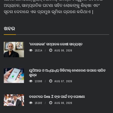
ଅଦ୍ୟତନ, ସାମ୍ପ୍ରତିକ ଘଟଣା ସହିତ ଲୋକଙ୍କୁ ଶିକ୍ଷା ଏବଂ
ସୂଚନା ଦେବାରେ ଏକ ପ୍ରମୁଖ ଭୂମିକା ଗ୍ରହଣ କରିଥାଏ |
ଖବର
‘ତେହେଲକା’ ସମ୍ପାଦକ ଦୋଷୀ ସାବ୍ୟସ୍ତ
15214
AUG 06, 2026
ୟୁପିଆଇ ଓ ଅନ୍ୟାନ୍ୟ ଡିଜିଟାଲ୍ ନେଣଦେଣ ଉପରେ ଲାଗିବ
ଶୁଳ୍କ
13398
AUG 07, 2026
ବଜେଟରେ Gen Z ଙ୍କ ପାଇଁ ବଡ଼ ଘୋଷଣା
15102
AUG 06, 2026