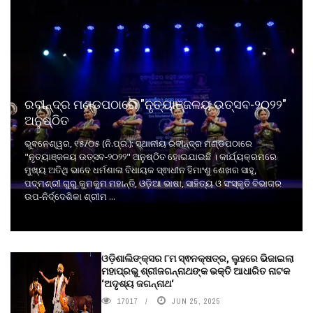
ରବୀନ୍ଦ୍ର ମଣ୍ଡପଠାରେ "ନୃତ୍ୟାଞ୍ଜଳୟ ଉତ୍ସବ-୨୦୨୨"
ଅନୁଷ୍ଠିତ
ଭୁବନେଶ୍ୱର, ୧୫/୦୫ (ନି.ପ୍ର.): ସ୍ଥାନୀୟ ରବୀନ୍ଦ୍ର ମଣ୍ଡପଠାରେ
"ନୃତ୍ୟାଞ୍ଜଳୟ ଉତ୍ସବ-୨୦୨୨" ଅନୁଷ୍ଠିତ ହୋଇଯାଇଛି । କାର୍ଯ୍ୟକ୍ରମରେ
ମୁଖ୍ୟ ଅତିଥି ଭାବେ ଧର୍ମଶାଳା ବିଧାୟକ ସ୍ଵାଧୀନ ହିମାଂଶୁ ଶେଖର ସାହୁ,
ପଦ୍ମଶ୍ରୀ ଗୁରୁ କୁମକୁମ ମହାନ୍ତି, ଓଡ଼ିଆ ଭାଷା, ସାହିତ୍ୟ ଓ ସଂସ୍କୃତି ବିଭାଗର
ଉପ-ନିର୍ଦ୍ଦେଶିକା ଶ୍ରୀମ ...
ଓଡ଼ିଶାଲିଙ୍କ୍ସର ୮ମ ସ୍ଵନକ୍ଷତ୍ର, ଲୁହରେ ଭିଜାଇଲା
ମହାପ୍ରଭୁ ଶ୍ରୀଜଗନ୍ନାଥଙ୍କ ଭକ୍ତି ଆଧାରିତ ନାଟକ
‘ଅଦୃଶ୍ୟ ଜଗନ୍ନାଥ‘
17017
JUN 25, 2025