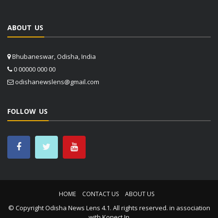
ABOUT US
Bhubaneswar, Odisha, India
0 00000 000 00
odishanewslens@gmail.com
FOLLOW US
HOME
CONTACT US
ABOUT US
© Copyright
Odisha News Lens 4.1
. All rights reserved. in association
with
Konect.In