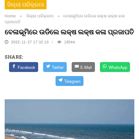
ଜିଲ୍ଲା ପରିକ୍ରମା
Home
››
ଜିଲ୍ଲା ପରିକ୍ରମା
››
ବେଳାଭୂମିରେ ଉଡିଲେ ଲକ୍ଷ ଲକ୍ଷ କଳା
ପ୍ରଜାପତି
ବେଳାଭୂମିରେ ଉଡିଲେ ଲକ୍ଷ ଲକ୍ଷ କଳା ପ୍ରଜାପତି
2022-11-27 17:32:10
18544
SHARE:
Facebook
Twitter
E-Mail
WhatsApp
Telegram