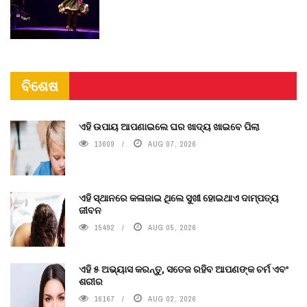
ବିଶେଷ
ଏହି ଉପାୟ ଆପଣାଇଲେ ଘର ଖାଦ୍ୟ ଖାଇବେ ପିଲା
13609
AUG 07, 2026
ଏହି ସ୍ଥାନରେ କଳାଜାଇ ଥିଲେ ସୁଖୀ ହୋଇଥାଏ ଦାମ୍ପତ୍ୟ
ଜୀବନ
15492
AUG 05, 2026
ଏହି ୫ ଅଭ୍ୟାସ କରନ୍ତୁ, ସତେଜ ରହିବ ଆପଣଙ୍କ ଚର୍ମ ଏବଂ
ଶରୀର
16167
AUG 02, 2026