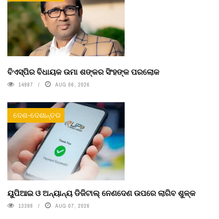
ବିଏସ୍‌ପିର ବିଧାୟକ ଉମା ଶଙ୍କର ସିଂହଙ୍କ ପରଲୋକ
14987
AUG 06, 2026
ଦେଶ-ଦେଶାନ୍ତର
ୟୁପିଆଇ ଓ ଅନ୍ୟାନ୍ୟ ଡିଜିଟାଲ୍ ନେଣଦେଣ ଉପରେ ଲାଗିବ ଶୁଳ୍କ
13398
AUG 07, 2026