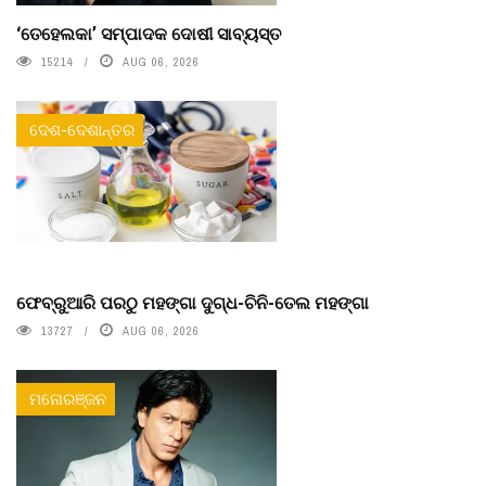
‘ତେହେଲକା’ ସମ୍ପାଦକ ଦୋଷୀ ସାବ୍ୟସ୍ତ
15214
AUG 06, 2026
ଦେଶ-ଦେଶାନ୍ତର
ଫେବ୍ରୁଆରି ପରଠୁ ମହଙ୍ଗା ଦୁଗ୍ଧ-ଚିନି-ତେଲ ମହଙ୍ଗା
13727
AUG 06, 2026
ମନୋରଞ୍ଜନ