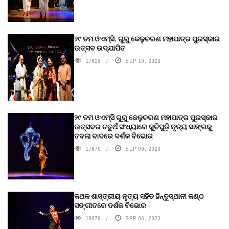
୨୯ ତମ ଓଏମ୍‌ସି. ଗୁରୁ କେଳୁଚରଣ ମହାପାତ୍ର ପୁରସ୍କାର
ଉତ୍ସବ ଉଦ୍‍ଯାପିତ
17628
SEP 10, 2023
୨୯ ତମ ଓଏମ୍‌ସି ଗୁରୁ କେଳୁଚରଣ ମହାପାତ୍ର ପୁରସ୍କାର
ଉତ୍ସବର ଚତୁର୍ଥ ସଂଧ୍ୟାରେ କୁଚିପୁଡ଼ି ନୃତ୍ୟ ସାଙ୍ଗକୁ
ତବଲା ବାଦରେ ଦର୍ଶକ ବିଭୋର
17679
SEP 09, 2023
କଥକ ଶାସ୍ତ୍ରୀୟ ନୃତ୍ୟ ସହିତ ହିନ୍ଦୁସ୍ଥାନୀ କଣ୍ଠ
ସଙ୍ଗୀତରେ ଦର୍ଶକ ବିଭୋର
18079
SEP 06, 2023