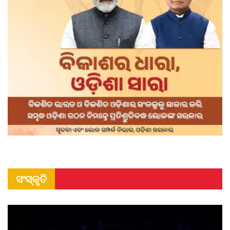
ସଂସ୍କୃତି