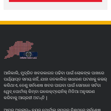
ଆଜିକାଲି, ମୁଦ୍ରିତ ଖବରକାଗଜ ପଢିବା ପାଇଁ ଲୋକଙ୍କ ପାଖରେ
ପର୍ଯ୍ୟାପ୍ତ ସମୟ ନାହିଁ, ଯାହା ଗତକାଲିର ସାଧାରଣ ଘଟଣାକୁ କଭର୍
କରିଥାଏ, ତେଣୁ ସର୍ବଶେଷ ଖବର ପାଇବା ପାଇଁ ସେମାନେ ସର୍ବଦା
ୱେବ୍ ପୋର୍ଟାଲ୍ କିମ୍ବା ଇଲେକ୍ଟ୍ରୋନିକ୍ ମିଡିଆ ଅନୁସରଣ
କରିବାକୁ ଆଗ୍ରହୀ ଅଟନ୍ତି |
ଆମର ଅନଲାଇନ୍ ନ୍ୟୁଜ୍ ପୋର୍ଟାଲ୍ ସମଗ୍ର ବିଶ୍ୱରେ ସର୍ବଶେଷ