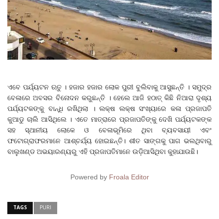
ଏବେ ପର୍ଯ୍ୟଟନ ଋତୁ । ହଜାର ହଜାର ଲୋକ ପୁରୀ ବୁଲିବାକୁ ଆସୁଛନ୍ତି । ସମୁଦ୍ର
ବେଳାରେ ଅବସର ବିନୋଦନ କରୁଛନ୍ତି । ହେଲେ ଆଜି ହଠାତ୍ କିଛି ନିଆରା ଦୃଶ୍ୟ
ପର୍ଯ୍ୟଟକଙ୍କୁ ବାନ୍ଧି ରଖିଥିଲା । ଲକ୍ଷ ଲକ୍ଷ ସଂଖ୍ୟାରେ କଳା ପ୍ରଜାପତି
କୁଆଡୁ ଚାଲି ଆସିଥିଲେ । ଏତେ ମାତ୍ରାରେ ପ୍ରଜାପତିଙ୍କୁ ଦେଖି ପର୍ଯ୍ୟଟକଙ୍କ
ସହ ସ୍ଥାନୀୟ ଲୋକେ ଓ ବେଳାଭୂମିରେ ଥିବା ବ୍ୟବସାୟୀ ଏବଂ
ଫଟୋଗ୍ରାଫରମାନେ ଆଶ୍ଚର୍ଯ୍ୟ ହୋଇଛନ୍ତି। ଶୀତ ସାଙ୍ଗକୁ ପାଗ ଭଲଥିବାରୁ
ବାଲୁଖଣ୍ଡ ଅଭୟାରଣ୍ୟରୁ ଏହି ପ୍ରଜାପତିମାନେ ଉଡ଼ିଆସିଥିବା କୁହାଯାଉଛି।
Powered by
Froala Editor
TAGS
PURI