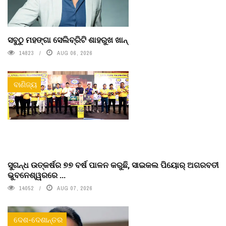
ସବୁଠୁ ମହଙ୍ଗା ସେଲିବ୍ରିଟି ଶାହରୁଖ ଖାନ୍
14823
AUG 06, 2026
ବାଣିଜ୍ୟ
ସୁଗନ୍ଧ ଉତ୍କର୍ଷର ୭୭ ବର୍ଷ ପାଳନ କରୁଛି, ସାଇକଲ ପିୟୋର୍‌ ଅଗରବତୀ
ଭୁବନେଶ୍ୱରରେ ...
14052
AUG 07, 2026
ଦେଶ-ଦେଶାନ୍ତର