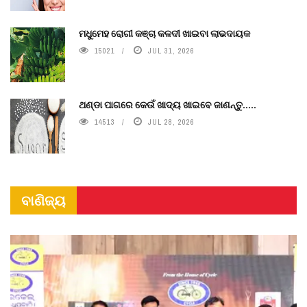
ମଧୁମେହ ରୋଗୀ କଞ୍ଚା କଳଦୀ ଖାଇବା ଲାଭଦାୟକ
15021
JUL 31, 2026
ଥଣ୍ଡା ପାଗରେ କେଉଁ ଖାଦ୍ୟ ଖାଇବେ ଜାଣନ୍ତୁ.....
14513
JUL 28, 2026
ବାଣିଜ୍ୟ