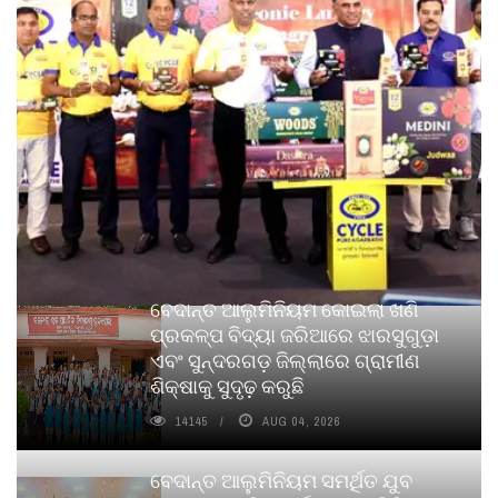
ବେଦାନ୍ତ ଆଲୁମିନିୟମ କୋଇଲା ଖଣି
ପ୍ରକଳ୍ପ ବିଦ୍ୟା ଜରିଆରେ ଝାରସୁଗୁଡ଼ା
ଏବଂ ସୁନ୍ଦରଗଡ଼ ଜିଲ୍ଲାରେ ଗ୍ରାମୀଣ
ଶିକ୍ଷାକୁ ସୁଦୃଢ଼ କରୁଛି
14145
AUG 04, 2026
ବେଦାନ୍ତ ଆଲୁମିନିୟମ ସମର୍ଥିତ ଯୁବ