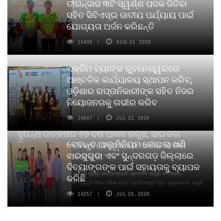
ତୀରନ୍ଦାଜ ୩ଟି ସ୍ୱର୍ଣ୍ଣ ପଦକ ଜିତିବା
ସହିତ ସିବିଏସ୍ଇ ଜାତୀୟ ପର୍ଯ୍ୟାୟ ପାଇଁ
ଯୋଗ୍ୟତା ଅର୍ଜନ କରିଛନ୍ତି
14438
AUG 01, 2026
ଏକ୍ଜିମ ବ୍ୟାଙ୍କ ଭୁବନେଶ୍ୱରରେ
ଆଞ୍ଚଳିକ କାର୍ଯ୍ୟାଳୟ ସ୍ଥାପନ କରିବ,
ଓଡ଼ିଶାର ରପ୍ତାନିକାରୀଙ୍କ ସହିତ ନିଜର
ନିୟୋଜନତାକୁ ଗଭୀର କରିବ
14607
JUL 31, 2026
ସୁଗନ୍ଧ ଉତ୍କର୍ଷର ୭୭ ବର୍ଷ ପାଳନ କରୁଛି, ସାଇକଲ
ବେଦାନ୍ତ ଆଲୁମିନିୟମ କୋଇଲା ଖଣି
ପିୟୋର୍‌ ଅଗରବତୀ ଭୁବନେଶ୍ୱରରେ ପାର୍ବଣ କାଳୀନ
ଝାରସୁଗୁଡା ଏବଂ ସୁନ୍ଦରଗଡ଼ ଜିଲ୍ଲାରେ
ନବସୃଜନ ଉନ୍ମୋଚନ କଲା
ଦିବ୍ୟାଙ୍ଗଙ୍କ ପାଇଁ ସହାୟତାକୁ ବ୍ୟାପକ
ବାଉଁଶ ବିହୀନ କଠିନ ଧୂପ ଏବଂ ମେଦିନୀ ଜୁଡୱା କପ୍‌ ସାମ୍ବ୍ରାନି ପ୍ରଦର୍ଶିତ କରୁଛି; ନବସୃଜନ,
କରିଛି
ଦୀର୍ଘସ୍ଥାୟିତା ଏବଂ ଆଧ୍ୟାତ୍ମିକ ଅନୁଭୂତି ସହିତ ଓଡ଼ିଶା ପ୍ରତି ପ୍ରତିବଦ୍ଧତା ପୁନଃ ସୁଦୃଢୀକରଣ କରୁଛି
14257
JUL 29, 2026