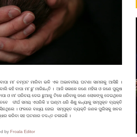
 ବାପା ମା’ ଚମ୍ପଟ ମାରିବା ଭଳି ଏକ ଅଭାବନୀୟ ଘଟଣା ସାମନାକୁ ଆସିଛି ।
ଲି କହି ବାପା ମା’ ଛୁ’ ମାରିଛନ୍ତି । ଆଜି ସକାଳେ ଜଣେ ମହିଳା ଓ ଜଣେ ପୁରୁଷ
ର ବାପା ଓ ମା’ ପରିଚୟ ଦେଇ ଛୁଆକୁ ଟିକେ ଧରିବାକୁ ଜଣେ ଲୋକଙ୍କୁ ଦେଇଥିଲେ
େବେ ଦୀର୍ଘ ସମୟ ଏପରିକି ୪ ଘଣ୍ଟା ଧରି ଶିଶୁ କନ୍ୟାକୁ ସମ୍ପୃକ୍ତ ବ୍ୟକ୍ତି
ଆସିନଥିଲେ । ଫଳରେ ବାଧ୍ୟ ହୋଇ ସମ୍ପୃକ୍ତ ବ୍ୟକ୍ତି ଜଣକ ପୁଲିସକୁ ଖବର
ଦ୍ଧାର କରିବା ସହ ଘଟଣାର ତଦନ୍ତ ଚଳାଇଛି ।
ed by
Froala Editor