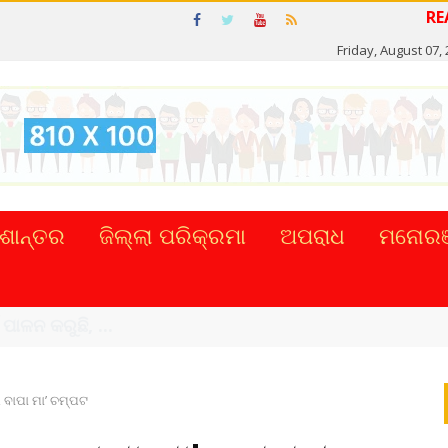
Friday, August 07,
ଶାନ୍ତର
ଜିଲ୍ଲା ପରିକ୍ରମା
ଅପରାଧ
ମନୋରଞ
ଟାଲ୍ ନେଣଦେଣ ...
 ବାପା ମା’ ଚମ୍ପଟ