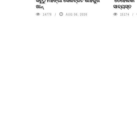
ସବୁଠୁ ମହଙ୍ଗା ସେଲିବ୍ରିଟି ଶାହରୁଖ
‘ତେହେଲକା’
ଖାନ୍
ସାବ୍ୟସ୍ତ
14776
AUG 06, 2026
15174