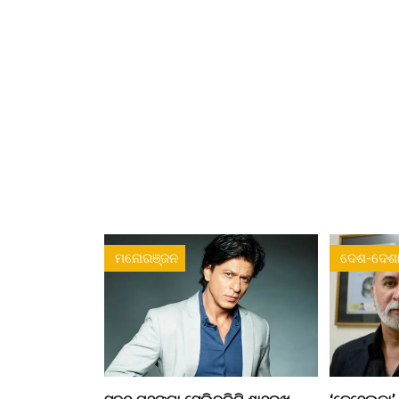
ମନୋରଞ୍ଜନ
ଦେଶ-ଦେଶା