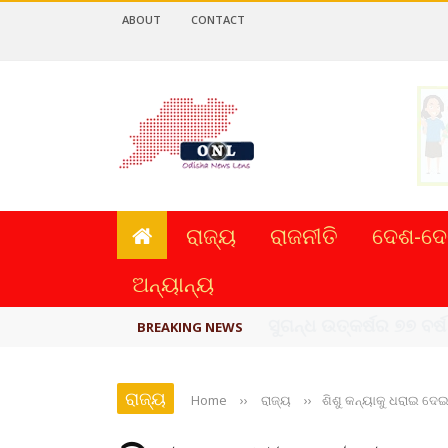
ABOUT
CONTACT
ରାଜ୍ୟ
ରାଜନୀତି
ଦେଶ-ଦେ
ଅନ୍ୟାନ୍ୟ
ୟୁପିଆଇ ଓ ଅନ୍ୟାନ୍ୟ ଡିଜି
BREAKING NEWS
ରାଜ୍ୟ
Home
››
ରାଜ୍ୟ
››
ଶିଶୁ କନ୍ୟାକୁ ଧରାଇ ଦେଇ