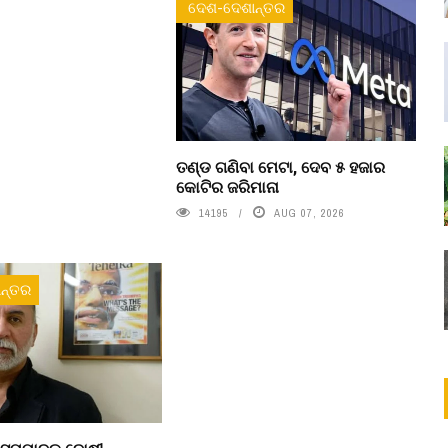
ଦେଶ-ଦେଶାନ୍ତର
ତଣ୍ଡ ଗଣିବା ମେଟା, ଦେବ ୫ ହଜାର
କୋଟିର ଜରିମାନା
14195
AUG 07, 2026
ନ୍ତର