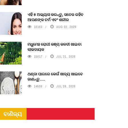
ଏହି ୫ ଅଭ୍ୟାସ କରନ୍ତୁ, ସତେଜ ରହିବ
ଆପଣଙ୍କ ଚର୍ମ ଏବଂ ଶରୀର
16163
AUG 02, 2026
ମଧୁମେହ ରୋଗୀ କଞ୍ଚା କଳଦୀ ଖାଇବା
ଲାଭଦାୟକ
15017
JUL 31, 2026
ଥଣ୍ଡା ପାଗରେ କେଉଁ ଖାଦ୍ୟ ଖାଇବେ
ଜାଣନ୍ତୁ.....
14509
JUL 28, 2026
ବାଣିଜ୍ୟ