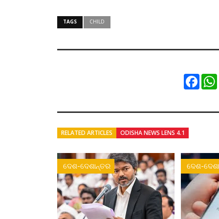
TAGS
CHILD
Faceb
RELATED ARTICLES
ODISHA NEWS LENS 4.1
ଦେଶ-ଦେଶାନ୍ତର
ଦେଶ-ଦେଶା