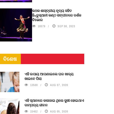
କଥକ ଶାସ୍ତ୍ରୀୟ ନୃତ୍ୟ ସହିତ
ହିନ୍ଦୁସ୍ଥାନୀ କଣ୍ଠ ସଙ୍ଗୀତରେ ଦର୍ଶକ
ବିଭୋର
18079
SEP 06, 2023
ବିଶେଷ
ଏହି ଉପାୟ ଆପଣାଇଲେ ଘର ଖାଦ୍ୟ
ଖାଇବେ ପିଲା
13568
AUG 07, 2026
ଏହି ସ୍ଥାନରେ କଳାଜାଇ ଥିଲେ ସୁଖୀ ହୋଇଥାଏ
ଦାମ୍ପତ୍ୟ ଜୀବନ
15452
AUG 05, 2026