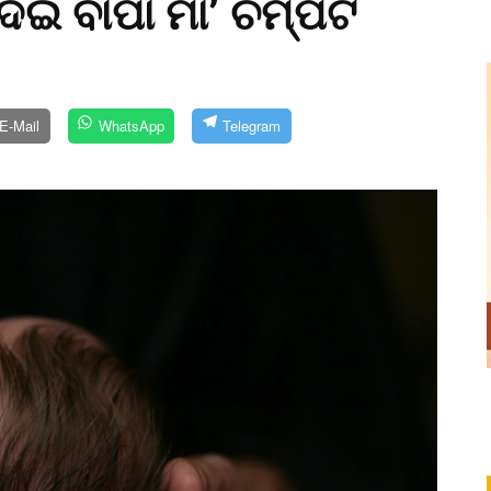
ଦେଇ ବାପା ମା’ ଚମ୍ପଟ
E-Mail
WhatsApp
Telegram