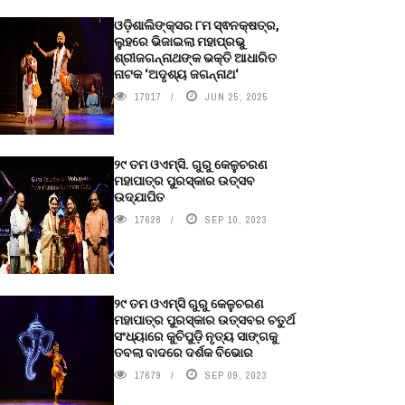
ଓଡ଼ିଶାଲିଙ୍କ୍ସର ୮ମ ସ୍ଵନକ୍ଷତ୍ର,
ଲୁହରେ ଭିଜାଇଲା ମହାପ୍ରଭୁ
ଶ୍ରୀଜଗନ୍ନାଥଙ୍କ ଭକ୍ତି ଆଧାରିତ
ନାଟକ ‘ଅଦୃଶ୍ୟ ଜଗନ୍ନାଥ‘
17017
JUN 25, 2025
୨୯ ତମ ଓଏମ୍‌ସି. ଗୁରୁ କେଳୁଚରଣ
ମହାପାତ୍ର ପୁରସ୍କାର ଉତ୍ସବ
ଉଦ୍‍ଯାପିତ
17628
SEP 10, 2023
୨୯ ତମ ଓଏମ୍‌ସି ଗୁରୁ କେଳୁଚରଣ
ମହାପାତ୍ର ପୁରସ୍କାର ଉତ୍ସବର ଚତୁର୍ଥ
ସଂଧ୍ୟାରେ କୁଚିପୁଡ଼ି ନୃତ୍ୟ ସାଙ୍ଗକୁ
ତବଲା ବାଦରେ ଦର୍ଶକ ବିଭୋର
17679
SEP 09, 2023