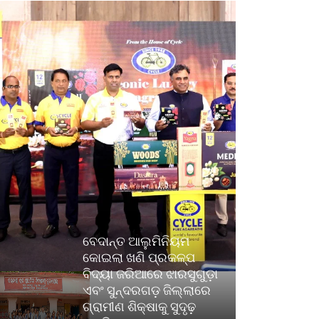
ବେଦାନ୍ତ ଆଲୁମିନିୟମ
କୋଇଲା ଖଣି ପ୍ରକଳ୍ପ
ବିଦ୍ୟା ଜରିଆରେ ଝାରସୁଗୁଡ଼ା
ଏବଂ ସୁନ୍ଦରଗଡ଼ ଜିଲ୍ଲାରେ
ଗ୍ରାମୀଣ ଶିକ୍ଷାକୁ ସୁଦୃଢ଼