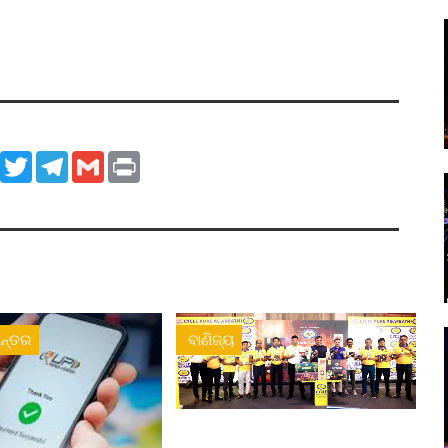
ook
WhatsApp
Twitter
Telegram
Gmail
Print
ନ୍ତର
ବାଣିଜ୍ୟ