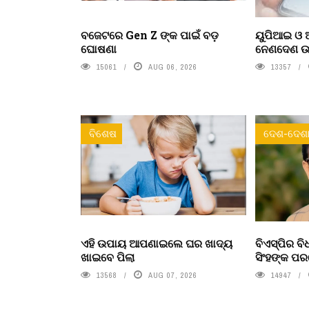
ବଜେଟରେ Gen Z ଙ୍କ ପାଇଁ ବଡ଼
ୟୁପିଆଇ ଓ ଅ
ଘୋଷଣା
ନେଣଦେଣ ଉପ
15061
AUG 06, 2026
13357
ବିଶେଷ
ଦେଶ-ଦେଶା
ଏହି ଉପାୟ ଆପଣାଇଲେ ଘର ଖାଦ୍ୟ
ବିଏସ୍‌ପିର 
ଖାଇବେ ପିଲା
ସିଂହଙ୍କ ପ
13568
AUG 07, 2026
14947