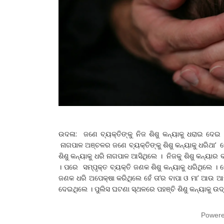
ଉଦଳା: ଜଣେ ବ୍ୟକ୍ତିଙ୍କୁ ନିଜ ଶିଶୁ କନ୍ୟାକୁ ଧରାଇ ଦେଇ
ନାଗପାଳ ଅଞ୍ଚଳର ଜଣେ ବ୍ୟକ୍ତିଙ୍କୁ ଶିଶୁ କନ୍ୟାକୁ ଧରିଥା’ ବୋ
ଶିଶୁ କନ୍ୟାକୁ ଧରି ନାଗପାଳ ଆସିଥିଲେ । ନିଜକୁ ଶିଶୁ କନ୍ୟା
। ପରେ ସମ୍ପୃକ୍ତ ବ୍ୟକ୍ତି ଜଣକ ଶିଶୁ କନ୍ୟାକୁ ଧରିଥିଲେ । ତ
ଜଣକ ଧରି ଅପେକ୍ଷା କରିଥିଲେ ହେଁ ତା’ର ବାପା ଓ ମା’ ଆଉ 
ଦେଇଥିଲେ । ପୁଲିସ ଘଟଣା ସ୍ଥଳରେ ପହଞ୍ଚି ଶିଶୁ କନ୍ୟାକୁ ଉ
Power