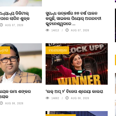
ନ୍ୟାନ୍ୟ ଡିଜିଟାଲ୍
ସୁଗନ୍ଧ ଉତ୍କର୍ଷର ୭୭ ବର୍ଷ ପାଳନ
ରେ ଲାଗିବ ଶୁଳ୍କ
କରୁଛି, ସାଇକଲ ପିୟୋର୍‌ ଅଗରବତୀ
ଭୁବନେଶ୍ୱରରେ ...
AUG 07, 2026
14013
AUG 07, 2026
ନ୍ତର
ମନୋରଞ୍ଜନ
ବିଧାୟକ ଉମା ଶଙ୍କର
‘ଲକ୍ ଅପ୍ ୨’ ବିଜେତା ଶ୍ରେୟା କାଲରା
ରଲୋକ
14662
AUG 06, 2026
AUG 06, 2026