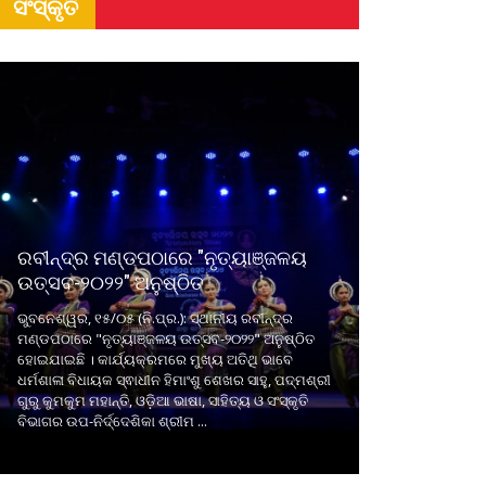
ସଂସ୍କୃତି
ରବୀନ୍ଦ୍ର ମଣ୍ଡପଠାରେ "ନୃତ୍ୟାଞ୍ଜଳୟ
ଉତ୍ସବ-୨୦୨୨" ଅନୁଷ୍ଠିତ
ଭୁବନେଶ୍ୱର, ୧୫/୦୫ (ନି.ପ୍ର.): ସ୍ଥାନୀୟ ରବୀନ୍ଦ୍ର
ମଣ୍ଡପଠାରେ "ନୃତ୍ୟାଞ୍ଜଳୟ ଉତ୍ସବ-୨୦୨୨" ଅନୁଷ୍ଠିତ
ହୋଇଯାଇଛି । କାର୍ଯ୍ୟକ୍ରମରେ ମୁଖ୍ୟ ଅତିଥି ଭାବେ
ଧର୍ମଶାଳା ବିଧାୟକ ସ୍ଵାଧୀନ ହିମାଂଶୁ ଶେଖର ସାହୁ, ପଦ୍ମଶ୍ରୀ
ଗୁରୁ କୁମକୁମ ମହାନ୍ତି, ଓଡ଼ିଆ ଭାଷା, ସାହିତ୍ୟ ଓ ସଂସ୍କୃତି
ବିଭାଗର ଉପ-ନିର୍ଦ୍ଦେଶିକା ଶ୍ରୀମ ...