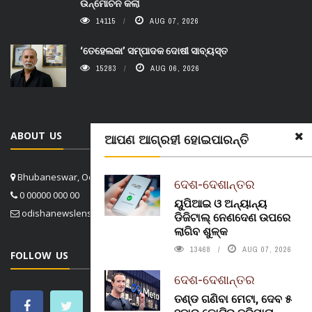
ଉନ୍ମୋଚନ କଲା
14115
AUG 07, 2026
‘ତେହେଲକା’ ସମ୍ପାଦକ ଦୋଷୀ ସାବ୍ୟସ୍ତ
15283
AUG 06, 2026
ABOUT US
ଆପଣ ଆଗ୍ରହୀ ହୋଇପାରନ୍ତି
Bhubaneswar, Odisha, India
ଦେଶ-ଦେଶାନ୍ତର
0 00000 000 00
ୟୁପିଆଇ ଓ ଅନ୍ୟାନ୍ୟ
odishanewslens@gmail.com
ଡିଜିଟାଲ୍ ନେଣଦେଣ ଉପରେ
ଲାଗିବ ଶୁଳ୍କ
13468
AUG 07, 2026
FOLLOW US
ଦେଶ-ଦେଶାନ୍ତର
ତଣ୍ଡ ଗଣିବା ମେଟା, ଦେବ ୫