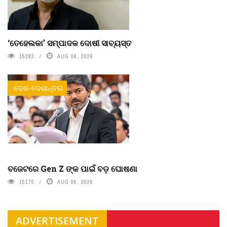
‘ତେହେଲକା’ ସମ୍ପାଦକ ଦୋଷୀ ସାବ୍ୟସ୍ତ
15283
AUG 06, 2026
ଦେଶ-ଦେଶାନ୍ତର
ବଜେଟରେ Gen Z ଙ୍କ ପାଇଁ ବଡ଼ ଘୋଷଣା
15170
AUG 06, 2026
ADVERTISEMENT