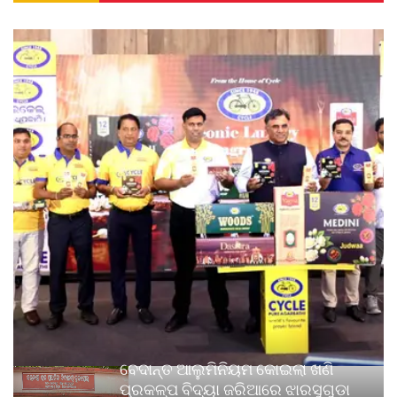
ବେଦାନ୍ତ ଆଲୁମିନିୟମ କୋଇଲା ଖଣି
ପ୍ରକଳ୍ପ ବିଦ୍ୟା ଜରିଆରେ ଝାରସୁଗୁଡ଼ା