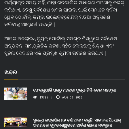
ପର୍ଯ୍ୟାପ୍ତ ସମୟ ନାହିଁ, ଯାହା ଗତକାଲିର ସାଧାରଣ ଘଟଣାକୁ କଭର୍
କରିଥାଏ, ତେଣୁ ସର୍ବଶେଷ ଖବର ପାଇବା ପାଇଁ ସେମାନେ ସର୍ବଦା
ୱେବ୍ ପୋର୍ଟାଲ୍ କିମ୍ବା ଇଲେକ୍ଟ୍ରୋନିକ୍ ମିଡିଆ ଅନୁସରଣ
କରିବାକୁ ଆଗ୍ରହୀ ଅଟନ୍ତି |
ଆମର ଅନଲାଇନ୍ ନ୍ୟୁଜ୍ ପୋର୍ଟାଲ୍ ସମଗ୍ର ବିଶ୍ୱରେ ସର୍ବଶେଷ
ଅଦ୍ୟତନ, ସାମ୍ପ୍ରତିକ ଘଟଣା ସହିତ ଲୋକଙ୍କୁ ଶିକ୍ଷା ଏବଂ
ସୂଚନା ଦେବାରେ ଏକ ପ୍ରମୁଖ ଭୂମିକା ଗ୍ରହଣ କରିଥାଏ |
ଖବର
ଫେବ୍ରୁଆରି ପରଠୁ ମହଙ୍ଗା ଦୁଗ୍ଧ-ଚିନି-ତେଲ ମହଙ୍ଗା
13795
AUG 06, 2026
ସୁଗନ୍ଧ ଉତ୍କର୍ଷର ୭୭ ବର୍ଷ ପାଳନ କରୁଛି, ସାଇକଲ ପିୟୋର୍‌
ଅଗରବତୀ ଭୁବନେଶ୍ୱରରେ ପାର୍ବଣ କାଳୀନ ନବସୃଜନ