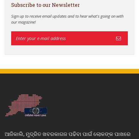
Subscribe to our Newsletter
Sign up to receive email updates and to hear what's going on with
our magazine!
ଆଜିକାଲି, ମୁଦ୍ରିତ ଖବରକାଗଜ ପଢିବା ପାଇଁ ଲୋକଙ୍କ ପାଖରେ