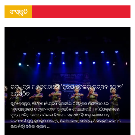
ସଂସ୍କୃତି
ରବୀନ୍ଦ୍ର ମଣ୍ଡପଠାରେ "ନୃତ୍ୟାଞ୍ଜଳୟ ଉତ୍ସବ-୨୦୨୨"
ଅନୁଷ୍ଠିତ
ଭୁବନେଶ୍ୱର, ୧୫/୦୫ (ନି.ପ୍ର.): ସ୍ଥାନୀୟ ରବୀନ୍ଦ୍ର ମଣ୍ଡପଠାରେ
"ନୃତ୍ୟାଞ୍ଜଳୟ ଉତ୍ସବ-୨୦୨୨" ଅନୁଷ୍ଠିତ ହୋଇଯାଇଛି । କାର୍ଯ୍ୟକ୍ରମରେ
ମୁଖ୍ୟ ଅତିଥି ଭାବେ ଧର୍ମଶାଳା ବିଧାୟକ ସ୍ଵାଧୀନ ହିମାଂଶୁ ଶେଖର ସାହୁ,
ପଦ୍ମଶ୍ରୀ ଗୁରୁ କୁମକୁମ ମହାନ୍ତି, ଓଡ଼ିଆ ଭାଷା, ସାହିତ୍ୟ ଓ ସଂସ୍କୃତି ବିଭାଗର
ଉପ-ନିର୍ଦ୍ଦେଶିକା ଶ୍ରୀମ ...