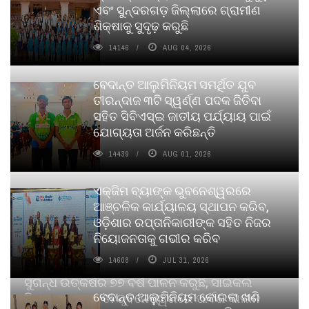
ଏବଂ ସୁନ୍ଦରଗଡ଼ ଜିଲ୍ଲାରେ ଗ୍ରାମୀଣ
ଶିକ୍ଷାକୁ ସୁଦୃଢ଼ କରୁଛି
14146
AUG 04, 2026
ବେଦାନ୍ତ ଆଲୁମିନିୟମ ସମର୍ଥିତ ଯୁବ
ତୀରନ୍ଦାଜ ୩ଟି ସ୍ୱର୍ଣ୍ଣ ପଦକ ଜିତିବା
ସହିତ ସିବିଏସ୍ଇ ଜାତୀୟ ପର୍ଯ୍ୟାୟ ପାଇଁ
ଯୋଗ୍ୟତା ଅର୍ଜନ କରିଛନ୍ତି
14439
AUG 01, 2026
ଏକ୍ଜିମ ବ୍ୟାଙ୍କ ଭୁବନେଶ୍ୱରରେ
ଆଞ୍ଚଳିକ କାର୍ଯ୍ୟାଳୟ ସ୍ଥାପନ କରିବ,
ଓଡ଼ିଶାର ରପ୍ତାନିକାରୀଙ୍କ ସହିତ ନିଜର
ନିୟୋଜନତାକୁ ଗଭୀର କରିବ
14608
JUL 31, 2026
ସୁଗନ୍ଧ ଉତ୍କର୍ଷର ୭୭ ବର୍ଷ ପାଳନ କରୁଛି, ସାଇକଲ
ବେଦାନ୍ତ ଆଲୁମିନିୟମ କୋଇଲା ଖଣି
ପିୟୋର୍‌ ଅଗରବତୀ ଭୁବନେଶ୍ୱରରେ ପାର୍ବଣ କାଳୀନ