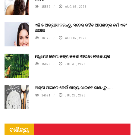
15559
AUG 05, 2026
ଏହି ୫ ଅଭ୍ୟାସ କରନ୍ତୁ, ସତେଜ ରହିବ ଆପଣଙ୍କ ଚର୍ମ ଏବଂ
ଶରୀର
16175
AUG 02, 2026
ମଧୁମେହ ରୋଗୀ କଞ୍ଚା କଳଦୀ ଖାଇବା ଲାଭଦାୟକ
15029
JUL 31, 2026
ଥଣ୍ଡା ପାଗରେ କେଉଁ ଖାଦ୍ୟ ଖାଇବେ ଜାଣନ୍ତୁ.....
14521
JUL 28, 2026
ବାଣିଜ୍ୟ