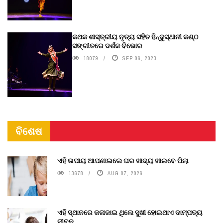
କଥକ ଶାସ୍ତ୍ରୀୟ ନୃତ୍ୟ ସହିତ ହିନ୍ଦୁସ୍ଥାନୀ କଣ୍ଠ
ସଙ୍ଗୀତରେ ଦର୍ଶକ ବିଭୋର
18079
SEP 06, 2023
ବିଶେଷ
ଏହି ଉପାୟ ଆପଣାଇଲେ ଘର ଖାଦ୍ୟ ଖାଇବେ ପିଲା
13678
AUG 07, 2026
ଏହି ସ୍ଥାନରେ କଳାଜାଇ ଥିଲେ ସୁଖୀ ହୋଇଥାଏ ଦାମ୍ପତ୍ୟ
ଜୀବନ