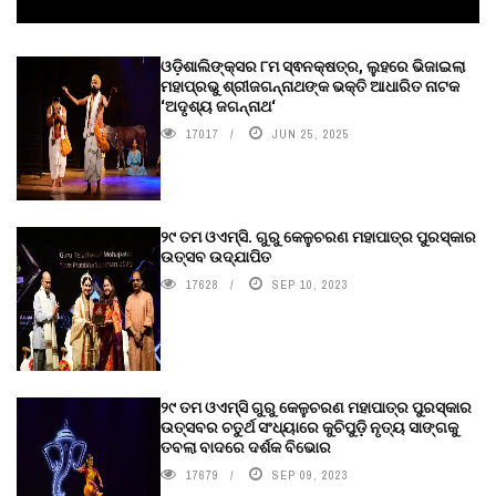
ଓଡ଼ିଶାଲିଙ୍କ୍ସର ୮ମ ସ୍ଵନକ୍ଷତ୍ର, ଲୁହରେ ଭିଜାଇଲା
ମହାପ୍ରଭୁ ଶ୍ରୀଜଗନ୍ନାଥଙ୍କ ଭକ୍ତି ଆଧାରିତ ନାଟକ
‘ଅଦୃଶ୍ୟ ଜଗନ୍ନାଥ‘
17017
JUN 25, 2025
୨୯ ତମ ଓଏମ୍‌ସି. ଗୁରୁ କେଳୁଚରଣ ମହାପାତ୍ର ପୁରସ୍କାର
ଉତ୍ସବ ଉଦ୍‍ଯାପିତ
17628
SEP 10, 2023
୨୯ ତମ ଓଏମ୍‌ସି ଗୁରୁ କେଳୁଚରଣ ମହାପାତ୍ର ପୁରସ୍କାର
ଉତ୍ସବର ଚତୁର୍ଥ ସଂଧ୍ୟାରେ କୁଚିପୁଡ଼ି ନୃତ୍ୟ ସାଙ୍ଗକୁ
ତବଲା ବାଦରେ ଦର୍ଶକ ବିଭୋର
17679
SEP 09, 2023