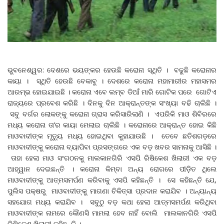
ଭୁବନେଶ୍ୱର: ଦେଶରେ ଭୟଙ୍କର ହେଉଛି କରୋନା ସ୍ଥିତି । ବଢୁଛି କରୋନାର
କାୟା । ସ୍ଥିତି ହେଉଛି ବେକାବୁ । ଦେଶରେ କରୋନା ମହାମାରୀର ମହାସମର
ଆରମ୍ଭ ହୋଇଯାଇଛି । କରୋନା ଏବେ ଲମ୍ବ ଡିଆଁ ମାରି ଗୋଟିକ ପରେ ଗୋଟିଏ
ରାଜ୍ୟରେ ପ୍ରବେଶ କରିଛି । ଦିନକୁ ଦିନ ଆକ୍ରାନ୍ତଙ୍କ ସଂଖ୍ୟା ବଢି ଚାଲିଛି ।
ସବୁ ବର୍ଗର ଲୋକଙ୍କୁ କରୋନା ଗ୍ରାସ କରିସାରିଲାଣି । ଏପରିକି ମାଓ ଶିବିରରେ
ମଧ୍ୟ କରୋନା ତା’ର କାୟା ମେଲାଇ ଚାଲିଛି । କରୋନାରେ ଆକ୍ରାନ୍ତ ହୋଇ କିଛି
ମାଓବାଦୀଙ୍କ ମୃତୁ୍ୟ ମଧ୍ୟ ହୋଇଥିବା କୁହାଯାଉଛି । ତେବେ ଛତିଶଗଡ଼ରେ
ମାଓବାଦୀଙ୍କୁ କରୋନା ବ୍ୟାପିବା ପ୍ରସଙ୍ଗରେ ଏକ ବଡ଼ ଖବର ସାମନାକୁ ଆସିଛି ।
ତାହା ହେଲା ମାଓ ସଂଗଠନକୁ ମାଲକାନଗିରି ଏସପି ରିଷିକେଶ ଖିଲାରୀ ଏକ ବଡ଼
ଆହ୍ୱାନ ଦେଇଛନ୍ତି । କରୋନା କିମ୍ବା ଅନ୍ୟ ରୋଗରେ ପୀଡ଼ିତ ଥିଲେ
ମାଓବାଦୀଙ୍କୁ ଆତ୍ମସମର୍ପଣ କରିବାକୁ ଏସପି କହିଛନ୍ତି । ସେ କହିଛନ୍ତି ଯେ,
ପୁଲିସ ପକ୍ଷରୁ ମାଓବାଦୀଙ୍କୁ ମାଗଣା ଚିକିତ୍ସା ପ୍ରଦାନ କରାଯିବ । ଅନ୍ୟାନ୍ୟ
ସହଯୋଗ ମଧ୍ୟ କରାଯିବ । ସବୁଠୁ ବଡ଼ କଥା ହେଲା ଆତ୍ମସମର୍ପଣ କରିଥିବା
ମାଓବାଦୀଙ୍କ ନାମରେ କୌଣସି ମାମଲା ହେବ ନାହିଁ ବୋଲି ମାଲକାନଗିରି ଏସପି
ରିଷିକେଶ ଖିଲାରୀ କହିଛନ୍ତି ।