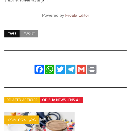
Powered by
Froala Editor
TAGS
MAOIST
Facebook
WhatsApp
Twitter
Telegram
Gmail
Print
RELATED ARTICLES
ODISHA NEWS LENS 4.1
ଦେଶ-ଦେଶାନ୍ତର