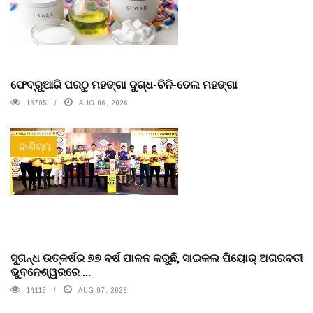
ଫେବ୍ରୁଆରି ପରଠୁ ମହଙ୍ଗା ଦୁଗ୍ଧ-ଚିନି-ତେଲ ମହଙ୍ଗା
13795
AUG 06, 2026
ବାଣିଜ୍ୟ
ସୁଗନ୍ଧ ଉତ୍କର୍ଷର ୭୭ ବର୍ଷ ପାଳନ କରୁଛି, ସାଇକଲ ପିୟୋର୍‌ ଅଗରବତୀ
ଭୁବନେଶ୍ୱରରେ ...
14115
AUG 07, 2026