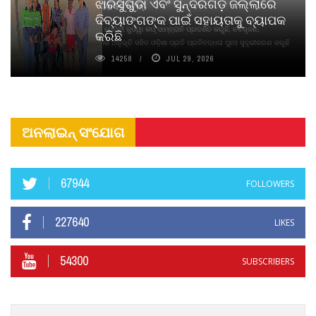
ଝାରସୁଗୁଡା ଏବଂ ସୁନ୍ଦରଗଡ଼ ଜିଲ୍ଲାରେ
ନବସୃଜନ ଉନ୍ମୋଚନ କଲା
ଦିବ୍ୟାଙ୍ଗଙ୍କ ପାଇଁ ସହାୟତାକୁ ବ୍ୟାପକ
ବାଉଁଶ ବିହୀନ କଠିନ ଧୂପ ଏବଂ ମେଦିନୀ ଜୁଡୱା କପ୍‌ ସାମ୍ବ୍ରାନି ପ୍ରଦର୍ଶିତ କରୁଛି; ନବସୃଜନ,
କରିଛି
ଦୀର୍ଘସ୍ଥାୟିତା ଏବଂ ଆଧ୍ୟାତ୍ମିକ ଅନୁଭୂତି ସହିତ ଓଡ଼ିଶା ପ୍ରତି ପ୍ରତିବଦ୍ଧତା ପୁନଃ ସୁଦୃଢୀକରଣ କରୁଛି
14258
JUL 29, 2026
ଅନଲାଇନ୍ ସଂଯୋଗ
67944
FOLLOWERS
227640
LIKES
54300
SUBSCRIBERS