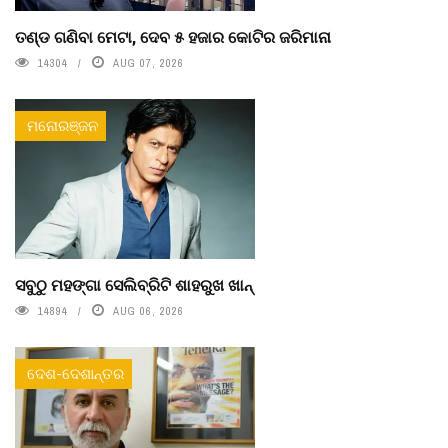
ତଣ୍ଡ ଗଣିବା ମେଟା, ଦେବ ୫ ହଜାର କୋଟିର ଜରିମାନା
14304
AUG 07, 2026
ମନୋରଞ୍ଜନ
ସବୁଠୁ ମହଙ୍ଗା ସେଲିବ୍ରିଟି ଶାହରୁଖ ଖାନ୍
14894
AUG 06, 2026
ଦେଶ-ଦେଶାନ୍ତର