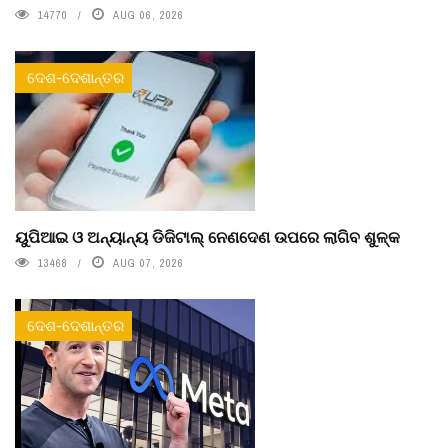
14770
AUG 06, 2026
ଦେଶ-ଦେଶାନ୍ତର
ୟୁପିଆଇ ଓ ଅନ୍ୟାନ୍ୟ ଡିଜିଟାଲ୍ ନେଣଦେଣ ଉପରେ ଲାଗିବ ଶୁଳ୍କ
13468
AUG 07, 2026
ଦେଶ-ଦେଶାନ୍ତର