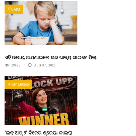
ବିଶେଷ
ଏହି ଉପାୟ ଆପଣାଇଲେ ଘର ଖାଦ୍ୟ ଖାଇବେ ପିଲା
13678
AUG 07, 2026
ମନୋରଞ୍ଜନ
‘ଲକ୍ ଅପ୍ ୨’ ବିଜେତା ଶ୍ରେୟା କାଲରା