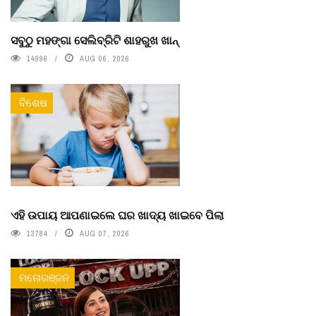
ସବୁଠୁ ମହଙ୍ଗା ସେଲିବ୍ରିଟି ଶାହରୁଖ ଖାନ୍
14996
AUG 06, 2026
ବିଶେଷ
ଏହି ଉପାୟ ଆପଣାଇଲେ ଘର ଖାଦ୍ୟ ଖାଇବେ ପିଲା
13784
AUG 07, 2026
ମନୋରଞ୍ଜନ