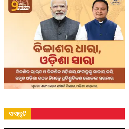
ସଂସ୍କୃତି