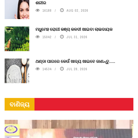
ଶରୀର
16188
AUG 02, 2026
ମଧୁମେହ ରୋଗୀ କଞ୍ଚା କଳଦୀ ଖାଇବା ଲାଭଦାୟକ
15042
JUL 31, 2026
ଥଣ୍ଡା ପାଗରେ କେଉଁ ଖାଦ୍ୟ ଖାଇବେ ଜାଣନ୍ତୁ.....
14534
JUL 28, 2026
ବାଣିଜ୍ୟ