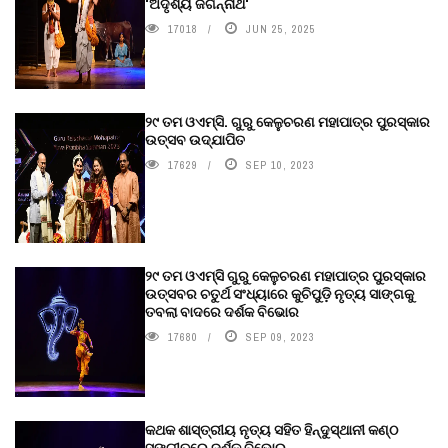
‘ଅଦୃଶ୍ୟ ଜଗନ୍ନାଥ‘
17018
JUN 25, 2025
୨୯ ତମ ଓଏମ୍‌ସି. ଗୁରୁ କେଳୁଚରଣ ମହାପାତ୍ର ପୁରସ୍କାର
ଉତ୍ସବ ଉଦ୍‍ଯାପିତ
17629
SEP 10, 2023
୨୯ ତମ ଓଏମ୍‌ସି ଗୁରୁ କେଳୁଚରଣ ମହାପାତ୍ର ପୁରସ୍କାର
ଉତ୍ସବର ଚତୁର୍ଥ ସଂଧ୍ୟାରେ କୁଚିପୁଡ଼ି ନୃତ୍ୟ ସାଙ୍ଗକୁ
ତବଲା ବାଦରେ ଦର୍ଶକ ବିଭୋର
17680
SEP 09, 2023
କଥକ ଶାସ୍ତ୍ରୀୟ ନୃତ୍ୟ ସହିତ ହିନ୍ଦୁସ୍ଥାନୀ କଣ୍ଠ
ସଙ୍ଗୀତରେ ଦର୍ଶକ ବିଭୋର