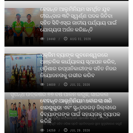
ବେଦାନ୍ତ ଆଲୁମିନିୟମ ସମର୍ଥିତ ଯୁବ
ତୀରନ୍ଦାଜ ୩ଟି ସ୍ୱର୍ଣ୍ଣ ପଦକ ଜିତିବା
ସହିତ ସିବିଏସ୍ଇ ଜାତୀୟ ପର୍ଯ୍ୟାୟ ପାଇଁ
ଯୋଗ୍ୟତା ଅର୍ଜନ କରିଛନ୍ତି
14440
AUG 01, 2026
ଏକ୍ଜିମ ବ୍ୟାଙ୍କ ଭୁବନେଶ୍ୱରରେ
ଆଞ୍ଚଳିକ କାର୍ଯ୍ୟାଳୟ ସ୍ଥାପନ କରିବ,
ଓଡ଼ିଶାର ରପ୍ତାନିକାରୀଙ୍କ ସହିତ ନିଜର
ନିୟୋଜନତାକୁ ଗଭୀର କରିବ
14609
JUL 31, 2026
ସୁଗନ୍ଧ ଉତ୍କର୍ଷର ୭୭ ବର୍ଷ ପାଳନ କରୁଛି, ସାଇକଲ
ବେଦାନ୍ତ ଆଲୁମିନିୟମ କୋଇଲା ଖଣି
ପିୟୋର୍‌ ଅଗରବତୀ ଭୁବନେଶ୍ୱରରେ ପାର୍ବଣ କାଳୀନ
ଝାରସୁଗୁଡା ଏବଂ ସୁନ୍ଦରଗଡ଼ ଜିଲ୍ଲାରେ
ନବସୃଜନ ଉନ୍ମୋଚନ କଲା
ଦିବ୍ୟାଙ୍ଗଙ୍କ ପାଇଁ ସହାୟତାକୁ ବ୍ୟାପକ
ବାଉଁଶ ବିହୀନ କଠିନ ଧୂପ ଏବଂ ମେଦିନୀ ଜୁଡୱା କପ୍‌ ସାମ୍ବ୍ରାନି ପ୍ରଦର୍ଶିତ କରୁଛି; ନବସୃଜନ,
କରିଛି
ଦୀର୍ଘସ୍ଥାୟିତା ଏବଂ ଆଧ୍ୟାତ୍ମିକ ଅନୁଭୂତି ସହିତ ଓଡ଼ିଶା ପ୍ରତି ପ୍ରତିବଦ୍ଧତା ପୁନଃ ସୁଦୃଢୀକରଣ କରୁଛି
14259
JUL 29, 2026