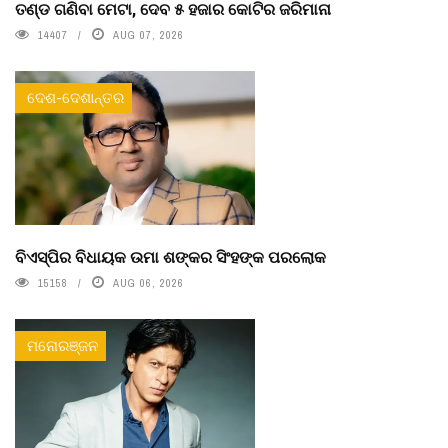
ତଣ୍ଡ ଗଣିବା ମେଟା, ଦେବ ୫ ହଜାର କୋଟିର ଜରିମାନା
14407
AUG 07, 2026
ଦେଶ-ଦେଶାନ୍ତର
ବିଏସ୍‌ପିର ବିଧାୟକ ଉମା ଶଙ୍କର ସିଂହଙ୍କ ପରଲୋକ
15158
AUG 06, 2026
ମନୋରଞ୍ଜନ