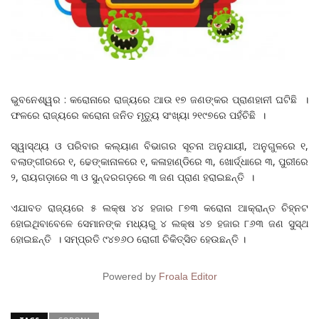
ଭୁବନେଶ୍ୱର : କରୋନାରେ ରାଜ୍ୟରେ ଆଉ ୧୭ ଜଣଙ୍କର ପ୍ରାଣହାନୀ ଘଟିଛି ।
ଫଳରେ ରାଜ୍ୟରେ କରୋନା ଜନିତ ମୃତୁ୍ୟ ସଂଖ୍ୟା ୨୧୯୭ରେ ପହଁଚିଛି ।
ସ୍ୱାସ୍ଥ୍ୟ ଓ ପରିବାର କଲ୍ୟାଣ ବିଭାଗର ସୂଚନା ଅନୁଯାୟୀ, ଅନୁଗୁଳରେ ୧,
ବଲାଙ୍ଗୀରରେ ୧, ଢେଙ୍କାନାଳରେ ୧, କଳାହାଣ୍ଡିରେ ୩, ଖୋର୍ଦ୍ଧାରେ ୩, ପୁରୀରେ
୨, ରାୟଗଡ଼ାରେ ୩ ଓ ସୁନ୍ଦରଗଡ଼ରେ ୩ ଜଣ ପ୍ରାଣ ହରାଇଛନ୍ତି ।
ଏଯାବତ ରାଜ୍ୟରେ ୫ ଲକ୍ଷ ୪୪ ହଜାର ୮୭୩ କରୋନା ଆକ୍ରାନ୍ତ ଚିହ୍ନଟ
ହୋଇଥିବାବେଳେ ସେମାନଙ୍କ ମଧ୍ୟରୁ ୪ ଲକ୍ଷ ୪୭ ହଜାର ୮୬୩ ଜଣ ସୁସ୍ଥ
ହୋଇଛନ୍ତି । ସମ୍ପ୍ରତି ୯୪୭୬୦ ରୋଗୀ ଚିକିତ୍ସିତ ହେଉଛନ୍ତି ।
Powered by
Froala Editor