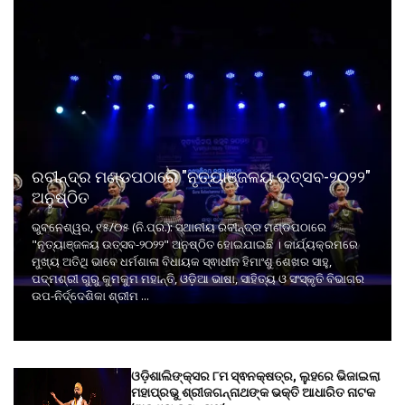
ରବୀନ୍ଦ୍ର ମଣ୍ଡପଠାରେ "ନୃତ୍ୟାଞ୍ଜଳୟ ଉତ୍ସବ-୨୦୨୨"
ଅନୁଷ୍ଠିତ
ଭୁବନେଶ୍ୱର, ୧୫/୦୫ (ନି.ପ୍ର.): ସ୍ଥାନୀୟ ରବୀନ୍ଦ୍ର ମଣ୍ଡପଠାରେ
"ନୃତ୍ୟାଞ୍ଜଳୟ ଉତ୍ସବ-୨୦୨୨" ଅନୁଷ୍ଠିତ ହୋଇଯାଇଛି । କାର୍ଯ୍ୟକ୍ରମରେ
ମୁଖ୍ୟ ଅତିଥି ଭାବେ ଧର୍ମଶାଳା ବିଧାୟକ ସ୍ଵାଧୀନ ହିମାଂଶୁ ଶେଖର ସାହୁ,
ପଦ୍ମଶ୍ରୀ ଗୁରୁ କୁମକୁମ ମହାନ୍ତି, ଓଡ଼ିଆ ଭାଷା, ସାହିତ୍ୟ ଓ ସଂସ୍କୃତି ବିଭାଗର
ଉପ-ନିର୍ଦ୍ଦେଶିକା ଶ୍ରୀମ ...
ଓଡ଼ିଶାଲିଙ୍କ୍ସର ୮ମ ସ୍ଵନକ୍ଷତ୍ର, ଲୁହରେ ଭିଜାଇଲା
ମହାପ୍ରଭୁ ଶ୍ରୀଜଗନ୍ନାଥଙ୍କ ଭକ୍ତି ଆଧାରିତ ନାଟକ