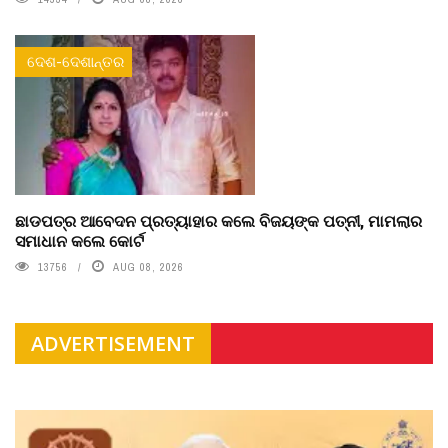
ଦେଶ-ଦେଶାନ୍ତର
ଛାଡପତ୍ର ଆବେଦନ ପ୍ରତ୍ୟାହାର କଲେ ବିଜୟଙ୍କ ପତ୍ନୀ, ମାମଲାର
ସମାଧାନ କଲେ କୋର୍ଟ
13756
AUG 08, 2026
ADVERTISEMENT