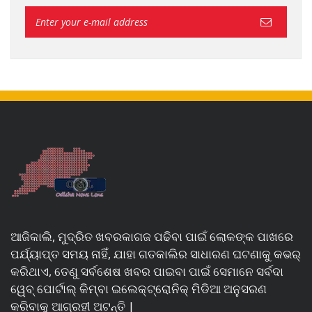
ଆଜିକାଲି, ମୁଦ୍ରିତ ଖବରକାଗଜ ପଢିବା ପାଇଁ ଲୋକଙ୍କ ପାଖରେ
ପର୍ଯ୍ୟାପ୍ତ ସମୟ ନାହିଁ, ଯାହା ଗତକାଲିର ସାଧାରଣ ଘଟଣାକୁ କଭର୍
କରିଥାଏ, ତେଣୁ ସର୍ବଶେଷ ଖବର ପାଇବା ପାଇଁ ସେମାନେ ସର୍ବଦା
ୱେବ୍ ପୋର୍ଟାଲ୍ କିମ୍ବା ଇଲେକ୍ଟ୍ରୋନିକ୍ ମିଡିଆ ଅନୁସରଣ
କରିବାକୁ ଆଗ୍ରହୀ ଅଟନ୍ତି |