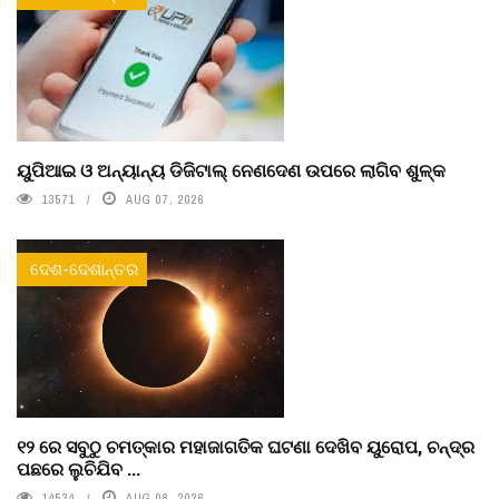
ୟୁପିଆଇ ଓ ଅନ୍ୟାନ୍ୟ ଡିଜିଟାଲ୍ ନେଣଦେଣ ଉପରେ ଲାଗିବ ଶୁଳ୍କ
13571
AUG 07, 2026
ଦେଶ-ଦେଶାନ୍ତର
୧୨ ରେ ସବୁଠୁ ଚମତ୍କାର ମହାଜାଗତିକ ଘଟଣା ଦେଖିବ ୟୁରୋପ, ଚନ୍ଦ୍ର
ପଛରେ ଲୁଚିଯିବ ...
14534
AUG 08, 2026