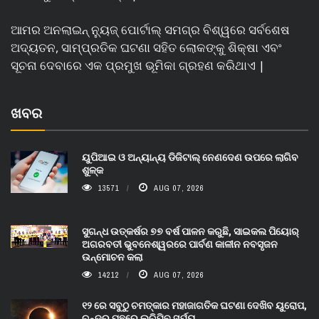
ଆମର ଅନଲାଇନ୍ ନ୍ୟୁଜ୍ ପୋର୍ଟାଲ୍ ସମଗ୍ର ବିଶ୍ୱରେ ସର୍ବଶେଷ
ଅଦ୍ୟତନ, ସାମ୍ପ୍ରତିକ ଘଟଣା ସହିତ ଲୋକଙ୍କୁ ଶିକ୍ଷା ଏବଂ
ସୂଚନା ଦେବାରେ ଏକ ପ୍ରମୁଖ ଭୂମିକା ଗ୍ରହଣ କରିଥାଏ |
ଖବର
ୟୁପିଆଇ ଓ ଅନ୍ୟାନ୍ୟ ଡିଜିଟାଲ୍ ନେଣଦେଣ ଉପରେ ଲାଗିବ
ଶୁଳ୍କ
13571
AUG 07, 2026
ସୁଗନ୍ଧ ଉତ୍କର୍ଷର ୭୭ ବର୍ଷ ପାଳନ କରୁଛି, ସାଇକଲ ପିୟୋର୍‌
ଅଗରବତୀ ଭୁବନେଶ୍ୱରରେ ପାର୍ବଣ କାଳୀନ ନବସୃଜନ
ଉନ୍ମୋଚନ କଲା
14212
AUG 07, 2026
୧୨ ରେ ସବୁଠୁ ଚମତ୍କାର ମହାଜାଗତିକ ଘଟଣା ଦେଖିବ ୟୁରୋପ,
ଚନ୍ଦ୍ର ପଛରେ ଲୁଚିଯିବ ସୂର୍ଯ୍ୟ