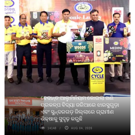
ବେଦାନ୍ତ ଆଲୁମିନିୟମ କୋଇଲା ଖଣି
ପ୍ରକଳ୍ପ ବିଦ୍ୟା ଜରିଆରେ ଝାରସୁଗୁଡ଼ା
ଏବଂ ସୁନ୍ଦରଗଡ଼ ଜିଲ୍ଲାରେ ଗ୍ରାମୀଣ
ଶିକ୍ଷାକୁ ସୁଦୃଢ଼ କରୁଛି
14148
AUG 04, 2026