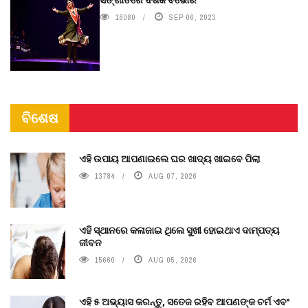
18080
SEP 06, 2023
ବିଶେଷ
ଏହି ଉପାୟ ଆପଣାଇଲେ ଘର ଖାଦ୍ୟ ଖାଇବେ ପିଲା
13784
AUG 07, 2026
ଏହି ସ୍ଥାନରେ କଳାଜାଇ ଥିଲେ ସୁଖୀ ହୋଇଥାଏ ଦାମ୍ପତ୍ୟ
ଜୀବନ
15660
AUG 05, 2026
ଏହି ୫ ଅଭ୍ୟାସ କରନ୍ତୁ, ସତେଜ ରହିବ ଆପଣଙ୍କ ଚର୍ମ ଏବଂ