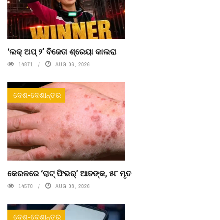
‘ଲକ୍ ଅପ୍ ୨’ ବିଜେତା ଶ୍ରେୟା କାଲରା
14871
AUG 06, 2026
ଦେଶ-ଦେଶାନ୍ତର
କେରଳରେ ‘ରାଟ୍ ଫିଭର୍’ ଆତଙ୍କ, ୫୮ ମୃତ
14570
AUG 08, 2026
ଦେଶ-ଦେଶାନ୍ତର