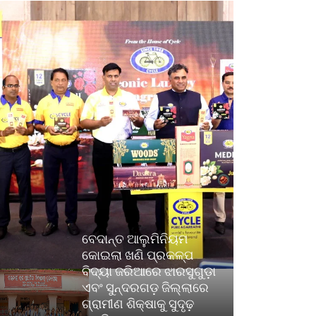
ବେଦାନ୍ତ ଆଲୁମିନିୟମ
କୋଇଲା ଖଣି ପ୍ରକଳ୍ପ
ବିଦ୍ୟା ଜରିଆରେ ଝାରସୁଗୁଡ଼ା
ଏବଂ ସୁନ୍ଦରଗଡ଼ ଜିଲ୍ଲାରେ
ଗ୍ରାମୀଣ ଶିକ୍ଷାକୁ ସୁଦୃଢ଼