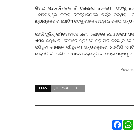
ଗିରଫ ସାମ୍ବାଦିକଙ୍କ ନାଁ ଲୋକନାଥ ଦଳେଇ। ତାଙ୍କୁ ନୀଳଗି
ବାଲେଶ୍ୱର ଜିଲ୍ଲା ଚିକିତ୍ସାଳୟରେ ଭର୍ତ୍ତି କରିଥିଲା। କ
(ହ୍ୟାଣ୍ଡକଫର ଗୋଟିଏ ପଟକୁ ତାଙ୍କ ଗୋଡ଼ରେ ପକାଇ ଅନ୍ୟ ପଟ
ଯେଉଁ ପୁଲିସ୍ କର୍ମଚାରୀମାନେ ତାଙ୍କ ଗୋଡ଼ରେ ହ୍ୟାଣ୍ଡକଫ୍ ପ
ଏପରି କରୁଛନ୍ତି। ସେମାନେ ପ୍ରଥମେ ବଡ଼ ସାର୍ କହିଛନ୍ତି ବୋ
କରିଥିବା ସେମାନେ କହିଥିଲେ। ଅନ୍ୟପକ୍ଷରେ ନୀଳଗିରି ଏସ୍‌ଡ
ସେହିପରି ନୀଳଗିରି ଆଇଆଇସି କହିଛନ୍ତି ଯେ ତାଙ୍କ ପକ୍ଷରୁ ଏଭଳ
Power
TAGS
JOURNALIST CASE
Faceb