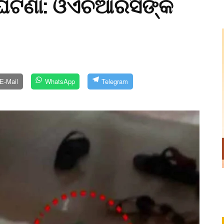
଼ି ଘଟଣା: ଓଏଚଆରସିଙ୍କ
E-Mail
WhatsApp
Telegram