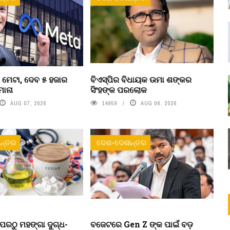
 ମେଟା, ଦେବ ୫ ହଜାର
ବିଏସ୍‌ପିର ବିଧାୟକ ଉମା ଶଙ୍କର
ମାନା
ସିଂହଙ୍କ ପରଲୋକ
AUG 07, 2026
14959
AUG 06, 2026
ନ୍ତର
ଦେଶ-ଦେଶାନ୍ତର
ପରଠୁ ମହଙ୍ଗା ଦୁଗ୍ଧ-
ବଜେଟରେ Gen Z ଙ୍କ ପାଇଁ ବଡ଼