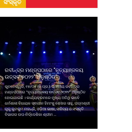
ସଂସ୍କୃତି
ରବୀନ୍ଦ୍ର ମଣ୍ଡପଠାରେ "ନୃତ୍ୟାଞ୍ଜଳୟ
ଉତ୍ସବ-୨୦୨୨" ଅନୁଷ୍ଠିତ
ଭୁବନେଶ୍ୱର, ୧୫/୦୫ (ନି.ପ୍ର.): ସ୍ଥାନୀୟ ରବୀନ୍ଦ୍ର
ମଣ୍ଡପଠାରେ "ନୃତ୍ୟାଞ୍ଜଳୟ ଉତ୍ସବ-୨୦୨୨" ଅନୁଷ୍ଠିତ
ହୋଇଯାଇଛି । କାର୍ଯ୍ୟକ୍ରମରେ ମୁଖ୍ୟ ଅତିଥି ଭାବେ
ଧର୍ମଶାଳା ବିଧାୟକ ସ୍ଵାଧୀନ ହିମାଂଶୁ ଶେଖର ସାହୁ, ପଦ୍ମଶ୍ରୀ
ଗୁରୁ କୁମକୁମ ମହାନ୍ତି, ଓଡ଼ିଆ ଭାଷା, ସାହିତ୍ୟ ଓ ସଂସ୍କୃତି
ବିଭାଗର ଉପ-ନିର୍ଦ୍ଦେଶିକା ଶ୍ରୀମ ...