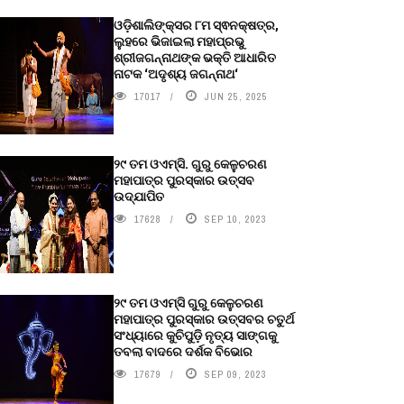
ଓଡ଼ିଶାଲିଙ୍କ୍ସର ୮ମ ସ୍ଵନକ୍ଷତ୍ର,
ଲୁହରେ ଭିଜାଇଲା ମହାପ୍ରଭୁ
ଶ୍ରୀଜଗନ୍ନାଥଙ୍କ ଭକ୍ତି ଆଧାରିତ
ନାଟକ ‘ଅଦୃଶ୍ୟ ଜଗନ୍ନାଥ‘
17017
JUN 25, 2025
୨୯ ତମ ଓଏମ୍‌ସି. ଗୁରୁ କେଳୁଚରଣ
ମହାପାତ୍ର ପୁରସ୍କାର ଉତ୍ସବ
ଉଦ୍‍ଯାପିତ
17628
SEP 10, 2023
୨୯ ତମ ଓଏମ୍‌ସି ଗୁରୁ କେଳୁଚରଣ
ମହାପାତ୍ର ପୁରସ୍କାର ଉତ୍ସବର ଚତୁର୍ଥ
ସଂଧ୍ୟାରେ କୁଚିପୁଡ଼ି ନୃତ୍ୟ ସାଙ୍ଗକୁ
ତବଲା ବାଦରେ ଦର୍ଶକ ବିଭୋର
17679
SEP 09, 2023