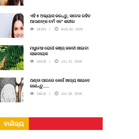
ଏହି ୫ ଅଭ୍ୟାସ କରନ୍ତୁ, ସତେଜ ରହିବ
ଆପଣଙ୍କ ଚର୍ମ ଏବଂ ଶରୀର
16164
AUG 02, 2026
ମଧୁମେହ ରୋଗୀ କଞ୍ଚା କଳଦୀ ଖାଇବା
ଲାଭଦାୟକ
15018
JUL 31, 2026
ଥଣ୍ଡା ପାଗରେ କେଉଁ ଖାଦ୍ୟ ଖାଇବେ
ଜାଣନ୍ତୁ.....
14510
JUL 28, 2026
ବାଣିଜ୍ୟ