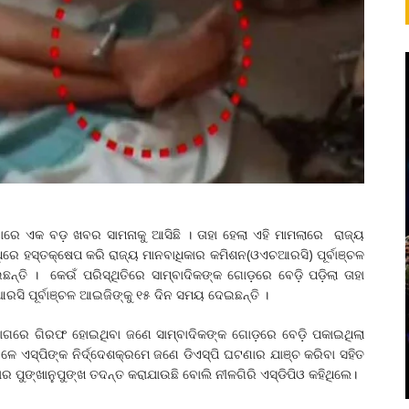
ାରେ ଏକ ବଡ଼ ଖବର ସାମନାକୁ ଆସିଛି । ତାହା ହେଲା ଏହି ମାମଲାରେ ରାଜ୍ୟ
ିରେ ହସ୍ତକ୍ଷେପ କରି ରାଜ୍ୟ ମାନବାଧିକାର କମିଶନ(ଓଏଚଆରସି) ପୂର୍ବାଞ୍ଚଳ
ଛନ୍ତି । କେଉଁ ପରିସ୍ଥିତିରେ ସାମ୍ବାଦିକଙ୍କ ଗୋଡ଼ରେ ବେଡ଼ି ପଡ଼ିଲା ତାହା
ସି ପୂର୍ବାଞ୍ଚଳ ଆଇଜିଙ୍କୁ ୧୫ ଦିନ ସମୟ ଦେଇଛନ୍ତି ।
ିଯୋଗରେ ଗିରଫ ହୋଇଥିବା ଜଣେ ସାମ୍ବାଦିକଙ୍କ ଗୋଡ଼ରେ ବେଡ଼ି ପକାଇଥିଲା
େ ଏସ୍‌ପିଙ୍କ ନିର୍ଦ୍ଦେଶକ୍ରମେ ଜଣେ ଡିଏସ୍‌ପି ଘଟଣାର ଯାଞ୍ଚ କରିବା ସହିତ
ପୁଙ୍ଖାନୁପୁଙ୍ଖ ତଦନ୍ତ କରାଯାଉଛି ବୋଲି ନୀଳଗିରି ଏସ୍‌ଡିପିଓ କହିଥିଲେ।