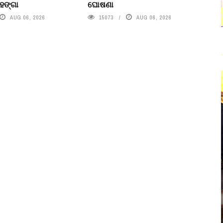
ହଙ୍ଗା
ଘୋଷଣା
AUG 06, 2026
15073
AUG 06, 2026