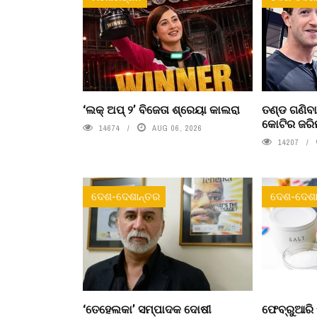
‘ଲକ୍ ଅପ୍ ୨’ ବିଜେତା ଶ୍ରେୟା କାଲରା
ତଣ୍ଡ ଗଣିବା
କୋଟିର ଜରି
14674
AUG 06, 2026
14207
ଦେଶ-ଦେଶାନ୍ତର
ଦେଶ-ଦେଶା
‘ତେହେଲକା’ ସମ୍ପାଦକ ଦୋଷୀ
ଫେବ୍ରୁଆରି 