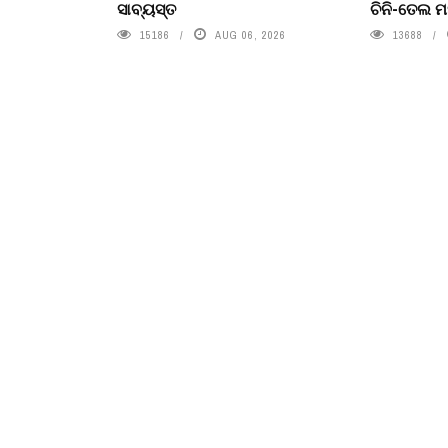
ସାବ୍ୟସ୍ତ
ଚିନି-ତେଲ ମ
15186
AUG 06, 2026
13688