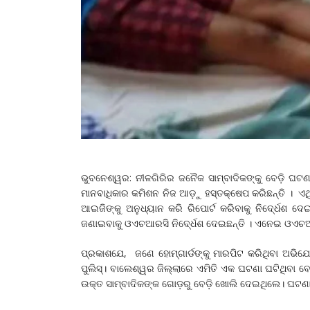
ଭୁବନେଶ୍ୱର: ନୀଳଗିରିର ଜନୈକ ସାମ୍ବାଦିକଙ୍କୁ ବେଡ଼ି ଘଟଣ
ମାନବାଧିକାର କମିଶନ ନିଜ ଆଡ଼ୁ ହସ୍ତକ୍ଷେପ କରିଛନ୍ତି । ଏଥ
ଆଇଜିଙ୍କୁ ଅନୁଧ୍ୟାନ କରି ରିପୋର୍ଟ କରିବାକୁ ନିଦେ୍ର୍ଧଶ ଦେଇ
ଜଣାଇବାକୁ ଓଏଚଆରସି ନିଦେ୍ର୍ଧଶ ଦେଇଛନ୍ତି । ଏନେଇ ଓଏଚଆର
ପ୍ରକାଶଯେ, ଜଣେ ହୋମ୍‌ଗାର୍ଡଙ୍କୁ ମାରପିଟ କରିଥିବା ଅଭ
ପୁଲିସ୍। ବାଲେଶ୍ୱର ଜିଲ୍ଲାରେ ଏମିତି ଏକ ଘଟଣା ଘଟିଥିବା ବେଳ
ଉକ୍ତ ସାମ୍ବାଦିକଙ୍କ ଗୋଡ଼ରୁ ବେଡ଼ି ଖୋଲି ଦେଇଥିଲେ। ଘଟଣାର 