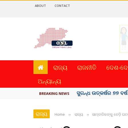
ABOUT
CONTACT
ରାଜ୍ୟ
ରାଜନୀତି
ଦେଶ-ଦେ
ଅନ୍ୟାନ୍ୟ
ୟୁପିଆଇ ଓ ଅନ୍ୟାନ୍ୟ ଡିଜି
BREAKING NEWS
ରାଜ୍ୟ
Home
››
ରାଜ୍ୟ
››
ସାମ୍ବାଦିକଙ୍କୁ ବେଡ଼ି 