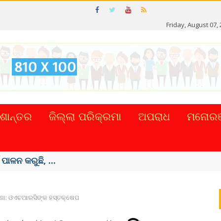
Friday, August 07,
ଶାନ୍ତର
ଜିଲ୍ଲା ପରିକ୍ରମା
ଅପରାଧ
ମନୋରଞ
ଟାଲ୍ ନେଣଦେଣ ...
ଘଟଣା: ଓଏଚଆରସିଙ୍କ ହସ୍ତକ୍ଷେପ