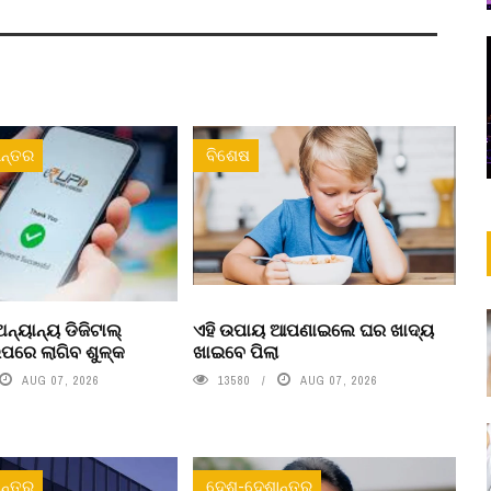
ନ୍ତର
ବିଶେଷ
ନ୍ୟାନ୍ୟ ଡିଜିଟାଲ୍
ଏହି ଉପାୟ ଆପଣାଇଲେ ଘର ଖାଦ୍ୟ
ରେ ଲାଗିବ ଶୁଳ୍କ
ଖାଇବେ ପିଲା
AUG 07, 2026
13580
AUG 07, 2026
ନ୍ତର
ଦେଶ-ଦେଶାନ୍ତର