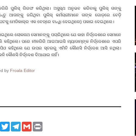
ରି ପୁଲିସ୍ ଗିରଫ କରିଥିଲା। ଅସୁସ୍ଥ ଅନୁଭବ କରିବାକୁ ପୁଲିସ୍ ତାଙ୍କୁ
ିନ୍ତୁ ଆତାଙ୍କୁ ଜଗିଥିବା ପୁଲିସ୍ କର୍ମଚାରୀମାନେ ତାଙ୍କ ଗୋଡ଼ରେ ବେଡ଼ି
କୁ ମେଡିକାଲ୍‌ର ଏକ ବେଡ୍‌ରେ ବାନ୍ଧି ଦେଇଥିଲେ) ପକାଇ ଦେଇଥିଲେ।
କାଇଥିଲେ ଲୋକନାଥ ସେମାନଙ୍କୁ ପଚାରିଥିଲେ ଯେ କାହା ନିର୍ଦ୍ଦେଶରେ ସେମାନେ
ଲି କହିଥିଲେ। ପରେ ନୀଳଗିରି ଆଇଆଇସି ମ୍ୟାଡାମ୍‌ଙ୍କ ନିର୍ଦ୍ଦେଶରେ ଏପରି
ିପିଓ କହିଥିଲେ ଯେ ଉପର ସ୍ତରରୁ ଏମିତି କୌଣସି ନିର୍ଦ୍ଦେଶ ଆସି ନଥିଲା।
ି କୌଣସି ନିର୍ଦ୍ଦେଶ ଦିଆଯାଇ ନାହିଁ।
ed by
Froala Editor
ook
WhatsApp
Twitter
Telegram
Gmail
Print