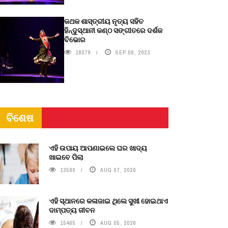
କଥକ ଶାସ୍ତ୍ରୀୟ ନୃତ୍ୟ ସହିତ
ହିନ୍ଦୁସ୍ଥାନୀ କଣ୍ଠ ସଙ୍ଗୀତରେ ଦର୍ଶକ
ବିଭୋର
18079
SEP 06, 2023
ବିଶେଷ
ଏହି ଉପାୟ ଆପଣାଇଲେ ଘର ଖାଦ୍ୟ
ଖାଇବେ ପିଲା
13580
AUG 07, 2026
ଏହି ସ୍ଥାନରେ କଳାଜାଇ ଥିଲେ ସୁଖୀ ହୋଇଥାଏ
ଦାମ୍ପତ୍ୟ ଜୀବନ
15465
AUG 05, 2026