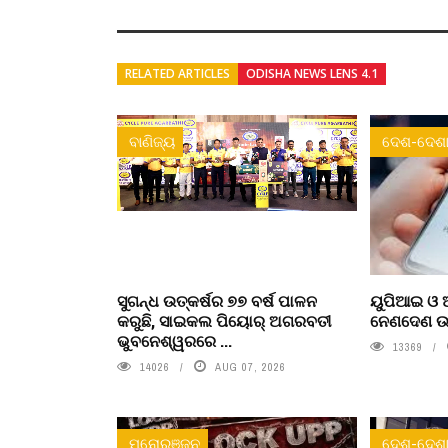
RELATED ARTICLES
ODISHA NEWS LENS 4.1
ବାଣିଜ୍ୟ
ଦେଶ-ଦେଶା
ସୁଗନ୍ଧ ଉତ୍କର୍ଷର ୭୭ ବର୍ଷ ପାଳନ
ୟୁପିଆଇ ଓ ଅ
କରୁଛି, ସାଇକଲ ପିୟୋର୍‌ ଅଗରବତୀ
ନେଣଦେଣ ଉପ
ଭୁବନେଶ୍ୱରରେ ...
13369
14026
AUG 07, 2026
ମନୋରଞ୍ଜନ
ଦେଶ-ଦେଶା