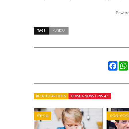
Power
TAGS
KUNDRA
Faceb
RELATED ARTICLES
ODISHA NEWS LENS 4.1
ବିଶେଷ
ଦେଶ-ଦେଶା