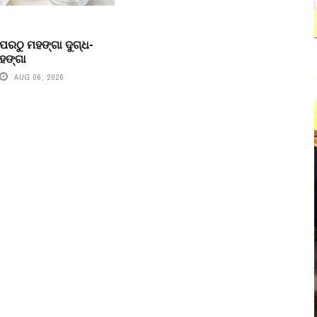
ପରଠୁ ମହଙ୍ଗା ଦୁଗ୍ଧ-
ହଙ୍ଗା
AUG 06, 2026