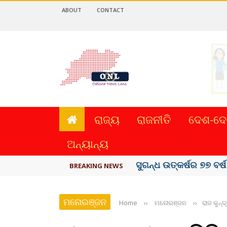
ABOUT
CONTACT
ରାଜ୍ୟ
ରାଜନୀତି
ଦେଶ-ଦେ
ଅନ୍ୟାନ୍ୟ
ୟୁପିଆଇ ଓ ଅନ୍ୟାନ୍ୟ ଡିଜି
BREAKING NEWS
ମନୋରଞ୍ଜନ
Home
››
ମନୋରଞ୍ଜନ
››
ରାଜ କୁନ୍ଦ