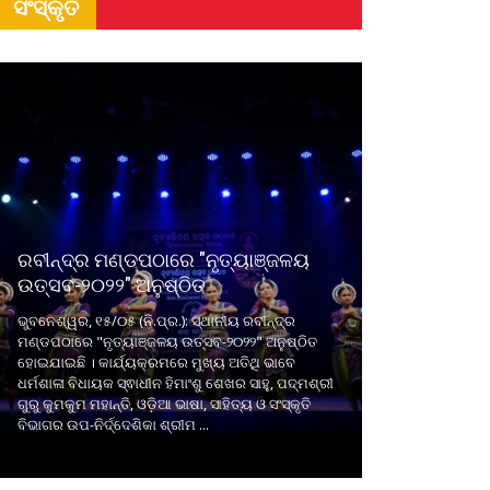
ସଂସ୍କୃତି
ରବୀନ୍ଦ୍ର ମଣ୍ଡପଠାରେ "ନୃତ୍ୟାଞ୍ଜଳୟ
ଉତ୍ସବ-୨୦୨୨" ଅନୁଷ୍ଠିତ
ଭୁବନେଶ୍ୱର, ୧୫/୦୫ (ନି.ପ୍ର.): ସ୍ଥାନୀୟ ରବୀନ୍ଦ୍ର
ମଣ୍ଡପଠାରେ "ନୃତ୍ୟାଞ୍ଜଳୟ ଉତ୍ସବ-୨୦୨୨" ଅନୁଷ୍ଠିତ
ହୋଇଯାଇଛି । କାର୍ଯ୍ୟକ୍ରମରେ ମୁଖ୍ୟ ଅତିଥି ଭାବେ
ଧର୍ମଶାଳା ବିଧାୟକ ସ୍ଵାଧୀନ ହିମାଂଶୁ ଶେଖର ସାହୁ, ପଦ୍ମଶ୍ରୀ
ଗୁରୁ କୁମକୁମ ମହାନ୍ତି, ଓଡ଼ିଆ ଭାଷା, ସାହିତ୍ୟ ଓ ସଂସ୍କୃତି
ବିଭାଗର ଉପ-ନିର୍ଦ୍ଦେଶିକା ଶ୍ରୀମ ...