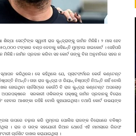
ିଳ୍ପା ସେଟ୍ଟିଙ୍କ ସ୍ୱାମୀ ରାଜ କୁନ୍ଦ୍ରାଙ୍କୁ ଜାମିନ ମିଳିଛି। ୨ ମାସ ହେବ
 ୫୦,୦୦୦ ଟଙ୍କାର ବଣ୍ଡ ଦେବାକୁ କହିଛନ୍ତି ମୁମ୍ବାଇ ହାଇକୋର୍ଟ । ସେହିପରି
ିନ ମିଳିଛି। ଜାମିନ ପ୍ରଦାନ କରିବା ସହ କୋର୍ଟ ତାଙ୍କୁ ବିନା ଅନୁମତିରେ ସହର ନ
 ସ୍ଥାପନ କରିଥିଲେ। ସେ କହିଥିଲେ ଯେ, ପ୍ଲାଟଫର୍ମରେ କେଉଁ କଣ୍ଟେଣ୍ଟ
ି ନିଅନ୍ତି। ତାହା ରାଜ କୁନ୍ଦ୍ରା ଓ ରିୟାନ୍‌ ନିଷ୍ପତ୍ତି ନିଅନ୍ତି ନାହିଁ ବୋଲି
ଖଲ ହୋଇଥିବା ଚାର୍ଜସିଟ୍‌ରେ କେଉଁଠି ବି ରାଜ କୁନ୍ଦ୍ରା କଣ୍ଟେଣ୍ଟ ଅପଲୋଡ଼
ତି । ଅପରପକ୍ଷରେ ସରକାରୀ ଓକିଲଙ୍କ ପକ୍ଷରୁ ଜାମିନ ପ୍ରଦାନକୁ ବିରୋଧ
ିଂ ହେବାର ଆଶଙ୍କା ରହିଛି ବୋଲି କୁହାଯାଇଥିଲା। ତଥାପି କୋର୍ଟ ଉଭୟଙ୍କ
୍ଗଳା ଉପରେ ଚଢ଼ାଉ କରି ମୁମ୍ବାଇ ପୋଲିସ ରାଜଙ୍କ ବିରୋଧରେ ବଳିଷ୍ଠ
ଲିଥିଲା । ରାଜ ଓ ତାଙ୍କ ସହଯୋଗୀ ରିଆନ ଥୋର୍ପେ ଏହି ମାମଲାରେ ଗିରଫ
ଟାରୀ ଚାର୍ଜଶିଟ ଦାଖଲ କରାଯାଇଥିଲା ।