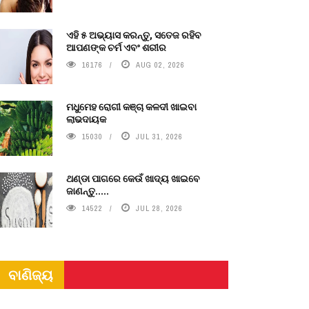
ଏହି ୫ ଅଭ୍ୟାସ କରନ୍ତୁ, ସତେଜ ରହିବ
ଆପଣଙ୍କ ଚର୍ମ ଏବଂ ଶରୀର
16176
AUG 02, 2026
ମଧୁମେହ ରୋଗୀ କଞ୍ଚା କଳଦୀ ଖାଇବା
ଲାଭଦାୟକ
15030
JUL 31, 2026
ଥଣ୍ଡା ପାଗରେ କେଉଁ ଖାଦ୍ୟ ଖାଇବେ
ଜାଣନ୍ତୁ.....
14522
JUL 28, 2026
ବାଣିଜ୍ୟ