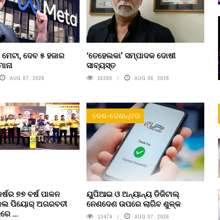
 ମେଟା, ଦେବ ୫ ହଜାର
‘ତେହେଲକା’ ସମ୍ପାଦକ ଦୋଷୀ
ମାନା
ସାବ୍ୟସ୍ତ
AUG 07, 2026
15289
AUG 06, 2026
ଦେଶ-ଦେଶାନ୍ତର
କର୍ଷର ୭୭ ବର୍ଷ ପାଳନ
ୟୁପିଆଇ ଓ ଅନ୍ୟାନ୍ୟ ଡିଜିଟାଲ୍
ଇକଲ ପିୟୋର୍‌ ଅଗରବତୀ
ନେଣଦେଣ ଉପରେ ଲାଗିବ ଶୁଳ୍କ
େ ...
13474
AUG 07, 2026