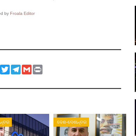
ed by
Froala Editor
ook
WhatsApp
Twitter
Telegram
Gmail
Print
ନ୍ତର
ଦେଶ-ଦେଶାନ୍ତର