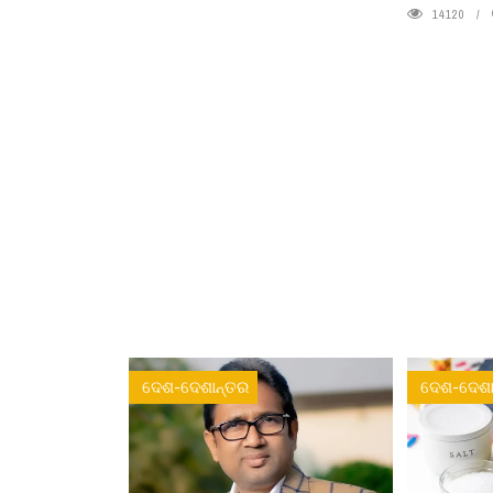
14120
ଦେଶ-ଦେଶାନ୍ତର
ଦେଶ-ଦେଶା