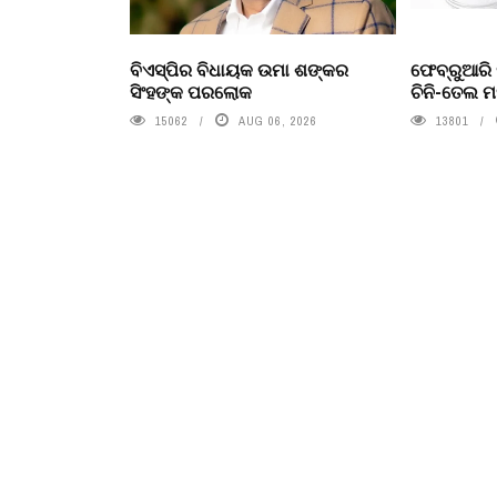
ବିଏସ୍‌ପିର ବିଧାୟକ ଉମା ଶଙ୍କର
ଫେବ୍ରୁଆରି 
ସିଂହଙ୍କ ପରଲୋକ
ଚିନି-ତେଲ ମ
15062
AUG 06, 2026
13801