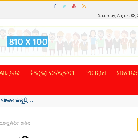
Saturday, August 08,
ଶାନ୍ତର
ଜିଲ୍ଲା ପରିକ୍ରମା
ଅପରାଧ
ମନୋରଞ
ଟାଲ୍ ନେଣଦେଣ ...
୍ରାଙ୍କୁ ମିଳିଲା ଜାମିନ