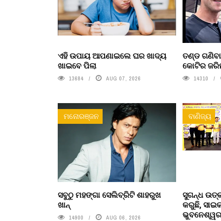
ଏହି ଉପାୟ ଆପଣାଇଲେ ଘର ଖାଦ୍ୟ
ତଣ୍ଡ ଗଣିବା
ଖାଇବେ ପିଲା
କୋଟିର ଜରି
13684
AUG 07, 2026
14310
ମନୋରଞ୍ଜନ
ବାଣିଜ୍ୟ
ସବୁଠୁ ମହଙ୍ଗା ସେଲିବ୍ରିଟି ଶାହରୁଖ
ସୁଗନ୍ଧ ଉତ୍
ଖାନ୍
କରୁଛି, ସା
ଭୁବନେଶ୍ୱରର
14900
AUG 06, 2026