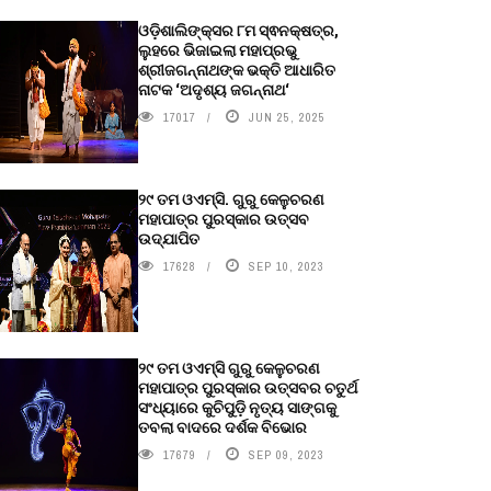
ଓଡ଼ିଶାଲିଙ୍କ୍ସର ୮ମ ସ୍ଵନକ୍ଷତ୍ର,
ଲୁହରେ ଭିଜାଇଲା ମହାପ୍ରଭୁ
ଶ୍ରୀଜଗନ୍ନାଥଙ୍କ ଭକ୍ତି ଆଧାରିତ
ନାଟକ ‘ଅଦୃଶ୍ୟ ଜଗନ୍ନାଥ‘
17017
JUN 25, 2025
୨୯ ତମ ଓଏମ୍‌ସି. ଗୁରୁ କେଳୁଚରଣ
ମହାପାତ୍ର ପୁରସ୍କାର ଉତ୍ସବ
ଉଦ୍‍ଯାପିତ
17628
SEP 10, 2023
୨୯ ତମ ଓଏମ୍‌ସି ଗୁରୁ କେଳୁଚରଣ
ମହାପାତ୍ର ପୁରସ୍କାର ଉତ୍ସବର ଚତୁର୍ଥ
ସଂଧ୍ୟାରେ କୁଚିପୁଡ଼ି ନୃତ୍ୟ ସାଙ୍ଗକୁ
ତବଲା ବାଦରେ ଦର୍ଶକ ବିଭୋର
17679
SEP 09, 2023