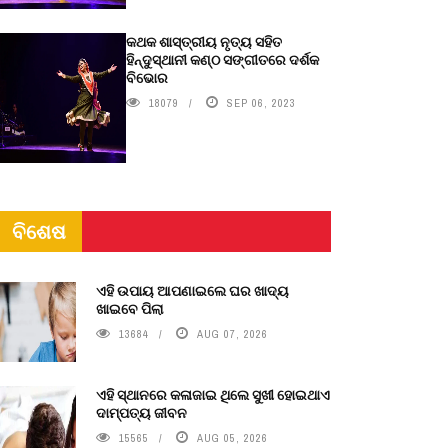
କଥକ ଶାସ୍ତ୍ରୀୟ ନୃତ୍ୟ ସହିତ
ହିନ୍ଦୁସ୍ଥାନୀ କଣ୍ଠ ସଙ୍ଗୀତରେ ଦର୍ଶକ
ବିଭୋର
18079
SEP 06, 2023
ବିଶେଷ
ଏହି ଉପାୟ ଆପଣାଇଲେ ଘର ଖାଦ୍ୟ
ଖାଇବେ ପିଲା
13684
AUG 07, 2026
ଏହି ସ୍ଥାନରେ କଳାଜାଇ ଥିଲେ ସୁଖୀ ହୋଇଥାଏ
ଦାମ୍ପତ୍ୟ ଜୀବନ
15565
AUG 05, 2026