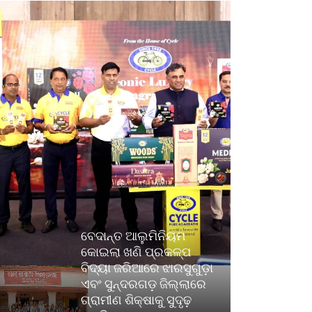
ବେଦାନ୍ତ ଆଲୁମିନିୟମ
କୋଇଲା ଖଣି ପ୍ରକଳ୍ପ
ବିଦ୍ୟା ଜରିଆରେ ଝାରସୁଗୁଡ଼ା
ଏବଂ ସୁନ୍ଦରଗଡ଼ ଜିଲ୍ଲାରେ
ଗ୍ରାମୀଣ ଶିକ୍ଷାକୁ ସୁଦୃଢ଼