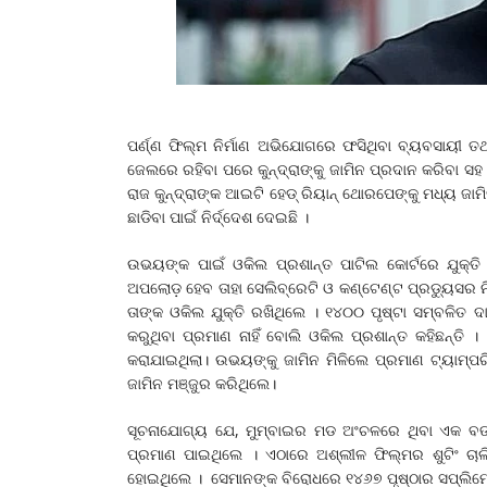
ପର୍ଣ୍ଣ ଫିଲ୍ମ ନିର୍ମାଣ ଅଭିଯୋଗରେ ଫସିଥିବା ବ୍ୟବସାୟୀ ତଥା ଶ
ଜେଲରେ ରହିବା ପରେ କୁନ୍ଦ୍ରାଙ୍କୁ ଜାମିନ ପ୍ରଦାନ କରିବା ସହ
ରାଜ କୁନ୍ଦ୍ରାଙ୍କ ଆଇଟି ହେଡ୍‌ ରିୟାନ୍‌ ଥୋରପେଙ୍କୁ ମଧ୍ୟ ଜାମ
ଛାଡିବା ପାଇଁ ନିର୍ଦ୍ଦେଶ ଦେଇଛି ।
ଉଭୟଙ୍କ ପାଇଁ ଓକିଲ ପ୍ରଶାନ୍ତ ପାଟିଲ କୋର୍ଟରେ ଯୁକ୍ତି
ଅପଲୋଡ଼ ହେବ ତାହା ସେଲିବ୍ରେଟି ଓ କଣ୍ଟେଣ୍ଟ ପ୍ରଡ୍ୟୁସର ନିଷ୍ପତ୍ତ
ତାଙ୍କ ଓକିଲ ଯୁକ୍ତି ରଖିଥିଲେ । ୧୪୦୦ ପୃଷ୍ଟା ସମ୍ବଳିତ ଦା
କରୁଥିବା ପ୍ରମାଣ ନାହିଁ ବୋଲି ଓକିଲ ପ୍ରଶାନ୍ତ କହିଛନ୍
କରାଯାଇଥିଲା। ଉଭୟଙ୍କୁ ଜାମିନ ମିଳିଲେ ପ୍ରମାଣ ଟ୍ୟାମ୍ପର
ଜାମିନ ମଞ୍ଜୁର କରିଥିଲେ।
ସୂଚନାଯୋଗ୍ୟ ଯେ, ମୁମ୍ବାଇର ମଡ ଅଂଚଳରେ ଥିବା ଏକ ବଙ
ପ୍ରମାଣ ପାଇଥିଲେ । ଏଠାରେ ଅଶ୍ଲୀଳ ଫିଲ୍ମର ଶୁଟିଂ ଚା
ହୋଇଥିଲେ । ସେମାନଙ୍କ ବିରୋଧରେ ୧୪୬୭ ପୃଷ୍ଠାର ସପ୍ଲିମେଂ