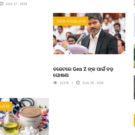
AUG 07, 2026
ଦେଶ-ଦେଶାନ୍ତର
ବଜେଟରେ Gen Z ଙ୍କ ପାଇଁ ବଡ଼
ଘୋଷଣା
15176
AUG 06, 2026
ନ୍ତର