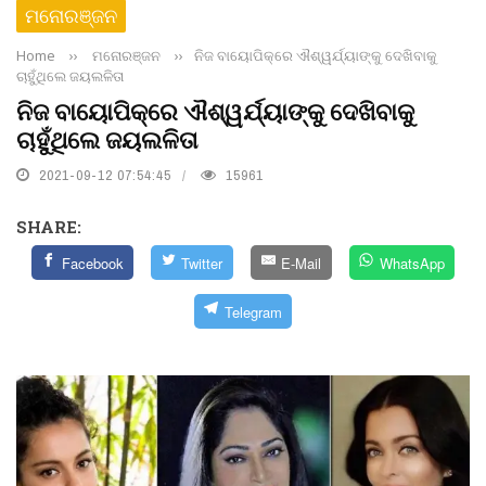
ମନୋରଞ୍ଜନ
Home
››
ମନୋରଞ୍ଜନ
››
ନିଜ ବାୟୋପିକ୍‌ରେ ଐଶ୍ୱର୍ଯ୍ୟାଙ୍କୁ ଦେଖିବାକୁ
ଚାହୁଁଥିଲେ ଜୟଲଳିତା
ନିଜ ବାୟୋପିକ୍‌ରେ ଐଶ୍ୱର୍ଯ୍ୟାଙ୍କୁ ଦେଖିବାକୁ
ଚାହୁଁଥିଲେ ଜୟଲଳିତା
2021-09-12 07:54:45
15961
SHARE:
Facebook
Twitter
E-Mail
WhatsApp
Telegram