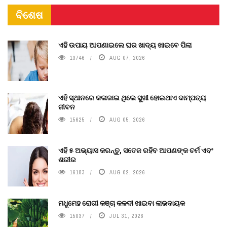
ବିଶେଷ
ଏହି ଉପାୟ ଆପଣାଇଲେ ଘର ଖାଦ୍ୟ ଖାଇବେ ପିଲା
13746
AUG 07, 2026
ଏହି ସ୍ଥାନରେ କଳାଜାଇ ଥିଲେ ସୁଖୀ ହୋଇଥାଏ ଦାମ୍ପତ୍ୟ
ଜୀବନ
15625
AUG 05, 2026
ଏହି ୫ ଅଭ୍ୟାସ କରନ୍ତୁ, ସତେଜ ରହିବ ଆପଣଙ୍କ ଚର୍ମ ଏବଂ
ଶରୀର
16183
AUG 02, 2026
ମଧୁମେହ ରୋଗୀ କଞ୍ଚା କଳଦୀ ଖାଇବା ଲାଭଦାୟକ
15037
JUL 31, 2026