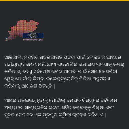
ଆଜିକାଲି, ମୁଦ୍ରିତ ଖବରକାଗଜ ପଢିବା ପାଇଁ ଲୋକଙ୍କ ପାଖରେ
ପର୍ଯ୍ୟାପ୍ତ ସମୟ ନାହିଁ, ଯାହା ଗତକାଲିର ସାଧାରଣ ଘଟଣାକୁ କଭର୍
କରିଥାଏ, ତେଣୁ ସର୍ବଶେଷ ଖବର ପାଇବା ପାଇଁ ସେମାନେ ସର୍ବଦା
ୱେବ୍ ପୋର୍ଟାଲ୍ କିମ୍ବା ଇଲେକ୍ଟ୍ରୋନିକ୍ ମିଡିଆ ଅନୁସରଣ
କରିବାକୁ ଆଗ୍ରହୀ ଅଟନ୍ତି |
ଆମର ଅନଲାଇନ୍ ନ୍ୟୁଜ୍ ପୋର୍ଟାଲ୍ ସମଗ୍ର ବିଶ୍ୱରେ ସର୍ବଶେଷ
ଅଦ୍ୟତନ, ସାମ୍ପ୍ରତିକ ଘଟଣା ସହିତ ଲୋକଙ୍କୁ ଶିକ୍ଷା ଏବଂ
ସୂଚନା ଦେବାରେ ଏକ ପ୍ରମୁଖ ଭୂମିକା ଗ୍ରହଣ କରିଥାଏ |