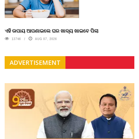
ଏହି ଉପାୟ ଆପଣାଇଲେ ଘର ଖାଦ୍ୟ ଖାଇବେ ପିଲା
13746
AUG 07, 2026
ADVERTISEMENT