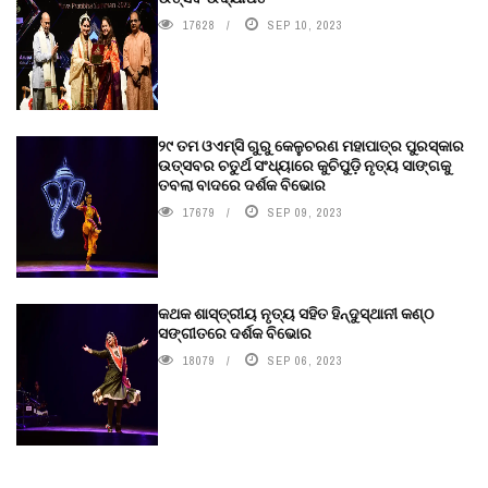
17628
SEP 10, 2023
୨୯ ତମ ଓଏମ୍‌ସି ଗୁରୁ କେଳୁଚରଣ ମହାପାତ୍ର ପୁରସ୍କାର
ଉତ୍ସବର ଚତୁର୍ଥ ସଂଧ୍ୟାରେ କୁଚିପୁଡ଼ି ନୃତ୍ୟ ସାଙ୍ଗକୁ
ତବଲା ବାଦରେ ଦର୍ଶକ ବିଭୋର
17679
SEP 09, 2023
କଥକ ଶାସ୍ତ୍ରୀୟ ନୃତ୍ୟ ସହିତ ହିନ୍ଦୁସ୍ଥାନୀ କଣ୍ଠ
ସଙ୍ଗୀତରେ ଦର୍ଶକ ବିଭୋର
18079
SEP 06, 2023