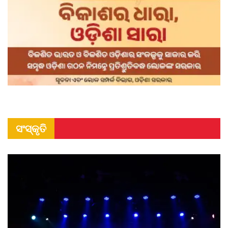
ସଂସ୍କୃତି