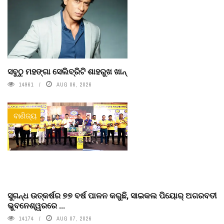
ସବୁଠୁ ମହଙ୍ଗା ସେଲିବ୍ରିଟି ଶାହରୁଖ ଖାନ୍
14961
AUG 06, 2026
ବାଣିଜ୍ୟ
ସୁଗନ୍ଧ ଉତ୍କର୍ଷର ୭୭ ବର୍ଷ ପାଳନ କରୁଛି, ସାଇକଲ ପିୟୋର୍‌ ଅଗରବତୀ
ଭୁବନେଶ୍ୱରରେ ...
14174
AUG 07, 2026