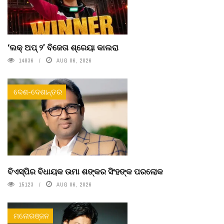
‘ଲକ୍ ଅପ୍ ୨’ ବିଜେତା ଶ୍ରେୟା କାଲରା
14836
AUG 06, 2026
ଦେଶ-ଦେଶାନ୍ତର
ବିଏସ୍‌ପିର ବିଧାୟକ ଉମା ଶଙ୍କର ସିଂହଙ୍କ ପରଲୋକ
15123
AUG 06, 2026
ମନୋରଞ୍ଜନ