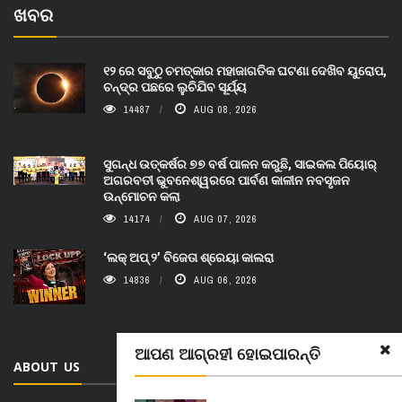
ଖବର
୧୨ ରେ ସବୁଠୁ ଚମତ୍କାର ମହାଜାଗତିକ ଘଟଣା ଦେଖିବ ୟୁରୋପ,
ଚନ୍ଦ୍ର ପଛରେ ଲୁଚିଯିବ ସୂର୍ଯ୍ୟ
14487
AUG 08, 2026
ସୁଗନ୍ଧ ଉତ୍କର୍ଷର ୭୭ ବର୍ଷ ପାଳନ କରୁଛି, ସାଇକଲ ପିୟୋର୍‌
ଅଗରବତୀ ଭୁବନେଶ୍ୱରରେ ପାର୍ବଣ କାଳୀନ ନବସୃଜନ
ଉନ୍ମୋଚନ କଲା
14174
AUG 07, 2026
‘ଲକ୍ ଅପ୍ ୨’ ବିଜେତା ଶ୍ରେୟା କାଲରା
14836
AUG 06, 2026
ଆପଣ ଆଗ୍ରହୀ ହୋଇପାରନ୍ତି
ABOUT US