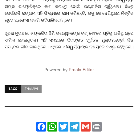
ତାଙ୍କ ବାୟୋପିକ୍‌ରେ କାମ କରନ୍ତୁ ବୋଲି ଜୟଲଳିତା ଚାହୁଁଥିଲେ। କିନ୍ତୁ
ଯେଉଁଭଳି କଙ୍ଗନା ଏହି ଫିଲ୍ମରେ କାମ କରିଛନ୍ତି, ତାକୁ ସେ ଦେଖିଥିଲେ ନିଶ୍ଚିତ
ରୂପେ ପ୍ରଶଂସା ନକରି ରହିପାରିନଥା'ନ୍ତେ।
ସୂଚନା ମୁତାବକ, ଜୟଲଳିତା ସିମି ଗରେୱାଲଙ୍କ ଚାଟ୍‌ ଶୋ'ରେ ପୂର୍ବରୁ ଅତିଥି ରୂପେ
ସାମିଲ ହୋଇଥିଲେ। ଏହି ସମୟରେ ଦିବଙ୍ଗତ ପୂର୍ବତନ ମୁଖ୍ୟମନ୍ତ୍ରୀ ନିଜ
ପସନ୍ଦର ଗୀତ ଗାଇଥିଲେ। ଏଥିରେ ଐଶ୍ୱର୍ଯ୍ୟାଙ୍କ ବିଷୟରେ ମଧ୍ୟ କହିଥିଲେ।
Powered by
Froala Editor
TAGS
THALAIVI
Facebook
WhatsApp
Twitter
Telegram
Gmail
Print