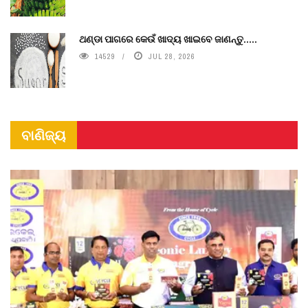
ଥଣ୍ଡା ପାଗରେ କେଉଁ ଖାଦ୍ୟ ଖାଇବେ ଜାଣନ୍ତୁ.....
14529
JUL 28, 2026
ବାଣିଜ୍ୟ