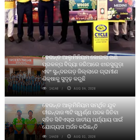
ବେଦାନ୍ତ ଆଲୁମିନିୟମ କୋଇଲା ଖଣି
ପ୍ରକଳ୍ପ ବିଦ୍ୟା ଜରିଆରେ ଝାରସୁଗୁଡ଼ା
ଏବଂ ସୁନ୍ଦରଗଡ଼ ଜିଲ୍ଲାରେ ଗ୍ରାମୀଣ
ଶିକ୍ଷାକୁ ସୁଦୃଢ଼ କରୁଛି
14146
AUG 04, 2026
ବେଦାନ୍ତ ଆଲୁମିନିୟମ ସମର୍ଥିତ ଯୁବ
ତୀରନ୍ଦାଜ ୩ଟି ସ୍ୱର୍ଣ୍ଣ ପଦକ ଜିତିବା
ସହିତ ସିବିଏସ୍ଇ ଜାତୀୟ ପର୍ଯ୍ୟାୟ ପାଇଁ
ଯୋଗ୍ୟତା ଅର୍ଜନ କରିଛନ୍ତି
14439
AUG 01, 2026