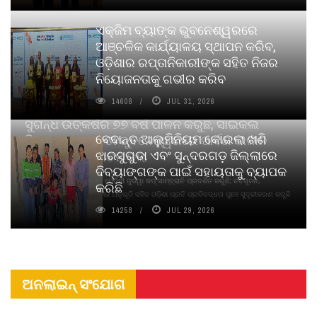
ଏକ୍ଜିମ ବ୍ୟାଙ୍କ ଭୁବନେଶ୍ୱରରେ
ଆଞ୍ଚଳିକ କାର୍ଯ୍ୟାଳୟ ସ୍ଥାପନ କରିବ,
ଓଡ଼ିଶାର ରପ୍ତାନିକାରୀଙ୍କ ସହିତ ନିଜର
ନିୟୋଜନତାକୁ ଗଭୀର କରିବ
14608
JUL 31, 2026
ସୁଗନ୍ଧ ଉତ୍କର୍ଷର ୭୭ ବର୍ଷ ପାଳନ କରୁଛି, ସାଇକଲ
ବେଦାନ୍ତ ଆଲୁମିନିୟମ କୋଇଲା ଖଣି
ପିୟୋର୍‌ ଅଗରବତୀ ଭୁବନେଶ୍ୱରରେ ପାର୍ବଣ କାଳୀନ
ଝାରସୁଗୁଡା ଏବଂ ସୁନ୍ଦରଗଡ଼ ଜିଲ୍ଲାରେ
ନବସୃଜନ ଉନ୍ମୋଚନ କଲା
ଦିବ୍ୟାଙ୍ଗଙ୍କ ପାଇଁ ସହାୟତାକୁ ବ୍ୟାପକ
ବାଉଁଶ ବିହୀନ କଠିନ ଧୂପ ଏବଂ ମେଦିନୀ ଜୁଡୱା କପ୍‌ ସାମ୍ବ୍ରାନି ପ୍ରଦର୍ଶିତ କରୁଛି; ନବସୃଜନ,
କରିଛି
ଦୀର୍ଘସ୍ଥାୟିତା ଏବଂ ଆଧ୍ୟାତ୍ମିକ ଅନୁଭୂତି ସହିତ ଓଡ଼ିଶା ପ୍ରତି ପ୍ରତିବଦ୍ଧତା ପୁନଃ ସୁଦୃଢୀକରଣ କରୁଛି
14258
JUL 29, 2026
ଅନଲାଇନ୍ ସଂଯୋଗ