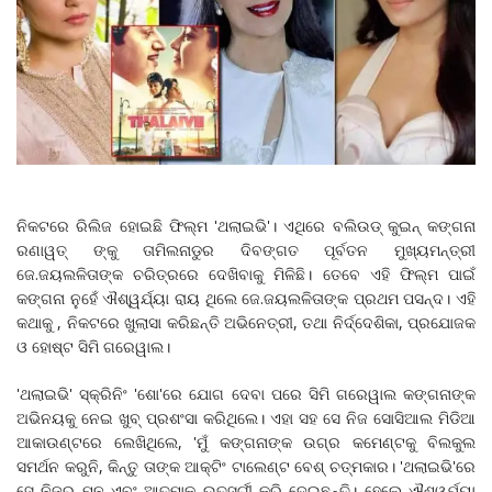
ନିକଟରେ ରିଲିଜ ହୋଇଛି ଫିଲ୍ମ 'ଥଲାଇଭି'। ଏଥିରେ ବଲିଉଡ୍ କୁଇନ୍ କଙ୍ଗନା
ରଣାୱତ୍ ଙ୍କୁ ତାମିଲନାଡୁର ଦିବଙ୍ଗତ ପୂର୍ବତନ ମୁଖ୍ୟମନ୍ତ୍ରୀ
ଜେ.ଜୟଲଳିତାଙ୍କ ଚରିତ୍ରରେ ଦେଖିବାକୁ ମିଳିଛି। ତେବେ ଏହି ଫିଲ୍ମ ପାଇଁ
କଙ୍ଗନା ନୁହେଁ ଐଶ୍ୱର୍ଯ୍ୟା ରାୟ ଥିଲେ ଜେ.ଜୟଲଳିତାଙ୍କ ପ୍ରଥମ ପସନ୍ଦ। ଏହି
କଥାକୁ , ନିକଟରେ ଖୁଲାସା କରିଛନ୍ତି ଅଭିନେତ୍ରୀ, ତଥା ନିର୍ଦ୍ଦେଶିକା, ପ୍ରଯୋଜକ
ଓ ହୋଷ୍ଟ ସିମି ଗରେୱାଲ।
'ଥଲାଇଭି' ସ୍କ୍ରିନିଂ 'ଶୋ'ରେ ଯୋଗ ଦେବା ପରେ ସିମି ଗରେୱାଲ କଙ୍ଗନାଙ୍କ
ଅଭିନୟକୁ ନେଇ ଖୁବ୍ ପ୍ରଶଂସା କରିଥିଲେ। ଏହା ସହ ସେ ନିଜ ସୋସିଆଲ ମିଡିଆ
ଆକାଉଣ୍ଟରେ ଲେଖିଥିଲେ, 'ମୁଁ କଙ୍ଗନାଙ୍କ ଉଗ୍ର କମେଣ୍ଟକୁ ବିଲକୁଲ
ସମର୍ଥନ କରୁନି, କିନ୍ତୁ ତାଙ୍କ ଆକ୍ଟିଂ ଟାଲେଣ୍ଟ ବେଶ୍‌ ଚତ୍ମକାର। 'ଥଲାଇଭି'ରେ
ସେ ନିଜର ମନ ଏବଂ ଆତ୍ମାକୁ ଉତ୍ସର୍ଗୀ କରି ଦେଇଛନ୍ତି। ହେଲେ ଐଶ୍ୱର୍ଯ୍ୟା