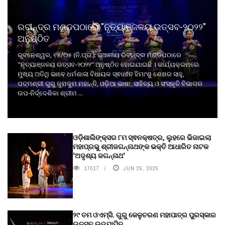
ରବୀନ୍ଦ୍ର ମଣ୍ଡପଠାରେ "ନୃତ୍ୟାଞ୍ଜଳୟ ଉତ୍ସବ-୨୦୨୨"
ଅନୁଷ୍ଠିତ
ଭୁବନେଶ୍ୱର, ୧୫/୦୫ (ନି.ପ୍ର.): ସ୍ଥାନୀୟ ରବୀନ୍ଦ୍ର ମଣ୍ଡପଠାରେ
"ନୃତ୍ୟାଞ୍ଜଳୟ ଉତ୍ସବ-୨୦୨୨" ଅନୁଷ୍ଠିତ ହୋଇଯାଇଛି । କାର୍ଯ୍ୟକ୍ରମରେ
ମୁଖ୍ୟ ଅତିଥି ଭାବେ ଧର୍ମଶାଳା ବିଧାୟକ ସ୍ଵାଧୀନ ହିମାଂଶୁ ଶେଖର ସାହୁ,
ପଦ୍ମଶ୍ରୀ ଗୁରୁ କୁମକୁମ ମହାନ୍ତି, ଓଡ଼ିଆ ଭାଷା, ସାହିତ୍ୟ ଓ ସଂସ୍କୃତି ବିଭାଗର
ଉପ-ନିର୍ଦ୍ଦେଶିକା ଶ୍ରୀମ ...
ଓଡ଼ିଶାଲିଙ୍କ୍ସର ୮ମ ସ୍ଵନକ୍ଷତ୍ର, ଲୁହରେ ଭିଜାଇଲା
ମହାପ୍ରଭୁ ଶ୍ରୀଜଗନ୍ନାଥଙ୍କ ଭକ୍ତି ଆଧାରିତ ନାଟକ
‘ଅଦୃଶ୍ୟ ଜଗନ୍ନାଥ‘
17017
JUN 25, 2025
୨୯ ତମ ଓଏମ୍‌ସି. ଗୁରୁ କେଳୁଚରଣ ମହାପାତ୍ର ପୁରସ୍କାର
ଉତ୍ସବ ଉଦ୍‍ଯାପିତ