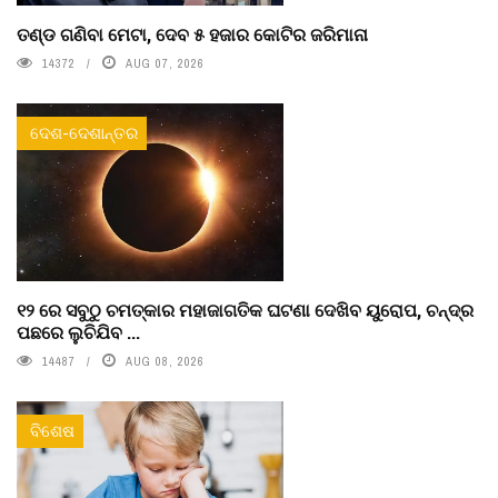
ତଣ୍ଡ ଗଣିବା ମେଟା, ଦେବ ୫ ହଜାର କୋଟିର ଜରିମାନା
14372
AUG 07, 2026
ଦେଶ-ଦେଶାନ୍ତର
୧୨ ରେ ସବୁଠୁ ଚମତ୍କାର ମହାଜାଗତିକ ଘଟଣା ଦେଖିବ ୟୁରୋପ, ଚନ୍ଦ୍ର
ପଛରେ ଲୁଚିଯିବ ...
14487
AUG 08, 2026
ବିଶେଷ