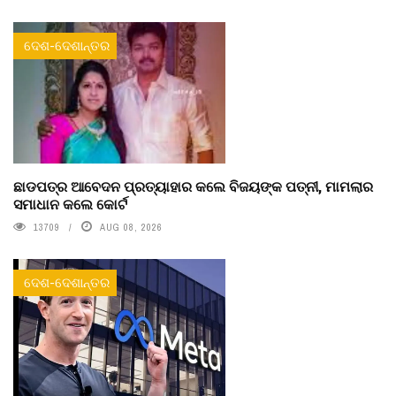
ଦେଶ-ଦେଶାନ୍ତର
ଛାଡପତ୍ର ଆବେଦନ ପ୍ରତ୍ୟାହାର କଲେ ବିଜୟଙ୍କ ପତ୍ନୀ, ମାମଲାର
ସମାଧାନ କଲେ କୋର୍ଟ
13709
AUG 08, 2026
ଦେଶ-ଦେଶାନ୍ତର