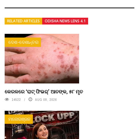
RELATED ARTICLES
ODISHA NEWS LENS 4.1
ଦେଶ-ଦେଶାନ୍ତର
କେରଳରେ ‘ରାଟ୍ ଫିଭର୍’ ଆତଙ୍କ, ୫୮ ମୃତ
14522
AUG 08, 2026
ମନୋରଞ୍ଜନ