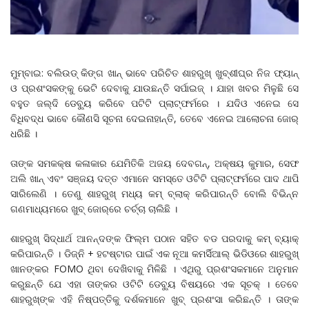
ମୁମ୍ବାଇ: ବଲିଉଡ୍ କିଙ୍ଗ ଖାନ୍ ଭାବେ ପରିଚିତ ଶାହରୁଖ୍ ଖୁବ୍‌ଶୀଘ୍ର ନିଜ ଫ୍ୟାନ୍
ଓ ପ୍ରଶଂସକଙ୍କୁ ଭେଟି ଦେବାକୁ ଯାଉଛନ୍ତି ସର୍ପାଇଜ୍ । ଯାହା ଖବର ମିଳୁଛି ସେ
ବହୁତ ଜଲ୍‌ଦି ଡେବ୍ୟୁ କରିବେ ପଟିଟି ପ୍ଲାଟ୍‌ଫର୍ମରେ । ଯଦିଓ ଏନେଇ ସେ
ବିଧିବଦ୍ଧ ଭାବେ କୌଣସି ସୂଚନା ଦେଇନାହାନ୍ତି, ତେବେ ଏନେଇ ଆଲୋଚନା ଜୋର୍
ଧରିଛି ।
ତାଙ୍କ ସମକକ୍ଷ କଳାକାର ଯେମିତିକି ଅଜୟ ଦେବଗନ୍‌, ଅକ୍ଷୟ କୁମାର, ସେଫ
ଅଲି ଖାନ୍ ଏବଂ ସଞ୍ଜୟ ଦତ୍ତ ଏମାନେ ସମସ୍ତେ ଓଟିଟି ପ୍ଲାଟ୍‌ଫର୍ମରେ ପାଦ ଥାପି
ସାରିଲେଣି । ତେଣୁ ଶାହରୁଖ୍ ମଧ୍ୟ କମ୍ ବ୍ଲାକ୍ କରିପାରନ୍ତି ବୋଲି ବିଭିନ୍ନ
ଗଣମାଧ୍ୟମରେ ଖୁବ୍ ଜୋର୍‌ରେ ଚର୍ଚ୍ଚା ଚାଲିଛି ।
ଶାହରୁଖ୍ ସିଦ୍ଧାର୍ଥ ଆନନ୍ଦଙ୍କ ଫିଲ୍ମ ପଠାନ ସହିତ ବଡ ପରଦାକୁ କମ୍ ବ୍ୟାକ୍
କରିପାରନ୍ତି । ଡିଜ୍ନି + ହଟଷ୍ଟାର ପାଇଁ ଏକ ନୂଆ କମର୍ସିଆଲ୍ ଭିଡିଓରେ ଶାହରୁଖ୍
ଖାନଙ୍କର FOMO ଥିବା ଦେଖିବାକୁ ମିଳିଛି । ଏଥିରୁ ପ୍ରଶଂସକମାନେ ଅନୁମାନ
କରୁଛନ୍ତି ଯେ ଏହା ତାଙ୍କର ଓଟିଟି ଡେବ୍ୟୁ ବିଷୟରେ ଏକ ସୂଚକ୍ । ତେବେ
ଶାହରୁଖ୍‌ଙ୍କ ଏହି ନିଷ୍ପତ୍ତିକୁ ଦର୍ଶକମାନେ ଖୁବ୍ ପ୍ରଶଂସା କରିଛନ୍ତି । ତାଙ୍କ