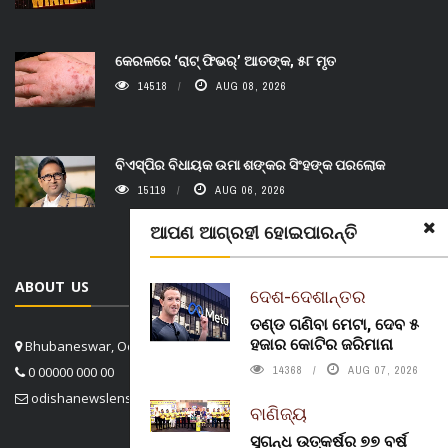
କେରଳରେ ‘ରାଟ୍ ଫିଭର୍’ ଆତଙ୍କ, ୫୮ ମୃତ
14518
AUG 08, 2026
ବିଏସ୍‌ପିର ବିଧାୟକ ଉମା ଶଙ୍କର ସିଂହଙ୍କ ପରଲୋକ
15119
AUG 06, 2026
ଆପଣ ଆଗ୍ରହୀ ହୋଇପାରନ୍ତି
ABOUT US
ଦେଶ-ଦେଶାନ୍ତର
ତଣ୍ଡ ଗଣିବା ମେଟା, ଦେବ ୫
ହଜାର କୋଟିର ଜରିମାନା
Bhubaneswar, Odisha, India
14368
AUG 07, 2026
0 00000 000 00
odishanewslens@gmail.com
ବାଣିଜ୍ୟ
ସୁଗନ୍ଧ ଉତ୍କର୍ଷର ୭୭ ବର୍ଷ