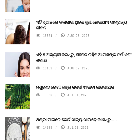
ଏହି ସ୍ଥାନରେ କଳାଜାଇ ଥିଲେ ସୁଖୀ ହୋଇଥାଏ ଦାମ୍ପତ୍ୟ
ଜୀବନ
15621
AUG 05, 2026
ଏହି ୫ ଅଭ୍ୟାସ କରନ୍ତୁ, ସତେଜ ରହିବ ଆପଣଙ୍କ ଚର୍ମ ଏବଂ
ଶରୀର
16182
AUG 02, 2026
ମଧୁମେହ ରୋଗୀ କଞ୍ଚା କଳଦୀ ଖାଇବା ଲାଭଦାୟକ
15036
JUL 31, 2026
ଥଣ୍ଡା ପାଗରେ କେଉଁ ଖାଦ୍ୟ ଖାଇବେ ଜାଣନ୍ତୁ.....
14528
JUL 28, 2026