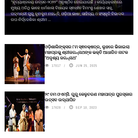
"ନୃତ୍ୟାଞ୍ଜଳୟ ଉତ୍ସବ-୨୦୨୨" ଅନୁଷ୍ଠିତ ହୋଇଯାଇଛି । କାର୍ଯ୍ୟକ୍ରମରେ
ମୁଖ୍ୟ ଅତିଥି ଭାବେ ଧର୍ମଶାଳା ବିଧାୟକ ସ୍ଵାଧୀନ ହିମାଂଶୁ ଶେଖର ସାହୁ,
ପଦ୍ମଶ୍ରୀ ଗୁରୁ କୁମକୁମ ମହାନ୍ତି, ଓଡ଼ିଆ ଭାଷା, ସାହିତ୍ୟ ଓ ସଂସ୍କୃତି ବିଭାଗର
ଉପ-ନିର୍ଦ୍ଦେଶିକା ଶ୍ରୀମ ...
ଓଡ଼ିଶାଲିଙ୍କ୍ସର ୮ମ ସ୍ଵନକ୍ଷତ୍ର, ଲୁହରେ ଭିଜାଇଲା
ମହାପ୍ରଭୁ ଶ୍ରୀଜଗନ୍ନାଥଙ୍କ ଭକ୍ତି ଆଧାରିତ ନାଟକ
‘ଅଦୃଶ୍ୟ ଜଗନ୍ନାଥ‘
17017
JUN 25, 2025
୨୯ ତମ ଓଏମ୍‌ସି. ଗୁରୁ କେଳୁଚରଣ ମହାପାତ୍ର ପୁରସ୍କାର
ଉତ୍ସବ ଉଦ୍‍ଯାପିତ
17628
SEP 10, 2023