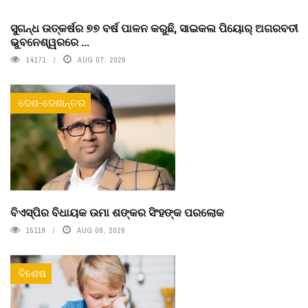
ସୁଗନ୍ଧ ଉତ୍କର୍ଷର ୭୭ ବର୍ଷ ପାଳନ କରୁଛି, ସାଇକଲ ପିୟୋର୍‌ ଅଗରବତୀ
ଭୁବନେଶ୍ୱରରେ ...
14171
AUG 07, 2026
ଦେଶ-ଦେଶାନ୍ତର
ବିଏସ୍‌ପିର ବିଧାୟକ ଉମା ଶଙ୍କର ସିଂହଙ୍କ ପରଲୋକ
15119
AUG 06, 2026
ବିଶେଷ