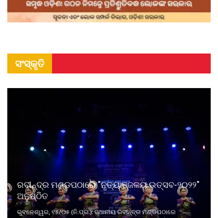
ସଂସ୍କୃତି
ରବୀନ୍ଦ୍ର ମଣ୍ଡପଠାରେ "ନୃତ୍ୟାଞ୍ଜଳୟ ଉତ୍ସବ-୨୦୨୨"
ଅନୁଷ୍ଠିତ
ଭୁବନେଶ୍ୱର, ୧୫/୦୫ (ନି.ପ୍ର.): ସ୍ଥାନୀୟ ରବୀନ୍ଦ୍ର ମଣ୍ଡପଠାରେ