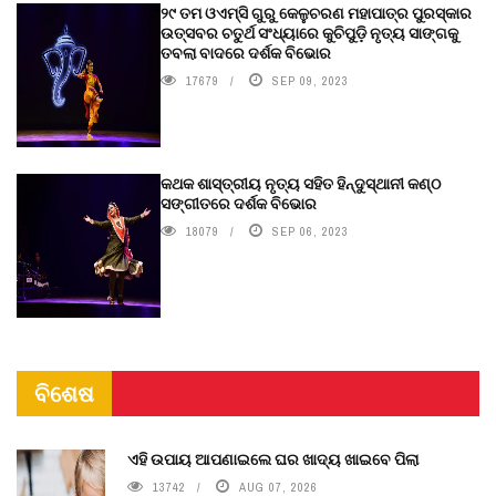
୨୯ ତମ ଓଏମ୍‌ସି ଗୁରୁ କେଳୁଚରଣ ମହାପାତ୍ର ପୁରସ୍କାର
ଉତ୍ସବର ଚତୁର୍ଥ ସଂଧ୍ୟାରେ କୁଚିପୁଡ଼ି ନୃତ୍ୟ ସାଙ୍ଗକୁ
ତବଲା ବାଦରେ ଦର୍ଶକ ବିଭୋର
17679
SEP 09, 2023
କଥକ ଶାସ୍ତ୍ରୀୟ ନୃତ୍ୟ ସହିତ ହିନ୍ଦୁସ୍ଥାନୀ କଣ୍ଠ
ସଙ୍ଗୀତରେ ଦର୍ଶକ ବିଭୋର
18079
SEP 06, 2023
ବିଶେଷ
ଏହି ଉପାୟ ଆପଣାଇଲେ ଘର ଖାଦ୍ୟ ଖାଇବେ ପିଲା
13742
AUG 07, 2026