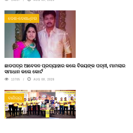
ଦେଶ-ଦେଶାନ୍ତର
ଛାଡପତ୍ର ଆବେଦନ ପ୍ରତ୍ୟାହାର କଲେ ବିଜୟଙ୍କ ପତ୍ନୀ, ମାମଲାର
ସମାଧାନ କଲେ କୋର୍ଟ
13705
AUG 08, 2026
ବାଣିଜ୍ୟ