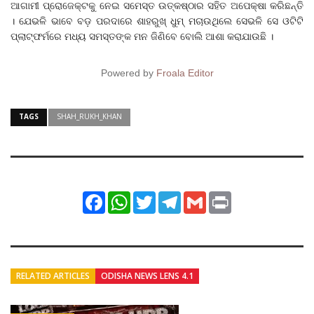
ଆଗାମୀ ପ୍ରୋଜେକ୍ଟକୁ ନେଇ ସମେସ୍ତ ଉତ୍କଷ୍ଠାର ସହିତ ଅପେକ୍ଷା କରିଛନ୍ତି
। ଯେଭଳି ଭାବେ ବଡ଼ ପରଦାରେ ଶାହରୁଖ୍ ଧୁମ୍ ମଚାଉଥିଲେ ସେଭଳି ସେ ଓଟିଟି
ପ୍ଲାଟ୍‌ଫର୍ମରେ ମଧ୍ୟ ସମସ୍ତଙ୍କ ମନ ଜିଣିବେ ବୋଲି ଆଶା କରାଯାଉଛି ।
Powered by
Froala Editor
TAGS
SHAH_RUKH_KHAN
Facebook
WhatsApp
Twitter
Telegram
Gmail
Print
RELATED ARTICLES
ODISHA NEWS LENS 4.1