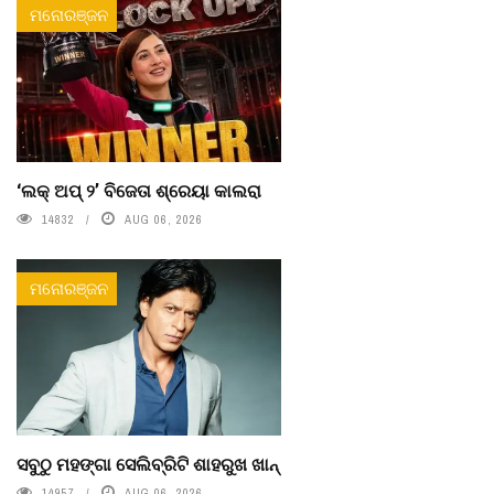
ମନୋରଞ୍ଜନ
‘ଲକ୍ ଅପ୍ ୨’ ବିଜେତା ଶ୍ରେୟା କାଲରା
14832
AUG 06, 2026
ମନୋରଞ୍ଜନ
ସବୁଠୁ ମହଙ୍ଗା ସେଲିବ୍ରିଟି ଶାହରୁଖ ଖାନ୍
14957
AUG 06, 2026