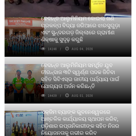
ବେଦାନ୍ତ ଆଲୁମିନିୟମ କୋଇଲା ଖଣି
ପ୍ରକଳ୍ପ ବିଦ୍ୟା ଜରିଆରେ ଝାରସୁଗୁଡ଼ା
ଏବଂ ସୁନ୍ଦରଗଡ଼ ଜିଲ୍ଲାରେ ଗ୍ରାମୀଣ
ଶିକ୍ଷାକୁ ସୁଦୃଢ଼ କରୁଛି
14146
AUG 04, 2026
ବେଦାନ୍ତ ଆଲୁମିନିୟମ ସମର୍ଥିତ ଯୁବ
ତୀରନ୍ଦାଜ ୩ଟି ସ୍ୱର୍ଣ୍ଣ ପଦକ ଜିତିବା
ସହିତ ସିବିଏସ୍ଇ ଜାତୀୟ ପର୍ଯ୍ୟାୟ ପାଇଁ
ଯୋଗ୍ୟତା ଅର୍ଜନ କରିଛନ୍ତି
14439
AUG 01, 2026
ଏକ୍ଜିମ ବ୍ୟାଙ୍କ ଭୁବନେଶ୍ୱରରେ
ଆଞ୍ଚଳିକ କାର୍ଯ୍ୟାଳୟ ସ୍ଥାପନ କରିବ,
ଓଡ଼ିଶାର ରପ୍ତାନିକାରୀଙ୍କ ସହିତ ନିଜର
ନିୟୋଜନତାକୁ ଗଭୀର କରିବ