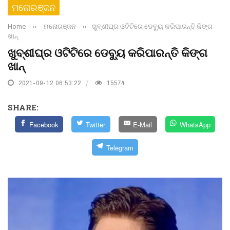
ମନୋରଞ୍ଜନ
Home
››
ମନୋରଞ୍ଜନ
››
ଖୁବ୍‌ଶୀଘ୍ର ଓଟିଟିରେ ଡେବ୍ୟୁ କରିପାରନ୍ତି କିଙ୍ଗ
ଖାନ୍‌
ଖୁବ୍‌ଶୀଘ୍ର ଓଟିଟିରେ ଡେବ୍ୟୁ କରିପାରନ୍ତି କିଙ୍ଗ
ଖାନ୍‌
2021-09-12 06:53:22
15574
SHARE:
Facebook
Twitter
E-Mail
WhatsApp
Telegram