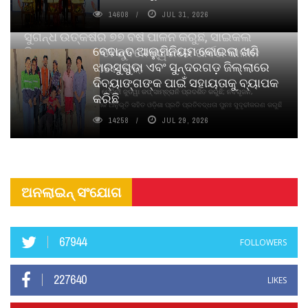
14608
JUL 31, 2026
ସୁଗନ୍ଧ ଉତ୍କର୍ଷର ୭୭ ବର୍ଷ ପାଳନ କରୁଛି, ସାଇକଲ
ବେଦାନ୍ତ ଆଲୁମିନିୟମ କୋଇଲା ଖଣି
ପିୟୋର୍‌ ଅଗରବତୀ ଭୁବନେଶ୍ୱରରେ ପାର୍ବଣ କାଳୀନ
ଝାରସୁଗୁଡା ଏବଂ ସୁନ୍ଦରଗଡ଼ ଜିଲ୍ଲାରେ
ନବସୃଜନ ଉନ୍ମୋଚନ କଲା
ଦିବ୍ୟାଙ୍ଗଙ୍କ ପାଇଁ ସହାୟତାକୁ ବ୍ୟାପକ
ବାଉଁଶ ବିହୀନ କଠିନ ଧୂପ ଏବଂ ମେଦିନୀ ଜୁଡୱା କପ୍‌ ସାମ୍ବ୍ରାନି ପ୍ରଦର୍ଶିତ କରୁଛି; ନବସୃଜନ,
କରିଛି
ଦୀର୍ଘସ୍ଥାୟିତା ଏବଂ ଆଧ୍ୟାତ୍ମିକ ଅନୁଭୂତି ସହିତ ଓଡ଼ିଶା ପ୍ରତି ପ୍ରତିବଦ୍ଧତା ପୁନଃ ସୁଦୃଢୀକରଣ କରୁଛି
14258
JUL 29, 2026
ଅନଲାଇନ୍ ସଂଯୋଗ
67944
FOLLOWERS
227640
LIKES