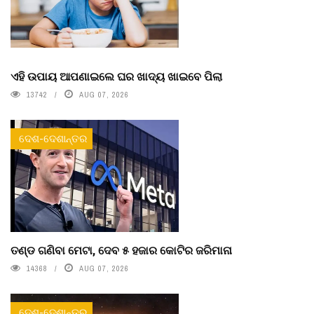
ଏହି ଉପାୟ ଆପଣାଇଲେ ଘର ଖାଦ୍ୟ ଖାଇବେ ପିଲା
13742
AUG 07, 2026
ଦେଶ-ଦେଶାନ୍ତର
ତଣ୍ଡ ଗଣିବା ମେଟା, ଦେବ ୫ ହଜାର କୋଟିର ଜରିମାନା
14368
AUG 07, 2026
ଦେଶ-ଦେଶାନ୍ତର