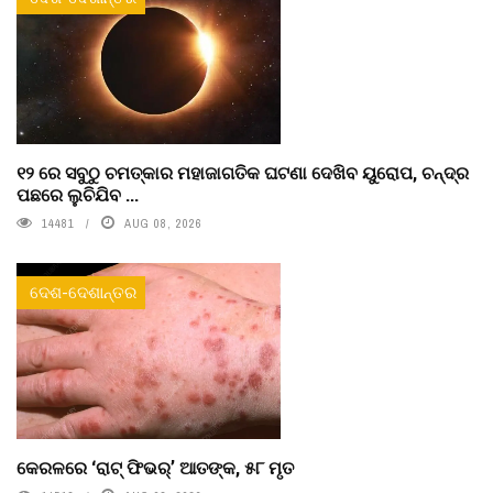
୧୨ ରେ ସବୁଠୁ ଚମତ୍କାର ମହାଜାଗତିକ ଘଟଣା ଦେଖିବ ୟୁରୋପ, ଚନ୍ଦ୍ର
ପଛରେ ଲୁଚିଯିବ ...
14481
AUG 08, 2026
ଦେଶ-ଦେଶାନ୍ତର
କେରଳରେ ‘ରାଟ୍ ଫିଭର୍’ ଆତଙ୍କ, ୫୮ ମୃତ