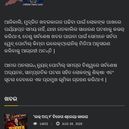
ଆଜିକାଲି, ମୁଦ୍ରିତ ଖବରକାଗଜ ପଢିବା ପାଇଁ ଲୋକଙ୍କ ପାଖରେ
ପର୍ଯ୍ୟାପ୍ତ ସମୟ ନାହିଁ, ଯାହା ଗତକାଲିର ସାଧାରଣ ଘଟଣାକୁ କଭର୍
କରିଥାଏ, ତେଣୁ ସର୍ବଶେଷ ଖବର ପାଇବା ପାଇଁ ସେମାନେ ସର୍ବଦା
ୱେବ୍ ପୋର୍ଟାଲ୍ କିମ୍ବା ଇଲେକ୍ଟ୍ରୋନିକ୍ ମିଡିଆ ଅନୁସରଣ
କରିବାକୁ ଆଗ୍ରହୀ ଅଟନ୍ତି |
ଆମର ଅନଲାଇନ୍ ନ୍ୟୁଜ୍ ପୋର୍ଟାଲ୍ ସମଗ୍ର ବିଶ୍ୱରେ ସର୍ବଶେଷ
ଅଦ୍ୟତନ, ସାମ୍ପ୍ରତିକ ଘଟଣା ସହିତ ଲୋକଙ୍କୁ ଶିକ୍ଷା ଏବଂ
ସୂଚନା ଦେବାରେ ଏକ ପ୍ରମୁଖ ଭୂମିକା ଗ୍ରହଣ କରିଥାଏ |
ଖବର
‘ଲକ୍ ଅପ୍ ୨’ ବିଜେତା ଶ୍ରେୟା କାଲରା
14832
AUG 06, 2026