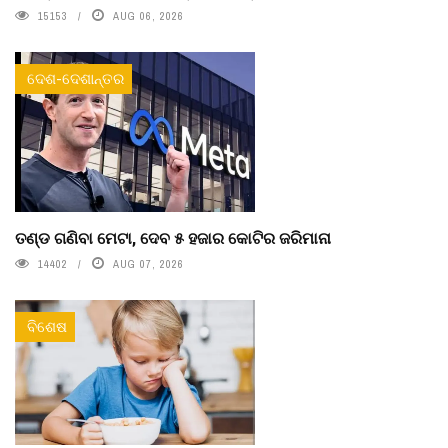
15153
AUG 06, 2026
ଦେଶ-ଦେଶାନ୍ତର
ତଣ୍ଡ ଗଣିବା ମେଟା, ଦେବ ୫ ହଜାର କୋଟିର ଜରିମାନା
14402
AUG 07, 2026
ବିଶେଷ