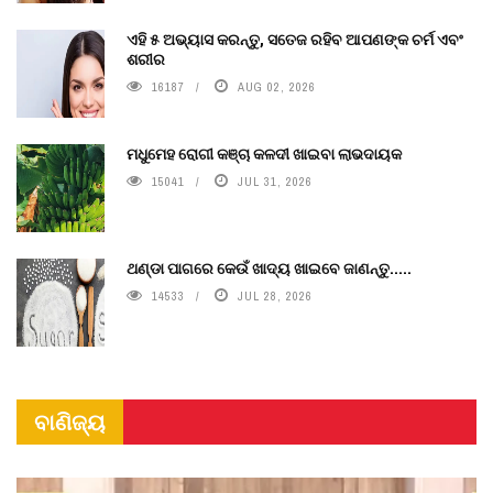
ଏହି ୫ ଅଭ୍ୟାସ କରନ୍ତୁ, ସତେଜ ରହିବ ଆପଣଙ୍କ ଚର୍ମ ଏବଂ
ଶରୀର
16187
AUG 02, 2026
ମଧୁମେହ ରୋଗୀ କଞ୍ଚା କଳଦୀ ଖାଇବା ଲାଭଦାୟକ
15041
JUL 31, 2026
ଥଣ୍ଡା ପାଗରେ କେଉଁ ଖାଦ୍ୟ ଖାଇବେ ଜାଣନ୍ତୁ.....
14533
JUL 28, 2026
ବାଣିଜ୍ୟ