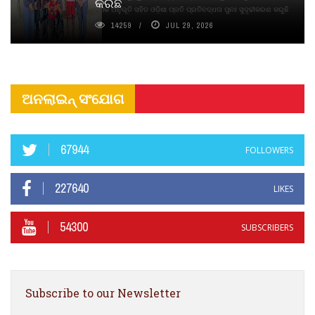
କରିଛି
ଦୀର୍ଘସ୍ଥାୟିତା ଏବଂ ଆଧ୍ୟାତ୍ମିକ ଅନୁଭୂତି ସହିତ ଓଡ଼ିଶା ପ୍ରତି ପ୍ରତିବଦ୍ଧତା ପୁନଃ ସୁଦୃଢୀକରଣ କରୁଛି
14259
JUL 29, 2026
ଅନଲାଇନ୍ ସଂଯୋଗ
67944
FOLLOWERS
227640
LIKES
54300
SUBSCRIBERS
Subscribe to our Newsletter