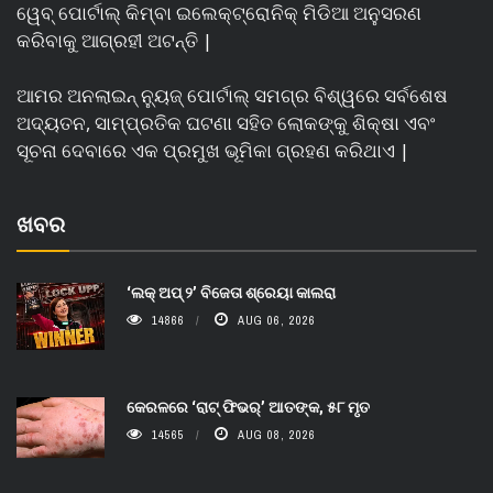
ୱେବ୍ ପୋର୍ଟାଲ୍ କିମ୍ବା ଇଲେକ୍ଟ୍ରୋନିକ୍ ମିଡିଆ ଅନୁସରଣ
କରିବାକୁ ଆଗ୍ରହୀ ଅଟନ୍ତି |
ଆମର ଅନଲାଇନ୍ ନ୍ୟୁଜ୍ ପୋର୍ଟାଲ୍ ସମଗ୍ର ବିଶ୍ୱରେ ସର୍ବଶେଷ
ଅଦ୍ୟତନ, ସାମ୍ପ୍ରତିକ ଘଟଣା ସହିତ ଲୋକଙ୍କୁ ଶିକ୍ଷା ଏବଂ
ସୂଚନା ଦେବାରେ ଏକ ପ୍ରମୁଖ ଭୂମିକା ଗ୍ରହଣ କରିଥାଏ |
ଖବର
‘ଲକ୍ ଅପ୍ ୨’ ବିଜେତା ଶ୍ରେୟା କାଲରା
14866
AUG 06, 2026
କେରଳରେ ‘ରାଟ୍ ଫିଭର୍’ ଆତଙ୍କ, ୫୮ ମୃତ
14565
AUG 08, 2026