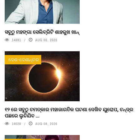
ସବୁଠୁ ମହଙ୍ଗା ସେଲିବ୍ରିଟି ଶାହରୁଖ ଖାନ୍
14991
AUG 06, 2026
ଦେଶ-ଦେଶାନ୍ତର
୧୨ ରେ ସବୁଠୁ ଚମତ୍କାର ମହାଜାଗତିକ ଘଟଣା ଦେଖିବ ୟୁରୋପ, ଚନ୍ଦ୍ର
ପଛରେ ଲୁଚିଯିବ ...
14528
AUG 08, 2026