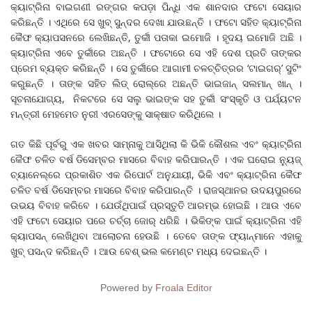
କ୍ୟାଟ୍ରିନା ବାଇଗଣୀ ରଙ୍ଗର କପଡ଼ା ପିନ୍ଧି ଏକ ଶାନଦାର ଫଟୋ ସେୟାର
କରିଛନ୍ତି । ଏଥିରେ ସେ ଖୁବ୍ ସୁନ୍ଦର ଦେଖା ଯାଉଛନ୍ତି । ଫଟୋ ସହିତ କ୍ୟାଟ୍ରିନା
କୈଫ କ୍ୟାପସନରେ ଲେଖିଛନ୍ତି, ତୁର୍କୀ ପତାକା ଇମୋଜି । ହୃଦୟ ଇମୋଜି ଅଛି ।
କ୍ୟାଟ୍ରିନା ଏବେ ତୁର୍କୀରେ ଅଛନ୍ତି । ଫଟୋରେ ସେ ଏହି ଦେଶ ପ୍ରତି ତାଙ୍କର
ପ୍ରେମ ବ୍ୟକ୍ତ କରିଛନ୍ତି । ସେ ତୁର୍କୀରେ ଆଗାମୀ ଚଳଚ୍ଚିତ୍ରର ‘ଟାଇଗର୍‌’ ସୁଟିଂ
କରୁଛନ୍ତି । ତାଙ୍କ ସହିତ ଲିଡ୍ ରୋଲ୍‌ରେ ଅଛନ୍ତି ଭାଇଜାନ୍ ସଲମାନ୍ ଖାନ୍ ।
ସୂଚନାଯୋଗ୍ୟ, ନିକଟରେ ସେ ସଲୁ ଭାଇଙ୍କ ସହ ତୁର୍କୀ ସଂସ୍କୃତି ଓ ପର୍ଯ୍ୟଟନ
ମନ୍ତ୍ରୀ ମେହମେତ ନୁରୀ ଏରସେଙ୍କୁ ସାକ୍ଷାତ କରିଥିଲେ ।
ଗତ କିଛି ପୂର୍ବରୁ ଏକ ଖବର ସାମ୍ନାକୁ ଆସିଥିଲା କି ଭିକି କୌଶଲ ଏବଂ କ୍ୟାଟ୍ରିନା
କୈଫ ଚଳିତ ବର୍ଷ ଡିସେମ୍ବର ମାସରେ ବିବାହ କରିପାରନ୍ତି । ଏକ ଘରୋଇ ନ୍ୟୁଜ୍
ଚ୍ୟାନେଲ୍‌ରେ ପ୍ରକାଶିତ ଏକ ରିପୋର୍ଟ ଅନୁଯାୟୀ, ଭିକି ଏବଂ କ୍ୟାଟ୍ରିନା କୈଫ
ଚଳିତ ବର୍ଷ ଡିସେମ୍ବର ମାସରେ ବିବାହ କରିପାରନ୍ତି । ରାଜସ୍ଥାନର ଉଦୟପୁରରେ
ଉଭୟ ବିବାହ କରିବେ । ଯେଉଁଥିପାଇଁ ପ୍ରସ୍ତୁତି ଆରମ୍ଭ ହୋଇଛି । ଆଉ ଏବେ
ଏହି ଫଟୋ ସେୟାର ପରେ ଚର୍ଚ୍ଚା ଜୋର୍ ଧରିଛି । ଭିକିଙ୍କ ପାଇଁ କ୍ୟାଟ୍ରିନା ଏହି
କ୍ୟାପସନ୍ ଲେଖିଥିବା ଆଲୋଚନା ହେଉଛି । ତେବେ ତାଙ୍କ ଫ୍ୟାନ୍‌ମାନେ ଏହାକୁ
ଖୁବ୍ ପସନ୍ଦ କରିଛନ୍ତି । ଆଉ ବେଶ୍ ଭଲ କମେଣ୍ଟ ମଧ୍ୟ ଦେଇଛନ୍ତି ।
Powered by
Froala Editor