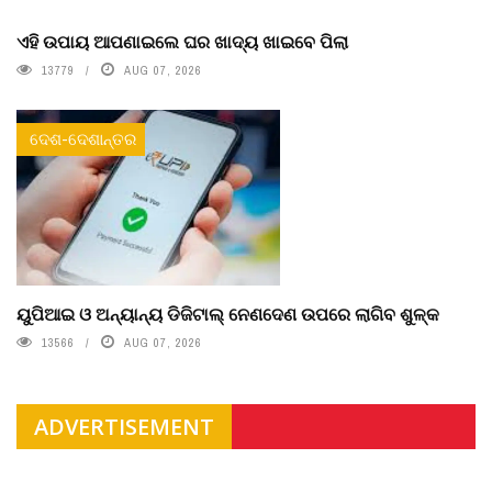
ଏହି ଉପାୟ ଆପଣାଇଲେ ଘର ଖାଦ୍ୟ ଖାଇବେ ପିଲା
13779
AUG 07, 2026
ଦେଶ-ଦେଶାନ୍ତର
ୟୁପିଆଇ ଓ ଅନ୍ୟାନ୍ୟ ଡିଜିଟାଲ୍ ନେଣଦେଣ ଉପରେ ଲାଗିବ ଶୁଳ୍କ
13566
AUG 07, 2026
ADVERTISEMENT