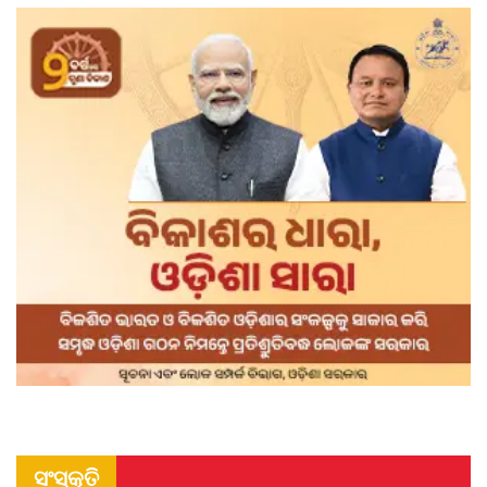
ସଂସ୍କୃତି