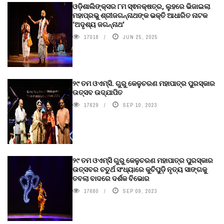
ଓଡ଼ିଶାଲିଙ୍କ୍ସର ୮ମ ସ୍ଵନକ୍ଷତ୍ର, ଲୁହରେ ଭିଜାଇଲା
ମହାପ୍ରଭୁ ଶ୍ରୀଜଗନ୍ନାଥଙ୍କ ଭକ୍ତି ଆଧାରିତ ନାଟକ
‘ଅଦୃଶ୍ୟ ଜଗନ୍ନାଥ‘
17018
JUN 25, 2025
୨୯ ତମ ଓଏମ୍‌ସି. ଗୁରୁ କେଳୁଚରଣ ମହାପାତ୍ର ପୁରସ୍କାର
ଉତ୍ସବ ଉଦ୍‍ଯାପିତ
17629
SEP 10, 2023
୨୯ ତମ ଓଏମ୍‌ସି ଗୁରୁ କେଳୁଚରଣ ମହାପାତ୍ର ପୁରସ୍କାର
ଉତ୍ସବର ଚତୁର୍ଥ ସଂଧ୍ୟାରେ କୁଚିପୁଡ଼ି ନୃତ୍ୟ ସାଙ୍ଗକୁ
ତବଲା ବାଦରେ ଦର୍ଶକ ବିଭୋର
17680
SEP 09, 2023