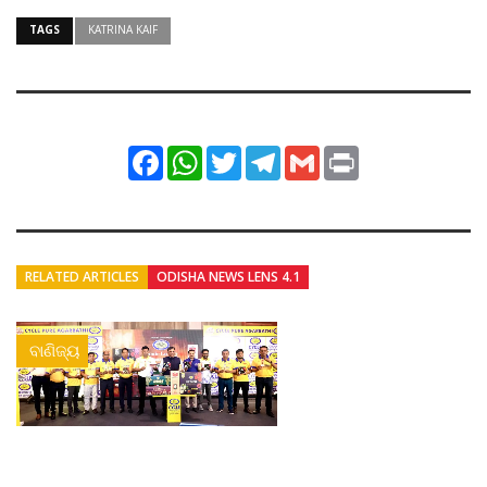
TAGS
KATRINA KAIF
Facebook
WhatsApp
Twitter
Telegram
Gmail
Print
RELATED ARTICLES
ODISHA NEWS LENS 4.1
ବାଣିଜ୍ୟ