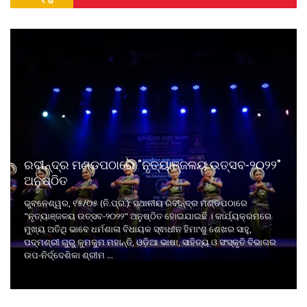
ରବୀନ୍ଦ୍ର ମଣ୍ଡପଠାରେ "ନୃତ୍ୟାଞ୍ଜଳୟ ଉତ୍ସବ-୨୦୨୨"
ଅନୁଷ୍ଠିତ
ଭୁବନେଶ୍ୱର, ୧୫/୦୫ (ନି.ପ୍ର.): ସ୍ଥାନୀୟ ରବୀନ୍ଦ୍ର ମଣ୍ଡପଠାରେ
"ନୃତ୍ୟାଞ୍ଜଳୟ ଉତ୍ସବ-୨୦୨୨" ଅନୁଷ୍ଠିତ ହୋଇଯାଇଛି । କାର୍ଯ୍ୟକ୍ରମରେ
ମୁଖ୍ୟ ଅତିଥି ଭାବେ ଧର୍ମଶାଳା ବିଧାୟକ ସ୍ଵାଧୀନ ହିମାଂଶୁ ଶେଖର ସାହୁ,
ପଦ୍ମଶ୍ରୀ ଗୁରୁ କୁମକୁମ ମହାନ୍ତି, ଓଡ଼ିଆ ଭାଷା, ସାହିତ୍ୟ ଓ ସଂସ୍କୃତି ବିଭାଗର
ଉପ-ନିର୍ଦ୍ଦେଶିକା ଶ୍ରୀମ ...