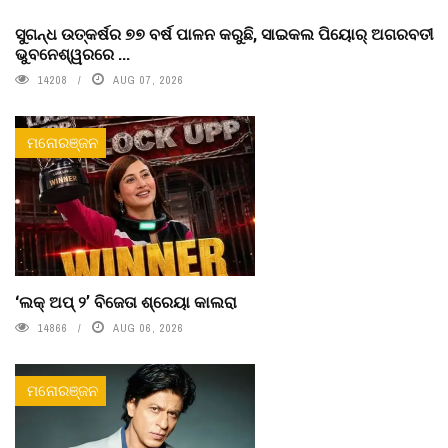
ସୁଗନ୍ଧ ଉତ୍କର୍ଷର ୭୭ ବର୍ଷ ପାଳନ କରୁଛି, ସାଇକଲ ପିୟୋର୍‌ ଅଗରବତୀ
ଭୁବନେଶ୍ୱରରେ ...
14208
AUG 07, 2026
ମନୋରଞ୍ଜନ
‘ଲକ୍ ଅପ୍ ୨’ ବିଜେତା ଶ୍ରେୟା କାଲରା
14866
AUG 06, 2026
ମନୋରଞ୍ଜନ