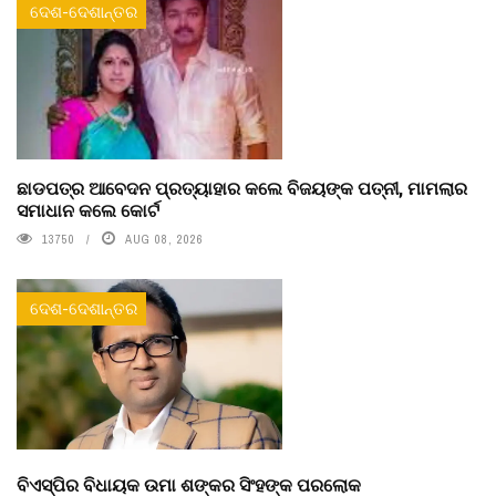
ଦେଶ-ଦେଶାନ୍ତର
ଛାଡପତ୍ର ଆବେଦନ ପ୍ରତ୍ୟାହାର କଲେ ବିଜୟଙ୍କ ପତ୍ନୀ, ମାମଲାର
ସମାଧାନ କଲେ କୋର୍ଟ
13750
AUG 08, 2026
ଦେଶ-ଦେଶାନ୍ତର
ବିଏସ୍‌ପିର ବିଧାୟକ ଉମା ଶଙ୍କର ସିଂହଙ୍କ ପରଲୋକ