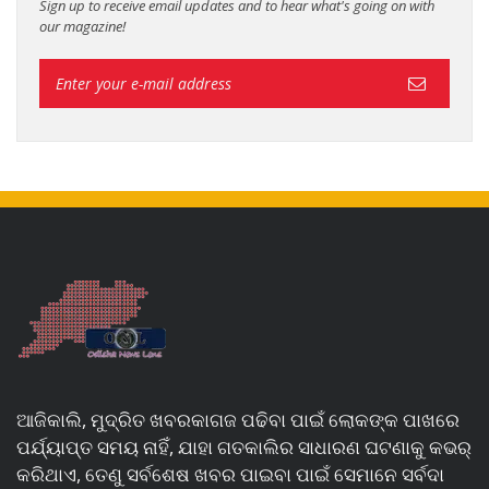
Sign up to receive email updates and to hear what's going on with
our magazine!
ଆଜିକାଲି, ମୁଦ୍ରିତ ଖବରକାଗଜ ପଢିବା ପାଇଁ ଲୋକଙ୍କ ପାଖରେ
ପର୍ଯ୍ୟାପ୍ତ ସମୟ ନାହିଁ, ଯାହା ଗତକାଲିର ସାଧାରଣ ଘଟଣାକୁ କଭର୍
କରିଥାଏ, ତେଣୁ ସର୍ବଶେଷ ଖବର ପାଇବା ପାଇଁ ସେମାନେ ସର୍ବଦା