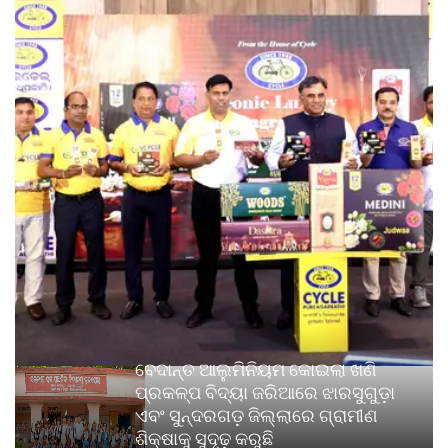
ବେଦାନ୍ତ ଆଲୁମିନିୟମ କୋଇଲା ଖଣି
ପ୍ରକଳ୍ପ ବିଦ୍ୟା ଜରିଆରେ ଝାରସୁଗୁଡ଼ା
ଏବଂ ସୁନ୍ଦରଗଡ଼ ଜିଲ୍ଲାରେ ଗ୍ରାମୀଣ
ଶିକ୍ଷାକୁ ସୁଦୃଢ଼ କରୁଛି