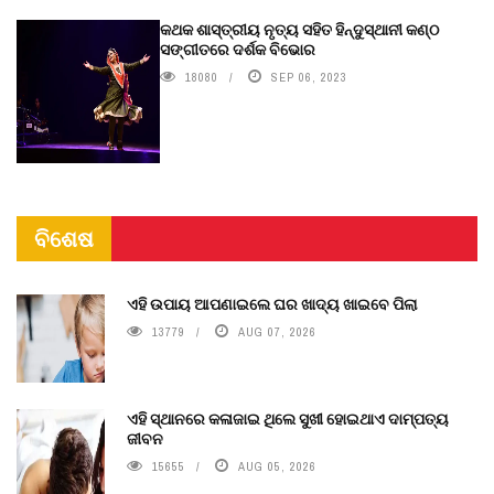
କଥକ ଶାସ୍ତ୍ରୀୟ ନୃତ୍ୟ ସହିତ ହିନ୍ଦୁସ୍ଥାନୀ କଣ୍ଠ
ସଙ୍ଗୀତରେ ଦର୍ଶକ ବିଭୋର
18080
SEP 06, 2023
ବିଶେଷ
ଏହି ଉପାୟ ଆପଣାଇଲେ ଘର ଖାଦ୍ୟ ଖାଇବେ ପିଲା
13779
AUG 07, 2026
ଏହି ସ୍ଥାନରେ କଳାଜାଇ ଥିଲେ ସୁଖୀ ହୋଇଥାଏ ଦାମ୍ପତ୍ୟ
ଜୀବନ
15655
AUG 05, 2026