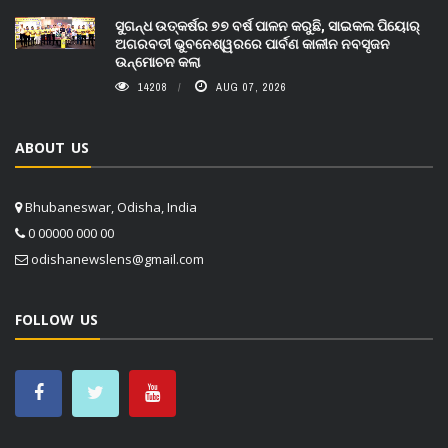
ସୁଗନ୍ଧ ଉତ୍କର୍ଷର ୭୭ ବର୍ଷ ପାଳନ କରୁଛି, ସାଇକଲ ପିୟୋର୍‌
ଅଗରବତୀ ଭୁବନେଶ୍ୱରରେ ପାର୍ବଣ କାଳୀନ ନବସୃଜନ
ଉନ୍ମୋଚନ କଲା
14208
AUG 07, 2026
ABOUT US
Bhubaneswar, Odisha, India
0 00000 000 00
odishanewslens@gmail.com
FOLLOW US