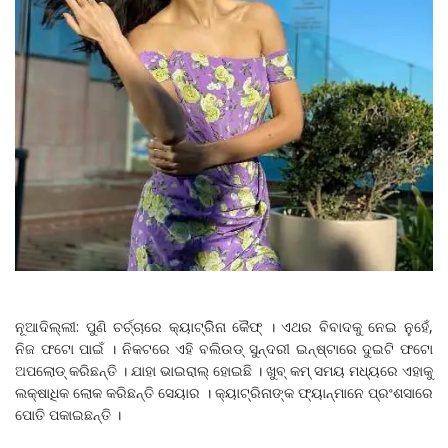
ନୂଆଦିଲ୍ଲୀ: ପୁଣି ଚର୍ଚ୍ଚାରେ କ୍ୟାଟ୍ରିିନା କୈଫ୍ । ଏଥର ବିବାଦକୁ ନେଇ ନୁହେଁ,
ନିଜ ଫଟୋ ପାଇଁ । ନିକଟରେ ଏହି ବଲିଉଡ୍ ସୁନ୍ଦରୀ ଇନ୍‌ଷ୍ଟାରେ ଦୁଇଟି ଫଟୋ
ଅପଲୋଡ୍ କରିଛନ୍ତି । ଯାହା ଭାଇରାଲ୍ ହୋଇଛି । ଖୁବ୍ କମ୍ ସମୟ ମଧ୍ୟରେ ଏହାକୁ
ଲକ୍ଷାଧିକ ଲୋକ କରିଛନ୍ତି ସେୟାର । କ୍ୟାଟ୍ରିନାଙ୍କ ଫ୍ୟାନ୍‌ମାନେ ପ୍ରଂଶସାରେ
ପୋତି ପକାଇଛନ୍ତି ।