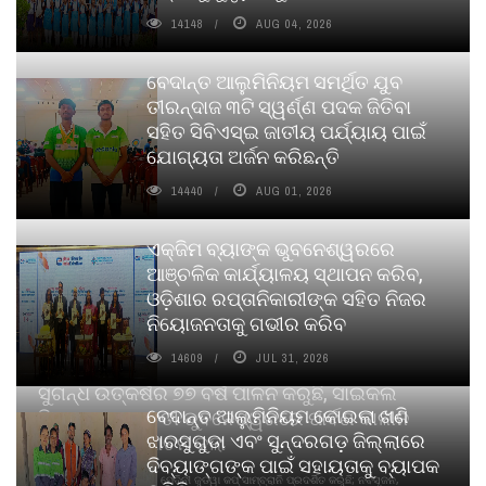
14148
AUG 04, 2026
ବେଦାନ୍ତ ଆଲୁମିନିୟମ ସମର୍ଥିତ ଯୁବ
ତୀରନ୍ଦାଜ ୩ଟି ସ୍ୱର୍ଣ୍ଣ ପଦକ ଜିତିବା
ସହିତ ସିବିଏସ୍ଇ ଜାତୀୟ ପର୍ଯ୍ୟାୟ ପାଇଁ
ଯୋଗ୍ୟତା ଅର୍ଜନ କରିଛନ୍ତି
14440
AUG 01, 2026
ଏକ୍ଜିମ ବ୍ୟାଙ୍କ ଭୁବନେଶ୍ୱରରେ
ଆଞ୍ଚଳିକ କାର୍ଯ୍ୟାଳୟ ସ୍ଥାପନ କରିବ,
ଓଡ଼ିଶାର ରପ୍ତାନିକାରୀଙ୍କ ସହିତ ନିଜର
ନିୟୋଜନତାକୁ ଗଭୀର କରିବ
14609
JUL 31, 2026
ସୁଗନ୍ଧ ଉତ୍କର୍ଷର ୭୭ ବର୍ଷ ପାଳନ କରୁଛି, ସାଇକଲ
ବେଦାନ୍ତ ଆଲୁମିନିୟମ କୋଇଲା ଖଣି
ପିୟୋର୍‌ ଅଗରବତୀ ଭୁବନେଶ୍ୱରରେ ପାର୍ବଣ କାଳୀନ
ଝାରସୁଗୁଡା ଏବଂ ସୁନ୍ଦରଗଡ଼ ଜିଲ୍ଲାରେ
ନବସୃଜନ ଉନ୍ମୋଚନ କଲା
ଦିବ୍ୟାଙ୍ଗଙ୍କ ପାଇଁ ସହାୟତାକୁ ବ୍ୟାପକ
ବାଉଁଶ ବିହୀନ କଠିନ ଧୂପ ଏବଂ ମେଦିନୀ ଜୁଡୱା କପ୍‌ ସାମ୍ବ୍ରାନି ପ୍ରଦର୍ଶିତ କରୁଛି; ନବସୃଜନ,