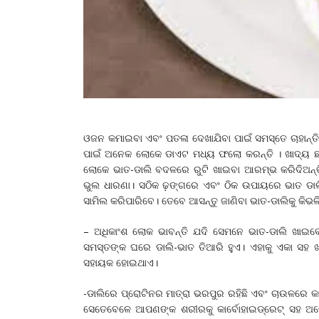
ଓଜନ କମାଇବା ଏବଂ ପତଳା ଦେଖାଯିବା ପାଇଁ ସମସ୍ତେ ଚାହାନ୍ତ
ପାଇଁ ଅନେକ ଲୋକେ ଡାଏଟ ମଧ୍ୟ ଫଲୋ କରନ୍ତି । ଖାଦ୍ୟ ଛାଡି
ଲୋକେ ଭାତ-ଡାଲି ବଦଳରେ ରୁଟି ଖାଇବା ଆରମ୍ଭ କରିଦିଅନ୍ତି
ଭୁଲ ଧାରଣା। ସଠିକ ଢ଼ଙ୍ଗରେ ଏବଂ ଠିକ ଉପାୟରେ ଭାତ ଡାଲ
ସାମିଲ କରିପାରିବେ। ତେବେ ଆସନ୍ତୁ ଜାଣିବା ଭାତ-ଡାଲିକୁ କି
– ଅଧିକାଂଶ ଲୋକ ଭାବନ୍ତି ଯଦି ସେମନେ ଭାତ-ଡାଲି ଖାଇ
ସମସ୍ତଙ୍କ ଘରେ ଡାଲି-ଭାତ ତିଆରି ହୁଏ। ଏହାକୁ ଏକା ସହ 
ସହାୟକ ହୋଇଥାଏ।
-ଡାଲିରେ ପ୍ରୋଟିନର ମାତ୍ରା ଭରପୁର ରହିଛି ଏବଂ ଚାଉଳରେ କ
ସେତେବେଳେ ଆପଣଙ୍କ ଶରୀରକୁ କାର୍ବୋହାଇଡ୍ରେଟ୍‌ ସହ ଅ