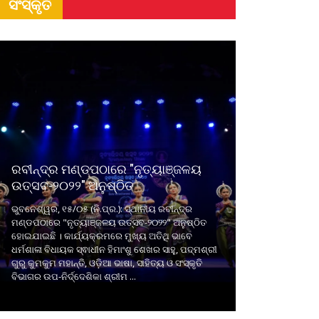
ସଂସ୍କୃତି
ରବୀନ୍ଦ୍ର ମଣ୍ଡପଠାରେ "ନୃତ୍ୟାଞ୍ଜଳୟ
ଉତ୍ସବ-୨୦୨୨" ଅନୁଷ୍ଠିତ
ଭୁବନେଶ୍ୱର, ୧୫/୦୫ (ନି.ପ୍ର.): ସ୍ଥାନୀୟ ରବୀନ୍ଦ୍ର
ମଣ୍ଡପଠାରେ "ନୃତ୍ୟାଞ୍ଜଳୟ ଉତ୍ସବ-୨୦୨୨" ଅନୁଷ୍ଠିତ
ହୋଇଯାଇଛି । କାର୍ଯ୍ୟକ୍ରମରେ ମୁଖ୍ୟ ଅତିଥି ଭାବେ
ଧର୍ମଶାଳା ବିଧାୟକ ସ୍ଵାଧୀନ ହିମାଂଶୁ ଶେଖର ସାହୁ, ପଦ୍ମଶ୍ରୀ
ଗୁରୁ କୁମକୁମ ମହାନ୍ତି, ଓଡ଼ିଆ ଭାଷା, ସାହିତ୍ୟ ଓ ସଂସ୍କୃତି
ବିଭାଗର ଉପ-ନିର୍ଦ୍ଦେଶିକା ଶ୍ରୀମ ...