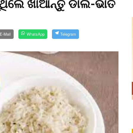
ଁଥିଲେ ଖାଆନ୍ତୁ ଡାଲି-ଭାତ
E-Mail
WhatsApp
Telegram