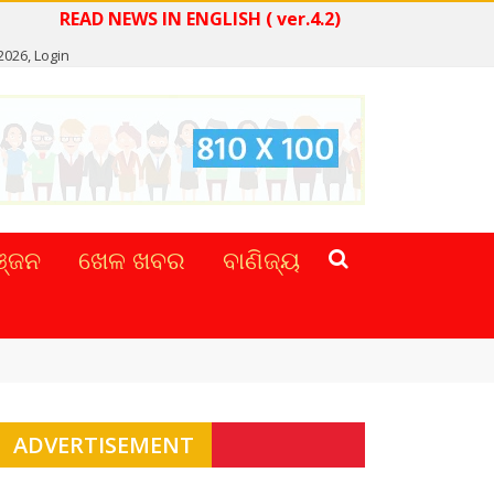
READ NEWS IN ENGLISH ( ver.4.2)
2026,
Login
୍ଜନ
ଖେଳ ଖବର
ବାଣିଜ୍ୟ
ADVERTISEMENT