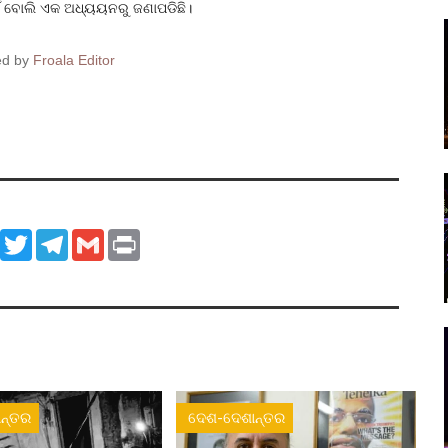
ିଁ ବୋଲି ଏକ ଅଧ୍ୟୟନରୁ ଜଣାପଡିଛି।
ed by
Froala Editor
ook
WhatsApp
Twitter
Telegram
Gmail
Print
ନ୍ତର
ଦେଶ-ଦେଶାନ୍ତର