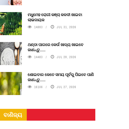
ମଧୁମେହ ରୋଗୀ କଞ୍ଚା କଳଦୀ ଖାଇବା
ଲାଭଦାୟକ
14983
JUL 31, 2026
ଥଣ୍ଡା ପାଗରେ କେଉଁ ଖାଦ୍ୟ ଖାଇବେ
ଜାଣନ୍ତୁ.....
14483
JUL 28, 2026
ଶୋଇବାର କେତେ ସମୟ ପୂର୍ବରୁ ପିଇବେ ପାଣି
ଜାଣନ୍ତୁ.....
16106
JUL 27, 2026
ବାଣିଜ୍ୟ