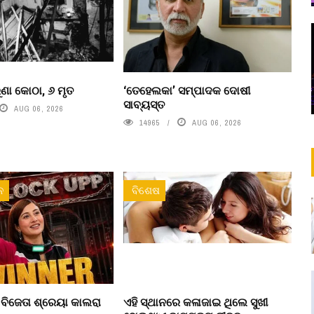
ୁରୁଣା କୋଠା, ୬ ମୃତ
‘ତେହେଲକା’ ସମ୍ପାଦକ ଦୋଷୀ
ସାବ୍ୟସ୍ତ
AUG 06, 2026
14965
AUG 06, 2026
ନ
ବିଶେଷ
’ ବିଜେତା ଶ୍ରେୟା କାଲରା
ଏହି ସ୍ଥାନରେ କଳାଜାଇ ଥିଲେ ସୁଖୀ