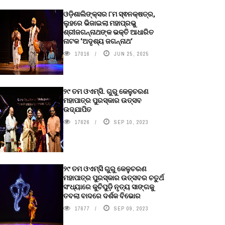
ଓଡ଼ିଶାଲିଙ୍କ୍ସର ୮ମ ସ୍ଵନକ୍ଷତ୍ର,
ଲୁହରେ ଭିଜାଇଲା ମହାପ୍ରଭୁ
ଶ୍ରୀଜଗନ୍ନାଥଙ୍କ ଭକ୍ତି ଆଧାରିତ
ନାଟକ ‘ଅଦୃଶ୍ୟ ଜଗନ୍ନାଥ‘
17016
JUN 25, 2025
୨୯ ତମ ଓଏମ୍‌ସି. ଗୁରୁ କେଳୁଚରଣ
ମହାପାତ୍ର ପୁରସ୍କାର ଉତ୍ସବ
ଉଦ୍‍ଯାପିତ
17626
SEP 10, 2023
୨୯ ତମ ଓଏମ୍‌ସି ଗୁରୁ କେଳୁଚରଣ
ମହାପାତ୍ର ପୁରସ୍କାର ଉତ୍ସବର ଚତୁର୍ଥ
ସଂଧ୍ୟାରେ କୁଚିପୁଡ଼ି ନୃତ୍ୟ ସାଙ୍ଗକୁ
ତବଲା ବାଦରେ ଦର୍ଶକ ବିଭୋର
17677
SEP 09, 2023