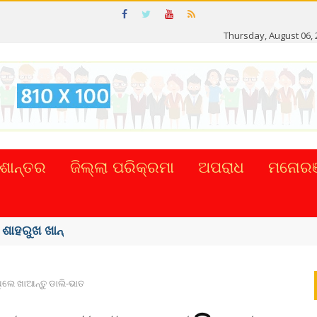
Thursday, August 06, 
ଶାନ୍ତର
ଜିଲ୍ଲା ପରିକ୍ରମା
ଅପରାଧ
ମନୋରଞ
୍କର ସିଂହଙ୍କ ...
ିଲେ ଖାଆନ୍ତୁ ଡାଲି-ଭାତ