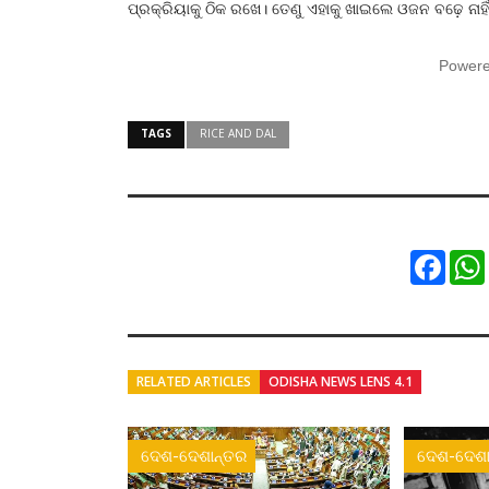
ପ୍ରକ୍ରିୟାକୁ ଠିକ ରଖେ। ତେଣୁ ଏହାକୁ ଖାଇଲେ ଓଜନ ବଢ଼େ ନାହ
Power
TAGS
RICE AND DAL
Faceb
RELATED ARTICLES
ODISHA NEWS LENS 4.1
ଦେଶ-ଦେଶାନ୍ତର
ଦେଶ-ଦେଶା