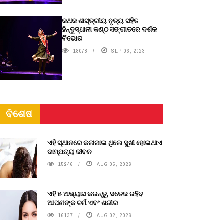
କଥକ ଶାସ୍ତ୍ରୀୟ ନୃତ୍ୟ ସହିତ
ହିନ୍ଦୁସ୍ଥାନୀ କଣ୍ଠ ସଙ୍ଗୀତରେ ଦର୍ଶକ
ବିଭୋର
18078
SEP 06, 2023
ବିଶେଷ
ଏହି ସ୍ଥାନରେ କଳାଜାଇ ଥିଲେ ସୁଖୀ ହୋଇଥାଏ
ଦାମ୍ପତ୍ୟ ଜୀବନ
15246
AUG 05, 2026
ଏହି ୫ ଅଭ୍ୟାସ କରନ୍ତୁ, ସତେଜ ରହିବ
ଆପଣଙ୍କ ଚର୍ମ ଏବଂ ଶରୀର
16137
AUG 02, 2026