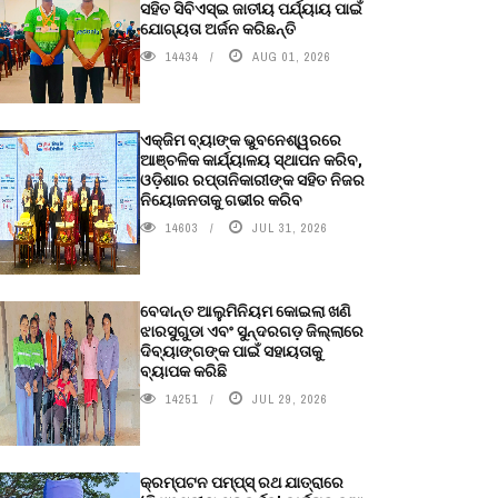
ସହିତ ସିବିଏସ୍ଇ ଜାତୀୟ ପର୍ଯ୍ୟାୟ ପାଇଁ
ଯୋଗ୍ୟତା ଅର୍ଜନ କରିଛନ୍ତି
14434
AUG 01, 2026
ଏକ୍ଜିମ ବ୍ୟାଙ୍କ ଭୁବନେଶ୍ୱରରେ
ଆଞ୍ଚଳିକ କାର୍ଯ୍ୟାଳୟ ସ୍ଥାପନ କରିବ,
ଓଡ଼ିଶାର ରପ୍ତାନିକାରୀଙ୍କ ସହିତ ନିଜର
ନିୟୋଜନତାକୁ ଗଭୀର କରିବ
14603
JUL 31, 2026
ବେଦାନ୍ତ ଆଲୁମିନିୟମ କୋଇଲା ଖଣି
ଝାରସୁଗୁଡା ଏବଂ ସୁନ୍ଦରଗଡ଼ ଜିଲ୍ଲାରେ
ଦିବ୍ୟାଙ୍ଗଙ୍କ ପାଇଁ ସହାୟତାକୁ
ବ୍ୟାପକ କରିଛି
14251
JUL 29, 2026
କ୍ରମ୍ପଟନ ପମ୍ପ୍‌ସ୍‌ ରଥ ଯାତ୍ରାରେ