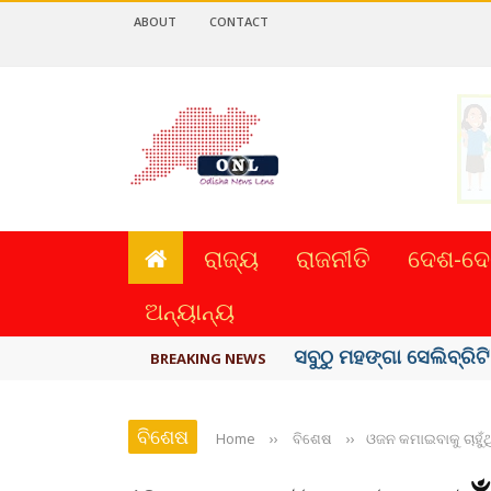
ABOUT
CONTACT
ରାଜ୍ୟ
ରାଜନୀତି
ଦେଶ-ଦେ
ଅନ୍ୟାନ୍ୟ
ବିଏସ୍‌ପିର ବିଧାୟକ ଉମା ଶଙ
BREAKING NEWS
ବିଶେଷ
Home
››
ବିଶେଷ
››
ଓଜନ କମାଇବାକୁ ଚାହୁଁଥ