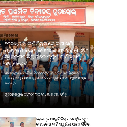
ବେଦାନ୍ତ ଆଲୁମିନିୟମ କୋଇଲା ଖଣି
ପ୍ରକଳ୍ପ ବିଦ୍ୟା ଜରିଆରେ ଝାରସୁଗୁଡ଼ା ଏବଂ
ସୁନ୍ଦରଗଡ଼ ଜିଲ୍ଲାରେ ଗ୍ରାମୀଣ ଶିକ୍ଷାକୁ
ସୁଦୃଢ଼ କରୁଛି
ପାଠପଢାକୁ ଉନ୍ନତ କରିବା, ଶିକ୍ଷକଙ୍କୁ ସମର୍ଥନ କରିବା ଏବଂ ଶିକ୍ଷାଗତ
ସମ୍ବଳକୁ ମଜବୁତ କରିବା ଦ୍ୱାରା ୨୫,୦୦୦ ଛାତ୍ରଛାତ୍ରୀ ଏହା ଦ୍ୱାରା ଉପକୃତ
ହୋଇଛନ୍ତି
ଭୁବନେଶ୍ୱର ୦୪/୦୮/୨୦୨୬ : ଭାରତର ସର୍ବବୃ ...
ବେଦାନ୍ତ ଆଲୁମିନିୟମ ସମର୍ଥିତ ଯୁବ
ତୀରନ୍ଦାଜ ୩ଟି ସ୍ୱର୍ଣ୍ଣ ପଦକ ଜିତିବା