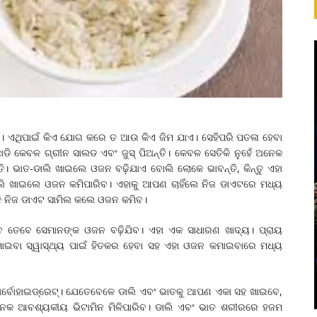
ି। ଏଥିପାଇଁ କିଏ ଯୋଗ କରେ ତ ଆଉ କିଏ ଜିମ ଯାଏ। ସେହିପରି ପତଳା ହେବା
 କେବଳ ଗ୍ରୀନ ସାଲଡ ଏବଂ ଜୁସ୍‌ ପିଅନ୍ତି। କେବଳ ସେତିକି ନୁହେଁ ଅନେକ
। ଭାତ-ଡାଲି ଖାଇଲେ ଓଜନ ବଢ଼ିଯାଏ ବୋଲି ଲୋକେ ଭାବନ୍ତି, କିନ୍ତୁ ଏହା
ି ଖାଇଲେ ଓଜନ କମିପାରିବ। ଏହାକୁ ଆପଣ ଚାହିଁଲେ ନିଜ ଡାଏଟରେ ମଧ୍ୟ
ଭଳି ନିଜ ଡାଏଟ ସାମିଲ କଲେ ଓଜନ କମିବ।
ବେ ତେବେ ସେମାନଙ୍କ ଓଜନ ବଢ଼ିଯିବ। ଏହା ଏକ ସାଧାରଣ ଖାଦ୍ୟ। ପ୍ରାୟ
ଖାଇବା ସ୍ୱାସ୍ଥ୍ୟ ପାଇଁ ହିତକର ହେବା ସହ ଏହା ଓଜନ କମାଇବାରେ ମଧ୍ୟ
ାର୍ବୋହାଇଡ୍ରେଟ୍‌। ଯେତେବେଳେ ଡାଲି ଏବଂ ଭାତକୁ ଆପଣ ଏକା ସହ ଖାଇବେ,
ନେକ ଆବଶ୍ୟକୀୟ ଭିଟାମିନ ମିଳିପାରିବ। ଡାଲି ଏବଂ ଭାତ ଶରୀରରେ ହଜମ