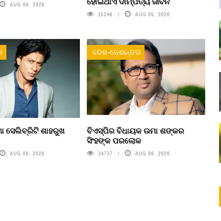
ହୋଇଥାଏ ଦାମ୍ପତ୍ୟ ଜୀବନ
AUG 06, 2026
15246
AUG 05, 2026
ନ
ଦେଶ-ଦେଶାନ୍ତର
ା ସେଲିବ୍ରିଟି ଶାହରୁଖ
ବିଏସ୍‌ପିର ବିଧାୟକ ଉମା ଶଙ୍କର
ସିଂହଙ୍କ ପରଲୋକ
AUG 06, 2026
14737
AUG 06, 2026