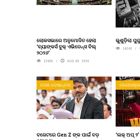
ଲୋକସଭାରେ ଅନୁମୋଦିତ ହେଲା
ଭୁଶୁଡ଼ିଲା ପ
‘ବ୍ୟାଙ୍କର୍ସ ବୁକ୍ ଏଭିଡେନ୍ସ ବିଲ୍
14240
୨୦୨୬’
13489
AUG 06, 2026
ଦେଶ-ଦେଶାନ୍ତର
ମନୋରଞ୍ଜ
ବଜେଟରେ Gen Z ଙ୍କ ପାଇଁ ବଡ଼
‘ଲକ୍ ଅପ୍ ୨