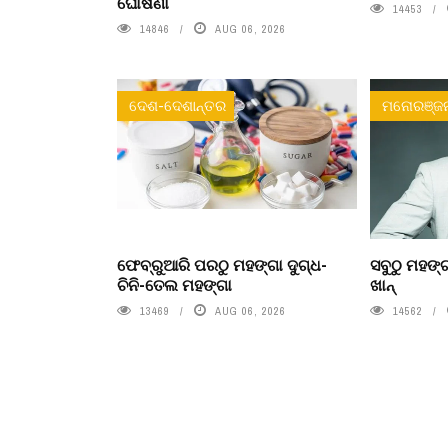
ଘୋଷଣା
14453
14846
AUG 06, 2026
ଦେଶ-ଦେଶାନ୍ତର
ମନୋରଞ୍ଜ
ଫେବ୍ରୁଆରି ପରଠୁ ମହଙ୍ଗା ଦୁଗ୍ଧ-
ସବୁଠୁ ମହଙ୍ଗ
ଚିନି-ତେଲ ମହଙ୍ଗା
ଖାନ୍
13469
AUG 06, 2026
14562