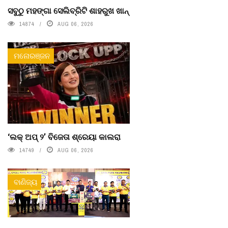
ସବୁଠୁ ମହଙ୍ଗା ସେଲିବ୍ରିଟି ଶାହରୁଖ ଖାନ୍
14874
AUG 06, 2026
ମନୋରଞ୍ଜନ
‘ଲକ୍ ଅପ୍ ୨’ ବିଜେତା ଶ୍ରେୟା କାଲରା
14749
AUG 06, 2026
ବାଣିଜ୍ୟ