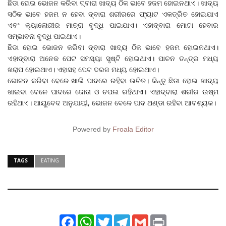
ଛିଡା ହୋଇ ଭୋଜନ କରିବା ଦ୍ବାରା ଖାଦ୍ୟ ଠିକ ଭାବେ ହଜମ ହୋଇନଥାଏ। ଖାଦ୍ୟ
ସଠିକ ଭାବେ ହଜମ ନ ହେବା ଦ୍ବାରା ଶରୀରରେ ଫ୍ୟାଟ ଏକତ୍ରିତ ହୋଇଯାଏ
ଏବଂ କ୍ୟାଲୋରୀର ମାତ୍ରା ବୃଦ୍ଧି ପାଇଯାଏ। ଏହାଦ୍ବାରା ମୋଟା ହେବାର
ସମ୍ଭାବନା ବୃଦ୍ଧି ପାଇଥାଏ।
ଛିଡା ହୋଇ ଭୋଜନ କରିବା ଦ୍ବାରା ଖାଦ୍ୟ ଠିକ ଭାବେ ହଜମ ହୋଇନଥାଏ।
ଏହାଦ୍ବାରା ଅନେକ ପେଟ ସମସ୍ୟା ସୃଷ୍ଟି ହୋଇଥାଏ। ପାଚନ ତନ୍ତ୍ର ମଧ୍ୟ
ଖରାପ ହୋଇଥାଏ। ଏହାସହ ପେଟ ଦରଜ ମଧ୍ୟ ହୋଇଥାଏ।
ଭୋଜନ କରିବା ବେଳେ ଖାଲି ପାଦରେ ରହିବା ଉଚିତ। କିନ୍ତୁ ଛିଡା ହୋଇ ଖାଦ୍ୟ
ଖାଇବା ବେଳେ ପାଦରେ ଜୋତା ଓ ଚପଲ ରହିଥାଏ। ଏହାଦ୍ବାରା ଶରୀର ଉଷ୍ମ
ରହିଥାଏ। ଆୟୁବେଦ ଅନୁଯାୟୀ, ଭୋଜନ ବେଳେ ପାଦ ଥଣ୍ଡା ରହିବା ଆବଶ୍ୟକ।
Powered by
Froala Editor
TAGS
EATING
Facebook
WhatsApp
Twitter
Telegram
Gmail
Print