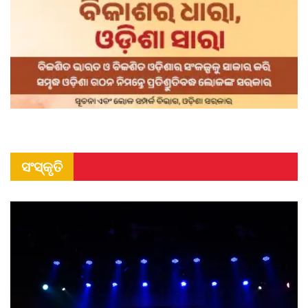
ସଂସ୍କୃତି