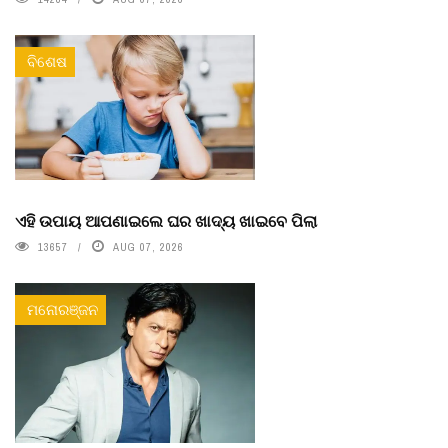
ବିଶେଷ
ଏହି ଉପାୟ ଆପଣାଇଲେ ଘର ଖାଦ୍ୟ ଖାଇବେ ପିଲା
13657
AUG 07, 2026
ମନୋରଞ୍ଜନ