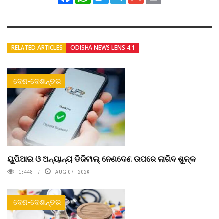
RELATED ARTICLES
ODISHA NEWS LENS 4.1
ଦେଶ-ଦେଶାନ୍ତର
ୟୁପିଆଇ ଓ ଅନ୍ୟାନ୍ୟ ଡିଜିଟାଲ୍ ନେଣଦେଣ ଉପରେ ଲାଗିବ ଶୁଳ୍କ
13448
AUG 07, 2026
ଦେଶ-ଦେଶାନ୍ତର