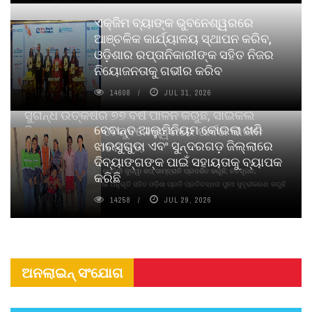
ଏକ୍ଜିମ ବ୍ୟାଙ୍କ ଭୁବନେଶ୍ୱରରେ
ଆଞ୍ଚଳିକ କାର୍ଯ୍ୟାଳୟ ସ୍ଥାପନ କରିବ,
ଓଡ଼ିଶାର ରପ୍ତାନିକାରୀଙ୍କ ସହିତ ନିଜର
ନିୟୋଜନତାକୁ ଗଭୀର କରିବ
14608
JUL 31, 2026
ସୁଗନ୍ଧ ଉତ୍କର୍ଷର ୭୭ ବର୍ଷ ପାଳନ କରୁଛି, ସାଇକଲ
ବେଦାନ୍ତ ଆଲୁମିନିୟମ କୋଇଲା ଖଣି
ପିୟୋର୍‌ ଅଗରବତୀ ଭୁବନେଶ୍ୱରରେ ପାର୍ବଣ କାଳୀନ
ଝାରସୁଗୁଡା ଏବଂ ସୁନ୍ଦରଗଡ଼ ଜିଲ୍ଲାରେ
ନବସୃଜନ ଉନ୍ମୋଚନ କଲା
ଦିବ୍ୟାଙ୍ଗଙ୍କ ପାଇଁ ସହାୟତାକୁ ବ୍ୟାପକ
ବାଉଁଶ ବିହୀନ କଠିନ ଧୂପ ଏବଂ ମେଦିନୀ ଜୁଡୱା କପ୍‌ ସାମ୍ବ୍ରାନି ପ୍ରଦର୍ଶିତ କରୁଛି; ନବସୃଜନ,
କରିଛି
ଦୀର୍ଘସ୍ଥାୟିତା ଏବଂ ଆଧ୍ୟାତ୍ମିକ ଅନୁଭୂତି ସହିତ ଓଡ଼ିଶା ପ୍ରତି ପ୍ରତିବଦ୍ଧତା ପୁନଃ ସୁଦୃଢୀକରଣ କରୁଛି
14258
JUL 29, 2026
ଅନଲାଇନ୍ ସଂଯୋଗ