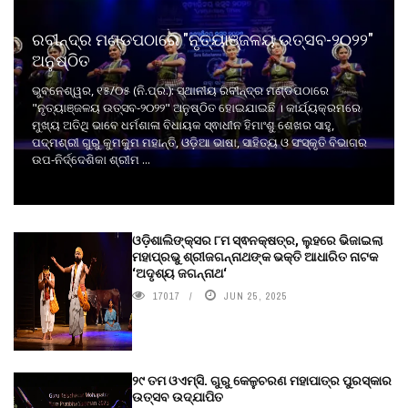
ରବୀନ୍ଦ୍ର ମଣ୍ଡପଠାରେ "ନୃତ୍ୟାଞ୍ଜଳୟ ଉତ୍ସବ-୨୦୨୨"
ଅନୁଷ୍ଠିତ
ଭୁବନେଶ୍ୱର, ୧୫/୦୫ (ନି.ପ୍ର.): ସ୍ଥାନୀୟ ରବୀନ୍ଦ୍ର ମଣ୍ଡପଠାରେ
"ନୃତ୍ୟାଞ୍ଜଳୟ ଉତ୍ସବ-୨୦୨୨" ଅନୁଷ୍ଠିତ ହୋଇଯାଇଛି । କାର୍ଯ୍ୟକ୍ରମରେ
ମୁଖ୍ୟ ଅତିଥି ଭାବେ ଧର୍ମଶାଳା ବିଧାୟକ ସ୍ଵାଧୀନ ହିମାଂଶୁ ଶେଖର ସାହୁ,
ପଦ୍ମଶ୍ରୀ ଗୁରୁ କୁମକୁମ ମହାନ୍ତି, ଓଡ଼ିଆ ଭାଷା, ସାହିତ୍ୟ ଓ ସଂସ୍କୃତି ବିଭାଗର
ଉପ-ନିର୍ଦ୍ଦେଶିକା ଶ୍ରୀମ ...
ଓଡ଼ିଶାଲିଙ୍କ୍ସର ୮ମ ସ୍ଵନକ୍ଷତ୍ର, ଲୁହରେ ଭିଜାଇଲା
ମହାପ୍ରଭୁ ଶ୍ରୀଜଗନ୍ନାଥଙ୍କ ଭକ୍ତି ଆଧାରିତ ନାଟକ
‘ଅଦୃଶ୍ୟ ଜଗନ୍ନାଥ‘
17017
JUN 25, 2025
୨୯ ତମ ଓଏମ୍‌ସି. ଗୁରୁ କେଳୁଚରଣ ମହାପାତ୍ର ପୁରସ୍କାର
ଉତ୍ସବ ଉଦ୍‍ଯାପିତ