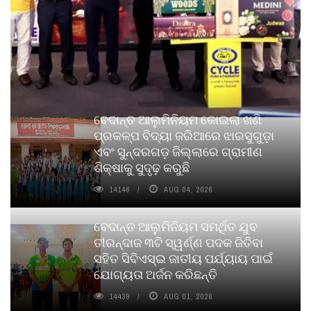
ବେଦାନ୍ତ ଆଲୁମିନିୟମ କୋଇଲା ଖଣି
ପ୍ରକଳ୍ପ ବିଦ୍ୟା ଜରିଆରେ ଝାରସୁଗୁଡ଼ା
ଏବଂ ସୁନ୍ଦରଗଡ଼ ଜିଲ୍ଲାରେ ଗ୍ରାମୀଣ
ଶିକ୍ଷାକୁ ସୁଦୃଢ଼ କରୁଛି
14146
AUG 04, 2026
ବେଦାନ୍ତ ଆଲୁମିନିୟମ ସମର୍ଥିତ ଯୁବ
ତୀରନ୍ଦାଜ ୩ଟି ସ୍ୱର୍ଣ୍ଣ ପଦକ ଜିତିବା
ସହିତ ସିବିଏସ୍ଇ ଜାତୀୟ ପର୍ଯ୍ୟାୟ ପାଇଁ
ଯୋଗ୍ୟତା ଅର୍ଜନ କରିଛନ୍ତି
14439
AUG 01, 2026