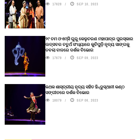
17628
SEP 10, 2023
୨୯ ତମ ଓଏମ୍‌ସି ଗୁରୁ କେଳୁଚରଣ ମହାପାତ୍ର ପୁରସ୍କାର
ଉତ୍ସବର ଚତୁର୍ଥ ସଂଧ୍ୟାରେ କୁଚିପୁଡ଼ି ନୃତ୍ୟ ସାଙ୍ଗକୁ
ତବଲା ବାଦରେ ଦର୍ଶକ ବିଭୋର
17679
SEP 09, 2023
କଥକ ଶାସ୍ତ୍ରୀୟ ନୃତ୍ୟ ସହିତ ହିନ୍ଦୁସ୍ଥାନୀ କଣ୍ଠ
ସଙ୍ଗୀତରେ ଦର୍ଶକ ବିଭୋର
18079
SEP 06, 2023