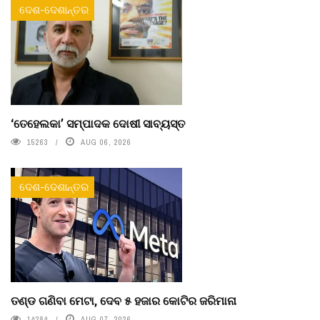
ଦେଶ-ଦେଶାନ୍ତର
‘ତେହେଲକା’ ସମ୍ପାଦକ ଦୋଷୀ ସାବ୍ୟସ୍ତ
15263
AUG 06, 2026
ଦେଶ-ଦେଶାନ୍ତର
ତଣ୍ଡ ଗଣିବା ମେଟା, ଦେବ ୫ ହଜାର କୋଟିର ଜରିମାନା
14284
AUG 07, 2026