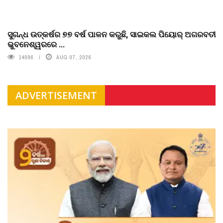
ସୁଗନ୍ଧ ଉତ୍କର୍ଷର ୭୭ ବର୍ଷ ପାଳନ କରୁଛି, ସାଇକଲ ପିୟୋର୍‌ ଅଗରବତୀ
ଭୁବନେଶ୍ୱରରେ ...
14096
AUG 07, 2026
ADVERTISEMENT