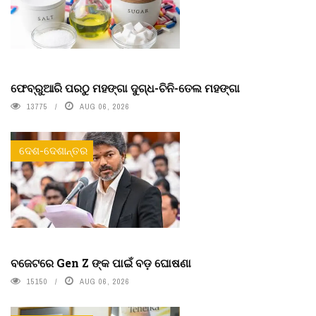
ଫେବ୍ରୁଆରି ପରଠୁ ମହଙ୍ଗା ଦୁଗ୍ଧ-ଚିନି-ତେଲ ମହଙ୍ଗା
13775
AUG 06, 2026
ଦେଶ-ଦେଶାନ୍ତର
ବଜେଟରେ Gen Z ଙ୍କ ପାଇଁ ବଡ଼ ଘୋଷଣା
15150
AUG 06, 2026