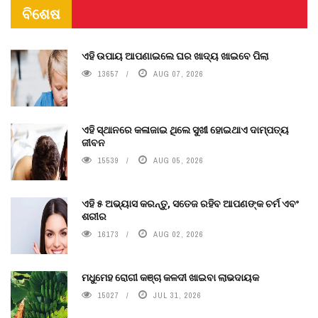
ବିଶେଷ
ଏହି ଉପାୟ ଆପଣାଇଲେ ଘର ଖାଦ୍ୟ ଖାଇବେ ପିଲା
13657
AUG 07, 2026
ଏହି ସ୍ଥାନରେ କଳାଜାଇ ଥିଲେ ସୁଖୀ ହୋଇଥାଏ ଦାମ୍ପତ୍ୟ
ଜୀବନ
15539
AUG 05, 2026
ଏହି ୫ ଅଭ୍ୟାସ କରନ୍ତୁ, ସତେଜ ରହିବ ଆପଣଙ୍କ ଚର୍ମ ଏବଂ
ଶରୀର
16173
AUG 02, 2026
ମଧୁମେହ ରୋଗୀ କଞ୍ଚା କଳଦୀ ଖାଇବା ଲାଭଦାୟକ
15027
JUL 31, 2026