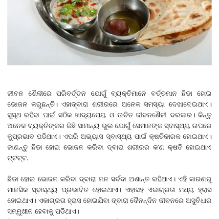
ଜୀବନ ଶୈଳୀରେ ପରିବର୍ତ୍ତନ ଯୋଗୁଁ ବ୍ୟକ୍ତିମାନେ ବର୍ତ୍ତମାନ ଛିଡା ହୋଇ
ଭୋଜନ କରୁଛନ୍ତି। ଏହାଦ୍ବାରା ଶରୀରରେ ଅନେକ ସମସ୍ୟା ଦେଖାଦେଇଥାଏ।
ସୁସ୍ଥ ରହିବା ପାଇଁ ସଠିକ ଖାଦ୍ୟପେୟ ଓ ଉଚିତ ଜୀବନଶୈଳୀ ଦରକାର। କିନ୍ତୁ
ଅନେକ ବ୍ୟକ୍ତିଙ୍କର କିଛି ସାମାନ୍ୟ ଭୁଲ ଯୋଗୁଁ ସେମାନଙ୍କ ସ୍ବାସ୍ଥ୍ୟ ଉପରେ
କୁପ୍ରଭାବ ପଡିଥାଏ। ଏପରି ଅଭ୍ୟାସ ସ୍ବାସ୍ଥ୍ୟ ପାଇଁ କ୍ଷତିକାରକ ହୋଇଥାଏ।
ଜାଣନ୍ତୁ ଛିଡା ହୋଇ ଭୋଜନ କରିବା ଦ୍ବାରା ଶରୀରର କ’ଣ କ୍ଷତି ହୋଇଥାଏ
ଟ୍ଟଟ୍ଟ.
ଛିଡା ହୋଇ ଭୋଜନ କରିବା ଦ୍ବାରା ମନ ସର୍ବଦା ଅଶାନ୍ତ ରହିଥାଏ। ଏହି କାରଣରୁ
ମାନସିକ ସ୍ବାସ୍ଥ୍ୟ ପ୍ରଭାବିତ ହୋଇଥାଏ। ଏହାସହ ଏକାଗ୍ରତା ମଧ୍ୟ ହ୍ରାସ
ହୋଇଥାଏ। ଏକାଗ୍ରତା ହ୍ରାସ ହୋଇଯିବା ଦ୍ବାରା ଦୈନନ୍ଦିନ ଜୀବନରେ ଅସୁବିଧାର
ସମ୍ମୁଖୀନ ହେବାକୁ ପଡିଥାଏ।