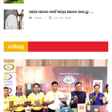
ଥଣ୍ଡା ପାଗରେ କେଉଁ ଖାଦ୍ୟ ଖାଇବେ ଜାଣନ୍ତୁ.....
14519
JUL 28, 2026
ବାଣିଜ୍ୟ