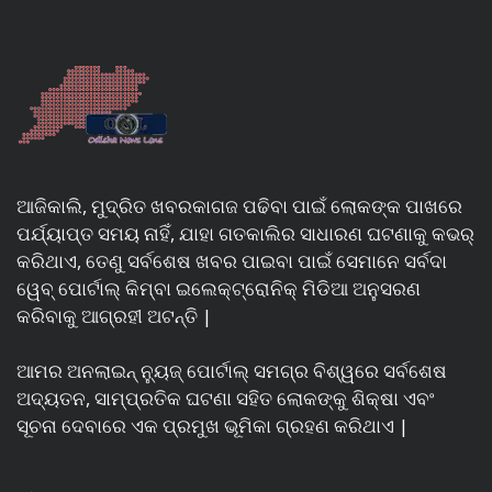
ଆଜିକାଲି, ମୁଦ୍ରିତ ଖବରକାଗଜ ପଢିବା ପାଇଁ ଲୋକଙ୍କ ପାଖରେ
ପର୍ଯ୍ୟାପ୍ତ ସମୟ ନାହିଁ, ଯାହା ଗତକାଲିର ସାଧାରଣ ଘଟଣାକୁ କଭର୍
କରିଥାଏ, ତେଣୁ ସର୍ବଶେଷ ଖବର ପାଇବା ପାଇଁ ସେମାନେ ସର୍ବଦା
ୱେବ୍ ପୋର୍ଟାଲ୍ କିମ୍ବା ଇଲେକ୍ଟ୍ରୋନିକ୍ ମିଡିଆ ଅନୁସରଣ
କରିବାକୁ ଆଗ୍ରହୀ ଅଟନ୍ତି |
ଆମର ଅନଲାଇନ୍ ନ୍ୟୁଜ୍ ପୋର୍ଟାଲ୍ ସମଗ୍ର ବିଶ୍ୱରେ ସର୍ବଶେଷ
ଅଦ୍ୟତନ, ସାମ୍ପ୍ରତିକ ଘଟଣା ସହିତ ଲୋକଙ୍କୁ ଶିକ୍ଷା ଏବଂ
ସୂଚନା ଦେବାରେ ଏକ ପ୍ରମୁଖ ଭୂମିକା ଗ୍ରହଣ କରିଥାଏ |