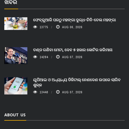
ଖବର
ଫେବ୍ରୁଆରି ପରଠୁ ମହଙ୍ଗା ଦୁଗ୍ଧ-ଚିନି-ତେଲ ମହଙ୍ଗା
13775
AUG 06, 2026
ତଣ୍ଡ ଗଣିବା ମେଟା, ଦେବ ୫ ହଜାର କୋଟିର ଜରିମାନା
14284
AUG 07, 2026
ୟୁପିଆଇ ଓ ଅନ୍ୟାନ୍ୟ ଡିଜିଟାଲ୍ ନେଣଦେଣ ଉପରେ ଲାଗିବ
ଶୁଳ୍କ
13448
AUG 07, 2026
ABOUT US