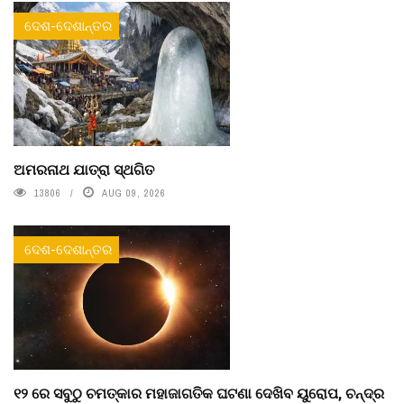
ଦେଶ-ଦେଶାନ୍ତର
ଅମରନାଥ ଯାତ୍ରା ସ୍ଥଗିତ
13806
AUG 09, 2026
ଦେଶ-ଦେଶାନ୍ତର
୧୨ ରେ ସବୁଠୁ ଚମତ୍କାର ମହାଜାଗତିକ ଘଟଣା ଦେଖିବ ୟୁରୋପ, ଚନ୍ଦ୍ର