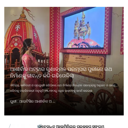
ଆଶୀର୍ବାଦ ଅଟ୍ଟାର ଗୁଣାତ୍ମକ ପରମ୍ପରା ପୁରୀରେ ରଥ
ନିର୍ମାଣକୁ ଜୀବନ୍ତ କରି ଗଢିତୋଳିଲା
ଐତିହ୍ୟ, କାରିଗରୀ ଓ ପ୍ରଯୁକ୍ତି ଜରିଆରେ ଋଥ ନିର୍ମାଣର ଚିରନ୍ତନ ପରମ୍ପରାକୁ ଅନୁଭବ ଓ ପାଳନ
କରିବାକୁ ତଲ୍ଲିନକାରୀ ଅନୁଭୂତି ୧୩,୭୫୦ରୁ ଅଧିକ ଭକ୍ତଙ୍କୁ ସମର୍ଥ କରାଇଲା
ପୁରୀ : ଆଇଟିସିର ଆଶୀର୍ବାଦ ଅ ...
ବେଦାନ୍ତ ଆଲୁମିନିୟର ପ୍ରକଳ୍ପ ସଙ୍ଗମ