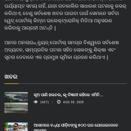
ପର୍ଯ୍ୟାପ୍ତ ସମୟ ନାହିଁ, ଯାହା ଗତକାଲିର ସାଧାରଣ ଘଟଣାକୁ କଭର୍
କରିଥାଏ, ତେଣୁ ସର୍ବଶେଷ ଖବର ପାଇବା ପାଇଁ ସେମାନେ ସର୍ବଦା
ୱେବ୍ ପୋର୍ଟାଲ୍ କିମ୍ବା ଇଲେକ୍ଟ୍ରୋନିକ୍ ମିଡିଆ ଅନୁସରଣ
କରିବାକୁ ଆଗ୍ରହୀ ଅଟନ୍ତି |
ଆମର ଅନଲାଇନ୍ ନ୍ୟୁଜ୍ ପୋର୍ଟାଲ୍ ସମଗ୍ର ବିଶ୍ୱରେ ସର୍ବଶେଷ
ଅଦ୍ୟତନ, ସାମ୍ପ୍ରତିକ ଘଟଣା ସହିତ ଲୋକଙ୍କୁ ଶିକ୍ଷା ଏବଂ
ସୂଚନା ଦେବାରେ ଏକ ପ୍ରମୁଖ ଭୂମିକା ଗ୍ରହଣ କରିଥାଏ |
ଖବର
କୂଅ ପାଣି ହଲଚଲ, ଭୂ-ବିଜ୍ଞାନୀ କହିଲେ ଏମିତି...
14271
AUG 09, 2026
ଆସାମରେ ବନ୍ୟା ପୀଡ଼ିତଙ୍କୁ ୫୦୦ ଘର ଯୋଗାଇଦେବେ
ସଲମାନ