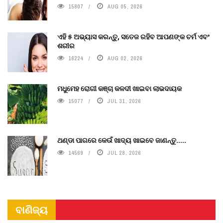
15807
AUG 05, 2026
ଏହି ୫ ଅଭ୍ୟାସ କରନ୍ତୁ, ସତେଜ ରହିବ ଆପଣଙ୍କ ଚର୍ମ ଏବଂ
ଶରୀର
16224
AUG 02, 2026
ମଧୁମେହ ରୋଗୀ କଞ୍ଚା କଳଦୀ ଖାଇବା ଲାଭଦାୟକ
15077
JUL 31, 2026
ଥଣ୍ଡା ପାଗରେ କେଉଁ ଖାଦ୍ୟ ଖାଇବେ ଜାଣନ୍ତୁ.....
14569
JUL 28, 2026
ବାଣିଜ୍ୟ