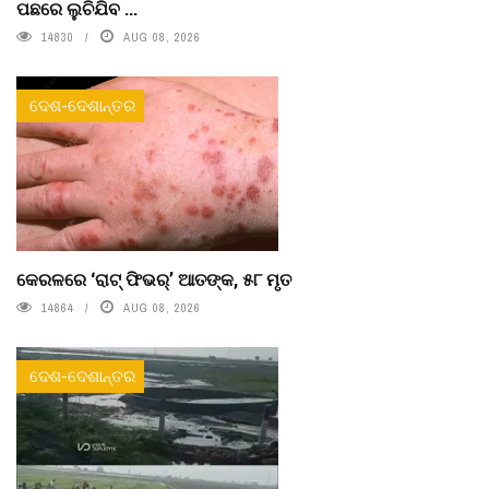
ପଛରେ ଲୁଚିଯିବ ...
14830
AUG 08, 2026
ଦେଶ-ଦେଶାନ୍ତର
କେରଳରେ ‘ରାଟ୍ ଫିଭର୍’ ଆତଙ୍କ, ୫୮ ମୃତ
14864
AUG 08, 2026
ଦେଶ-ଦେଶାନ୍ତର