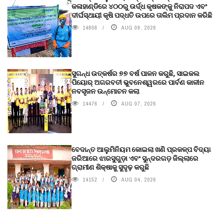
କଳାହାଣ୍ଡିରେ ୪୦୦ରୁ ଉର୍ଦ୍ଧ କୃଷକଙ୍କୁ ନିରାପଦ ଏବଂ
ଦୀର୍ଘସ୍ଥାୟୀ କୃଷି ପଦ୍ଧତି ଉପରେ ତାଲିମ ପ୍ରଦାନ କରିଛି
14806
AUG 09, 2026
ସୁଗନ୍ଧ ଉତ୍କର୍ଷର ୭୭ ବର୍ଷ ପାଳନ କରୁଛି, ସାଇକଲ
ପିୟୋର୍‌ ଅଗରବତୀ ଭୁବନେଶ୍ୱରରେ ପାର୍ବଣ କାଳୀନ
ନବସୃଜନ ଉନ୍ମୋଚନ କଲା
14476
AUG 07, 2026
ବେଦାନ୍ତ ଆଲୁମିନିୟମ କୋଇଲା ଖଣି ପ୍ରକଳ୍ପ ବିଦ୍ୟା
ଜରିଆରେ ଝାରସୁଗୁଡ଼ା ଏବଂ ସୁନ୍ଦରଗଡ଼ ଜିଲ୍ଲାରେ
ଗ୍ରାମୀଣ ଶିକ୍ଷାକୁ ସୁଦୃଢ଼ କରୁଛି
14152
AUG 04, 2026