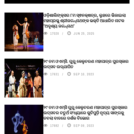
ଓଡ଼ିଶାଲିଙ୍କ୍ସର ୮ମ ସ୍ଵନକ୍ଷତ୍ର, ଲୁହରେ ଭିଜାଇଲା
ମହାପ୍ରଭୁ ଶ୍ରୀଜଗନ୍ନାଥଙ୍କ ଭକ୍ତି ଆଧାରିତ ନାଟକ
‘ଅଦୃଶ୍ୟ ଜଗନ୍ନାଥ‘
17020
JUN 25, 2025
୨୯ ତମ ଓଏମ୍‌ସି. ଗୁରୁ କେଳୁଚରଣ ମହାପାତ୍ର ପୁରସ୍କାର
ଉତ୍ସବ ଉଦ୍‍ଯାପିତ
17631
SEP 10, 2023
୨୯ ତମ ଓଏମ୍‌ସି ଗୁରୁ କେଳୁଚରଣ ମହାପାତ୍ର ପୁରସ୍କାର
ଉତ୍ସବର ଚତୁର୍ଥ ସଂଧ୍ୟାରେ କୁଚିପୁଡ଼ି ନୃତ୍ୟ ସାଙ୍ଗକୁ
ତବଲା ବାଦରେ ଦର୍ଶକ ବିଭୋର
17682
SEP 09, 2023