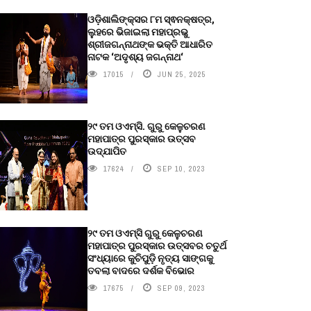
ଓଡ଼ିଶାଲିଙ୍କ୍ସର ୮ମ ସ୍ଵନକ୍ଷତ୍ର,
ଲୁହରେ ଭିଜାଇଲା ମହାପ୍ରଭୁ
ଶ୍ରୀଜଗନ୍ନାଥଙ୍କ ଭକ୍ତି ଆଧାରିତ
ନାଟକ ‘ଅଦୃଶ୍ୟ ଜଗନ୍ନାଥ‘
17015
JUN 25, 2025
୨୯ ତମ ଓଏମ୍‌ସି. ଗୁରୁ କେଳୁଚରଣ
ମହାପାତ୍ର ପୁରସ୍କାର ଉତ୍ସବ
ଉଦ୍‍ଯାପିତ
17624
SEP 10, 2023
୨୯ ତମ ଓଏମ୍‌ସି ଗୁରୁ କେଳୁଚରଣ
ମହାପାତ୍ର ପୁରସ୍କାର ଉତ୍ସବର ଚତୁର୍ଥ
ସଂଧ୍ୟାରେ କୁଚିପୁଡ଼ି ନୃତ୍ୟ ସାଙ୍ଗକୁ
ତବଲା ବାଦରେ ଦର୍ଶକ ବିଭୋର
17675
SEP 09, 2023