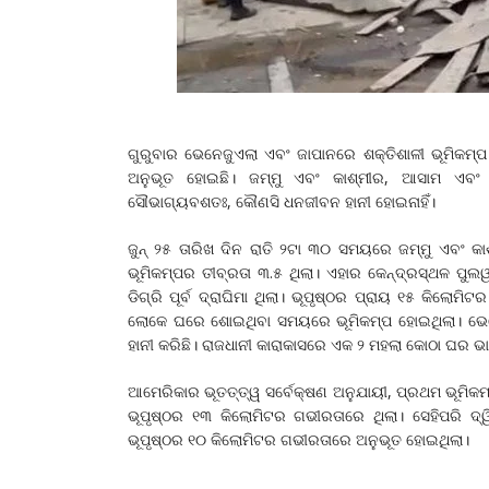
ଗୁରୁବାର ଭେନେଜୁଏଲା ଏବଂ ଜାପାନରେ ଶକ୍ତିଶାଳୀ ଭୂମିକମ
ଅନୁଭୂତ ହୋଇଛି। ଜମ୍ମୁ ଏବଂ କାଶ୍ମୀର, ଆସାମ ଏବଂ ମ
ସୌଭାଗ୍ୟବଶତଃ, କୌଣସି ଧନଜୀବନ ହାନୀ ହୋଇନାହିଁ।
ଜୁନ୍ ୨୫ ତାରିଖ ଦିନ ରାତି ୨ଟା ୩୦ ସମୟରେ ଜମ୍ମୁ ଏବଂ କ
ଭୂମିକମ୍ପର ତୀବ୍ରତା ୩.୫ ଥିଲା। ଏହାର କେନ୍ଦ୍ରସ୍ଥଳ ପୁ
ଡିଗ୍ରି ପୂର୍ବ ଦ୍ରାଘିମା ଥିଲା। ଭୂପୃଷ୍ଠର ପ୍ରାୟ ୧୫ କିଲୋ
ଲୋକେ ଘରେ ଶୋଇଥିବା ସମୟରେ ଭୂମିକମ୍ପ ହୋଇଥିଲା। ଭେ
ହାନୀ କରିଛି। ରାଜଧାନୀ କାରାକାସରେ ଏକ ୨ ମହଲା କୋଠା ଘର ଭା
ଆମେରିକାର ଭୂତତ୍ତ୍ୱ ସର୍ବେକ୍ଷଣ ଅନୁଯାୟୀ, ପ୍ରଥମ ଭୂମି
ଭୂପୃଷ୍ଠର ୧୩ କିଲୋମିଟର ଗଭୀରତାରେ ଥିଲା। ସେହିପରି ଦ
ଭୂପୃଷ୍ଠର ୧୦ କିଲୋମିଟର ଗଭୀରତାରେ ଅନୁଭୂତ ହୋଇଥିଲା।