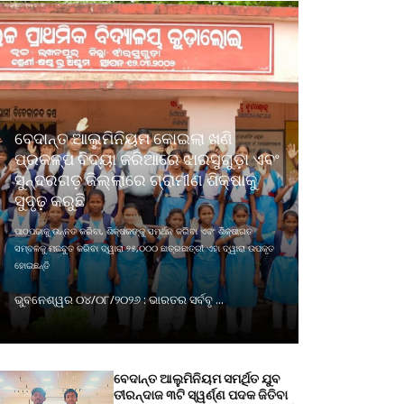
ବେଦାନ୍ତ ଆଲୁମିନିୟମ କୋଇଲା ଖଣି
ପ୍ରକଳ୍ପ ବିଦ୍ୟା ଜରିଆରେ ଝାରସୁଗୁଡ଼ା ଏବଂ
ସୁନ୍ଦରଗଡ଼ ଜିଲ୍ଲାରେ ଗ୍ରାମୀଣ ଶିକ୍ଷାକୁ
ସୁଦୃଢ଼ କରୁଛି
ପାଠପଢାକୁ ଉନ୍ନତ କରିବା, ଶିକ୍ଷକଙ୍କୁ ସମର୍ଥନ କରିବା ଏବଂ ଶିକ୍ଷାଗତ
ସମ୍ବଳକୁ ମଜବୁତ କରିବା ଦ୍ୱାରା ୨୫,୦୦୦ ଛାତ୍ରଛାତ୍ରୀ ଏହା ଦ୍ୱାରା ଉପକୃତ
ହୋଇଛନ୍ତି
ଭୁବନେଶ୍ୱର ୦୪/୦୮/୨୦୨୬ : ଭାରତର ସର୍ବବୃ ...
ବେଦାନ୍ତ ଆଲୁମିନିୟମ ସମର୍ଥିତ ଯୁବ
ତୀରନ୍ଦାଜ ୩ଟି ସ୍ୱର୍ଣ୍ଣ ପଦକ ଜିତିବା