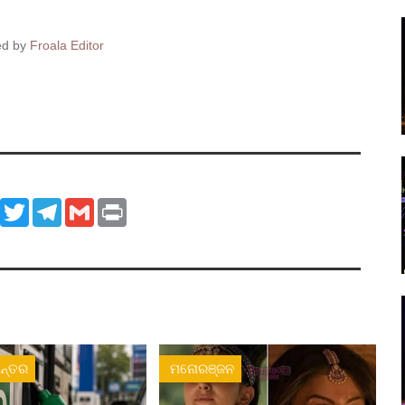
ed by
Froala Editor
ook
WhatsApp
Twitter
Telegram
Gmail
Print
ନ୍ତର
ମନୋରଞ୍ଜନ