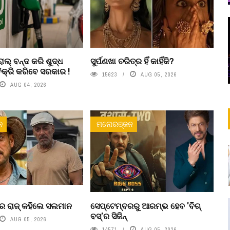
ଲ୍ ବନ୍ଦ କରି ଶୁଦ୍ଧ
ସୁର୍ପଣଖା ଚରିତ୍ର ହିଁ କାହିଁକି?
ିକ୍ରି କରିବେ ସରକାର !
15623
AUG 05, 2026
AUG 04, 2026
ନ
ମନୋରଞ୍ଜନ
ର ରାଜ୍ କହିଲେ ସଲମାନ
ସେପ୍ଟେମ୍ବରରୁ ଆରମ୍ଭ ହେବ 'ବିଗ୍
ବସ୍'ର ସିଜିନ୍
AUG 05, 2026
14571
AUG 05, 2026