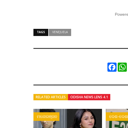
Power
TAGS
VENEJUELA
Faceb
RELATED ARTICLES
ODISHA NEWS LENS 4.1
ମନୋରଞ୍ଜନ
ଦେଶ-ଦେଶା