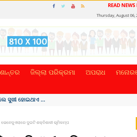
READ NE
Thursday, August 06, 
ଶାନ୍ତର
ଜିଲ୍ଲା ପରିକ୍ରମା
ଅପରାଧ
ମନୋରଞ
ଲେ ସୁଖୀ ହୋଇଥାଏ ...
ଭେନେଜୁଏଲାରେ ଦୁଇଟି ଶକ୍ତିଶାଳୀ ଭୂମିକମ୍ପ