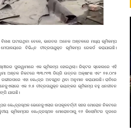
୍ପ ବିନାଶ ଘଟାଇଥିବା ବେଳେ, ଭାରତର ଅନେକ ଅଞ୍ଚଳରେ ମଧ୍ୟ ଭୂମିକମ୍ପ
େଘାଳୟରେ ବିଭିନ୍ନ ତୀବ୍ରତାଯୁକ୍ତ ଭୂମିକମ୍ପ ରେକର୍ଡ କରାଯାଇଛି।
ାଶ୍ମୀରର ପୁଲୱାମାରେ ଏକ ଭୂମିକମ୍ପ ହୋଇଥିଲା। ରିକ୍ଟର ସ୍କେଲରେ ଏହି
ଲୱାମା ଅଞ୍ଚଳ ନିକଟରେ ୩୩.୯୧୩ ଡିଗ୍ରି ଉତ୍ତର ଅକ୍ଷାଂଶ ଏବଂ ୭୫.୦୯୫
ମିଟର ଗଭୀରତାରେ ଏହା କେନ୍ଦ୍ର ଅବସ୍ଥିତ ଥିବା ଅନୁମାନ କରାଯାଉଛି। ରାତିରେ
ନେଜୁଏଲାରେ ଏକ ୭.୫ ତୀବ୍ରତାଯୁକ୍ତ ଭୟଙ୍କର ଭୂମିକମ୍ପ ବହୁ ଧନଜୀବନ
ଙ୍ଗି ଯାଇଛି।
କମ୍ପର କେନ୍ଦ୍ରସ୍ଥଳ ଭେନେଜୁଏଲାର ଉପକୂଳବର୍ତ୍ତୀ ସହର ମୋରୋନ ନିକଟରେ
୍ୱିତୀୟ ଭୂମିକମ୍ପର କେନ୍ଦ୍ରସ୍ଥଳ ମୋରୋନଠାରୁ ୧୬ କିଲୋମିଟର ଦୂରରେ