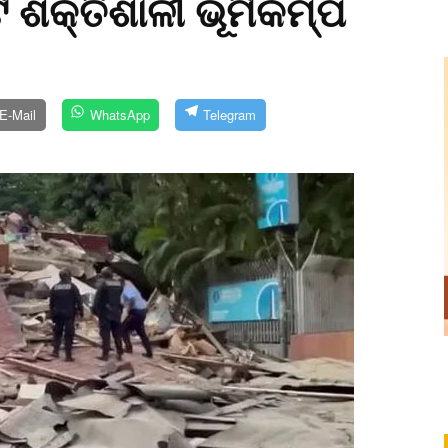
 ଶକ୍ତିଶାଳୀ ଭୂମିକମ୍ପ
E-Mail
WhatsApp
Telegram