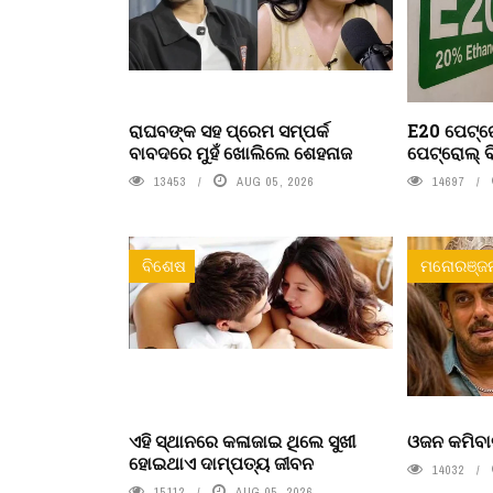
ରାଘବଙ୍କ ସହ ପ୍ରେମ ସମ୍ପର୍କ
E20 ପେଟ୍ରୋ
ବାବଦରେ ମୁହଁ ଖୋଲିଲେ ଶେହନାଜ
ପେଟ୍ରୋଲ୍ ବ
13453
AUG 05, 2026
14697
ବିଶେଷ
ମନୋରଞ୍ଜ
ଏହି ସ୍ଥାନରେ କଳାଜାଇ ଥିଲେ ସୁଖୀ
ଓଜନ କମିବା
ହୋଇଥାଏ ଦାମ୍ପତ୍ୟ ଜୀବନ
14032
15112
AUG 05, 2026