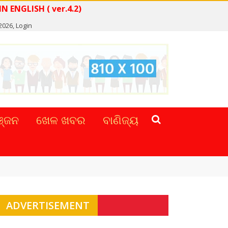
WS IN ENGLISH ( ver.4.2)
2026,
Login
୍ଜନ
ଖେଳ ଖବର
ବାଣିଜ୍ୟ
ADVERTISEMENT