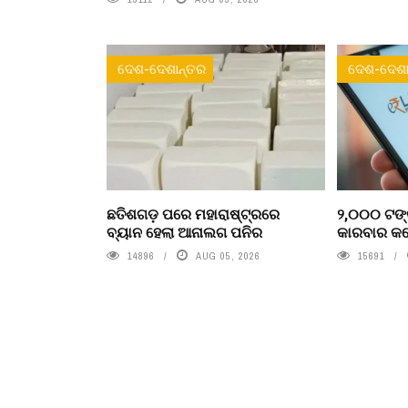
ଦେଶ-ଦେଶାନ୍ତର
ଦେଶ-ଦେଶା
ଛତିଶଗଡ଼ ପରେ ମହାରାଷ୍ଟ୍ରରେ
୨,୦୦୦ ଟଙ୍
ବ୍ୟାନ ହେଲା ଆନାଲଗ ପନିର
କାରବାର କଲ
14896
AUG 05, 2026
15691