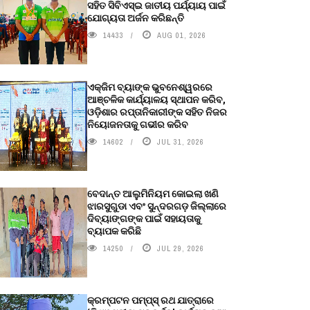
ସହିତ ସିବିଏସ୍ଇ ଜାତୀୟ ପର୍ଯ୍ୟାୟ ପାଇଁ
ଯୋଗ୍ୟତା ଅର୍ଜନ କରିଛନ୍ତି
14433
AUG 01, 2026
ଏକ୍ଜିମ ବ୍ୟାଙ୍କ ଭୁବନେଶ୍ୱରରେ
ଆଞ୍ଚଳିକ କାର୍ଯ୍ୟାଳୟ ସ୍ଥାପନ କରିବ,
ଓଡ଼ିଶାର ରପ୍ତାନିକାରୀଙ୍କ ସହିତ ନିଜର
ନିୟୋଜନତାକୁ ଗଭୀର କରିବ
14602
JUL 31, 2026
ବେଦାନ୍ତ ଆଲୁମିନିୟମ କୋଇଲା ଖଣି
ଝାରସୁଗୁଡା ଏବଂ ସୁନ୍ଦରଗଡ଼ ଜିଲ୍ଲାରେ
ଦିବ୍ୟାଙ୍ଗଙ୍କ ପାଇଁ ସହାୟତାକୁ
ବ୍ୟାପକ କରିଛି
14250
JUL 29, 2026
କ୍ରମ୍ପଟନ ପମ୍ପ୍‌ସ୍‌ ରଥ ଯାତ୍ରାରେ