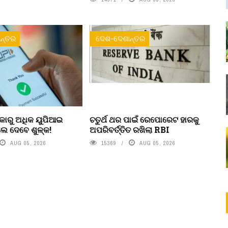
ନ୍ତର
ଦେଶ-ଦେଶାନ୍ତର
କାରୁ ଅଧିକ ୟୁପିଆଇ
ଚତୁର୍ଥ ଥର ପାଇଁ ରେପୋରେଟ ହାରକୁ
େ ଦେବେ ଶୁଳ୍କ!
ଅପରିବର୍ତ୍ତିତ ରଖିଲା RBI
AUG 05, 2026
15369
AUG 05, 2026