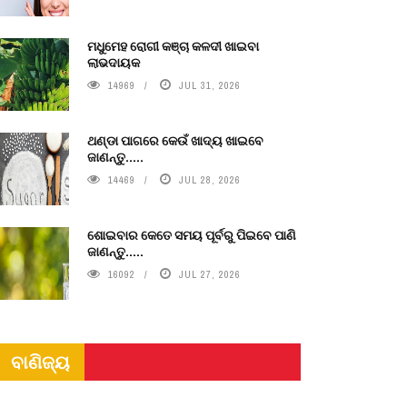
ମଧୁମେହ ରୋଗୀ କଞ୍ଚା କଳଦୀ ଖାଇବା
ଲାଭଦାୟକ
14969
JUL 31, 2026
ଥଣ୍ଡା ପାଗରେ କେଉଁ ଖାଦ୍ୟ ଖାଇବେ
ଜାଣନ୍ତୁ.....
14469
JUL 28, 2026
ଶୋଇବାର କେତେ ସମୟ ପୂର୍ବରୁ ପିଇବେ ପାଣି
ଜାଣନ୍ତୁ.....
16092
JUL 27, 2026
ବାଣିଜ୍ୟ