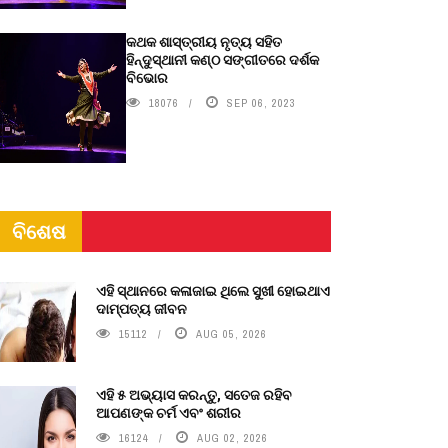
କଥକ ଶାସ୍ତ୍ରୀୟ ନୃତ୍ୟ ସହିତ
ହିନ୍ଦୁସ୍ଥାନୀ କଣ୍ଠ ସଙ୍ଗୀତରେ ଦର୍ଶକ
ବିଭୋର
18076
SEP 06, 2023
ବିଶେଷ
ଏହି ସ୍ଥାନରେ କଳାଜାଇ ଥିଲେ ସୁଖୀ ହୋଇଥାଏ
ଦାମ୍ପତ୍ୟ ଜୀବନ
15112
AUG 05, 2026
ଏହି ୫ ଅଭ୍ୟାସ କରନ୍ତୁ, ସତେଜ ରହିବ
ଆପଣଙ୍କ ଚର୍ମ ଏବଂ ଶରୀର
16124
AUG 02, 2026