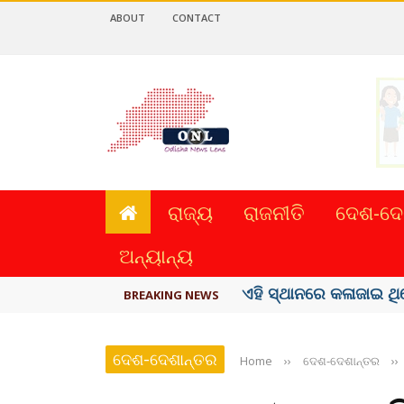
ABOUT
CONTACT
ରାଜ୍ୟ
ରାଜନୀତି
ଦେଶ-ଦେ
ଅନ୍ୟାନ୍ୟ
ଏହି ସ୍ଥାନରେ କଳାଜାଇ ଥି
BREAKING NEWS
ଦେଶ-ଦେଶାନ୍ତର
Home
››
ଦେଶ-ଦେଶାନ୍ତର
››