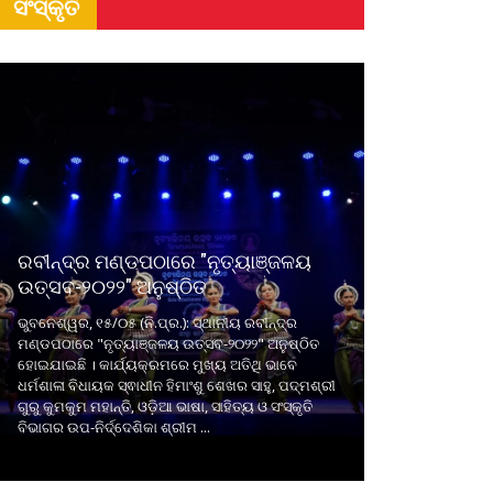
ସଂସ୍କୃତି
ରବୀନ୍ଦ୍ର ମଣ୍ଡପଠାରେ "ନୃତ୍ୟାଞ୍ଜଳୟ
ଉତ୍ସବ-୨୦୨୨" ଅନୁଷ୍ଠିତ
ଭୁବନେଶ୍ୱର, ୧୫/୦୫ (ନି.ପ୍ର.): ସ୍ଥାନୀୟ ରବୀନ୍ଦ୍ର
ମଣ୍ଡପଠାରେ "ନୃତ୍ୟାଞ୍ଜଳୟ ଉତ୍ସବ-୨୦୨୨" ଅନୁଷ୍ଠିତ
ହୋଇଯାଇଛି । କାର୍ଯ୍ୟକ୍ରମରେ ମୁଖ୍ୟ ଅତିଥି ଭାବେ
ଧର୍ମଶାଳା ବିଧାୟକ ସ୍ଵାଧୀନ ହିମାଂଶୁ ଶେଖର ସାହୁ, ପଦ୍ମଶ୍ରୀ
ଗୁରୁ କୁମକୁମ ମହାନ୍ତି, ଓଡ଼ିଆ ଭାଷା, ସାହିତ୍ୟ ଓ ସଂସ୍କୃତି
ବିଭାଗର ଉପ-ନିର୍ଦ୍ଦେଶିକା ଶ୍ରୀମ ...