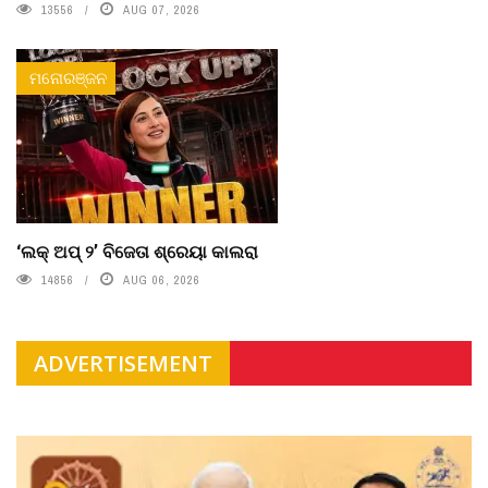
13556
AUG 07, 2026
ମନୋରଞ୍ଜନ
‘ଲକ୍ ଅପ୍ ୨’ ବିଜେତା ଶ୍ରେୟା କାଲରା
14856
AUG 06, 2026
ADVERTISEMENT