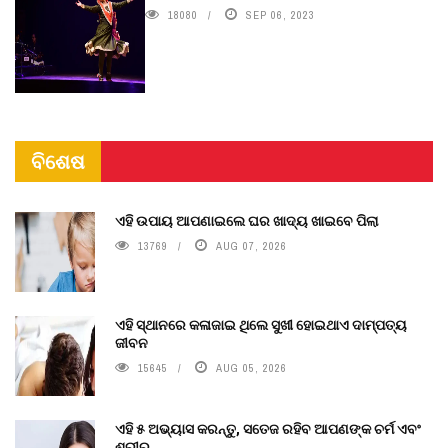
18080
SEP 06, 2023
ବିଶେଷ
ଏହି ଉପାୟ ଆପଣାଇଲେ ଘର ଖାଦ୍ୟ ଖାଇବେ ପିଲା
13769
AUG 07, 2026
ଏହି ସ୍ଥାନରେ କଳାଜାଇ ଥିଲେ ସୁଖୀ ହୋଇଥାଏ ଦାମ୍ପତ୍ୟ
ଜୀବନ
15645
AUG 05, 2026
ଏହି ୫ ଅଭ୍ୟାସ କରନ୍ତୁ, ସତେଜ ରହିବ ଆପଣଙ୍କ ଚର୍ମ ଏବଂ
ଶରୀର