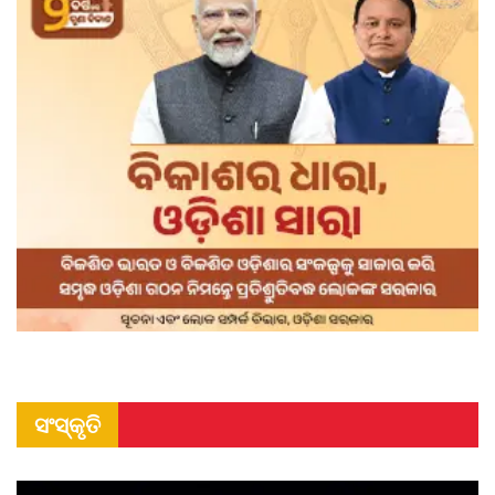
ସଂସ୍କୃତି