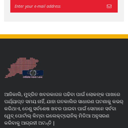
ଆଜିକାଲି, ମୁଦ୍ରିତ ଖବରକାଗଜ ପଢିବା ପାଇଁ ଲୋକଙ୍କ ପାଖରେ
ପର୍ଯ୍ୟାପ୍ତ ସମୟ ନାହିଁ, ଯାହା ଗତକାଲିର ସାଧାରଣ ଘଟଣାକୁ କଭର୍
କରିଥାଏ, ତେଣୁ ସର୍ବଶେଷ ଖବର ପାଇବା ପାଇଁ ସେମାନେ ସର୍ବଦା
ୱେବ୍ ପୋର୍ଟାଲ୍ କିମ୍ବା ଇଲେକ୍ଟ୍ରୋନିକ୍ ମିଡିଆ ଅନୁସରଣ
କରିବାକୁ ଆଗ୍ରହୀ ଅଟନ୍ତି |