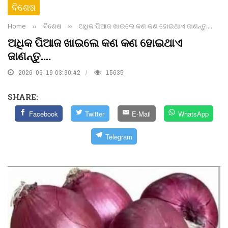
ବିଶେଷ
Home
››
ବିଶେଷ
››
ଅଧିକ ପିଆଜ ଖାଇଲେ କଣ କଣ ହୋଇଥାଏ ଜାଣନ୍ତୁ....
ଅଧିକ ପିଆଜ ଖାଇଲେ କଣ କଣ ହୋଇଥାଏ
ଜାଣନ୍ତୁ....
2026-06-19 03:30:42
15635
SHARE:
Facebook
Twitter
E-Mail
WhatsApp
Telegram