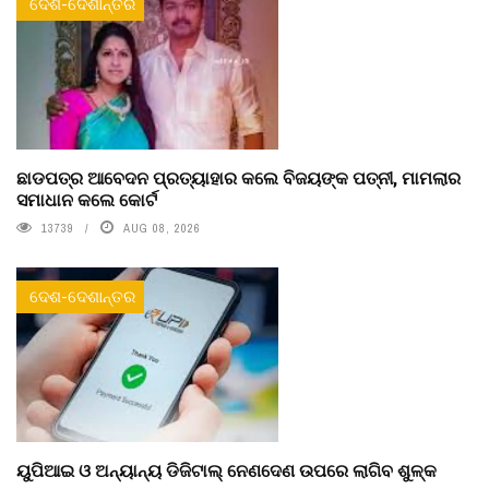
ଦେଶ-ଦେଶାନ୍ତର
ଛାଡପତ୍ର ଆବେଦନ ପ୍ରତ୍ୟାହାର କଲେ ବିଜୟଙ୍କ ପତ୍ନୀ, ମାମଲାର
ସମାଧାନ କଲେ କୋର୍ଟ
13739
AUG 08, 2026
ଦେଶ-ଦେଶାନ୍ତର
ୟୁପିଆଇ ଓ ଅନ୍ୟାନ୍ୟ ଡିଜିଟାଲ୍ ନେଣଦେଣ ଉପରେ ଲାଗିବ ଶୁଳ୍କ