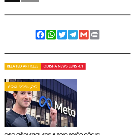
Facebook
WhatsApp
Twitter
Telegram
Gmail
Print
RELATED ARTICLES
ODISHA NEWS LENS 4.1
ଦେଶ-ଦେଶାନ୍ତର
ତଣ୍ଡ ଗଣିବା ମେଟା, ଦେବ ୫ ହଜାର କୋଟିର ଜରିମାନା