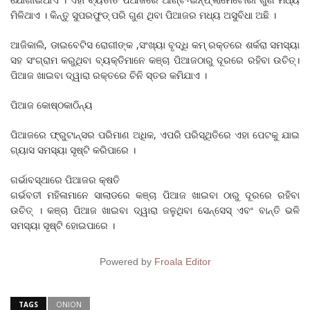
ମିଳିଥାଏ । କିନ୍ତୁ ସୁପରଫୁଡ୍‌ ପରି ଗୁଣ ଥିବା ପିଆଜର ମଧ୍ୟ ଅସୁବିଧା ଅଛି ।
ଆଜିକାଲି, ଡାଇବେଟିସ ରୋଗୀଙ୍କ ,ସଂଖ୍ୟା ବୃଦ୍ଧି କମ୍‌ ରକ୍ତରେ ଶର୍କରା ସମସ୍ୟା
ସହ ସଂଗ୍ରାମ କରୁଥିବା ବ୍ୟକ୍ତିମାନେ କଞ୍ଚା ପିଆଜଠାରୁ ଦୂରରେ ରହିବା ଉଚିତ୍‌।
ପିଆଜ ଖାଇବା ଦ୍ୱାରା ରକ୍ତରେ ଚିନି ସ୍ତର କମିଯାଏ ।
ପିଆଜ କୋଷ୍ଠକାଠିନ୍ୟ
ପିଆଜରେ ଫ୍ରୁଟାନ୍ସର ପରିମାଣ ଅଧିକ, ଏପରି ପରିସ୍ଥିତିରେ ଏହା ପେଟକୁ ଯାଇ
ଗ୍ୟାସ ସମସ୍ୟା ସୃଷ୍ଟି କରିପାରେ ।
ଗର୍ଭାବସ୍ଥାରେ ପିଆଜର କ୍ଷତି
ଗର୍ଭବତୀ ମହିଳାମାନେ ସାଲାଡରେ କଞ୍ଚା ପିଆଜ ଖାଇବା ଠାରୁ ଦୂରରେ ରହିବା
ଉଚିତ୍‌ । କଞ୍ଚା ପିଆଜ ଖାଇବା ଦ୍ୱାରା ଜଳୁଥିବା ସେନ୍‌ସେସ୍‌ ଏବଂ ବାନ୍ତି ଭଳି
ସମସ୍ୟା ସୃଷ୍ଟି ହୋଇପାରେ ।
Powered by
Froala Editor
TAGS
ONION