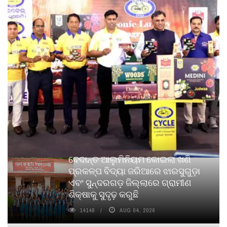
ବେଦାନ୍ତ ଆଲୁମିନିୟମ କୋଇଲା ଖଣି
ପ୍ରକଳ୍ପ ବିଦ୍ୟା ଜରିଆରେ ଝାରସୁଗୁଡ଼ା
ଏବଂ ସୁନ୍ଦରଗଡ଼ ଜିଲ୍ଲାରେ ଗ୍ରାମୀଣ
ଶିକ୍ଷାକୁ ସୁଦୃଢ଼ କରୁଛି
14148
AUG 04, 2026