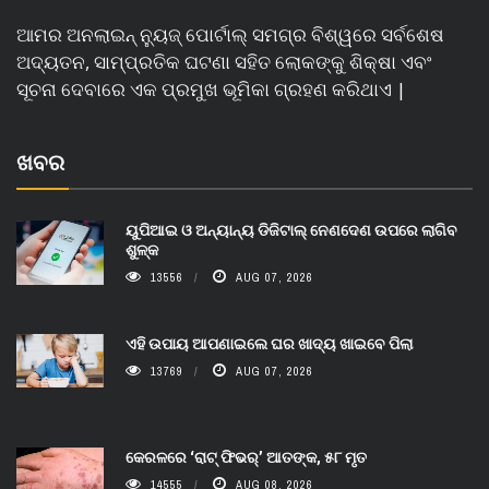
ଆମର ଅନଲାଇନ୍ ନ୍ୟୁଜ୍ ପୋର୍ଟାଲ୍ ସମଗ୍ର ବିଶ୍ୱରେ ସର୍ବଶେଷ
ଅଦ୍ୟତନ, ସାମ୍ପ୍ରତିକ ଘଟଣା ସହିତ ଲୋକଙ୍କୁ ଶିକ୍ଷା ଏବଂ
ସୂଚନା ଦେବାରେ ଏକ ପ୍ରମୁଖ ଭୂମିକା ଗ୍ରହଣ କରିଥାଏ |
ଖବର
ୟୁପିଆଇ ଓ ଅନ୍ୟାନ୍ୟ ଡିଜିଟାଲ୍ ନେଣଦେଣ ଉପରେ ଲାଗିବ
ଶୁଳ୍କ
13556
AUG 07, 2026
ଏହି ଉପାୟ ଆପଣାଇଲେ ଘର ଖାଦ୍ୟ ଖାଇବେ ପିଲା
13769
AUG 07, 2026
କେରଳରେ ‘ରାଟ୍ ଫିଭର୍’ ଆତଙ୍କ, ୫୮ ମୃତ
14555
AUG 08, 2026