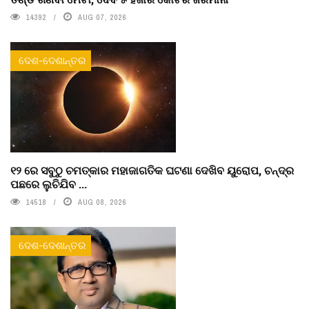
14392
AUG 07, 2026
ଦେଶ-ଦେଶାନ୍ତର
୧୨ ରେ ସବୁଠୁ ଚମତ୍କାର ମହାଜାଗତିକ ଘଟଣା ଦେଖିବ ୟୁରୋପ, ଚନ୍ଦ୍ର
ପଛରେ ଲୁଚିଯିବ ...
14518
AUG 08, 2026
ଦେଶ-ଦେଶାନ୍ତର