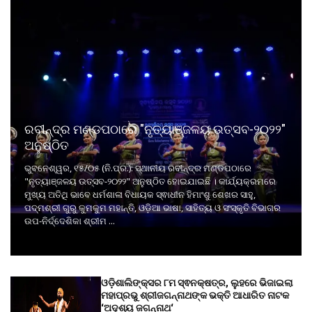
ରବୀନ୍ଦ୍ର ମଣ୍ଡପଠାରେ "ନୃତ୍ୟାଞ୍ଜଳୟ ଉତ୍ସବ-୨୦୨୨"
ଅନୁଷ୍ଠିତ
ଭୁବନେଶ୍ୱର, ୧୫/୦୫ (ନି.ପ୍ର.): ସ୍ଥାନୀୟ ରବୀନ୍ଦ୍ର ମଣ୍ଡପଠାରେ
"ନୃତ୍ୟାଞ୍ଜଳୟ ଉତ୍ସବ-୨୦୨୨" ଅନୁଷ୍ଠିତ ହୋଇଯାଇଛି । କାର୍ଯ୍ୟକ୍ରମରେ
ମୁଖ୍ୟ ଅତିଥି ଭାବେ ଧର୍ମଶାଳା ବିଧାୟକ ସ୍ଵାଧୀନ ହିମାଂଶୁ ଶେଖର ସାହୁ,
ପଦ୍ମଶ୍ରୀ ଗୁରୁ କୁମକୁମ ମହାନ୍ତି, ଓଡ଼ିଆ ଭାଷା, ସାହିତ୍ୟ ଓ ସଂସ୍କୃତି ବିଭାଗର
ଉପ-ନିର୍ଦ୍ଦେଶିକା ଶ୍ରୀମ ...
ଓଡ଼ିଶାଲିଙ୍କ୍ସର ୮ମ ସ୍ଵନକ୍ଷତ୍ର, ଲୁହରେ ଭିଜାଇଲା
ମହାପ୍ରଭୁ ଶ୍ରୀଜଗନ୍ନାଥଙ୍କ ଭକ୍ତି ଆଧାରିତ ନାଟକ
‘ଅଦୃଶ୍ୟ ଜଗନ୍ନାଥ‘