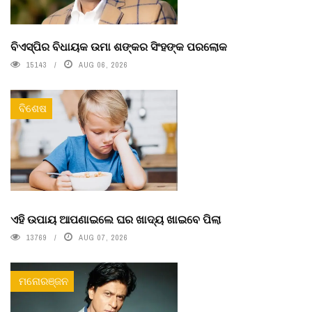
ବିଏସ୍‌ପିର ବିଧାୟକ ଉମା ଶଙ୍କର ସିଂହଙ୍କ ପରଲୋକ
15143
AUG 06, 2026
ବିଶେଷ
ଏହି ଉପାୟ ଆପଣାଇଲେ ଘର ଖାଦ୍ୟ ଖାଇବେ ପିଲା
13769
AUG 07, 2026
ମନୋରଞ୍ଜନ