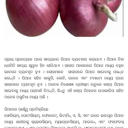
ପ୍ରାୟ ପ୍ରତ୍ୟେକ ଘରେ ଖାଦ୍ୟରେ ପିଆଜ ବ୍ୟବହାର କରାଯାଏ । ପିଆଜ ବିନା
ଯେମିତି ଖାଦ୍ୟ ସ୍ୱାଦ ହିନ ଲାଗିଥାଏ । ସାଲାଡ ଆକାରରେ ପିଆଜ ମଧ୍ୟ ବହୁଳ
ଭାବରେ ବ୍ୟବହୃତ ହୁଏ । ଲୋକମାନେ ସାଲାଡରେ ପିଆଜ ଖାଇବାକୁ ପସନ୍ଦ
କରନ୍ତି । ପିଆଜ ସହିତ କାକୁଡି, କୋବି, ଗାଜର ଏବଂ ଟମାଟୋ ମଧ୍ୟ ଘରେ
ସାଲାଡରେ ବ୍ୟବହୃତ ହୁଏ । ଅନେକ ବିଶେଷଜ୍ଞ ଗ୍ରୀଷ୍ମ ଋତୁରେ କଞ୍ଚା ପିଆଜ
ଖାଇବାକୁ ମଧ୍ୟ ପରାମର୍ଶ ଦିଅନ୍ତି, କିନ୍ତୁ ଏହି କଞ୍ଚା ପିଆଜର ଉପକାରିତା ସହିତ
ଅନେକ ଅସୁବିଧା ମଧ୍ୟ ଅଛି ।
ପିଆଜର ପାର୍ଶ୍ୱ ପ୍ରତିକ୍ରିୟା
ସୋଡିୟମ୍‌, ପୋଟାସିୟମ୍‌, ଫୋଲେଟ୍‌, ଭିଟାମିନ୍‌ ଏ, ସି, ଏବଂ ଇରେ ଭରପୂର ପିଆଜ
ମଧ୍ୟ ଶରୀରକୁ କ୍ୟାଲସିୟମ୍‌, ମ୍ୟାଗ୍‌ନେସିୟମ୍‌, ଆଇରନ୍‌ ଏବଂ ଫସଫରସ୍‌
ଯୋଗାଇଥାଏ । ଏହା ବ୍ୟତୀତ ପିଆଜରେ ଆଣ୍ଟି-ଇନ୍‌ଫ୍ଲାମେଟୋରୀ ଗୁଣ ମଧ୍ୟ