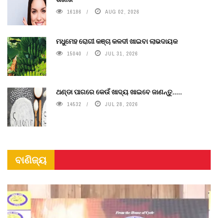
16186
AUG 02, 2026
ମଧୁମେହ ରୋଗୀ କଞ୍ଚା କଳଦୀ ଖାଇବା ଲାଭଦାୟକ
15040
JUL 31, 2026
ଥଣ୍ଡା ପାଗରେ କେଉଁ ଖାଦ୍ୟ ଖାଇବେ ଜାଣନ୍ତୁ.....
14532
JUL 28, 2026
ବାଣିଜ୍ୟ