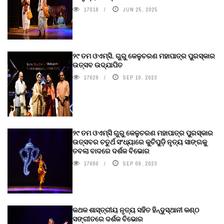
17018
JUN 25, 2025
୨୯ ତମ ଓଏମ୍‌ସି. ଗୁରୁ କେଳୁଚରଣ ମହାପାତ୍ର ପୁରସ୍କାର
ଉତ୍ସବ ଉଦ୍‍ଯାପିତ
17629
SEP 10, 2023
୨୯ ତମ ଓଏମ୍‌ସି ଗୁରୁ କେଳୁଚରଣ ମହାପାତ୍ର ପୁରସ୍କାର
ଉତ୍ସବର ଚତୁର୍ଥ ସଂଧ୍ୟାରେ କୁଚିପୁଡ଼ି ନୃତ୍ୟ ସାଙ୍ଗକୁ
ତବଲା ବାଦରେ ଦର୍ଶକ ବିଭୋର
17680
SEP 09, 2023
କଥକ ଶାସ୍ତ୍ରୀୟ ନୃତ୍ୟ ସହିତ ହିନ୍ଦୁସ୍ଥାନୀ କଣ୍ଠ
ସଙ୍ଗୀତରେ ଦର୍ଶକ ବିଭୋର