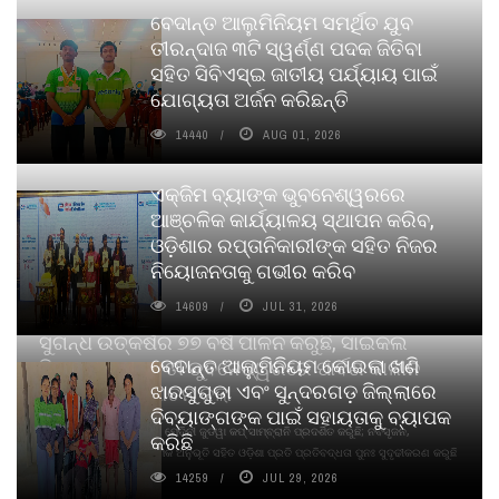
ବେଦାନ୍ତ ଆଲୁମିନିୟମ ସମର୍ଥିତ ଯୁବ
ତୀରନ୍ଦାଜ ୩ଟି ସ୍ୱର୍ଣ୍ଣ ପଦକ ଜିତିବା
ସହିତ ସିବିଏସ୍ଇ ଜାତୀୟ ପର୍ଯ୍ୟାୟ ପାଇଁ
ଯୋଗ୍ୟତା ଅର୍ଜନ କରିଛନ୍ତି
14440
AUG 01, 2026
ଏକ୍ଜିମ ବ୍ୟାଙ୍କ ଭୁବନେଶ୍ୱରରେ
ଆଞ୍ଚଳିକ କାର୍ଯ୍ୟାଳୟ ସ୍ଥାପନ କରିବ,
ଓଡ଼ିଶାର ରପ୍ତାନିକାରୀଙ୍କ ସହିତ ନିଜର
ନିୟୋଜନତାକୁ ଗଭୀର କରିବ
14609
JUL 31, 2026
ସୁଗନ୍ଧ ଉତ୍କର୍ଷର ୭୭ ବର୍ଷ ପାଳନ କରୁଛି, ସାଇକଲ
ବେଦାନ୍ତ ଆଲୁମିନିୟମ କୋଇଲା ଖଣି
ପିୟୋର୍‌ ଅଗରବତୀ ଭୁବନେଶ୍ୱରରେ ପାର୍ବଣ କାଳୀନ
ଝାରସୁଗୁଡା ଏବଂ ସୁନ୍ଦରଗଡ଼ ଜିଲ୍ଲାରେ
ନବସୃଜନ ଉନ୍ମୋଚନ କଲା
ଦିବ୍ୟାଙ୍ଗଙ୍କ ପାଇଁ ସହାୟତାକୁ ବ୍ୟାପକ
ବାଉଁଶ ବିହୀନ କଠିନ ଧୂପ ଏବଂ ମେଦିନୀ ଜୁଡୱା କପ୍‌ ସାମ୍ବ୍ରାନି ପ୍ରଦର୍ଶିତ କରୁଛି; ନବସୃଜନ,
କରିଛି
ଦୀର୍ଘସ୍ଥାୟିତା ଏବଂ ଆଧ୍ୟାତ୍ମିକ ଅନୁଭୂତି ସହିତ ଓଡ଼ିଶା ପ୍ରତି ପ୍ରତିବଦ୍ଧତା ପୁନଃ ସୁଦୃଢୀକରଣ କରୁଛି
14259
JUL 29, 2026