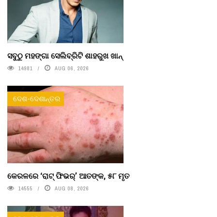
ସବୁଠୁ ମହଙ୍ଗା ସେଲିବ୍ରିଟି ଶାହରୁଖ ଖାନ୍
14981
AUG 06, 2026
ଦେଶ-ଦେଶାନ୍ତର
କେରଳରେ ‘ରାଟ୍ ଫିଭର୍’ ଆତଙ୍କ, ୫୮ ମୃତ
14555
AUG 08, 2026