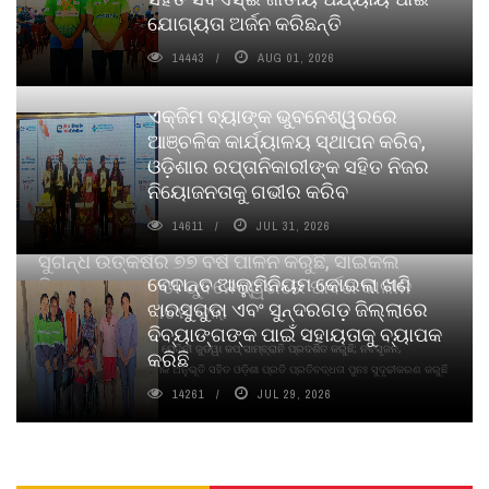
ଯୋଗ୍ୟତା ଅର୍ଜନ କରିଛନ୍ତି
14443
AUG 01, 2026
ଏକ୍ଜିମ ବ୍ୟାଙ୍କ ଭୁବନେଶ୍ୱରରେ
ଆଞ୍ଚଳିକ କାର୍ଯ୍ୟାଳୟ ସ୍ଥାପନ କରିବ,
ଓଡ଼ିଶାର ରପ୍ତାନିକାରୀଙ୍କ ସହିତ ନିଜର
ନିୟୋଜନତାକୁ ଗଭୀର କରିବ
14611
JUL 31, 2026
ସୁଗନ୍ଧ ଉତ୍କର୍ଷର ୭୭ ବର୍ଷ ପାଳନ କରୁଛି, ସାଇକଲ
ବେଦାନ୍ତ ଆଲୁମିନିୟମ କୋଇଲା ଖଣି
ପିୟୋର୍‌ ଅଗରବତୀ ଭୁବନେଶ୍ୱରରେ ପାର୍ବଣ କାଳୀନ
ଝାରସୁଗୁଡା ଏବଂ ସୁନ୍ଦରଗଡ଼ ଜିଲ୍ଲାରେ
ନବସୃଜନ ଉନ୍ମୋଚନ କଲା
ଦିବ୍ୟାଙ୍ଗଙ୍କ ପାଇଁ ସହାୟତାକୁ ବ୍ୟାପକ
ବାଉଁଶ ବିହୀନ କଠିନ ଧୂପ ଏବଂ ମେଦିନୀ ଜୁଡୱା କପ୍‌ ସାମ୍ବ୍ରାନି ପ୍ରଦର୍ଶିତ କରୁଛି; ନବସୃଜନ,
କରିଛି
ଦୀର୍ଘସ୍ଥାୟିତା ଏବଂ ଆଧ୍ୟାତ୍ମିକ ଅନୁଭୂତି ସହିତ ଓଡ଼ିଶା ପ୍ରତି ପ୍ରତିବଦ୍ଧତା ପୁନଃ ସୁଦୃଢୀକରଣ କରୁଛି
14261
JUL 29, 2026