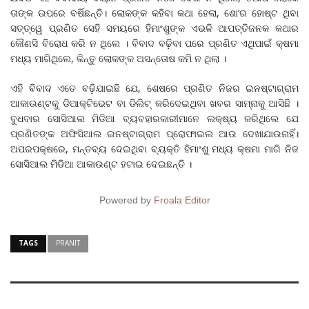
ତାଙ୍କ ଉପରେ ବର୍ଷିଛନ୍ତି। ଲୋକଙ୍କ କହିବା କଥା ହେଲା, ଶୋ’ର ହୋଷ୍ଟ ଥିବା
ସତ୍ତ୍ୱେ ପ୍ରଣିତ ସେହି ସମୟରେ ହିମାଂଶୁଙ୍କ ଏଭଳି ଆପତ୍ତିଜନକ କଥାର
କୌଣସି ବିରୋଧ କରି ନ ଥିଲେ । ବିବାଦ ବଢ଼ିବା ପରେ ପ୍ରଣିତ ଏଥିପାଇଁ କ୍ଷମା
ମଧ୍ୟ ମାଗିଥିଲେ, କିନ୍ତୁ ଲୋକଙ୍କ ଅସନ୍ତୋଷ କମି ନ ଥିଲା ।
ଏହି ବିବାଦ ଏତେ ବଢ଼ିଯାଇଛି ଯେ, ଶେଷରେ ପ୍ରଣିତ ନିଜର ଇନଷ୍ଟାଗ୍ରାମ
ଆକାଉଣ୍ଟକୁ ଡିଆକ୍ଟିଭେଟ ବା ଡିଲିଟ୍‌ କରିଦେଇଥିବା ଖବର ସାମ୍ନାକୁ ଆସିଛି ।
ବୁଧବାର ସୋସିଆଲ ମିଡିଆ ବ୍ୟବହାରକାରୀମାନେ ଲକ୍ଷ୍ୟ କରିଥିଲେ ଯେ
ପ୍ରଣିତଙ୍କ ଅଫିସିଆଲ ଇନଷ୍ଟାଗ୍ରାମ ପ୍ରୋଫାଇଲ ଆଉ ଦେଖାଯାଉନାହିଁ।
ଅପରପକ୍ଷରେ, ମନ୍ତବ୍ୟ ଦେଇଥିବା ବ୍ୟକ୍ତି ହିମାଂଶୁ ମଧ୍ୟ କ୍ଷମା ମାଗି ନିଜ
ସୋସିଆଲ ମିଡିଆ ଆକାଉଣ୍ଟ ହଟାଇ ଦେଇଛନ୍ତି ।
Powered by
Froala Editor
TAGS
PRANIT