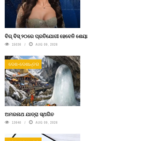
ବିଗ୍ ବିସ୍ ୨୦ରେ ପ୍ରତିଯୋଗୀ ହେବେନି ଶେୟା
15036
AUG 09, 2026
ଦେଶ-ଦେଶାନ୍ତର
ଅମରନାଥ ଯାତ୍ରା ସ୍ଥଗିତ
13640
AUG 09, 2026