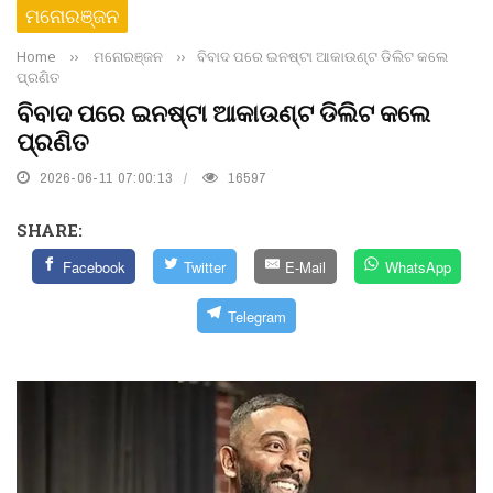
ମନୋରଞ୍ଜନ
Home
››
ମନୋରଞ୍ଜନ
››
ବିବାଦ ପରେ ଇନଷ୍ଟା ଆକାଉଣ୍ଟ ଡିଲିଟ କଲେ
ପ୍ରଣିତ
ବିବାଦ ପରେ ଇନଷ୍ଟା ଆକାଉଣ୍ଟ ଡିଲିଟ କଲେ
ପ୍ରଣିତ
2026-06-11 07:00:13
16597
SHARE:
Facebook
Twitter
E-Mail
WhatsApp
Telegram