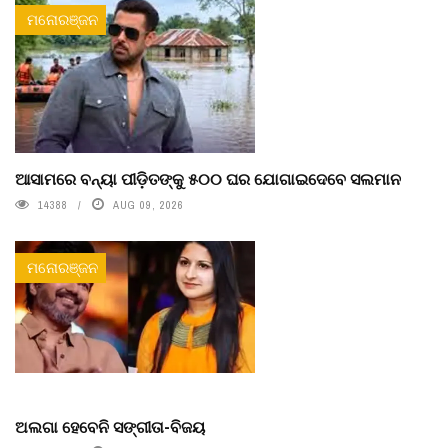
ମନୋରଞ୍ଜନ
ଆସାମରେ ବନ୍ୟା ପୀଡ଼ିତଙ୍କୁ ୫୦୦ ଘର ଯୋଗାଇଦେବେ ସଲମାନ
14388
AUG 09, 2026
ମନୋରଞ୍ଜନ
ଅଲଗା ହେବେନି ସଙ୍ଗୀତା-ବିଜୟ