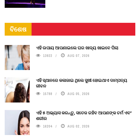
ବିଶେଷ
ଏହି ଉପାୟ ଆପଣାଇଲେ ଘର ଖାଦ୍ୟ ଖାଇବେ ପିଲା
13922
AUG 07, 2026
ଏହି ସ୍ଥାନରେ କଳାଜାଇ ଥିଲେ ସୁଖୀ ହୋଇଥାଏ ଦାମ୍ପତ୍ୟ
ଜୀବନ
15788
AUG 05, 2026
ଏହି ୫ ଅଭ୍ୟାସ କରନ୍ତୁ, ସତେଜ ରହିବ ଆପଣଙ୍କ ଚର୍ମ ଏବଂ
ଶରୀର
16204
AUG 02, 2026