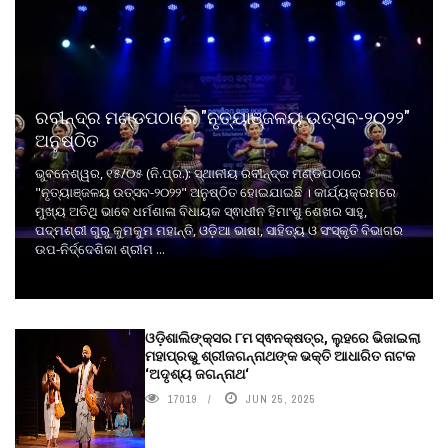
ରବୀନ୍ଦ୍ର ମଣ୍ଡପଠାରେ "ନୃତ୍ୟାଞ୍ଜଳୟ ଉତ୍ସବ-୨୦୨୨"
ଅନୁଷ୍ଠିତ
ଭୁବନେଶ୍ୱର, ୧୫/୦୫ (ନି.ପ୍ର.): ସ୍ଥାନୀୟ ରବୀନ୍ଦ୍ର ମଣ୍ଡପଠାରେ
"ନୃତ୍ୟାଞ୍ଜଳୟ ଉତ୍ସବ-୨୦୨୨" ଅନୁଷ୍ଠିତ ହୋଇଯାଇଛି । କାର୍ଯ୍ୟକ୍ରମରେ
ମୁଖ୍ୟ ଅତିଥି ଭାବେ ଧର୍ମଶାଳା ବିଧାୟକ ସ୍ଵାଧୀନ ହିମାଂଶୁ ଶେଖର ସାହୁ,
ପଦ୍ମଶ୍ରୀ ଗୁରୁ କୁମକୁମ ମହାନ୍ତି, ଓଡ଼ିଆ ଭାଷା, ସାହିତ୍ୟ ଓ ସଂସ୍କୃତି ବିଭାଗର
ଉପ-ନିର୍ଦ୍ଦେଶିକା ଶ୍ରୀମ ...
ଓଡ଼ିଶାଲିଙ୍କ୍ସର ୮ମ ସ୍ଵନକ୍ଷତ୍ର, ଲୁହରେ ଭିଜାଇଲା
ମହାପ୍ରଭୁ ଶ୍ରୀଜଗନ୍ନାଥଙ୍କ ଭକ୍ତି ଆଧାରିତ ନାଟକ
‘ଅଦୃଶ୍ୟ ଜଗନ୍ନାଥ‘
17019
JUN 25, 2025