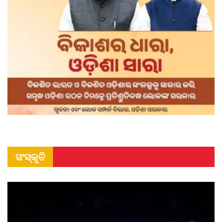
ସଂସ୍କୃତି