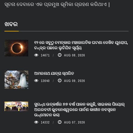
ସୂଚନା ଦେବାରେ ଏକ ପ୍ରମୁଖ ଭୂମିକା ଗ୍ରହଣ କରିଥାଏ |
ଖବର
୧୨ ରେ ସବୁଠୁ ଚମତ୍କାର ମହାଜାଗତିକ ଘଟଣା ଦେଖିବ ୟୁରୋପ,
ଚନ୍ଦ୍ର ପଛରେ ଲୁଚିଯିବ ସୂର୍ଯ୍ୟ
14671
AUG 08, 2026
ଅମରନାଥ ଯାତ୍ରା ସ୍ଥଗିତ
13640
AUG 09, 2026
ସୁଗନ୍ଧ ଉତ୍କର୍ଷର ୭୭ ବର୍ଷ ପାଳନ କରୁଛି, ସାଇକଲ ପିୟୋର୍‌
ଅଗରବତୀ ଭୁବନେଶ୍ୱରରେ ପାର୍ବଣ କାଳୀନ ନବସୃଜନ
ଉନ୍ମୋଚନ କଲା
14332
AUG 07, 2026