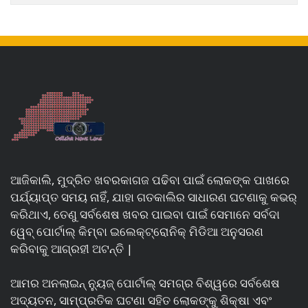
ଆଜିକାଲି, ମୁଦ୍ରିତ ଖବରକାଗଜ ପଢିବା ପାଇଁ ଲୋକଙ୍କ ପାଖରେ
ପର୍ଯ୍ୟାପ୍ତ ସମୟ ନାହିଁ, ଯାହା ଗତକାଲିର ସାଧାରଣ ଘଟଣାକୁ କଭର୍
କରିଥାଏ, ତେଣୁ ସର୍ବଶେଷ ଖବର ପାଇବା ପାଇଁ ସେମାନେ ସର୍ବଦା
ୱେବ୍ ପୋର୍ଟାଲ୍ କିମ୍ବା ଇଲେକ୍ଟ୍ରୋନିକ୍ ମିଡିଆ ଅନୁସରଣ
କରିବାକୁ ଆଗ୍ରହୀ ଅଟନ୍ତି |
ଆମର ଅନଲାଇନ୍ ନ୍ୟୁଜ୍ ପୋର୍ଟାଲ୍ ସମଗ୍ର ବିଶ୍ୱରେ ସର୍ବଶେଷ
ଅଦ୍ୟତନ, ସାମ୍ପ୍ରତିକ ଘଟଣା ସହିତ ଲୋକଙ୍କୁ ଶିକ୍ଷା ଏବଂ