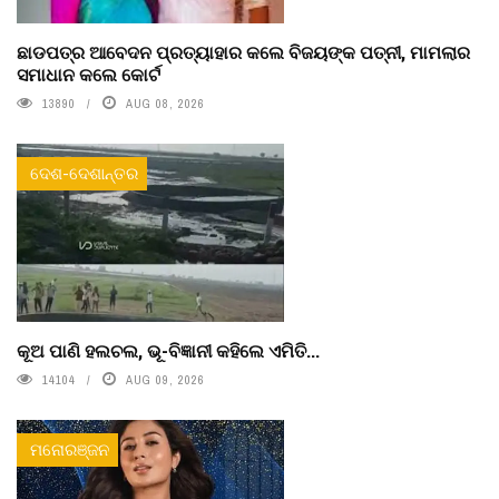
ଛାଡପତ୍ର ଆବେଦନ ପ୍ରତ୍ୟାହାର କଲେ ବିଜୟଙ୍କ ପତ୍ନୀ, ମାମଲାର
ସମାଧାନ କଲେ କୋର୍ଟ
13890
AUG 08, 2026
ଦେଶ-ଦେଶାନ୍ତର
କୂଅ ପାଣି ହଲଚଲ, ଭୂ-ବିଜ୍ଞାନୀ କହିଲେ ଏମିତି...
14104
AUG 09, 2026
ମନୋରଞ୍ଜନ