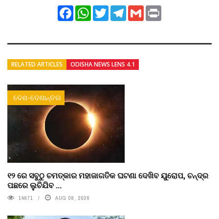
Facebook
WhatsApp
Twitter
Telegram
Gmail
Print
RELATED ARTICLES
ODISHA NEWS LENS 4.1
ଦେଶ-ଦେଶାନ୍ତର
୧୨ ରେ ସବୁଠୁ ଚମତ୍କାର ମହାଜାଗତିକ ଘଟଣା ଦେଖିବ ୟୁରୋପ, ଚନ୍ଦ୍ର
ପଛରେ ଲୁଚିଯିବ ...
14671
AUG 08, 2026