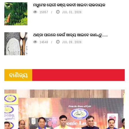
ମଧୁମେହ ରୋଗୀ କଞ୍ଚା କଳଦୀ ଖାଇବା ଲାଭଦାୟକ
15057
JUL 31, 2026
ଥଣ୍ଡା ପାଗରେ କେଉଁ ଖାଦ୍ୟ ଖାଇବେ ଜାଣନ୍ତୁ.....
14549
JUL 28, 2026
ବାଣିଜ୍ୟ