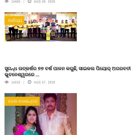
14406
AUG 09, 2026
ବାଣିଜ୍ୟ
ସୁଗନ୍ଧ ଉତ୍କର୍ଷର ୭୭ ବର୍ଷ ପାଳନ କରୁଛି, ସାଇକଲ ପିୟୋର୍‌ ଅଗରବତୀ
ଭୁବନେଶ୍ୱରରେ ...
14332
AUG 07, 2026
ଦେଶ-ଦେଶାନ୍ତର