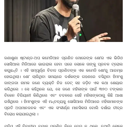
ଜଣାଶୁଣା ଷ୍ଟାଣ୍ଡ-ଅପ କମେଡିଆନ ପ୍ରଣିତ ମୋରେଙ୍କ ଶୋ’ର ଏକ ଭିଡିଓ
ସୋସିଆଲ ମିଡିଆରେ ଭାଇରାଲ ହେବା ପରେ ଲୋକେ ତାଙ୍କୁ ପ୍ରବଳ ଟ୍ରୋଲ
କରୁଛନ୍ତି । ଏହି ସମ୍ପୂର୍ଣ୍ଣ ବିବାଦ ପ୍ରଣିତଙ୍କ ଏକ କମେଡି ଶୋ’ରୁ ଆରମ୍ଭ
ହୋଇଥିଲା। ଶୋ’ ଚାଲିଥିବା ସମୟରେ ଦର୍ଶକଙ୍କ ଗହଣରେ ବସିଥିବା ହିମାଂଶୁ
ଜାଙ୍ଗଡା ନାମକ ଜଣେ ବ୍ୟକ୍ତି ନିଜ ଡେଟ୍‌ ସହ ଜଡ଼ିତ ଏକ କଥା ଶେୟାର
କରିଥିଲେ । ସେ କହିଥିଲେ ଯେ, ସେ ଜଣେ ମହିଳାଙ୍କ ପାଇଁ ୩୭୦ ଟଙ୍କାର
ଚିକେନ ବିରିୟାନୀ କିଣିଥିଲେ ଏବଂ ବଦଳରେ ସେହି ମହିଳାଙ୍କଠାରୁ କିଛି ଆଶା
ରଖିଥିଲେ । ହିମାଂଶୁଙ୍କ ଏହି ମନ୍ତବ୍ୟକୁ ସୋସିଆଲ ମିଡିଆରେ ମହିଳାମାନଙ୍କ
ପ୍ରତି ଅପମାନଜନକ ଏବଂ ଏକ ସଂକୀର୍ଣ୍ଣ ମାନସିକତା ବୋଲି ଦର୍ଶାଇ ତୀବ୍ର
ବିରୋଧ କରାଯାଇଥିଲା ।
ଯଦିଓ ଏହି ବିବାଦୀୟ ବୟାନ ପ୍ରଣିତ ନିଜେ ଦେଇ ନ ଥିଲେ, ତଥାପି ଲୋକେ