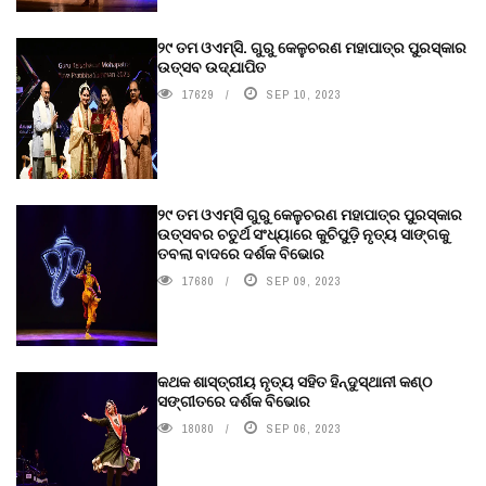
୨୯ ତମ ଓଏମ୍‌ସି. ଗୁରୁ କେଳୁଚରଣ ମହାପାତ୍ର ପୁରସ୍କାର
ଉତ୍ସବ ଉଦ୍‍ଯାପିତ
17629
SEP 10, 2023
୨୯ ତମ ଓଏମ୍‌ସି ଗୁରୁ କେଳୁଚରଣ ମହାପାତ୍ର ପୁରସ୍କାର
ଉତ୍ସବର ଚତୁର୍ଥ ସଂଧ୍ୟାରେ କୁଚିପୁଡ଼ି ନୃତ୍ୟ ସାଙ୍ଗକୁ
ତବଲା ବାଦରେ ଦର୍ଶକ ବିଭୋର
17680
SEP 09, 2023
କଥକ ଶାସ୍ତ୍ରୀୟ ନୃତ୍ୟ ସହିତ ହିନ୍ଦୁସ୍ଥାନୀ କଣ୍ଠ
ସଙ୍ଗୀତରେ ଦର୍ଶକ ବିଭୋର
18080
SEP 06, 2023