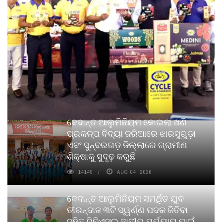
ବେଦାନ୍ତ ଆଲୁମିନିୟମ କୋଇଲା ଖଣି
ପ୍ରକଳ୍ପ ବିଦ୍ୟା ଜରିଆରେ ଝାରସୁଗୁଡ଼ା
ଏବଂ ସୁନ୍ଦରଗଡ଼ ଜିଲ୍ଲାରେ ଗ୍ରାମୀଣ
ଶିକ୍ଷାକୁ ସୁଦୃଢ଼ କରୁଛି
14149
AUG 04, 2026
ବେଦାନ୍ତ ଆଲୁମିନିୟମ ସମର୍ଥିତ ଯୁବ
ତୀରନ୍ଦାଜ ୩ଟି ସ୍ୱର୍ଣ୍ଣ ପଦକ ଜିତିବା
ସହିତ ସିବିଏସ୍ଇ ଜାତୀୟ ପର୍ଯ୍ୟାୟ ପାଇଁ