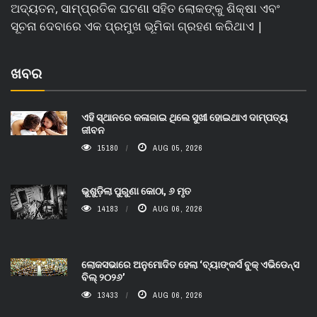
ଅଦ୍ୟତନ, ସାମ୍ପ୍ରତିକ ଘଟଣା ସହିତ ଲୋକଙ୍କୁ ଶିକ୍ଷା ଏବଂ
ସୂଚନା ଦେବାରେ ଏକ ପ୍ରମୁଖ ଭୂମିକା ଗ୍ରହଣ କରିଥାଏ |
ଖବର
ଏହି ସ୍ଥାନରେ କଳାଜାଇ ଥିଲେ ସୁଖୀ ହୋଇଥାଏ ଦାମ୍ପତ୍ୟ
ଜୀବନ
15180
AUG 05, 2026
ଭୁଶୁଡ଼ିଲା ପୁରୁଣା କୋଠା, ୬ ମୃତ
14183
AUG 06, 2026
ଲୋକସଭାରେ ଅନୁମୋଦିତ ହେଲା ‘ବ୍ୟାଙ୍କର୍ସ ବୁକ୍ ଏଭିଡେନ୍ସ
ବିଲ୍ ୨୦୨୬’
13433
AUG 06, 2026