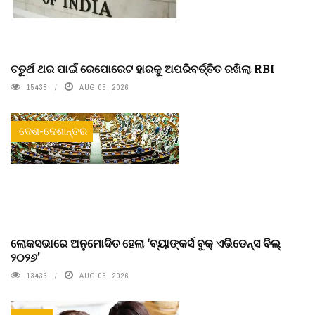
ଚତୁର୍ଥ ଥର ପାଇଁ ରେପୋରେଟ ହାରକୁ ଅପରିବର୍ତ୍ତିତ ରଖିଲା RBI
15438
AUG 05, 2026
ଦେଶ-ଦେଶାନ୍ତର
ଲୋକସଭାରେ ଅନୁମୋଦିତ ହେଲା ‘ବ୍ୟାଙ୍କର୍ସ ବୁକ୍ ଏଭିଡେନ୍ସ ବିଲ୍
୨୦୨୬’
13433
AUG 06, 2026