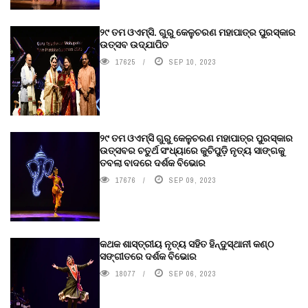
୨୯ ତମ ଓଏମ୍‌ସି. ଗୁରୁ କେଳୁଚରଣ ମହାପାତ୍ର ପୁରସ୍କାର
ଉତ୍ସବ ଉଦ୍‍ଯାପିତ
17625
SEP 10, 2023
୨୯ ତମ ଓଏମ୍‌ସି ଗୁରୁ କେଳୁଚରଣ ମହାପାତ୍ର ପୁରସ୍କାର
ଉତ୍ସବର ଚତୁର୍ଥ ସଂଧ୍ୟାରେ କୁଚିପୁଡ଼ି ନୃତ୍ୟ ସାଙ୍ଗକୁ
ତବଲା ବାଦରେ ଦର୍ଶକ ବିଭୋର
17676
SEP 09, 2023
କଥକ ଶାସ୍ତ୍ରୀୟ ନୃତ୍ୟ ସହିତ ହିନ୍ଦୁସ୍ଥାନୀ କଣ୍ଠ
ସଙ୍ଗୀତରେ ଦର୍ଶକ ବିଭୋର
18077
SEP 06, 2023