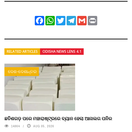
Facebook
WhatsApp
Twitter
Telegram
Gmail
Print
RELATED ARTICLES
ODISHA NEWS LENS 4.1
ଦେଶ-ଦେଶାନ୍ତର
ଛତିଶଗଡ଼ ପରେ ମହାରାଷ୍ଟ୍ରରେ ବ୍ୟାନ ହେଲା ଆନାଲଗ ପନିର
14964
AUG 05, 2026