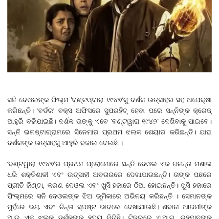
ସନି ଦେଓଲଙ୍କ ଫିଲ୍ମ ‘ବଣ୍ଟଓ୍ବାରା ୧୯୪୭’କୁ ଦର୍ଶକ ଉତ୍ସାହର ସହ ଅପେକ୍ଷା
କରିଛନ୍ତି। ‘ବର୍ଡର’ ବକ୍ସ ଅଫିସରେ ସୁପରହିଟ୍‌ ହେବା ପରେ ସନ୍ନିଙ୍କ କ୍ରେଜ୍‌
ଆହୁରି ବଢିଯାଇଛି। ଦର୍ଶକ ତାଙ୍କୁ ଏବେ ‘ବଣ୍ଟୱାରା ୧୯୪୭’ ଦେଖିବାକୁ ପାଇବେ।
ସନ୍ନି ଇନଷ୍ଟାଗ୍ରାମରେ ସିନେମାର ପ୍ରଥମ ଝଲକ ଶେୟାର କରିଛନ୍ତି। ଯାହା
ଦର୍ଶକଙ୍କ ଉତ୍ସାହକୁ ଆହୁରି ବଢାଇ ଦେଇଛି ।
‘ବଣ୍ଟୱାରା ୧୯୪୭’ର ପ୍ରଥମ ପ୍ରୋମୋରେ ସନ୍ନି ଦେଓଲ ଏକ ଜଳନ୍ତା ମଶାଲ
ଧରି ଶକ୍ତିଶାଳୀ ଏବଂ ଉତ୍ସାହୀ ଅବତାରରେ ଦେଖାଯାଉଛନ୍ତି। ତାଙ୍କ ପଛରେ
ପ୍ରୀତି ଜିଣ୍ଟା, କରଣ ଦେଓଲ ଏବଂ ଖୁସି ହଜାରେ ଠିଆ ହୋଇଛନ୍ତି। ଖୁସି ହଜାରେ
ଫିଲ୍ମରେ ସନି ଦେଓଲଙ୍କ ଝିଅ ଭୂମିକାରେ ଅଭିନୟ କରିଛନ୍ତି । ସେମାନଙ୍କ
ମୁହଁରେ ଭୟ ଏବଂ ଚିନ୍ତା ସ୍ପଷ୍ଟ ଭାବରେ ଦେଖାଯାଉଛି। ଶବାନା ଆଜମୀଙ୍କ
ଆଉ ଏକ ଝଲକ ଦର୍ଶକଙ୍କ ହୃଦୟ ଜିତିଛି। ଟିଜରରେ ଏ.ଆର. ରହମାନଙ୍କ