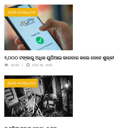
ଦେଶ-ଦେଶାନ୍ତର
୨,୦୦୦ ଟଙ୍କାରୁ ଅଧିକ ୟୁପିଆଇ କାରବାର କଲେ ଦେବେ ଶୁଳ୍କ!
15764
AUG 05, 2026
ଦେଶ-ଦେଶାନ୍ତର