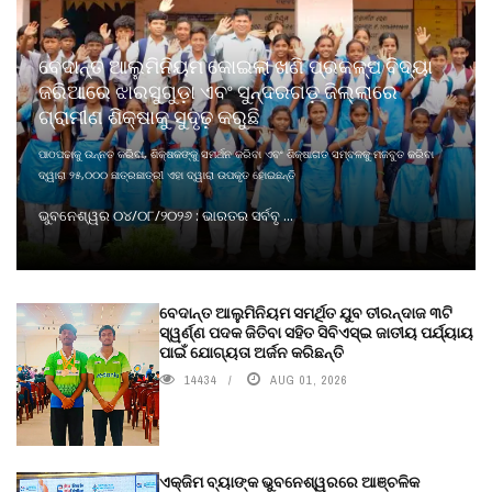
ବେଦାନ୍ତ ଆଲୁମିନିୟମ କୋଇଲା ଖଣି ପ୍ରକଳ୍ପ ବିଦ୍ୟା
ଜରିଆରେ ଝାରସୁଗୁଡ଼ା ଏବଂ ସୁନ୍ଦରଗଡ଼ ଜିଲ୍ଲାରେ
ଗ୍ରାମୀଣ ଶିକ୍ଷାକୁ ସୁଦୃଢ଼ କରୁଛି
ପାଠପଢାକୁ ଉନ୍ନତ କରିବା, ଶିକ୍ଷକଙ୍କୁ ସମର୍ଥନ କରିବା ଏବଂ ଶିକ୍ଷାଗତ ସମ୍ବଳକୁ ମଜବୁତ କରିବା
ଦ୍ୱାରା ୨୫,୦୦୦ ଛାତ୍ରଛାତ୍ରୀ ଏହା ଦ୍ୱାରା ଉପକୃତ ହୋଇଛନ୍ତି
ଭୁବନେଶ୍ୱର ୦୪/୦୮/୨୦୨୬ : ଭାରତର ସର୍ବବୃ ...
ବେଦାନ୍ତ ଆଲୁମିନିୟମ ସମର୍ଥିତ ଯୁବ ତୀରନ୍ଦାଜ ୩ଟି
ସ୍ୱର୍ଣ୍ଣ ପଦକ ଜିତିବା ସହିତ ସିବିଏସ୍ଇ ଜାତୀୟ ପର୍ଯ୍ୟାୟ
ପାଇଁ ଯୋଗ୍ୟତା ଅର୍ଜନ କରିଛନ୍ତି
14434
AUG 01, 2026
ଏକ୍ଜିମ ବ୍ୟାଙ୍କ ଭୁବନେଶ୍ୱରରେ ଆଞ୍ଚଳିକ