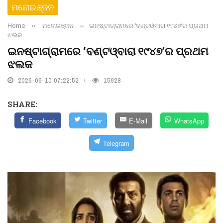
ମନୋରଞ୍ଜନ
Home
››
ମନୋରଞ୍ଜନ
››
ଇନଷ୍ଟାଗ୍ରାମରେ ‘ବଣ୍ଟଓ୍ବାରା ୧୯୪୭’ର ପ୍ରଥମ
ଝଲକ
ଇନଷ୍ଟାଗ୍ରାମରେ ‘ବଣ୍ଟଓ୍ବାରା ୧୯୪୭’ର ପ୍ରଥମ
ଝଲକ
2026-06-10 07:22:52
15928
SHARE:
Facebook
Twitter
E-Mail
WhatsApp
Telegram