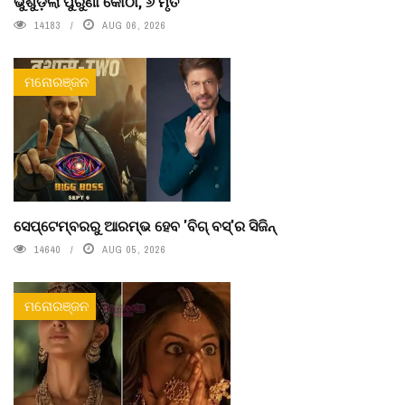
ଭୁଶୁଡ଼ିଲା ପୁରୁଣା କୋଠା, ୬ ମୃତ
14183
AUG 06, 2026
ମନୋରଞ୍ଜନ
ସେପ୍ଟେମ୍ବରରୁ ଆରମ୍ଭ ହେବ 'ବିଗ୍ ବସ୍'ର ସିଜିନ୍
14640
AUG 05, 2026
ମନୋରଞ୍ଜନ