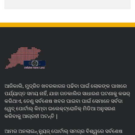
ଆଜିକାଲି, ମୁଦ୍ରିତ ଖବରକାଗଜ ପଢିବା ପାଇଁ ଲୋକଙ୍କ ପାଖରେ
ପର୍ଯ୍ୟାପ୍ତ ସମୟ ନାହିଁ, ଯାହା ଗତକାଲିର ସାଧାରଣ ଘଟଣାକୁ କଭର୍
କରିଥାଏ, ତେଣୁ ସର୍ବଶେଷ ଖବର ପାଇବା ପାଇଁ ସେମାନେ ସର୍ବଦା
ୱେବ୍ ପୋର୍ଟାଲ୍ କିମ୍ବା ଇଲେକ୍ଟ୍ରୋନିକ୍ ମିଡିଆ ଅନୁସରଣ
କରିବାକୁ ଆଗ୍ରହୀ ଅଟନ୍ତି |
ଆମର ଅନଲାଇନ୍ ନ୍ୟୁଜ୍ ପୋର୍ଟାଲ୍ ସମଗ୍ର ବିଶ୍ୱରେ ସର୍ବଶେଷ