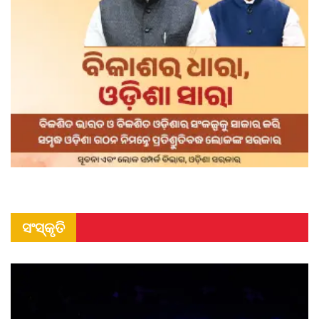
ସଂସ୍କୃତି