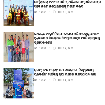
କାର୍ଯ୍ୟାଳୟ ସ୍ଥାପନ କରିବ, ଓଡ଼ିଶାର ରପ୍ତାନିକାରୀଙ୍କ
ସହିତ ନିଜର ନିୟୋଜନତାକୁ ଗଭୀର କରିବ
14603
JUL 31, 2026
ବେଦାନ୍ତ ଆଲୁମିନିୟମ କୋଇଲା ଖଣି ଝାରସୁଗୁଡା ଏବଂ
ସୁନ୍ଦରଗଡ଼ ଜିଲ୍ଲାରେ ଦିବ୍ୟାଙ୍ଗଙ୍କ ପାଇଁ ସହାୟତାକୁ
ବ୍ୟାପକ କରିଛି
14251
JUL 29, 2026
କ୍ରମ୍ପଟନ ପମ୍ପ୍‌ସ୍‌ ରଥ ଯାତ୍ରାରେ ‘ବିଶ୍ୱସନୀୟ
ପ୍ରଦର୍ଶନ’ ବାର୍ତ୍ତାକୁ ନୂଆ ରୂପରେ ଉପସ୍ଥାପନ କଲା
15048
JUL 28, 2026