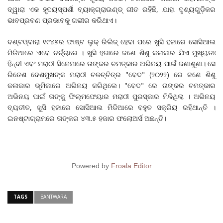
ଦ୍ୱାରା ଏକ ହୃଦୟସ୍ପର୍ଶୀ ବ୍ୟାକ୍‌ଗ୍ରାଉଣ୍ଡ୍‌ ଗୀତ ରହିଛି, ଯାହା ଦୃଶ୍ୟଗୁଡ଼ିକର
ଭାବପ୍ରବଣ ପ୍ରଭାବକୁ ଗଭୀର କରିଥାଏ।
ବଣ୍ଟଓ୍ବାରା ୧୯୪୭ର ଫାଷ୍ଟ ଲୁକ୍ ରିଲିଜ୍ ହେବା ପରେ ଖୁସି ହଜାରେ ସୋସିଆଲ
ମିଡିଆରେ ଏବେ ଚର୍ଚ୍ଚାରେ । ଖୁସି ହଜାରେ ଜଣେ ଶିଶୁ କଳାକାର ଯିଏ ମୁଖ୍ୟତଃ
ହିନ୍ଦୀ ଏବଂ ମରାଠୀ ସିନେମାରେ ତାଙ୍କର ଚମତ୍କାର ଅଭିନୟ ପାଇଁ ଜଣାଶୁଣା। ସେ
ରିତେଶ ଦେଶମୁଖଙ୍କ ମରାଠୀ ଚଳଚ୍ଚିତ୍ର "ବେଦ" (୨୦୨୨) ରେ ଜଣେ ଶିଶୁ
କଳାକାର ଭୂମିକାରେ ଅଭିନୟ କରିଥିଲେ। "ବେଦ" ରେ ତାଙ୍କର ଚମତ୍କାର
ଅଭିନୟ ପାଇଁ ତାଙ୍କୁ ଫିଲ୍ମଫେୟାର ମରାଠୀ ପୁରସ୍କାର ମିଳିଥିଲା । ଅଭିନୟ
ବ୍ୟତୀତ, ଖୁସି ହଜାରେ ସୋସିଆଲ ମିଡିଆରେ ବହୁତ ସକ୍ରିୟ ରହିଥାନ୍ତି ।
ଇନଷ୍ଟାଗ୍ରାମରେ ତାଙ୍କର ୪୩.୫ ହଜାର ଫଲୋଅର୍ସ ଅଛନ୍ତି।
Powered by
Froala Editor
TAGS
BANTWARA