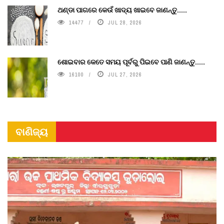
ଥଣ୍ଡା ପାଗରେ କେଉଁ ଖାଦ୍ୟ ଖାଇବେ ଜାଣନ୍ତୁ.....
14477
JUL 28, 2026
ଶୋଇବାର କେତେ ସମୟ ପୂର୍ବରୁ ପିଇବେ ପାଣି ଜାଣନ୍ତୁ.....
16100
JUL 27, 2026
ବାଣିଜ୍ୟ