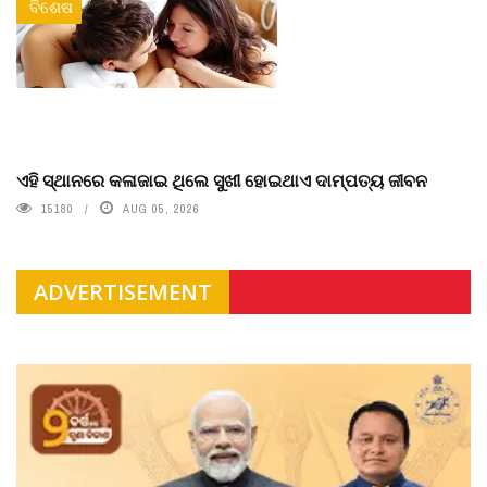
ବିଶେଷ
ଏହି ସ୍ଥାନରେ କଳାଜାଇ ଥିଲେ ସୁଖୀ ହୋଇଥାଏ ଦାମ୍ପତ୍ୟ ଜୀବନ
15180
AUG 05, 2026
ADVERTISEMENT