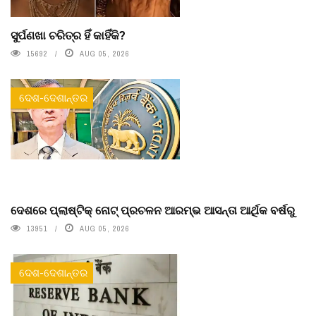
ସୁର୍ପଣଖା ଚରିତ୍ର ହିଁ କାହିଁକି?
15692
AUG 05, 2026
ଦେଶ-ଦେଶାନ୍ତର
ଦେଶରେ ପ୍ଲାଷ୍ଟିକ୍ ନୋଟ୍‌ ପ୍ରଚଳନ ଆରମ୍ଭ ଆସନ୍ତା ଆର୍ଥିକ ବର୍ଷରୁ
13951
AUG 05, 2026
ଦେଶ-ଦେଶାନ୍ତର