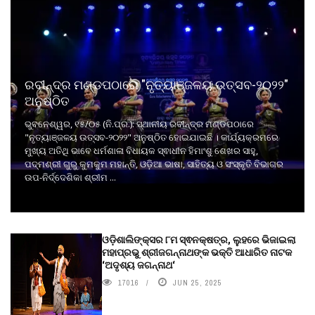
ରବୀନ୍ଦ୍ର ମଣ୍ଡପଠାରେ "ନୃତ୍ୟାଞ୍ଜଳୟ ଉତ୍ସବ-୨୦୨୨"
ଅନୁଷ୍ଠିତ
ଭୁବନେଶ୍ୱର, ୧୫/୦୫ (ନି.ପ୍ର.): ସ୍ଥାନୀୟ ରବୀନ୍ଦ୍ର ମଣ୍ଡପଠାରେ
"ନୃତ୍ୟାଞ୍ଜଳୟ ଉତ୍ସବ-୨୦୨୨" ଅନୁଷ୍ଠିତ ହୋଇଯାଇଛି । କାର୍ଯ୍ୟକ୍ରମରେ
ମୁଖ୍ୟ ଅତିଥି ଭାବେ ଧର୍ମଶାଳା ବିଧାୟକ ସ୍ଵାଧୀନ ହିମାଂଶୁ ଶେଖର ସାହୁ,
ପଦ୍ମଶ୍ରୀ ଗୁରୁ କୁମକୁମ ମହାନ୍ତି, ଓଡ଼ିଆ ଭାଷା, ସାହିତ୍ୟ ଓ ସଂସ୍କୃତି ବିଭାଗର
ଉପ-ନିର୍ଦ୍ଦେଶିକା ଶ୍ରୀମ ...
ଓଡ଼ିଶାଲିଙ୍କ୍ସର ୮ମ ସ୍ଵନକ୍ଷତ୍ର, ଲୁହରେ ଭିଜାଇଲା
ମହାପ୍ରଭୁ ଶ୍ରୀଜଗନ୍ନାଥଙ୍କ ଭକ୍ତି ଆଧାରିତ ନାଟକ
‘ଅଦୃଶ୍ୟ ଜଗନ୍ନାଥ‘
17016
JUN 25, 2025