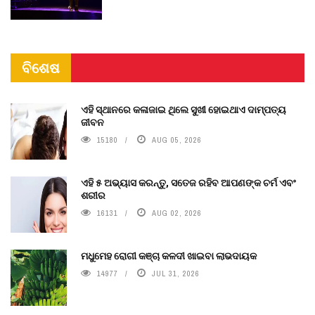
ବିଶେଷ
ଏହି ସ୍ଥାନରେ କଳାଜାଇ ଥିଲେ ସୁଖୀ ହୋଇଥାଏ ଦାମ୍ପତ୍ୟ
ଜୀବନ
15180
AUG 05, 2026
ଏହି ୫ ଅଭ୍ୟାସ କରନ୍ତୁ, ସତେଜ ରହିବ ଆପଣଙ୍କ ଚର୍ମ ଏବଂ
ଶରୀର
16131
AUG 02, 2026
ମଧୁମେହ ରୋଗୀ କଞ୍ଚା କଳଦୀ ଖାଇବା ଲାଭଦାୟକ
14977
JUL 31, 2026