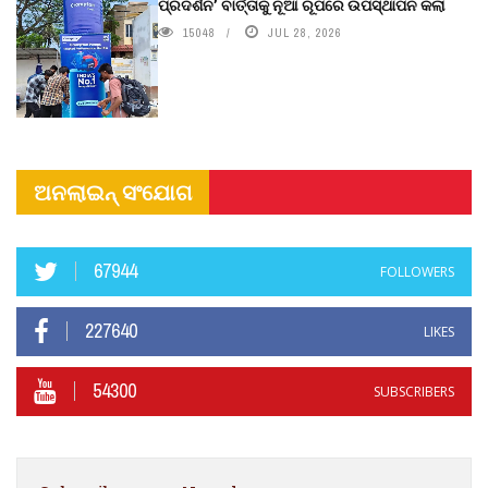
ପ୍ରଦର୍ଶନ’ ବାର୍ତ୍ତାକୁ ନୂଆ ରୂପରେ ଉପସ୍ଥାପନ କଲା
15048
JUL 28, 2026
ଅନଲାଇନ୍ ସଂଯୋଗ
67944
FOLLOWERS
227640
LIKES
54300
SUBSCRIBERS