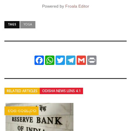
Powered by
Froala Editor
TAGS
YOGA
Facebook
WhatsApp
Twitter
Telegram
Gmail
Print
RELATED ARTICLES
ODISHA NEWS LENS 4.1
ଦେଶ-ଦେଶାନ୍ତର