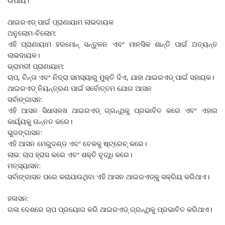
ଉପାୟ।
ଥାଇରଏଡ୍ ପାଇଁ ପ୍ରାଣାୟାମ ଲାଭଦାୟକ
ଅନୁଲୋମ-ବିଲୋମ:
ଏହି ପ୍ରାଣାୟାମ ହରମୋନ୍ ସନ୍ତୁଳନ ଏବଂ ମାନସିକ ଶାନ୍ତି ପାଇଁ ଅତ୍ୟନ୍ତ
ଲାଭଦାୟକ।
ଭ୍ରାମରୀ ପ୍ରାଣାୟାମ:
ଚାପ, ଚିନ୍ତା ଏବଂ ନିଦ୍ରା ସମସ୍ୟାରୁ ମୁକ୍ତି ଦିଏ, ଯାହା ଥାଇରଏଡ୍ ପାଇଁ ସହାୟକ।
ଥାଇରଏଡ୍ ନିୟନ୍ତ୍ରଣ ପାଇଁ ସର୍ବୋତ୍ତମ ଯୋଗ ଆସନ
ସର୍ବାଙ୍ଗାସନ:
ଏହି ଆସନ ସିଧାସଳଖ ଥାଇରଏଡ୍ ଗ୍ରନ୍ଥିକୁ ପ୍ରଭାବିତ କରେ ଏବଂ ଏହାର
କାର୍ୟ୍ୟକୁ ଉନ୍ନତ କରେ।
ଭୁଜଙ୍ଗାସନ:
ଏହି ଆସନ ମେରୁଦଣ୍ଡ ଏବଂ ବେକକୁ ଷ୍ଟ୍ରେଚ୍ କରେ।
ଲାଭ: ଚାପ ହ୍ରାସ କରେ ଏବଂ ଶକ୍ତି ବୃଦ୍ଧି କରେ।
ମତ୍ସ୍ୟାସନ:
ସର୍ବାଙ୍ଗାସନ ପରେ କରାଯାଉଥିବା ଏହି ଆସନ ଥାଇରଏଡ୍‌କୁ ସକ୍ରିୟ କରିଥାଏ।
ହଳାସନ:
ଗଳା ଦେଶରେ ଚାପ ପ୍ରୟୋଗ କରି ଥାଇରଏଡ୍‌ ଗ୍ରନ୍ଥିକୁ ପ୍ରଭାବିତ କରିଥାଏ।