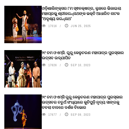
ଓଡ଼ିଶାଲିଙ୍କ୍ସର ୮ମ ସ୍ଵନକ୍ଷତ୍ର, ଲୁହରେ ଭିଜାଇଲା
ମହାପ୍ରଭୁ ଶ୍ରୀଜଗନ୍ନାଥଙ୍କ ଭକ୍ତି ଆଧାରିତ ନାଟକ
‘ଅଦୃଶ୍ୟ ଜଗନ୍ନାଥ‘
17016
JUN 25, 2025
୨୯ ତମ ଓଏମ୍‌ସି. ଗୁରୁ କେଳୁଚରଣ ମହାପାତ୍ର ପୁରସ୍କାର
ଉତ୍ସବ ଉଦ୍‍ଯାପିତ
17626
SEP 10, 2023
୨୯ ତମ ଓଏମ୍‌ସି ଗୁରୁ କେଳୁଚରଣ ମହାପାତ୍ର ପୁରସ୍କାର
ଉତ୍ସବର ଚତୁର୍ଥ ସଂଧ୍ୟାରେ କୁଚିପୁଡ଼ି ନୃତ୍ୟ ସାଙ୍ଗକୁ
ତବଲା ବାଦରେ ଦର୍ଶକ ବିଭୋର
17677
SEP 09, 2023