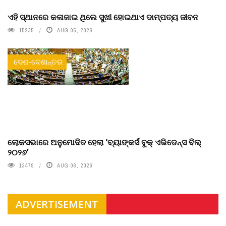
ଏହି ସ୍ଥାନରେ କଳାଜାଇ ଥିଲେ ସୁଖୀ ହୋଇଥାଏ ଦାମ୍ପତ୍ୟ ଜୀବନ
15235
AUG 05, 2026
ଦେଶ-ଦେଶାନ୍ତର
ଲୋକସଭାରେ ଅନୁମୋଦିତ ହେଲା ‘ବ୍ୟାଙ୍କର୍ସ ବୁକ୍ ଏଭିଡେନ୍ସ ବିଲ୍
୨୦୨୬’
13479
AUG 06, 2026
ADVERTISEMENT