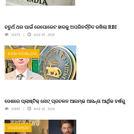
ଚତୁର୍ଥ ଥର ପାଇଁ ରେପୋରେଟ ହାରକୁ ଅପରିବର୍ତ୍ତିତ ରଖିଲା RBI
15479
AUG 05, 2026
ଦେଶ-ଦେଶାନ୍ତର
ଦେଶରେ ପ୍ଲାଷ୍ଟିକ୍ ନୋଟ୍‌ ପ୍ରଚଳନ ଆରମ୍ଭ ଆସନ୍ତା ଆର୍ଥିକ ବର୍ଷରୁ
13992
AUG 05, 2026
ମନୋରଞ୍ଜନ