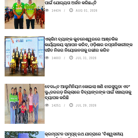
ପାଇଁ ଯୋଗ୍ୟତା ଅର୍ଜନ କରିଛନ୍ତି
14434
AUG 01, 2026
ଏକ୍ଜିମ ବ୍ୟାଙ୍କ ଭୁବନେଶ୍ୱରରେ ଆଞ୍ଚଳିକ
କାର୍ଯ୍ୟାଳୟ ସ୍ଥାପନ କରିବ, ଓଡ଼ିଶାର ରପ୍ତାନିକାରୀଙ୍କ
ସହିତ ନିଜର ନିୟୋଜନତାକୁ ଗଭୀର କରିବ
14603
JUL 31, 2026
ବେଦାନ୍ତ ଆଲୁମିନିୟମ କୋଇଲା ଖଣି ଝାରସୁଗୁଡା ଏବଂ
ସୁନ୍ଦରଗଡ଼ ଜିଲ୍ଲାରେ ଦିବ୍ୟାଙ୍ଗଙ୍କ ପାଇଁ ସହାୟତାକୁ
ବ୍ୟାପକ କରିଛି
14251
JUL 29, 2026
କ୍ରମ୍ପଟନ ପମ୍ପ୍‌ସ୍‌ ରଥ ଯାତ୍ରାରେ ‘ବିଶ୍ୱସନୀୟ