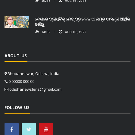
15235
AUG 05, 2026
ଦେଶରେ ପ୍ଲାଷ୍ଟିକ୍ ନୋଟ୍‌ ପ୍ରଚଳନ ଆରମ୍ଭ ଆସନ୍ତା ଆର୍ଥିକ
ବର୍ଷରୁ
13992
AUG 05, 2026
ABOUT US
Bhubaneswar, Odisha, India
0 00000 000 00
odishanewslens@gmail.com
FOLLOW US