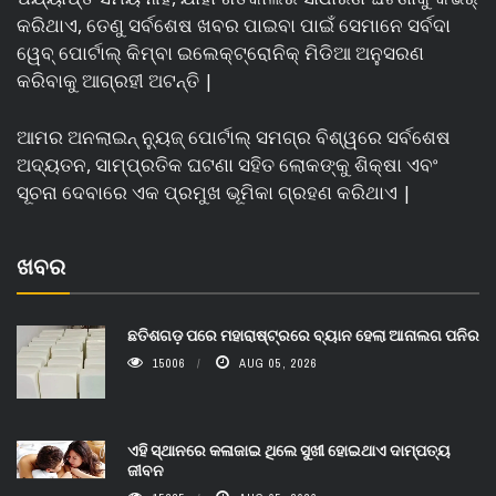
କରିଥାଏ, ତେଣୁ ସର୍ବଶେଷ ଖବର ପାଇବା ପାଇଁ ସେମାନେ ସର୍ବଦା
ୱେବ୍ ପୋର୍ଟାଲ୍ କିମ୍ବା ଇଲେକ୍ଟ୍ରୋନିକ୍ ମିଡିଆ ଅନୁସରଣ
କରିବାକୁ ଆଗ୍ରହୀ ଅଟନ୍ତି |
ଆମର ଅନଲାଇନ୍ ନ୍ୟୁଜ୍ ପୋର୍ଟାଲ୍ ସମଗ୍ର ବିଶ୍ୱରେ ସର୍ବଶେଷ
ଅଦ୍ୟତନ, ସାମ୍ପ୍ରତିକ ଘଟଣା ସହିତ ଲୋକଙ୍କୁ ଶିକ୍ଷା ଏବଂ
ସୂଚନା ଦେବାରେ ଏକ ପ୍ରମୁଖ ଭୂମିକା ଗ୍ରହଣ କରିଥାଏ |
ଖବର
ଛତିଶଗଡ଼ ପରେ ମହାରାଷ୍ଟ୍ରରେ ବ୍ୟାନ ହେଲା ଆନାଲଗ ପନିର
15006
AUG 05, 2026
ଏହି ସ୍ଥାନରେ କଳାଜାଇ ଥିଲେ ସୁଖୀ ହୋଇଥାଏ ଦାମ୍ପତ୍ୟ
ଜୀବନ