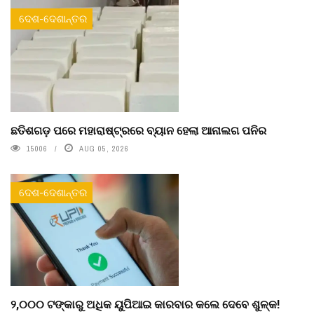
ଦେଶ-ଦେଶାନ୍ତର
ଛତିଶଗଡ଼ ପରେ ମହାରାଷ୍ଟ୍ରରେ ବ୍ୟାନ ହେଲା ଆନାଲଗ ପନିର
15006
AUG 05, 2026
ଦେଶ-ଦେଶାନ୍ତର
୨,୦୦୦ ଟଙ୍କାରୁ ଅଧିକ ୟୁପିଆଇ କାରବାର କଲେ ଦେବେ ଶୁଳ୍କ!