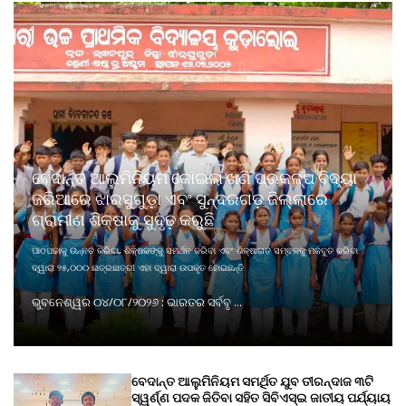
ବେଦାନ୍ତ ଆଲୁମିନିୟମ କୋଇଲା ଖଣି ପ୍ରକଳ୍ପ ବିଦ୍ୟା
ଜରିଆରେ ଝାରସୁଗୁଡ଼ା ଏବଂ ସୁନ୍ଦରଗଡ଼ ଜିଲ୍ଲାରେ
ଗ୍ରାମୀଣ ଶିକ୍ଷାକୁ ସୁଦୃଢ଼ କରୁଛି
ପାଠପଢାକୁ ଉନ୍ନତ କରିବା, ଶିକ୍ଷକଙ୍କୁ ସମର୍ଥନ କରିବା ଏବଂ ଶିକ୍ଷାଗତ ସମ୍ବଳକୁ ମଜବୁତ କରିବା
ଦ୍ୱାରା ୨୫,୦୦୦ ଛାତ୍ରଛାତ୍ରୀ ଏହା ଦ୍ୱାରା ଉପକୃତ ହୋଇଛନ୍ତି
ଭୁବନେଶ୍ୱର ୦୪/୦୮/୨୦୨୬ : ଭାରତର ସର୍ବବୃ ...
ବେଦାନ୍ତ ଆଲୁମିନିୟମ ସମର୍ଥିତ ଯୁବ ତୀରନ୍ଦାଜ ୩ଟି
ସ୍ୱର୍ଣ୍ଣ ପଦକ ଜିତିବା ସହିତ ସିବିଏସ୍ଇ ଜାତୀୟ ପର୍ଯ୍ୟାୟ