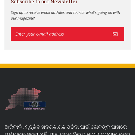
Subscribe to our Newsletter
Sign up to receive email updates and to hear what's going on with
our magazine!
ଆଜିକାଲି, ମୁଦ୍ରିତ ଖବରକାଗଜ ପଢିବା ପାଇଁ ଲୋକଙ୍କ ପାଖରେ
ପର୍ଯ୍ୟାପ୍ତ ସମୟ ନାହିଁ, ଯାହା ଗତକାଲିର ସାଧାରଣ ଘଟଣାକୁ କଭର୍