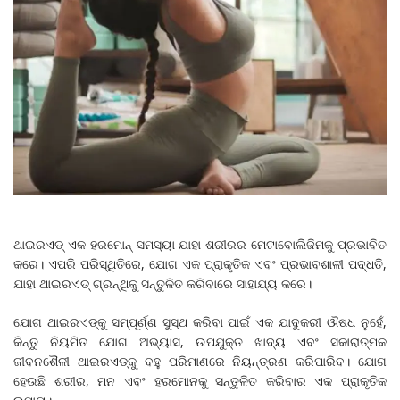
ଥାଇରଏଡ୍ ଏକ ହରମୋନ୍ ସମସ୍ୟା ଯାହା ଶରୀରର ମେଟାବୋଲିଜିମକୁ ପ୍ରଭାବିତ
କରେ। ଏପରି ପରିସ୍ଥିତିରେ, ଯୋଗ ଏକ ପ୍ରାକୃତିକ ଏବଂ ପ୍ରଭାବଶାଳୀ ପଦ୍ଧତି,
ଯାହା ଥାଇରଏଡ୍ ଗ୍ରନ୍ଥିକୁ ସନ୍ତୁଳିତ କରିବାରେ ସାହାଯ୍ୟ କରେ।
ଯୋଗ ଥାଇରଏଡ୍‌କୁ ସମ୍ପୂର୍ଣ୍ଣ ସୁସ୍ଥ କରିବା ପାଇଁ ଏକ ଯାଦୁକରୀ ଔଷଧ ନୁହେଁ,
କିନ୍ତୁ ନିୟମିତ ଯୋଗ ଅଭ୍ୟାସ, ଉପଯୁକ୍ତ ଖାଦ୍ୟ ଏବଂ ସକାରାତ୍ମକ
ଜୀବନଶୈଳୀ ଥାଇରଏଡ୍‌କୁ ବହୁ ପରିମାଣରେ ନିୟନ୍ତ୍ରଣ କରିପାରିବ। ଯୋଗ
ହେଉଛି ଶରୀର, ମନ ଏବଂ ହରମୋନକୁ ସନ୍ତୁଳିତ କରିବାର ଏକ ପ୍ରାକୃତିକ