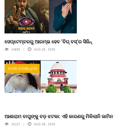
ସେପ୍ଟେମ୍ବରରୁ ଆରମ୍ଭ ହେବ 'ବିଗ୍ ବସ୍'ର ସିଜିନ୍
14682
AUG 05, 2026
ଦେଶ-ଦେଶାନ୍ତର
ଆଶାରାମ ବାପୁଙ୍କୁ ବଡ଼ ଝଟକା: ଏହି କାରଣରୁ ମିଳିଲାନି ଜାମିନ
15127
AUG 06, 2026