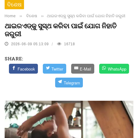
ବିଶେଷ
Home
››
ବିଶେଷ
››
ଥାଇରଏଡ୍‌କୁ ସୁସ୍ଥ କରିବା ପାଇଁ ଯୋଗ ନିହାତି ଜରୁରୀ
ଥାଇରଏଡ୍‌କୁ ସୁସ୍ଥ କରିବା ପାଇଁ ଯୋଗ ନିହାତି
ଜରୁରୀ
2026-06-09 05:13:09
16718
SHARE:
Facebook
Twitter
E-Mail
WhatsApp
Telegram