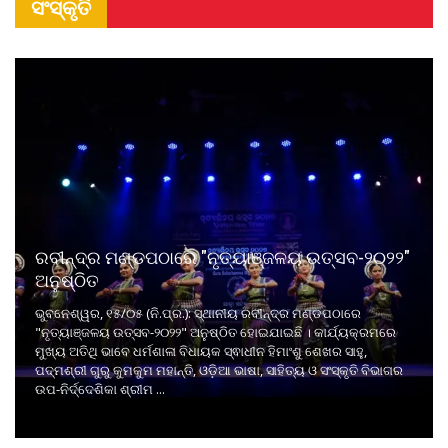
ସଂସ୍କୃତି
ରବୀନ୍ଦ୍ର ମଣ୍ଡପଠାରେ "ନୃତ୍ୟାଞ୍ଜଳୟ ଉତ୍ସବ-୨୦୨୨"
ଅନୁଷ୍ଠିତ
ଭୁବନେଶ୍ୱର, ୧୫/୦୫ (ନି.ପ୍ର.): ସ୍ଥାନୀୟ ରବୀନ୍ଦ୍ର ମଣ୍ଡପଠାରେ
"ନୃତ୍ୟାଞ୍ଜଳୟ ଉତ୍ସବ-୨୦୨୨" ଅନୁଷ୍ଠିତ ହୋଇଯାଇଛି । କାର୍ଯ୍ୟକ୍ରମରେ
ମୁଖ୍ୟ ଅତିଥି ଭାବେ ଧର୍ମଶାଳା ବିଧାୟକ ସ୍ଵାଧୀନ ହିମାଂଶୁ ଶେଖର ସାହୁ,
ପଦ୍ମଶ୍ରୀ ଗୁରୁ କୁମକୁମ ମହାନ୍ତି, ଓଡ଼ିଆ ଭାଷା, ସାହିତ୍ୟ ଓ ସଂସ୍କୃତି ବିଭାଗର
ଉପ-ନିର୍ଦ୍ଦେଶିକା ଶ୍ରୀମ ...