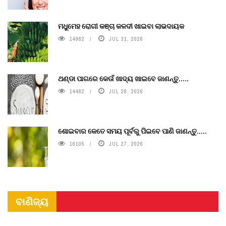
ମଧୁମେହ ରୋଗୀ କଞ୍ଚା କଳଦୀ ଖାଇବା ଲାଭଦାୟକ
14982
JUL 31, 2026
ଥଣ୍ଡା ପାଗରେ କେଉଁ ଖାଦ୍ୟ ଖାଇବେ ଜାଣନ୍ତୁ.....
14482
JUL 28, 2026
ଶୋଇବାର କେତେ ସମୟ ପୂର୍ବରୁ ପିଇବେ ପାଣି ଜାଣନ୍ତୁ.....
16105
JUL 27, 2026
ବାଣିଜ୍ୟ