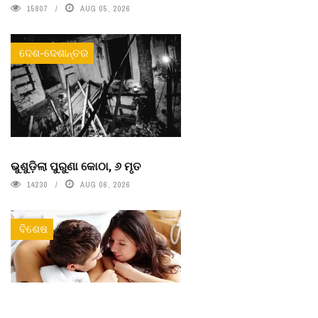
15807
AUG 05, 2026
ଦେଶ-ଦେଶାନ୍ତର
ଭୁଶୁଡ଼ିଲା ପୁରୁଣା କୋଠା, ୬ ମୃତ
14230
AUG 06, 2026
ବିଶେଷ