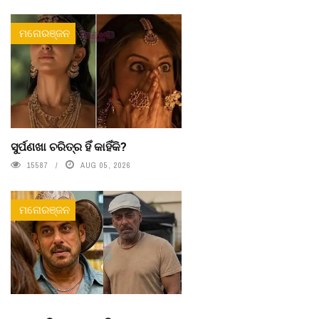
ମନୋରଞ୍ଜନ
ସୁର୍ପଣଖା ଚରିତ୍ର ହିଁ କାହିଁକି?
15587
AUG 05, 2026
ମନୋରଞ୍ଜନ