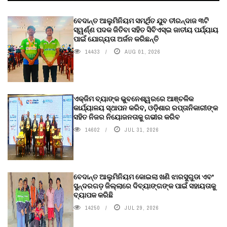
ବେଦାନ୍ତ ଆଲୁମିନିୟମ ସମର୍ଥିତ ଯୁବ ତୀରନ୍ଦାଜ ୩ଟି
ସ୍ୱର୍ଣ୍ଣ ପଦକ ଜିତିବା ସହିତ ସିବିଏସ୍ଇ ଜାତୀୟ ପର୍ଯ୍ୟାୟ
ପାଇଁ ଯୋଗ୍ୟତା ଅର୍ଜନ କରିଛନ୍ତି
14433
AUG 01, 2026
ଏକ୍ଜିମ ବ୍ୟାଙ୍କ ଭୁବନେଶ୍ୱରରେ ଆଞ୍ଚଳିକ
କାର୍ଯ୍ୟାଳୟ ସ୍ଥାପନ କରିବ, ଓଡ଼ିଶାର ରପ୍ତାନିକାରୀଙ୍କ
ସହିତ ନିଜର ନିୟୋଜନତାକୁ ଗଭୀର କରିବ
14602
JUL 31, 2026
ବେଦାନ୍ତ ଆଲୁମିନିୟମ କୋଇଲା ଖଣି ଝାରସୁଗୁଡା ଏବଂ
ସୁନ୍ଦରଗଡ଼ ଜିଲ୍ଲାରେ ଦିବ୍ୟାଙ୍ଗଙ୍କ ପାଇଁ ସହାୟତାକୁ
ବ୍ୟାପକ କରିଛି
14250
JUL 29, 2026