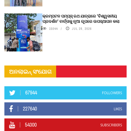
କ୍ରମ୍ପଟନ ପମ୍ପ୍‌ସ୍‌ ରଥ ଯାତ୍ରାରେ ‘ବିଶ୍ୱସନୀୟ
ପ୍ରଦର୍ଶନ’ ବାର୍ତ୍ତାକୁ ନୂଆ ରୂପରେ ଉପସ୍ଥାପନ କଲା
15044
JUL 28, 2026
ଅନଲାଇନ୍ ସଂଯୋଗ
67944
FOLLOWERS
227640
LIKES
54300
SUBSCRIBERS