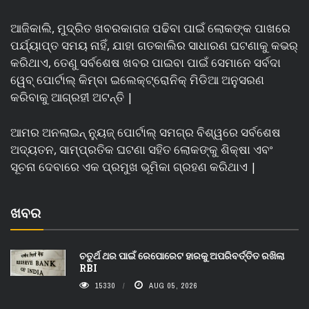
ଆଜିକାଲି, ମୁଦ୍ରିତ ଖବରକାଗଜ ପଢିବା ପାଇଁ ଲୋକଙ୍କ ପାଖରେ
ପର୍ଯ୍ୟାପ୍ତ ସମୟ ନାହିଁ, ଯାହା ଗତକାଲିର ସାଧାରଣ ଘଟଣାକୁ କଭର୍
କରିଥାଏ, ତେଣୁ ସର୍ବଶେଷ ଖବର ପାଇବା ପାଇଁ ସେମାନେ ସର୍ବଦା
ୱେବ୍ ପୋର୍ଟାଲ୍ କିମ୍ବା ଇଲେକ୍ଟ୍ରୋନିକ୍ ମିଡିଆ ଅନୁସରଣ
କରିବାକୁ ଆଗ୍ରହୀ ଅଟନ୍ତି |
ଆମର ଅନଲାଇନ୍ ନ୍ୟୁଜ୍ ପୋର୍ଟାଲ୍ ସମଗ୍ର ବିଶ୍ୱରେ ସର୍ବଶେଷ
ଅଦ୍ୟତନ, ସାମ୍ପ୍ରତିକ ଘଟଣା ସହିତ ଲୋକଙ୍କୁ ଶିକ୍ଷା ଏବଂ
ସୂଚନା ଦେବାରେ ଏକ ପ୍ରମୁଖ ଭୂମିକା ଗ୍ରହଣ କରିଥାଏ |
ଖବର
ଚତୁର୍ଥ ଥର ପାଇଁ ରେପୋରେଟ ହାରକୁ ଅପରିବର୍ତ୍ତିତ ରଖିଲା
RBI
15330
AUG 05, 2026