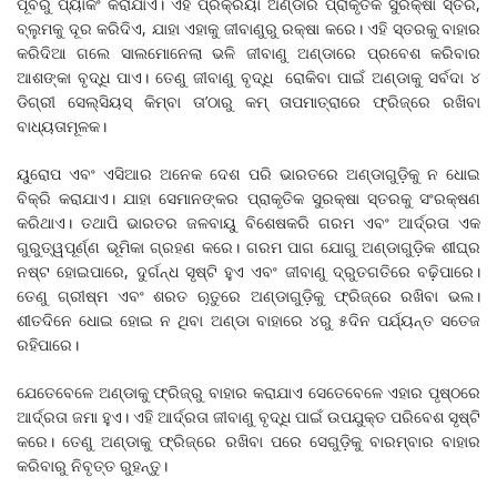
ପୂର୍ବରୁ ପ୍ୟାକିଂ କରାଯାଏ। ଏହି ପ୍ରକ୍ରିୟା ଅଣ୍ଡାର ପ୍ରାକୃତିକ ସୁରକ୍ଷା ସ୍ତର,
ବ୍ଲୁମକୁ ଦୂର କରିଦିଏ, ଯାହା ଏହାକୁ ଜୀବାଣୁରୁ ରକ୍ଷା କରେ। ଏହି ସ୍ତରକୁ ବାହାର
କରିଦିଆ ଗଲେ ସାଲମୋନେଲା ଭଳି ଜୀବାଣୁ ଅଣ୍ଡାରେ ପ୍ରବେଶ କରିବାର
ଆଶଙ୍କା ବୃଦ୍ଧି ପାଏ। ତେଣୁ ଜୀବାଣୁ ବୃଦ୍ଧି ରୋକିବା ପାଇଁ ଅଣ୍ଡାକୁ ସର୍ବଦା ୪
ଡିଗ୍ରୀ ସେଲ୍‌ସିୟସ୍‌ କିମ୍ବା ତା’ଠାରୁ କମ୍‌ ତାପମାତ୍ରାରେ ଫ୍ରିଜ୍‌ରେ ରଖିବା
ବାଧ୍ୟତାମୂଳକ।
ୟୁରୋପ ଏବଂ ଏସିଆର ଅନେକ ଦେଶ ପରି ଭାରତରେ ଅଣ୍ଡାଗୁଡ଼ିକୁ ନ ଧୋଇ
ବିକ୍ରି କରାଯାଏ। ଯାହା ସେମାନଙ୍କର ପ୍ରାକୃତିକ ସୁରକ୍ଷା ସ୍ତରକୁ ସଂରକ୍ଷଣ
କରିଥାଏ। ତଥାପି ଭାରତର ଜଳବାୟୁ ବିଶେଷକରି ଗରମ ଏବଂ ଆର୍ଦ୍ରତା ଏକ
ଗୁରୁତ୍ୱପୂର୍ଣ୍ଣ ଭୂମିକା ଗ୍ରହଣ କରେ। ଗରମ ପାଗ ଯୋଗୁ ଅଣ୍ଡାଗୁଡ଼ିକ ଶୀଘ୍ର
ନଷ୍ଟ ହୋଇପାରେ, ଦୁର୍ଗନ୍ଧ ସୃଷ୍ଟି ହୁଏ ଏବଂ ଜୀବାଣୁ ଦ୍ରୁତଗତିରେ ବଢ଼ିପାରେ।
ତେଣୁ ଗ୍ରୀଷ୍ମ ଏବଂ ଶରତ ଋ଼ତୁରେ ଅଣ୍ଡାଗୁଡ଼ିକୁ ଫ୍ରିଜ୍‌ରେ ରଖିବା ଭଲ।
ଶୀତଦିନେ ଧୋଇ ହୋଇ ନ ଥିବା ଅଣ୍ଡା ବାହାରେ ୪ରୁ ୫ଦିନ ପର୍ଯ୍ୟନ୍ତ ସତେଜ
ରହିପାରେ।
ଯେତେବେଳେ ଅଣ୍ଡାକୁ ଫ୍ରିଜ୍‌ରୁ ବାହାର କରାଯାଏ ସେତେବେଳେ ଏହାର ପୃଷ୍ଠରେ
ଆର୍ଦ୍ରତା ଜମା ହୁଏ। ଏହି ଆର୍ଦ୍ରତା ଜୀବାଣୁ ବୃଦ୍ଧି ପାଇଁ ଉପଯୁକ୍ତ ପରିବେଶ ସୃଷ୍ଟି
କରେ। ତେଣୁ ଅଣ୍ଡାକୁ ଫ୍ରିଜ୍‌ରେ ରଖିବା ପରେ ସେଗୁଡ଼ିକୁ ବାରମ୍ବାର ବାହାର
କରିବାରୁ ନିବୃତ୍ତ ରୁହନ୍ତୁ।