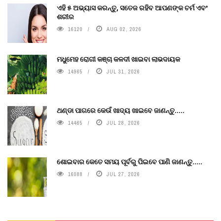
ଏହି ୫ ଅଭ୍ୟାସ କରନ୍ତୁ, ସତେଜ ରହିବ ଆପଣଙ୍କ ଚର୍ମ ଏବଂ
ଶରୀର
16120
AUG 02, 2026
ମଧୁମେହ ରୋଗୀ କଞ୍ଚା କଳଦୀ ଖାଇବା ଲାଭଦାୟକ
14965
JUL 31, 2026
ଥଣ୍ଡା ପାଗରେ କେଉଁ ଖାଦ୍ୟ ଖାଇବେ ଜାଣନ୍ତୁ.....
14465
JUL 28, 2026
ଶୋଇବାର କେତେ ସମୟ ପୂର୍ବରୁ ପିଇବେ ପାଣି ଜାଣନ୍ତୁ.....
16088
JUL 27, 2026