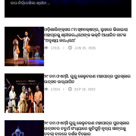
ଉପ-ନିର୍ଦ୍ଦେଶିକା ଶ୍ରୀମ ...
ଓଡ଼ିଶାଲିଙ୍କ୍ସର ୮ମ ସ୍ଵନକ୍ଷତ୍ର, ଲୁହରେ ଭିଜାଇଲା
ମହାପ୍ରଭୁ ଶ୍ରୀଜଗନ୍ନାଥଙ୍କ ଭକ୍ତି ଆଧାରିତ ନାଟକ
‘ଅଦୃଶ୍ୟ ଜଗନ୍ନାଥ‘
17015
JUN 25, 2025
୨୯ ତମ ଓଏମ୍‌ସି. ଗୁରୁ କେଳୁଚରଣ ମହାପାତ୍ର ପୁରସ୍କାର
ଉତ୍ସବ ଉଦ୍‍ଯାପିତ
17624
SEP 10, 2023
୨୯ ତମ ଓଏମ୍‌ସି ଗୁରୁ କେଳୁଚରଣ ମହାପାତ୍ର ପୁରସ୍କାର
ଉତ୍ସବର ଚତୁର୍ଥ ସଂଧ୍ୟାରେ କୁଚିପୁଡ଼ି ନୃତ୍ୟ ସାଙ୍ଗକୁ
ତବଲା ବାଦରେ ଦର୍ଶକ ବିଭୋର