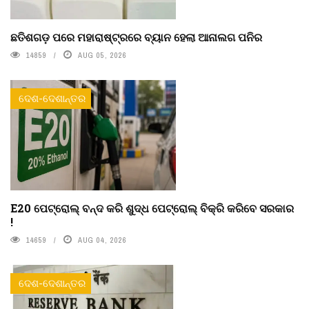
ଛତିଶଗଡ଼ ପରେ ମହାରାଷ୍ଟ୍ରରେ ବ୍ୟାନ ହେଲା ଆନାଲଗ ପନିର
14859
AUG 05, 2026
ଦେଶ-ଦେଶାନ୍ତର
E20 ପେଟ୍ରୋଲ୍ ବନ୍ଦ କରି ଶୁଦ୍ଧ ପେଟ୍ରୋଲ୍ ବିକ୍ରି କରିବେ ସରକାର
!
14659
AUG 04, 2026
ଦେଶ-ଦେଶାନ୍ତର