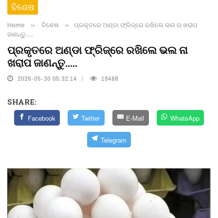
ବିଶେଷ
Home
››
ବିଶେଷ
››
ପ୍ରକୃତରେ ଅଣ୍ଡା ଫ୍ରିଜ୍‌ରେ ରଖିଲେ ଭଲ ନା ଖରାପ
ଜାଣନ୍ତୁ.....
ପ୍ରକୃତରେ ଅଣ୍ଡା ଫ୍ରିଜ୍‌ରେ ରଖିଲେ ଭଲ ନା
ଖରାପ ଜାଣନ୍ତୁ.....
2026-05-30 05:32:14
16488
SHARE:
Facebook
Twitter
E-Mail
WhatsApp
Telegram