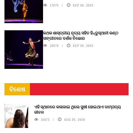
17675
SEP 09, 2023
କଥକ ଶାସ୍ତ୍ରୀୟ ନୃତ୍ୟ ସହିତ ହିନ୍ଦୁସ୍ଥାନୀ କଣ୍ଠ
ସଙ୍ଗୀତରେ ଦର୍ଶକ ବିଭୋର
18076
SEP 06, 2023
ବିଶେଷ
ଏହି ସ୍ଥାନରେ କଳାଜାଇ ଥିଲେ ସୁଖୀ ହୋଇଥାଏ ଦାମ୍ପତ୍ୟ
ଜୀବନ
15073
AUG 05, 2026