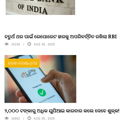
ଚତୁର୍ଥ ଥର ପାଇଁ ରେପୋରେଟ ହାରକୁ ଅପରିବର୍ତ୍ତିତ ରଖିଲା RBI
15330
AUG 05, 2026
ଦେଶ-ଦେଶାନ୍ତର
୨,୦୦୦ ଟଙ୍କାରୁ ଅଧିକ ୟୁପିଆଇ କାରବାର କଲେ ଦେବେ ଶୁଳ୍କ!
15652
AUG 05, 2026