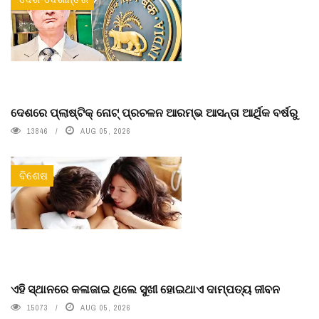
ଦେଶରେ ପ୍ଲାଷ୍ଟିକ୍ ନୋଟ୍‌ ପ୍ରଚଳନ ଆରମ୍ଭ ଆସନ୍ତା ଆର୍ଥିକ ବର୍ଷରୁ
13846
AUG 05, 2026
ବିଶେଷ
ଏହି ସ୍ଥାନରେ କଳାଜାଇ ଥିଲେ ସୁଖୀ ହୋଇଥାଏ ଦାମ୍ପତ୍ୟ ଜୀବନ
15073
AUG 05, 2026