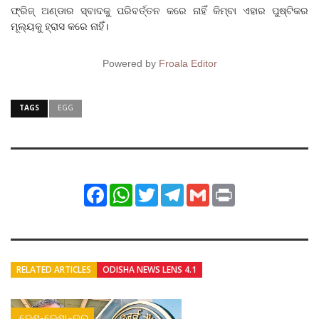
ଫ୍ରିଜ୍‌ ଅଣ୍ଡାର ସ୍ବାଦକୁ ପରିବର୍ତ୍ତନ କରେ ନାହିଁ କିମ୍ବା ଏହାର ପୁଷ୍ଟିକର
ମୂଲ୍ୟକୁ ହ୍ରାସ କରେ ନାହିଁ।
Powered by
Froala Editor
TAGS
EGG
Facebook
WhatsApp
Twitter
Telegram
Gmail
Print
RELATED ARTICLES
ODISHA NEWS LENS 4.1
ଦେଶ-ଦେଶାନ୍ତର