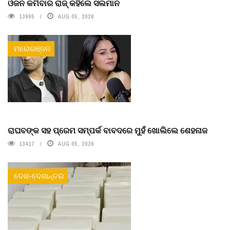
ଓଜନ କମିବାର ରାଜ୍ କହିଲେ ସଲମାନ
13995
AUG 05, 2026
ମନୋରଞ୍ଜନ
ରାଘବଙ୍କ ସହ ପ୍ରେମ ସମ୍ପର୍କ ବାବଦରେ ମୁହଁ ଖୋଲିଲେ ଶେହନାଜ
13417
AUG 05, 2026
ଦେଶ-ଦେଶାନ୍ତର