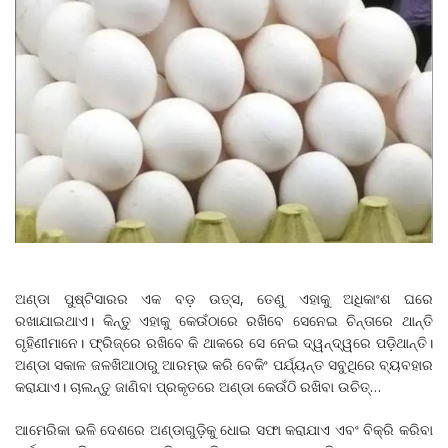
ଅଣ୍ଡା ପୁଷ୍ଟିସାରର ଏକ ବଡ଼ ଉତ୍ସ, ତେଣୁ ଏହାକୁ ଅଧିକାଂଶ ଘରେ
ରଖାଯାଇଥାଏ। କିନ୍ତୁ ଏହାକୁ କେଉଁଠାରେ ରଖିବେ ସେନେଇ ଚିନ୍ତାରେ ଥାନ୍ତି
ଗୃହିଣୀମାନେ। ଫ୍ରିଜ୍‌ରେ ରଖିବେ କି ଥାକରେ ସେ ନେଇ ଦ୍ୱନ୍ଦ୍ୱରେ ପଡ଼ିଥାନ୍ତି।
ଅଣ୍ଡା ସକାଳ ଜଳଖିଆଠାରୁ ଆରମ୍ଭ କରି ବେକିଂ ପର୍ଯ୍ୟନ୍ତ ସବୁଥିରେ ବ୍ୟବହାର
କରାଯାଏ। ଚାଲନ୍ତୁ ଜାଣିବା ପ୍ରକୃତରେ ଅଣ୍ଡା କେଉଁଠି ରଖିବା ଉଚିତ୍‌…
ଆମେରିକା ଭଳି ଦେଶରେ ଅଣ୍ଡାଗୁଡ଼ିକୁ ଧୋଇ ସଫା କରାଯାଏ ଏବଂ ବିକ୍ରି କରିବା