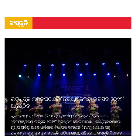
ସଂସ୍କୃତି
ରବୀନ୍ଦ୍ର ମଣ୍ଡପଠାରେ "ନୃତ୍ୟାଞ୍ଜଳୟ ଉତ୍ସବ-୨୦୨୨"
ଅନୁଷ୍ଠିତ
ଭୁବନେଶ୍ୱର, ୧୫/୦୫ (ନି.ପ୍ର.): ସ୍ଥାନୀୟ ରବୀନ୍ଦ୍ର ମଣ୍ଡପଠାରେ
"ନୃତ୍ୟାଞ୍ଜଳୟ ଉତ୍ସବ-୨୦୨୨" ଅନୁଷ୍ଠିତ ହୋଇଯାଇଛି । କାର୍ଯ୍ୟକ୍ରମରେ
ମୁଖ୍ୟ ଅତିଥି ଭାବେ ଧର୍ମଶାଳା ବିଧାୟକ ସ୍ଵାଧୀନ ହିମାଂଶୁ ଶେଖର ସାହୁ,
ପଦ୍ମଶ୍ରୀ ଗୁରୁ କୁମକୁମ ମହାନ୍ତି, ଓଡ଼ିଆ ଭାଷା, ସାହିତ୍ୟ ଓ ସଂସ୍କୃତି ବିଭାଗର