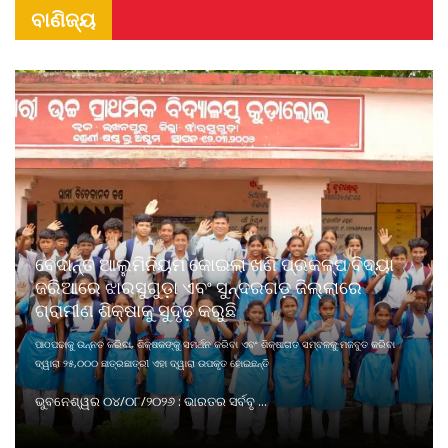
ବାଣିଜ୍ୟ
ବେଦାନ୍ତ ଆଲୁମିନିୟମ କୋଇଲା ଖଣି ପ୍ରକଳ୍ପ ବିଦ୍ୟା
ଜରିଆରେ ଝାରସୁଗୁଡ଼ା ଏବଂ ସୁନ୍ଦରଗଡ଼ ଜିଲ୍ଲାରେ
ଗ୍ରାମୀଣ ଶିକ୍ଷାକୁ ସୁଦୃଢ଼ କରୁଛି
ପାଠପଢାକୁ ଉନ୍ନତ କରିବା, ଶିକ୍ଷକଙ୍କୁ ସମର୍ଥନ କରିବା ଏବଂ ଶିକ୍ଷାଗତ ସମ୍ବଳକୁ ମଜବୁତ କରିବା
ଦ୍ୱାରା ୨୫,୦୦୦ ଛାତ୍ରଛାତ୍ରୀ ଏହା ଦ୍ୱାରା ଉପକୃତ ହୋଇଛନ୍ତି
ଭୁବନେଶ୍ୱର ୦୪/୦୮/୨୦୨୬ : ଭାରତର ସର୍ବବୃ ...