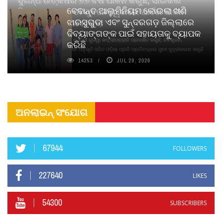
ସୁଗନ୍ଧ ଉତ୍କର୍ଷର ୭୭ ବର୍ଷ ପାଳନ କରୁଛି, ସାଇକଲ
ବେଦାନ୍ତ ଆଲୁମିନିୟମ କୋଇଲା ଖଣି
ପିୟୋର୍‌ ଅଗରବତୀ ଭୁବନେଶ୍ୱରରେ ପାର୍ବଣ କାଳୀନ
ଝାରସୁଗୁଡା ଏବଂ ସୁନ୍ଦରଗଡ଼ ଜିଲ୍ଲାରେ
ନବସୃଜନ ଉନ୍ମୋଚନ କଲା
ଦିବ୍ୟାଙ୍ଗଙ୍କ ପାଇଁ ସହାୟତାକୁ ବ୍ୟାପକ
ବାଉଁଶ ବିହୀନ କଠିନ ଧୂପ ଏବଂ ମେଦିନୀ ଜୁଡୱା କପ୍‌ ସାମ୍ବ୍ରାନି ପ୍ରଦର୍ଶିତ କରୁଛି; ନବସୃଜନ,
କରିଛି
ଦୀର୍ଘସ୍ଥାୟିତା ଏବଂ ଆଧ୍ୟାତ୍ମିକ ଅନୁଭୂତି ସହିତ ଓଡ଼ିଶା ପ୍ରତି ପ୍ରତିବଦ୍ଧତା ପୁନଃ ସୁଦୃଢୀକରଣ କରୁଛି
14253
JUL 29, 2026
ଅନଲାଇନ୍ ସଂଯୋଗ
67944
FOLLOWERS
227640
LIKES
54300
SUBSCRIBERS