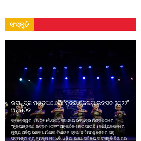
ସଂସ୍କୃତି
ରବୀନ୍ଦ୍ର ମଣ୍ଡପଠାରେ "ନୃତ୍ୟାଞ୍ଜଳୟ ଉତ୍ସବ-୨୦୨୨"
ଅନୁଷ୍ଠିତ
ଭୁବନେଶ୍ୱର, ୧୫/୦୫ (ନି.ପ୍ର.): ସ୍ଥାନୀୟ ରବୀନ୍ଦ୍ର ମଣ୍ଡପଠାରେ
"ନୃତ୍ୟାଞ୍ଜଳୟ ଉତ୍ସବ-୨୦୨୨" ଅନୁଷ୍ଠିତ ହୋଇଯାଇଛି । କାର୍ଯ୍ୟକ୍ରମରେ
ମୁଖ୍ୟ ଅତିଥି ଭାବେ ଧର୍ମଶାଳା ବିଧାୟକ ସ୍ଵାଧୀନ ହିମାଂଶୁ ଶେଖର ସାହୁ,
ପଦ୍ମଶ୍ରୀ ଗୁରୁ କୁମକୁମ ମହାନ୍ତି, ଓଡ଼ିଆ ଭାଷା, ସାହିତ୍ୟ ଓ ସଂସ୍କୃତି ବିଭାଗର