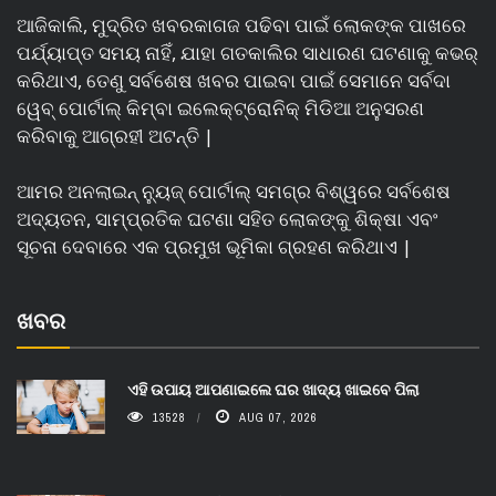
ଆଜିକାଲି, ମୁଦ୍ରିତ ଖବରକାଗଜ ପଢିବା ପାଇଁ ଲୋକଙ୍କ ପାଖରେ
ପର୍ଯ୍ୟାପ୍ତ ସମୟ ନାହିଁ, ଯାହା ଗତକାଲିର ସାଧାରଣ ଘଟଣାକୁ କଭର୍
କରିଥାଏ, ତେଣୁ ସର୍ବଶେଷ ଖବର ପାଇବା ପାଇଁ ସେମାନେ ସର୍ବଦା
ୱେବ୍ ପୋର୍ଟାଲ୍ କିମ୍ବା ଇଲେକ୍ଟ୍ରୋନିକ୍ ମିଡିଆ ଅନୁସରଣ
କରିବାକୁ ଆଗ୍ରହୀ ଅଟନ୍ତି |
ଆମର ଅନଲାଇନ୍ ନ୍ୟୁଜ୍ ପୋର୍ଟାଲ୍ ସମଗ୍ର ବିଶ୍ୱରେ ସର୍ବଶେଷ
ଅଦ୍ୟତନ, ସାମ୍ପ୍ରତିକ ଘଟଣା ସହିତ ଲୋକଙ୍କୁ ଶିକ୍ଷା ଏବଂ
ସୂଚନା ଦେବାରେ ଏକ ପ୍ରମୁଖ ଭୂମିକା ଗ୍ରହଣ କରିଥାଏ |
ଖବର
ଏହି ଉପାୟ ଆପଣାଇଲେ ଘର ଖାଦ୍ୟ ଖାଇବେ ପିଲା
13528
AUG 07, 2026