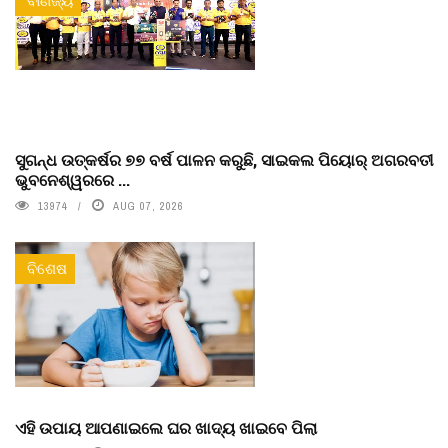
ବାଣିଜ୍ୟ
ସୁଗନ୍ଧ ଉତ୍କର୍ଷର ୭୭ ବର୍ଷ ପାଳନ କରୁଛି, ସାଇକଲ ପିୟୋର୍‌ ଅଗରବତୀ
ଭୁବନେଶ୍ୱରରେ ...
13974
AUG 07, 2026
ବିଶେଷ
ଏହି ଉପାୟ ଆପଣାଇଲେ ଘର ଖାଦ୍ୟ ଖାଇବେ ପିଲା