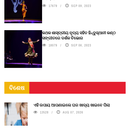
17679
SEP 09, 2023
କଥକ ଶାସ୍ତ୍ରୀୟ ନୃତ୍ୟ ସହିତ ହିନ୍ଦୁସ୍ଥାନୀ କଣ୍ଠ
ସଙ୍ଗୀତରେ ଦର୍ଶକ ବିଭୋର
18079
SEP 06, 2023
ବିଶେଷ
ଏହି ଉପାୟ ଆପଣାଇଲେ ଘର ଖାଦ୍ୟ ଖାଇବେ ପିଲା
13528
AUG 07, 2026