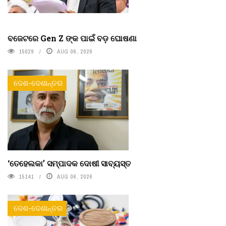
ବଜେଟରେ Gen Z ଙ୍କ ପାଇଁ ବଡ଼ ଘୋଷଣା
15029
AUG 06, 2026
ଦେଶ-ଦେଶାନ୍ତର
‘ତେହେଲକା’ ସମ୍ପାଦକ ଦୋଷୀ ସାବ୍ୟସ୍ତ
15141
AUG 06, 2026
ଦେଶ-ଦେଶାନ୍ତର