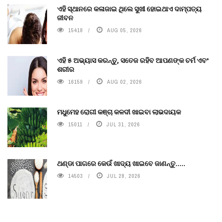
ଏହି ସ୍ଥାନରେ କଳାଜାଇ ଥିଲେ ସୁଖୀ ହୋଇଥାଏ ଦାମ୍ପତ୍ୟ
ଜୀବନ
15418
AUG 05, 2026
ଏହି ୫ ଅଭ୍ୟାସ କରନ୍ତୁ, ସତେଜ ରହିବ ଆପଣଙ୍କ ଚର୍ମ ଏବଂ
ଶରୀର
16159
AUG 02, 2026
ମଧୁମେହ ରୋଗୀ କଞ୍ଚା କଳଦୀ ଖାଇବା ଲାଭଦାୟକ
15011
JUL 31, 2026
ଥଣ୍ଡା ପାଗରେ କେଉଁ ଖାଦ୍ୟ ଖାଇବେ ଜାଣନ୍ତୁ.....
14503
JUL 28, 2026