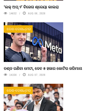
‘ଲକ୍ ଅପ୍ ୨’ ବିଜେତା ଶ୍ରେୟା କାଲରା
14632
AUG 06, 2026
ଦେଶ-ଦେଶାନ୍ତର
ତଣ୍ଡ ଗଣିବା ମେଟା, ଦେବ ୫ ହଜାର କୋଟିର ଜରିମାନା
14156
AUG 07, 2026
ଦେଶ-ଦେଶାନ୍ତର