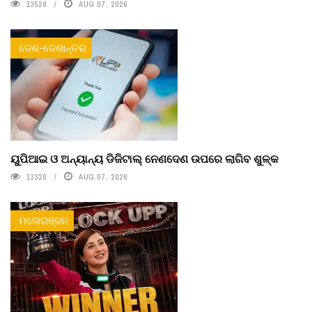
13528
AUG 07, 2026
ଦେଶ-ଦେଶାନ୍ତର
ୟୁପିଆଇ ଓ ଅନ୍ୟାନ୍ୟ ଡିଜିଟାଲ୍ ନେଣଦେଣ ଉପରେ ଲାଗିବ ଶୁଳ୍କ
13320
AUG 07, 2026
ମନୋରଞ୍ଜନ