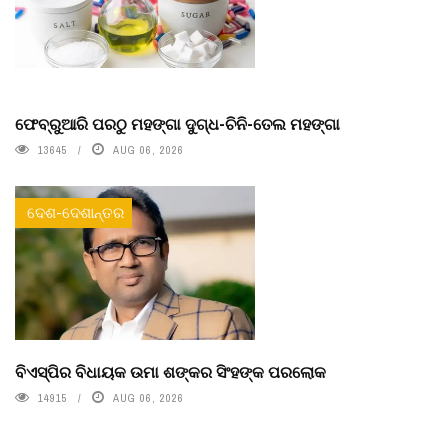
ଫେବ୍ରୁଆରି ପରଠୁ ମହଙ୍ଗା ଦୁଗ୍ଧ-ଚିନି-ତେଲ ମହଙ୍ଗା
13645
AUG 06, 2026
ଦେଶ-ଦେଶାନ୍ତର
ବିଏସ୍‌ପିର ବିଧାୟକ ଉମା ଶଙ୍କର ସିଂହଙ୍କ ପରଲୋକ
14915
AUG 06, 2026