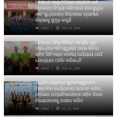
ବେଦାନ୍ତ ଆଲୁମିନିୟମ କୋଇଲା ଖଣି
ପ୍ରକଳ୍ପ ବିଦ୍ୟା ଜରିଆରେ ଝାରସୁଗୁଡ଼ା
ଏବଂ ସୁନ୍ଦରଗଡ଼ ଜିଲ୍ଲାରେ ଗ୍ରାମୀଣ
ଶିକ୍ଷାକୁ ସୁଦୃଢ଼ କରୁଛି
14143
AUG 04, 2026
ବେଦାନ୍ତ ଆଲୁମିନିୟମ ସମର୍ଥିତ ଯୁବ
ତୀରନ୍ଦାଜ ୩ଟି ସ୍ୱର୍ଣ୍ଣ ପଦକ ଜିତିବା
ସହିତ ସିବିଏସ୍ଇ ଜାତୀୟ ପର୍ଯ୍ୟାୟ ପାଇଁ
ଯୋଗ୍ୟତା ଅର୍ଜନ କରିଛନ୍ତି
14438
AUG 01, 2026
ଏକ୍ଜିମ ବ୍ୟାଙ୍କ ଭୁବନେଶ୍ୱରରେ
ଆଞ୍ଚଳିକ କାର୍ଯ୍ୟାଳୟ ସ୍ଥାପନ କରିବ,
ଓଡ଼ିଶାର ରପ୍ତାନିକାରୀଙ୍କ ସହିତ ନିଜର
ନିୟୋଜନତାକୁ ଗଭୀର କରିବ
14606
JUL 31, 2026