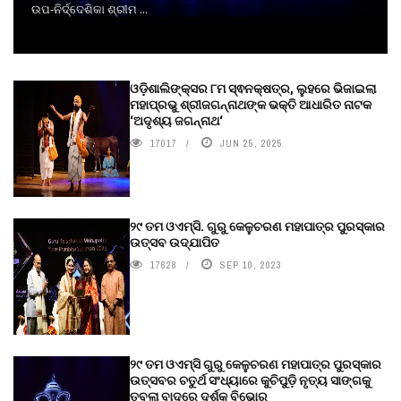
ଉପ-ନିର୍ଦ୍ଦେଶିକା ଶ୍ରୀମ ...
ଓଡ଼ିଶାଲିଙ୍କ୍ସର ୮ମ ସ୍ଵନକ୍ଷତ୍ର, ଲୁହରେ ଭିଜାଇଲା
ମହାପ୍ରଭୁ ଶ୍ରୀଜଗନ୍ନାଥଙ୍କ ଭକ୍ତି ଆଧାରିତ ନାଟକ
‘ଅଦୃଶ୍ୟ ଜଗନ୍ନାଥ‘
17017
JUN 25, 2025
୨୯ ତମ ଓଏମ୍‌ସି. ଗୁରୁ କେଳୁଚରଣ ମହାପାତ୍ର ପୁରସ୍କାର
ଉତ୍ସବ ଉଦ୍‍ଯାପିତ
17628
SEP 10, 2023
୨୯ ତମ ଓଏମ୍‌ସି ଗୁରୁ କେଳୁଚରଣ ମହାପାତ୍ର ପୁରସ୍କାର
ଉତ୍ସବର ଚତୁର୍ଥ ସଂଧ୍ୟାରେ କୁଚିପୁଡ଼ି ନୃତ୍ୟ ସାଙ୍ଗକୁ
ତବଲା ବାଦରେ ଦର୍ଶକ ବିଭୋର