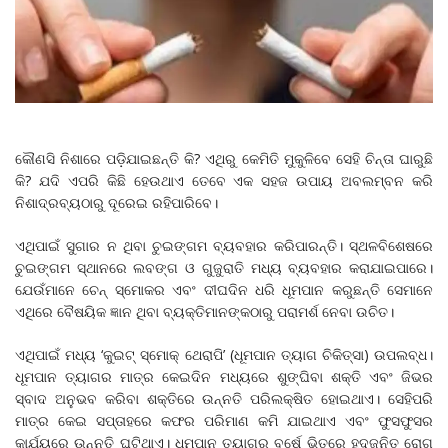
କୌଣସି ନିଶାରେ ପଡ଼ିଯାଇଛନ୍ତି କି? ଏଥିରୁ କେମିତି ମୁକୁଳିବେ ସେହି ଚିନ୍ତା ଘାରୁଛି
କି? ଯଦି ଏପରି କିଛି ହେଉଥାଏ ତେବେ ଏକ ସହଜ ଉପାୟ ଅବଲମ୍ବନ କରି
ନିଶାଦ୍ରବ୍ୟଠାରୁ ଦୂରେଇ ରହିପାରିବେ।
ଏଥିପାଇଁ ସୁଗାର ନ ଥିବା ଚୁଇଙ୍ଗମ ବ୍ୟବହାର କରିପାରନ୍ତି। ସ୍ଥଳବିଶେଷରେ
ଚୁଇଙ୍ଗମ ସ୍ଥାନରେ ଲବଙ୍ଗ ଓ ଗୁଜୁରାତି ମଧ୍ୟ ବ୍ୟବହାର କରାଯାଇପାରେ।
ଯେଉଁମାନେ ଚେନ୍‌ ସ୍ମୋକର ଏବଂ ଦୀଘଦିନ ଧରି ଧୂମପାନ କରୁଛନ୍ତି ସେମାନେ
ଏଥିରେ ବୈଷୟିକ ଜ୍ଞାନ ଥିବା ବ୍ୟକ୍ତିମାନଙ୍କଠାରୁ ପରାମର୍ଶ ନେବା ଉଚିତ।
ଏଥିପାଇଁ ମଧ୍ୟ ‘କୁଇଟ୍‌ ସ୍ମୋକ୍‌ ଥେରାପି’ (ଧୂମପାନ ତ୍ୟାଗ ଚିକିତ୍ସା) ଉପଲବ୍ଧ।
ଧୂମପାନ ତ୍ୟାଗର ମାତ୍ର କେଇଦିନ ମଧ୍ୟରେ ଶୁଙ୍ଘିବା ଶକ୍ତି ଏବଂ ଜିଭର
ସ୍ବାଦ ଅନୁଭବ କରିବା ଶକ୍ତିରେ ଉନ୍ନତି ପରିଲକ୍ଷିତ ହୋଇଥାଏ। ସେହିପରି
ମାତ୍ର କେଇ ସପ୍ତାହରେ କଫର ପରିମାଣ କମି ଯାଇଥାଏ ଏବଂ ଫୁସଫୁସର
କାର୍ଯ୍ୟରେ ଉନ୍ନତି ଘଟିଥାଏ। ଧୂମପାନ ତ୍ୟାଗର ବର୍ଷେ ଭିତରେ ହୃଦ୍‌ଜନିତ ରୋଗ