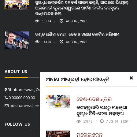
ସୁଗନ୍ଧ ଉତ୍କର୍ଷର ୭୭ ବର୍ଷ ପାଳନ କରୁଛି, ସାଇକଲ ପିୟୋର୍‌
ଅଗରବତୀ ଭୁବନେଶ୍ୱରରେ ପାର୍ବଣ କାଳୀନ ନବସୃଜନ
ଉନ୍ମୋଚନ କଲା
13974
AUG 07, 2026
ତଣ୍ଡ ଗଣିବା ମେଟା, ଦେବ ୫ ହଜାର କୋଟିର ଜରିମାନା
14156
AUG 07, 2026
ABOUT US
ଆପଣ ଆଗ୍ରହୀ ହୋଇପାରନ୍ତି
Bhubaneswar, Odisha, India
0 00000 000 00
ଦେଶ-ଦେଶାନ୍ତର
odishanewslens@gmail.com
ଫେବ୍ରୁଆରି ପରଠୁ ମହଙ୍ଗା
ଦୁଗ୍ଧ-ଚିନି-ତେଲ ମହଙ୍ଗା
13645
AUG 06, 2026
FOLLOW US
ମନୋରଞ୍ଜନ