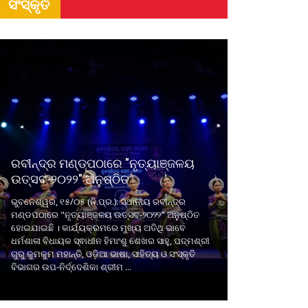
ସଂସ୍କୃତି
ରବୀନ୍ଦ୍ର ମଣ୍ଡପଠାରେ "ନୃତ୍ୟାଞ୍ଜଳୟ
ଉତ୍ସବ-୨୦୨୨" ଅନୁଷ୍ଠିତ
ଭୁବନେଶ୍ୱର, ୧୫/୦୫ (ନି.ପ୍ର.): ସ୍ଥାନୀୟ ରବୀନ୍ଦ୍ର
ମଣ୍ଡପଠାରେ "ନୃତ୍ୟାଞ୍ଜଳୟ ଉତ୍ସବ-୨୦୨୨" ଅନୁଷ୍ଠିତ
ହୋଇଯାଇଛି । କାର୍ଯ୍ୟକ୍ରମରେ ମୁଖ୍ୟ ଅତିଥି ଭାବେ
ଧର୍ମଶାଳା ବିଧାୟକ ସ୍ଵାଧୀନ ହିମାଂଶୁ ଶେଖର ସାହୁ, ପଦ୍ମଶ୍ରୀ
ଗୁରୁ କୁମକୁମ ମହାନ୍ତି, ଓଡ଼ିଆ ଭାଷା, ସାହିତ୍ୟ ଓ ସଂସ୍କୃତି
ବିଭାଗର ଉପ-ନିର୍ଦ୍ଦେଶିକା ଶ୍ରୀମ ...