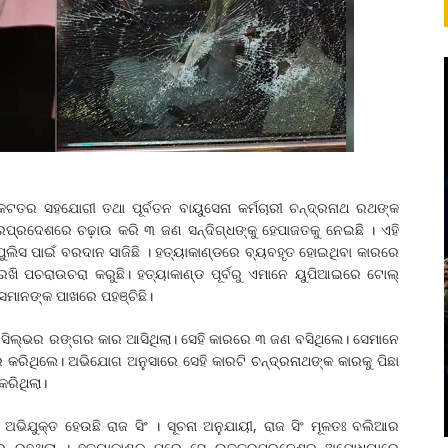
ନିକଟତର ସହଯୋଗୀ ତଥା ପୂର୍ବତନ ବାୟୁସେନା କର୍ମଚାରୀ ଚନ୍ଦ୍ରନାଥ ରଥଙ୍କ
ରପ୍ରଦେଶରେ ଚଢ଼ାଉ କରି ୩ ଜଣ ସନ୍ଦିଗ୍ଧଙ୍କୁ ହେପାଜତକୁ ନେଇଛି । ଏହି
ପୁଲିସ ପାଇଁ ବରଦାନ ସାଜିଛି । ହତ୍ୟାକାଣ୍ଡରେ ବ୍ୟବହୃତ ହୋଇଥିବା କାରରେ
ରଖି ପଚରାଉଚରା କରୁଛି। ହତ୍ୟାକାଣ୍ଡ ପୂର୍ବରୁ ଏମାନେ ୟୁପିଆଇରେ ଟୋଲ୍
ମାନଙ୍କ ପାଖରେ ପହଞ୍ଚିଛି।
ଏକ ସିଲ୍‌ଭର ରଙ୍ଗର କାର ଆସିଥିଲା। ସେହି କାରରେ ୩ ଜଣ ବସିଥିଲେ। ସେମାନେ
ିଥିଲେ। ଅଭିଯୋଗ ଅନୁସାରେ ସେହି କାରଟି ଚନ୍ଦ୍ରନାଥଙ୍କ କାରକୁ ପିଛା
କରିଥିଲା।
ଅଭିଯୁକ୍ତ ହେଉଛି ରାଜ ସିଂ । ସୂଚନା ଅନୁଯାୟୀ, ରାଜ ସିଂ ମୂଳତଃ ବଲିଆର
ରେ ରହୁଥିଲା । ହତ୍ୟାକାଣ୍ଡ ପରେ ସେ ଉତ୍ତରପ୍ରଦେଶର ଅଯୋଧ୍ୟାରେ