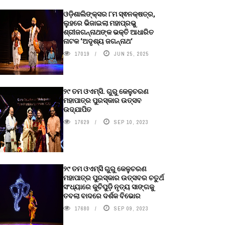
ଓଡ଼ିଶାଲିଙ୍କ୍ସର ୮ମ ସ୍ଵନକ୍ଷତ୍ର,
ଲୁହରେ ଭିଜାଇଲା ମହାପ୍ରଭୁ
ଶ୍ରୀଜଗନ୍ନାଥଙ୍କ ଭକ୍ତି ଆଧାରିତ
ନାଟକ ‘ଅଦୃଶ୍ୟ ଜଗନ୍ନାଥ‘
17019
JUN 25, 2025
୨୯ ତମ ଓଏମ୍‌ସି. ଗୁରୁ କେଳୁଚରଣ
ମହାପାତ୍ର ପୁରସ୍କାର ଉତ୍ସବ
ଉଦ୍‍ଯାପିତ
17629
SEP 10, 2023
୨୯ ତମ ଓଏମ୍‌ସି ଗୁରୁ କେଳୁଚରଣ
ମହାପାତ୍ର ପୁରସ୍କାର ଉତ୍ସବର ଚତୁର୍ଥ
ସଂଧ୍ୟାରେ କୁଚିପୁଡ଼ି ନୃତ୍ୟ ସାଙ୍ଗକୁ
ତବଲା ବାଦରେ ଦର୍ଶକ ବିଭୋର
17680
SEP 09, 2023