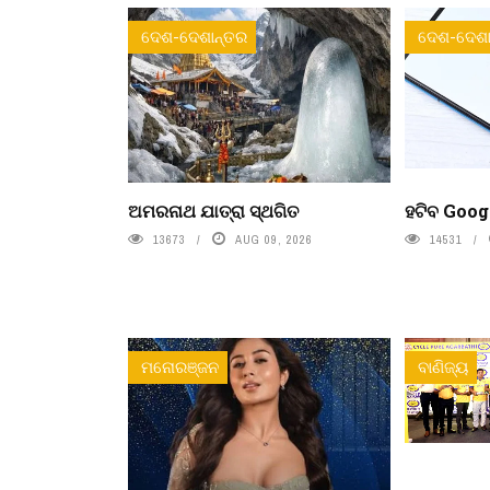
ଦେଶ-ଦେଶାନ୍ତର
ଦେଶ-ଦେଶା
ଅମରନାଥ ଯାତ୍ରା ସ୍ଥଗିତ
ହଟିବ Goog
13673
AUG 09, 2026
14531
ମନୋରଞ୍ଜନ
ବାଣିଜ୍ୟ