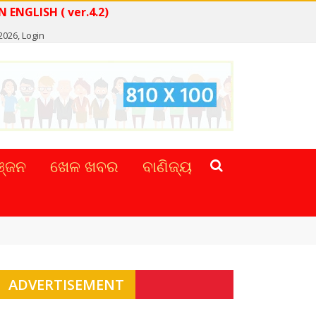
 NEWS IN ENGLISH ( ver.4.2)
2026,
Login
୍ଜନ
ଖେଳ ଖବର
ବାଣିଜ୍ୟ
ADVERTISEMENT