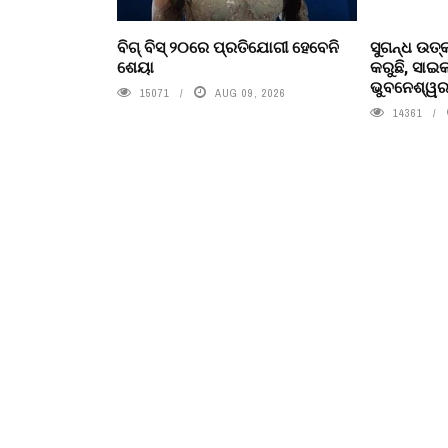
ବିଗ୍ ବିସ୍ ୨୦ରେ ପ୍ରତିଯୋଗୀ ହେବେନି
ସୁଗନ୍ଧ ଉତ୍
ଶେୟା
କରୁଛି, ସା
ଭୁବନେଶ୍ୱରର
15071
AUG 09, 2026
14361