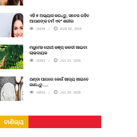
ଏହି ୫ ଅଭ୍ୟାସ କରନ୍ତୁ, ସତେଜ ରହିବ
ଆପଣଙ୍କ ଚର୍ମ ଏବଂ ଶରୀର
16208
AUG 02, 2026
ମଧୁମେହ ରୋଗୀ କଞ୍ଚା କଳଦୀ ଖାଇବା
ଲାଭଦାୟକ
15061
JUL 31, 2026
ଥଣ୍ଡା ପାଗରେ କେଉଁ ଖାଦ୍ୟ ଖାଇବେ
ଜାଣନ୍ତୁ.....
14553
JUL 28, 2026
ବାଣିଜ୍ୟ