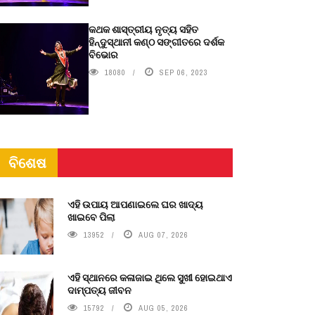
କଥକ ଶାସ୍ତ୍ରୀୟ ନୃତ୍ୟ ସହିତ
ହିନ୍ଦୁସ୍ଥାନୀ କଣ୍ଠ ସଙ୍ଗୀତରେ ଦର୍ଶକ
ବିଭୋର
18080
SEP 06, 2023
ବିଶେଷ
ଏହି ଉପାୟ ଆପଣାଇଲେ ଘର ଖାଦ୍ୟ
ଖାଇବେ ପିଲା
13952
AUG 07, 2026
ଏହି ସ୍ଥାନରେ କଳାଜାଇ ଥିଲେ ସୁଖୀ ହୋଇଥାଏ
ଦାମ୍ପତ୍ୟ ଜୀବନ
15792
AUG 05, 2026