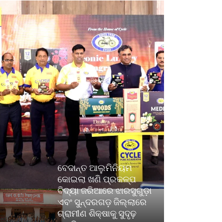
ବେଦାନ୍ତ ଆଲୁମିନିୟମ
କୋଇଲା ଖଣି ପ୍ରକଳ୍ପ
ବିଦ୍ୟା ଜରିଆରେ ଝାରସୁଗୁଡ଼ା
ଏବଂ ସୁନ୍ଦରଗଡ଼ ଜିଲ୍ଲାରେ
ଗ୍ରାମୀଣ ଶିକ୍ଷାକୁ ସୁଦୃଢ଼