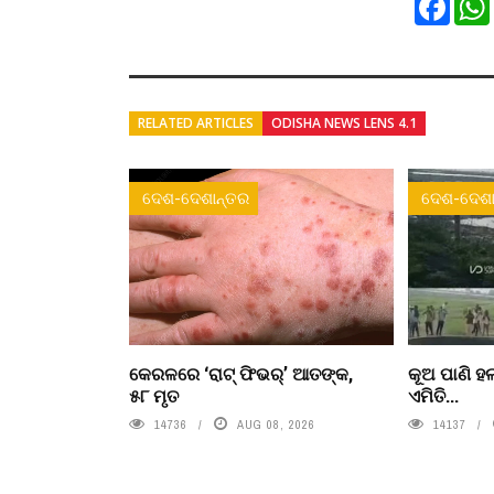
RELATED ARTICLES
ODISHA NEWS LENS 4.1
ଦେଶ-ଦେଶାନ୍ତର
ଦେଶ-ଦେଶା
କେରଳରେ ‘ରାଟ୍ ଫିଭର୍’ ଆତଙ୍କ,
କୂଅ ପାଣି ହଲ
୫୮ ମୃତ
ଏମିତି...
14736
AUG 08, 2026
14137