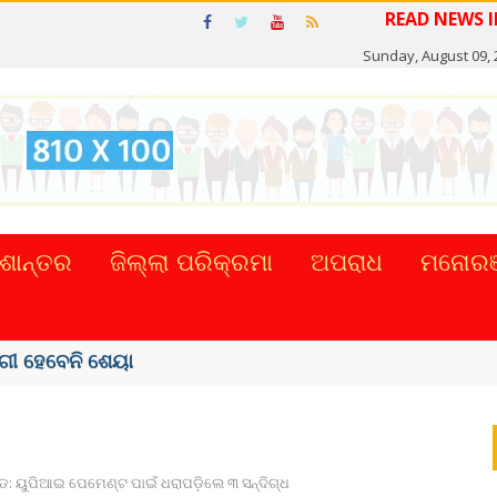
READ
Sunday, August 09, 
ଶାନ୍ତର
ଜିଲ୍ଲା ପରିକ୍ରମା
ଅପରାଧ
ମନୋରଞ
ଣ୍ଡ: ୟୁପିଆଇ ପେମେଣ୍ଟ ପାଇଁ ଧରାପଡ଼ିଲେ ୩ ସନ୍ଦିଗ୍ଧ