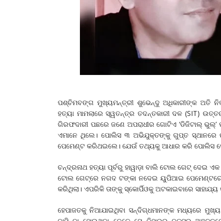
ପଶ୍ଚିମବଙ୍ଗ ମୁଖ୍ୟମନ୍ତ୍ରୀ ଶୁଭେନ୍ଦୁ ଅଧିକାରୀଙ୍କ ଅତି 
ହତ୍ୟା ମାମଲାରେ ସ୍ୱତନ୍ତ୍ର ତଦନ୍ତକାରୀ ଦଳ (SIT) ଉତ୍ତ
ଗିରଫଦାରୀ ପଛରେ ଜଣେ ଅପରାଧୀର ଗୋଟିଏ ‘ଡିଜିଟାଲ୍ ଭୁଲ୍’ 
ଏମାନେ ଥିଲେ। ପୋଲିସ ୩ ଅଭିଯୁକ୍ତଙ୍କୁ ଗୁପ୍ତ ସ୍ଥାନରେ 
ପେମେଣ୍ଟ କରିଥଇଲେ। ଯେଉଁ ତଥ୍ୟକୁ ଆଧାର କରି ପୋଲିସ ସେ
ଚନ୍ଦ୍ରନାଥ ହତ୍ୟା ପୂର୍ବରୁ ହାୱାଡ଼ା ବାଲି ଟୋଲ ଗେଟ୍ ଦେଇ 
ଟୋଲ ଗେଟ୍‌ରେ ନଗଦ ଟଙ୍କା ନଦେଇ ୟୁପିଆଇ ପେମେଣ୍ଟରେ କର
କରିଥିଲା। ଏପରିକି ତାଙ୍କୁ ସ୍କୋର୍ପିଓକୁ ଅଟକାଇବାରେ ସାହାଯ୍ୟ 
ହେପାଜତକୁ ନିଆଯାଇଥିବା ସନ୍ଦିଗ୍ଧମାନଙ୍କ ମଧ୍ୟରେ ମୁଖ୍ୟ 
ବାସିନ୍ଦା ହୋଇଥିବା ବେଳେ ସେ ବିହାରର ବକ୍ସର ଅଞ୍ଚଳ