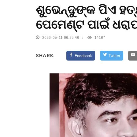
ଶୁଭେନ୍ଦୁଙ୍କ ପିଏ ହତ
ପେମେଣ୍ଟ ପାଇଁ ଧରାପ
2026-05-11 06:25:46
14167
SHARE:
Facebook
Twitter