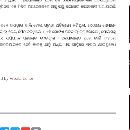
ୁଲିସର ଏକ ମିଳିତ ଅପରେସନରେ ତାକୁ କାବୁ କରାଯାଇ କୋଲକାତା ଅଣାଯାଇଛି
େବେଳେ ହାଓଡ଼ାର ବାଲି ଟୋଲ୍ ପ୍ଲାଜା ଅତିକ୍ରମ କରିଥିଲା, ସେଠାରେ ସେମାନେ
ଲ୍ ଦେୟ ପୈଠ କରିଥିଲେ । ଏହି ଗୋଟିଏ ଡିଜିଟାଲ୍ ଟ୍ରାଞ୍ଜାକସନ୍ ପୋଲିସକୁ
୍ସ ପର୍ଯ୍ୟନ୍ତ ପହଞ୍ଚାଇ ଦେଇଥିଲା । ହତ୍ୟାକାଣ୍ଡ ପରେ ସେହି କାରରେ
 ଦୋହରିଆଠାରେ ସେହି କାରକୁ ଛାଡ଼ି ଅନ୍ୟ ଏକ ଗାଡ଼ିରେ ପଳାଇ ଯାଇଥିଲେ।
ed by
Froala Editor
ook
WhatsApp
Twitter
Telegram
Gmail
Print