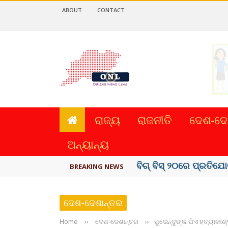
ABOUT
CONTACT
ରାଜ୍ୟ
ରାଜନୀତି
ଦେଶ-ଦେ
ଅନ୍ୟାନ୍ୟ
ଅମରନାଥ ଯାତ୍ରା ସ୍ଥଗିତ
BREAKING NEWS
ଦେଶ-ଦେଶାନ୍ତର
Home
››
ଦେଶ-ଦେଶାନ୍ତର
››
ଶୁଭେନ୍ଦୁଙ୍କ ପିଏ ହତ୍ୟାକା