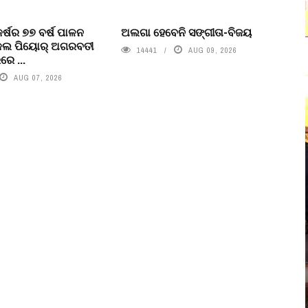
କର୍ଷର ୭୭ ବର୍ଷ ପାଳନ
ଅଲଗା ହେବେନି ସଙ୍ଗୀତା-ବିଜୟ
ଇକଲ ପିୟୋର୍‌ ଅଗରବତୀ
14441
AUG 09, 2026
େ ...
AUG 07, 2026