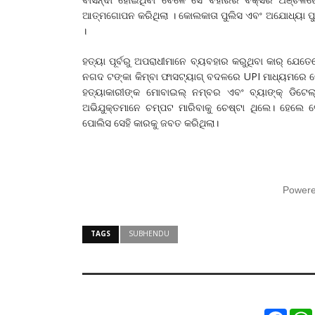
ଆତ୍ମଗୋପନ କରିଥିଲା । କୋଲକାତା ପୁଲିସ ଏବଂ ଅଯୋଧ୍ୟା ପ
।
ହତ୍ୟା ପୂର୍ବରୁ ଅପରାଧୀମାନେ ବ୍ୟବହାର କରୁଥିବା କାର୍ ଯେତ
ନଗଦ ଟଙ୍କା କିମ୍ବା ଫାସଟ୍ୟାଗ୍ ବଦଳରେ UPI ମାଧ୍ୟମରେ ଟୋ
ହତ୍ୟାକାରୀଙ୍କ ମୋବାଇଲ୍ ନମ୍ବର ଏବଂ ବ୍ୟାଙ୍କ୍ ଡିଟେଲ
ଅଭିଯୁକ୍ତମାନେ ଚମ୍ପଟ ମାରିବାକୁ ଚେଷ୍ଟା ଥିଲେ। ହେଲେ
ପୋଲିସ ସେହି କାରକୁ ଜବତ କରିଥିଲା।
Power
TAGS
SUBHENDU
Faceb