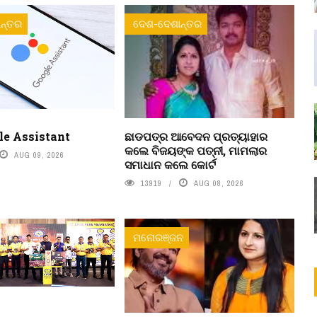
ନ୍ତର
ଦେଶ-ଦେଶାନ୍ତର
le Assistant
ଛାଡପତ୍ର ଆବେଦନ ପ୍ରତ୍ୟାହାର
କଲେ ବିଜୟଙ୍କ ପତ୍ନୀ, ମାମଲାର
AUG 09, 2026
ସମାଧାନ କଲେ କୋର୍ଟ
13919
AUG 08, 2026
ମନୋରଞ୍ଜନ