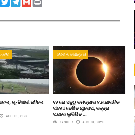
ନ୍ତର
ଦେଶ-ଦେଶାନ୍ତର
ଚଲ, ଭୂ-ବିଜ୍ଞାନୀ କହିଲେ
୧୨ ରେ ସବୁଠୁ ଚମତ୍କାର ମହାଜାଗତିକ
ଘଟଣା ଦେଖିବ ୟୁରୋପ, ଚନ୍ଦ୍ର
ପଛରେ ଲୁଚିଯିବ ...
AUG 09, 2026
14700
AUG 08, 2026