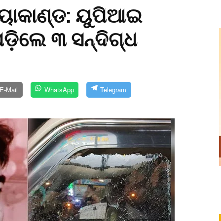
୍ୟାକାଣ୍ଡ: ୟୁପିଆଇ
ଡ଼ିଲେ ୩ ସନ୍ଦିଗ୍ଧ
E-Mail
WhatsApp
Telegram