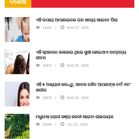
ବିଶେଷ
ଏହି ଉପାୟ ଆପଣାଇଲେ ଘର ଖାଦ୍ୟ ଖାଇବେ ପିଲା
14161
AUG 07, 2026
ଏହି ସ୍ଥାନରେ କଳାଜାଇ ଥିଲେ ସୁଖୀ ହୋଇଥାଏ ଦାମ୍ପତ୍ୟ
ଜୀବନ
15817
AUG 05, 2026
ଏହି ୫ ଅଭ୍ୟାସ କରନ୍ତୁ, ସତେଜ ରହିବ ଆପଣଙ୍କ ଚର୍ମ ଏବଂ
ଶରୀର
16233
AUG 02, 2026
ମଧୁମେହ ରୋଗୀ କଞ୍ଚା କଳଦୀ ଖାଇବା ଲାଭଦାୟକ
15086
JUL 31, 2026