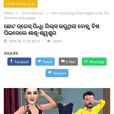
ଦେଶ-ଦେଶାନ୍ତର
Home
››
ଦେଶ-ଦେଶାନ୍ତର
››
ଛୋଟ ଡ୍ରେସ୍ ପିନ୍ଧି ରିଲ୍ସ କରୁଥିଲା ବୋହୂ, ବିଷ
ପିଇଦେଲେ ଶାଶୂ-ଶ୍ୱଶୁର
ଛୋଟ ଡ୍ରେସ୍ ପିନ୍ଧି ରିଲ୍ସ କରୁଥିଲା ବୋହୂ, ବିଷ
ପିଇଦେଲେ ଶାଶୂ-ଶ୍ୱଶୁର
2026-05-11 06:25:12
14443
SHARE:
Facebook
Twitter
E-Mail
WhatsApp
Telegram