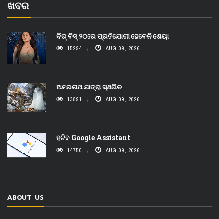
ଖବର
ବିଗ୍ ବିସ୍ ୨୦ରେ ପ୍ରତିଯୋଗୀ ହେବେନି ଶେୟା
15294
AUG 09, 2026
ଅମରନାଥ ଯାତ୍ରା ସ୍ଥଗିତ
13891
AUG 09, 2026
ହଟିବ Google Assistant
14750
AUG 09, 2026
ABOUT US