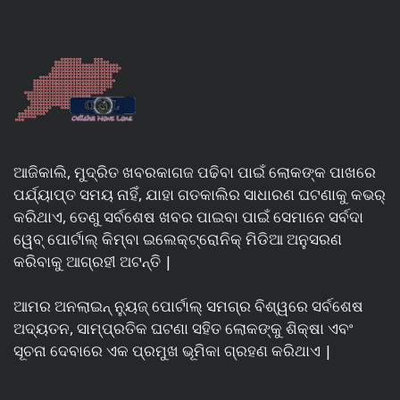
ଆଜିକାଲି, ମୁଦ୍ରିତ ଖବରକାଗଜ ପଢିବା ପାଇଁ ଲୋକଙ୍କ ପାଖରେ
ପର୍ଯ୍ୟାପ୍ତ ସମୟ ନାହିଁ, ଯାହା ଗତକାଲିର ସାଧାରଣ ଘଟଣାକୁ କଭର୍
କରିଥାଏ, ତେଣୁ ସର୍ବଶେଷ ଖବର ପାଇବା ପାଇଁ ସେମାନେ ସର୍ବଦା
ୱେବ୍ ପୋର୍ଟାଲ୍ କିମ୍ବା ଇଲେକ୍ଟ୍ରୋନିକ୍ ମିଡିଆ ଅନୁସରଣ
କରିବାକୁ ଆଗ୍ରହୀ ଅଟନ୍ତି |
ଆମର ଅନଲାଇନ୍ ନ୍ୟୁଜ୍ ପୋର୍ଟାଲ୍ ସମଗ୍ର ବିଶ୍ୱରେ ସର୍ବଶେଷ
ଅଦ୍ୟତନ, ସାମ୍ପ୍ରତିକ ଘଟଣା ସହିତ ଲୋକଙ୍କୁ ଶିକ୍ଷା ଏବଂ
ସୂଚନା ଦେବାରେ ଏକ ପ୍ରମୁଖ ଭୂମିକା ଗ୍ରହଣ କରିଥାଏ |