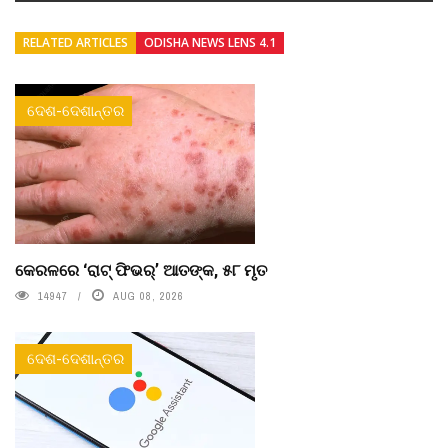
RELATED ARTICLES
ODISHA NEWS LENS 4.1
ଦେଶ-ଦେଶାନ୍ତର
କେରଳରେ ‘ରାଟ୍ ଫିଭର୍’ ଆତଙ୍କ, ୫୮ ମୃତ
14947
AUG 08, 2026
ଦେଶ-ଦେଶାନ୍ତର