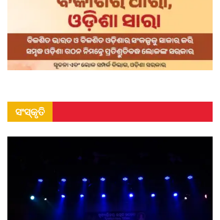
ସଂସ୍କୃତି