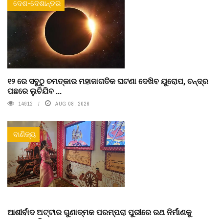
ଦେଶ-ଦେଶାନ୍ତର
୧୨ ରେ ସବୁଠୁ ଚମତ୍କାର ମହାଜାଗତିକ ଘଟଣା ଦେଖିବ ୟୁରୋପ, ଚନ୍ଦ୍ର
ପଛରେ ଲୁଚିଯିବ ...
14912
AUG 08, 2026
ବାଣିଜ୍ୟ
ଆଶୀର୍ବାଦ ଅଟ୍ଟାର ଗୁଣାତ୍ମକ ପରମ୍ପରା ପୁରୀରେ ରଥ ନିର୍ମାଣକୁ