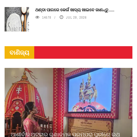
ଥଣ୍ଡା ପାଗରେ କେଉଁ ଖାଦ୍ୟ ଖାଇବେ ଜାଣନ୍ତୁ.....
14578
JUL 28, 2026
ବାଣିଜ୍ୟ
ଆଶୀର୍ବାଦ ଅଟ୍ଟାର ଗୁଣାତ୍ମକ ପରମ୍ପରା ପୁରୀରେ ରଥ