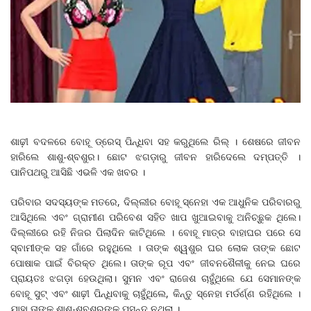
ଶାଢ଼ୀ ବଦଳରେ ବୋହୂ ଡ୍ରେସ୍ ପିନ୍ଧିବା ସହ କରୁଥିଲେ ରିଲ୍ । ଶେଷରେ ଜୀବନ
ହାରିଲେ ଶାଶୁ-ଶ୍ବଶୁର। ଛୋଟ ଝଗଡ଼ାରୁ ଜୀବନ ହାରିଦେଲେ ଦମ୍ପତ୍ତି ।
ପାନିପଥରୁ ଆସିଛି ଏଭଳି ଏକ ଖବର ।
ପରିବାର ସଦସ୍ୟଙ୍କ ମତରେ, ଦିଲ୍ଲୀର ବୋହୂ ସ୍ନେହା ଏକ ଆଧୁନିକ ପରିବାରରୁ
ଆସିଥିଲେ ଏବଂ ଗ୍ରାମୀଣ ପରିବେଶ ସହିତ ଖାପ ଖୁଆଇବାକୁ ଅନିଚ୍ଛୁକ ଥିଲେ।
ଦିଲ୍ଲୀରେ ରହି ନିଜର ପିଲାଦିନ କାଟିଥିଲେ । ବୋହୂ ମାତ୍ର ବାହାଘର ପରେ ସେ
ସ୍ବାମୀଙ୍କ ସହ ଗାଁରେ ରହୁଥିଲେ । ତାଙ୍କ ଶ୍ୱଶୁର ଘର ଲୋକ ତାଙ୍କ ଛୋଟ
ପୋଷାକ ପାଇଁ ବିରକ୍ତ ଥିଲେ। ତାଙ୍କ ରୂପ ଏବଂ ଜୀବନଶୈଳୀକୁ ନେଇ ଘରେ
ପ୍ରାୟତଃ ଝଗଡ଼ା ହେଉଥିଲା। ସୁମନ ଏବଂ ରାଜେଶ ଚାହୁଁଥିଲେ ଯେ ସେମାନଙ୍କ
ବୋହୂ ସୁଟ୍ ଏବଂ ଶାଢ଼ୀ ପିନ୍ଧିବାକୁ ଚାହୁଁଥିଲେ, କିନ୍ତୁ ସ୍ନେହା ମର୍ଡର୍ଣ୍ଣ ରହିଥିଲେ ।
ଯାହା ତାଙ୍କ ଶାଶୁ-ଶ୍ବଶୁରଙ୍କୁ ପସନ୍ଦ ନଥିଲା ।