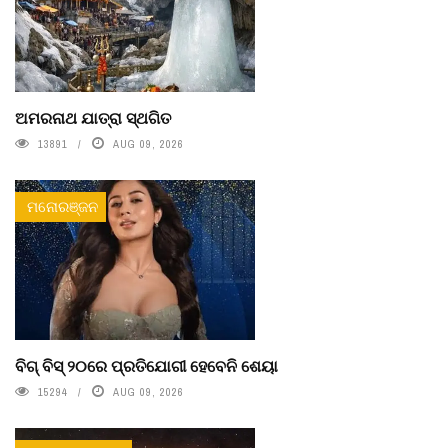
ଅମରନାଥ ଯାତ୍ରା ସ୍ଥଗିତ
13891
AUG 09, 2026
ମନୋରଞ୍ଜନ
ବିଗ୍ ବିସ୍ ୨୦ରେ ପ୍ରତିଯୋଗୀ ହେବେନି ଶେୟା
15294
AUG 09, 2026