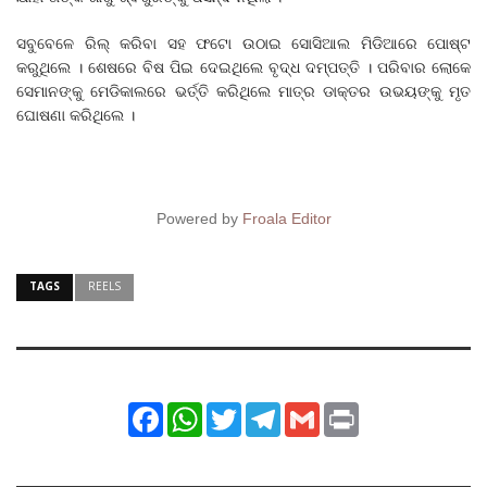
ସବୁବେଳେ ରିଲ୍ କରିବା ସହ ଫଟୋ ଉଠାଇ ସୋସିଆଲ ମିଡିଆରେ ପୋଷ୍ଟ
କରୁଥିଲେ । ଶେଷରେ ବିଷ ପିଇ ଦେଇଥିଲେ ବୃଦ୍ଧ ଦମ୍ପତ୍ତି । ପରିବାର ଲୋକେ
ସେମାନଙ୍କୁ ମେଡିକାଲରେ ଭର୍ତ୍ତି କରିଥିଲେ ମାତ୍ର ଡାକ୍ତର ଉଭୟଙ୍କୁ ମୃତ
ଘୋଷଣା କରିଥିଲେ ।
Powered by
Froala Editor
TAGS
REELS
Facebook
WhatsApp
Twitter
Telegram
Gmail
Print