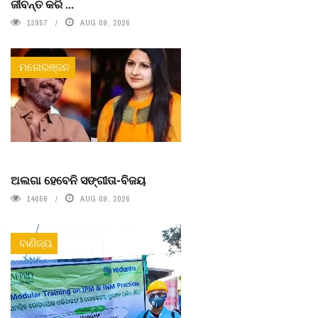
ଜୀବନ୍ତ କରି ...
13957
AUG 09, 2026
ମନୋରଞ୍ଜନ
ଅଲଗା ହେବେନି ସଙ୍ଗୀତା-ବିଜୟ
14656
AUG 09, 2026
ବାଣିଜ୍ୟ