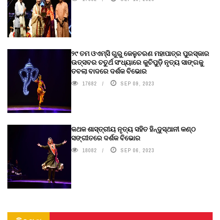
୨୯ ତମ ଓଏମ୍‌ସି ଗୁରୁ କେଳୁଚରଣ ମହାପାତ୍ର ପୁରସ୍କାର
ଉତ୍ସବର ଚତୁର୍ଥ ସଂଧ୍ୟାରେ କୁଚିପୁଡ଼ି ନୃତ୍ୟ ସାଙ୍ଗକୁ
ତବଲା ବାଦରେ ଦର୍ଶକ ବିଭୋର
17682
SEP 09, 2023
କଥକ ଶାସ୍ତ୍ରୀୟ ନୃତ୍ୟ ସହିତ ହିନ୍ଦୁସ୍ଥାନୀ କଣ୍ଠ
ସଙ୍ଗୀତରେ ଦର୍ଶକ ବିଭୋର
18082
SEP 06, 2023