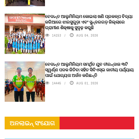
ବେଦାନ୍ତ ଆଲୁମିନିୟମ କୋଇଲା ଖଣି ପ୍ରକଳ୍ପ ବିଦ୍ୟା
ଜରିଆରେ ଝାରସୁଗୁଡ଼ା ଏବଂ ସୁନ୍ଦରଗଡ଼ ଜିଲ୍ଲାରେ
ଗ୍ରାମୀଣ ଶିକ୍ଷାକୁ ସୁଦୃଢ଼ କରୁଛି
14153
AUG 04, 2026
ବେଦାନ୍ତ ଆଲୁମିନିୟମ ସମର୍ଥିତ ଯୁବ ତୀରନ୍ଦାଜ ୩ଟି
ସ୍ୱର୍ଣ୍ଣ ପଦକ ଜିତିବା ସହିତ ସିବିଏସ୍ଇ ଜାତୀୟ ପର୍ଯ୍ୟାୟ
ପାଇଁ ଯୋଗ୍ୟତା ଅର୍ଜନ କରିଛନ୍ତି
14445
AUG 01, 2026
ଅନଲାଇନ୍ ସଂଯୋଗ