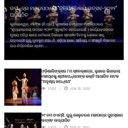
ରବୀନ୍ଦ୍ର ମଣ୍ଡପଠାରେ "ନୃତ୍ୟାଞ୍ଜଳୟ ଉତ୍ସବ-୨୦୨୨"
ଅନୁଷ୍ଠିତ
ଭୁବନେଶ୍ୱର, ୧୫/୦୫ (ନି.ପ୍ର.): ସ୍ଥାନୀୟ ରବୀନ୍ଦ୍ର ମଣ୍ଡପଠାରେ
"ନୃତ୍ୟାଞ୍ଜଳୟ ଉତ୍ସବ-୨୦୨୨" ଅନୁଷ୍ଠିତ ହୋଇଯାଇଛି । କାର୍ଯ୍ୟକ୍ରମରେ
ମୁଖ୍ୟ ଅତିଥି ଭାବେ ଧର୍ମଶାଳା ବିଧାୟକ ସ୍ଵାଧୀନ ହିମାଂଶୁ ଶେଖର ସାହୁ,
ପଦ୍ମଶ୍ରୀ ଗୁରୁ କୁମକୁମ ମହାନ୍ତି, ଓଡ଼ିଆ ଭାଷା, ସାହିତ୍ୟ ଓ ସଂସ୍କୃତି ବିଭାଗର
ଉପ-ନିର୍ଦ୍ଦେଶିକା ଶ୍ରୀମ ...
ଓଡ଼ିଶାଲିଙ୍କ୍ସର ୮ମ ସ୍ଵନକ୍ଷତ୍ର, ଲୁହରେ ଭିଜାଇଲା
ମହାପ୍ରଭୁ ଶ୍ରୀଜଗନ୍ନାଥଙ୍କ ଭକ୍ତି ଆଧାରିତ ନାଟକ
‘ଅଦୃଶ୍ୟ ଜଗନ୍ନାଥ‘
17021
JUN 25, 2025
୨୯ ତମ ଓଏମ୍‌ସି. ଗୁରୁ କେଳୁଚରଣ ମହାପାତ୍ର ପୁରସ୍କାର
ଉତ୍ସବ ଉଦ୍‍ଯାପିତ
17632
SEP 10, 2023