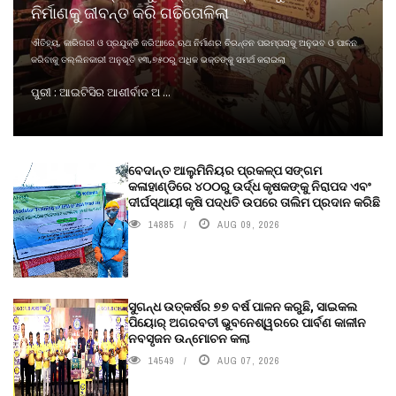
ନିର୍ମାଣକୁ ଜୀବନ୍ତ କରି ଗଢିତୋଳିଲା
ଐତିହ୍ୟ, କାରିଗରୀ ଓ ପ୍ରଯୁକ୍ତି ଜରିଆରେ ଋଥ ନିର୍ମାଣର ଚିରନ୍ତନ ପରମ୍ପରାକୁ ଅନୁଭବ ଓ ପାଳନ
କରିବାକୁ ତଲ୍ଲିନକାରୀ ଅନୁଭୂତି ୧୩,୭୫୦ରୁ ଅଧିକ ଭକ୍ତଙ୍କୁ ସମର୍ଥ କରାଇଲା
ପୁରୀ : ଆଇଟିସିର ଆଶୀର୍ବାଦ ଅ ...
ବେଦାନ୍ତ ଆଲୁମିନିୟର ପ୍ରକଳ୍ପ ସଙ୍ଗମ
କଳାହାଣ୍ଡିରେ ୪୦୦ରୁ ଉର୍ଦ୍ଧ କୃଷକଙ୍କୁ ନିରାପଦ ଏବଂ
ଦୀର୍ଘସ୍ଥାୟୀ କୃଷି ପଦ୍ଧତି ଉପରେ ତାଲିମ ପ୍ରଦାନ କରିଛି
14885
AUG 09, 2026
ସୁଗନ୍ଧ ଉତ୍କର୍ଷର ୭୭ ବର୍ଷ ପାଳନ କରୁଛି, ସାଇକଲ
ପିୟୋର୍‌ ଅଗରବତୀ ଭୁବନେଶ୍ୱରରେ ପାର୍ବଣ କାଳୀନ
ନବସୃଜନ ଉନ୍ମୋଚନ କଲା
14549
AUG 07, 2026