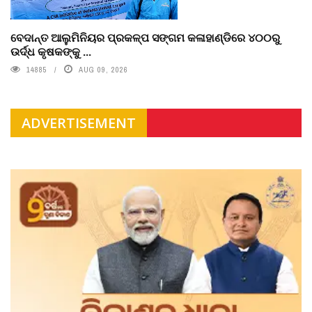
ବେଦାନ୍ତ ଆଲୁମିନିୟର ପ୍ରକଳ୍ପ ସଙ୍ଗମ କଳାହାଣ୍ଡିରେ ୪୦୦ରୁ
ଉର୍ଦ୍ଧ କୃଷକଙ୍କୁ ...
14885
AUG 09, 2026
ADVERTISEMENT