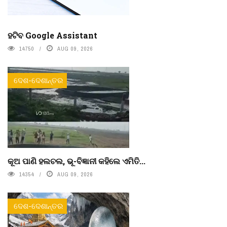
ହଟିବ Google Assistant
14750
AUG 09, 2026
ଦେଶ-ଦେଶାନ୍ତର
କୂଅ ପାଣି ହଲଚଲ, ଭୂ-ବିଜ୍ଞାନୀ କହିଲେ ଏମିତି...
14354
AUG 09, 2026
ଦେଶ-ଦେଶାନ୍ତର