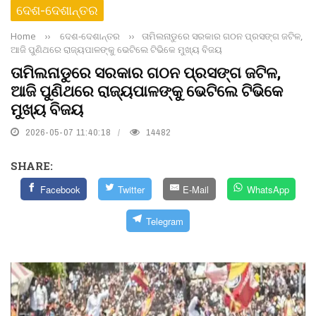
ଦେଶ-ଦେଶାନ୍ତର
Home
››
ଦେଶ-ଦେଶାନ୍ତର
››
ତାମିଲନାଡୁରେ ସରକାର ଗଠନ ପ୍ରସଙ୍ଗ ଜଟିଳ,
ଆଜି ପୁଣିଥରେ ରାଜ୍ୟପାଳଙ୍କୁ ଭେଟିଲେ ଟିଭିକେ ମୁଖ୍ୟ ବିଜୟ
ତାମିଲନାଡୁରେ ସରକାର ଗଠନ ପ୍ରସଙ୍ଗ ଜଟିଳ,
ଆଜି ପୁଣିଥରେ ରାଜ୍ୟପାଳଙ୍କୁ ଭେଟିଲେ ଟିଭିକେ
ମୁଖ୍ୟ ବିଜୟ
2026-05-07 11:40:18
14482
SHARE:
Facebook
Twitter
E-Mail
WhatsApp
Telegram