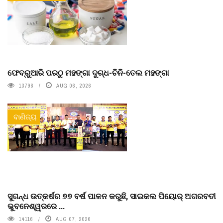
ଫେବ୍ରୁଆରି ପରଠୁ ମହଙ୍ଗା ଦୁଗ୍ଧ-ଚିନି-ତେଲ ମହଙ୍ଗା
13796
AUG 06, 2026
ବାଣିଜ୍ୟ
ସୁଗନ୍ଧ ଉତ୍କର୍ଷର ୭୭ ବର୍ଷ ପାଳନ କରୁଛି, ସାଇକଲ ପିୟୋର୍‌ ଅଗରବତୀ
ଭୁବନେଶ୍ୱରରେ ...
14116
AUG 07, 2026