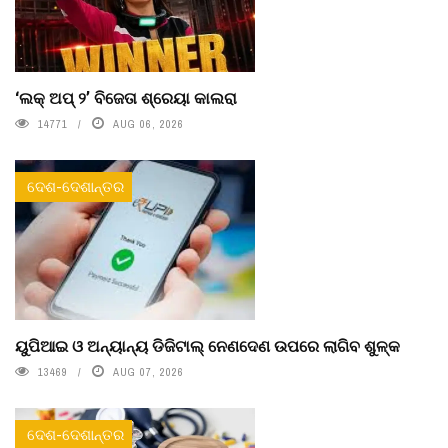
‘ଲକ୍ ଅପ୍ ୨’ ବିଜେତା ଶ୍ରେୟା କାଲରା
14771
AUG 06, 2026
ଦେଶ-ଦେଶାନ୍ତର
ୟୁପିଆଇ ଓ ଅନ୍ୟାନ୍ୟ ଡିଜିଟାଲ୍ ନେଣଦେଣ ଉପରେ ଲାଗିବ ଶୁଳ୍କ
13469
AUG 07, 2026
ଦେଶ-ଦେଶାନ୍ତର