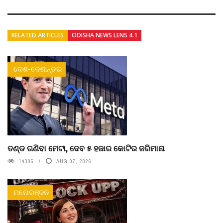
RELATED ARTICLES
ODISHA NEWS LENS 4.1
ଦେଶ-ଦେଶାନ୍ତର
ତଣ୍ଡ ଗଣିବା ମେଟା, ଦେବ ୫ ହଜାର କୋଟିର ଜରିମାନା
14305
AUG 07, 2026
ମନୋରଞ୍ଜନ