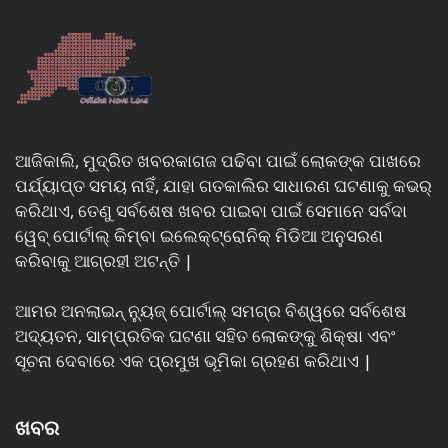
ଆଜିକାଲି, ମୁଦ୍ରିତ ଖବରକାଗଜ ପଢିବା ପାଇଁ ଲୋକଙ୍କ ପାଖରେ
ପର୍ଯ୍ୟାପ୍ତ ସମୟ ନାହିଁ, ଯାହା ଗତକାଲିର ସାଧାରଣ ଘଟଣାକୁ କଭର୍
କରିଥାଏ, ତେଣୁ ସର୍ବଶେଷ ଖବର ପାଇବା ପାଇଁ ସେମାନେ ସର୍ବଦା
ୱେବ୍ ପୋର୍ଟାଲ୍ କିମ୍ବା ଇଲେକ୍ଟ୍ରୋନିକ୍ ମିଡିଆ ଅନୁସରଣ
କରିବାକୁ ଆଗ୍ରହୀ ଅଟନ୍ତି |
ଆମର ଅନଲାଇନ୍ ନ୍ୟୁଜ୍ ପୋର୍ଟାଲ୍ ସମଗ୍ର ବିଶ୍ୱରେ ସର୍ବଶେଷ
ଅଦ୍ୟତନ, ସାମ୍ପ୍ରତିକ ଘଟଣା ସହିତ ଲୋକଙ୍କୁ ଶିକ୍ଷା ଏବଂ
ସୂଚନା ଦେବାରେ ଏକ ପ୍ରମୁଖ ଭୂମିକା ଗ୍ରହଣ କରିଥାଏ |
ଖବର