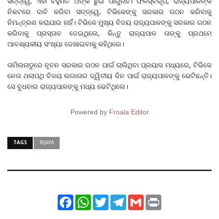
ସତ୍ତ୍ୱେ, ଏହା ବହୁମତ ଅଙ୍କ ଛୁଇଁ ପାରୁନାହିଁ। ଫଳସ୍ବରୂପ, ରାଜ୍ୟପାଳଙ୍କ
ନିକଟରେ ଦାବି କରିବା ସତ୍ତ୍ୱେ, ଟିଭିକେଙ୍କୁ ସରକାର ଗଠନ କରିବାକୁ
ନିମନ୍ତ୍ରଣ କରାଯାଇ ନାହିଁ। ଟିଭିକେ ମୁଖ୍ୟ ବିଜୟ ରାଜ୍ୟପାଳଙ୍କୁ ସରକାର ଗଠନ
କରିବାକୁ ପ୍ରସ୍ତାବ ଦେଇଥିଲେ, କିନ୍ତୁ ରାଜ୍ୟପାଳ ତାଙ୍କୁ ପ୍ରଥମେ
ଆବଶ୍ୟକୀୟ ସଂଖ୍ୟା ଦେଖାଇବାକୁ କହିଥିଲେ।
ତାମିଲନାଡୁରେ ନୂତନ ସରକାର ଗଠନ ପାଇଁ ଚାଲିଥିବା ପ୍ରୟାସ ମଧ୍ୟରେ, ଟିଭିକେ
ନେତା ଥଲାପଥି ବିଜୟ ଲଗାତାର ଦ୍ୱିତୀୟ ଦିନ ପାଇଁ ରାଜ୍ୟପାଳଙ୍କୁ ଭେଟିଛନ୍ତି।
ସେ ବୁଧବାର ରାଜ୍ୟପାଳଙ୍କୁ ମଧ୍ୟ ଭେଟିଥିଲେ।
Powered by
Froala Editor
TAGS
BIJAYA
Facebook
WhatsApp
Twitter
Telegram
Gmail
Print