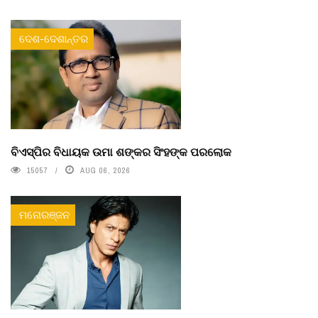
ଦେଶ-ଦେଶାନ୍ତର
ବିଏସ୍‌ପିର ବିଧାୟକ ଉମା ଶଙ୍କର ସିଂହଙ୍କ ପରଲୋକ
15057
AUG 06, 2026
ମନୋରଞ୍ଜନ