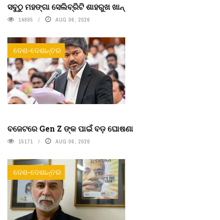
ସବୁଠୁ ମହଙ୍ଗା ସେଲିବ୍ରିଟି ଶାହରୁଖ ଖାନ୍
14895
AUG 06, 2026
ଦେଶ-ଦେଶାନ୍ତର
ବଜେଟରେ Gen Z ଙ୍କ ପାଇଁ ବଡ଼ ଘୋଷଣା
15171
AUG 06, 2026
ଦେଶ-ଦେଶାନ୍ତର