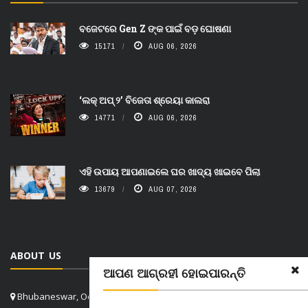
ବଜେଟରେ Gen Z ଙ୍କ ପାଇଁ ବଡ଼ ଘୋଷଣା
15171
AUG 06, 2026
‘ଲକ୍ ଅପ୍ ୨’ ବିଜେତା ଶ୍ରେୟା କାଲରା
14771
AUG 06, 2026
ଏହି ଉପାୟ ଆପଣାଇଲେ ଘର ଖାଦ୍ୟ ଖାଇବେ ପିଲା
13679
AUG 07, 2026
ABOUT US
ଆପଣ ଆଗ୍ରହୀ ହୋଇପାରନ୍ତି
Bhubaneswar, Odisha, India