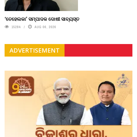
‘ତେହେଲକା’ ସମ୍ପାଦକ ଦୋଷୀ ସାବ୍ୟସ୍ତ
15284
AUG 06, 2026
ADVERTISEMENT