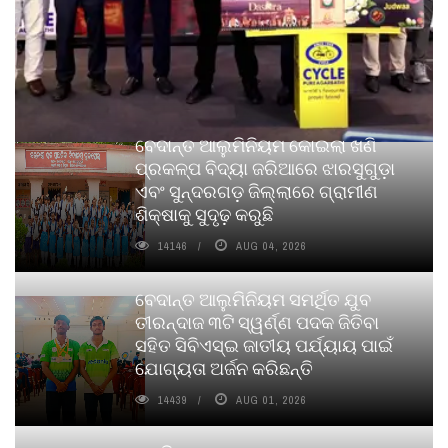
ବେଦାନ୍ତ ଆଲୁମିନିୟମ କୋଇଲା ଖଣି
ପ୍ରକଳ୍ପ ବିଦ୍ୟା ଜରିଆରେ ଝାରସୁଗୁଡ଼ା
ଏବଂ ସୁନ୍ଦରଗଡ଼ ଜିଲ୍ଲାରେ ଗ୍ରାମୀଣ
ଶିକ୍ଷାକୁ ସୁଦୃଢ଼ କରୁଛି
14146
AUG 04, 2026
ବେଦାନ୍ତ ଆଲୁମିନିୟମ ସମର୍ଥିତ ଯୁବ
ତୀରନ୍ଦାଜ ୩ଟି ସ୍ୱର୍ଣ୍ଣ ପଦକ ଜିତିବା
ସହିତ ସିବିଏସ୍ଇ ଜାତୀୟ ପର୍ଯ୍ୟାୟ ପାଇଁ
ଯୋଗ୍ୟତା ଅର୍ଜନ କରିଛନ୍ତି
14439
AUG 01, 2026