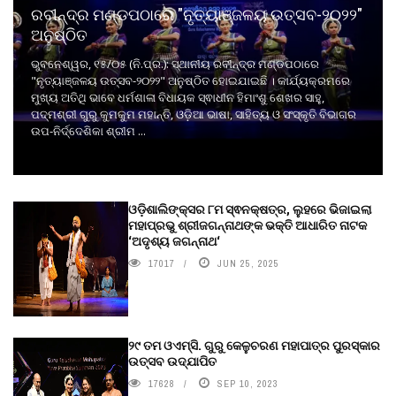
ରବୀନ୍ଦ୍ର ମଣ୍ଡପଠାରେ "ନୃତ୍ୟାଞ୍ଜଳୟ ଉତ୍ସବ-୨୦୨୨"
ଅନୁଷ୍ଠିତ
ଭୁବନେଶ୍ୱର, ୧୫/୦୫ (ନି.ପ୍ର.): ସ୍ଥାନୀୟ ରବୀନ୍ଦ୍ର ମଣ୍ଡପଠାରେ
"ନୃତ୍ୟାଞ୍ଜଳୟ ଉତ୍ସବ-୨୦୨୨" ଅନୁଷ୍ଠିତ ହୋଇଯାଇଛି । କାର୍ଯ୍ୟକ୍ରମରେ
ମୁଖ୍ୟ ଅତିଥି ଭାବେ ଧର୍ମଶାଳା ବିଧାୟକ ସ୍ଵାଧୀନ ହିମାଂଶୁ ଶେଖର ସାହୁ,
ପଦ୍ମଶ୍ରୀ ଗୁରୁ କୁମକୁମ ମହାନ୍ତି, ଓଡ଼ିଆ ଭାଷା, ସାହିତ୍ୟ ଓ ସଂସ୍କୃତି ବିଭାଗର
ଉପ-ନିର୍ଦ୍ଦେଶିକା ଶ୍ରୀମ ...
ଓଡ଼ିଶାଲିଙ୍କ୍ସର ୮ମ ସ୍ଵନକ୍ଷତ୍ର, ଲୁହରେ ଭିଜାଇଲା
ମହାପ୍ରଭୁ ଶ୍ରୀଜଗନ୍ନାଥଙ୍କ ଭକ୍ତି ଆଧାରିତ ନାଟକ
‘ଅଦୃଶ୍ୟ ଜଗନ୍ନାଥ‘
17017
JUN 25, 2025
୨୯ ତମ ଓଏମ୍‌ସି. ଗୁରୁ କେଳୁଚରଣ ମହାପାତ୍ର ପୁରସ୍କାର
ଉତ୍ସବ ଉଦ୍‍ଯାପିତ
17628
SEP 10, 2023