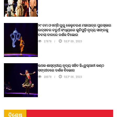
୨୯ ତମ ଓଏମ୍‌ସି ଗୁରୁ କେଳୁଚରଣ ମହାପାତ୍ର ପୁରସ୍କାର
ଉତ୍ସବର ଚତୁର୍ଥ ସଂଧ୍ୟାରେ କୁଚିପୁଡ଼ି ନୃତ୍ୟ ସାଙ୍ଗକୁ
ତବଲା ବାଦରେ ଦର୍ଶକ ବିଭୋର
17679
SEP 09, 2023
କଥକ ଶାସ୍ତ୍ରୀୟ ନୃତ୍ୟ ସହିତ ହିନ୍ଦୁସ୍ଥାନୀ କଣ୍ଠ
ସଙ୍ଗୀତରେ ଦର୍ଶକ ବିଭୋର
18079
SEP 06, 2023
ବିଶେଷ