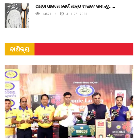
ଥଣ୍ଡା ପାଗରେ କେଉଁ ଖାଦ୍ୟ ଖାଇବେ ଜାଣନ୍ତୁ.....
14521
JUL 28, 2026
ବାଣିଜ୍ୟ