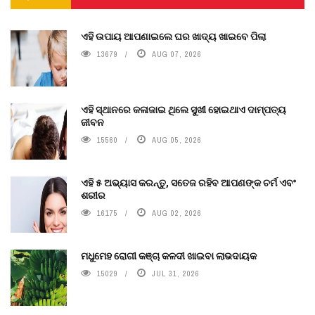
ଏହି ଉପାୟ ଆପଣାଇଲେ ଘର ଖାଦ୍ୟ ଖାଇବେ ପିଲା
13679
AUG 07, 2026
ଏହି ସ୍ଥାନରେ କଳାଜାଇ ଥିଲେ ସୁଖୀ ହୋଇଥାଏ ଦାମ୍ପତ୍ୟ
ଜୀବନ
15560
AUG 05, 2026
ଏହି ୫ ଅଭ୍ୟାସ କରନ୍ତୁ, ସତେଜ ରହିବ ଆପଣଙ୍କ ଚର୍ମ ଏବଂ
ଶରୀର
16175
AUG 02, 2026
ମଧୁମେହ ରୋଗୀ କଞ୍ଚା କଳଦୀ ଖାଇବା ଲାଭଦାୟକ
15029
JUL 31, 2026