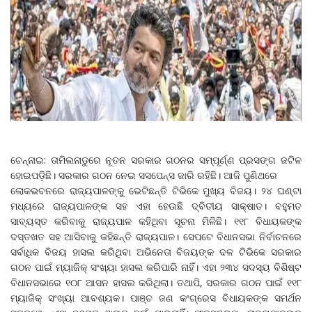
ଚେନ୍ନାଇ: ତାମିଲନାଡୁରେ ନୂତନ ସରକାର ଗଠନର ସମ୍ପୂର୍ଣ୍ଣ ପ୍ରସଙ୍ଗ ଜଟିଳ
ହୋଇପଡ଼ିଛି। ସରକାର ଗଠନ ନେଇ ସସପେନ୍ସ ଜାରି ରହିଛି। ଆଜି ପୁଣିଥରେ
ଲୋକଭବନରେ ରାଜ୍ୟପାଳଙ୍କୁ ଭେଟିଛନ୍ତି ଟିଭିକେ ମୁଖ୍ୟ ବିଜୟ। ୨୪ ଘଣ୍ଟା
ମଧ୍ୟରେ ରାଜ୍ୟପାଳଙ୍କ ସହ ଏହା ହେଉଛି ଦ୍ବିତୀୟ ସାକ୍ଷାତ। ବହୁମତ
ସାବ୍ୟସ୍ତ କରିବାକୁ ରାଜ୍ୟପାଳ କହିଥିବା ସୂଚନା ମିଳିଛି। ୧୧୮ ବିଧାୟକଙ୍କ
ଦସ୍ତଖତ ସହ ଆସିବାକୁ କହିଛନ୍ତି ରାଜ୍ୟପାଳ। ସେପଟେ ବିଧାନସଭା ନିର୍ବାଚନରେ
ସର୍ବାଧିକ ବିଜୟ ହାସଲ କରିଥିବା ଅଭିନେତା ବିଜୟଙ୍କ ଦଳ ଟିଭିକେ ସରକାର
ଗଠନ ପାଇଁ ମ୍ୟାଜିକ୍‌ ସଂଖ୍ୟା ହାସଲ କରିପାରି ନାହିଁ। ଏହା ୨୩୪ ସଦସ୍ୟ ବିଶିଷ୍ଟ
ବିଧାନସଭାରେ ୧୦୮ ଆସନ ହାସଲ କରିଥିଲା। ତଥାପି, ସରକାର ଗଠନ ପାଇଁ ୧୧୮
ମ୍ୟାଜିକ୍‌ ସଂଖ୍ୟା ଆବଶ୍ୟକ। ପାଞ୍ଚ ଜଣ କଂଗ୍ରେସ ବିଧାୟକଙ୍କ ସମର୍ଥନ