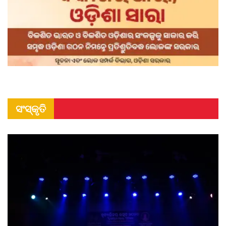
ସଂସ୍କୃତି