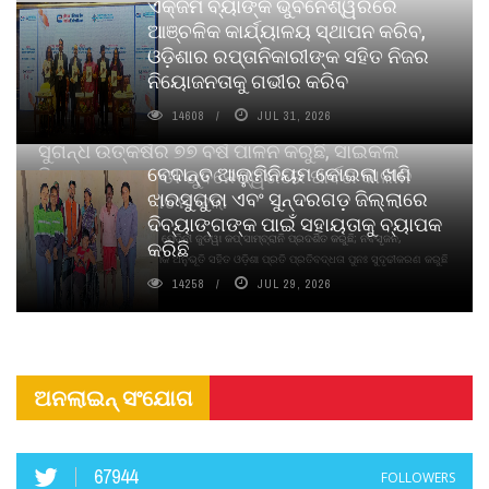
ଏକ୍ଜିମ ବ୍ୟାଙ୍କ ଭୁବନେଶ୍ୱରରେ
ଆଞ୍ଚଳିକ କାର୍ଯ୍ୟାଳୟ ସ୍ଥାପନ କରିବ,
ଓଡ଼ିଶାର ରପ୍ତାନିକାରୀଙ୍କ ସହିତ ନିଜର
ନିୟୋଜନତାକୁ ଗଭୀର କରିବ
14608
JUL 31, 2026
ସୁଗନ୍ଧ ଉତ୍କର୍ଷର ୭୭ ବର୍ଷ ପାଳନ କରୁଛି, ସାଇକଲ
ବେଦାନ୍ତ ଆଲୁମିନିୟମ କୋଇଲା ଖଣି
ପିୟୋର୍‌ ଅଗରବତୀ ଭୁବନେଶ୍ୱରରେ ପାର୍ବଣ କାଳୀନ
ଝାରସୁଗୁଡା ଏବଂ ସୁନ୍ଦରଗଡ଼ ଜିଲ୍ଲାରେ
ନବସୃଜନ ଉନ୍ମୋଚନ କଲା
ଦିବ୍ୟାଙ୍ଗଙ୍କ ପାଇଁ ସହାୟତାକୁ ବ୍ୟାପକ
ବାଉଁଶ ବିହୀନ କଠିନ ଧୂପ ଏବଂ ମେଦିନୀ ଜୁଡୱା କପ୍‌ ସାମ୍ବ୍ରାନି ପ୍ରଦର୍ଶିତ କରୁଛି; ନବସୃଜନ,
କରିଛି
ଦୀର୍ଘସ୍ଥାୟିତା ଏବଂ ଆଧ୍ୟାତ୍ମିକ ଅନୁଭୂତି ସହିତ ଓଡ଼ିଶା ପ୍ରତି ପ୍ରତିବଦ୍ଧତା ପୁନଃ ସୁଦୃଢୀକରଣ କରୁଛି
14258
JUL 29, 2026
ଅନଲାଇନ୍ ସଂଯୋଗ
67944
FOLLOWERS