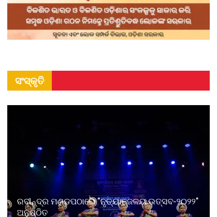
ସଂସ୍କୃତି
ରବୀନ୍ଦ୍ର ମଣ୍ଡପଠାରେ "ନୃତ୍ୟାଞ୍ଜଳୟ ଉତ୍ସବ-୨୦୨୨"
ଅନୁଷ୍ଠିତ