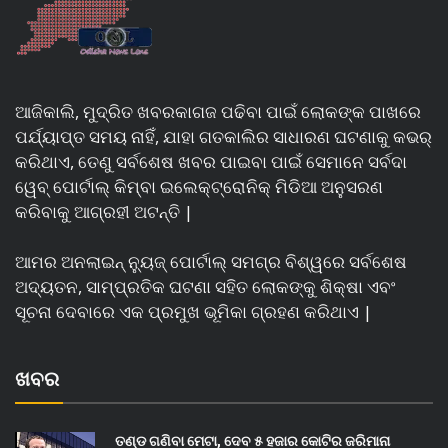
ଆଜିକାଲି, ମୁଦ୍ରିତ ଖବରକାଗଜ ପଢିବା ପାଇଁ ଲୋକଙ୍କ ପାଖରେ
ପର୍ଯ୍ୟାପ୍ତ ସମୟ ନାହିଁ, ଯାହା ଗତକାଲିର ସାଧାରଣ ଘଟଣାକୁ କଭର୍
କରିଥାଏ, ତେଣୁ ସର୍ବଶେଷ ଖବର ପାଇବା ପାଇଁ ସେମାନେ ସର୍ବଦା
ୱେବ୍ ପୋର୍ଟାଲ୍ କିମ୍ବା ଇଲେକ୍ଟ୍ରୋନିକ୍ ମିଡିଆ ଅନୁସରଣ
କରିବାକୁ ଆଗ୍ରହୀ ଅଟନ୍ତି |
ଆମର ଅନଲାଇନ୍ ନ୍ୟୁଜ୍ ପୋର୍ଟାଲ୍ ସମଗ୍ର ବିଶ୍ୱରେ ସର୍ବଶେଷ
ଅଦ୍ୟତନ, ସାମ୍ପ୍ରତିକ ଘଟଣା ସହିତ ଲୋକଙ୍କୁ ଶିକ୍ଷା ଏବଂ
ସୂଚନା ଦେବାରେ ଏକ ପ୍ରମୁଖ ଭୂମିକା ଗ୍ରହଣ କରିଥାଏ |
ଖବର
ତଣ୍ଡ ଗଣିବା ମେଟା, ଦେବ ୫ ହଜାର କୋଟିର ଜରିମାନା