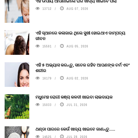
ଏହି ଉପାୟ ଆପଣାଇଲେ ଘର ଖାଦ୍ୟ ଖାଇବେ ପିଲା
13712
AUG 07, 2026
ଏହି ସ୍ଥାନରେ କଳାଜାଇ ଥିଲେ ସୁଖୀ ହୋଇଥାଏ ଦାମ୍ପତ୍ୟ
ଜୀବନ
15591
AUG 05, 2026
ଏହି ୫ ଅଭ୍ୟାସ କରନ୍ତୁ, ସତେଜ ରହିବ ଆପଣଙ୍କ ଚର୍ମ ଏବଂ
ଶରୀର
16179
AUG 02, 2026
ମଧୁମେହ ରୋଗୀ କଞ୍ଚା କଳଦୀ ଖାଇବା ଲାଭଦାୟକ
15033
JUL 31, 2026
ଥଣ୍ଡା ପାଗରେ କେଉଁ ଖାଦ୍ୟ ଖାଇବେ ଜାଣନ୍ତୁ.....
14525
JUL 28, 2026