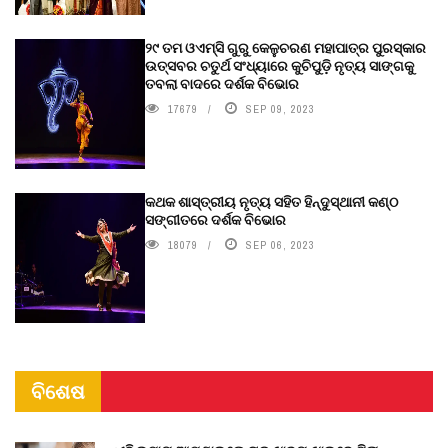
୨୯ ତମ ଓଏମ୍‌ସି ଗୁରୁ କେଳୁଚରଣ ମହାପାତ୍ର ପୁରସ୍କାର
ଉତ୍ସବର ଚତୁର୍ଥ ସଂଧ୍ୟାରେ କୁଚିପୁଡ଼ି ନୃତ୍ୟ ସାଙ୍ଗକୁ
ତବଲା ବାଦରେ ଦର୍ଶକ ବିଭୋର
17679
SEP 09, 2023
କଥକ ଶାସ୍ତ୍ରୀୟ ନୃତ୍ୟ ସହିତ ହିନ୍ଦୁସ୍ଥାନୀ କଣ୍ଠ
ସଙ୍ଗୀତରେ ଦର୍ଶକ ବିଭୋର
18079
SEP 06, 2023
ବିଶେଷ