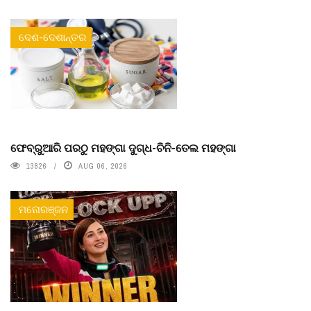
ଦେଶ-ଦେଶାନ୍ତର
ଫେବ୍ରୁଆରି ପରଠୁ ମହଙ୍ଗା ଦୁଗ୍ଧ-ଚିନି-ତେଲ ମହଙ୍ଗା
13826
AUG 06, 2026
ମନୋରଞ୍ଜନ