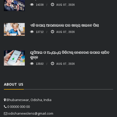
14338
AUG 07, 2026
ଏହି ଉପାୟ ଆପଣାଇଲେ ଘର ଖାଦ୍ୟ ଖାଇବେ ପିଲା
13712
AUG 07, 2026
ୟୁପିଆଇ ଓ ଅନ୍ୟାନ୍ୟ ଡିଜିଟାଲ୍ ନେଣଦେଣ ଉପରେ ଲାଗିବ
ଶୁଳ୍କ
13502
AUG 07, 2026
ABOUT US
Bhubaneswar, Odisha, India
0 00000 000 00
odishanewslens@gmail.com