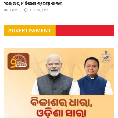
‘ଲକ୍ ଅପ୍ ୨’ ବିଜେତା ଶ୍ରେୟା କାଲରା
14802
AUG 06, 2026
ADVERTISEMENT