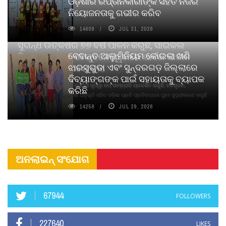
ଓଡ଼ିଶାର ରପ୍ତାନିକାରୀଙ୍କ ସହିତ ନିଜର
ନିୟୋଜନତାକୁ ଗଭୀର କରିବ
14608
JUL 31, 2026
ସୁଗନ୍ଧ ଉତ୍କର୍ଷର ୭୭ ବର୍ଷ ପାଳନ କରୁଛି, ସାଇକଲ
ବେଦାନ୍ତ ଆଲୁମିନିୟମ କୋଇଲା ଖଣି
ପିୟୋର୍‌ ଅଗରବତୀ ଭୁବନେଶ୍ୱରରେ ପାର୍ବଣ କାଳୀନ
ଝାରସୁଗୁଡା ଏବଂ ସୁନ୍ଦରଗଡ଼ ଜିଲ୍ଲାରେ
ନବସୃଜନ ଉନ୍ମୋଚନ କଲା
ଦିବ୍ୟାଙ୍ଗଙ୍କ ପାଇଁ ସହାୟତାକୁ ବ୍ୟାପକ
ବାଉଁଶ ବିହୀନ କଠିନ ଧୂପ ଏବଂ ମେଦିନୀ ଜୁଡୱା କପ୍‌ ସାମ୍ବ୍ରାନି ପ୍ରଦର୍ଶିତ କରୁଛି; ନବସୃଜନ,
କରିଛି
ଦୀର୍ଘସ୍ଥାୟିତା ଏବଂ ଆଧ୍ୟାତ୍ମିକ ଅନୁଭୂତି ସହିତ ଓଡ଼ିଶା ପ୍ରତି ପ୍ରତିବଦ୍ଧତା ପୁନଃ ସୁଦୃଢୀକରଣ କରୁଛି
14258
JUL 29, 2026
ଅନଲାଇନ୍ ସଂଯୋଗ
67944
FOLLOWERS
227640
LIKES