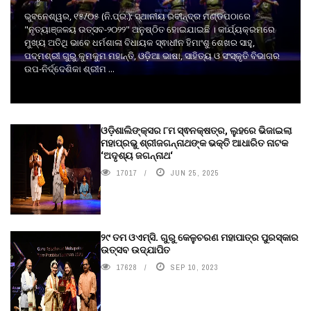
ଭୁବନେଶ୍ୱର, ୧୫/୦୫ (ନି.ପ୍ର.): ସ୍ଥାନୀୟ ରବୀନ୍ଦ୍ର ମଣ୍ଡପଠାରେ
"ନୃତ୍ୟାଞ୍ଜଳୟ ଉତ୍ସବ-୨୦୨୨" ଅନୁଷ୍ଠିତ ହୋଇଯାଇଛି । କାର୍ଯ୍ୟକ୍ରମରେ
ମୁଖ୍ୟ ଅତିଥି ଭାବେ ଧର୍ମଶାଳା ବିଧାୟକ ସ୍ଵାଧୀନ ହିମାଂଶୁ ଶେଖର ସାହୁ,
ପଦ୍ମଶ୍ରୀ ଗୁରୁ କୁମକୁମ ମହାନ୍ତି, ଓଡ଼ିଆ ଭାଷା, ସାହିତ୍ୟ ଓ ସଂସ୍କୃତି ବିଭାଗର
ଉପ-ନିର୍ଦ୍ଦେଶିକା ଶ୍ରୀମ ...
ଓଡ଼ିଶାଲିଙ୍କ୍ସର ୮ମ ସ୍ଵନକ୍ଷତ୍ର, ଲୁହରେ ଭିଜାଇଲା
ମହାପ୍ରଭୁ ଶ୍ରୀଜଗନ୍ନାଥଙ୍କ ଭକ୍ତି ଆଧାରିତ ନାଟକ
‘ଅଦୃଶ୍ୟ ଜଗନ୍ନାଥ‘
17017
JUN 25, 2025
୨୯ ତମ ଓଏମ୍‌ସି. ଗୁରୁ କେଳୁଚରଣ ମହାପାତ୍ର ପୁରସ୍କାର
ଉତ୍ସବ ଉଦ୍‍ଯାପିତ
17628
SEP 10, 2023