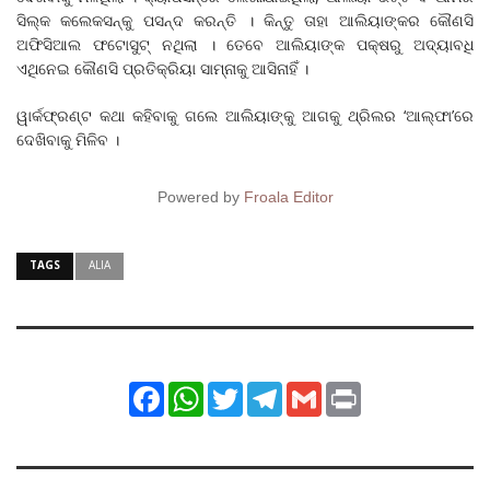
ସିଲ୍‌କ କଲେକସନ୍‌କୁ ପସନ୍ଦ କରନ୍ତି । କିନ୍ତୁ ତାହା ଆଲିୟାଙ୍କର କୌଣସି
ଅଫିସିଆଲ ଫଟୋସୁଟ୍ ନଥିଲା । ତେବେ ଆଲିୟାଙ୍କ ପକ୍ଷରୁ ଅଦ୍ୟାବଧି
ଏଥିନେଇ କୌଣସି ପ୍ରତିକ୍ରିୟା ସାମ୍ନାକୁ ଆସିନାହିଁ ।
ୱାର୍କଫ୍ରଣ୍ଟ କଥା କହିବାକୁ ଗଲେ ଆଲିୟାଙ୍କୁ ଆଗକୁ ଥ୍ରିଲର ‘ଆଲ୍‌ଫା’ରେ
ଦେଖିବାକୁ ମିଳିବ ।
Powered by
Froala Editor
TAGS
ALIA
Facebook
WhatsApp
Twitter
Telegram
Gmail
Print