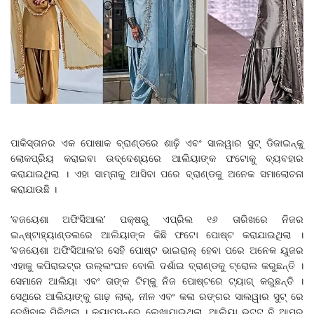
ପାକିସ୍ତାନର ଏକ ପୋଷାକ ବ୍ରାଣ୍ଡରେ ଶାଢ଼ି ଏବଂ ସାଲୱାର ସୁଟ୍ ଡିଜାଇନ୍‌କୁ
ଲୋକପ୍ରିୟ କରାଇବା ଉଦ୍ଦେଶ୍ୟରେ ଆଲିୟାଙ୍କ ଫଟୋକୁ ବ୍ୟବହାର
କରାଯାଇଥିଲା । ଏହା ସାମ୍ନାକୁ ଆସିବା ପରେ ବ୍ରାଣ୍ଡକୁ ଅନେକ ସମାଲୋଚନା
କରାଯାଉଛି ।
‘ବଜୟେଶା ଅଫିସିଆଲ’ ପକ୍ଷରୁ ଏପ୍ରିଲ ୧୬ ତାରିଖରେ ନିଜର
ଇନ୍‌ଷ୍ଟାହ୍ୟାଣ୍ଡଲରେ ଆଲିୟାଙ୍କ କିଛି ଫଟୋ ପୋଷ୍ଟ କରାଯାଇଥିଲା ।
‘ବଜୟେଶା ଅଫିସିଆଲ’ର ସେହି ପୋଷ୍ଟ ଭାଇରାଲ୍ ହେବା ପରେ ଅନେକ ୟୁଜର
ଏହାକୁ କପିରାଇଟ୍‌ର ଉଲ୍ଲଂଘନ ବୋଲି ଦର୍ଶାଇ ବ୍ରାଣ୍ଡକୁ ଟ୍ରୋଲ କରୁଛନ୍ତି ।
ସେମାନେ ଆଲିୟା ଏବଂ ତାଙ୍କ ଟିମ୍‌କୁ ନିଜ ପୋଷ୍ଟରେ ଟ୍ୟାଗ୍ କରୁଛନ୍ତି ।
ସେଥିରେ ଆଲିୟାଙ୍କୁ ଗାଢ଼ ଲାଲ୍, ନୀଳ ଏବଂ କଳା ରଙ୍ଗର ସାଲୱାର ସୁଟ୍ ରେ
ଦେଖିବାକୁ ମିଳିଥିଲା । କ୍ୟାପସନ୍‌ରେ ଲେଖାଯାଇଥିଲା, ଆଲିୟା ଭଟ୍ଟ ବି ଆମର