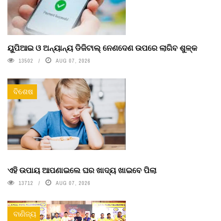
ୟୁପିଆଇ ଓ ଅନ୍ୟାନ୍ୟ ଡିଜିଟାଲ୍ ନେଣଦେଣ ଉପରେ ଲାଗିବ ଶୁଳ୍କ
13502
AUG 07, 2026
ବିଶେଷ
ଏହି ଉପାୟ ଆପଣାଇଲେ ଘର ଖାଦ୍ୟ ଖାଇବେ ପିଲା
13712
AUG 07, 2026
ବାଣିଜ୍ୟ