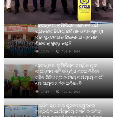
ବେଦାନ୍ତ ଆଲୁମିନିୟମ କୋଇଲା ଖଣି
ପ୍ରକଳ୍ପ ବିଦ୍ୟା ଜରିଆରେ ଝାରସୁଗୁଡ଼ା
ଏବଂ ସୁନ୍ଦରଗଡ଼ ଜିଲ୍ଲାରେ ଗ୍ରାମୀଣ
ଶିକ୍ଷାକୁ ସୁଦୃଢ଼ କରୁଛି
14146
AUG 04, 2026
ବେଦାନ୍ତ ଆଲୁମିନିୟମ ସମର୍ଥିତ ଯୁବ
ତୀରନ୍ଦାଜ ୩ଟି ସ୍ୱର୍ଣ୍ଣ ପଦକ ଜିତିବା
ସହିତ ସିବିଏସ୍ଇ ଜାତୀୟ ପର୍ଯ୍ୟାୟ ପାଇଁ
ଯୋଗ୍ୟତା ଅର୍ଜନ କରିଛନ୍ତି
14439
AUG 01, 2026
ଏକ୍ଜିମ ବ୍ୟାଙ୍କ ଭୁବନେଶ୍ୱରରେ
ଆଞ୍ଚଳିକ କାର୍ଯ୍ୟାଳୟ ସ୍ଥାପନ କରିବ,