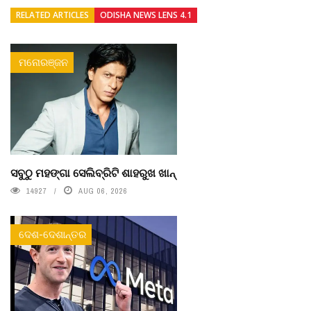
RELATED ARTICLES
ODISHA NEWS LENS 4.1
ମନୋରଞ୍ଜନ
ସବୁଠୁ ମହଙ୍ଗା ସେଲିବ୍ରିଟି ଶାହରୁଖ ଖାନ୍
14927
AUG 06, 2026
ଦେଶ-ଦେଶାନ୍ତର