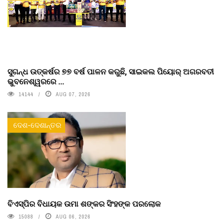
ସୁଗନ୍ଧ ଉତ୍କର୍ଷର ୭୭ ବର୍ଷ ପାଳନ କରୁଛି, ସାଇକଲ ପିୟୋର୍‌ ଅଗରବତୀ
ଭୁବନେଶ୍ୱରରେ ...
14144
AUG 07, 2026
ଦେଶ-ଦେଶାନ୍ତର
ବିଏସ୍‌ପିର ବିଧାୟକ ଉମା ଶଙ୍କର ସିଂହଙ୍କ ପରଲୋକ
15088
AUG 06, 2026