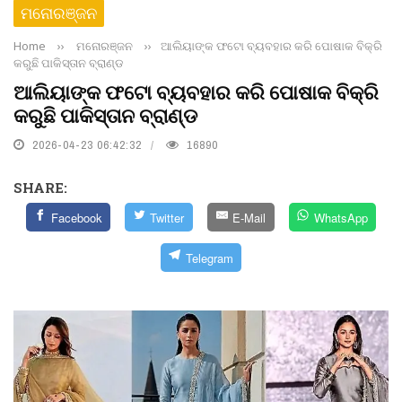
ମନୋରଞ୍ଜନ
Home
››
ମନୋରଞ୍ଜନ
››
ଆଲିୟାଙ୍କ ଫଟୋ ବ୍ୟବହାର କରି ପୋଷାକ ବିକ୍ରି
କରୁଛି ପାକିସ୍ତାନ ବ୍ରାଣ୍ଡ
ଆଲିୟାଙ୍କ ଫଟୋ ବ୍ୟବହାର କରି ପୋଷାକ ବିକ୍ରି
କରୁଛି ପାକିସ୍ତାନ ବ୍ରାଣ୍ଡ
2026-04-23 06:42:32
16890
SHARE:
Facebook
Twitter
E-Mail
WhatsApp
Telegram