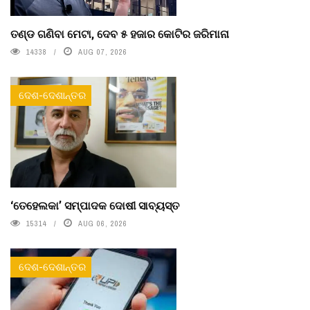
ତଣ୍ଡ ଗଣିବା ମେଟା, ଦେବ ୫ ହଜାର କୋଟିର ଜରିମାନା
14338
AUG 07, 2026
ଦେଶ-ଦେଶାନ୍ତର
‘ତେହେଲକା’ ସମ୍ପାଦକ ଦୋଷୀ ସାବ୍ୟସ୍ତ
15314
AUG 06, 2026
ଦେଶ-ଦେଶାନ୍ତର