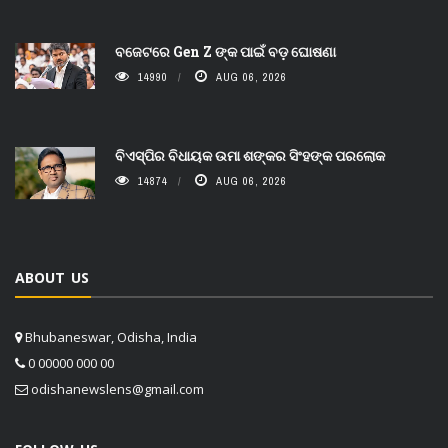
ବଜେଟରେ Gen Z ଙ୍କ ପାଇଁ ବଡ଼ ଘୋଷଣା
14990
AUG 06, 2026
ବିଏସ୍‌ପିର ବିଧାୟକ ଉମା ଶଙ୍କର ସିଂହଙ୍କ ପରଲୋକ
14874
AUG 06, 2026
ABOUT US
Bhubaneswar, Odisha, India
0 00000 000 00
odishanewslens@gmail.com