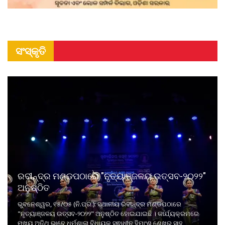
ସଂସ୍କୃତି
ରବୀନ୍ଦ୍ର ମଣ୍ଡପଠାରେ "ନୃତ୍ୟାଞ୍ଜଳୟ ଉତ୍ସବ-୨୦୨୨"
ଅନୁଷ୍ଠିତ
ଭୁବନେଶ୍ୱର, ୧୫/୦୫ (ନି.ପ୍ର.): ସ୍ଥାନୀୟ ରବୀନ୍ଦ୍ର ମଣ୍ଡପଠାରେ
"ନୃତ୍ୟାଞ୍ଜଳୟ ଉତ୍ସବ-୨୦୨୨" ଅନୁଷ୍ଠିତ ହୋଇଯାଇଛି । କାର୍ଯ୍ୟକ୍ରମରେ
ମୁଖ୍ୟ ଅତିଥି ଭାବେ ଧର୍ମଶାଳା ବିଧାୟକ ସ୍ଵାଧୀନ ହିମାଂଶୁ ଶେଖର ସାହୁ,