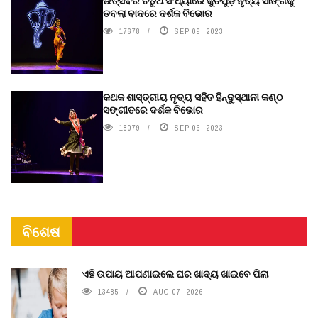
ଉତ୍ସବର ଚତୁର୍ଥ ସଂଧ୍ୟାରେ କୁଚିପୁଡ଼ି ନୃତ୍ୟ ସାଙ୍ଗକୁ
ତବଲା ବାଦରେ ଦର୍ଶକ ବିଭୋର
17678
SEP 09, 2023
କଥକ ଶାସ୍ତ୍ରୀୟ ନୃତ୍ୟ ସହିତ ହିନ୍ଦୁସ୍ଥାନୀ କଣ୍ଠ
ସଙ୍ଗୀତରେ ଦର୍ଶକ ବିଭୋର
18079
SEP 06, 2023
ବିଶେଷ
ଏହି ଉପାୟ ଆପଣାଇଲେ ଘର ଖାଦ୍ୟ ଖାଇବେ ପିଲା
13485
AUG 07, 2026