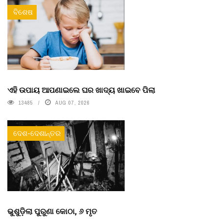
ବିଶେଷ
ଏହି ଉପାୟ ଆପଣାଇଲେ ଘର ଖାଦ୍ୟ ଖାଇବେ ପିଲା
13485
AUG 07, 2026
ଦେଶ-ଦେଶାନ୍ତର
ଭୁଶୁଡ଼ିଲା ପୁରୁଣା କୋଠା, ୬ ମୃତ