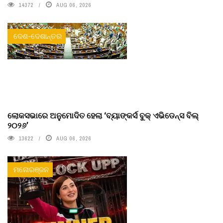
14372
AUG 06, 2026
ଦେଶ-ଦେଶାନ୍ତର
ଲୋକସଭାରେ ଅନୁମୋଦିତ ହେଲା ‘ବ୍ୟାଙ୍କର୍ସ ବୁକ୍ ଏଭିଡେନ୍ସ ବିଲ୍
୨୦୨୬’
13622
AUG 06, 2026
ମନୋରଞ୍ଜନ