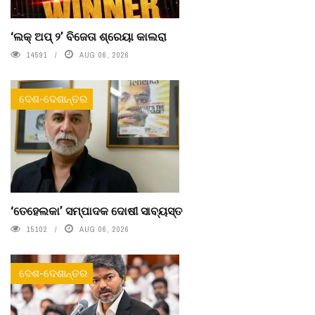
‘ଲକ୍ ଅପ୍ ୨’ ବିଜେତା ଶ୍ରେୟା କାଲରା
14591
AUG 06, 2026
ଦେଶ-ଦେଶାନ୍ତର
‘ତେହେଲକା’ ସମ୍ପାଦକ ଦୋଷୀ ସାବ୍ୟସ୍ତ
15102
AUG 06, 2026
ଦେଶ-ଦେଶାନ୍ତର