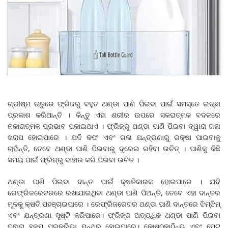
ଗ୍ରୀଷ୍ମ ଋତୁରେ ଫ୍ରିଜରୁ ବହୁତ ଥଣ୍ଡା ପାଣି ପିଇବା ପାଇଁ ସମସ୍ତେ ଇଚ୍ଛା
ପ୍ରକାଶ କରିଥାନ୍ତି । କିନ୍ତୁ ଏହା ଶରୀର ଉପରେ ସକରାତ୍ମକ ବଦଳରେ
ନକାରାତ୍ମକ ପ୍ରଭାବ ପକାଇଥାଏ । ଫ୍ରିଜ୍‌ରୁ ଥଣ୍ଡା ପାଣି ପିଇବା ଦ୍ୱାରା ଗଳା
ଖରାପ ହୋଇପାରେ । ଯଦି କଫ ଏବଂ ଗଳା ଯନ୍ତ୍ରଣାରୁ ରକ୍ଷା ପାଇବାକୁ
ଚାହାଁନ୍ତି, ତେବେ ଥଣ୍ଡା ପାଣି ପିଇବାରୁ ଦୂରେଇ ରହିବା ଉଚିତ୍ । ପାଣିକୁ କିଛି
ସମୟ ପାଇଁ ଫ୍ରିଜ୍‌ରୁ ବାହାର କରି ପିଇବା ଉଚିତ ।
ଥଣ୍ଡା ପାଣି ପିଇବା ଦାନ୍ତ ପାଇଁ କ୍ଷତିକାରକ ହୋଇପାରେ । ଯଦି
ରେଫ୍ରିଜରେଟରରେ ରଖାଯାଇଥିବା ଥଣ୍ଡା ପାଣି ପିଅନ୍ତି, ତେବେ ଏହା ଦାନ୍ତର
ମୂଳକୁ କ୍ଷତି ପହଞ୍ଚାଇପାରେ । ରେଫ୍ରିଜରେଟର ଥଣ୍ଡା ପାଣି ଦାନ୍ତରେ ଝିମ୍‌ଝିମ୍‌
ଏବଂ ଯନ୍ତ୍ରଣା ସୃଷ୍ଟି କରିପାରେ। ଫ୍ରିଜ୍‌ର ଅତ୍ୟଧିକ ଥଣ୍ଡା ପାଣି ପିଇବା
ଦ୍ଵାରା ହଜମ ପ୍ରକ୍ରିୟା ମନ୍ଥର ହୋଇପାରେ। କୋଷ୍ଠକାଠିନ୍ୟ ଏବଂ ପେଟ