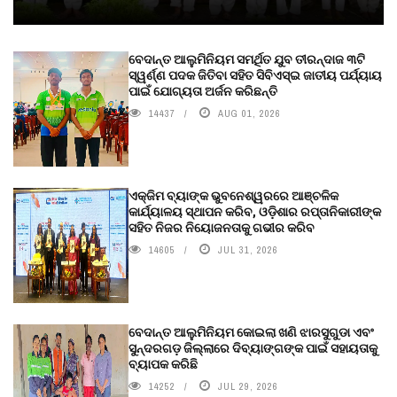
ବେଦାନ୍ତ ଆଲୁମିନିୟମ ସମର୍ଥିତ ଯୁବ ତୀରନ୍ଦାଜ ୩ଟି
ସ୍ୱର୍ଣ୍ଣ ପଦକ ଜିତିବା ସହିତ ସିବିଏସ୍ଇ ଜାତୀୟ ପର୍ଯ୍ୟାୟ
ପାଇଁ ଯୋଗ୍ୟତା ଅର୍ଜନ କରିଛନ୍ତି
14437
AUG 01, 2026
ଏକ୍ଜିମ ବ୍ୟାଙ୍କ ଭୁବନେଶ୍ୱରରେ ଆଞ୍ଚଳିକ
କାର୍ଯ୍ୟାଳୟ ସ୍ଥାପନ କରିବ, ଓଡ଼ିଶାର ରପ୍ତାନିକାରୀଙ୍କ
ସହିତ ନିଜର ନିୟୋଜନତାକୁ ଗଭୀର କରିବ
14605
JUL 31, 2026
ବେଦାନ୍ତ ଆଲୁମିନିୟମ କୋଇଲା ଖଣି ଝାରସୁଗୁଡା ଏବଂ
ସୁନ୍ଦରଗଡ଼ ଜିଲ୍ଲାରେ ଦିବ୍ୟାଙ୍ଗଙ୍କ ପାଇଁ ସହାୟତାକୁ
ବ୍ୟାପକ କରିଛି
14252
JUL 29, 2026