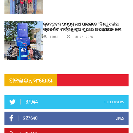
କ୍ରମ୍ପଟନ ପମ୍ପ୍‌ସ୍‌ ରଥ ଯାତ୍ରାରେ ‘ବିଶ୍ୱସନୀୟ
ପ୍ରଦର୍ଶନ’ ବାର୍ତ୍ତାକୁ ନୂଆ ରୂପରେ ଉପସ୍ଥାପନ କଲା
15051
JUL 28, 2026
ଅନଲାଇନ୍ ସଂଯୋଗ
67944
FOLLOWERS
227640
LIKES