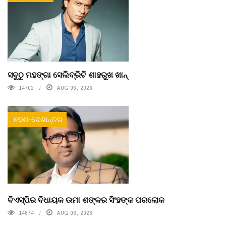
ସବୁଠୁ ମହଙ୍ଗା ସେଲିବ୍ରିଟି ଶାହରୁଖ ଖାନ୍
14702
AUG 06, 2026
ଦେଶ-ଦେଶାନ୍ତର
ବିଏସ୍‌ପିର ବିଧାୟକ ଉମା ଶଙ୍କର ସିଂହଙ୍କ ପରଲୋକ
14874
AUG 06, 2026