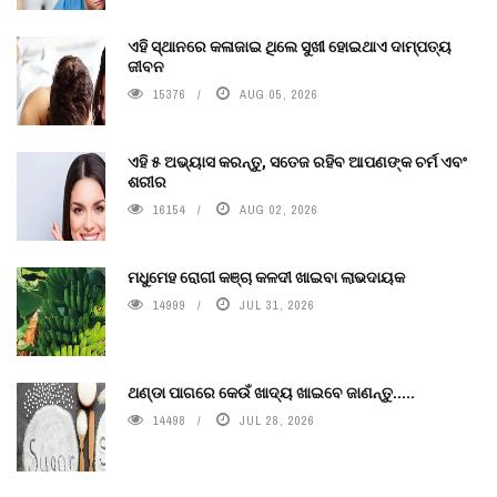
ଏହି ସ୍ଥାନରେ କଳାଜାଇ ଥିଲେ ସୁଖୀ ହୋଇଥାଏ ଦାମ୍ପତ୍ୟ
ଜୀବନ
15376
AUG 05, 2026
ଏହି ୫ ଅଭ୍ୟାସ କରନ୍ତୁ, ସତେଜ ରହିବ ଆପଣଙ୍କ ଚର୍ମ ଏବଂ
ଶରୀର
16154
AUG 02, 2026
ମଧୁମେହ ରୋଗୀ କଞ୍ଚା କଳଦୀ ଖାଇବା ଲାଭଦାୟକ
14999
JUL 31, 2026
ଥଣ୍ଡା ପାଗରେ କେଉଁ ଖାଦ୍ୟ ଖାଇବେ ଜାଣନ୍ତୁ.....
14498
JUL 28, 2026