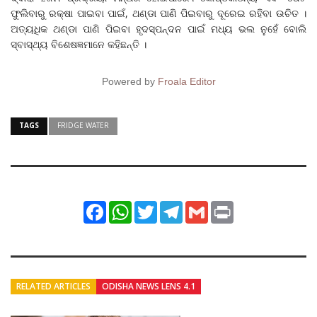
ଫୁଲିବାରୁ ରକ୍ଷା ପାଇବା ପାଇଁ, ଥଣ୍ଡା ପାଣି ପିଇବାରୁ ଦୂରେଇ ରହିବା ଉଚିତ ।
ଅତ୍ୟଧିକ ଥଣ୍ଡା ପାଣି ପିଇବା ହୃଦସ୍ପନ୍ଦନ ପାଇଁ ମଧ୍ୟ ଭଲ ନୁହେଁ ବୋଲି
ସ୍ବାସ୍ଥ୍ୟ ବିଶେଷଜ୍ଞମାନେ କହିଛନ୍ତି ।
Powered by
Froala Editor
TAGS
FRIDGE WATER
Facebook
WhatsApp
Twitter
Telegram
Gmail
Print
RELATED ARTICLES
ODISHA NEWS LENS 4.1