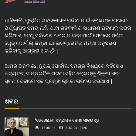
ଆଜିକାଲି, ମୁଦ୍ରିତ ଖବରକାଗଜ ପଢିବା ପାଇଁ ଲୋକଙ୍କ ପାଖରେ
ପର୍ଯ୍ୟାପ୍ତ ସମୟ ନାହିଁ, ଯାହା ଗତକାଲିର ସାଧାରଣ ଘଟଣାକୁ କଭର୍
କରିଥାଏ, ତେଣୁ ସର୍ବଶେଷ ଖବର ପାଇବା ପାଇଁ ସେମାନେ ସର୍ବଦା
ୱେବ୍ ପୋର୍ଟାଲ୍ କିମ୍ବା ଇଲେକ୍ଟ୍ରୋନିକ୍ ମିଡିଆ ଅନୁସରଣ
କରିବାକୁ ଆଗ୍ରହୀ ଅଟନ୍ତି |
ଆମର ଅନଲାଇନ୍ ନ୍ୟୁଜ୍ ପୋର୍ଟାଲ୍ ସମଗ୍ର ବିଶ୍ୱରେ ସର୍ବଶେଷ
ଅଦ୍ୟତନ, ସାମ୍ପ୍ରତିକ ଘଟଣା ସହିତ ଲୋକଙ୍କୁ ଶିକ୍ଷା ଏବଂ
ସୂଚନା ଦେବାରେ ଏକ ପ୍ରମୁଖ ଭୂମିକା ଗ୍ରହଣ କରିଥାଏ |
ଖବର
‘ତେହେଲକା’ ସମ୍ପାଦକ ଦୋଷୀ ସାବ୍ୟସ୍ତ
15102
AUG 06, 2026