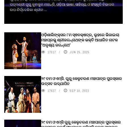
ପଦ୍ମଶ୍ରୀ ଗୁରୁ କୁମକୁମ ମହାନ୍ତି, ଓଡ଼ିଆ ଭାଷା, ସାହିତ୍ୟ ଓ ସଂସ୍କୃତି ବିଭାଗର
ଉପ-ନିର୍ଦ୍ଦେଶିକା ଶ୍ରୀମ ...
ଓଡ଼ିଶାଲିଙ୍କ୍ସର ୮ମ ସ୍ଵନକ୍ଷତ୍ର, ଲୁହରେ ଭିଜାଇଲା
ମହାପ୍ରଭୁ ଶ୍ରୀଜଗନ୍ନାଥଙ୍କ ଭକ୍ତି ଆଧାରିତ ନାଟକ
‘ଅଦୃଶ୍ୟ ଜଗନ୍ନାଥ‘
17017
JUN 25, 2025
୨୯ ତମ ଓଏମ୍‌ସି. ଗୁରୁ କେଳୁଚରଣ ମହାପାତ୍ର ପୁରସ୍କାର
ଉତ୍ସବ ଉଦ୍‍ଯାପିତ
17627
SEP 10, 2023
୨୯ ତମ ଓଏମ୍‌ସି ଗୁରୁ କେଳୁଚରଣ ମହାପାତ୍ର ପୁରସ୍କାର