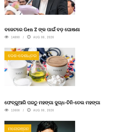
ବଜେଟରେ Gen Z ଙ୍କ ପାଇଁ ବଡ଼ ଘୋଷଣା
14990
AUG 06, 2026
ଦେଶ-ଦେଶାନ୍ତର
ଫେବ୍ରୁଆରି ପରଠୁ ମହଙ୍ଗା ଦୁଗ୍ଧ-ଚିନି-ତେଲ ମହଙ୍ଗା
13606
AUG 06, 2026
ମନୋରଞ୍ଜନ