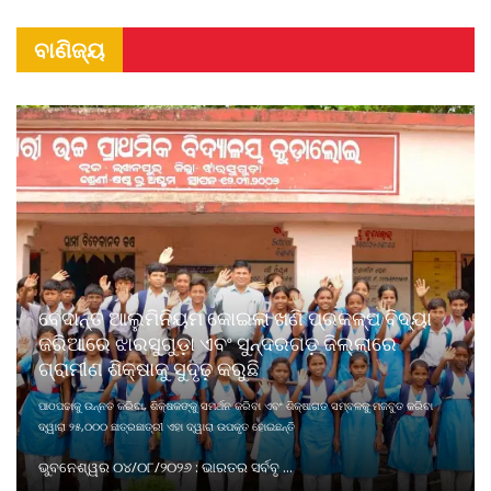
ବାଣିଜ୍ୟ
ବେଦାନ୍ତ ଆଲୁମିନିୟମ କୋଇଲା ଖଣି ପ୍ରକଳ୍ପ ବିଦ୍ୟା
ଜରିଆରେ ଝାରସୁଗୁଡ଼ା ଏବଂ ସୁନ୍ଦରଗଡ଼ ଜିଲ୍ଲାରେ
ଗ୍ରାମୀଣ ଶିକ୍ଷାକୁ ସୁଦୃଢ଼ କରୁଛି
ପାଠପଢାକୁ ଉନ୍ନତ କରିବା, ଶିକ୍ଷକଙ୍କୁ ସମର୍ଥନ କରିବା ଏବଂ ଶିକ୍ଷାଗତ ସମ୍ବଳକୁ ମଜବୁତ କରିବା
ଦ୍ୱାରା ୨୫,୦୦୦ ଛାତ୍ରଛାତ୍ରୀ ଏହା ଦ୍ୱାରା ଉପକୃତ ହୋଇଛନ୍ତି
ଭୁବନେଶ୍ୱର ୦୪/୦୮/୨୦୨୬ : ଭାରତର ସର୍ବବୃ ...