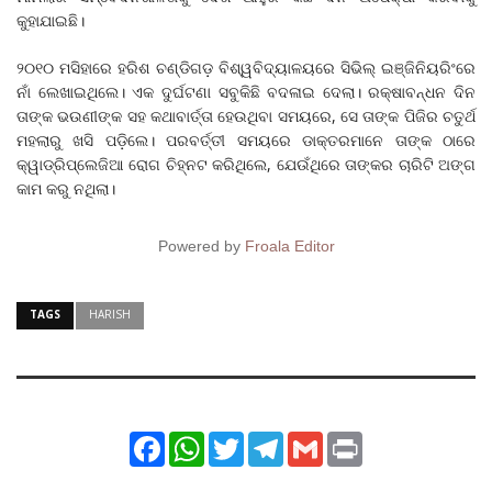
କୁହାଯାଇଛି।
୨୦୧୦ ମସିହାରେ ହରିଶ ଚଣ୍ଡିଗଡ଼ ବିଶ୍ୱବିଦ୍ୟାଳୟରେ ସିଭିଲ୍ ଇଞ୍ଜିନିୟରିଂରେ
ନାଁ ଲେଖାଇଥିଲେ। ଏକ ଦୁର୍ଘଟଣା ସବୁକିଛି ବଦଳାଇ ଦେଲା। ରକ୍ଷାବନ୍ଧନ ଦିନ
ତାଙ୍କ ଭଉଣୀଙ୍କ ସହ କଥାବାର୍ତ୍ତା ହେଉଥିବା ସମୟରେ, ସେ ତାଙ୍କ ପିଜିର ଚତୁର୍ଥ
ମହଲାରୁ ଖସି ପଡ଼ିଲେ। ପରବର୍ତ୍ତୀ ସମୟରେ ଡାକ୍ତରମାନେ ତାଙ୍କ ଠାରେ
କ୍ୱାଡ୍ରିପ୍ଲେଜିଆ ରୋଗ ଚିହ୍ନଟ କରିଥିଲେ, ଯେଉଁଥିରେ ତାଙ୍କର ଚାରିଟି ଅଙ୍ଗ
କାମ କରୁ ନଥିଲା।
Powered by
Froala Editor
TAGS
HARISH
Facebook
WhatsApp
Twitter
Telegram
Gmail
Print