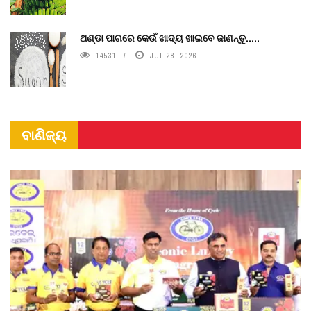
ଥଣ୍ଡା ପାଗରେ କେଉଁ ଖାଦ୍ୟ ଖାଇବେ ଜାଣନ୍ତୁ.....
14531
JUL 28, 2026
ବାଣିଜ୍ୟ