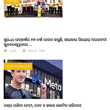
ବାଣିଜ୍ୟ
ସୁଗନ୍ଧ ଉତ୍କର୍ଷର ୭୭ ବର୍ଷ ପାଳନ କରୁଛି, ସାଇକଲ ପିୟୋର୍‌ ଅଗରବତୀ
ଭୁବନେଶ୍ୱରରେ ...
14195
AUG 07, 2026
ଦେଶ-ଦେଶାନ୍ତର
ତଣ୍ଡ ଗଣିବା ମେଟା, ଦେବ ୫ ହଜାର କୋଟିର ଜରିମାନା