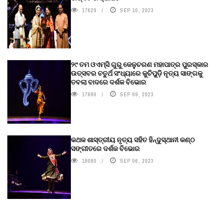
17629
SEP 10, 2023
୨୯ ତମ ଓଏମ୍‌ସି ଗୁରୁ କେଳୁଚରଣ ମହାପାତ୍ର ପୁରସ୍କାର
ଉତ୍ସବର ଚତୁର୍ଥ ସଂଧ୍ୟାରେ କୁଚିପୁଡ଼ି ନୃତ୍ୟ ସାଙ୍ଗକୁ
ତବଲା ବାଦରେ ଦର୍ଶକ ବିଭୋର
17680
SEP 09, 2023
କଥକ ଶାସ୍ତ୍ରୀୟ ନୃତ୍ୟ ସହିତ ହିନ୍ଦୁସ୍ଥାନୀ କଣ୍ଠ
ସଙ୍ଗୀତରେ ଦର୍ଶକ ବିଭୋର
18080
SEP 06, 2023