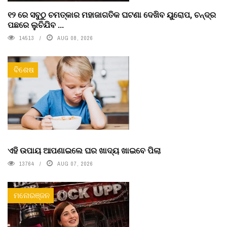
୧୨ ରେ ସବୁଠୁ ଚମତ୍କାର ମହାଜାଗତିକ ଘଟଣା ଦେଖିବ ୟୁରୋପ, ଚନ୍ଦ୍ର
ପଛରେ ଲୁଚିଯିବ ...
14513
AUG 08, 2026
ବିଶେଷ
ଏହି ଉପାୟ ଆପଣାଇଲେ ଘର ଖାଦ୍ୟ ଖାଇବେ ପିଲା
13764
AUG 07, 2026
ମନୋରଞ୍ଜନ