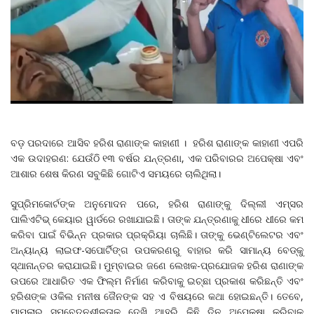
ବଡ଼ ପରଦାରେ ଆସିବ ହରିଶ ରାଣାଙ୍କ କାହାଣୀ । ହରିଶ ରାଣାଙ୍କ କାହାଣୀ ଏପରି
ଏକ ଉଦାହରଣ: ଯେଉଁଠି ୧୩ ବର୍ଷର ଯନ୍ତ୍ରଣା, ଏକ ପରିବାରର ଅପେକ୍ଷା ଏବଂ
ଆଶାର ଶେଷ କିରଣ ସବୁକିଛି ଗୋଟିଏ ସମୟରେ ଚାଲିଥିଲା।
ସୁପ୍ରିମକୋର୍ଟଙ୍କ ଅନୁମୋଦନ ପରେ, ହରିଶ ରାଣାଙ୍କୁ ଦିଲ୍ଲୀ ଏମ୍ସର
ପାଲିଏଟିଭ୍ କେୟାର ୱାର୍ଡରେ ରଖାଯାଇଛି। ତାଙ୍କ ଯନ୍ତ୍ରଣାକୁ ଧୀରେ ଧୀରେ କମ
କରିବା ପାଇଁ ବିଭିନ୍ନ ପ୍ରକାର ପ୍ରକ୍ରିୟା ଚାଲିଛି। ତାଙ୍କୁ ଭେଣ୍ଟିଲେଟର ଏବଂ
ଅନ୍ୟାନ୍ୟ ଲାଇଫ-ସପୋର୍ଟିଙ୍ଗ ଉପକରଣରୁ ବାହାର କରି ସାମାନ୍ୟ ବେଡ୍‌କୁ
ସ୍ଥାନାନ୍ତର କରାଯାଇଛି। ମୁମ୍ବାଇର ଜଣେ ଲେଖକ-ପ୍ରଯୋଜକ ହରିଶ ରାଣାଙ୍କ
ଉପରେ ଆଧାରିତ ଏକ ଫିଲ୍ମ ନିର୍ମାଣ କରିବାକୁ ଇଚ୍ଛା ପ୍ରକାଶ କରିଛନ୍ତି ଏବଂ
ହରିଶଙ୍କ ଓକିଲ ମନୀଷ ଜୈନଙ୍କ ସହ ଏ ବିଷୟରେ କଥା ହୋଇଛନ୍ତି। ତେବେ,
ମାମଲାର ସମ୍ବେଦନଶୀଳତାକୁ ଦେଖି ଆହୁରି କିଛି ଦିନ ଅପେକ୍ଷା କରିବାକୁ