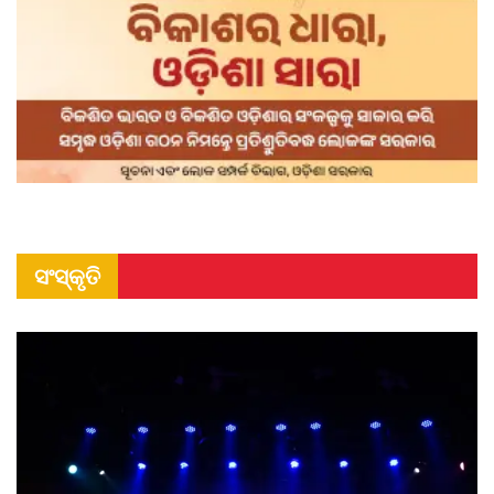
ସଂସ୍କୃତି