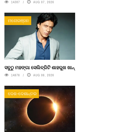
14387
AUG 07, 2026
ମନୋରଞ୍ଜନ
ସବୁଠୁ ମହଙ୍ଗା ସେଲିବ୍ରିଟି ଶାହରୁଖ ଖାନ୍
14976
AUG 06, 2026
ଦେଶ-ଦେଶାନ୍ତର