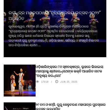
ରବୀନ୍ଦ୍ର ମଣ୍ଡପଠାରେ "ନୃତ୍ୟାଞ୍ଜଳୟ ଉତ୍ସବ-୨୦୨୨"
ଅନୁଷ୍ଠିତ
ଭୁବନେଶ୍ୱର, ୧୫/୦୫ (ନି.ପ୍ର.): ସ୍ଥାନୀୟ ରବୀନ୍ଦ୍ର ମଣ୍ଡପଠାରେ
"ନୃତ୍ୟାଞ୍ଜଳୟ ଉତ୍ସବ-୨୦୨୨" ଅନୁଷ୍ଠିତ ହୋଇଯାଇଛି । କାର୍ଯ୍ୟକ୍ରମରେ
ମୁଖ୍ୟ ଅତିଥି ଭାବେ ଧର୍ମଶାଳା ବିଧାୟକ ସ୍ଵାଧୀନ ହିମାଂଶୁ ଶେଖର ସାହୁ,
ପଦ୍ମଶ୍ରୀ ଗୁରୁ କୁମକୁମ ମହାନ୍ତି, ଓଡ଼ିଆ ଭାଷା, ସାହିତ୍ୟ ଓ ସଂସ୍କୃତି ବିଭାଗର
ଉପ-ନିର୍ଦ୍ଦେଶିକା ଶ୍ରୀମ ...
ଓଡ଼ିଶାଲିଙ୍କ୍ସର ୮ମ ସ୍ଵନକ୍ଷତ୍ର, ଲୁହରେ ଭିଜାଇଲା
ମହାପ୍ରଭୁ ଶ୍ରୀଜଗନ୍ନାଥଙ୍କ ଭକ୍ତି ଆଧାରିତ ନାଟକ
‘ଅଦୃଶ୍ୟ ଜଗନ୍ନାଥ‘
17018
JUN 25, 2025
୨୯ ତମ ଓଏମ୍‌ସି. ଗୁରୁ କେଳୁଚରଣ ମହାପାତ୍ର ପୁରସ୍କାର
ଉତ୍ସବ ଉଦ୍‍ଯାପିତ