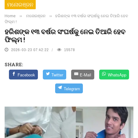
ମନୋରଞ୍ଜନ
Home
››
ମନୋରଞ୍ଜନ
››
ହରିଶଙ୍କ ୧୩ ବର୍ଷର ସଂଘର୍ଷକୁ ନେଇ ତିଆରି ହେବ
ଫିଲ୍ମ !
ହରିଶଙ୍କ ୧୩ ବର୍ଷର ସଂଘର୍ଷକୁ ନେଇ ତିଆରି ହେବ
ଫିଲ୍ମ !
2026-03-23 07:42:22
15578
SHARE:
Facebook
Twitter
E-Mail
WhatsApp
Telegram