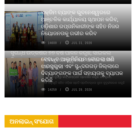
ଏକ୍ଜିମ ବ୍ୟାଙ୍କ ଭୁବନେଶ୍ୱରରେ
ଆଞ୍ଚଳିକ କାର୍ଯ୍ୟାଳୟ ସ୍ଥାପନ କରିବ,
ଓଡ଼ିଶାର ରପ୍ତାନିକାରୀଙ୍କ ସହିତ ନିଜର
ନିୟୋଜନତାକୁ ଗଭୀର କରିବ
14609
JUL 31, 2026
ସୁଗନ୍ଧ ଉତ୍କର୍ଷର ୭୭ ବର୍ଷ ପାଳନ କରୁଛି, ସାଇକଲ
ବେଦାନ୍ତ ଆଲୁମିନିୟମ କୋଇଲା ଖଣି
ପିୟୋର୍‌ ଅଗରବତୀ ଭୁବନେଶ୍ୱରରେ ପାର୍ବଣ କାଳୀନ
ଝାରସୁଗୁଡା ଏବଂ ସୁନ୍ଦରଗଡ଼ ଜିଲ୍ଲାରେ
ନବସୃଜନ ଉନ୍ମୋଚନ କଲା
ଦିବ୍ୟାଙ୍ଗଙ୍କ ପାଇଁ ସହାୟତାକୁ ବ୍ୟାପକ
ବାଉଁଶ ବିହୀନ କଠିନ ଧୂପ ଏବଂ ମେଦିନୀ ଜୁଡୱା କପ୍‌ ସାମ୍ବ୍ରାନି ପ୍ରଦର୍ଶିତ କରୁଛି; ନବସୃଜନ,
କରିଛି
ଦୀର୍ଘସ୍ଥାୟିତା ଏବଂ ଆଧ୍ୟାତ୍ମିକ ଅନୁଭୂତି ସହିତ ଓଡ଼ିଶା ପ୍ରତି ପ୍ରତିବଦ୍ଧତା ପୁନଃ ସୁଦୃଢୀକରଣ କରୁଛି
14259
JUL 29, 2026
ଅନଲାଇନ୍ ସଂଯୋଗ