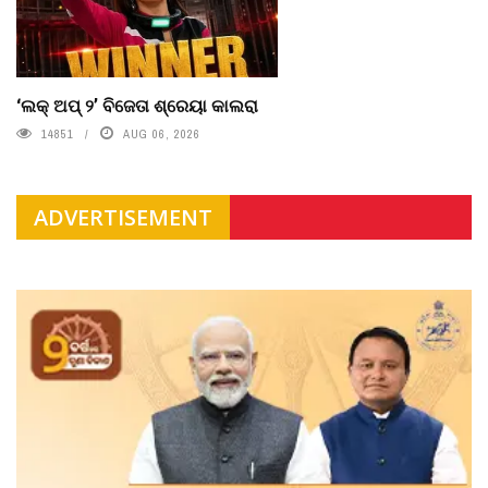
‘ଲକ୍ ଅପ୍ ୨’ ବିଜେତା ଶ୍ରେୟା କାଲରା
14851
AUG 06, 2026
ADVERTISEMENT