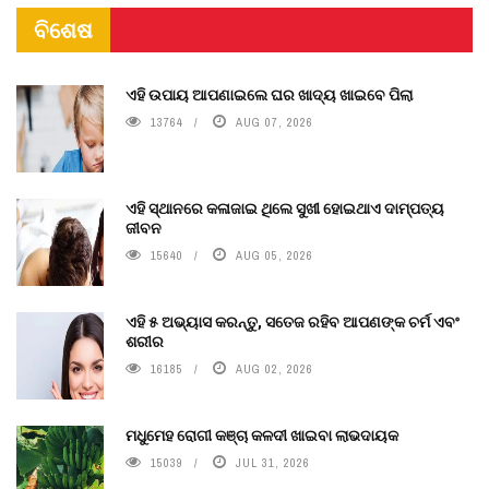
ବିଶେଷ
ଏହି ଉପାୟ ଆପଣାଇଲେ ଘର ଖାଦ୍ୟ ଖାଇବେ ପିଲା
13764
AUG 07, 2026
ଏହି ସ୍ଥାନରେ କଳାଜାଇ ଥିଲେ ସୁଖୀ ହୋଇଥାଏ ଦାମ୍ପତ୍ୟ
ଜୀବନ
15640
AUG 05, 2026
ଏହି ୫ ଅଭ୍ୟାସ କରନ୍ତୁ, ସତେଜ ରହିବ ଆପଣଙ୍କ ଚର୍ମ ଏବଂ
ଶରୀର
16185
AUG 02, 2026
ମଧୁମେହ ରୋଗୀ କଞ୍ଚା କଳଦୀ ଖାଇବା ଲାଭଦାୟକ
15039
JUL 31, 2026