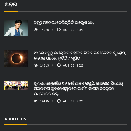
ଖବର
ସବୁଠୁ ମହଙ୍ଗା ସେଲିବ୍ରିଟି ଶାହରୁଖ ଖାନ୍
14976
AUG 06, 2026
୧୨ ରେ ସବୁଠୁ ଚମତ୍କାର ମହାଜାଗତିକ ଘଟଣା ଦେଖିବ ୟୁରୋପ,
ଚନ୍ଦ୍ର ପଛରେ ଲୁଚିଯିବ ସୂର୍ଯ୍ୟ
14513
AUG 08, 2026
ସୁଗନ୍ଧ ଉତ୍କର୍ଷର ୭୭ ବର୍ଷ ପାଳନ କରୁଛି, ସାଇକଲ ପିୟୋର୍‌
ଅଗରବତୀ ଭୁବନେଶ୍ୱରରେ ପାର୍ବଣ କାଳୀନ ନବସୃଜନ
ଉନ୍ମୋଚନ କଲା
14195
AUG 07, 2026
ABOUT US