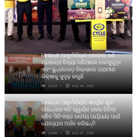
ବେଦାନ୍ତ ଆଲୁମିନିୟମ କୋଇଲା ଖଣି
ପ୍ରକଳ୍ପ ବିଦ୍ୟା ଜରିଆରେ ଝାରସୁଗୁଡ଼ା
ଏବଂ ସୁନ୍ଦରଗଡ଼ ଜିଲ୍ଲାରେ ଗ୍ରାମୀଣ
ଶିକ୍ଷାକୁ ସୁଦୃଢ଼ କରୁଛି
14148
AUG 04, 2026
ବେଦାନ୍ତ ଆଲୁମିନିୟମ ସମର୍ଥିତ ଯୁବ
ତୀରନ୍ଦାଜ ୩ଟି ସ୍ୱର୍ଣ୍ଣ ପଦକ ଜିତିବା
ସହିତ ସିବିଏସ୍ଇ ଜାତୀୟ ପର୍ଯ୍ୟାୟ ପାଇଁ
ଯୋଗ୍ୟତା ଅର୍ଜନ କରିଛନ୍ତି
14440
AUG 01, 2026