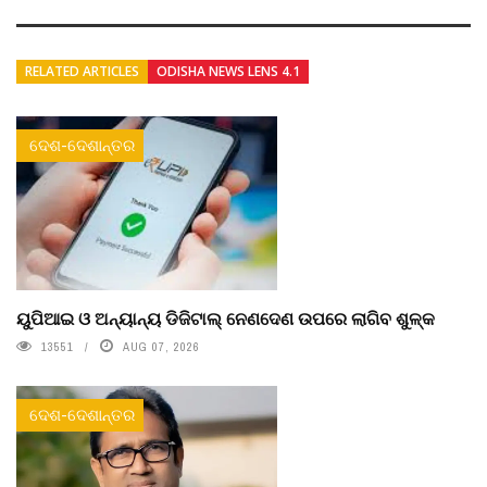
RELATED ARTICLES
ODISHA NEWS LENS 4.1
ଦେଶ-ଦେଶାନ୍ତର
ୟୁପିଆଇ ଓ ଅନ୍ୟାନ୍ୟ ଡିଜିଟାଲ୍ ନେଣଦେଣ ଉପରେ ଲାଗିବ ଶୁଳ୍କ
13551
AUG 07, 2026
ଦେଶ-ଦେଶାନ୍ତର