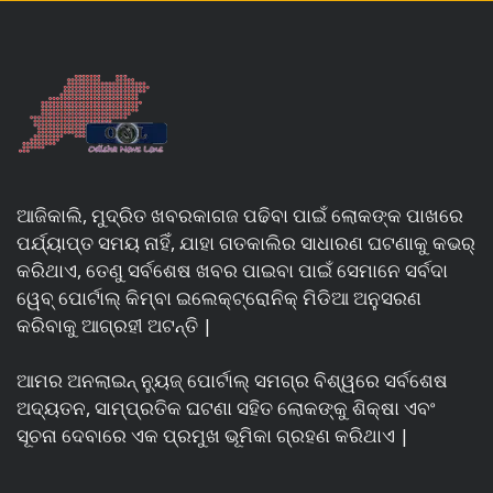
ଆଜିକାଲି, ମୁଦ୍ରିତ ଖବରକାଗଜ ପଢିବା ପାଇଁ ଲୋକଙ୍କ ପାଖରେ
ପର୍ଯ୍ୟାପ୍ତ ସମୟ ନାହିଁ, ଯାହା ଗତକାଲିର ସାଧାରଣ ଘଟଣାକୁ କଭର୍
କରିଥାଏ, ତେଣୁ ସର୍ବଶେଷ ଖବର ପାଇବା ପାଇଁ ସେମାନେ ସର୍ବଦା
ୱେବ୍ ପୋର୍ଟାଲ୍ କିମ୍ବା ଇଲେକ୍ଟ୍ରୋନିକ୍ ମିଡିଆ ଅନୁସରଣ
କରିବାକୁ ଆଗ୍ରହୀ ଅଟନ୍ତି |
ଆମର ଅନଲାଇନ୍ ନ୍ୟୁଜ୍ ପୋର୍ଟାଲ୍ ସମଗ୍ର ବିଶ୍ୱରେ ସର୍ବଶେଷ
ଅଦ୍ୟତନ, ସାମ୍ପ୍ରତିକ ଘଟଣା ସହିତ ଲୋକଙ୍କୁ ଶିକ୍ଷା ଏବଂ
ସୂଚନା ଦେବାରେ ଏକ ପ୍ରମୁଖ ଭୂମିକା ଗ୍ରହଣ କରିଥାଏ |