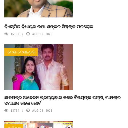
ବିଏସ୍‌ପିର ବିଧାୟକ ଉମା ଶଙ୍କର ସିଂହଙ୍କ ପରଲୋକ
15138
AUG 06, 2026
ଦେଶ-ଦେଶାନ୍ତର
ଛାଡପତ୍ର ଆବେଦନ ପ୍ରତ୍ୟାହାର କଲେ ବିଜୟଙ୍କ ପତ୍ନୀ, ମାମଲାର
ସମାଧାନ କଲେ କୋର୍ଟ
13734
AUG 08, 2026