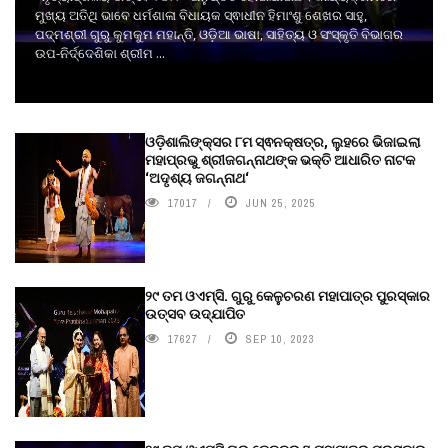
ମୁଖ୍ୟ ଅତିଥି ଭାବେ ଧର୍ମଶାଳା ବିଧାୟକ ସ୍ଵାଧୀନ ହିମାଂଶୁ ଶେଖର ସାହୁ,
ପଦ୍ମଶ୍ରୀ ଗୁରୁ କୁମକୁମ ମହାନ୍ତି, ଓଡ଼ିଆ ଭାଷା, ସାହିତ୍ୟ ଓ ସଂସ୍କୃତି ବିଭାଗର
ଉପ-ନିର୍ଦ୍ଦେଶିକା ଶ୍ରୀମ ...
ଓଡ଼ିଶାଲିଙ୍କ୍ସର ୮ମ ସ୍ଵନକ୍ଷତ୍ର, ଲୁହରେ ଭିଜାଇଲା
ମହାପ୍ରଭୁ ଶ୍ରୀଜଗନ୍ନାଥଙ୍କ ଭକ୍ତି ଆଧାରିତ ନାଟକ
‘ଅଦୃଶ୍ୟ ଜଗନ୍ନାଥ‘
17017
JUN 25, 2025
୨୯ ତମ ଓଏମ୍‌ସି. ଗୁରୁ କେଳୁଚରଣ ମହାପାତ୍ର ପୁରସ୍କାର
ଉତ୍ସବ ଉଦ୍‍ଯାପିତ
17627
SEP 10, 2023