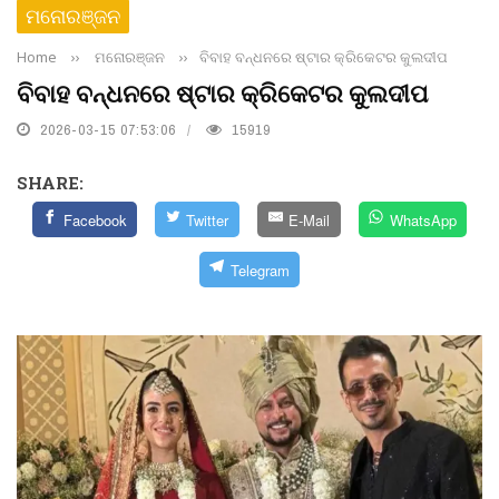
ମନୋରଞ୍ଜନ
Home
››
ମନୋରଞ୍ଜନ
››
ବିବାହ ବନ୍ଧନରେ ଷ୍ଟାର କ୍ରିକେଟର କୁଲଦୀପ
ବିବାହ ବନ୍ଧନରେ ଷ୍ଟାର କ୍ରିକେଟର କୁଲଦୀପ
2026-03-15 07:53:06
15919
SHARE:
Facebook
Twitter
E-Mail
WhatsApp
Telegram