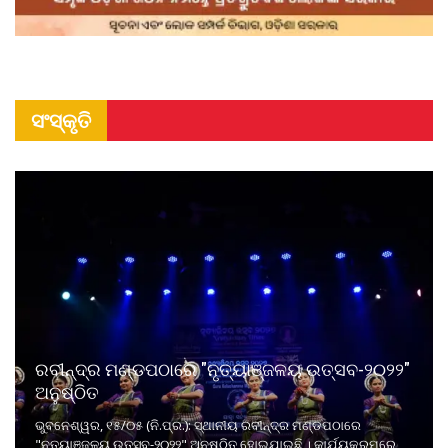
ସଂସ୍କୃତି
ରବୀନ୍ଦ୍ର ମଣ୍ଡପଠାରେ "ନୃତ୍ୟାଞ୍ଜଳୟ ଉତ୍ସବ-୨୦୨୨"
ଅନୁଷ୍ଠିତ
ଭୁବନେଶ୍ୱର, ୧୫/୦୫ (ନି.ପ୍ର.): ସ୍ଥାନୀୟ ରବୀନ୍ଦ୍ର ମଣ୍ଡପଠାରେ
"ନୃତ୍ୟାଞ୍ଜଳୟ ଉତ୍ସବ-୨୦୨୨" ଅନୁଷ୍ଠିତ ହୋଇଯାଇଛି । କାର୍ଯ୍ୟକ୍ରମରେ