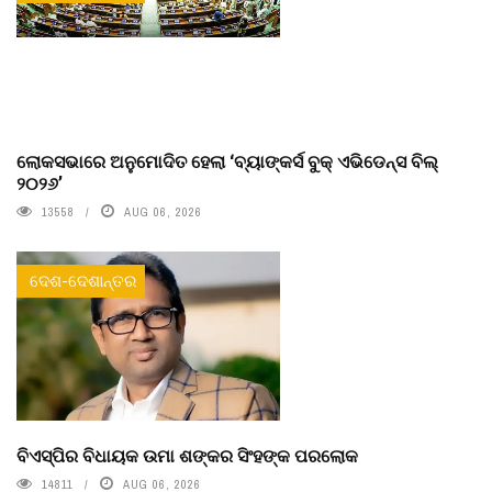
ଲୋକସଭାରେ ଅନୁମୋଦିତ ହେଲା ‘ବ୍ୟାଙ୍କର୍ସ ବୁକ୍ ଏଭିଡେନ୍ସ ବିଲ୍
୨୦୨୬’
13558
AUG 06, 2026
ଦେଶ-ଦେଶାନ୍ତର
ବିଏସ୍‌ପିର ବିଧାୟକ ଉମା ଶଙ୍କର ସିଂହଙ୍କ ପରଲୋକ
14811
AUG 06, 2026