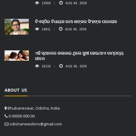
13558
AUG 06, 2026
ବିଏସ୍‌ପିର ବିଧାୟକ ଉମା ଶଙ୍କର ସିଂହଙ୍କ ପରଲୋକ
14811
AUG 06, 2026
ଏହି ସ୍ଥାନରେ କଳାଜାଇ ଥିଲେ ସୁଖୀ ହୋଇଥାଏ ଦାମ୍ପତ୍ୟ
ଜୀବନ
15315
AUG 05, 2026
ABOUT US
Bhubaneswar, Odisha, India
0 00000 000 00
odishanewslens@gmail.com