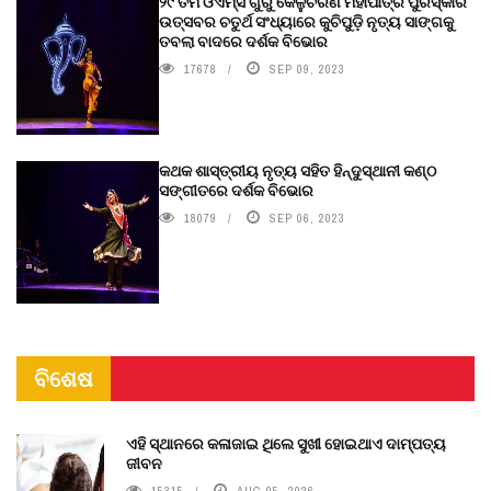
୨୯ ତମ ଓଏମ୍‌ସି ଗୁରୁ କେଳୁଚରଣ ମହାପାତ୍ର ପୁରସ୍କାର
ଉତ୍ସବର ଚତୁର୍ଥ ସଂଧ୍ୟାରେ କୁଚିପୁଡ଼ି ନୃତ୍ୟ ସାଙ୍ଗକୁ
ତବଲା ବାଦରେ ଦର୍ଶକ ବିଭୋର
17678
SEP 09, 2023
କଥକ ଶାସ୍ତ୍ରୀୟ ନୃତ୍ୟ ସହିତ ହିନ୍ଦୁସ୍ଥାନୀ କଣ୍ଠ
ସଙ୍ଗୀତରେ ଦର୍ଶକ ବିଭୋର
18079
SEP 06, 2023
ବିଶେଷ
ଏହି ସ୍ଥାନରେ କଳାଜାଇ ଥିଲେ ସୁଖୀ ହୋଇଥାଏ ଦାମ୍ପତ୍ୟ
ଜୀବନ
15315
AUG 05, 2026