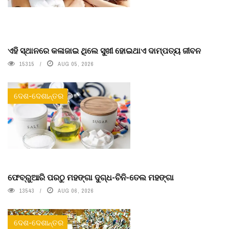
ଏହି ସ୍ଥାନରେ କଳାଜାଇ ଥିଲେ ସୁଖୀ ହୋଇଥାଏ ଦାମ୍ପତ୍ୟ ଜୀବନ
15315
AUG 05, 2026
ଦେଶ-ଦେଶାନ୍ତର
ଫେବ୍ରୁଆରି ପରଠୁ ମହଙ୍ଗା ଦୁଗ୍ଧ-ଚିନି-ତେଲ ମହଙ୍ଗା
13543
AUG 06, 2026
ଦେଶ-ଦେଶାନ୍ତର