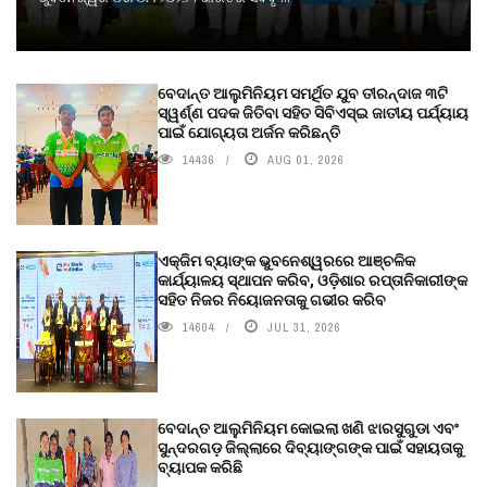
ବେଦାନ୍ତ ଆଲୁମିନିୟମ ସମର୍ଥିତ ଯୁବ ତୀରନ୍ଦାଜ ୩ଟି
ସ୍ୱର୍ଣ୍ଣ ପଦକ ଜିତିବା ସହିତ ସିବିଏସ୍ଇ ଜାତୀୟ ପର୍ଯ୍ୟାୟ
ପାଇଁ ଯୋଗ୍ୟତା ଅର୍ଜନ କରିଛନ୍ତି
14436
AUG 01, 2026
ଏକ୍ଜିମ ବ୍ୟାଙ୍କ ଭୁବନେଶ୍ୱରରେ ଆଞ୍ଚଳିକ
କାର୍ଯ୍ୟାଳୟ ସ୍ଥାପନ କରିବ, ଓଡ଼ିଶାର ରପ୍ତାନିକାରୀଙ୍କ
ସହିତ ନିଜର ନିୟୋଜନତାକୁ ଗଭୀର କରିବ
14604
JUL 31, 2026
ବେଦାନ୍ତ ଆଲୁମିନିୟମ କୋଇଲା ଖଣି ଝାରସୁଗୁଡା ଏବଂ
ସୁନ୍ଦରଗଡ଼ ଜିଲ୍ଲାରେ ଦିବ୍ୟାଙ୍ଗଙ୍କ ପାଇଁ ସହାୟତାକୁ
ବ୍ୟାପକ କରିଛି