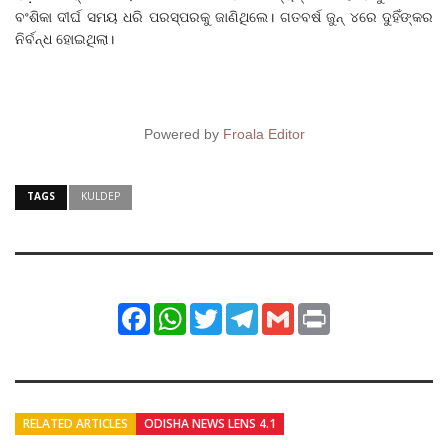
ବଂଶିକା ଦୀର୍ଘ ସମୟ ଧରି ପରସ୍ପରକୁ ଜାଣିଥିଲେ। ଗତବର୍ଷ ଜୁନ୍ ୪ରେ ଦୁହିଁଙ୍କର
ନିର୍ବନ୍ଧ ହୋଇଥିଲା।
Powered by
Froala Editor
TAGS
KULDEP
Facebook
WhatsApp
Twitter
Telegram
Gmail
Print
RELATED ARTICLES
ODISHA NEWS LENS 4.1