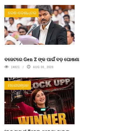
ଦେଶ-ଦେଶାନ୍ତର
ବଜେଟରେ Gen Z ଙ୍କ ପାଇଁ ବଡ଼ ଘୋଷଣା
14921
AUG 06, 2026
ମନୋରଞ୍ଜନ