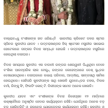
ବାଲ୍ୟବନ୍ଧୁ ବଂଶୀକାଙ୍କ ହାତ ଧରିଛନ୍ତି ଭାରତୀୟ କ୍ରିକେଟ ଦଳର ଷ୍ଟାର
ସ୍ପିନର କୁଲଦୀପ ଯାଦବ । ଉତ୍ତରାଖଣ୍ଡର ହିଲ୍ ଷ୍ଟେସନ ମସୁରୀର ସାଭୋଇ
ହୋଟେଲରେ ତାଙ୍କର ବିବାହ ସମ୍ପନ୍ନ ହୋଇଛି । ଉତ୍ତରାଖଣ୍ଡର ମସୁରିରେ
ହୋଇଥିଲା ବାହାଘର।
ବିବାହ ସମୟରେ କୁଳଦୀପ ଏକ ବାଦାମୀ ରଙ୍ଗର ଶେରୱାନୀ ପିନ୍ଧିଥିବା ବେଳେ
ବଂଶିକା ପାରମ୍ପରିକ ଲାଲ ମେରୁନ୍ ରଙ୍ଗର ଲେହେଙ୍ଗାରେ ବେଶ୍ ସୁନ୍ଦର
ଦେଖାଯାଉଥିଲେ। ବାହାଘରରେ ଉଭୟ ପରିବାର, ଆତ୍ମୀୟ, ସାଙ୍ଗସାଥି ସାମିଲ
ହୋଇଥିଲେ। ସେହିପରି କୁଳଦୀପଙ୍କ ସାଥି ଖେଳାଳି ଯୁଜବେନ୍ଦର ଚହଲ, ତିଲକ
ବର୍ମା, ରିଙ୍କୁ ସିଂ, ଫିଲଡିଂ କୋଚ୍ ଟି. ଦିଲୀପଙ୍କ ସମେତ ଅନେକ ଖେଳାଳି।
କୁଲଦୀପ ଯାଦବ ଏବଂ ବଂଶୀକାଙ୍କ ବିବାହ ରିସେପ୍ସନ ୧୭ ମାର୍ଚ୍ଚରେ
ଲକ୍ଷ୍ନୌରେ ଅନୁଷ୍ଠିତ ହେବାର କାର୍ଯ୍ୟକ୍ରମ ରହିଛି। ଯେଉଁଥିରେ ଅନେକ ବଡ଼
ବଡ଼ ସେଲିବ୍ରିଟି ଓ ରାଜନେତା ଯୋଗଦେବାର କାର୍ଯ୍ୟକ୍ରମ ରହିଛି। କୁଳଦୀପ ଓ