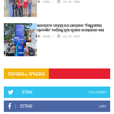
14252
JUL 29, 2026
କ୍ରମ୍ପଟନ ପମ୍ପ୍‌ସ୍‌ ରଥ ଯାତ୍ରାରେ ‘ବିଶ୍ୱସନୀୟ
ପ୍ରଦର୍ଶନ’ ବାର୍ତ୍ତାକୁ ନୂଆ ରୂପରେ ଉପସ୍ଥାପନ କଲା
15049
JUL 28, 2026
ଅନଲାଇନ୍ ସଂଯୋଗ
67944
FOLLOWERS
227640
LIKES