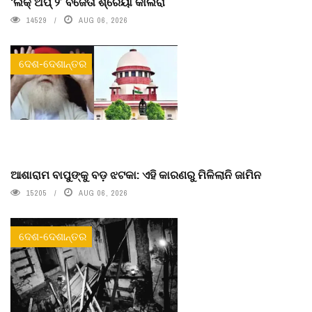
‘ଲକ୍ ଅପ୍ ୨’ ବିଜେତା ଶ୍ରେୟା କାଲରା
14529
AUG 06, 2026
ଦେଶ-ଦେଶାନ୍ତର
ଆଶାରାମ ବାପୁଙ୍କୁ ବଡ଼ ଝଟକା: ଏହି କାରଣରୁ ମିଳିଲାନି ଜାମିନ
15205
AUG 06, 2026
ଦେଶ-ଦେଶାନ୍ତର