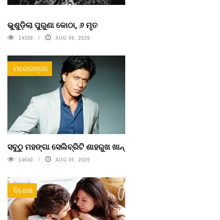
ଭୁଶୁଡ଼ିଲା ପୁରୁଣା କୋଠା, ୬ ମୃତ
14308
AUG 06, 2026
ମନୋରଞ୍ଜନ
ସବୁଠୁ ମହଙ୍ଗା ସେଲିବ୍ରିଟି ଶାହରୁଖ ଖାନ୍
14640
AUG 06, 2026
ବିଶେଷ