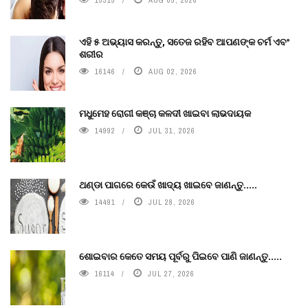
ଏହି ୫ ଅଭ୍ୟାସ କରନ୍ତୁ, ସତେଜ ରହିବ ଆପଣଙ୍କ ଚର୍ମ ଏବଂ
ଶରୀର
16146
AUG 02, 2026
ମଧୁମେହ ରୋଗୀ କଞ୍ଚା କଳଦୀ ଖାଇବା ଲାଭଦାୟକ
14992
JUL 31, 2026
ଥଣ୍ଡା ପାଗରେ କେଉଁ ଖାଦ୍ୟ ଖାଇବେ ଜାଣନ୍ତୁ.....
14491
JUL 28, 2026
ଶୋଇବାର କେତେ ସମୟ ପୂର୍ବରୁ ପିଇବେ ପାଣି ଜାଣନ୍ତୁ.....
16114
JUL 27, 2026