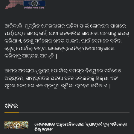
ଆଜିକାଲି, ମୁଦ୍ରିତ ଖବରକାଗଜ ପଢିବା ପାଇଁ ଲୋକଙ୍କ ପାଖରେ
ପର୍ଯ୍ୟାପ୍ତ ସମୟ ନାହିଁ, ଯାହା ଗତକାଲିର ସାଧାରଣ ଘଟଣାକୁ କଭର୍
କରିଥାଏ, ତେଣୁ ସର୍ବଶେଷ ଖବର ପାଇବା ପାଇଁ ସେମାନେ ସର୍ବଦା
ୱେବ୍ ପୋର୍ଟାଲ୍ କିମ୍ବା ଇଲେକ୍ଟ୍ରୋନିକ୍ ମିଡିଆ ଅନୁସରଣ
କରିବାକୁ ଆଗ୍ରହୀ ଅଟନ୍ତି |
ଆମର ଅନଲାଇନ୍ ନ୍ୟୁଜ୍ ପୋର୍ଟାଲ୍ ସମଗ୍ର ବିଶ୍ୱରେ ସର୍ବଶେଷ
ଅଦ୍ୟତନ, ସାମ୍ପ୍ରତିକ ଘଟଣା ସହିତ ଲୋକଙ୍କୁ ଶିକ୍ଷା ଏବଂ
ସୂଚନା ଦେବାରେ ଏକ ପ୍ରମୁଖ ଭୂମିକା ଗ୍ରହଣ କରିଥାଏ |
ଖବର
ଲୋକସଭାରେ ଅନୁମୋଦିତ ହେଲା ‘ବ୍ୟାଙ୍କର୍ସ ବୁକ୍ ଏଭିଡେନ୍ସ
ବିଲ୍ ୨୦୨୬’