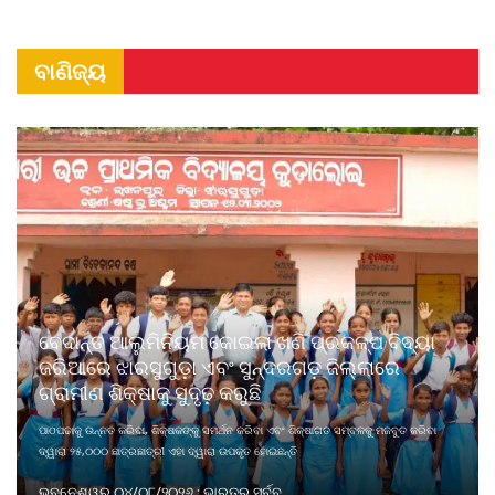
ବାଣିଜ୍ୟ
ବେଦାନ୍ତ ଆଲୁମିନିୟମ କୋଇଲା ଖଣି ପ୍ରକଳ୍ପ ବିଦ୍ୟା
ଜରିଆରେ ଝାରସୁଗୁଡ଼ା ଏବଂ ସୁନ୍ଦରଗଡ଼ ଜିଲ୍ଲାରେ
ଗ୍ରାମୀଣ ଶିକ୍ଷାକୁ ସୁଦୃଢ଼ କରୁଛି
ପାଠପଢାକୁ ଉନ୍ନତ କରିବା, ଶିକ୍ଷକଙ୍କୁ ସମର୍ଥନ କରିବା ଏବଂ ଶିକ୍ଷାଗତ ସମ୍ବଳକୁ ମଜବୁତ କରିବା
ଦ୍ୱାରା ୨୫,୦୦୦ ଛାତ୍ରଛାତ୍ରୀ ଏହା ଦ୍ୱାରା ଉପକୃତ ହୋଇଛନ୍ତି
ଭୁବନେଶ୍ୱର ୦୪/୦୮/୨୦୨୬ : ଭାରତର ସର୍ବବୃ ...