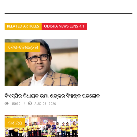
RELATED ARTICLES
ODISHA NEWS LENS 4.1
ଦେଶ-ଦେଶାନ୍ତର
ବିଏସ୍‌ପିର ବିଧାୟକ ଉମା ଶଙ୍କର ସିଂହଙ୍କ ପରଲୋକ
15030
AUG 06, 2026
ବାଣିଜ୍ୟ