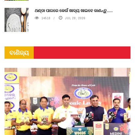
ଥଣ୍ଡା ପାଗରେ କେଉଁ ଖାଦ୍ୟ ଖାଇବେ ଜାଣନ୍ତୁ.....
14518
JUL 28, 2026
ବାଣିଜ୍ୟ