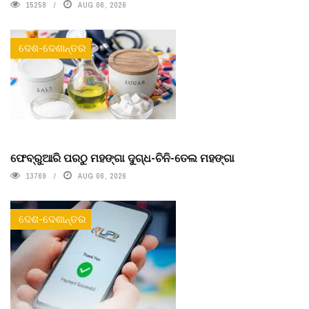
15258
AUG 06, 2026
ଦେଶ-ଦେଶାନ୍ତର
ଫେବ୍ରୁଆରି ପରଠୁ ମହଙ୍ଗା ଦୁଗ୍ଧ-ଚିନି-ତେଲ ମହଙ୍ଗା
13769
AUG 06, 2026
ଦେଶ-ଦେଶାନ୍ତର