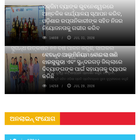
ଏକ୍ଜିମ ବ୍ୟାଙ୍କ ଭୁବନେଶ୍ୱରରେ
ଆଞ୍ଚଳିକ କାର୍ଯ୍ୟାଳୟ ସ୍ଥାପନ କରିବ,
ଓଡ଼ିଶାର ରପ୍ତାନିକାରୀଙ୍କ ସହିତ ନିଜର
ନିୟୋଜନତାକୁ ଗଭୀର କରିବ
14608
JUL 31, 2026
ସୁଗନ୍ଧ ଉତ୍କର୍ଷର ୭୭ ବର୍ଷ ପାଳନ କରୁଛି, ସାଇକଲ
ବେଦାନ୍ତ ଆଲୁମିନିୟମ କୋଇଲା ଖଣି
ପିୟୋର୍‌ ଅଗରବତୀ ଭୁବନେଶ୍ୱରରେ ପାର୍ବଣ କାଳୀନ
ଝାରସୁଗୁଡା ଏବଂ ସୁନ୍ଦରଗଡ଼ ଜିଲ୍ଲାରେ
ନବସୃଜନ ଉନ୍ମୋଚନ କଲା
ଦିବ୍ୟାଙ୍ଗଙ୍କ ପାଇଁ ସହାୟତାକୁ ବ୍ୟାପକ
ବାଉଁଶ ବିହୀନ କଠିନ ଧୂପ ଏବଂ ମେଦିନୀ ଜୁଡୱା କପ୍‌ ସାମ୍ବ୍ରାନି ପ୍ରଦର୍ଶିତ କରୁଛି; ନବସୃଜନ,
କରିଛି
ଦୀର୍ଘସ୍ଥାୟିତା ଏବଂ ଆଧ୍ୟାତ୍ମିକ ଅନୁଭୂତି ସହିତ ଓଡ଼ିଶା ପ୍ରତି ପ୍ରତିବଦ୍ଧତା ପୁନଃ ସୁଦୃଢୀକରଣ କରୁଛି
14258
JUL 29, 2026
ଅନଲାଇନ୍ ସଂଯୋଗ