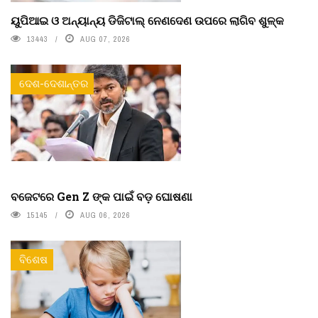
ୟୁପିଆଇ ଓ ଅନ୍ୟାନ୍ୟ ଡିଜିଟାଲ୍ ନେଣଦେଣ ଉପରେ ଲାଗିବ ଶୁଳ୍କ
13443
AUG 07, 2026
ଦେଶ-ଦେଶାନ୍ତର
ବଜେଟରେ Gen Z ଙ୍କ ପାଇଁ ବଡ଼ ଘୋଷଣା
15145
AUG 06, 2026
ବିଶେଷ