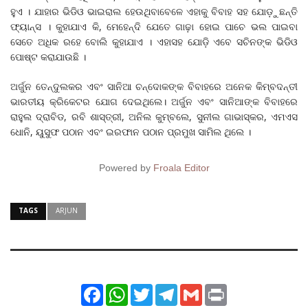
ହୁଏ । ଯାହାର ଭିଡିଓ ଭାଇରାଲ ହେଉଥିବାବେଳେ ଏହାକୁ ବିବାହ ସହ ଯୋଡ଼ୁଛନ୍ତି
ଫ୍ୟାନ୍ସ । କୁହାଯାଏ କି, ମେହେନ୍ଦି ଯେତେ ଗାଢ଼ା ହୋଇ ପାଚେ ଭଲ ପାଇବା
ସେତେ ଅଧିକ ରହେ ବୋଲି କୁହାଯାଏ । ଏହାସହ ଯୋଡ଼ି ଏବେ ସଚିନଙ୍କ ଭିଡିଓ
ପୋଷ୍ଟ କରାଯାଉଛି ।
ଅର୍ଜୁନ ତେନ୍ଦୁଲକର ଏବଂ ସାନିଆ ଚନ୍ଦୋକଙ୍କ ବିବାହରେ ଅନେକ କିମ୍ବଦନ୍ତୀ
ଭାରତୀୟ କ୍ରିକେଟର ଯୋଗ ଦେଇଥିଲେ। ଅର୍ଜୁନ ଏବଂ ସାନିଆଙ୍କ ବିବାହରେ
ରାହୁଲ ଦ୍ରାବିଡ, ରବି ଶାସ୍ତ୍ରୀ, ଅନିଲ କୁମ୍ବଲେ, ସୁନୀଲ ଗାଭାସ୍କର, ଏମଏସ
ଧୋନି, ୟୁସୁଫ ପଠାନ ଏବଂ ଇରଫାନ ପଠାନ ପ୍ରମୁଖ ସାମିଲ ଥିଲେ ।
Powered by
Froala Editor
TAGS
ARJUN
Facebook
WhatsApp
Twitter
Telegram
Gmail
Print