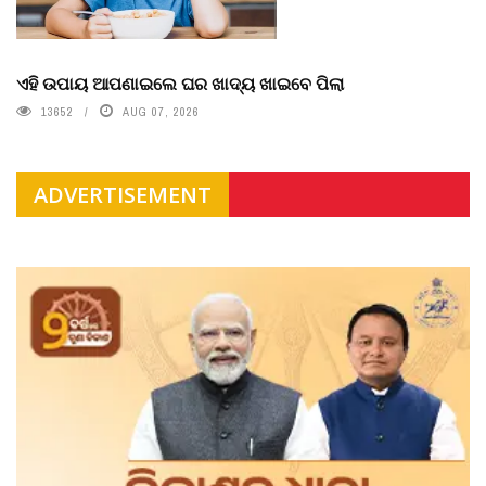
ଏହି ଉପାୟ ଆପଣାଇଲେ ଘର ଖାଦ୍ୟ ଖାଇବେ ପିଲା
13652
AUG 07, 2026
ADVERTISEMENT