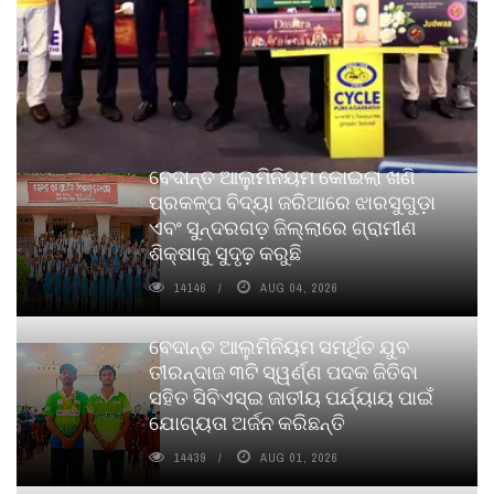
ବେଦାନ୍ତ ଆଲୁମିନିୟମ କୋଇଲା ଖଣି
ପ୍ରକଳ୍ପ ବିଦ୍ୟା ଜରିଆରେ ଝାରସୁଗୁଡ଼ା
ଏବଂ ସୁନ୍ଦରଗଡ଼ ଜିଲ୍ଲାରେ ଗ୍ରାମୀଣ
ଶିକ୍ଷାକୁ ସୁଦୃଢ଼ କରୁଛି
14146
AUG 04, 2026
ବେଦାନ୍ତ ଆଲୁମିନିୟମ ସମର୍ଥିତ ଯୁବ
ତୀରନ୍ଦାଜ ୩ଟି ସ୍ୱର୍ଣ୍ଣ ପଦକ ଜିତିବା
ସହିତ ସିବିଏସ୍ଇ ଜାତୀୟ ପର୍ଯ୍ୟାୟ ପାଇଁ
ଯୋଗ୍ୟତା ଅର୍ଜନ କରିଛନ୍ତି
14439
AUG 01, 2026