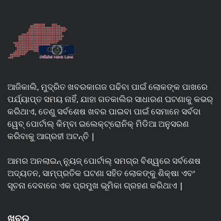
ଆଜିକାଲି, ମୁଦ୍ରିତ ଖବରକାଗଜ ପଢିବା ପାଇଁ ଲୋକଙ୍କ ପାଖରେ
ପର୍ଯ୍ୟାପ୍ତ ସମୟ ନାହିଁ, ଯାହା ଗତକାଲିର ସାଧାରଣ ଘଟଣାକୁ କଭର୍
କରିଥାଏ, ତେଣୁ ସର୍ବଶେଷ ଖବର ପାଇବା ପାଇଁ ସେମାନେ ସର୍ବଦା
ୱେବ୍ ପୋର୍ଟାଲ୍ କିମ୍ବା ଇଲେକ୍ଟ୍ରୋନିକ୍ ମିଡିଆ ଅନୁସରଣ
କରିବାକୁ ଆଗ୍ରହୀ ଅଟନ୍ତି |
ଆମର ଅନଲାଇନ୍ ନ୍ୟୁଜ୍ ପୋର୍ଟାଲ୍ ସମଗ୍ର ବିଶ୍ୱରେ ସର୍ବଶେଷ
ଅଦ୍ୟତନ, ସାମ୍ପ୍ରତିକ ଘଟଣା ସହିତ ଲୋକଙ୍କୁ ଶିକ୍ଷା ଏବଂ
ସୂଚନା ଦେବାରେ ଏକ ପ୍ରମୁଖ ଭୂମିକା ଗ୍ରହଣ କରିଥାଏ |
ଖବର