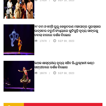
17628
SEP 10, 2023
୨୯ ତମ ଓଏମ୍‌ସି ଗୁରୁ କେଳୁଚରଣ ମହାପାତ୍ର ପୁରସ୍କାର
ଉତ୍ସବର ଚତୁର୍ଥ ସଂଧ୍ୟାରେ କୁଚିପୁଡ଼ି ନୃତ୍ୟ ସାଙ୍ଗକୁ
ତବଲା ବାଦରେ ଦର୍ଶକ ବିଭୋର
17679
SEP 09, 2023
କଥକ ଶାସ୍ତ୍ରୀୟ ନୃତ୍ୟ ସହିତ ହିନ୍ଦୁସ୍ଥାନୀ କଣ୍ଠ
ସଙ୍ଗୀତରେ ଦର୍ଶକ ବିଭୋର
18079
SEP 06, 2023