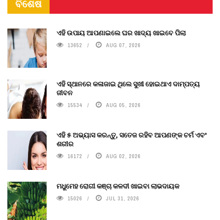
ବିଶେଷ
ଏହି ଉପାୟ ଆପଣାଇଲେ ଘର ଖାଦ୍ୟ ଖାଇବେ ପିଲା
13652
AUG 07, 2026
ଏହି ସ୍ଥାନରେ କଳାଜାଇ ଥିଲେ ସୁଖୀ ହୋଇଥାଏ ଦାମ୍ପତ୍ୟ
ଜୀବନ
15534
AUG 05, 2026
ଏହି ୫ ଅଭ୍ୟାସ କରନ୍ତୁ, ସତେଜ ରହିବ ଆପଣଙ୍କ ଚର୍ମ ଏବଂ
ଶରୀର
16172
AUG 02, 2026
ମଧୁମେହ ରୋଗୀ କଞ୍ଚା କଳଦୀ ଖାଇବା ଲାଭଦାୟକ
15026
JUL 31, 2026