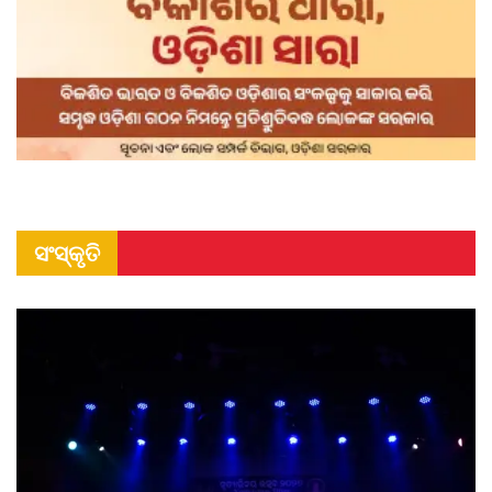
ସଂସ୍କୃତି