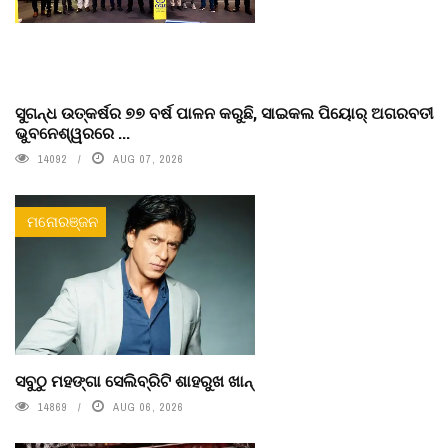
ସୁଗନ୍ଧ ଉତ୍କର୍ଷର ୭୭ ବର୍ଷ ପାଳନ କରୁଛି, ସାଇକଲ ପିୟୋର୍‌ ଅଗରବତୀ
ଭୁବନେଶ୍ୱରରେ ...
14092
AUG 07, 2026
ମନୋରଞ୍ଜନ
ସବୁଠୁ ମହଙ୍ଗା ସେଲିବ୍ରିଟି ଶାହରୁଖ ଖାନ୍
14869
AUG 06, 2026