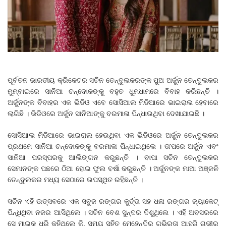
ପୂର୍ବତନ ଭାରତୀୟ କ୍ରିକେଟର ସଚିନ ତେନ୍ଦୁଲକରଙ୍କ ପୁଅ ଅର୍ଜୁନ ତେନ୍ଦୁଲକର
ମୁମ୍ବାଇରେ ସାନିଆ ଚନ୍ଦୋକଙ୍କୁ ବହୁତ ଧୁମଧାମରେ ବିବାହ କରିଛନ୍ତି ।
ଅର୍ଜୁନଙ୍କ ବିବାହର ଏକ ଭିଡିଓ ଏବେ ସୋସିଆଲ ମିଡିଆରେ ଭାଇରାଲ ହେବାରେ
ଲାଗିଛି । ଭିଡିଓରେ ଅର୍ଜୁନ ସାନିଆଙ୍କୁ ବରମାଳା ପିନ୍ଧାଉଥିବା ଦେଖାଯାଇଛି ।
ସୋସିଆଲ ମିଡିଆରେ ଭାଇରାଲ ହେଉଥିବା ଏକ ଭିଡିଓରେ ଅର୍ଜୁନ ତେନ୍ଦୁଲକର
ପ୍ରଥମେ ସାନିଆ ଚନ୍ଦୋକଙ୍କୁ ବରମାଳା ପିନ୍ଧାଇଥିଲେ । ତା’ପରେ ଅର୍ଜୁନ ଏବଂ
ସାନିଆ ପରସ୍ପରକୁ ଆଲିଙ୍ଗନ କରୁଛନ୍ତି । ବାପା ସଚିନ ତେନ୍ଦୁଲକର
ସେମାନଙ୍କ ପଛରେ ଠିଆ ହୋଇ ଫୁଲ ବର୍ଷା କରୁଛନ୍ତି । ଅର୍ଜୁନଙ୍କ ମାଆ ଅଞ୍ଜଳି
ତେନ୍ଦୁଲକର ମଧ୍ୟ ସେଠାରେ ଉପସ୍ଥିତ ରହିଛନ୍ତି ।
ସଚିନ ଏହି ଉତ୍ସବରେ ଏକ ସବୁଜ ରଙ୍ଗର କୁର୍ତ୍ତା ସହ ଧଳା ରଙ୍ଗର ଜ୍ୟାକେଟ୍
ପିନ୍ଧିଥିବା ନଜର ଆସିଥିଲେ । ସଚିନ ବେଶ ସୁନ୍ଦର ଦିଶୁଥିଲେ । ଏହି ଅବସରରେ
ସେ ମାଇକ୍ ଧରି କହିଥିଲେ କି, ସମୟ ସହିତ ମେହେନ୍ଦିର ଗଭିରତା ଆହୁରି ଗଭୀର