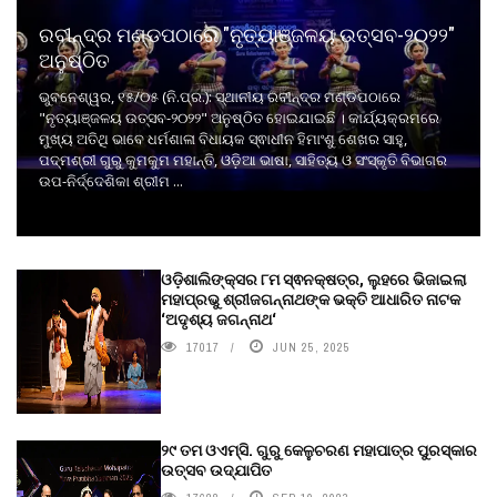
ରବୀନ୍ଦ୍ର ମଣ୍ଡପଠାରେ "ନୃତ୍ୟାଞ୍ଜଳୟ ଉତ୍ସବ-୨୦୨୨"
ଅନୁଷ୍ଠିତ
ଭୁବନେଶ୍ୱର, ୧୫/୦୫ (ନି.ପ୍ର.): ସ୍ଥାନୀୟ ରବୀନ୍ଦ୍ର ମଣ୍ଡପଠାରେ
"ନୃତ୍ୟାଞ୍ଜଳୟ ଉତ୍ସବ-୨୦୨୨" ଅନୁଷ୍ଠିତ ହୋଇଯାଇଛି । କାର୍ଯ୍ୟକ୍ରମରେ
ମୁଖ୍ୟ ଅତିଥି ଭାବେ ଧର୍ମଶାଳା ବିଧାୟକ ସ୍ଵାଧୀନ ହିମାଂଶୁ ଶେଖର ସାହୁ,
ପଦ୍ମଶ୍ରୀ ଗୁରୁ କୁମକୁମ ମହାନ୍ତି, ଓଡ଼ିଆ ଭାଷା, ସାହିତ୍ୟ ଓ ସଂସ୍କୃତି ବିଭାଗର
ଉପ-ନିର୍ଦ୍ଦେଶିକା ଶ୍ରୀମ ...
ଓଡ଼ିଶାଲିଙ୍କ୍ସର ୮ମ ସ୍ଵନକ୍ଷତ୍ର, ଲୁହରେ ଭିଜାଇଲା
ମହାପ୍ରଭୁ ଶ୍ରୀଜଗନ୍ନାଥଙ୍କ ଭକ୍ତି ଆଧାରିତ ନାଟକ
‘ଅଦୃଶ୍ୟ ଜଗନ୍ନାଥ‘
17017
JUN 25, 2025
୨୯ ତମ ଓଏମ୍‌ସି. ଗୁରୁ କେଳୁଚରଣ ମହାପାତ୍ର ପୁରସ୍କାର
ଉତ୍ସବ ଉଦ୍‍ଯାପିତ