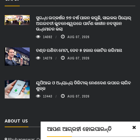
ସୁଗନ୍ଧ ଉତ୍କର୍ଷର ୭୭ ବର୍ଷ ପାଳନ କରୁଛି, ସାଇକଲ ପିୟୋର୍‌
ଅଗରବତୀ ଭୁବନେଶ୍ୱରରେ ପାର୍ବଣ କାଳୀନ ନବସୃଜନ
ଉନ୍ମୋଚନ କଲା
14092
AUG 07, 2026
ତଣ୍ଡ ଗଣିବା ମେଟା, ଦେବ ୫ ହଜାର କୋଟିର ଜରିମାନା
14279
AUG 07, 2026
ୟୁପିଆଇ ଓ ଅନ୍ୟାନ୍ୟ ଡିଜିଟାଲ୍ ନେଣଦେଣ ଉପରେ ଲାଗିବ
ଶୁଳ୍କ
13443
AUG 07, 2026
ABOUT US
ଆପଣ ଆଗ୍ରହୀ ହୋଇପାରନ୍ତି
Bhubaneswar, Odisha, India