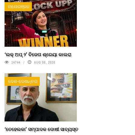
ମନୋରଞ୍ଜନ
‘ଲକ୍ ଅପ୍ ୨’ ବିଜେତା ଶ୍ରେୟା କାଲରା
14744
AUG 06, 2026
ଦେଶ-ଦେଶାନ୍ତର
‘ତେହେଲକା’ ସମ୍ପାଦକ ଦୋଷୀ ସାବ୍ୟସ୍ତ