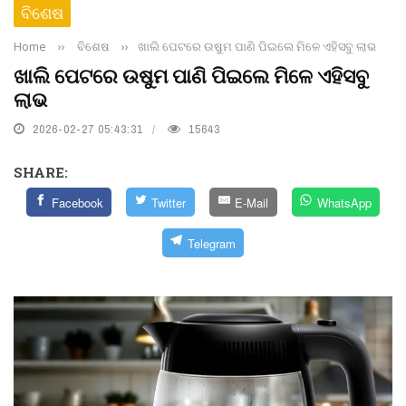
ବିଶେଷ
Home
››
ବିଶେଷ
››
ଖାଲି ପେଟରେ ଉଷୁମ ପାଣି ପିଇଲେ ମିଳେ ଏହିସବୁ ଲାଭ
ଖାଲି ପେଟରେ ଉଷୁମ ପାଣି ପିଇଲେ ମିଳେ ଏହିସବୁ
ଲାଭ
2026-02-27 05:43:31
15643
SHARE:
Facebook
Twitter
E-Mail
WhatsApp
Telegram