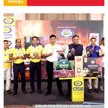
ବାଣିଜ୍ୟ
ବେଦାନ୍ତ ଆଲୁମିନିୟମ କୋଇଲା ଖଣି