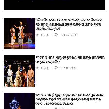
ଓଡ଼ିଶାଲିଙ୍କ୍ସର ୮ମ ସ୍ଵନକ୍ଷତ୍ର, ଲୁହରେ ଭିଜାଇଲା
ମହାପ୍ରଭୁ ଶ୍ରୀଜଗନ୍ନାଥଙ୍କ ଭକ୍ତି ଆଧାରିତ ନାଟକ
‘ଅଦୃଶ୍ୟ ଜଗନ୍ନାଥ‘
17018
JUN 25, 2025
୨୯ ତମ ଓଏମ୍‌ସି. ଗୁରୁ କେଳୁଚରଣ ମହାପାତ୍ର ପୁରସ୍କାର
ଉତ୍ସବ ଉଦ୍‍ଯାପିତ
17629
SEP 10, 2023
୨୯ ତମ ଓଏମ୍‌ସି ଗୁରୁ କେଳୁଚରଣ ମହାପାତ୍ର ପୁରସ୍କାର
ଉତ୍ସବର ଚତୁର୍ଥ ସଂଧ୍ୟାରେ କୁଚିପୁଡ଼ି ନୃତ୍ୟ ସାଙ୍ଗକୁ
ତବଲା ବାଦରେ ଦର୍ଶକ ବିଭୋର