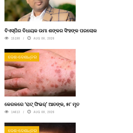
ବିଏସ୍‌ପିର ବିଧାୟକ ଉମା ଶଙ୍କର ସିଂହଙ୍କ ପରଲୋକ
15198
AUG 06, 2026
ଦେଶ-ଦେଶାନ୍ତର
କେରଳରେ ‘ରାଟ୍ ଫିଭର୍’ ଆତଙ୍କ, ୫୮ ମୃତ
14613
AUG 08, 2026
ଦେଶ-ଦେଶାନ୍ତର