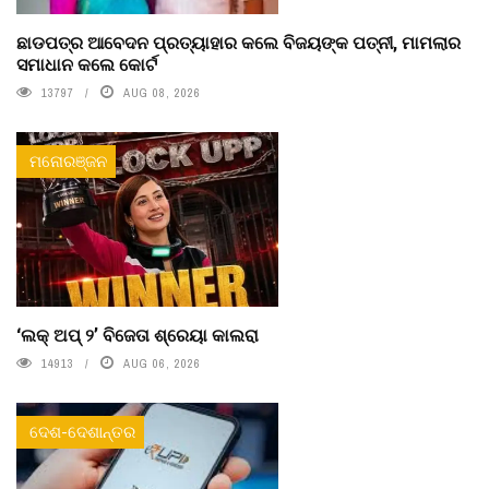
ଛାଡପତ୍ର ଆବେଦନ ପ୍ରତ୍ୟାହାର କଲେ ବିଜୟଙ୍କ ପତ୍ନୀ, ମାମଲାର
ସମାଧାନ କଲେ କୋର୍ଟ
13797
AUG 08, 2026
ମନୋରଞ୍ଜନ
‘ଲକ୍ ଅପ୍ ୨’ ବିଜେତା ଶ୍ରେୟା କାଲରା
14913
AUG 06, 2026
ଦେଶ-ଦେଶାନ୍ତର