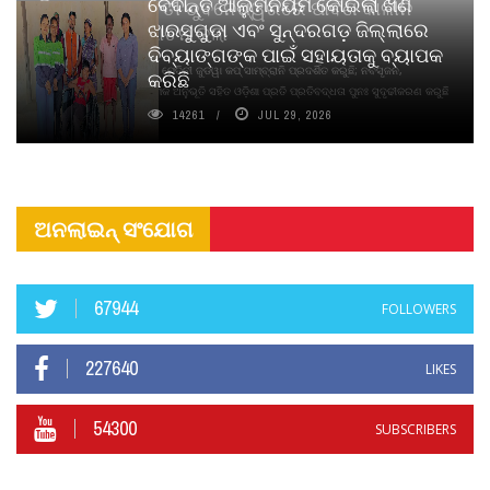
ବେଦାନ୍ତ ଆଲୁମିନିୟମ କୋଇଲା ଖଣି
ପିୟୋର୍‌ ଅଗରବତୀ ଭୁବନେଶ୍ୱରରେ ପାର୍ବଣ କାଳୀନ
ଝାରସୁଗୁଡା ଏବଂ ସୁନ୍ଦରଗଡ଼ ଜିଲ୍ଲାରେ
ନବସୃଜନ ଉନ୍ମୋଚନ କଲା
ଦିବ୍ୟାଙ୍ଗଙ୍କ ପାଇଁ ସହାୟତାକୁ ବ୍ୟାପକ
ବାଉଁଶ ବିହୀନ କଠିନ ଧୂପ ଏବଂ ମେଦିନୀ ଜୁଡୱା କପ୍‌ ସାମ୍ବ୍ରାନି ପ୍ରଦର୍ଶିତ କରୁଛି; ନବସୃଜନ,
କରିଛି
ଦୀର୍ଘସ୍ଥାୟିତା ଏବଂ ଆଧ୍ୟାତ୍ମିକ ଅନୁଭୂତି ସହିତ ଓଡ଼ିଶା ପ୍ରତି ପ୍ରତିବଦ୍ଧତା ପୁନଃ ସୁଦୃଢୀକରଣ କରୁଛି
14261
JUL 29, 2026
ଅନଲାଇନ୍ ସଂଯୋଗ
67944
FOLLOWERS
227640
LIKES
54300
SUBSCRIBERS