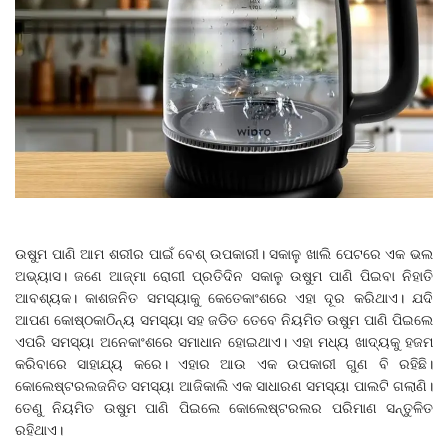
ଉଷୁମ ପାଣି ଆମ ଶରୀର ପାଇଁ ବେଶ୍‌ ଉପକାରୀ। ସକାଳୁ ଖାଲି ପେଟରେ ଏକ ଭଲ
ଅଭ୍ୟାସ। ଜଣେ ଆଜ୍‌ମା ରୋଗୀ ପ୍ରତିଦିନ ସକାଳୁ ଉଷୁମ ପାଣି ପିଇବା ନିହାତି
ଆବଶ୍ୟକ। କାଶଜନିତ ସମସ୍ୟାକୁ କେତେକାଂଶରେ ଏହା ଦୂର କରିଥାଏ। ଯଦି
ଆପଣ କୋଷ୍ଠକାଠିନ୍ୟ ସମସ୍ୟା ସହ ଜଡିତ ତେବେ ନିୟମିତ ଉଷୁମ ପାଣି ପିଇଲେ
ଏପରି ସମସ୍ୟା ଅନେକାଂଶରେ ସମାଧାନ ହୋଇଥାଏ। ଏହା ମଧ୍ୟ ଖାଦ୍ୟକୁ ହଜମ
କରିବାରେ ସାହାଯ୍ୟ କରେ। ଏହାର ଆଉ ଏକ ଉପକାରୀ ଗୁଣ ବି ରହିଛି।
କୋଲେଷ୍ଟରଲଜନିତ ସମସ୍ୟା ଆଜିକାଲି ଏକ ସାଧାରଣ ସମସ୍ୟା ପାଲଟି ଗଲାଣି।
ତେଣୁ ନିୟମିତ ଉଷୁମ ପାଣି ପିଇଲେ କୋଲେଷ୍ଟରଲର ପରିମାଣ ସନ୍ତୁଳିତ
ରହିଥାଏ।