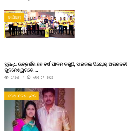
ବାଣିଜ୍ୟ
ସୁଗନ୍ଧ ଉତ୍କର୍ଷର ୭୭ ବର୍ଷ ପାଳନ କରୁଛି, ସାଇକଲ ପିୟୋର୍‌ ଅଗରବତୀ
ଭୁବନେଶ୍ୱରରେ ...
14248
AUG 07, 2026
ଦେଶ-ଦେଶାନ୍ତର