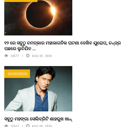
୧୨ ରେ ସବୁଠୁ ଚମତ୍କାର ମହାଜାଗତିକ ଘଟଣା ଦେଖିବ ୟୁରୋପ, ଚନ୍ଦ୍ର
ପଛରେ ଲୁଚିଯିବ ...
14577
AUG 08, 2026
ମନୋରଞ୍ଜନ
ସବୁଠୁ ମହଙ୍ଗା ସେଲିବ୍ରିଟି ଶାହରୁଖ ଖାନ୍
15037
AUG 06, 2026