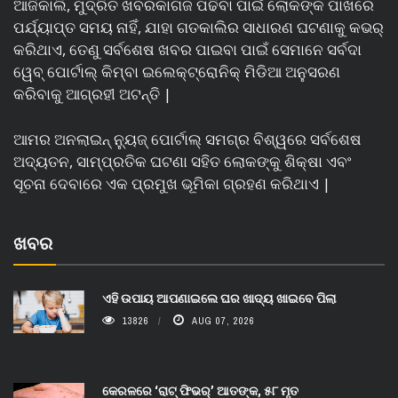
ଆଜିକାଲି, ମୁଦ୍ରିତ ଖବରକାଗଜ ପଢିବା ପାଇଁ ଲୋକଙ୍କ ପାଖରେ
ପର୍ଯ୍ୟାପ୍ତ ସମୟ ନାହିଁ, ଯାହା ଗତକାଲିର ସାଧାରଣ ଘଟଣାକୁ କଭର୍
କରିଥାଏ, ତେଣୁ ସର୍ବଶେଷ ଖବର ପାଇବା ପାଇଁ ସେମାନେ ସର୍ବଦା
ୱେବ୍ ପୋର୍ଟାଲ୍ କିମ୍ବା ଇଲେକ୍ଟ୍ରୋନିକ୍ ମିଡିଆ ଅନୁସରଣ
କରିବାକୁ ଆଗ୍ରହୀ ଅଟନ୍ତି |
ଆମର ଅନଲାଇନ୍ ନ୍ୟୁଜ୍ ପୋର୍ଟାଲ୍ ସମଗ୍ର ବିଶ୍ୱରେ ସର୍ବଶେଷ
ଅଦ୍ୟତନ, ସାମ୍ପ୍ରତିକ ଘଟଣା ସହିତ ଲୋକଙ୍କୁ ଶିକ୍ଷା ଏବଂ
ସୂଚନା ଦେବାରେ ଏକ ପ୍ରମୁଖ ଭୂମିକା ଗ୍ରହଣ କରିଥାଏ |
ଖବର
ଏହି ଉପାୟ ଆପଣାଇଲେ ଘର ଖାଦ୍ୟ ଖାଇବେ ପିଲା
13826
AUG 07, 2026
କେରଳରେ ‘ରାଟ୍ ଫିଭର୍’ ଆତଙ୍କ, ୫୮ ମୃତ