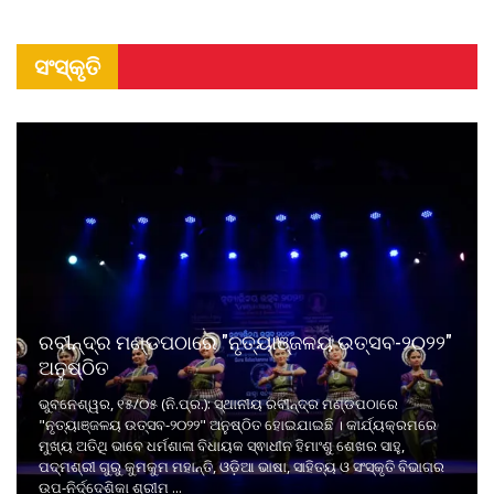
ସଂସ୍କୃତି
ରବୀନ୍ଦ୍ର ମଣ୍ଡପଠାରେ "ନୃତ୍ୟାଞ୍ଜଳୟ ଉତ୍ସବ-୨୦୨୨"
ଅନୁଷ୍ଠିତ
ଭୁବନେଶ୍ୱର, ୧୫/୦୫ (ନି.ପ୍ର.): ସ୍ଥାନୀୟ ରବୀନ୍ଦ୍ର ମଣ୍ଡପଠାରେ
"ନୃତ୍ୟାଞ୍ଜଳୟ ଉତ୍ସବ-୨୦୨୨" ଅନୁଷ୍ଠିତ ହୋଇଯାଇଛି । କାର୍ଯ୍ୟକ୍ରମରେ
ମୁଖ୍ୟ ଅତିଥି ଭାବେ ଧର୍ମଶାଳା ବିଧାୟକ ସ୍ଵାଧୀନ ହିମାଂଶୁ ଶେଖର ସାହୁ,
ପଦ୍ମଶ୍ରୀ ଗୁରୁ କୁମକୁମ ମହାନ୍ତି, ଓଡ଼ିଆ ଭାଷା, ସାହିତ୍ୟ ଓ ସଂସ୍କୃତି ବିଭାଗର
ଉପ-ନିର୍ଦ୍ଦେଶିକା ଶ୍ରୀମ ...