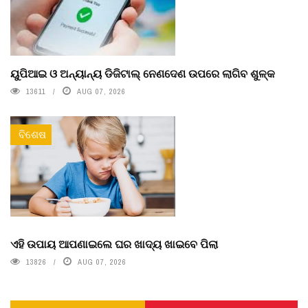
ୟୁପିଆଇ ଓ ଅନ୍ୟାନ୍ୟ ଡିଜିଟାଲ୍ ନେଣଦେଣ ଉପରେ ଲାଗିବ ଶୁଳ୍କ
13611
AUG 07, 2026
ବିଶେଷ
ଏହି ଉପାୟ ଆପଣାଇଲେ ଘର ଖାଦ୍ୟ ଖାଇବେ ପିଲା
13826
AUG 07, 2026