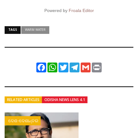
Powered by
Froala Editor
TAGS
WARM WATER
Facebook
WhatsApp
Twitter
Telegram
Gmail
Print
RELATED ARTICLES
ODISHA NEWS LENS 4.1
ଦେଶ-ଦେଶାନ୍ତର