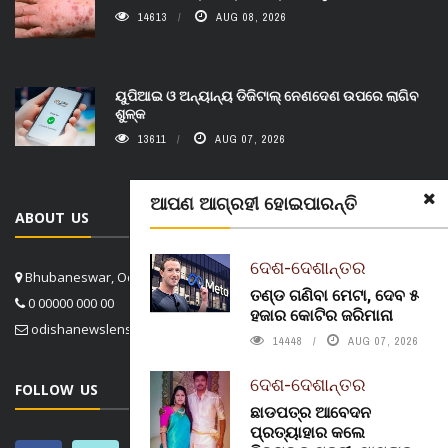
14613
AUG 08, 2026
ୟୁପିଆଇ ଓ ଅନ୍ୟାନ୍ୟ ଡିଜିଟାଲ୍ ନେଣଦେଣ ଉପରେ ଲାଗିବ
ଶୁଳ୍କ
13611
AUG 07, 2026
ଆପଣ ଆଗ୍ରହୀ ହୋଇପାରନ୍ତି
ABOUT US
ଦେଶ-ଦେଶାନ୍ତର
Bhubaneswar, Odisha, India
ତଣ୍ଡ ଗଣିବା ମେଟା, ଦେବ ୫
0 00000 000 00
ହଜାର କୋଟିର ଜରିମାନା
odishanewslens@gmail.com
14448
AUG 07, 2026
ଦେଶ-ଦେଶାନ୍ତର
FOLLOW US
ଛାଡପତ୍ର ଆବେଦନ
ପ୍ରତ୍ୟାହାର କଲେ