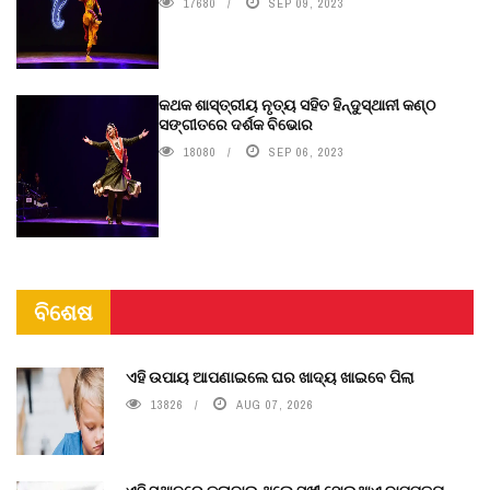
17680
SEP 09, 2023
କଥକ ଶାସ୍ତ୍ରୀୟ ନୃତ୍ୟ ସହିତ ହିନ୍ଦୁସ୍ଥାନୀ କଣ୍ଠ
ସଙ୍ଗୀତରେ ଦର୍ଶକ ବିଭୋର
18080
SEP 06, 2023
ବିଶେଷ
ଏହି ଉପାୟ ଆପଣାଇଲେ ଘର ଖାଦ୍ୟ ଖାଇବେ ପିଲା
13826
AUG 07, 2026