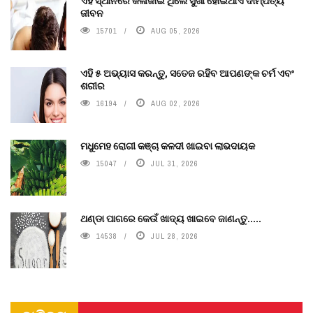
ଏହି ସ୍ଥାନରେ କଳାଜାଇ ଥିଲେ ସୁଖୀ ହୋଇଥାଏ ଦାମ୍ପତ୍ୟ
ଜୀବନ
15701
AUG 05, 2026
ଏହି ୫ ଅଭ୍ୟାସ କରନ୍ତୁ, ସତେଜ ରହିବ ଆପଣଙ୍କ ଚର୍ମ ଏବଂ
ଶରୀର
16194
AUG 02, 2026
ମଧୁମେହ ରୋଗୀ କଞ୍ଚା କଳଦୀ ଖାଇବା ଲାଭଦାୟକ
15047
JUL 31, 2026
ଥଣ୍ଡା ପାଗରେ କେଉଁ ଖାଦ୍ୟ ଖାଇବେ ଜାଣନ୍ତୁ.....
14538
JUL 28, 2026