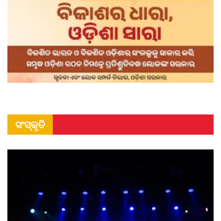
ସଂସ୍କୃତି