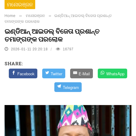
ମନୋରଞ୍ଜନ
Home
››
ମନୋରଞ୍ଜନ
››
ଇଣ୍ଡିଆନ୍ ଆଇଡଲ୍ ବିଜେତା ପ୍ରଶାନ୍ତ
ତମାଙ୍ଗଙ୍କ ପରଲୋକ
ଇଣ୍ଡିଆନ୍ ଆଇଡଲ୍ ବିଜେତା ପ୍ରଶାନ୍ତ
ତମାଙ୍ଗଙ୍କ ପରଲୋକ
2026-01-11 20:20:18
16797
SHARE:
Facebook
Twitter
E-Mail
WhatsApp
Telegram