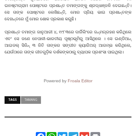
ଇନଷ୍ଟାଗ୍ରାମ ପୋଷ୍ଟରେ ପ୍ରଶାନ୍ତ ତମାଙ୍ଗଙ୍କୁ ଶ୍ରଦ୍ଧାଞ୍ଜଳି ଦେଇଛନ୍ତି।
ସେ ତାଙ୍କ ପୋଷ୍ଟରେ ଲେଖିଛନ୍ତି, ମୋର ପ୍ରିୟ ଭାଇ ପ୍ରଶାନ୍ତଙ୍କ
ଦେହାନ୍ତରେ ମୁଁ ମୋର ଶୋକ ପ୍ରକାଶ କରୁଛି।
ପ୍ରଶାନ୍ତ ତମାଙ୍ଗ ଜାନୁଆରୀ ୪, ୧୯୮୩ରେ ଦାର୍ଜିଲିଂରେ ଜନ୍ମଗ୍ରହଣ କରିଥିଲେ
ଏବଂ ସେ ଜଣେ ନେପାଳୀ-ଭାରତୀୟ ପୃଷ୍ଠଭୂମିରୁ ଆସିଥିଲେ । ସେ ଇଣ୍ଡିଆନ୍
ଆଇଡଲ୍ ସିଜିନ୍ ୩ ଜିତି ତାଙ୍କର ସଙ୍ଗୀତ କ୍ୟାରିଅର୍ ଆରମ୍ଭ କରିଥିଲେ,
ଯେଉଁଠାରେ ତାଙ୍କ ଗୀତଗୁଡ଼ିକ ଦର୍ଶକଙ୍କଠାରୁ ବ୍ୟାପକ ପ୍ରଶଂସା ପାଇଥିଲା।
Powered by
Froala Editor
TAGS
TAMANG
Facebook
WhatsApp
Twitter
Telegram
Gmail
Print