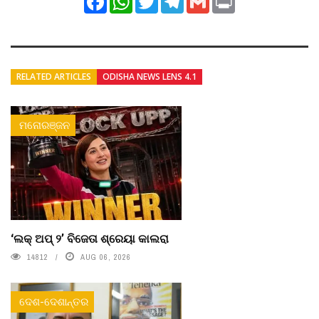
RELATED ARTICLES
ODISHA NEWS LENS 4.1
ମନୋରଞ୍ଜନ
‘ଲକ୍ ଅପ୍ ୨’ ବିଜେତା ଶ୍ରେୟା କାଲରା
14812
AUG 06, 2026
ଦେଶ-ଦେଶାନ୍ତର