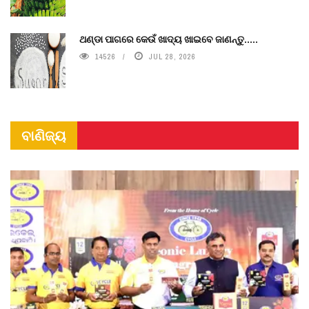
ଥଣ୍ଡା ପାଗରେ କେଉଁ ଖାଦ୍ୟ ଖାଇବେ ଜାଣନ୍ତୁ.....
14526
JUL 28, 2026
ବାଣିଜ୍ୟ