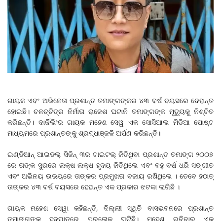
ଗାୟକ ଏବଂ ଅଭିନେତା ପ୍ରଶାନ୍ତ ତମାଙ୍ଗଙ୍କର ୪୩ ବର୍ଷ ବୟସରେ ଦେହାନ୍ତ
ହୋଇଛି। ଚଳଚ୍ଚିତ୍ର ନିର୍ମାତା ରାଜେଶ ଘଟାନି ତମାଙ୍ଗଙ୍କ ମୃତ୍ୟୁକୁ ନିଶ୍ଚିତ
କରିଛନ୍ତି। ଦାର୍ଜିଲିଂର ଗାୟକ ମହେଶ ସେୱ ଏକ ସୋସିଆଲ ମିଡିଆ ପୋଷ୍ଟ
ମାଧ୍ୟମରେ ପ୍ରଶାନ୍ତଙ୍କୁ ଶ୍ରଦ୍ଧାଞ୍ଜଳି ଅର୍ପଣ କରିଛନ୍ତି।
ଇଣ୍ଡିଆନ୍ ଆଇଡଲ୍ ସିଜିନ୍ ୩ର ଟାଇଟଲ୍ ଜିତିଥିବା ପ୍ରଶାନ୍ତ ତମାଙ୍ଗ ୨୦୦୭
ରେ ତାଙ୍କ ସୁରରେ ଲକ୍ଷ ଲକ୍ଷ ହୃଦୟ ଜିତିଥିଲେ ଏବଂ ବହୁ ବର୍ଷ ଧରି ସଙ୍ଗୀତ
ଏବଂ ଅଭିନୟ ଉଭୟରେ ତାଙ୍କର ପ୍ରମୁଖତା ବଜାୟ ରଖିଥିଲେ । ତେବେ ହଠାତ୍
ତାଙ୍କର ୪୩ ବର୍ଷ ବୟସରେ ହେହାନ୍ତ ଏକ ପ୍ରକାର ଝଟକା ଲାଗିଛି ।
ଗାୟକ ମହେଶ ସେୱା କହିଛନ୍ତି, ଦିଲ୍ଲୀ ସ୍ଥିତି ବାସଭବନରେ ପ୍ରଶାନ୍ତ
ତମାଙ୍ଗଙ୍କ ହୃଦଘାତରେ ପରଲୋକ ଘଟିଛି। ମହେଶ ରବିବାର ଏକ