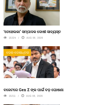
‘ତେହେଲକା’ ସମ୍ପାଦକ ଦୋଷୀ ସାବ୍ୟସ୍ତ
15324
AUG 06, 2026
ଦେଶ-ଦେଶାନ୍ତର
ବଜେଟରେ Gen Z ଙ୍କ ପାଇଁ ବଡ଼ ଘୋଷଣା
15211
AUG 06, 2026