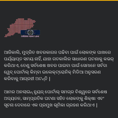
ଆଜିକାଲି, ମୁଦ୍ରିତ ଖବରକାଗଜ ପଢିବା ପାଇଁ ଲୋକଙ୍କ ପାଖରେ
ପର୍ଯ୍ୟାପ୍ତ ସମୟ ନାହିଁ, ଯାହା ଗତକାଲିର ସାଧାରଣ ଘଟଣାକୁ କଭର୍
କରିଥାଏ, ତେଣୁ ସର୍ବଶେଷ ଖବର ପାଇବା ପାଇଁ ସେମାନେ ସର୍ବଦା
ୱେବ୍ ପୋର୍ଟାଲ୍ କିମ୍ବା ଇଲେକ୍ଟ୍ରୋନିକ୍ ମିଡିଆ ଅନୁସରଣ
କରିବାକୁ ଆଗ୍ରହୀ ଅଟନ୍ତି |
ଆମର ଅନଲାଇନ୍ ନ୍ୟୁଜ୍ ପୋର୍ଟାଲ୍ ସମଗ୍ର ବିଶ୍ୱରେ ସର୍ବଶେଷ
ଅଦ୍ୟତନ, ସାମ୍ପ୍ରତିକ ଘଟଣା ସହିତ ଲୋକଙ୍କୁ ଶିକ୍ଷା ଏବଂ
ସୂଚନା ଦେବାରେ ଏକ ପ୍ରମୁଖ ଭୂମିକା ଗ୍ରହଣ କରିଥାଏ |