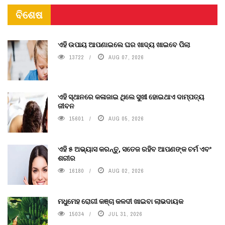
ବିଶେଷ
ଏହି ଉପାୟ ଆପଣାଇଲେ ଘର ଖାଦ୍ୟ ଖାଇବେ ପିଲା
13722
AUG 07, 2026
ଏହି ସ୍ଥାନରେ କଳାଜାଇ ଥିଲେ ସୁଖୀ ହୋଇଥାଏ ଦାମ୍ପତ୍ୟ
ଜୀବନ
15601
AUG 05, 2026
ଏହି ୫ ଅଭ୍ୟାସ କରନ୍ତୁ, ସତେଜ ରହିବ ଆପଣଙ୍କ ଚର୍ମ ଏବଂ
ଶରୀର
16180
AUG 02, 2026
ମଧୁମେହ ରୋଗୀ କଞ୍ଚା କଳଦୀ ଖାଇବା ଲାଭଦାୟକ
15034
JUL 31, 2026