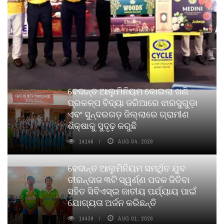
ବେଦାନ୍ତ ଆଲୁମିନିୟମ କୋଇଲା ଖଣି
ପ୍ରକଳ୍ପ ବିଦ୍ୟା ଜରିଆରେ ଝାରସୁଗୁଡ଼ା
ଏବଂ ସୁନ୍ଦରଗଡ଼ ଜିଲ୍ଲାରେ ଗ୍ରାମୀଣ
ଶିକ୍ଷାକୁ ସୁଦୃଢ଼ କରୁଛି
14146
AUG 04, 2026
ବେଦାନ୍ତ ଆଲୁମିନିୟମ ସମର୍ଥିତ ଯୁବ
ତୀରନ୍ଦାଜ ୩ଟି ସ୍ୱର୍ଣ୍ଣ ପଦକ ଜିତିବା
ସହିତ ସିବିଏସ୍ଇ ଜାତୀୟ ପର୍ଯ୍ୟାୟ ପାଇଁ
ଯୋଗ୍ୟତା ଅର୍ଜନ କରିଛନ୍ତି
14439
AUG 01, 2026