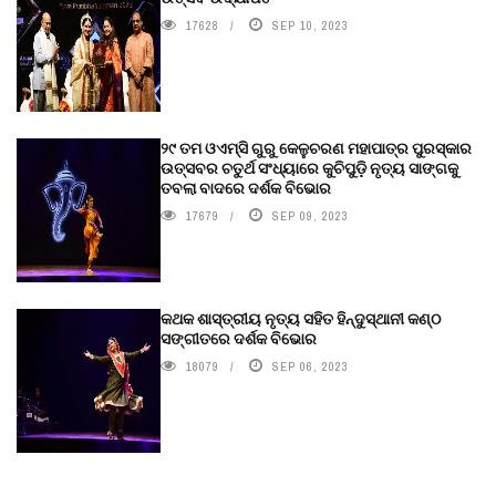
17628
SEP 10, 2023
୨୯ ତମ ଓଏମ୍‌ସି ଗୁରୁ କେଳୁଚରଣ ମହାପାତ୍ର ପୁରସ୍କାର
ଉତ୍ସବର ଚତୁର୍ଥ ସଂଧ୍ୟାରେ କୁଚିପୁଡ଼ି ନୃତ୍ୟ ସାଙ୍ଗକୁ
ତବଲା ବାଦରେ ଦର୍ଶକ ବିଭୋର
17679
SEP 09, 2023
କଥକ ଶାସ୍ତ୍ରୀୟ ନୃତ୍ୟ ସହିତ ହିନ୍ଦୁସ୍ଥାନୀ କଣ୍ଠ
ସଙ୍ଗୀତରେ ଦର୍ଶକ ବିଭୋର
18079
SEP 06, 2023