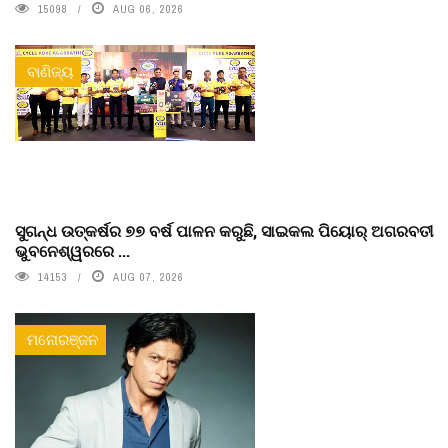
15098
AUG 06, 2026
ବାଣିଜ୍ୟ
ସୁଗନ୍ଧ ଉତ୍କର୍ଷର ୭୭ ବର୍ଷ ପାଳନ କରୁଛି, ସାଇକଲ ପିୟୋର୍‌ ଅଗରବତୀ
ଭୁବନେଶ୍ୱରରେ ...
14153
AUG 07, 2026
ମନୋରଞ୍ଜନ