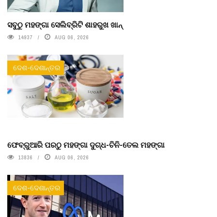
ସବୁଠୁ ମହଙ୍ଗା ସେଲିବ୍ରିଟି ଶାହରୁଖ ଖାନ୍
14937
AUG 06, 2026
ଦେଶ-ଦେଶାନ୍ତର
ଫେବ୍ରୁଆରି ପରଠୁ ମହଙ୍ଗା ଦୁଗ୍ଧ-ଚିନି-ତେଲ ମହଙ୍ଗା
13836
AUG 06, 2026
ଦେଶ-ଦେଶାନ୍ତର