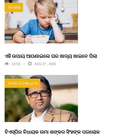
ବିଶେଷ
ଏହି ଉପାୟ ଆପଣାଇଲେ ଘର ଖାଦ୍ୟ ଖାଇବେ ପିଲା
13722
AUG 07, 2026
ଦେଶ-ଦେଶାନ୍ତର
ବିଏସ୍‌ପିର ବିଧାୟକ ଉମା ଶଙ୍କର ସିଂହଙ୍କ ପରଲୋକ