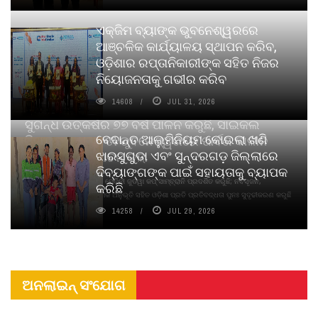
ଏକ୍ଜିମ ବ୍ୟାଙ୍କ ଭୁବନେଶ୍ୱରରେ
ଆଞ୍ଚଳିକ କାର୍ଯ୍ୟାଳୟ ସ୍ଥାପନ କରିବ,
ଓଡ଼ିଶାର ରପ୍ତାନିକାରୀଙ୍କ ସହିତ ନିଜର
ନିୟୋଜନତାକୁ ଗଭୀର କରିବ
14608
JUL 31, 2026
ସୁଗନ୍ଧ ଉତ୍କର୍ଷର ୭୭ ବର୍ଷ ପାଳନ କରୁଛି, ସାଇକଲ
ବେଦାନ୍ତ ଆଲୁମିନିୟମ କୋଇଲା ଖଣି
ପିୟୋର୍‌ ଅଗରବତୀ ଭୁବନେଶ୍ୱରରେ ପାର୍ବଣ କାଳୀନ
ଝାରସୁଗୁଡା ଏବଂ ସୁନ୍ଦରଗଡ଼ ଜିଲ୍ଲାରେ
ନବସୃଜନ ଉନ୍ମୋଚନ କଲା
ଦିବ୍ୟାଙ୍ଗଙ୍କ ପାଇଁ ସହାୟତାକୁ ବ୍ୟାପକ
ବାଉଁଶ ବିହୀନ କଠିନ ଧୂପ ଏବଂ ମେଦିନୀ ଜୁଡୱା କପ୍‌ ସାମ୍ବ୍ରାନି ପ୍ରଦର୍ଶିତ କରୁଛି; ନବସୃଜନ,
କରିଛି
ଦୀର୍ଘସ୍ଥାୟିତା ଏବଂ ଆଧ୍ୟାତ୍ମିକ ଅନୁଭୂତି ସହିତ ଓଡ଼ିଶା ପ୍ରତି ପ୍ରତିବଦ୍ଧତା ପୁନଃ ସୁଦୃଢୀକରଣ କରୁଛି
14258
JUL 29, 2026
ଅନଲାଇନ୍ ସଂଯୋଗ