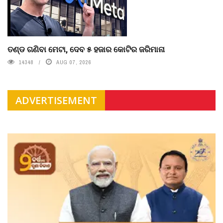
ତଣ୍ଡ ଗଣିବା ମେଟା, ଦେବ ୫ ହଜାର କୋଟିର ଜରିମାନା
14348
AUG 07, 2026
ADVERTISEMENT