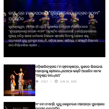
ରବୀନ୍ଦ୍ର ମଣ୍ଡପଠାରେ "ନୃତ୍ୟାଞ୍ଜଳୟ ଉତ୍ସବ-୨୦୨୨"
ଅନୁଷ୍ଠିତ
ଭୁବନେଶ୍ୱର, ୧୫/୦୫ (ନି.ପ୍ର.): ସ୍ଥାନୀୟ ରବୀନ୍ଦ୍ର ମଣ୍ଡପଠାରେ
"ନୃତ୍ୟାଞ୍ଜଳୟ ଉତ୍ସବ-୨୦୨୨" ଅନୁଷ୍ଠିତ ହୋଇଯାଇଛି । କାର୍ଯ୍ୟକ୍ରମରେ
ମୁଖ୍ୟ ଅତିଥି ଭାବେ ଧର୍ମଶାଳା ବିଧାୟକ ସ୍ଵାଧୀନ ହିମାଂଶୁ ଶେଖର ସାହୁ,
ପଦ୍ମଶ୍ରୀ ଗୁରୁ କୁମକୁମ ମହାନ୍ତି, ଓଡ଼ିଆ ଭାଷା, ସାହିତ୍ୟ ଓ ସଂସ୍କୃତି ବିଭାଗର
ଉପ-ନିର୍ଦ୍ଦେଶିକା ଶ୍ରୀମ ...
ଓଡ଼ିଶାଲିଙ୍କ୍ସର ୮ମ ସ୍ଵନକ୍ଷତ୍ର, ଲୁହରେ ଭିଜାଇଲା
ମହାପ୍ରଭୁ ଶ୍ରୀଜଗନ୍ନାଥଙ୍କ ଭକ୍ତି ଆଧାରିତ ନାଟକ
‘ଅଦୃଶ୍ୟ ଜଗନ୍ନାଥ‘
17017
JUN 25, 2025
୨୯ ତମ ଓଏମ୍‌ସି. ଗୁରୁ କେଳୁଚରଣ ମହାପାତ୍ର ପୁରସ୍କାର
ଉତ୍ସବ ଉଦ୍‍ଯାପିତ