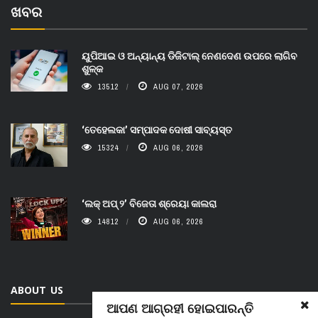
ଖବର
ୟୁପିଆଇ ଓ ଅନ୍ୟାନ୍ୟ ଡିଜିଟାଲ୍ ନେଣଦେଣ ଉପରେ ଲାଗିବ
ଶୁଳ୍କ
13512
AUG 07, 2026
‘ତେହେଲକା’ ସମ୍ପାଦକ ଦୋଷୀ ସାବ୍ୟସ୍ତ
15324
AUG 06, 2026
‘ଲକ୍ ଅପ୍ ୨’ ବିଜେତା ଶ୍ରେୟା କାଲରା
14812
AUG 06, 2026
ABOUT US
ଆପଣ ଆଗ୍ରହୀ ହୋଇପାରନ୍ତି