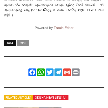
ପ୍ରଥମ ଦିନ କମ୍ପାନି ପ୍ରୋଜେକ୍ଟର ସମସ୍ତ ୟୁନିଟ୍ ବିକ୍ରି ହୋଇଛି । ଏହି
ପ୍ରୋଜେକ୍ଟରୁ ଡାନ୍ୟୁବ ପ୍ରପର୍ଟିଜ୍କୁ ୫ ହଜାର କୋଟିରୁ ଅଧିକ ଆୟର ଆଶା
ରହିଛି ।
Powered by
Froala Editor
TAGS
KHAN
Facebook
WhatsApp
Twitter
Telegram
Gmail
Print
RELATED ARTICLES
ODISHA NEWS LENS 4.1