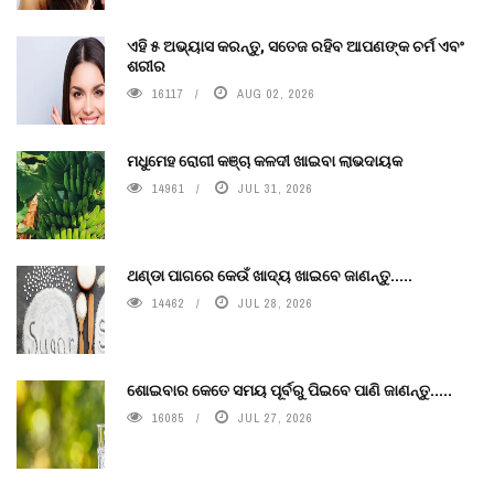
ଏହି ୫ ଅଭ୍ୟାସ କରନ୍ତୁ, ସତେଜ ରହିବ ଆପଣଙ୍କ ଚର୍ମ ଏବଂ
ଶରୀର
16117
AUG 02, 2026
ମଧୁମେହ ରୋଗୀ କଞ୍ଚା କଳଦୀ ଖାଇବା ଲାଭଦାୟକ
14961
JUL 31, 2026
ଥଣ୍ଡା ପାଗରେ କେଉଁ ଖାଦ୍ୟ ଖାଇବେ ଜାଣନ୍ତୁ.....
14462
JUL 28, 2026
ଶୋଇବାର କେତେ ସମୟ ପୂର୍ବରୁ ପିଇବେ ପାଣି ଜାଣନ୍ତୁ.....
16085
JUL 27, 2026