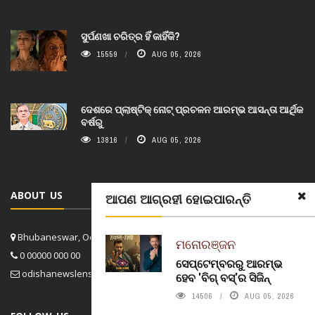
ସୁର୍ପଣଖା ଚରିତ୍ର ହିଁ କାହିଁକି?
15559
AUG 05, 2026
ଦେଶରେ ପ୍ଲାଷ୍ଟିକ୍ ନୋଟ୍‌ ପ୍ରଚଳନ ଆରମ୍ଭ ଆସନ୍ତା ଆର୍ଥିକ
ବର୍ଷରୁ
13816
AUG 05, 2026
ABOUT US
ଆପଣ ଆଗ୍ରହୀ ହୋଇପାରନ୍ତି
Bhubaneswar, Odisha, India
ମନୋରଞ୍ଜନ
0 00000 000 00
ସେପ୍ଟେମ୍ବରରୁ ଆରମ୍ଭ
odishanewslens@gmail.com
ହେବ 'ବିଗ୍ ବସ୍'ର ସିଜିନ୍
14506
AUG 05, 2026