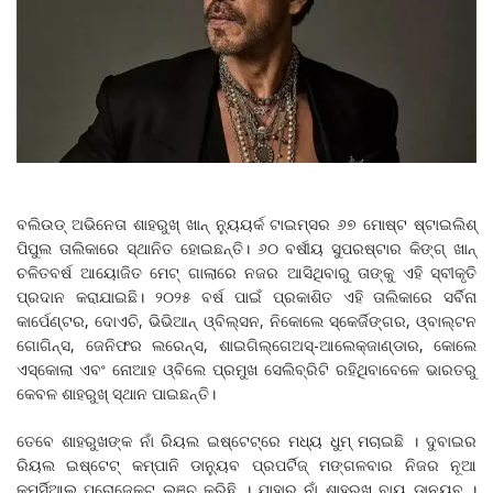
ବଲିଉଡ୍‌ ଅଭିନେତା ଶାହରୁଖ୍‌ ଖାନ୍‌ ନ୍ୟୁୟର୍କ ଟାଇମ୍ସର ୬୭ ମୋଷ୍ଟ ଷ୍ଟାଇଲିଶ୍‌
ପିପୁଲ ତାଲିକାରେ ସ୍ଥାନିତ ହୋଇଛନ୍ତି। ୬୦ ବର୍ଷୀୟ ସୁପରଷ୍ଟାର କିଙ୍ଗ୍‌ ଖାନ୍‌
ଚଳିତବର୍ଷ ଆୟୋଜିତ ମେଟ୍‌ ଗାଲାରେ ନଜର ଆସିଥିବାରୁ ତାଙ୍କୁ ଏହି ସ୍ବୀକୃତି
ପ୍ରଦାନ କରାଯାଇଛି। ୨୦୨୫ ବର୍ଷ ପାଇଁ ପ୍ରକାଶିତ ଏହି ତାଲିକାରେ ସର୍ବିନା
କାର୍ପେଣ୍ଟର, ଦୋଏଚି, ଭିଭିଆନ୍‌ ଓ୍ବିଲ୍‌ସନ, ନିକୋଲେ ସ୍କେର୍ଜିଙ୍ଗର, ଓ୍ବାଲ୍ଟନ
ଗୋଗିନ୍ସ, ଜେନିଫର ଲରେନ୍ସ, ଶାଇଗିଲ୍‌ଗେଅସ୍‌-ଆଲେକ୍‌ଜାଣ୍ଡାର, କୋଲେ
ଏସ୍କୋଲା ଏବଂ ନୋଆହ ଓ୍ବିଲେ ପ୍ରମୁଖ ସେଲିବ୍ରିଟି ରହିଥିବାବେଳେ ଭାରତରୁ
କେବଳ ଶାହରୁଖ୍‌ ସ୍ଥାନ ପାଇଛନ୍ତି।
ତେବେ ଶାହରୁଖଙ୍କ ନାଁ ରିୟଲ ଇଷ୍ଟେଟ୍‌ରେ ମଧ୍ୟ ଧୁମ୍ ମଚାଇଛି । ଦୁବାଇର
ରିୟଲ ଇଷ୍ଟେଟ୍ କମ୍ପାନି ଡାନ୍ୟୁବ ପ୍ରପର୍ଟିଜ୍ ମଙ୍ଗଳବାର ନିଜର ନୂଆ
କମର୍ସିଆଲ ପ୍ରୋଜେକ୍ଟ ଲଞ୍ଚ୍ କରିଛି । ଯାହାର ନାଁ ଶାହରୁଖ୍ ବାୟ ଡାନ୍ୟୁବ ।