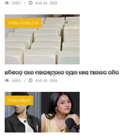
13967
AUG 05, 2026
ଦେଶ-ଦେଶାନ୍ତର
ଛତିଶଗଡ଼ ପରେ ମହାରାଷ୍ଟ୍ରରେ ବ୍ୟାନ ହେଲା ଆନାଲଗ ପନିର
14831
AUG 05, 2026
ମନୋରଞ୍ଜନ