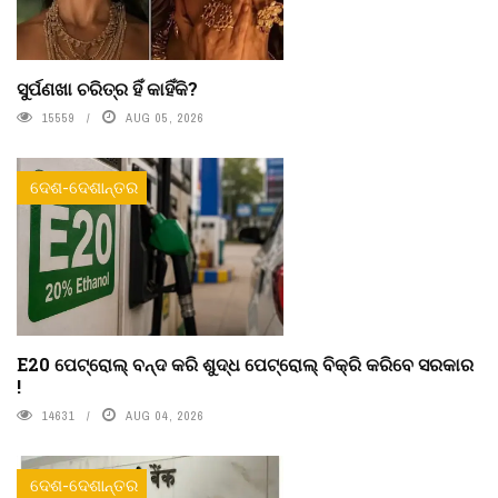
ସୁର୍ପଣଖା ଚରିତ୍ର ହିଁ କାହିଁକି?
15559
AUG 05, 2026
ଦେଶ-ଦେଶାନ୍ତର
E20 ପେଟ୍ରୋଲ୍ ବନ୍ଦ କରି ଶୁଦ୍ଧ ପେଟ୍ରୋଲ୍ ବିକ୍ରି କରିବେ ସରକାର
!
14631
AUG 04, 2026
ଦେଶ-ଦେଶାନ୍ତର