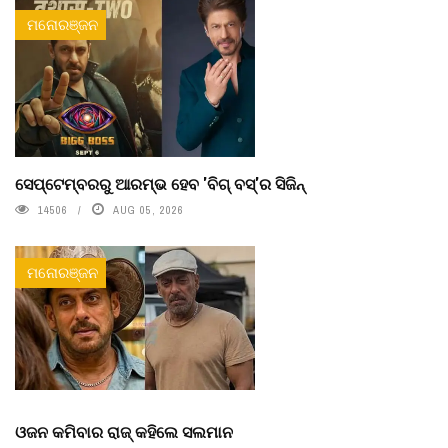
ମନୋରଞ୍ଜନ
ସେପ୍ଟେମ୍ବରରୁ ଆରମ୍ଭ ହେବ 'ବିଗ୍ ବସ୍'ର ସିଜିନ୍
14506
AUG 05, 2026
ମନୋରଞ୍ଜନ
ଓଜନ କମିବାର ରାଜ୍ କହିଲେ ସଲମାନ