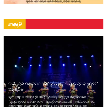
ସଂସ୍କୃତି
ରବୀନ୍ଦ୍ର ମଣ୍ଡପଠାରେ "ନୃତ୍ୟାଞ୍ଜଳୟ ଉତ୍ସବ-୨୦୨୨"
ଅନୁଷ୍ଠିତ
ଭୁବନେଶ୍ୱର, ୧୫/୦୫ (ନି.ପ୍ର.): ସ୍ଥାନୀୟ ରବୀନ୍ଦ୍ର ମଣ୍ଡପଠାରେ
"ନୃତ୍ୟାଞ୍ଜଳୟ ଉତ୍ସବ-୨୦୨୨" ଅନୁଷ୍ଠିତ ହୋଇଯାଇଛି । କାର୍ଯ୍ୟକ୍ରମରେ
ମୁଖ୍ୟ ଅତିଥି ଭାବେ ଧର୍ମଶାଳା ବିଧାୟକ ସ୍ଵାଧୀନ ହିମାଂଶୁ ଶେଖର ସାହୁ,