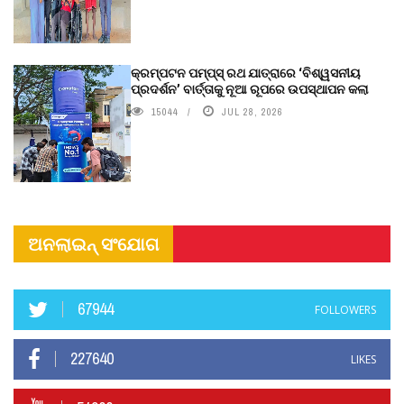
କ୍ରମ୍ପଟନ ପମ୍ପ୍‌ସ୍‌ ରଥ ଯାତ୍ରାରେ ‘ବିଶ୍ୱସନୀୟ
ପ୍ରଦର୍ଶନ’ ବାର୍ତ୍ତାକୁ ନୂଆ ରୂପରେ ଉପସ୍ଥାପନ କଲା
15044
JUL 28, 2026
ଅନଲାଇନ୍ ସଂଯୋଗ
67944
FOLLOWERS
227640
LIKES