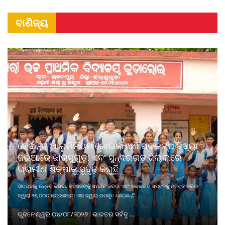
ବାଣିଜ୍ୟ
ବେଦାନ୍ତ ଆଲୁମିନିୟମ କୋଇଲା ଖଣି ପ୍ରକଳ୍ପ ବିଦ୍ୟା
ଜରିଆରେ ଝାରସୁଗୁଡ଼ା ଏବଂ ସୁନ୍ଦରଗଡ଼ ଜିଲ୍ଲାରେ
ଗ୍ରାମୀଣ ଶିକ୍ଷାକୁ ସୁଦୃଢ଼ କରୁଛି
ପାଠପଢାକୁ ଉନ୍ନତ କରିବା, ଶିକ୍ଷକଙ୍କୁ ସମର୍ଥନ କରିବା ଏବଂ ଶିକ୍ଷାଗତ ସମ୍ବଳକୁ ମଜବୁତ କରିବା
ଦ୍ୱାରା ୨୫,୦୦୦ ଛାତ୍ରଛାତ୍ରୀ ଏହା ଦ୍ୱାରା ଉପକୃତ ହୋଇଛନ୍ତି
ଭୁବନେଶ୍ୱର ୦୪/୦୮/୨୦୨୬ : ଭାରତର ସର୍ବବୃ ...