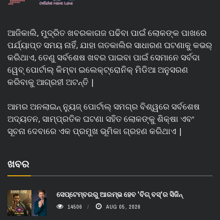
ଆଜିକାଲି, ମୁଦ୍ରିତ ଖବରକାଗଜ ପଢିବା ପାଇଁ ଲୋକଙ୍କ ପାଖରେ
ପର୍ଯ୍ୟାପ୍ତ ସମୟ ନାହିଁ, ଯାହା ଗତକାଲିର ସାଧାରଣ ଘଟଣାକୁ କଭର୍
କରିଥାଏ, ତେଣୁ ସର୍ବଶେଷ ଖବର ପାଇବା ପାଇଁ ସେମାନେ ସର୍ବଦା
ୱେବ୍ ପୋର୍ଟାଲ୍ କିମ୍ବା ଇଲେକ୍ଟ୍ରୋନିକ୍ ମିଡିଆ ଅନୁସରଣ
କରିବାକୁ ଆଗ୍ରହୀ ଅଟନ୍ତି |
ଆମର ଅନଲାଇନ୍ ନ୍ୟୁଜ୍ ପୋର୍ଟାଲ୍ ସମଗ୍ର ବିଶ୍ୱରେ ସର୍ବଶେଷ
ଅଦ୍ୟତନ, ସାମ୍ପ୍ରତିକ ଘଟଣା ସହିତ ଲୋକଙ୍କୁ ଶିକ୍ଷା ଏବଂ
ସୂଚନା ଦେବାରେ ଏକ ପ୍ରମୁଖ ଭୂମିକା ଗ୍ରହଣ କରିଥାଏ |
ଖବର
ସେପ୍ଟେମ୍ବରରୁ ଆରମ୍ଭ ହେବ 'ବିଗ୍ ବସ୍'ର ସିଜିନ୍
14506
AUG 05, 2026