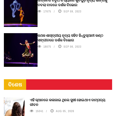
ଉତ୍ସବର ଚତୁର୍ଥ ସଂଧ୍ୟାରେ କୁଚିପୁଡ଼ି ନୃତ୍ୟ ସାଙ୍ଗକୁ
ତବଲା ବାଦରେ ଦର୍ଶକ ବିଭୋର
17675
SEP 09, 2023
କଥକ ଶାସ୍ତ୍ରୀୟ ନୃତ୍ୟ ସହିତ ହିନ୍ଦୁସ୍ଥାନୀ କଣ୍ଠ
ସଙ୍ଗୀତରେ ଦର୍ଶକ ବିଭୋର
18075
SEP 06, 2023
ବିଶେଷ
ଏହି ସ୍ଥାନରେ କଳାଜାଇ ଥିଲେ ସୁଖୀ ହୋଇଥାଏ ଦାମ୍ପତ୍ୟ
ଜୀବନ
15041
AUG 05, 2026