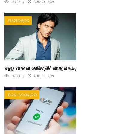
13742
AUG 08, 2026
ମନୋରଞ୍ଜନ
ସବୁଠୁ ମହଙ୍ଗା ସେଲିବ୍ରିଟି ଶାହରୁଖ ଖାନ୍
14983
AUG 06, 2026
ଦେଶ-ଦେଶାନ୍ତର