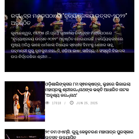
ରବୀନ୍ଦ୍ର ମଣ୍ଡପଠାରେ "ନୃତ୍ୟାଞ୍ଜଳୟ ଉତ୍ସବ-୨୦୨୨"
ଅନୁଷ୍ଠିତ
ଭୁବନେଶ୍ୱର, ୧୫/୦୫ (ନି.ପ୍ର.): ସ୍ଥାନୀୟ ରବୀନ୍ଦ୍ର ମଣ୍ଡପଠାରେ
"ନୃତ୍ୟାଞ୍ଜଳୟ ଉତ୍ସବ-୨୦୨୨" ଅନୁଷ୍ଠିତ ହୋଇଯାଇଛି । କାର୍ଯ୍ୟକ୍ରମରେ
ମୁଖ୍ୟ ଅତିଥି ଭାବେ ଧର୍ମଶାଳା ବିଧାୟକ ସ୍ଵାଧୀନ ହିମାଂଶୁ ଶେଖର ସାହୁ,
ପଦ୍ମଶ୍ରୀ ଗୁରୁ କୁମକୁମ ମହାନ୍ତି, ଓଡ଼ିଆ ଭାଷା, ସାହିତ୍ୟ ଓ ସଂସ୍କୃତି ବିଭାଗର
ଉପ-ନିର୍ଦ୍ଦେଶିକା ଶ୍ରୀମ ...
ଓଡ଼ିଶାଲିଙ୍କ୍ସର ୮ମ ସ୍ଵନକ୍ଷତ୍ର, ଲୁହରେ ଭିଜାଇଲା
ମହାପ୍ରଭୁ ଶ୍ରୀଜଗନ୍ନାଥଙ୍କ ଭକ୍ତି ଆଧାରିତ ନାଟକ
‘ଅଦୃଶ୍ୟ ଜଗନ୍ନାଥ‘
17018
JUN 25, 2025
୨୯ ତମ ଓଏମ୍‌ସି. ଗୁରୁ କେଳୁଚରଣ ମହାପାତ୍ର ପୁରସ୍କାର
ଉତ୍ସବ ଉଦ୍‍ଯାପିତ