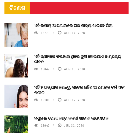
ବିଶେଷ
ଏହି ଉପାୟ ଆପଣାଇଲେ ଘର ଖାଦ୍ୟ ଖାଇବେ ପିଲା
13771
AUG 07, 2026
ଏହି ସ୍ଥାନରେ କଳାଜାଇ ଥିଲେ ସୁଖୀ ହୋଇଥାଏ ଦାମ୍ପତ୍ୟ
ଜୀବନ
15647
AUG 05, 2026
ଏହି ୫ ଅଭ୍ୟାସ କରନ୍ତୁ, ସତେଜ ରହିବ ଆପଣଙ୍କ ଚର୍ମ ଏବଂ
ଶରୀର
16186
AUG 02, 2026
ମଧୁମେହ ରୋଗୀ କଞ୍ଚା କଳଦୀ ଖାଇବା ଲାଭଦାୟକ
15040
JUL 31, 2026