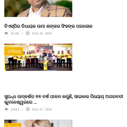
ବିଏସ୍‌ପିର ବିଧାୟକ ଉମା ଶଙ୍କର ସିଂହଙ୍କ ପରଲୋକ
15145
AUG 06, 2026
ବାଣିଜ୍ୟ
ସୁଗନ୍ଧ ଉତ୍କର୍ଷର ୭୭ ବର୍ଷ ପାଳନ କରୁଛି, ସାଇକଲ ପିୟୋର୍‌ ଅଗରବତୀ
ଭୁବନେଶ୍ୱରରେ ...
14201
AUG 07, 2026