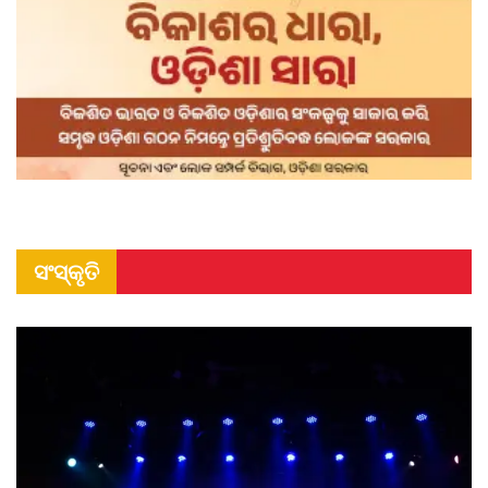
ସଂସ୍କୃତି