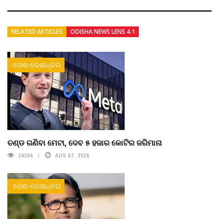
RELATED ARTICLES
ODISHA NEWS LENS 4.1
ଦେଶ-ଦେଶାନ୍ତର
ତଣ୍ଡ ଗଣିବା ମେଟା, ଦେବ ୫ ହଜାର କୋଟିର ଜରିମାନା
14394
AUG 07, 2026
ଦେଶ-ଦେଶାନ୍ତର