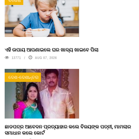
ବିଶେଷ
ଏହି ଉପାୟ ଆପଣାଇଲେ ଘର ଖାଦ୍ୟ ଖାଇବେ ପିଲା
13771
AUG 07, 2026
ଦେଶ-ଦେଶାନ୍ତର
ଛାଡପତ୍ର ଆବେଦନ ପ୍ରତ୍ୟାହାର କଲେ ବିଜୟଙ୍କ ପତ୍ନୀ, ମାମଲାର
ସମାଧାନ କଲେ କୋର୍ଟ