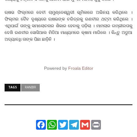
ଋଷଭ ଫିଲ୍ମରେ ଦେବୀ ଚାମୁଣ୍ଡେଶ୍ୱରୀ ଭୂମିକାରେ ଅଭିନୟ କରିଥିଲେ ।
ଫିଲ୍ମର ଦୈବ ଦୃଶ୍ୟରେ ଋଷଭଙ୍କ ଚରିତ୍ରକୁ ରଣବୀର ଥଟ୍ଟା କରିଥିଲେ ।
ଏଥିପାଇଁ ତାଙ୍କୁ ସମାଲୋଚନାର ଶିକାର ହେବାକୁ ପଡ଼ିଲା । ମାମଲାର ଗମ୍ଭୀରତାକୁ
ଦେଖି ରଣବୀର ସୋସିଆଲ ମିଡିଆ ମାଧ୍ୟମରେ କ୍ଷମା ମାଗିଲେ । କିନ୍ତୁ ଅଡୁଆ
ଅଦ୍ୟାବଧି ତାଙ୍କ ପିଛା ଛାଡ଼ିନି ।
Powered by
Froala Editor
TAGS
RANBIR
Facebook
WhatsApp
Twitter
Telegram
Gmail
Print