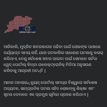
ଆଜିକାଲି, ମୁଦ୍ରିତ ଖବରକାଗଜ ପଢିବା ପାଇଁ ଲୋକଙ୍କ ପାଖରେ
ପର୍ଯ୍ୟାପ୍ତ ସମୟ ନାହିଁ, ଯାହା ଗତକାଲିର ସାଧାରଣ ଘଟଣାକୁ କଭର୍
କରିଥାଏ, ତେଣୁ ସର୍ବଶେଷ ଖବର ପାଇବା ପାଇଁ ସେମାନେ ସର୍ବଦା
ୱେବ୍ ପୋର୍ଟାଲ୍ କିମ୍ବା ଇଲେକ୍ଟ୍ରୋନିକ୍ ମିଡିଆ ଅନୁସରଣ
କରିବାକୁ ଆଗ୍ରହୀ ଅଟନ୍ତି |
ଆମର ଅନଲାଇନ୍ ନ୍ୟୁଜ୍ ପୋର୍ଟାଲ୍ ସମଗ୍ର ବିଶ୍ୱରେ ସର୍ବଶେଷ
ଅଦ୍ୟତନ, ସାମ୍ପ୍ରତିକ ଘଟଣା ସହିତ ଲୋକଙ୍କୁ ଶିକ୍ଷା ଏବଂ
ସୂଚନା ଦେବାରେ ଏକ ପ୍ରମୁଖ ଭୂମିକା ଗ୍ରହଣ କରିଥାଏ |