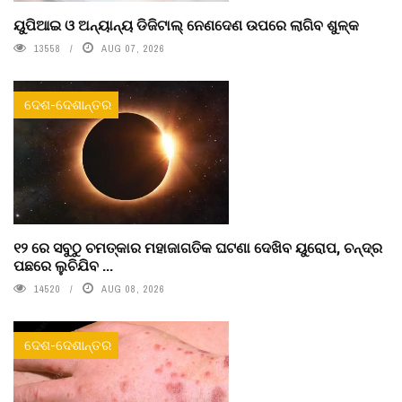
ୟୁପିଆଇ ଓ ଅନ୍ୟାନ୍ୟ ଡିଜିଟାଲ୍ ନେଣଦେଣ ଉପରେ ଲାଗିବ ଶୁଳ୍କ
13558
AUG 07, 2026
ଦେଶ-ଦେଶାନ୍ତର
୧୨ ରେ ସବୁଠୁ ଚମତ୍କାର ମହାଜାଗତିକ ଘଟଣା ଦେଖିବ ୟୁରୋପ, ଚନ୍ଦ୍ର
ପଛରେ ଲୁଚିଯିବ ...
14520
AUG 08, 2026
ଦେଶ-ଦେଶାନ୍ତର