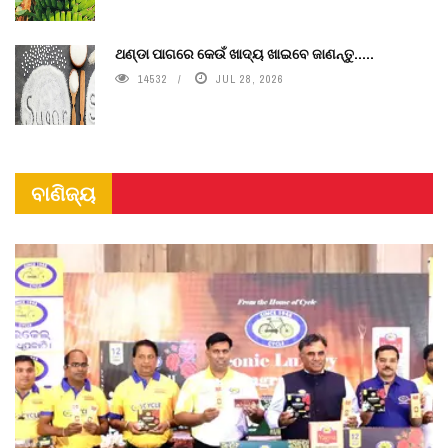
ଥଣ୍ଡା ପାଗରେ କେଉଁ ଖାଦ୍ୟ ଖାଇବେ ଜାଣନ୍ତୁ.....
14532
JUL 28, 2026
ବାଣିଜ୍ୟ