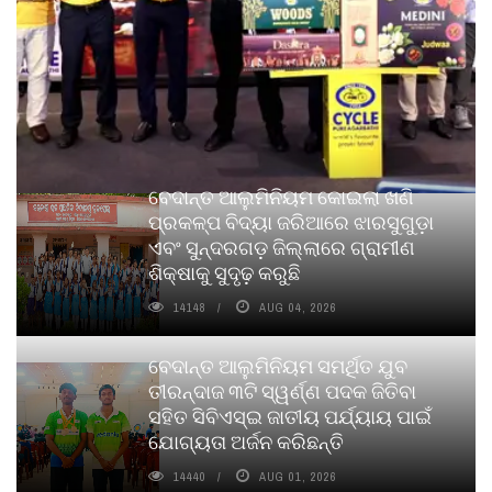
ବେଦାନ୍ତ ଆଲୁମିନିୟମ କୋଇଲା ଖଣି
ପ୍ରକଳ୍ପ ବିଦ୍ୟା ଜରିଆରେ ଝାରସୁଗୁଡ଼ା
ଏବଂ ସୁନ୍ଦରଗଡ଼ ଜିଲ୍ଲାରେ ଗ୍ରାମୀଣ
ଶିକ୍ଷାକୁ ସୁଦୃଢ଼ କରୁଛି
14148
AUG 04, 2026
ବେଦାନ୍ତ ଆଲୁମିନିୟମ ସମର୍ଥିତ ଯୁବ
ତୀରନ୍ଦାଜ ୩ଟି ସ୍ୱର୍ଣ୍ଣ ପଦକ ଜିତିବା
ସହିତ ସିବିଏସ୍ଇ ଜାତୀୟ ପର୍ଯ୍ୟାୟ ପାଇଁ
ଯୋଗ୍ୟତା ଅର୍ଜନ କରିଛନ୍ତି
14440
AUG 01, 2026