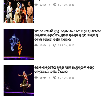
17629
SEP 10, 2023
୨୯ ତମ ଓଏମ୍‌ସି ଗୁରୁ କେଳୁଚରଣ ମହାପାତ୍ର ପୁରସ୍କାର
ଉତ୍ସବର ଚତୁର୍ଥ ସଂଧ୍ୟାରେ କୁଚିପୁଡ଼ି ନୃତ୍ୟ ସାଙ୍ଗକୁ
ତବଲା ବାଦରେ ଦର୍ଶକ ବିଭୋର
17680
SEP 09, 2023
କଥକ ଶାସ୍ତ୍ରୀୟ ନୃତ୍ୟ ସହିତ ହିନ୍ଦୁସ୍ଥାନୀ କଣ୍ଠ
ସଙ୍ଗୀତରେ ଦର୍ଶକ ବିଭୋର
18080
SEP 06, 2023