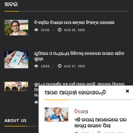
ଖବର
ବିଏସ୍‌ପିର ବିଧାୟକ ଉମା ଶଙ୍କର ସିଂହଙ୍କ ପରଲୋକ
15145
AUG 06, 2026
ୟୁପିଆଇ ଓ ଅନ୍ୟାନ୍ୟ ଡିଜିଟାଲ୍ ନେଣଦେଣ ଉପରେ ଲାଗିବ
ଶୁଳ୍କ
13558
AUG 07, 2026
ସୁଗନ୍ଧ ଉତ୍କର୍ଷର ୭୭ ବର୍ଷ ପାଳନ କରୁଛି, ସାଇକଲ ପିୟୋର୍‌
ଅଗରବତୀ ଭୁବନେଶ୍ୱରରେ ପାର୍ବଣ କାଳୀନ ନବସୃଜନ
ଆପଣ ଆଗ୍ରହୀ ହୋଇପାରନ୍ତି
ଉନ୍ମୋଚନ କଲା
14201
AUG 07, 2026
ବିଶେଷ
ଏହି ଉପାୟ ଆପଣାଇଲେ ଘର
ABOUT US
ଖାଦ୍ୟ ଖାଇବେ ପିଲା