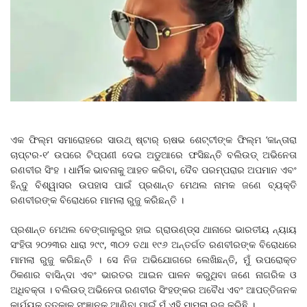
ଏକ ଫିଲ୍ମ ସମାରୋହରେ ସାଉଥ୍ ଷ୍ଟାର୍ ଋଷଭ ଶେଟ୍ଟୀଙ୍କ ଫିଲ୍ମ ‘କାନ୍ତାରା
ଚାପ୍ଟର-୧’ ଉପରେ ଟିପ୍ପଣୀ ଦେଇ ଅଡୁଆରେ ଫସିଛନ୍ତି ବଲିଉଡ୍ ଅଭିନେତା
ରଣବୀର ସିଂହ । ଧାର୍ମିକ ଭାବନାକୁ ଆହତ କରିବା, ଦୈବ ପରମ୍ପରାର ଅପମାନ ଏବଂ
ହିନ୍ଦୁ ବିଶ୍ୱାସର ଉପହାସ ପାଇଁ ପ୍ରଶାନ୍ତ ମେଥଲ ନାମକ ଜଣେ ବ୍ୟକ୍ତି
ରଣବୀରଙ୍କ ବିରୋଧରେ ମାମଲା ରୁଜୁ କରିଛନ୍ତି ।
ପ୍ରଶାନ୍ତ ମେଥଲ ବେଙ୍ଗାଲୁରୁର ହାଇ ଗ୍ରାଉଣ୍ଡ୍‌ସ ଥାନାରେ ଭାରତୀୟ ନ୍ୟାୟ
ସଂହିତା ୨୦୨୩ର ଧାରା ୨୯୯, ୩୦୨ ତଥା ୧୯୬ ଅନ୍ତର୍ଗତ ରଣବୀରଙ୍କ ବିରୋଧରେ
ମାମଲା ରୁଜୁ କରିଛନ୍ତି । ସେ ନିଜ ଅଭିଯୋଗରେ ଲେଖିଛନ୍ତି, ମୁଁ ଉପରୋକ୍ତ
ଠିକଣାର ବାସିନ୍ଦା ଏବଂ ଭାରତର ଆଇନ ପାଳନ କରୁଥିବା ଜଣେ ନାଗରିକ ଓ
ଅଧିବକ୍ତା । ବଲିଉଡ୍ ଅଭିନେତା ରଣବୀର ସିଂହଙ୍କର ଅବୈଧ ଏବଂ ଆପତ୍ତିଜନକ
କାର୍ଯ୍ୟକୁ ତତ୍କାଳ ସଂଜ୍ଞାନକୁ ଆଣିବା ପାଇଁ ମୁଁ ଏହି ମାମଲା ରୁଜୁ କରିଛି ।