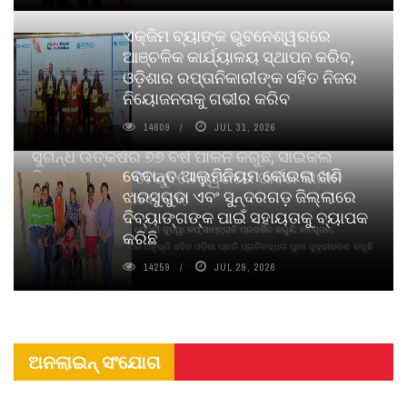
ଏକ୍ଜିମ ବ୍ୟାଙ୍କ ଭୁବନେଶ୍ୱରରେ
ଆଞ୍ଚଳିକ କାର୍ଯ୍ୟାଳୟ ସ୍ଥାପନ କରିବ,
ଓଡ଼ିଶାର ରପ୍ତାନିକାରୀଙ୍କ ସହିତ ନିଜର
ନିୟୋଜନତାକୁ ଗଭୀର କରିବ
14609
JUL 31, 2026
ସୁଗନ୍ଧ ଉତ୍କର୍ଷର ୭୭ ବର୍ଷ ପାଳନ କରୁଛି, ସାଇକଲ
ବେଦାନ୍ତ ଆଲୁମିନିୟମ କୋଇଲା ଖଣି
ପିୟୋର୍‌ ଅଗରବତୀ ଭୁବନେଶ୍ୱରରେ ପାର୍ବଣ କାଳୀନ
ଝାରସୁଗୁଡା ଏବଂ ସୁନ୍ଦରଗଡ଼ ଜିଲ୍ଲାରେ
ନବସୃଜନ ଉନ୍ମୋଚନ କଲା
ଦିବ୍ୟାଙ୍ଗଙ୍କ ପାଇଁ ସହାୟତାକୁ ବ୍ୟାପକ
ବାଉଁଶ ବିହୀନ କଠିନ ଧୂପ ଏବଂ ମେଦିନୀ ଜୁଡୱା କପ୍‌ ସାମ୍ବ୍ରାନି ପ୍ରଦର୍ଶିତ କରୁଛି; ନବସୃଜନ,
କରିଛି
ଦୀର୍ଘସ୍ଥାୟିତା ଏବଂ ଆଧ୍ୟାତ୍ମିକ ଅନୁଭୂତି ସହିତ ଓଡ଼ିଶା ପ୍ରତି ପ୍ରତିବଦ୍ଧତା ପୁନଃ ସୁଦୃଢୀକରଣ କରୁଛି
14259
JUL 29, 2026
ଅନଲାଇନ୍ ସଂଯୋଗ