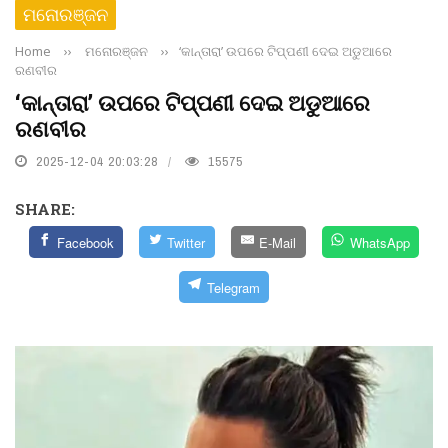
ମନୋରଞ୍ଜନ
Home
››
ମନୋରଞ୍ଜନ
››
‘କାନ୍ତାରା’ ଉପରେ ଟିପ୍ପଣୀ ଦେଇ ଅଡୁଆରେ
ରଣବୀର
‘କାନ୍ତାରା’ ଉପରେ ଟିପ୍ପଣୀ ଦେଇ ଅଡୁଆରେ
ରଣବୀର
2025-12-04 20:03:28
15575
SHARE:
Facebook
Twitter
E-Mail
WhatsApp
Telegram