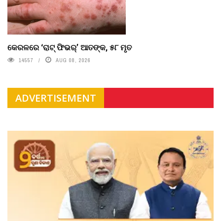
କେରଳରେ ‘ରାଟ୍ ଫିଭର୍’ ଆତଙ୍କ, ୫୮ ମୃତ
14557
AUG 08, 2026
ADVERTISEMENT