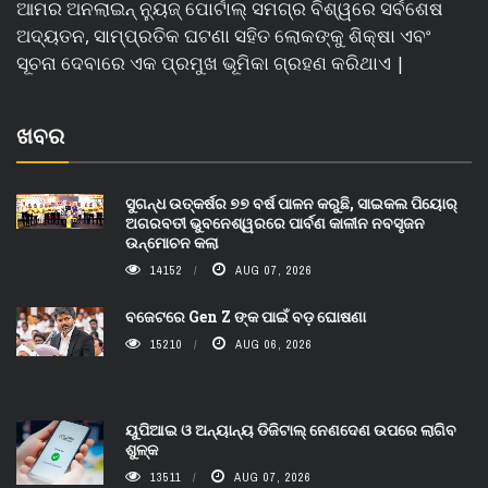
ଆମର ଅନଲାଇନ୍ ନ୍ୟୁଜ୍ ପୋର୍ଟାଲ୍ ସମଗ୍ର ବିଶ୍ୱରେ ସର୍ବଶେଷ
ଅଦ୍ୟତନ, ସାମ୍ପ୍ରତିକ ଘଟଣା ସହିତ ଲୋକଙ୍କୁ ଶିକ୍ଷା ଏବଂ
ସୂଚନା ଦେବାରେ ଏକ ପ୍ରମୁଖ ଭୂମିକା ଗ୍ରହଣ କରିଥାଏ |
ଖବର
ସୁଗନ୍ଧ ଉତ୍କର୍ଷର ୭୭ ବର୍ଷ ପାଳନ କରୁଛି, ସାଇକଲ ପିୟୋର୍‌
ଅଗରବତୀ ଭୁବନେଶ୍ୱରରେ ପାର୍ବଣ କାଳୀନ ନବସୃଜନ
ଉନ୍ମୋଚନ କଲା
14152
AUG 07, 2026
ବଜେଟରେ Gen Z ଙ୍କ ପାଇଁ ବଡ଼ ଘୋଷଣା
15210
AUG 06, 2026
ୟୁପିଆଇ ଓ ଅନ୍ୟାନ୍ୟ ଡିଜିଟାଲ୍ ନେଣଦେଣ ଉପରେ ଲାଗିବ
ଶୁଳ୍କ
13511
AUG 07, 2026