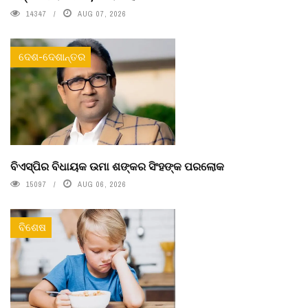
14347
AUG 07, 2026
ଦେଶ-ଦେଶାନ୍ତର
ବିଏସ୍‌ପିର ବିଧାୟକ ଉମା ଶଙ୍କର ସିଂହଙ୍କ ପରଲୋକ
15097
AUG 06, 2026
ବିଶେଷ