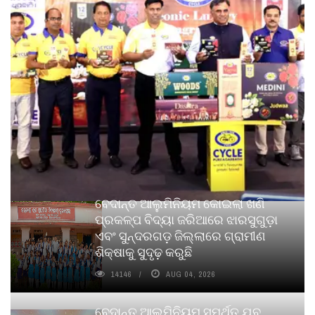
ବେଦାନ୍ତ ଆଲୁମିନିୟମ କୋଇଲା ଖଣି
ପ୍ରକଳ୍ପ ବିଦ୍ୟା ଜରିଆରେ ଝାରସୁଗୁଡ଼ା
ଏବଂ ସୁନ୍ଦରଗଡ଼ ଜିଲ୍ଲାରେ ଗ୍ରାମୀଣ
ଶିକ୍ଷାକୁ ସୁଦୃଢ଼ କରୁଛି
14146
AUG 04, 2026
ବେଦାନ୍ତ ଆଲୁମିନିୟମ ସମର୍ଥିତ ଯୁବ