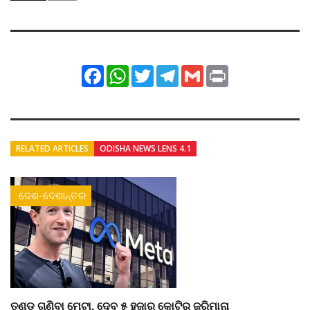
Facebook
WhatsApp
Twitter
Telegram
Gmail
Print
RELATED ARTICLES
ODISHA NEWS LENS 4.1
ଦେଶ-ଦେଶାନ୍ତର
ତଣ୍ଡ ଗଣିବା ମେଟା, ଦେବ ୫ ହଜାର କୋଟିର ଜରିମାନା