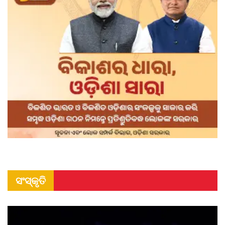
ସଂସ୍କୃତି