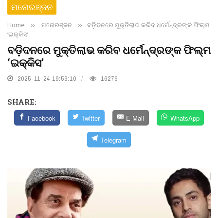
ମନୋରଞ୍ଜନ
Home
››
ମନୋରଞ୍ଜନ
››
ବଡ଼ିଦନରେ ମୁକ୍ତିଲାଭ କରିବ ଧର୍ମେନ୍ଦ୍ରଙ୍କ ଫିଲ୍ମ
‘ଇକ୍କିସ’
ବଡ଼ିଦନରେ ମୁକ୍ତିଲାଭ କରିବ ଧର୍ମେନ୍ଦ୍ରଙ୍କ ଫିଲ୍ମ
‘ଇକ୍କିସ’
2025-11-24 19:53:10
16276
SHARE:
Facebook
Twitter
E-Mail
WhatsApp
Telegram