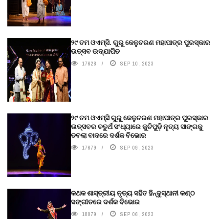
୨୯ ତମ ଓଏମ୍‌ସି. ଗୁରୁ କେଳୁଚରଣ ମହାପାତ୍ର ପୁରସ୍କାର
ଉତ୍ସବ ଉଦ୍‍ଯାପିତ
17628
SEP 10, 2023
୨୯ ତମ ଓଏମ୍‌ସି ଗୁରୁ କେଳୁଚରଣ ମହାପାତ୍ର ପୁରସ୍କାର
ଉତ୍ସବର ଚତୁର୍ଥ ସଂଧ୍ୟାରେ କୁଚିପୁଡ଼ି ନୃତ୍ୟ ସାଙ୍ଗକୁ
ତବଲା ବାଦରେ ଦର୍ଶକ ବିଭୋର
17679
SEP 09, 2023
କଥକ ଶାସ୍ତ୍ରୀୟ ନୃତ୍ୟ ସହିତ ହିନ୍ଦୁସ୍ଥାନୀ କଣ୍ଠ
ସଙ୍ଗୀତରେ ଦର୍ଶକ ବିଭୋର
18079
SEP 06, 2023