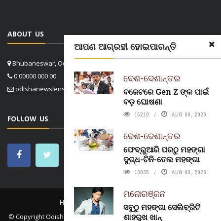
ABOUT US
ଆପଣ ଆଗ୍ରହୀ ହୋଇପାରନ୍ତି
Bhubaneswar, Odisha, India
0 00000 000 00
ଦେଶ-ଦେଶାନ୍ତର
odishanewslens@gmail.com
ବଜେଟରେ Gen Z ଙ୍କ ପାଇଁ
ବଡ଼ ଘୋଷଣା
15210
AUG 06, 2026
FOLLOW US
ଦେଶ-ଦେଶାନ୍ତର
ଫେବ୍ରୁଆରି ପରଠୁ ମହଙ୍ଗା
ଦୁଗ୍ଧ-ଚିନି-ତେଲ ମହଙ୍ଗା
13835
AUG 06, 2026
ମନୋରଞ୍ଜନ
HOME
CONTACT US
ABOUT US
ସବୁଠୁ ମହଙ୍ଗା ସେଲିବ୍ରିଟି
ଶାହରୁଖ ଖାନ୍
© Copyright
Odisha News Lens 4.1
. All rights reserved. in association