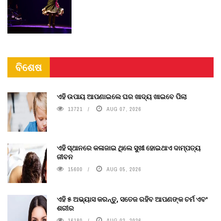
ବିଶେଷ
ଏହି ଉପାୟ ଆପଣାଇଲେ ଘର ଖାଦ୍ୟ ଖାଇବେ ପିଲା
13721
AUG 07, 2026
ଏହି ସ୍ଥାନରେ କଳାଜାଇ ଥିଲେ ସୁଖୀ ହୋଇଥାଏ ଦାମ୍ପତ୍ୟ
ଜୀବନ
15600
AUG 05, 2026
ଏହି ୫ ଅଭ୍ୟାସ କରନ୍ତୁ, ସତେଜ ରହିବ ଆପଣଙ୍କ ଚର୍ମ ଏବଂ
ଶରୀର
16180
AUG 02, 2026