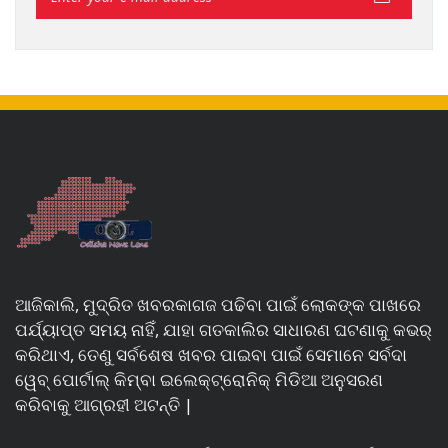
ଆଜିକାଲି, ମୁଦ୍ରିତ ଖବରକାଗଜ ପଢିବା ପାଇଁ ଲୋକଙ୍କ ପାଖରେ
ପର୍ଯ୍ୟାପ୍ତ ସମୟ ନାହିଁ, ଯାହା ଗତକାଲିର ସାଧାରଣ ଘଟଣାକୁ କଭର୍
କରିଥାଏ, ତେଣୁ ସର୍ବଶେଷ ଖବର ପାଇବା ପାଇଁ ସେମାନେ ସର୍ବଦା
ୱେବ୍ ପୋର୍ଟାଲ୍ କିମ୍ବା ଇଲେକ୍ଟ୍ରୋନିକ୍ ମିଡିଆ ଅନୁସରଣ
କରିବାକୁ ଆଗ୍ରହୀ ଅଟନ୍ତି |