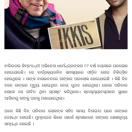
ବଲିଉଡର କିମ୍ବଦନ୍ତୀ ଅଭିନେତା ଧର୍ମେନ୍ଦ୍ରଙ୍କର ୮୯ ବର୍ଷ ବୟସରେ ପରଲୋକ
ହୋଇଯାଇଛି। ସେ ବାର୍ଦ୍ଧକ୍ୟଜନିତ ସମସ୍ୟାରେ ପୀଡ଼ିତ ହୋଇ ଚିକିତ୍ସିତ
ହେଉଥିଲେ । ତାଙ୍କ ବାସଭବନରେ ତାଙ୍କର ପରଲୋକ ହୋଇଯାଇଛି । କିଛି ଦିନ
ତଳେ ତାଙ୍କର ମୃତ୍ୟୁ ହୋଇଥିବା ନେଇ ଗୁଜବ ହୋଇଥିଲା। ହେଲେ ପରିବାର
ଲୋକେ ସେ ଜୀବିତ ଥିବା ସ୍ପଷ୍ଟ କରିଥିଲେ। ସ୍ବାସ୍ଥ୍ୟାବସ୍ଥାରେ ସୁଧାର
ଆସିବାରୁ ତାଙ୍କୁ ଘରକୁ ଅଣାଯାଇଥିଲା।
ଘରେ କିଛି ଦିନ ପରିବାର ଲୋକଙ୍କ ସହିତ ସମୟ ବିତାଇବା ପରେ ତାଙ୍କର
ଦେହାନ୍ତ ହୋଇଛି। ମୁମ୍ବାଇର ଭିଲେ ପାର୍ଲେ ଶ୍ମଶାନରେ ତାଙ୍କର ଶେଷକୃତ୍ୟ
ସମ୍ପନ୍ନ ହୋଇଛି ।