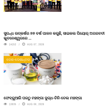
ସୁଗନ୍ଧ ଉତ୍କର୍ଷର ୭୭ ବର୍ଷ ପାଳନ କରୁଛି, ସାଇକଲ ପିୟୋର୍‌ ଅଗରବତୀ
ଭୁବନେଶ୍ୱରରେ ...
14152
AUG 07, 2026
ଦେଶ-ଦେଶାନ୍ତର
ଫେବ୍ରୁଆରି ପରଠୁ ମହଙ୍ଗା ଦୁଗ୍ଧ-ଚିନି-ତେଲ ମହଙ୍ଗା
13835
AUG 06, 2026