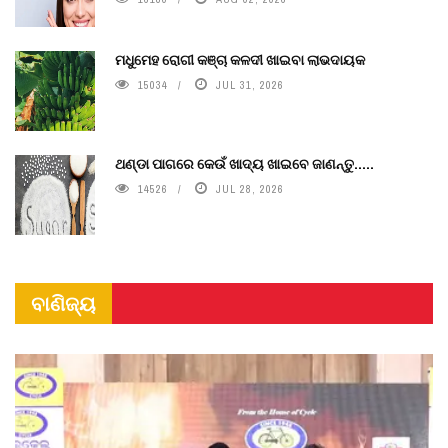
ମଧୁମେହ ରୋଗୀ କଞ୍ଚା କଳଦୀ ଖାଇବା ଲାଭଦାୟକ
15034
JUL 31, 2026
ଥଣ୍ଡା ପାଗରେ କେଉଁ ଖାଦ୍ୟ ଖାଇବେ ଜାଣନ୍ତୁ.....
14526
JUL 28, 2026
ବାଣିଜ୍ୟ