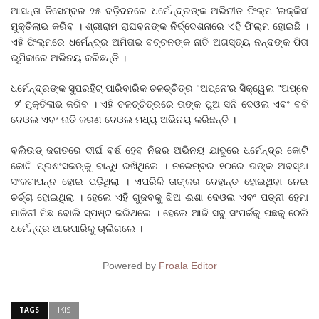
ଆସନ୍ତା ଡିସେମ୍ବର ୨୫ ବଡ଼ିଦନରେ ଧର୍ମେନ୍ଦ୍ରଙ୍କ ଅଭିନୀତ ଫିଲ୍ମ ‘ଇକ୍କିସ’
ମୁକ୍ତିଲାଭ କରିବ । ଶ୍ରୀରାମ ରାଘବନଙ୍କ ନିର୍ଦ୍ଦେଶନାରେ ଏହି ଫିଲ୍ମ ହୋଇଛି ।
ଏହି ଫିଲ୍ମରେ ଧର୍ମେନ୍ଦ୍ର ଅମିତାଭ ବଚ୍ଚନଙ୍କ ନାତି ଅଗସ୍ତ୍ୟ ନନ୍ଦଙ୍କ ପିତା
ଭୂମିକାରେ ଅଭିନୟ କରିଛନ୍ତି ।
ଧର୍ମେନ୍ଦ୍ରଙ୍କ ସୁପରହିଟ୍‌ ପାରିବାରିକ ଚଳଚ୍ଚିତ୍ର "ଅପ୍‌ନେ’ର ସିକ୍ୱେଲ "ଅପ୍‌ନେ
-୨’ ମୁକ୍ତିଲାଭ କରିବ । ଏହି ଚଳଚ୍ଚିତ୍ରରେ ତାଙ୍କ ପୁଅ ସନି ଦେଓଲ ଏବଂ ବବି
ଦେଓଲ ଏବଂ ନାତି କରଣ ଦେଓଲ ମଧ୍ୟ ଅଭିନୟ କରିଛନ୍ତି ।
ବଲିଉଡ୍‌ ଜଗତରେ ଦୀର୍ଘ ବର୍ଷ ହେବ ନିଜର ଅଭିନୟ ଯାଦୁରେ ଧର୍ମେନ୍ଦ୍ର କୋଟି
କୋଟି ପ୍ରଶଂସକଙ୍କୁ ବାନ୍ଧି ରଖିଥିଲେ । ନଭେମ୍‌ବର ୧୦ରେ ତାଙ୍କ ଅବସ୍ଥା
ସଂକଟାପନ୍ନ ହୋଇ ପଡ଼ିଥିଲା । ଏପରିକି ତାଙ୍କର ଦେହାନ୍ତ ହୋଇଥିବା ନେଇ
ଚର୍ଚ୍ଚା ହୋଇଥିଲା । ହେଲେ ଏହି ଗୁଜବକୁ ଝିଅ ଈଶା ଦେଓଲ ଏବଂ ପତ୍ନୀ ହେମା
ମାଳିନୀ ମିଛ ବୋଲି ସ୍ପଷ୍ଟ କରିଥଲେ । ହେଲେ ଆଜି ସବୁ ସଂପର୍କକୁ ପଛକୁ ଠେଲି
ଧର୍ମେନ୍ଦ୍ର ଆରପାରିକୁ ଚାଲିଗଲେ ।
Powered by
Froala Editor
TAGS
IKIS