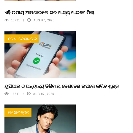
ଏହି ଉପାୟ ଆପଣାଇଲେ ଘର ଖାଦ୍ୟ ଖାଇବେ ପିଲା
13721
AUG 07, 2026
ଦେଶ-ଦେଶାନ୍ତର
ୟୁପିଆଇ ଓ ଅନ୍ୟାନ୍ୟ ଡିଜିଟାଲ୍ ନେଣଦେଣ ଉପରେ ଲାଗିବ ଶୁଳ୍କ
13511
AUG 07, 2026
ମନୋରଞ୍ଜନ