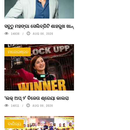
ସବୁଠୁ ମହଙ୍ଗା ସେଲିବ୍ରିଟି ଶାହରୁଖ ଖାନ୍
14936
AUG 06, 2026
ମନୋରଞ୍ଜନ
‘ଲକ୍ ଅପ୍ ୨’ ବିଜେତା ଶ୍ରେୟା କାଲରା
14811
AUG 06, 2026
ବାଣିଜ୍ୟ