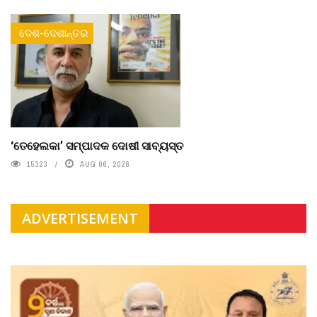
ଦେଶ-ଦେଶାନ୍ତର
‘ତେହେଲକା’ ସମ୍ପାଦକ ଦୋଷୀ ସାବ୍ୟସ୍ତ
15323
AUG 06, 2026
ADVERTISEMENT