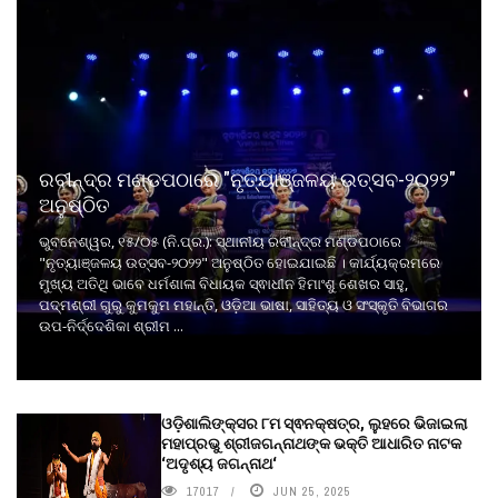
ରବୀନ୍ଦ୍ର ମଣ୍ଡପଠାରେ "ନୃତ୍ୟାଞ୍ଜଳୟ ଉତ୍ସବ-୨୦୨୨"
ଅନୁଷ୍ଠିତ
ଭୁବନେଶ୍ୱର, ୧୫/୦୫ (ନି.ପ୍ର.): ସ୍ଥାନୀୟ ରବୀନ୍ଦ୍ର ମଣ୍ଡପଠାରେ
"ନୃତ୍ୟାଞ୍ଜଳୟ ଉତ୍ସବ-୨୦୨୨" ଅନୁଷ୍ଠିତ ହୋଇଯାଇଛି । କାର୍ଯ୍ୟକ୍ରମରେ
ମୁଖ୍ୟ ଅତିଥି ଭାବେ ଧର୍ମଶାଳା ବିଧାୟକ ସ୍ଵାଧୀନ ହିମାଂଶୁ ଶେଖର ସାହୁ,
ପଦ୍ମଶ୍ରୀ ଗୁରୁ କୁମକୁମ ମହାନ୍ତି, ଓଡ଼ିଆ ଭାଷା, ସାହିତ୍ୟ ଓ ସଂସ୍କୃତି ବିଭାଗର
ଉପ-ନିର୍ଦ୍ଦେଶିକା ଶ୍ରୀମ ...
ଓଡ଼ିଶାଲିଙ୍କ୍ସର ୮ମ ସ୍ଵନକ୍ଷତ୍ର, ଲୁହରେ ଭିଜାଇଲା
ମହାପ୍ରଭୁ ଶ୍ରୀଜଗନ୍ନାଥଙ୍କ ଭକ୍ତି ଆଧାରିତ ନାଟକ
‘ଅଦୃଶ୍ୟ ଜଗନ୍ନାଥ‘
17017
JUN 25, 2025