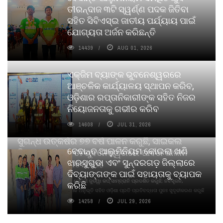
ତୀରନ୍ଦାଜ ୩ଟି ସ୍ୱର୍ଣ୍ଣ ପଦକ ଜିତିବା
ସହିତ ସିବିଏସ୍ଇ ଜାତୀୟ ପର୍ଯ୍ୟାୟ ପାଇଁ
ଯୋଗ୍ୟତା ଅର୍ଜନ କରିଛନ୍ତି
14439
AUG 01, 2026
ଏକ୍ଜିମ ବ୍ୟାଙ୍କ ଭୁବନେଶ୍ୱରରେ
ଆଞ୍ଚଳିକ କାର୍ଯ୍ୟାଳୟ ସ୍ଥାପନ କରିବ,
ଓଡ଼ିଶାର ରପ୍ତାନିକାରୀଙ୍କ ସହିତ ନିଜର
ନିୟୋଜନତାକୁ ଗଭୀର କରିବ
14608
JUL 31, 2026
ସୁଗନ୍ଧ ଉତ୍କର୍ଷର ୭୭ ବର୍ଷ ପାଳନ କରୁଛି, ସାଇକଲ
ବେଦାନ୍ତ ଆଲୁମିନିୟମ କୋଇଲା ଖଣି
ପିୟୋର୍‌ ଅଗରବତୀ ଭୁବନେଶ୍ୱରରେ ପାର୍ବଣ କାଳୀନ
ଝାରସୁଗୁଡା ଏବଂ ସୁନ୍ଦରଗଡ଼ ଜିଲ୍ଲାରେ
ନବସୃଜନ ଉନ୍ମୋଚନ କଲା
ଦିବ୍ୟାଙ୍ଗଙ୍କ ପାଇଁ ସହାୟତାକୁ ବ୍ୟାପକ
ବାଉଁଶ ବିହୀନ କଠିନ ଧୂପ ଏବଂ ମେଦିନୀ ଜୁଡୱା କପ୍‌ ସାମ୍ବ୍ରାନି ପ୍ରଦର୍ଶିତ କରୁଛି; ନବସୃଜନ,
କରିଛି
ଦୀର୍ଘସ୍ଥାୟିତା ଏବଂ ଆଧ୍ୟାତ୍ମିକ ଅନୁଭୂତି ସହିତ ଓଡ଼ିଶା ପ୍ରତି ପ୍ରତିବଦ୍ଧତା ପୁନଃ ସୁଦୃଢୀକରଣ କରୁଛି
14258
JUL 29, 2026