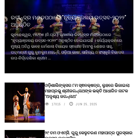
ରବୀନ୍ଦ୍ର ମଣ୍ଡପଠାରେ "ନୃତ୍ୟାଞ୍ଜଳୟ ଉତ୍ସବ-୨୦୨୨"
ଅନୁଷ୍ଠିତ
ଭୁବନେଶ୍ୱର, ୧୫/୦୫ (ନି.ପ୍ର.): ସ୍ଥାନୀୟ ରବୀନ୍ଦ୍ର ମଣ୍ଡପଠାରେ
"ନୃତ୍ୟାଞ୍ଜଳୟ ଉତ୍ସବ-୨୦୨୨" ଅନୁଷ୍ଠିତ ହୋଇଯାଇଛି । କାର୍ଯ୍ୟକ୍ରମରେ
ମୁଖ୍ୟ ଅତିଥି ଭାବେ ଧର୍ମଶାଳା ବିଧାୟକ ସ୍ଵାଧୀନ ହିମାଂଶୁ ଶେଖର ସାହୁ,
ପଦ୍ମଶ୍ରୀ ଗୁରୁ କୁମକୁମ ମହାନ୍ତି, ଓଡ଼ିଆ ଭାଷା, ସାହିତ୍ୟ ଓ ସଂସ୍କୃତି ବିଭାଗର
ଉପ-ନିର୍ଦ୍ଦେଶିକା ଶ୍ରୀମ ...
ଓଡ଼ିଶାଲିଙ୍କ୍ସର ୮ମ ସ୍ଵନକ୍ଷତ୍ର, ଲୁହରେ ଭିଜାଇଲା
ମହାପ୍ରଭୁ ଶ୍ରୀଜଗନ୍ନାଥଙ୍କ ଭକ୍ତି ଆଧାରିତ ନାଟକ
‘ଅଦୃଶ୍ୟ ଜଗନ୍ନାଥ‘
17015
JUN 25, 2025
୨୯ ତମ ଓଏମ୍‌ସି. ଗୁରୁ କେଳୁଚରଣ ମହାପାତ୍ର ପୁରସ୍କାର