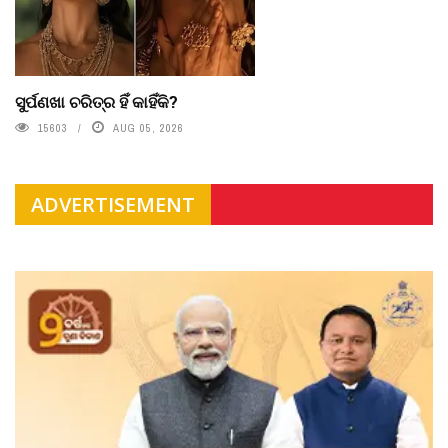
ସୁର୍ପଣଖା ଚରିତ୍ର ହିଁ କାହିଁକି?
15603
AUG 05, 2026
ADVERTISEMENT