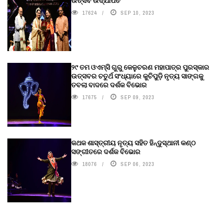
ଉତ୍ସବ ଉଦ୍‍ଯାପିତ
17624
SEP 10, 2023
୨୯ ତମ ଓଏମ୍‌ସି ଗୁରୁ କେଳୁଚରଣ ମହାପାତ୍ର ପୁରସ୍କାର
ଉତ୍ସବର ଚତୁର୍ଥ ସଂଧ୍ୟାରେ କୁଚିପୁଡ଼ି ନୃତ୍ୟ ସାଙ୍ଗକୁ
ତବଲା ବାଦରେ ଦର୍ଶକ ବିଭୋର
17675
SEP 09, 2023
କଥକ ଶାସ୍ତ୍ରୀୟ ନୃତ୍ୟ ସହିତ ହିନ୍ଦୁସ୍ଥାନୀ କଣ୍ଠ
ସଙ୍ଗୀତରେ ଦର୍ଶକ ବିଭୋର
18076
SEP 06, 2023