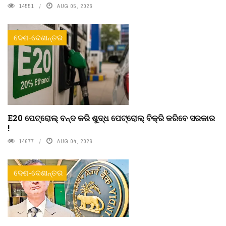
14551
AUG 05, 2026
ଦେଶ-ଦେଶାନ୍ତର
E20 ପେଟ୍ରୋଲ୍ ବନ୍ଦ କରି ଶୁଦ୍ଧ ପେଟ୍ରୋଲ୍ ବିକ୍ରି କରିବେ ସରକାର
!
14677
AUG 04, 2026
ଦେଶ-ଦେଶାନ୍ତର