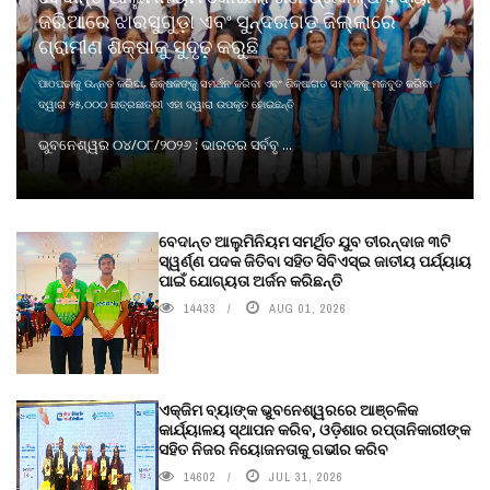
ଜରିଆରେ ଝାରସୁଗୁଡ଼ା ଏବଂ ସୁନ୍ଦରଗଡ଼ ଜିଲ୍ଲାରେ
ଗ୍ରାମୀଣ ଶିକ୍ଷାକୁ ସୁଦୃଢ଼ କରୁଛି
ପାଠପଢାକୁ ଉନ୍ନତ କରିବା, ଶିକ୍ଷକଙ୍କୁ ସମର୍ଥନ କରିବା ଏବଂ ଶିକ୍ଷାଗତ ସମ୍ବଳକୁ ମଜବୁତ କରିବା
ଦ୍ୱାରା ୨୫,୦୦୦ ଛାତ୍ରଛାତ୍ରୀ ଏହା ଦ୍ୱାରା ଉପକୃତ ହୋଇଛନ୍ତି
ଭୁବନେଶ୍ୱର ୦୪/୦୮/୨୦୨୬ : ଭାରତର ସର୍ବବୃ ...
ବେଦାନ୍ତ ଆଲୁମିନିୟମ ସମର୍ଥିତ ଯୁବ ତୀରନ୍ଦାଜ ୩ଟି
ସ୍ୱର୍ଣ୍ଣ ପଦକ ଜିତିବା ସହିତ ସିବିଏସ୍ଇ ଜାତୀୟ ପର୍ଯ୍ୟାୟ
ପାଇଁ ଯୋଗ୍ୟତା ଅର୍ଜନ କରିଛନ୍ତି
14433
AUG 01, 2026
ଏକ୍ଜିମ ବ୍ୟାଙ୍କ ଭୁବନେଶ୍ୱରରେ ଆଞ୍ଚଳିକ
କାର୍ଯ୍ୟାଳୟ ସ୍ଥାପନ କରିବ, ଓଡ଼ିଶାର ରପ୍ତାନିକାରୀଙ୍କ
ସହିତ ନିଜର ନିୟୋଜନତାକୁ ଗଭୀର କରିବ
14602
JUL 31, 2026