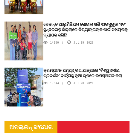
ବେଦାନ୍ତ ଆଲୁମିନିୟମ କୋଇଲା ଖଣି ଝାରସୁଗୁଡା ଏବଂ
ସୁନ୍ଦରଗଡ଼ ଜିଲ୍ଲାରେ ଦିବ୍ୟାଙ୍ଗଙ୍କ ପାଇଁ ସହାୟତାକୁ
ବ୍ୟାପକ କରିଛି
14250
JUL 29, 2026
କ୍ରମ୍ପଟନ ପମ୍ପ୍‌ସ୍‌ ରଥ ଯାତ୍ରାରେ ‘ବିଶ୍ୱସନୀୟ
ପ୍ରଦର୍ଶନ’ ବାର୍ତ୍ତାକୁ ନୂଆ ରୂପରେ ଉପସ୍ଥାପନ କଲା
15044
JUL 28, 2026
ଅନଲାଇନ୍ ସଂଯୋଗ