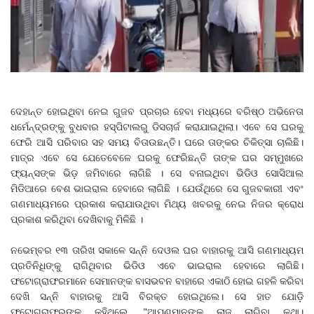
ଦେହାନ୍ତ ହୋଇଥିବା ନେଇ ଗୁଜବ ପ୍ରଚାର ହେବା ମଧ୍ୟରେ ବରିଷ୍ଠ ଅଭିନେତା
ଧର୍ମେନ୍ଦ୍ରଙ୍କୁ ବୁଧବାର ହସ୍ପିଟାଲରୁ ଡିସଚାର୍ଜ କରାଯାଇଥିଲା। ଏବେ ସେ ଘରକୁ
ଫେରି ଆସି ପରିବାର ସହ ସମୟ ବିତାଉଛନ୍ତି। ଘରେ ତାଙ୍କର ଚିକିତ୍ସା ଚାଲିଛି।
ମାତ୍ର ଏବେ ସେ ଯେତେବେଳେ ଘରକୁ ଫେରିଛନ୍ତି ତାଙ୍କ ଘର ସମ୍ମୁଖରେ
ଫ୍ୟନ୍ସଙ୍କ ଭିଡ଼ ଜମିବାରେ ଲାଗିଛି । ସେ ବନାଇଥିବା ଭିଡିଓ ସୋସିଆଲ
ମିଡିଆରେ ବେଶ ଭାଇରାଲ ହେବାରେ ଲାଗିଛି । ଯେଉଁଥିରେ ସେ ଗୁଜବକାରୀ ଏବଂ
ଗଣମାଧ୍ୟମରେ ପ୍ରକାଶ କରାଯାଉଥିବା ମିଥ୍ୟ ଖବରକୁ ନେଇ ନିଜର କ୍ରୋଧ
ପ୍ରକାଶ କରିଥିବା ଦେଖିବାକୁ ମିଳିଛି ।
ନଭେମ୍ବର ୧୩ ତାରିଖ ସକାଳେ ସନ୍ନି ଦେଓଲ ଘର ବାହାରକୁ ଆସି ଗଣମାଧ୍ୟମ
ପ୍ରତିନିଧିଙ୍କୁ ରାଗିଥିବାର ଭିଡିଓ ଏବେ ଭାଇରାଲ ହେବାରେ ଲାଗିଛି।
ଫଟୋଗ୍ରାଫରମାନେ ସେମାନଙ୍କ ବାସଭବନ ବାହାରେ ଏକାଠି ହୋଇ ଗହଳି କରିବା
ଦେଖି ସନ୍ନି ବାହାରକୁ ଆସି ବିରକ୍ତ ହୋଇଥିଲେ। ସେ ହାତ ଯୋଡ଼ି
ଫଟୋଗ୍ରାଫରଙ୍କୁ କହିଥିଲେ, "ଆପଣମାନଙ୍କୁ ଲାଜ ଲାଗିବା କଥା।