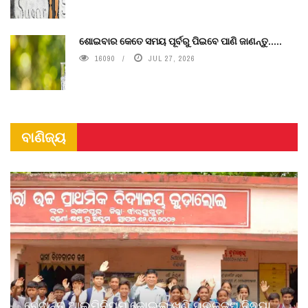
ଶୋଇବାର କେତେ ସମୟ ପୂର୍ବରୁ ପିଇବେ ପାଣି ଜାଣନ୍ତୁ.....
16090
JUL 27, 2026
ବାଣିଜ୍ୟ
ବେଦାନ୍ତ ଆଲୁମିନିୟମ କୋଇଲା ଖଣି ପ୍ରକଳ୍ପ ବିଦ୍ୟା