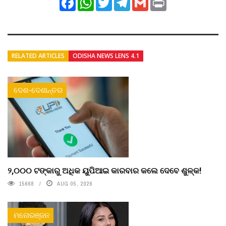
RELATED ARTICLES
ODISHA NEWS LENS 4.1
ଦେଶ-ଦେଶାନ୍ତର
୨,୦୦୦ ଟଙ୍କାରୁ ଅଧିକ ୟୁପିଆଇ କାରବାର କଲେ ଦେବେ ଶୁଳ୍କ!
15668
AUG 05, 2026
ମନୋରଞ୍ଜନ