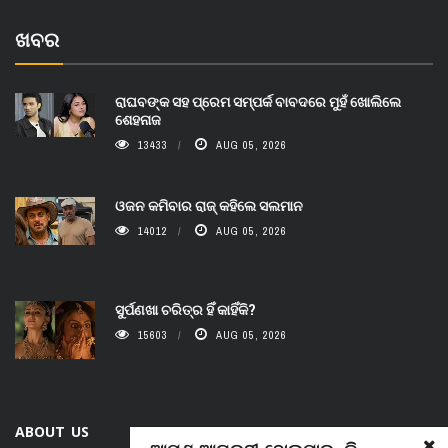
ଖବର
ରାଘବଙ୍କ ସହ ପ୍ରେମ ସମ୍ପର୍କ ବାବଦରେ ମୁହଁ ଖୋଲିଲେ
ଶେହନାଜ
13433
AUG 05, 2026
ଓଜନ କମିବାର ରାଜ୍ କହିଲେ ସଲମାନ
14012
AUG 05, 2026
ସୁର୍ପଣଖା ଚରିତ୍ର ହିଁ କାହିଁକି?
15603
AUG 05, 2026
ABOUT US