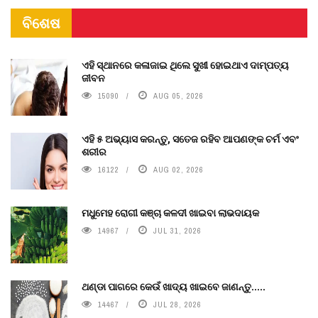
ବିଶେଷ
ଏହି ସ୍ଥାନରେ କଳାଜାଇ ଥିଲେ ସୁଖୀ ହୋଇଥାଏ ଦାମ୍ପତ୍ୟ
ଜୀବନ
15090
AUG 05, 2026
ଏହି ୫ ଅଭ୍ୟାସ କରନ୍ତୁ, ସତେଜ ରହିବ ଆପଣଙ୍କ ଚର୍ମ ଏବଂ
ଶରୀର
16122
AUG 02, 2026
ମଧୁମେହ ରୋଗୀ କଞ୍ଚା କଳଦୀ ଖାଇବା ଲାଭଦାୟକ
14967
JUL 31, 2026
ଥଣ୍ଡା ପାଗରେ କେଉଁ ଖାଦ୍ୟ ଖାଇବେ ଜାଣନ୍ତୁ.....
14467
JUL 28, 2026