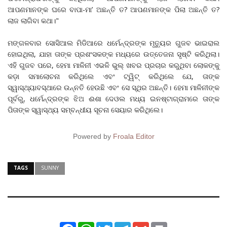
ଆପଣମାନଙ୍କ ଘରେ ବାପା-ମା’ ଅଛନ୍ତି ତ? ଆପଣମାନଙ୍କ ପିଲା ଅଛନ୍ତି ତ?
ଲାଜ ଲାଗିବା କଥା।"
ମଙ୍ଗଳବାର ସୋସିଆଲ ମିଡିଆରେ ଧର୍ମେନ୍ଦ୍ରଙ୍କ ମୃତ୍ୟୁର ଗୁଜବ ଭାଇରାଲ
ହୋଇଥିଲା, ଯାହା ତାଙ୍କ ପ୍ରଶଂସକଙ୍କ ମଧ୍ୟରେ ଉତ୍ତେଜନା ସୃଷ୍ଟି କରିଥିଲା।
ଏହି ଗୁଜବ ପରେ, ହେମା ମାଳିନୀ ଏଭଳି ଭୁଲ୍ ଖବର ପ୍ରଚାର କରୁଥିବା ଲୋକଙ୍କୁ
କଡ଼ା ସମାଲୋଚନା କରିଥିଲେ ଏବଂ ଟ୍ୱିଟ୍ କରିଥିଲେ ଯେ, ତାଙ୍କ
ସ୍ୱାସ୍ଥ୍ୟାବସ୍ଥାରେ ଉନ୍ନତି ହେଉଛି ଏବଂ ସେ ସ୍ଥିର ଅଛନ୍ତି। ହେମା ମାଳିନୀଙ୍କ
ପୂର୍ବରୁ, ଧର୍ମେନ୍ଦ୍ରଙ୍କ ଝିଅ ଈଶା ଦେଓଲ ମଧ୍ୟ ଇନଷ୍ଟାଗ୍ରାମରେ ତାଙ୍କ
ପିତାଙ୍କ ସ୍ୱାସ୍ଥ୍ୟ ସମ୍ବନ୍ଧୀୟ ସୂଚନା ସେୟାର କରିଥିଲେ।
Powered by
Froala Editor
TAGS
SUNNY
Facebook
WhatsApp
Twitter
Telegram
Gmail
Print