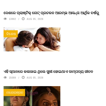
ଦେଶରେ ପ୍ଲାଷ୍ଟିକ୍ ନୋଟ୍‌ ପ୍ରଚଳନ ଆରମ୍ଭ ଆସନ୍ତା ଆର୍ଥିକ ବର୍ଷରୁ
13862
AUG 05, 2026
ବିଶେଷ
ଏହି ସ୍ଥାନରେ କଳାଜାଇ ଥିଲେ ସୁଖୀ ହୋଇଥାଏ ଦାମ୍ପତ୍ୟ ଜୀବନ
15089
AUG 05, 2026
ମନୋରଞ୍ଜନ