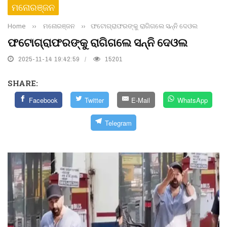
ମନୋରଞ୍ଜନ
Home
››
ମନୋରଞ୍ଜନ
››
ଫଟୋଗ୍ରାଫରଙ୍କୁ ରାଗିଗଲେ ସନ୍ନି ଦେଓଲ
ଫଟୋଗ୍ରାଫରଙ୍କୁ ରାଗିଗଲେ ସନ୍ନି ଦେଓଲ
2025-11-14 19:42:59
15201
SHARE:
Facebook
Twitter
E-Mail
WhatsApp
Telegram