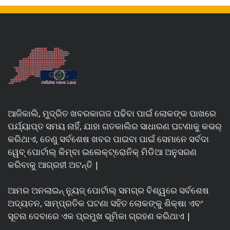
ଆଜିକାଲି, ମୁଦ୍ରିତ ଖବରକାଗଜ ପଢିବା ପାଇଁ ଲୋକଙ୍କ ପାଖରେ
ପର୍ଯ୍ୟାପ୍ତ ସମୟ ନାହିଁ, ଯାହା ଗତକାଲିର ସାଧାରଣ ଘଟଣାକୁ କଭର୍
କରିଥାଏ, ତେଣୁ ସର୍ବଶେଷ ଖବର ପାଇବା ପାଇଁ ସେମାନେ ସର୍ବଦା
ୱେବ୍ ପୋର୍ଟାଲ୍ କିମ୍ବା ଇଲେକ୍ଟ୍ରୋନିକ୍ ମିଡିଆ ଅନୁସରଣ
କରିବାକୁ ଆଗ୍ରହୀ ଅଟନ୍ତି |
ଆମର ଅନଲାଇନ୍ ନ୍ୟୁଜ୍ ପୋର୍ଟାଲ୍ ସମଗ୍ର ବିଶ୍ୱରେ ସର୍ବଶେଷ
ଅଦ୍ୟତନ, ସାମ୍ପ୍ରତିକ ଘଟଣା ସହିତ ଲୋକଙ୍କୁ ଶିକ୍ଷା ଏବଂ
ସୂଚନା ଦେବାରେ ଏକ ପ୍ରମୁଖ ଭୂମିକା ଗ୍ରହଣ କରିଥାଏ |