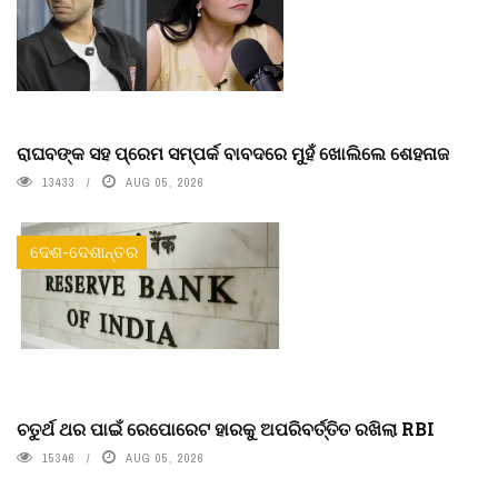
ରାଘବଙ୍କ ସହ ପ୍ରେମ ସମ୍ପର୍କ ବାବଦରେ ମୁହଁ ଖୋଲିଲେ ଶେହନାଜ
13433
AUG 05, 2026
ଦେଶ-ଦେଶାନ୍ତର
ଚତୁର୍ଥ ଥର ପାଇଁ ରେପୋରେଟ ହାରକୁ ଅପରିବର୍ତ୍ତିତ ରଖିଲା RBI
15346
AUG 05, 2026