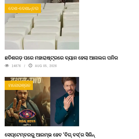
ଦେଶ-ଦେଶାନ୍ତର
ଛତିଶଗଡ଼ ପରେ ମହାରାଷ୍ଟ୍ରରେ ବ୍ୟାନ ହେଲା ଆନାଲଗ ପନିର
14876
AUG 05, 2026
ମନୋରଞ୍ଜନ
ସେପ୍ଟେମ୍ବରରୁ ଆରମ୍ଭ ହେବ 'ବିଗ୍ ବସ୍'ର ସିଜିନ୍