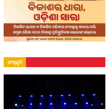
ସଂସ୍କୃତି