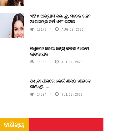
ଏହି ୫ ଅଭ୍ୟାସ କରନ୍ତୁ, ସତେଜ ରହିବ
ଆପଣଙ୍କ ଚର୍ମ ଏବଂ ଶରୀର
16178
AUG 02, 2026
ମଧୁମେହ ରୋଗୀ କଞ୍ଚା କଳଦୀ ଖାଇବା
ଲାଭଦାୟକ
15032
JUL 31, 2026
ଥଣ୍ଡା ପାଗରେ କେଉଁ ଖାଦ୍ୟ ଖାଇବେ
ଜାଣନ୍ତୁ.....
14524
JUL 28, 2026
ବାଣିଜ୍ୟ