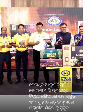
ବେଦାନ୍ତ ଆଲୁମିନିୟମ
କୋଇଲା ଖଣି ପ୍ରକଳ୍ପ
ବିଦ୍ୟା ଜରିଆରେ ଝାରସୁଗୁଡ଼ା
ଏବଂ ସୁନ୍ଦରଗଡ଼ ଜିଲ୍ଲାରେ
ଗ୍ରାମୀଣ ଶିକ୍ଷାକୁ ସୁଦୃଢ଼