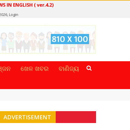
READ NEWS IN ENGLISH ( ver.4.2)
 2026,
Login
୍ଜନ
ଖେଳ ଖବର
ବାଣିଜ୍ୟ
ADVERTISEMENT