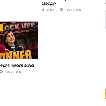
ସାବ୍ୟସ୍ତ
15308
AUG 06, 2026
ନ
’ ବିଜେତା ଶ୍ରେୟା କାଲରା
AUG 06, 2026