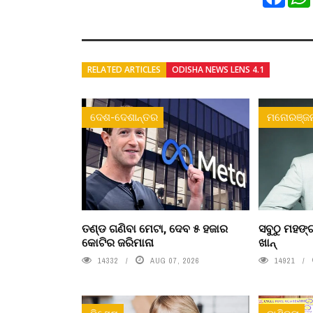
RELATED ARTICLES
ODISHA NEWS LENS 4.1
ଦେଶ-ଦେଶାନ୍ତର
ମନୋରଞ୍ଜ
ତଣ୍ଡ ଗଣିବା ମେଟା, ଦେବ ୫ ହଜାର
ସବୁଠୁ ମହଙ୍ଗ
କୋଟିର ଜରିମାନା
ଖାନ୍
14332
AUG 07, 2026
14921