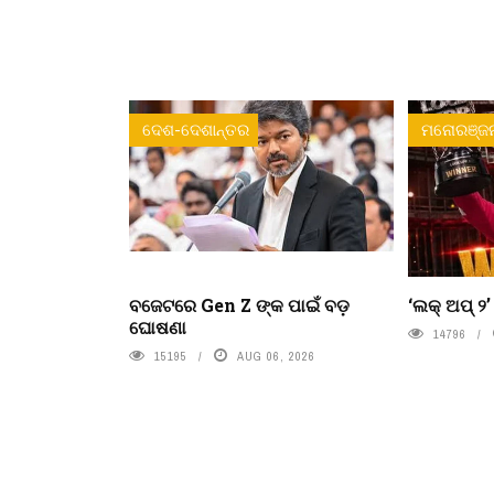
ଦେଶ-ଦେଶାନ୍ତର
ମନୋରଞ୍ଜ
ବଜେଟରେ Gen Z ଙ୍କ ପାଇଁ ବଡ଼
‘ଲକ୍ ଅପ୍ ୨
ଘୋଷଣା
14796
15195
AUG 06, 2026