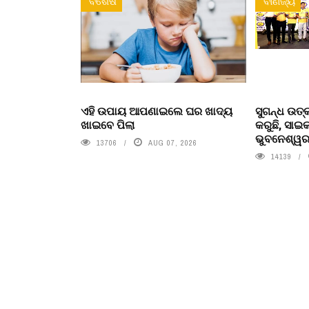
ବିଶେଷ
ବାଣିଜ୍ୟ
ଏହି ଉପାୟ ଆପଣାଇଲେ ଘର ଖାଦ୍ୟ
ସୁଗନ୍ଧ ଉତ୍
ଖାଇବେ ପିଲା
କରୁଛି, ସା
ଭୁବନେଶ୍ୱରର
13706
AUG 07, 2026
14139