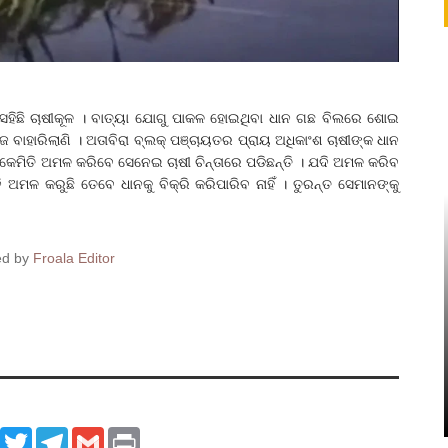
ି ସହିଛି ଚାଷୀକୂଳ । ବାତ୍ୟା ଯୋଗୁ ପାକଳ ହୋଇଥିବା ଧାନ ଗଛ ବିଲରେ ଶୋଇ
ଜ ବାହାରିଲାଣି । ଅତାବିରା ବ୍ଲକ୍‌ ପଞ୍ଚାୟତର ପ୍ରାୟ ଅଧିକାଂଶ ଚାଷୀଙ୍କ ଧାନ
ୀ କେମିତି ଅମଳ କରିବେ ସେନେଇ ଚାଷୀ ଚିନ୍ତାରେ ପଡିଛନ୍ତି । ଯଦି ଅମଳ କରିବ
ମଳ କରୁଛି ତେବେ ଧାନକୁ ବିକ୍ରି କରିପାରିବ ନାହିଁ । ତୁରନ୍ତ ସେମାନଙ୍କୁ
ed by
Froala Editor
ook
WhatsApp
Twitter
Telegram
Gmail
Print