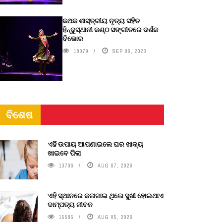
କଥକ ଶାସ୍ତ୍ରୀୟ ନୃତ୍ୟ ସହିତ
ହିନ୍ଦୁସ୍ଥାନୀ କଣ୍ଠ ସଙ୍ଗୀତରେ ଦର୍ଶକ
ବିଭୋର
18079
SEP 06, 2023
ବିଶେଷ
ଏହି ଉପାୟ ଆପଣାଇଲେ ଘର ଖାଦ୍ୟ
ଖାଇବେ ପିଲା
13706
AUG 07, 2026
ଏହି ସ୍ଥାନରେ କଳାଜାଇ ଥିଲେ ସୁଖୀ ହୋଇଥାଏ
ଦାମ୍ପତ୍ୟ ଜୀବନ
15585
AUG 05, 2026