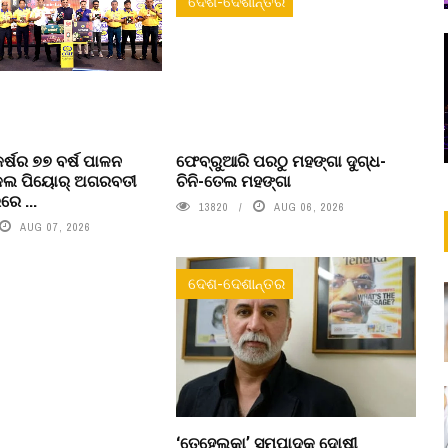
ଦେଶ-ଦେଶାନ୍ତର
କର୍ଷର ୭୭ ବର୍ଷ ପାଳନ
ଫେବ୍ରୁଆରି ପରଠୁ ମହଙ୍ଗା ଦୁଗ୍ଧ-
ଇକଲ ପିୟୋର୍‌ ଅଗରବତୀ
ଚିନି-ତେଲ ମହଙ୍ଗା
େ ...
13820
AUG 06, 2026
AUG 07, 2026
ଦେଶ-ଦେଶାନ୍ତର
‘ତେହେଲକା’ ସମ୍ପାଦକ ଦୋଷୀ