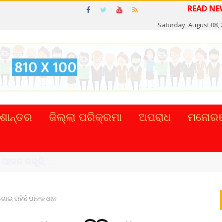
Saturday, August 08,
ଶାନ୍ତର
ଜିଲ୍ଲା ପରିକ୍ରମା
ଅପରାଧ
ମନୋରଞ
ଟାଲ୍ ନେଣଦେଣ ...
 ଶୋଇ ରହିଛି ପାକଳ ଧାନ