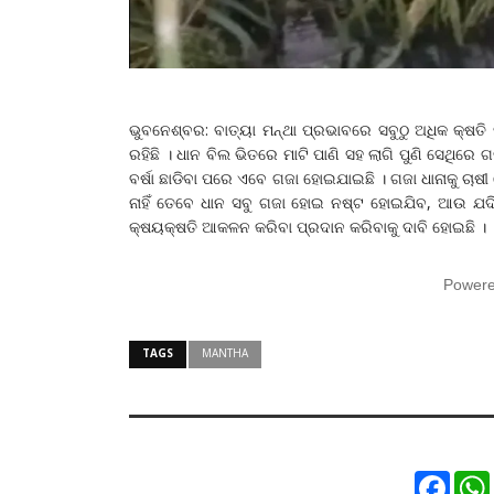
ଭୁବନେଶ୍ବର: ବାତ୍ୟା ମନ୍ଥା ପ୍ରଭାବରେ ସବୁଠୁ ଅଧିକ କ୍ଷତ
ରହିଛି । ଧାନ ବିଲ ଭିତରେ ମାଟି ପାଣି ସହ ଲାଗି ପୁଣି ସେଥିରେ ଗ
ବର୍ଷା ଛାଡିବା ପରେ ଏବେ ଗଜା ହୋଇଯାଇଛି । ଗଜା ଧାନାକୁ ଚାଷ
ନାହିଁ ତେବେ ଧାନ ସବୁ ଗଜା ହୋଇ ନଷ୍ଟ ହୋଇଯିବ, ଆଉ ଯଦି ଅ
କ୍ଷୟକ୍ଷତି ଆକଳନ କରିବା ପ୍ରଦାନ କରିବାକୁ ଦାବି ହୋଇଛି ।
Power
TAGS
MANTHA
Faceb