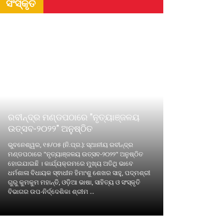
ସଂସ୍କୃତି
ରବୀନ୍ଦ୍ର ମଣ୍ଡପଠାରେ "ନୃତ୍ୟାଞ୍ଜଳୟ
ଉତ୍ସବ-୨୦୨୨" ଅନୁଷ୍ଠିତ
ଭୁବନେଶ୍ୱର, ୧୫/୦୫ (ନି.ପ୍ର.): ସ୍ଥାନୀୟ ରବୀନ୍ଦ୍ର
ମଣ୍ଡପଠାରେ "ନୃତ୍ୟାଞ୍ଜଳୟ ଉତ୍ସବ-୨୦୨୨" ଅନୁଷ୍ଠିତ
ହୋଇଯାଇଛି । କାର୍ଯ୍ୟକ୍ରମରେ ମୁଖ୍ୟ ଅତିଥି ଭାବେ
ଧର୍ମଶାଳା ବିଧାୟକ ସ୍ଵାଧୀନ ହିମାଂଶୁ ଶେଖର ସାହୁ, ପଦ୍ମଶ୍ରୀ
ଗୁରୁ କୁମକୁମ ମହାନ୍ତି, ଓଡ଼ିଆ ଭାଷା, ସାହିତ୍ୟ ଓ ସଂସ୍କୃତି
ବିଭାଗର ଉପ-ନିର୍ଦ୍ଦେଶିକା ଶ୍ରୀମ ...