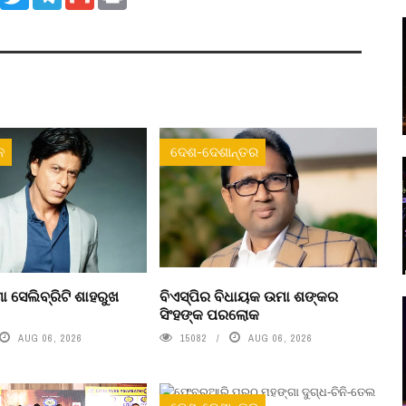
ନ
ଦେଶ-ଦେଶାନ୍ତର
ା ସେଲିବ୍ରିଟି ଶାହରୁଖ
ବିଏସ୍‌ପିର ବିଧାୟକ ଉମା ଶଙ୍କର
ସିଂହଙ୍କ ପରଲୋକ
AUG 06, 2026
15082
AUG 06, 2026