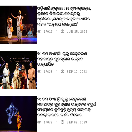
ଓଡ଼ିଶାଲିଙ୍କ୍ସର ୮ମ ସ୍ଵନକ୍ଷତ୍ର,
ଲୁହରେ ଭିଜାଇଲା ମହାପ୍ରଭୁ
ଶ୍ରୀଜଗନ୍ନାଥଙ୍କ ଭକ୍ତି ଆଧାରିତ
ନାଟକ ‘ଅଦୃଶ୍ୟ ଜଗନ୍ନାଥ‘
17017
JUN 25, 2025
୨୯ ତମ ଓଏମ୍‌ସି. ଗୁରୁ କେଳୁଚରଣ
ମହାପାତ୍ର ପୁରସ୍କାର ଉତ୍ସବ
ଉଦ୍‍ଯାପିତ
17628
SEP 10, 2023
୨୯ ତମ ଓଏମ୍‌ସି ଗୁରୁ କେଳୁଚରଣ
ମହାପାତ୍ର ପୁରସ୍କାର ଉତ୍ସବର ଚତୁର୍ଥ
ସଂଧ୍ୟାରେ କୁଚିପୁଡ଼ି ନୃତ୍ୟ ସାଙ୍ଗକୁ
ତବଲା ବାଦରେ ଦର୍ଶକ ବିଭୋର
17679
SEP 09, 2023