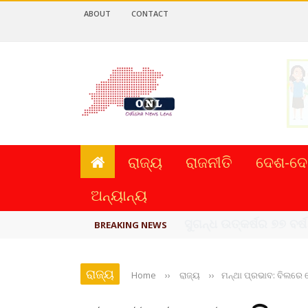
ABOUT
CONTACT
ରାଜ୍ୟ
ରାଜନୀତି
ଦେଶ-ଦେ
ଅନ୍ୟାନ୍ୟ
ୟୁପିଆଇ ଓ ଅନ୍ୟାନ୍ୟ ଡିଜି
BREAKING NEWS
ରାଜ୍ୟ
Home
››
ରାଜ୍ୟ
››
ମନ୍ଥା ପ୍ରଭାବ: ବିଲରେ