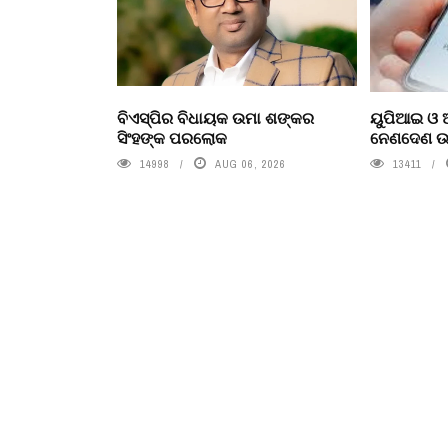
ବିଏସ୍‌ପିର ବିଧାୟକ ଉମା ଶଙ୍କର
ୟୁପିଆଇ ଓ ଅ
ସିଂହଙ୍କ ପରଲୋକ
ନେଣଦେଣ ଉପ
14998
AUG 06, 2026
13411