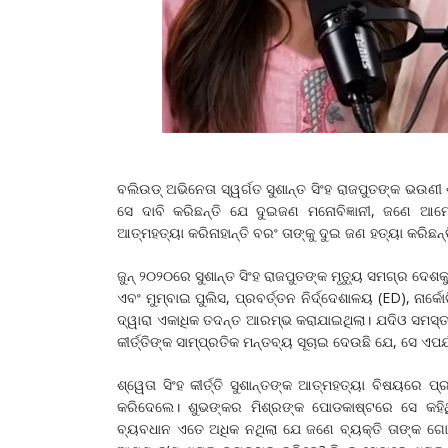
ବଲିଉଡ୍ ଅଭିନେତା ସ୍ୱର୍ଗତ ସୁଶାନ୍ତ ସିଂହ ରାଜପୁତଙ୍କ ଭଉଣୀ ଶ୍
ସେ ଦାବି କରିଛନ୍ତି ଯେ ଦୁଇଜଣ ମନୋବିଜ୍ଞାନୀ, ଜଣେ ଆମ
ଆତ୍ମହତ୍ୟା କରିନାହାନ୍ତି ବରଂ ତାଙ୍କୁ ଦୁଇ ଜଣ ହତ୍ୟା କରିଛନ୍ତ
ଜୁନ୍ ୨୦୨୦ରେ ସୁଶାନ୍ତ ସିଂହ ରାଜପୁତଙ୍କ ମୃତ୍ୟୁ ସମଗ୍ର ଦ
ଏବଂ ମୁମ୍ବାଇ ପୁଲିସ, ପ୍ରବର୍ତ୍ତନ ନିର୍ଦ୍ଦେଶାଳୟ (ED), ନାର
ଦ୍ୱାରା ଏକାଧିକ ତଦନ୍ତ ଆରମ୍ଭ କରାଯାଇଥିଲା। ଯଦିଓ ସମସ୍ତ ଏଜେ
କୀର୍ତ୍ତିଙ୍କ ସାମ୍ପ୍ରତିକ ମନ୍ତବ୍ୟ ସୂଚାଇ ଦେଉଛି ଯେ, ସେ ଏପ
ଶ୍ୱେତା ସିଂହ କୀର୍ତ୍ତି ସୁଶାନ୍ତଙ୍କ ଆତ୍ମହତ୍ୟା ବିଷୟରେ 
କରିଦେଲେ। ଶୁଭଙ୍କର ମିଶ୍ରଙ୍କ ପୋଡକାଷ୍ଟରେ ସେ କହିଥ
ବ୍ୟବଧାନ ଏତେ ଅଧିକ ନଥିଲା ଯେ ଜଣେ ବ୍ୟକ୍ତି ତାଙ୍କ ଗୋ