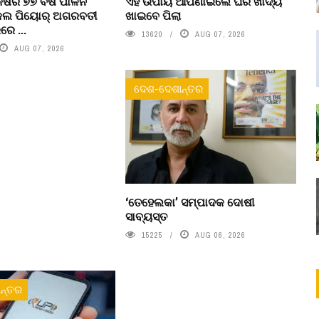
କର୍ଷର ୭୭ ବର୍ଷ ପାଳନ
ଏହି ଉପାୟ ଆପଣାଇଲେ ଘର ଖାଦ୍ୟ
ଇକଲ ପିୟୋର୍‌ ଅଗରବତୀ
ଖାଇବେ ପିଲା
େ ...
13620
AUG 07, 2026
AUG 07, 2026
ଦେଶ-ଦେଶାନ୍ତର
‘ତେହେଲକା’ ସମ୍ପାଦକ ଦୋଷୀ
ସାବ୍ୟସ୍ତ
15225
AUG 06, 2026
ନ୍ତର