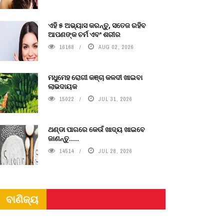
ଏହି ୫ ଅଭ୍ୟାସ କରନ୍ତୁ, ସତେଜ ରହିବ
ଆପଣଙ୍କ ଚର୍ମ ଏବଂ ଶରୀର
16168
AUG 02, 2026
ମଧୁମେହ ରୋଗୀ କଞ୍ଚା କଳଦୀ ଖାଇବା
ଲାଭଦାୟକ
15022
JUL 31, 2026
ଥଣ୍ଡା ପାଗରେ କେଉଁ ଖାଦ୍ୟ ଖାଇବେ
ଜାଣନ୍ତୁ.....
14514
JUL 28, 2026
ବାଣିଜ୍ୟ