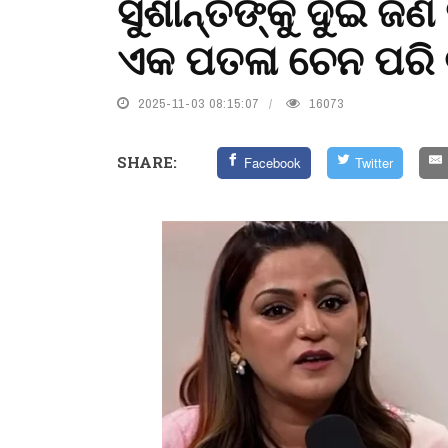
ସୁଶାନ୍ତଙ୍କୁ ଦୁଇ ଜ
ଏକ ପତଳା ଚେନ ପରି ଚ
2025-11-03 08:15:07
16073
SHARE:
Facebook
Twitter