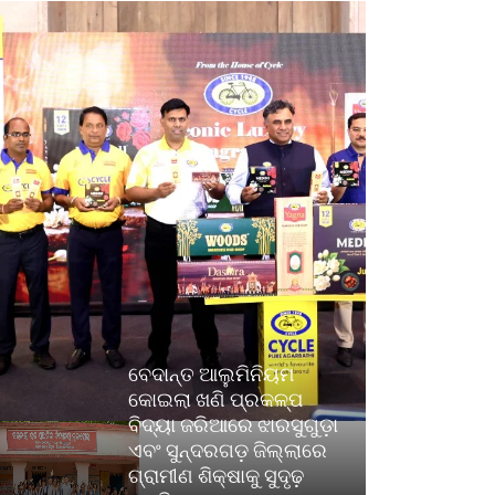
ବେଦାନ୍ତ ଆଲୁମିନିୟମ
କୋଇଲା ଖଣି ପ୍ରକଳ୍ପ
ବିଦ୍ୟା ଜରିଆରେ ଝାରସୁଗୁଡ଼ା
ଏବଂ ସୁନ୍ଦରଗଡ଼ ଜିଲ୍ଲାରେ
ଗ୍ରାମୀଣ ଶିକ୍ଷାକୁ ସୁଦୃଢ଼