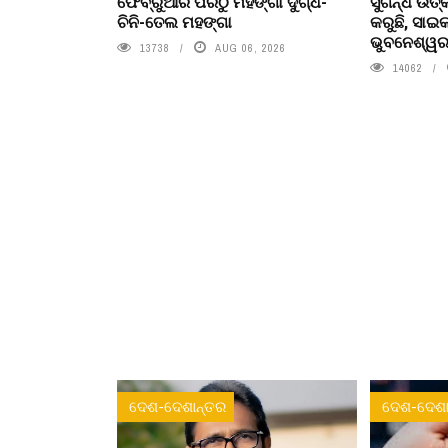
ଫେବ୍ରୁଆରି ପରଠୁ ମହଙ୍ଗା ଦୁଗ୍ଧ-
ସୁଗନ୍ଧ ଉତ୍
ଚିନି-ତେଲ ମହଙ୍ଗା
କରୁଛି, ସା
ଭୁବନେଶ୍ୱରର
13738
AUG 06, 2026
14062
ଦେଶ-ଦେଶାନ୍ତର
ଦେଶ-ଦେଶା