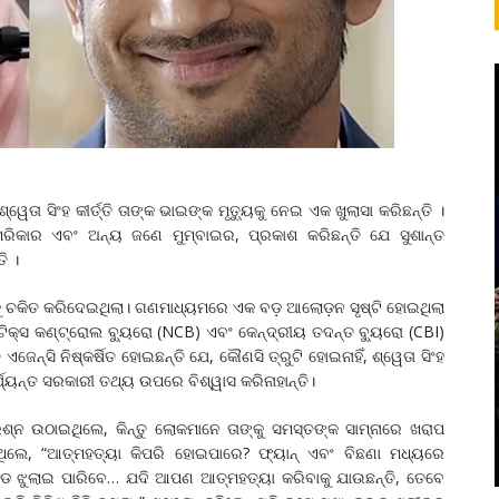
ୱେତା ସିଂହ କୀର୍ତ୍ତି ତାଙ୍କ ଭାଇଙ୍କ ମୃତ୍ୟୁକୁ ନେଇ ଏକ ଖୁଲାସା କରିଛନ୍ତି ।
େରିକାର ଏବଂ ଅନ୍ୟ ଜଣେ ମୁମ୍ବାଇର, ପ୍ରକାଶ କରିଛନ୍ତି ଯେ ସୁଶାନ୍ତ
ି ।
େଶକୁ ଚକିତ କରିଦେଇଥିଲା। ଗଣମାଧ୍ୟମରେ ଏକ ବଡ଼ ଆଲୋଡ଼ନ ସୃଷ୍ଟି ହୋଇଥିଲା
୍କୋଟିକ୍ସ କଣ୍ଟ୍ରୋଲ ବ୍ୟୁରୋ (NCB) ଏବଂ କେନ୍ଦ୍ରୀୟ ତଦନ୍ତ ବ୍ୟୁରୋ (CBI)
ନ୍ସି ନିଷ୍କର୍ଷିତ ହୋଇଛନ୍ତି ଯେ, କୌଣସି ତ୍ରୁଟି ହୋଇନାହିଁ, ଶ୍ୱେତା ସିଂହ
ର୍ଯ୍ୟନ୍ତ ସରକାରୀ ତଥ୍ୟ ଉପରେ ବିଶ୍ୱାସ କରିନାହାନ୍ତି।
ପ୍ରଶ୍ନ ଉଠାଇଥିଲେ, କିନ୍ତୁ ଲୋକମାନେ ତାଙ୍କୁ ସମସ୍ତଙ୍କ ସାମ୍ନାରେ ଖରାପ
ିଲେ, “ଆତ୍ମହତ୍ୟା କିପରି ହୋଇପାରେ? ଫ୍ୟାନ୍ ଏବଂ ବିଛଣା ମଧ୍ୟରେ
ଡ ଝୁଲାଇ ପାରିବେ… ଯଦି ଆପଣ ଆତ୍ମହତ୍ୟା କରିବାକୁ ଯାଉଛନ୍ତି, ତେବେ