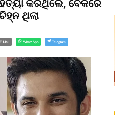
ଣ ହତ୍ୟା କରିଥିଲେ, ବେକରେ
ିହ୍ନ ଥିଲା
E-Mail
WhatsApp
Telegram