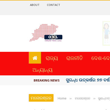
ABOUT
CONTACT
ରାଜ୍ୟ
ରାଜନୀତି
ଦେଶ-ଦେ
ଅନ୍ୟାନ୍ୟ
ୟୁପିଆଇ ଓ ଅନ୍ୟାନ୍ୟ ଡିଜି
BREAKING NEWS
ମନୋରଞ୍ଜନ
Home
››
ମନୋରଞ୍ଜନ
››
ସୁଶାନ୍ତଙ