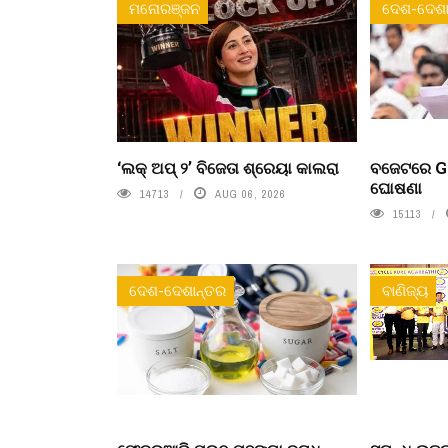
ମନୋରଞ୍ଜନ
ଦେଶ-ଦେଶା
‘ଲକ୍ ଅପ୍ ୨’ ବିଜେତା ଶ୍ରେୟା କାଲରା
ବଜେଟରେ Ge
ଘୋଷଣା
14713
AUG 06, 2026
15113
ଦେଶ-ଦେଶାନ୍ତର
ବାଣିଜ୍ୟ