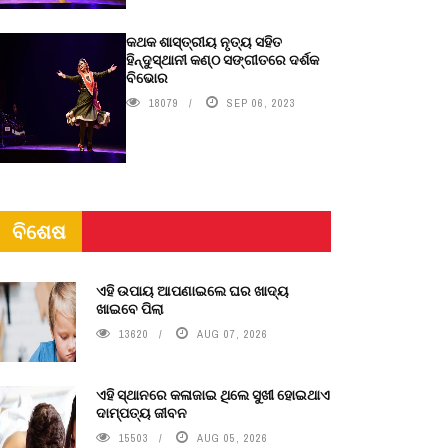
କଥକ ଶାସ୍ତ୍ରୀୟ ନୃତ୍ୟ ସହିତ
ହିନ୍ଦୁସ୍ଥାନୀ କଣ୍ଠ ସଙ୍ଗୀତରେ ଦର୍ଶକ
ବିଭୋର
18079
SEP 06, 2023
ବିଶେଷ
ଏହି ଉପାୟ ଆପଣାଇଲେ ଘର ଖାଦ୍ୟ
ଖାଇବେ ପିଲା
13620
AUG 07, 2026
ଏହି ସ୍ଥାନରେ କଳାଜାଇ ଥିଲେ ସୁଖୀ ହୋଇଥାଏ
ଦାମ୍ପତ୍ୟ ଜୀବନ
15503
AUG 05, 2026