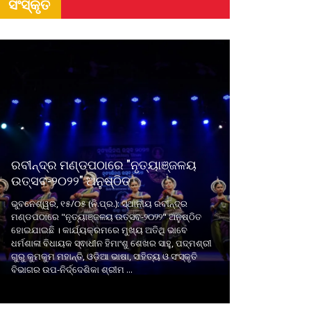
ସଂସ୍କୃତି
ରବୀନ୍ଦ୍ର ମଣ୍ଡପଠାରେ "ନୃତ୍ୟାଞ୍ଜଳୟ
ଉତ୍ସବ-୨୦୨୨" ଅନୁଷ୍ଠିତ
ଭୁବନେଶ୍ୱର, ୧୫/୦୫ (ନି.ପ୍ର.): ସ୍ଥାନୀୟ ରବୀନ୍ଦ୍ର
ମଣ୍ଡପଠାରେ "ନୃତ୍ୟାଞ୍ଜଳୟ ଉତ୍ସବ-୨୦୨୨" ଅନୁଷ୍ଠିତ
ହୋଇଯାଇଛି । କାର୍ଯ୍ୟକ୍ରମରେ ମୁଖ୍ୟ ଅତିଥି ଭାବେ
ଧର୍ମଶାଳା ବିଧାୟକ ସ୍ଵାଧୀନ ହିମାଂଶୁ ଶେଖର ସାହୁ, ପଦ୍ମଶ୍ରୀ
ଗୁରୁ କୁମକୁମ ମହାନ୍ତି, ଓଡ଼ିଆ ଭାଷା, ସାହିତ୍ୟ ଓ ସଂସ୍କୃତି
ବିଭାଗର ଉପ-ନିର୍ଦ୍ଦେଶିକା ଶ୍ରୀମ ...