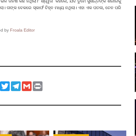
ଭଳି ଜିନିଷ କିଛି ନଥିଲା।” ଶ୍ୱେତା କହିଲେ, ଯଦି ତୁମେ ସୁଶାନ୍ତଙ୍କ ଶରୀରକୁ
ା। ତାଙ୍କ ବେକରେ ସ୍କାର୍ଫ ଚିହ୍ନ ମଧ୍ୟ ନଥିଲା। ଏହା ଏକ ପତଳା, ଚେନ ପରି
ed by
Froala Editor
ook
WhatsApp
Twitter
Telegram
Gmail
Print