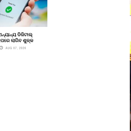
ନ୍ୟାନ୍ୟ ଡିଜିଟାଲ୍
ରେ ଲାଗିବ ଶୁଳ୍କ
AUG 07, 2026