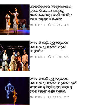
ଓଡ଼ିଶାଲିଙ୍କ୍ସର ୮ମ ସ୍ଵନକ୍ଷତ୍ର,
ଲୁହରେ ଭିଜାଇଲା ମହାପ୍ରଭୁ
ଶ୍ରୀଜଗନ୍ନାଥଙ୍କ ଭକ୍ତି ଆଧାରିତ
ନାଟକ ‘ଅଦୃଶ୍ୟ ଜଗନ୍ନାଥ‘
17017
JUN 25, 2025
୨୯ ତମ ଓଏମ୍‌ସି. ଗୁରୁ କେଳୁଚରଣ
ମହାପାତ୍ର ପୁରସ୍କାର ଉତ୍ସବ
ଉଦ୍‍ଯାପିତ
17628
SEP 10, 2023
୨୯ ତମ ଓଏମ୍‌ସି ଗୁରୁ କେଳୁଚରଣ
ମହାପାତ୍ର ପୁରସ୍କାର ଉତ୍ସବର ଚତୁର୍ଥ
ସଂଧ୍ୟାରେ କୁଚିପୁଡ଼ି ନୃତ୍ୟ ସାଙ୍ଗକୁ
ତବଲା ବାଦରେ ଦର୍ଶକ ବିଭୋର
17679
SEP 09, 2023