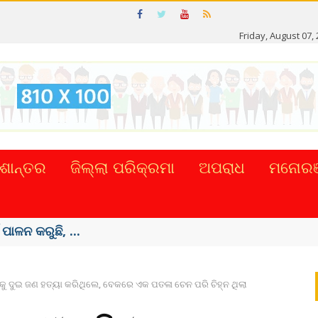
Friday, August 07,
ଶାନ୍ତର
ଜିଲ୍ଲା ପରିକ୍ରମା
ଅପରାଧ
ମନୋରଞ
ଟାଲ୍ ନେଣଦେଣ ...
୍କୁ ଦୁଇ ଜଣ ହତ୍ୟା କରିଥିଲେ, ବେକରେ ଏକ ପତଳା ଚେନ ପରି ଚିହ୍ନ ଥିଲା