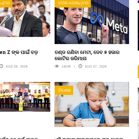
ନ୍ତର
ଦେଶ-ଦେଶାନ୍ତର
n Z ଙ୍କ ପାଇଁ ବଡ଼
ତଣ୍ଡ ଗଣିବା ମେଟା, ଦେବ ୫ ହଜାର
କୋଟିର ଜରିମାନା
AUG 06, 2026
14248
AUG 07, 2026
ବିଶେଷ