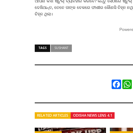
ଆପଣ କ’ଣ ଷ୍ଟୁଲ୍ ବ୍ୟବହାର କରିବେ? କିନ୍ତୁ ସେଠାରେ ଷ୍ଟୁଲ୍ 
ଦେଖିଥାନ୍ତ, ତେବେ ତାଙ୍କ ବେକରେ ଫାଶୀର କୌଣସି ଚିହ୍ନ ନଥିଲ
ଚିହ୍ନ ଥିଲା।
Power
TAGS
SUSHANT
Faceb
RELATED ARTICLES
ODISHA NEWS LENS 4.1