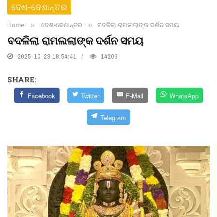
ଦେଶ-ଦେଶାନ୍ତର
Home
››
ଦେଶ-ଦେଶାନ୍ତର
››
ବଦଳିଲା ରାମଲଲାଙ୍କ ଦର୍ଶନ ସମୟ
ବଦଳିଲା ରାମଲଲାଙ୍କ ଦର୍ଶନ ସମୟ
2025-10-23 18:54:41
14203
SHARE:
Facebook
Twitter
E-Mail
WhatsApp
Telegram