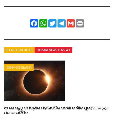
Facebook
WhatsApp
Twitter
Telegram
Gmail
Print
RELATED ARTICLES
ODISHA NEWS LENS 4.1
ଦେଶ-ଦେଶାନ୍ତର
୧୨ ରେ ସବୁଠୁ ଚମତ୍କାର ମହାଜାଗତିକ ଘଟଣା ଦେଖିବ ୟୁରୋପ, ଚନ୍ଦ୍ର
ପଛରେ ଲୁଚିଯିବ ...