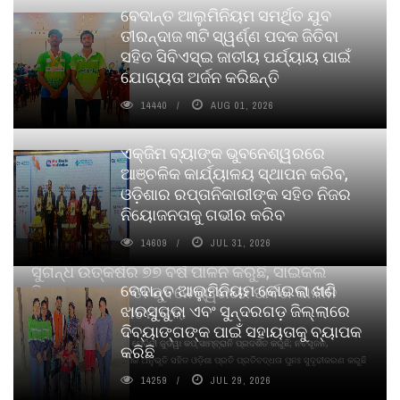
ବେଦାନ୍ତ ଆଲୁମିନିୟମ ସମର୍ଥିତ ଯୁବ
ତୀରନ୍ଦାଜ ୩ଟି ସ୍ୱର୍ଣ୍ଣ ପଦକ ଜିତିବା
ସହିତ ସିବିଏସ୍ଇ ଜାତୀୟ ପର୍ଯ୍ୟାୟ ପାଇଁ
ଯୋଗ୍ୟତା ଅର୍ଜନ କରିଛନ୍ତି
14440
AUG 01, 2026
ଏକ୍ଜିମ ବ୍ୟାଙ୍କ ଭୁବନେଶ୍ୱରରେ
ଆଞ୍ଚଳିକ କାର୍ଯ୍ୟାଳୟ ସ୍ଥାପନ କରିବ,
ଓଡ଼ିଶାର ରପ୍ତାନିକାରୀଙ୍କ ସହିତ ନିଜର
ନିୟୋଜନତାକୁ ଗଭୀର କରିବ
14609
JUL 31, 2026
ସୁଗନ୍ଧ ଉତ୍କର୍ଷର ୭୭ ବର୍ଷ ପାଳନ କରୁଛି, ସାଇକଲ
ବେଦାନ୍ତ ଆଲୁମିନିୟମ କୋଇଲା ଖଣି
ପିୟୋର୍‌ ଅଗରବତୀ ଭୁବନେଶ୍ୱରରେ ପାର୍ବଣ କାଳୀନ
ଝାରସୁଗୁଡା ଏବଂ ସୁନ୍ଦରଗଡ଼ ଜିଲ୍ଲାରେ
ନବସୃଜନ ଉନ୍ମୋଚନ କଲା
ଦିବ୍ୟାଙ୍ଗଙ୍କ ପାଇଁ ସହାୟତାକୁ ବ୍ୟାପକ
ବାଉଁଶ ବିହୀନ କଠିନ ଧୂପ ଏବଂ ମେଦିନୀ ଜୁଡୱା କପ୍‌ ସାମ୍ବ୍ରାନି ପ୍ରଦର୍ଶିତ କରୁଛି; ନବସୃଜନ,
କରିଛି
ଦୀର୍ଘସ୍ଥାୟିତା ଏବଂ ଆଧ୍ୟାତ୍ମିକ ଅନୁଭୂତି ସହିତ ଓଡ଼ିଶା ପ୍ରତି ପ୍ରତିବଦ୍ଧତା ପୁନଃ ସୁଦୃଢୀକରଣ କରୁଛି
14259
JUL 29, 2026