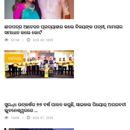
ଛାଡପତ୍ର ଆବେଦନ ପ୍ରତ୍ୟାହାର କଲେ ବିଜୟଙ୍କ ପତ୍ନୀ, ମାମଲାର
ସମାଧାନ କଲେ କୋର୍ଟ
13740
AUG 08, 2026
ବାଣିଜ୍ୟ
ସୁଗନ୍ଧ ଉତ୍କର୍ଷର ୭୭ ବର୍ଷ ପାଳନ କରୁଛି, ସାଇକଲ ପିୟୋର୍‌ ଅଗରବତୀ
ଭୁବନେଶ୍ୱରରେ ...
14200
AUG 07, 2026