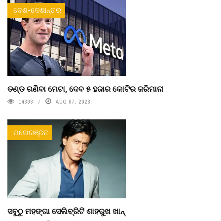
ଦେଶ-ଦେଶାନ୍ତର
ତଣ୍ଡ ଗଣିବା ମେଟା, ଦେବ ୫ ହଜାର କୋଟିର ଜରିମାନା
14393
AUG 07, 2026
ମନୋରଞ୍ଜନ
ସବୁଠୁ ମହଙ୍ଗା ସେଲିବ୍ରିଟି ଶାହରୁଖ ଖାନ୍