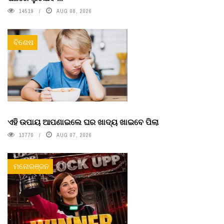
14519
AUG 08, 2026
ବିଶେଷ
ଏହି ଉପାୟ ଆପଣାଇଲେ ଘର ଖାଦ୍ୟ ଖାଇବେ ପିଲା
13770
AUG 07, 2026
ମନୋରଞ୍ଜନ