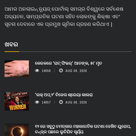
ଆମର ଅନଲାଇନ୍ ନ୍ୟୁଜ୍ ପୋର୍ଟାଲ୍ ସମଗ୍ର ବିଶ୍ୱରେ ସର୍ବଶେଷ
ଅଦ୍ୟତନ, ସାମ୍ପ୍ରତିକ ଘଟଣା ସହିତ ଲୋକଙ୍କୁ ଶିକ୍ଷା ଏବଂ
ସୂଚନା ଦେବାରେ ଏକ ପ୍ରମୁଖ ଭୂମିକା ଗ୍ରହଣ କରିଥାଏ |
ଖବର
କେରଳରେ ‘ରାଟ୍ ଫିଭର୍’ ଆତଙ୍କ, ୫୮ ମୃତ
14556
AUG 08, 2026
‘ଲକ୍ ଅପ୍ ୨’ ବିଜେତା ଶ୍ରେୟା କାଲରା
14857
AUG 06, 2026
୧୨ ରେ ସବୁଠୁ ଚମତ୍କାର ମହାଜାଗତିକ ଘଟଣା ଦେଖିବ ୟୁରୋପ,
ଚନ୍ଦ୍ର ପଛରେ ଲୁଚିଯିବ ସୂର୍ଯ୍ୟ