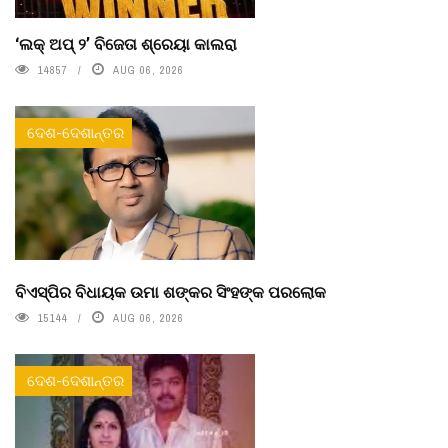
‘ଲକ୍ ଅପ୍ ୨’ ବିଜେତା ଶ୍ରେୟା କାଲରା
14857
AUG 06, 2026
ଦେଶ-ଦେଶାନ୍ତର
ବିଏସ୍‌ପିର ବିଧାୟକ ଉମା ଶଙ୍କର ସିଂହଙ୍କ ପରଲୋକ
15144
AUG 06, 2026
ଦେଶ-ଦେଶାନ୍ତର