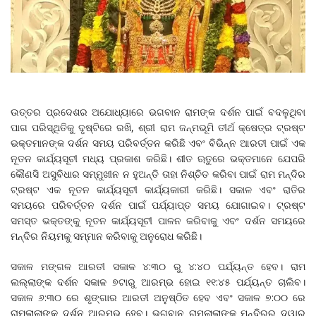
ଉତ୍ତର ପ୍ରଦେଶର ଅଯୋଧ୍ୟାରେ ଭଗବାନ ରାମଙ୍କ ଦର୍ଶନ ପାଇଁ ବଦଳୁଥିବା
ପାଗ ପରିସ୍ଥିତିକୁ ଦୃଷ୍ଟିରେ ରଖି, ଶ୍ରୀ ରାମ ଜନ୍ମଭୂମି ତୀର୍ଥ କ୍ଷେତ୍ର ଟ୍ରଷ୍ଟ
ଭକ୍ତମାନଙ୍କ ଦର୍ଶନ ସମୟ ପରିବର୍ତ୍ତନ କରିଛି ଏବଂ ବିଭିନ୍ନ ଆରତୀ ପାଇଁ ଏକ
ନୂତନ କାର୍ଯ୍ୟସୂଚୀ ମଧ୍ୟ ପ୍ରକାଶ କରିଛି। ଶୀତ ଋତୁରେ ଭକ୍ତମାନେ ଯେପରି
କୌଣସି ଅସୁବିଧାର ସମ୍ମୁଖୀନ ନ ହୁଅନ୍ତି ତାହା ନିଶ୍ଚିତ କରିବା ପାଇଁ ରାମ ମନ୍ଦିର
ଟ୍ରଷ୍ଟ ଏକ ନୂତନ କାର୍ଯ୍ୟସୂଚୀ କାର୍ଯ୍ୟକାରୀ କରିଛି। ସକାଳ ଏବଂ ରାତିର
ସମୟରେ ପରିବର୍ତ୍ତନ ଦର୍ଶନ ପାଇଁ ପର୍ଯ୍ୟାପ୍ତ ସମୟ ଯୋଗାଇବ। ଟ୍ରଷ୍ଟ
ସମସ୍ତ ଭକ୍ତଙ୍କୁ ନୂତନ କାର୍ଯ୍ୟସୂଚୀ ପାଳନ କରିବାକୁ ଏବଂ ଦର୍ଶନ ସମୟରେ
ମନ୍ଦିର ନିୟମକୁ ସମ୍ମାନ କରିବାକୁ ଅନୁରୋଧ କରିଛି।
ସକାଳ ମଙ୍ଗଳ ଆରତୀ ସକାଳ ୪:୩୦ ରୁ ୪:୪୦ ପର୍ଯ୍ୟନ୍ତ ହେବ। ରାମ
ଲଲ୍ଲାଙ୍କ ଦର୍ଶନ ସକାଳ ୭ଟାରୁ ଆରମ୍ଭ ହୋଇ ୧୧:୪୫ ପର୍ଯ୍ୟନ୍ତ ଚାଲିବ।
ସକାଳ ୬:୩୦ ରେ ଶୃଙ୍ଗାର ଆରତୀ ଅନୁଷ୍ଠିତ ହେବ ଏବଂ ସକାଳ ୭:୦୦ ରେ
ରାମଲାଲାଙ୍କ ଦର୍ଶନ ଆରମ୍ଭ ହେବ। ଭଗବାନ ରାମଲାଲାଙ୍କ ମନ୍ଦିରର ଦ୍ୱାର