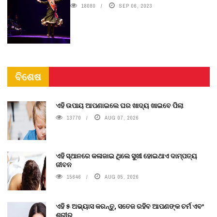
18080
SEP 06, 2023
ବିଶେଷ
ଏହି ଉପାୟ ଆପଣାଇଲେ ଘର ଖାଦ୍ୟ ଖାଇବେ ପିଲା
13770
AUG 07, 2026
ଏହି ସ୍ଥାନରେ କଳାଜାଇ ଥିଲେ ସୁଖୀ ହୋଇଥାଏ ଦାମ୍ପତ୍ୟ
ଜୀବନ
15646
AUG 05, 2026
ଏହି ୫ ଅଭ୍ୟାସ କରନ୍ତୁ, ସତେଜ ରହିବ ଆପଣଙ୍କ ଚର୍ମ ଏବଂ
ଶରୀର