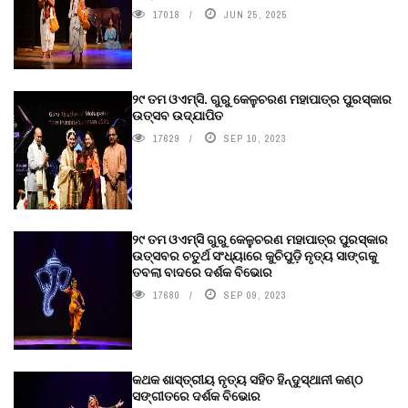
17018
JUN 25, 2025
୨୯ ତମ ଓଏମ୍‌ସି. ଗୁରୁ କେଳୁଚରଣ ମହାପାତ୍ର ପୁରସ୍କାର
ଉତ୍ସବ ଉଦ୍‍ଯାପିତ
17629
SEP 10, 2023
୨୯ ତମ ଓଏମ୍‌ସି ଗୁରୁ କେଳୁଚରଣ ମହାପାତ୍ର ପୁରସ୍କାର
ଉତ୍ସବର ଚତୁର୍ଥ ସଂଧ୍ୟାରେ କୁଚିପୁଡ଼ି ନୃତ୍ୟ ସାଙ୍ଗକୁ
ତବଲା ବାଦରେ ଦର୍ଶକ ବିଭୋର
17680
SEP 09, 2023
କଥକ ଶାସ୍ତ୍ରୀୟ ନୃତ୍ୟ ସହିତ ହିନ୍ଦୁସ୍ଥାନୀ କଣ୍ଠ
ସଙ୍ଗୀତରେ ଦର୍ଶକ ବିଭୋର