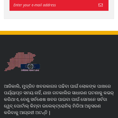
ଆଜିକାଲି, ମୁଦ୍ରିତ ଖବରକାଗଜ ପଢିବା ପାଇଁ ଲୋକଙ୍କ ପାଖରେ
ପର୍ଯ୍ୟାପ୍ତ ସମୟ ନାହିଁ, ଯାହା ଗତକାଲିର ସାଧାରଣ ଘଟଣାକୁ କଭର୍
କରିଥାଏ, ତେଣୁ ସର୍ବଶେଷ ଖବର ପାଇବା ପାଇଁ ସେମାନେ ସର୍ବଦା
ୱେବ୍ ପୋର୍ଟାଲ୍ କିମ୍ବା ଇଲେକ୍ଟ୍ରୋନିକ୍ ମିଡିଆ ଅନୁସରଣ
କରିବାକୁ ଆଗ୍ରହୀ ଅଟନ୍ତି |