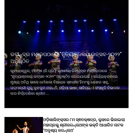
ରବୀନ୍ଦ୍ର ମଣ୍ଡପଠାରେ "ନୃତ୍ୟାଞ୍ଜଳୟ ଉତ୍ସବ-୨୦୨୨"
ଅନୁଷ୍ଠିତ
ଭୁବନେଶ୍ୱର, ୧୫/୦୫ (ନି.ପ୍ର.): ସ୍ଥାନୀୟ ରବୀନ୍ଦ୍ର ମଣ୍ଡପଠାରେ
"ନୃତ୍ୟାଞ୍ଜଳୟ ଉତ୍ସବ-୨୦୨୨" ଅନୁଷ୍ଠିତ ହୋଇଯାଇଛି । କାର୍ଯ୍ୟକ୍ରମରେ
ମୁଖ୍ୟ ଅତିଥି ଭାବେ ଧର୍ମଶାଳା ବିଧାୟକ ସ୍ଵାଧୀନ ହିମାଂଶୁ ଶେଖର ସାହୁ,
ପଦ୍ମଶ୍ରୀ ଗୁରୁ କୁମକୁମ ମହାନ୍ତି, ଓଡ଼ିଆ ଭାଷା, ସାହିତ୍ୟ ଓ ସଂସ୍କୃତି ବିଭାଗର
ଉପ-ନିର୍ଦ୍ଦେଶିକା ଶ୍ରୀମ ...
ଓଡ଼ିଶାଲିଙ୍କ୍ସର ୮ମ ସ୍ଵନକ୍ଷତ୍ର, ଲୁହରେ ଭିଜାଇଲା
ମହାପ୍ରଭୁ ଶ୍ରୀଜଗନ୍ନାଥଙ୍କ ଭକ୍ତି ଆଧାରିତ ନାଟକ
‘ଅଦୃଶ୍ୟ ଜଗନ୍ନାଥ‘