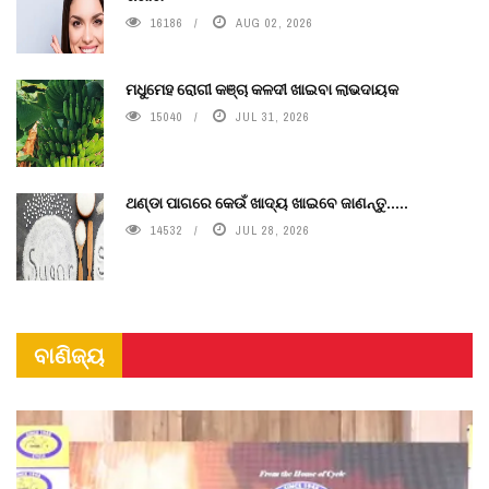
16186
AUG 02, 2026
ମଧୁମେହ ରୋଗୀ କଞ୍ଚା କଳଦୀ ଖାଇବା ଲାଭଦାୟକ
15040
JUL 31, 2026
ଥଣ୍ଡା ପାଗରେ କେଉଁ ଖାଦ୍ୟ ଖାଇବେ ଜାଣନ୍ତୁ.....
14532
JUL 28, 2026
ବାଣିଜ୍ୟ