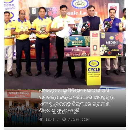
ବେଦାନ୍ତ ଆଲୁମିନିୟମ କୋଇଲା ଖଣି
ପ୍ରକଳ୍ପ ବିଦ୍ୟା ଜରିଆରେ ଝାରସୁଗୁଡ଼ା
ଏବଂ ସୁନ୍ଦରଗଡ଼ ଜିଲ୍ଲାରେ ଗ୍ରାମୀଣ
ଶିକ୍ଷାକୁ ସୁଦୃଢ଼ କରୁଛି
14148
AUG 04, 2026