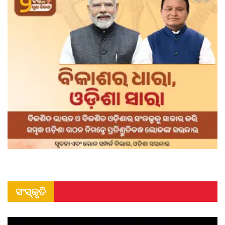
ସଂସ୍କୃତି