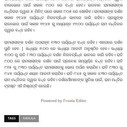
ବାଲଭୋଗ ପାଇଁ ସକାଳ ୯:୦୦ ରେ ବନ୍ଦ ହେବ। ଭଗବାନ ରାମଲାଲାଙ୍କ
ମନ୍ଦିରର ଦ୍ୱାର ୫ ମିନିଟ୍ ପରେ ସକାଳ ୯:୦୫ ରେ ଖୋଲିବ। ରାମଲାଲାଙ୍କ ଦର୍ଶନ
ସକାଳ ୧୧:୪୫ ପର୍ଯ୍ୟନ୍ତ ନିରବଚ୍ଛିନ୍ନ ଭାବରେ ଜାରି ରହିବ। ପ୍ରଭୁଙ୍କ
ରାଜଭୋଗ ପାଇଁ ସକାଳ ୧୧:୪୫ ରୁ ମଧ୍ୟାହ୍ନ ୧୨:୦୦ ପର୍ଯ୍ୟନ୍ତ ରାମ ମନ୍ଦିରର
ଦ୍ୱାର ବନ୍ଦ ରହିବ।
ରାମଲାଲାଙ୍କ ଦର୍ଶନ ଅପରାହ୍ନ ୧:୩୦ ପର୍ଯ୍ୟନ୍ତ ବନ୍ଦ ରହିବ। ଏହାପରେ ଦର୍ଶନ
ପୁଣି ହେବ | ସନ୍ଧ୍ୟା ୭:୦୦ ରେ ସନ୍ଧ୍ୟା ଆରତୀ ଅନୁଷ୍ଠିତ ହେବ। ସନ୍ଧ୍ୟା
୭:୦୦ ରୁ ରାତି ୮:୩୦ ପର୍ଯ୍ୟନ୍ତ ଦର୍ଶନ ନିରବଚ୍ଛିନ୍ନ ଭାବରେ ଜାରି ରହିବ। ରାତି
୯:୦୦ ରେ ରାମଲାଲାଙ୍କ ଦର୍ଶନ ପାଇଁ ପ୍ରବେଶ ସମ୍ପୂର୍ଣ୍ଣ ବନ୍ଦ ରହିବ। ରାତି
୯:୧୫ ରୁ ୯:୩୦ ପର୍ଯ୍ୟନ୍ତ ରାମଲାଲାଙ୍କୁ ଭୋଗ ଅର୍ପଣ କରାଯିବ। ରାତି ୯:୩୦ ରୁ
୯:୪୫ ପର୍ଯ୍ୟନ୍ତ ଶୟନ ଆରତୀ କରାଯିବ। ରାତି ୯:୪୫ ରୁ ସକାଳ ୪:୩୦ ପର୍ଯ୍ୟନ୍ତ
ରାମ ମନ୍ଦିରର ଦ୍ୱାର ବନ୍ଦ ରହିବ। ଦର୍ଶନାର୍ଥୀମାନଙ୍କ ସୁବିଧା ପାଇଁ, ରାମ ମନ୍ଦିର
ଟ୍ରଷ୍ଟ ଏହି ନିଷ୍ପତ୍ତି ନେଇଛି।
Powered by
Froala Editor
TAGS
RAMLALA