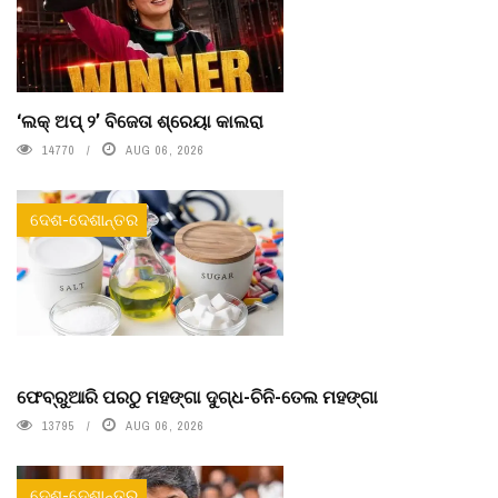
‘ଲକ୍ ଅପ୍ ୨’ ବିଜେତା ଶ୍ରେୟା କାଲରା
14770
AUG 06, 2026
ଦେଶ-ଦେଶାନ୍ତର
ଫେବ୍ରୁଆରି ପରଠୁ ମହଙ୍ଗା ଦୁଗ୍ଧ-ଚିନି-ତେଲ ମହଙ୍ଗା
13795
AUG 06, 2026
ଦେଶ-ଦେଶାନ୍ତର