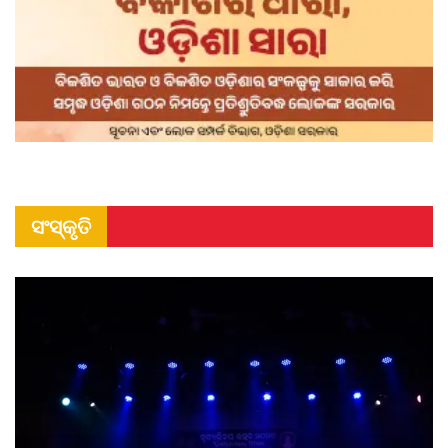
ସଂସ୍କୃତି