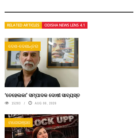
RELATED ARTICLES
ODISHA NEWS LENS 4.1
ଦେଶ-ଦେଶାନ୍ତର
‘ତେହେଲକା’ ସମ୍ପାଦକ ଦୋଷୀ ସାବ୍ୟସ୍ତ
15283
AUG 06, 2026
ମନୋରଞ୍ଜନ