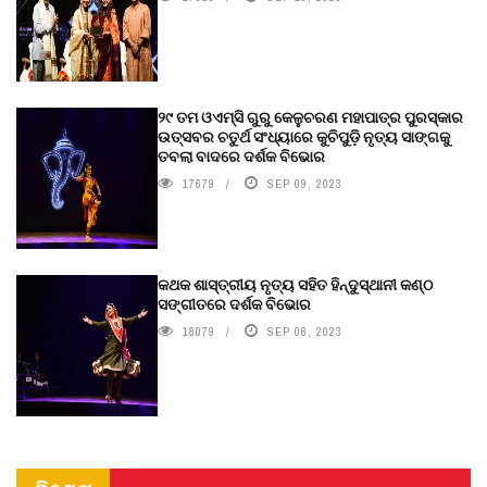
୨୯ ତମ ଓଏମ୍‌ସି ଗୁରୁ କେଳୁଚରଣ ମହାପାତ୍ର ପୁରସ୍କାର
ଉତ୍ସବର ଚତୁର୍ଥ ସଂଧ୍ୟାରେ କୁଚିପୁଡ଼ି ନୃତ୍ୟ ସାଙ୍ଗକୁ
ତବଲା ବାଦରେ ଦର୍ଶକ ବିଭୋର
17679
SEP 09, 2023
କଥକ ଶାସ୍ତ୍ରୀୟ ନୃତ୍ୟ ସହିତ ହିନ୍ଦୁସ୍ଥାନୀ କଣ୍ଠ
ସଙ୍ଗୀତରେ ଦର୍ଶକ ବିଭୋର
18079
SEP 06, 2023