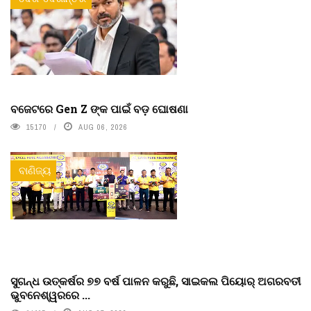
ବଜେଟରେ Gen Z ଙ୍କ ପାଇଁ ବଡ଼ ଘୋଷଣା
15170
AUG 06, 2026
ବାଣିଜ୍ୟ
ସୁଗନ୍ଧ ଉତ୍କର୍ଷର ୭୭ ବର୍ଷ ପାଳନ କରୁଛି, ସାଇକଲ ପିୟୋର୍‌ ଅଗରବତୀ
ଭୁବନେଶ୍ୱରରେ ...