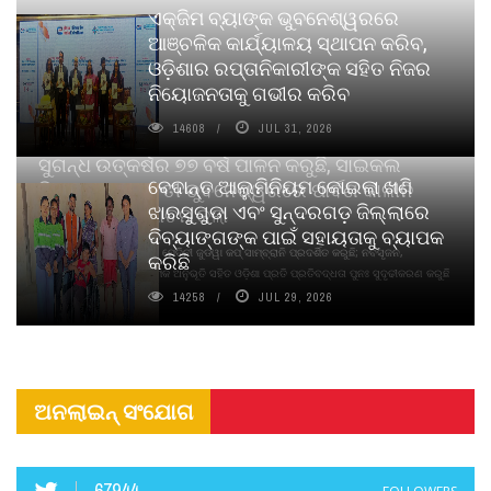
ଏକ୍ଜିମ ବ୍ୟାଙ୍କ ଭୁବନେଶ୍ୱରରେ
ଆଞ୍ଚଳିକ କାର୍ଯ୍ୟାଳୟ ସ୍ଥାପନ କରିବ,
ଓଡ଼ିଶାର ରପ୍ତାନିକାରୀଙ୍କ ସହିତ ନିଜର
ନିୟୋଜନତାକୁ ଗଭୀର କରିବ
14608
JUL 31, 2026
ସୁଗନ୍ଧ ଉତ୍କର୍ଷର ୭୭ ବର୍ଷ ପାଳନ କରୁଛି, ସାଇକଲ
ବେଦାନ୍ତ ଆଲୁମିନିୟମ କୋଇଲା ଖଣି
ପିୟୋର୍‌ ଅଗରବତୀ ଭୁବନେଶ୍ୱରରେ ପାର୍ବଣ କାଳୀନ
ଝାରସୁଗୁଡା ଏବଂ ସୁନ୍ଦରଗଡ଼ ଜିଲ୍ଲାରେ
ନବସୃଜନ ଉନ୍ମୋଚନ କଲା
ଦିବ୍ୟାଙ୍ଗଙ୍କ ପାଇଁ ସହାୟତାକୁ ବ୍ୟାପକ
ବାଉଁଶ ବିହୀନ କଠିନ ଧୂପ ଏବଂ ମେଦିନୀ ଜୁଡୱା କପ୍‌ ସାମ୍ବ୍ରାନି ପ୍ରଦର୍ଶିତ କରୁଛି; ନବସୃଜନ,
କରିଛି
ଦୀର୍ଘସ୍ଥାୟିତା ଏବଂ ଆଧ୍ୟାତ୍ମିକ ଅନୁଭୂତି ସହିତ ଓଡ଼ିଶା ପ୍ରତି ପ୍ରତିବଦ୍ଧତା ପୁନଃ ସୁଦୃଢୀକରଣ କରୁଛି
14258
JUL 29, 2026
ଅନଲାଇନ୍ ସଂଯୋଗ
67944