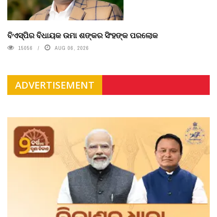
ବିଏସ୍‌ପିର ବିଧାୟକ ଉମା ଶଙ୍କର ସିଂହଙ୍କ ପରଲୋକ
15056
AUG 06, 2026
ADVERTISEMENT