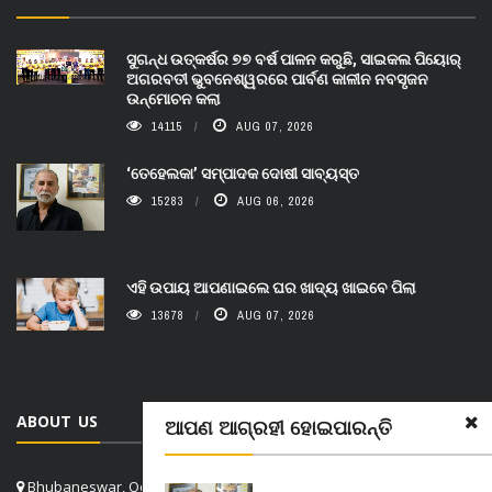
ସୁଗନ୍ଧ ଉତ୍କର୍ଷର ୭୭ ବର୍ଷ ପାଳନ କରୁଛି, ସାଇକଲ ପିୟୋର୍‌
ଅଗରବତୀ ଭୁବନେଶ୍ୱରରେ ପାର୍ବଣ କାଳୀନ ନବସୃଜନ
ଉନ୍ମୋଚନ କଲା
14115
AUG 07, 2026
‘ତେହେଲକା’ ସମ୍ପାଦକ ଦୋଷୀ ସାବ୍ୟସ୍ତ
15283
AUG 06, 2026
ଏହି ଉପାୟ ଆପଣାଇଲେ ଘର ଖାଦ୍ୟ ଖାଇବେ ପିଲା
13678
AUG 07, 2026
ABOUT US
ଆପଣ ଆଗ୍ରହୀ ହୋଇପାରନ୍ତି
Bhubaneswar, Odisha, India