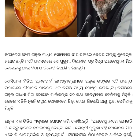
କଂଗ୍ରେସ ନେତା ରାହୁଲ ଗାନ୍ଧୀ ସୋମବାର ଦୀପାବଳୀରେ ଦେଶବାସୀଙ୍କୁ ଶୁଭେଚ୍ଛା
ଜଣାଇଛନ୍ତି। ଏହି ଅବସରରେ ସେ ପୁରୁଣା ଦିଲ୍ଲୀର ପ୍ରସିଦ୍ଧ ଘଣ୍ଟେୱାଲା ମିଠା
ଦୋକାନକୁ ଯାଇ ମିଠା ଓ ଜିଲେପି ତିଆରି କରିଛନ୍ତି।
ସୋସିଆଲ ମିଡିଆ ପ୍ଲାଟଫର୍ମ ଇନଷ୍ଟାଗ୍ରାମରେ ରାହୁଲ ତାଙ୍କର ଏହି ଅନନ୍ୟ
ଉପାୟରେ ଦୀପାବଳି ପାଳନର ଏକ ଭିଡିଓ ମଧ୍ୟ ପୋଷ୍ଟ କରିଛନ୍ତି। ଭିଡିଓରେ
ରାହୁଲ ଗାନ୍ଧୀ ମିଠା ଦୋକାନ ମାଲିକଙ୍କ ସହ କଥା ହେଉଥିବାର ଦେଖିବାକୁ ମିଳୁଛି।
କେବଳ ଏତିକି ନୁହେଁ ରାହୁଲ ଦୋକାନରେ ଛିଡ଼ା ହୋଇ ଜିଲେପି ଛାଣୁ ଥିବା ଦେଖିବାକୁ
ମିଳୁଛି।
ରାହୁଲ ଏକ ଭିଡିଓ ଏକ୍ସରେ ପୋଷ୍ଟ କରି ଲେଖିଛନ୍ତି, “ଘଣ୍ଟେୱାଲାରେ ଇମରତି
ଓ ଲଡ୍ଡୁ ହାତରେ ବନାଇବାକୁ ଚେଷ୍ଟା କଲି। ଶତାବ୍ଦୀ ପୁରୁଣା ଏହି ଦୋକାନର ମିଠା
ଏବେ ବି ପାରମ୍ପରିକ ଓ ହୃଦୟସ୍ପର୍ଶୀ। ଦୀପାବଳୀର ମିଠା କେବଳ ଥାଳିରେ ନୁହେଁ,