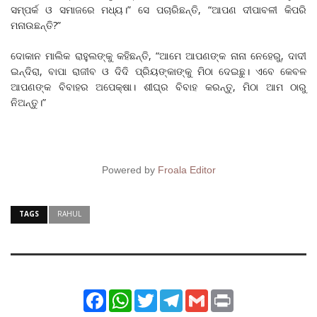
ସମ୍ପର୍କ ଓ ସମାଜରେ ମଧ୍ୟ।” ସେ ପଚାରିଛନ୍ତି, “ଆପଣ ଦୀପାବଳୀ କିପରି
ମନାଉଛନ୍ତି?”
ଦୋକାନ ମାଲିକ ରାହୁଲଙ୍କୁ କହିଛନ୍ତି, “ଆମେ ଆପଣଙ୍କ ନାନା ନେହେରୁ, ଦାଦୀ
ଇନ୍ଦିରା, ବାପା ରାଜୀବ ଓ ଦିଦି ପ୍ରିୟଙ୍କାଙ୍କୁ ମିଠା ଦେଇଛୁ। ଏବେ କେବଳ
ଆପଣଙ୍କ ବିବାହର ଅପେକ୍ଷା। ଶୀଘ୍ର ବିବାହ କରନ୍ତୁ, ମିଠା ଆମ ଠାରୁ
ନିଅନ୍ତୁ।”
Powered by
Froala Editor
TAGS
RAHUL
Facebook
WhatsApp
Twitter
Telegram
Gmail
Print