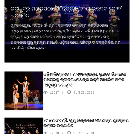
ରବୀନ୍ଦ୍ର ମଣ୍ଡପଠାରେ "ନୃତ୍ୟାଞ୍ଜଳୟ ଉତ୍ସବ-୨୦୨୨"
ଅନୁଷ୍ଠିତ
ଭୁବନେଶ୍ୱର, ୧୫/୦୫ (ନି.ପ୍ର.): ସ୍ଥାନୀୟ ରବୀନ୍ଦ୍ର ମଣ୍ଡପଠାରେ
"ନୃତ୍ୟାଞ୍ଜଳୟ ଉତ୍ସବ-୨୦୨୨" ଅନୁଷ୍ଠିତ ହୋଇଯାଇଛି । କାର୍ଯ୍ୟକ୍ରମରେ
ମୁଖ୍ୟ ଅତିଥି ଭାବେ ଧର୍ମଶାଳା ବିଧାୟକ ସ୍ଵାଧୀନ ହିମାଂଶୁ ଶେଖର ସାହୁ,
ପଦ୍ମଶ୍ରୀ ଗୁରୁ କୁମକୁମ ମହାନ୍ତି, ଓଡ଼ିଆ ଭାଷା, ସାହିତ୍ୟ ଓ ସଂସ୍କୃତି ବିଭାଗର
ଉପ-ନିର୍ଦ୍ଦେଶିକା ଶ୍ରୀମ ...
ଓଡ଼ିଶାଲିଙ୍କ୍ସର ୮ମ ସ୍ଵନକ୍ଷତ୍ର, ଲୁହରେ ଭିଜାଇଲା
ମହାପ୍ରଭୁ ଶ୍ରୀଜଗନ୍ନାଥଙ୍କ ଭକ୍ତି ଆଧାରିତ ନାଟକ
‘ଅଦୃଶ୍ୟ ଜଗନ୍ନାଥ‘
17017
JUN 25, 2025
୨୯ ତମ ଓଏମ୍‌ସି. ଗୁରୁ କେଳୁଚରଣ ମହାପାତ୍ର ପୁରସ୍କାର
ଉତ୍ସବ ଉଦ୍‍ଯାପିତ
17628
SEP 10, 2023