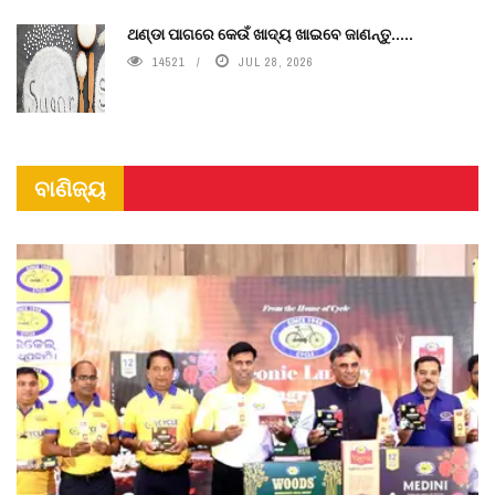
ଥଣ୍ଡା ପାଗରେ କେଉଁ ଖାଦ୍ୟ ଖାଇବେ ଜାଣନ୍ତୁ.....
14521
JUL 28, 2026
ବାଣିଜ୍ୟ