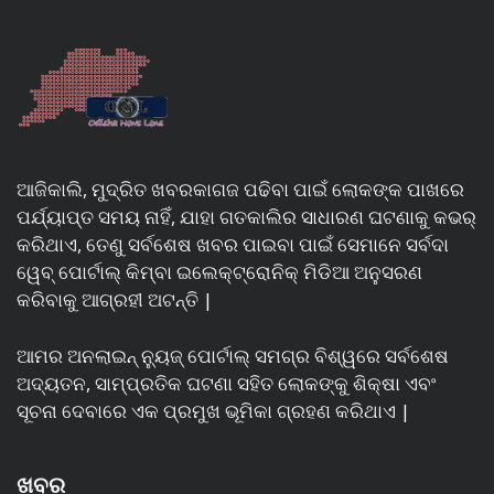
ଆଜିକାଲି, ମୁଦ୍ରିତ ଖବରକାଗଜ ପଢିବା ପାଇଁ ଲୋକଙ୍କ ପାଖରେ
ପର୍ଯ୍ୟାପ୍ତ ସମୟ ନାହିଁ, ଯାହା ଗତକାଲିର ସାଧାରଣ ଘଟଣାକୁ କଭର୍
କରିଥାଏ, ତେଣୁ ସର୍ବଶେଷ ଖବର ପାଇବା ପାଇଁ ସେମାନେ ସର୍ବଦା
ୱେବ୍ ପୋର୍ଟାଲ୍ କିମ୍ବା ଇଲେକ୍ଟ୍ରୋନିକ୍ ମିଡିଆ ଅନୁସରଣ
କରିବାକୁ ଆଗ୍ରହୀ ଅଟନ୍ତି |
ଆମର ଅନଲାଇନ୍ ନ୍ୟୁଜ୍ ପୋର୍ଟାଲ୍ ସମଗ୍ର ବିଶ୍ୱରେ ସର୍ବଶେଷ
ଅଦ୍ୟତନ, ସାମ୍ପ୍ରତିକ ଘଟଣା ସହିତ ଲୋକଙ୍କୁ ଶିକ୍ଷା ଏବଂ
ସୂଚନା ଦେବାରେ ଏକ ପ୍ରମୁଖ ଭୂମିକା ଗ୍ରହଣ କରିଥାଏ |
ଖବର