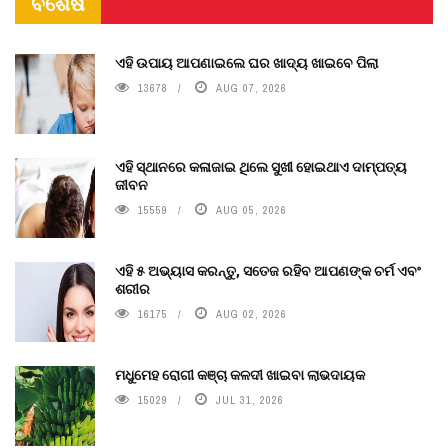
ବିଶେଷ
ଏହି ଉପାୟ ଆପଣାଇଲେ ଘର ଖାଦ୍ୟ ଖାଇବେ ପିଲା
13678
AUG 07, 2026
ଏହି ସ୍ଥାନରେ କଳାଜାଇ ଥିଲେ ସୁଖୀ ହୋଇଥାଏ ଦାମ୍ପତ୍ୟ
ଜୀବନ
15559
AUG 05, 2026
ଏହି ୫ ଅଭ୍ୟାସ କରନ୍ତୁ, ସତେଜ ରହିବ ଆପଣଙ୍କ ଚର୍ମ ଏବଂ
ଶରୀର
16175
AUG 02, 2026
ମଧୁମେହ ରୋଗୀ କଞ୍ଚା କଳଦୀ ଖାଇବା ଲାଭଦାୟକ
15029
JUL 31, 2026