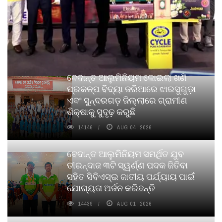
ବେଦାନ୍ତ ଆଲୁମିନିୟମ କୋଇଲା ଖଣି
ପ୍ରକଳ୍ପ ବିଦ୍ୟା ଜରିଆରେ ଝାରସୁଗୁଡ଼ା
ଏବଂ ସୁନ୍ଦରଗଡ଼ ଜିଲ୍ଲାରେ ଗ୍ରାମୀଣ
ଶିକ୍ଷାକୁ ସୁଦୃଢ଼ କରୁଛି
14146
AUG 04, 2026
ବେଦାନ୍ତ ଆଲୁମିନିୟମ ସମର୍ଥିତ ଯୁବ
ତୀରନ୍ଦାଜ ୩ଟି ସ୍ୱର୍ଣ୍ଣ ପଦକ ଜିତିବା
ସହିତ ସିବିଏସ୍ଇ ଜାତୀୟ ପର୍ଯ୍ୟାୟ ପାଇଁ
ଯୋଗ୍ୟତା ଅର୍ଜନ କରିଛନ୍ତି
14439
AUG 01, 2026