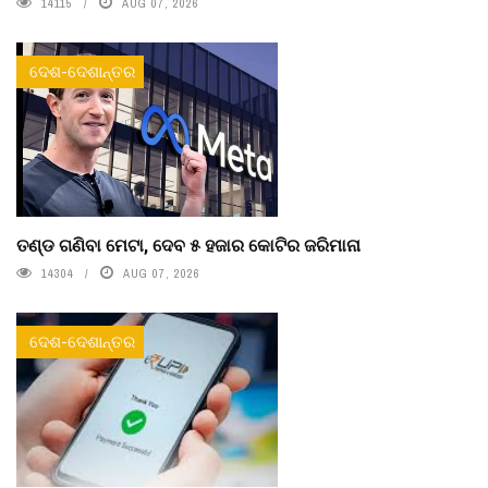
14115
AUG 07, 2026
ଦେଶ-ଦେଶାନ୍ତର
ତଣ୍ଡ ଗଣିବା ମେଟା, ଦେବ ୫ ହଜାର କୋଟିର ଜରିମାନା
14304
AUG 07, 2026
ଦେଶ-ଦେଶାନ୍ତର