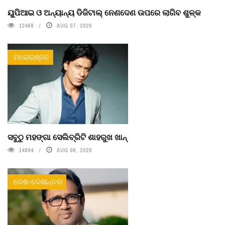
ୟୁପିଆଇ ଓ ଅନ୍ୟାନ୍ୟ ଡିଜିଟାଲ୍ ନେଣଦେଣ ଉପରେ ଲାଗିବ ଶୁଳ୍କ
13468
AUG 07, 2026
ମନୋରଞ୍ଜନ
ସବୁଠୁ ମହଙ୍ଗା ସେଲିବ୍ରିଟି ଶାହରୁଖ ଖାନ୍
14894
AUG 06, 2026
ଦେଶ-ଦେଶାନ୍ତର