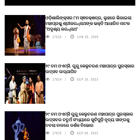
ଓଡ଼ିଶାଲିଙ୍କ୍ସର ୮ମ ସ୍ଵନକ୍ଷତ୍ର, ଲୁହରେ ଭିଜାଇଲା
ମହାପ୍ରଭୁ ଶ୍ରୀଜଗନ୍ନାଥଙ୍କ ଭକ୍ତି ଆଧାରିତ ନାଟକ
‘ଅଦୃଶ୍ୟ ଜଗନ୍ନାଥ‘
17015
JUN 25, 2025
୨୯ ତମ ଓଏମ୍‌ସି. ଗୁରୁ କେଳୁଚରଣ ମହାପାତ୍ର ପୁରସ୍କାର
ଉତ୍ସବ ଉଦ୍‍ଯାପିତ
17624
SEP 10, 2023
୨୯ ତମ ଓଏମ୍‌ସି ଗୁରୁ କେଳୁଚରଣ ମହାପାତ୍ର ପୁରସ୍କାର
ଉତ୍ସବର ଚତୁର୍ଥ ସଂଧ୍ୟାରେ କୁଚିପୁଡ଼ି ନୃତ୍ୟ ସାଙ୍ଗକୁ
ତବଲା ବାଦରେ ଦର୍ଶକ ବିଭୋର
17675
SEP 09, 2023