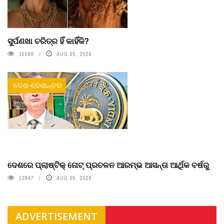
ସୁର୍ପଣଖା ଚରିତ୍ର ହିଁ କାହିଁକି?
15588
AUG 05, 2026
ଦେଶ-ଦେଶାନ୍ତର
ଦେଶରେ ପ୍ଲାଷ୍ଟିକ୍ ନୋଟ୍‌ ପ୍ରଚଳନ ଆରମ୍ଭ ଆସନ୍ତା ଆର୍ଥିକ ବର୍ଷରୁ
13847
AUG 05, 2026
ADVERTISEMENT