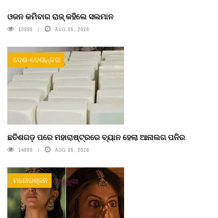
ଓଜନ କମିବାର ରାଜ୍ କହିଲେ ସଲମାନ
13996
AUG 05, 2026
ଦେଶ-ଦେଶାନ୍ତର
ଛତିଶଗଡ଼ ପରେ ମହାରାଷ୍ଟ୍ରରେ ବ୍ୟାନ ହେଲା ଆନାଲଗ ପନିର
14860
AUG 05, 2026
ମନୋରଞ୍ଜନ