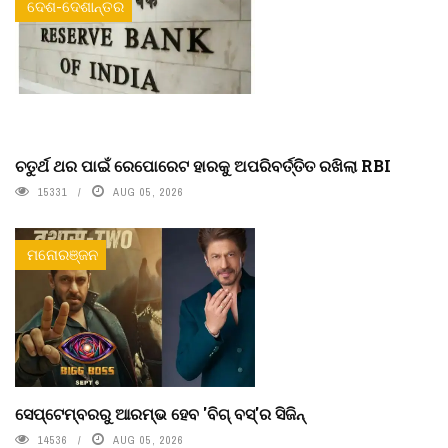
ଦେଶ-ଦେଶାନ୍ତର
ଚତୁର୍ଥ ଥର ପାଇଁ ରେପୋରେଟ ହାରକୁ ଅପରିବର୍ତ୍ତିତ ରଖିଲା RBI
15331
AUG 05, 2026
ମନୋରଞ୍ଜନ
ସେପ୍ଟେମ୍ବରରୁ ଆରମ୍ଭ ହେବ 'ବିଗ୍ ବସ୍'ର ସିଜିନ୍
14536
AUG 05, 2026