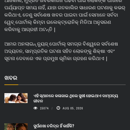
ଆଜିକାଲି, ମୁଦ୍ରିତ ଖବରକାଗଜ ପଢିବା ପାଇଁ ଲୋକଙ୍କ ପାଖରେ
ପର୍ଯ୍ୟାପ୍ତ ସମୟ ନାହିଁ, ଯାହା ଗତକାଲିର ସାଧାରଣ ଘଟଣାକୁ କଭର୍
କରିଥାଏ, ତେଣୁ ସର୍ବଶେଷ ଖବର ପାଇବା ପାଇଁ ସେମାନେ ସର୍ବଦା
ୱେବ୍ ପୋର୍ଟାଲ୍ କିମ୍ବା ଇଲେକ୍ଟ୍ରୋନିକ୍ ମିଡିଆ ଅନୁସରଣ
କରିବାକୁ ଆଗ୍ରହୀ ଅଟନ୍ତି |
ଆମର ଅନଲାଇନ୍ ନ୍ୟୁଜ୍ ପୋର୍ଟାଲ୍ ସମଗ୍ର ବିଶ୍ୱରେ ସର୍ବଶେଷ
ଅଦ୍ୟତନ, ସାମ୍ପ୍ରତିକ ଘଟଣା ସହିତ ଲୋକଙ୍କୁ ଶିକ୍ଷା ଏବଂ
ସୂଚନା ଦେବାରେ ଏକ ପ୍ରମୁଖ ଭୂମିକା ଗ୍ରହଣ କରିଥାଏ |
ଖବର
ଏହି ସ୍ଥାନରେ କଳାଜାଇ ଥିଲେ ସୁଖୀ ହୋଇଥାଏ ଦାମ୍ପତ୍ୟ
ଜୀବନ
15074
AUG 05, 2026
ସୁର୍ପଣଖା ଚରିତ୍ର ହିଁ କାହିଁକି?