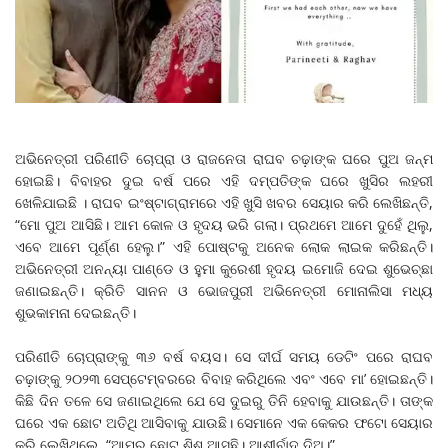
ଅଭିନେତ୍ରୀ ପରିଣୀତି ଚୋପ୍ରା ଓ ରାଜନେତା ରାଘବ ଚଢ଼ାଙ୍କ ଘରେ ପୁଅ ଜନ୍ମ
ହୋଇଛି। ବିବାହର ଦୁଇ ବର୍ଷ ପରେ ଏହି ଦମ୍ପତିଙ୍କ ଘରେ ଖୁସିର ଲହରୀ
ଖେଳିଯାଇଛି । ରାଘବ ଇଂଷ୍ଟାଗ୍ରାମରେ ଏହି ଖୁସି ଖବର ସେୟାର କରି ଲେଖିଛନ୍ତି,
“ମୋ ପୁଅ ଆସିଛି। ଆମ କୋଳ ଓ ହୃଦୟ ଭରି ଗଲା। ପ୍ରଥମେ ଆମେ ଦୁହେଁ ଥିଲୁ,
ଏବେ ଆମେ ପୂର୍ଣ୍ଣ ହେଲୁ।” ଏହି ପୋଷ୍ଟକୁ ଅନେକ ଲୋକ ଲାଇକ କରିଛନ୍ତି।
ଅଭିନେତ୍ରୀ ଅନନ୍ୟା ପାଣ୍ଡେ ଓ ହୁମା କୁରେଶୀ ହୃଦୟ ଇମୋଜି ଦେଇ ଶୁଭେଚ୍ଛା
ଜଣାଇଛନ୍ତି। କ୍ରିତି ସାନନ ଓ ଭୋଜପୁରୀ ଅଭିନେତ୍ରୀ ମୋନାଲିସା ମଧ୍ୟ
ଶୁଭକାମନା ଦେଇଛନ୍ତି।
ପରିଣୀତି ଚୋପ୍ରାଙ୍କୁ ୩୬ ବର୍ଷ ବୟସ। ସେ ଦୀର୍ଘ ସମୟ ଡେଟିଂ ପରେ ରାଘବ
ଚଢ଼ାଙ୍କୁ ୨୦୨୩ ସେପ୍ଟେମ୍ବରରେ ବିବାହ କରିଥିଲେ ଏବଂ ଏବେ ମା’ ହୋଇଛନ୍ତି।
କିଛି ଦିନ ତଳେ ସେ ଜଣାଇଥିଲେ ଯେ ସେ ଦୁଇରୁ ତିନି ହେବାକୁ ଯାଉଛନ୍ତି। ତାଙ୍କ
ଘରେ ଏକ ଛୋଟ ଅତିଥି ଆସିବାକୁ ଯାଉଛି। ସେମାନେ ଏକ କେକର ଫଟୋ ସେୟାର
କରି ଲେଖିଥିଲେ, “ଆମର ଛୋଟ ଶିଶୁ ଆସୁଛି। ଆଶୀର୍ବାଦ ଦିଅ।”