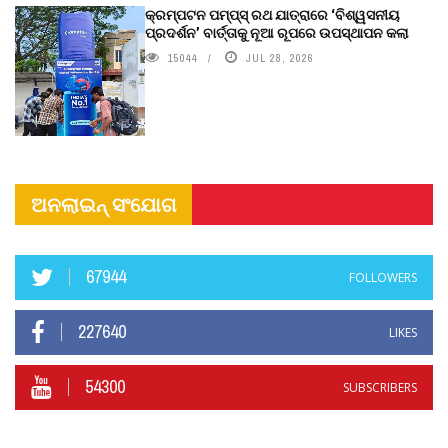
କ୍ରମ୍ପଟନ ପମ୍ପ୍‌ସ୍‌ ରଥ ଯାତ୍ରାରେ ‘ବିଶ୍ୱସନୀୟ
ପ୍ରଦର୍ଶନ’ ବାର୍ତ୍ତାକୁ ନୂଆ ରୂପରେ ଉପସ୍ଥାପନ କଲା
15044
JUL 28, 2026
ଅନଲାଇନ୍ ସଂଯୋଗ
67944
FOLLOWERS
227640
LIKES
54300
SUBSCRIBERS