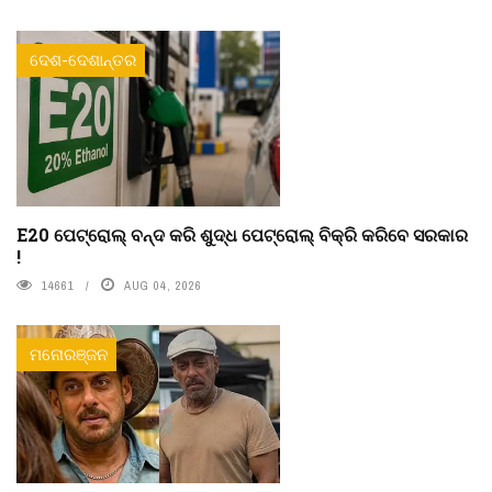
ଦେଶ-ଦେଶାନ୍ତର
E20 ପେଟ୍ରୋଲ୍ ବନ୍ଦ କରି ଶୁଦ୍ଧ ପେଟ୍ରୋଲ୍ ବିକ୍ରି କରିବେ ସରକାର
!
14661
AUG 04, 2026
ମନୋରଞ୍ଜନ