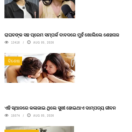
ରାଘବଙ୍କ ସହ ପ୍ରେମ ସମ୍ପର୍କ ବାବଦରେ ମୁହଁ ଖୋଲିଲେ ଶେହନାଜ
13418
AUG 05, 2026
ବିଶେଷ
ଏହି ସ୍ଥାନରେ କଳାଜାଇ ଥିଲେ ସୁଖୀ ହୋଇଥାଏ ଦାମ୍ପତ୍ୟ ଜୀବନ
15074
AUG 05, 2026