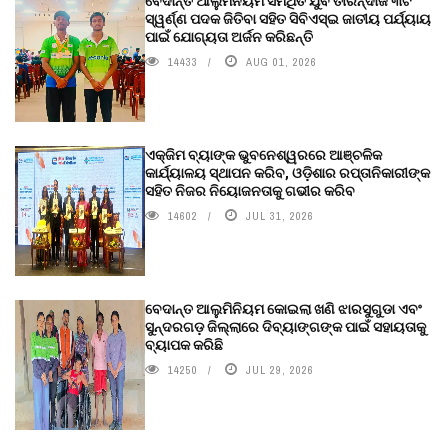
ବେଦାନ୍ତ ଆଲୁମିନିୟମ ସମର୍ଥିତ ଯୁବ ତୀରନ୍ଦାଜ ୩ଟି
ସ୍ୱର୍ଣ୍ଣ ପଦକ ଜିତିବା ସହିତ ସିବିଏସ୍ଇ ଜାତୀୟ ପର୍ଯ୍ୟାୟ
ପାଇଁ ଯୋଗ୍ୟତା ଅର୍ଜନ କରିଛନ୍ତି
14433
AUG 01, 2026
ଏକ୍ଜିମ ବ୍ୟାଙ୍କ ଭୁବନେଶ୍ୱରରେ ଆଞ୍ଚଳିକ
କାର୍ଯ୍ୟାଳୟ ସ୍ଥାପନ କରିବ, ଓଡ଼ିଶାର ରପ୍ତାନିକାରୀଙ୍କ
ସହିତ ନିଜର ନିୟୋଜନତାକୁ ଗଭୀର କରିବ
14602
JUL 31, 2026
ବେଦାନ୍ତ ଆଲୁମିନିୟମ କୋଇଲା ଖଣି ଝାରସୁଗୁଡା ଏବଂ
ସୁନ୍ଦରଗଡ଼ ଜିଲ୍ଲାରେ ଦିବ୍ୟାଙ୍ଗଙ୍କ ପାଇଁ ସହାୟତାକୁ
ବ୍ୟାପକ କରିଛି
14250
JUL 29, 2026