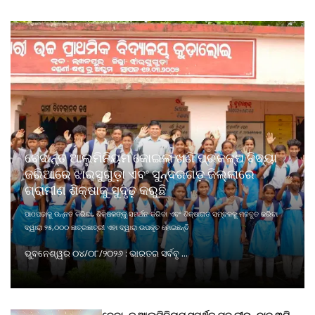
ବେଦାନ୍ତ ଆଲୁମିନିୟମ କୋଇଲା ଖଣି ପ୍ରକଳ୍ପ ବିଦ୍ୟା
ଜରିଆରେ ଝାରସୁଗୁଡ଼ା ଏବଂ ସୁନ୍ଦରଗଡ଼ ଜିଲ୍ଲାରେ
ଗ୍ରାମୀଣ ଶିକ୍ଷାକୁ ସୁଦୃଢ଼ କରୁଛି
ପାଠପଢାକୁ ଉନ୍ନତ କରିବା, ଶିକ୍ଷକଙ୍କୁ ସମର୍ଥନ କରିବା ଏବଂ ଶିକ୍ଷାଗତ ସମ୍ବଳକୁ ମଜବୁତ କରିବା
ଦ୍ୱାରା ୨୫,୦୦୦ ଛାତ୍ରଛାତ୍ରୀ ଏହା ଦ୍ୱାରା ଉପକୃତ ହୋଇଛନ୍ତି
ଭୁବନେଶ୍ୱର ୦୪/୦୮/୨୦୨୬ : ଭାରତର ସର୍ବବୃ ...