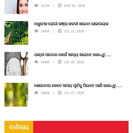
16120
AUG 02, 2026
ମଧୁମେହ ରୋଗୀ କଞ୍ଚା କଳଦୀ ଖାଇବା ଲାଭଦାୟକ
14965
JUL 31, 2026
ଥଣ୍ଡା ପାଗରେ କେଉଁ ଖାଦ୍ୟ ଖାଇବେ ଜାଣନ୍ତୁ.....
14465
JUL 28, 2026
ଶୋଇବାର କେତେ ସମୟ ପୂର୍ବରୁ ପିଇବେ ପାଣି ଜାଣନ୍ତୁ.....
16088
JUL 27, 2026
ବାଣିଜ୍ୟ