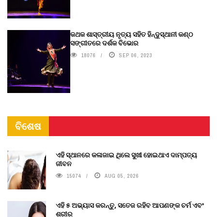
କଥକ ଶାସ୍ତ୍ରୀୟ ନୃତ୍ୟ ସହିତ ହିନ୍ଦୁସ୍ଥାନୀ କଣ୍ଠ
ସଙ୍ଗୀତରେ ଦର୍ଶକ ବିଭୋର
18076
SEP 06, 2023
ବିଶେଷ
ଏହି ସ୍ଥାନରେ କଳାଜାଇ ଥିଲେ ସୁଖୀ ହୋଇଥାଏ ଦାମ୍ପତ୍ୟ
ଜୀବନ
15074
AUG 05, 2026
ଏହି ୫ ଅଭ୍ୟାସ କରନ୍ତୁ, ସତେଜ ରହିବ ଆପଣଙ୍କ ଚର୍ମ ଏବଂ
ଶରୀର