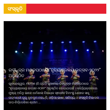
ସଂସ୍କୃତି
ରବୀନ୍ଦ୍ର ମଣ୍ଡପଠାରେ "ନୃତ୍ୟାଞ୍ଜଳୟ ଉତ୍ସବ-୨୦୨୨"
ଅନୁଷ୍ଠିତ
ଭୁବନେଶ୍ୱର, ୧୫/୦୫ (ନି.ପ୍ର.): ସ୍ଥାନୀୟ ରବୀନ୍ଦ୍ର ମଣ୍ଡପଠାରେ
"ନୃତ୍ୟାଞ୍ଜଳୟ ଉତ୍ସବ-୨୦୨୨" ଅନୁଷ୍ଠିତ ହୋଇଯାଇଛି । କାର୍ଯ୍ୟକ୍ରମରେ
ମୁଖ୍ୟ ଅତିଥି ଭାବେ ଧର୍ମଶାଳା ବିଧାୟକ ସ୍ଵାଧୀନ ହିମାଂଶୁ ଶେଖର ସାହୁ,
ପଦ୍ମଶ୍ରୀ ଗୁରୁ କୁମକୁମ ମହାନ୍ତି, ଓଡ଼ିଆ ଭାଷା, ସାହିତ୍ୟ ଓ ସଂସ୍କୃତି ବିଭାଗର
ଉପ-ନିର୍ଦ୍ଦେଶିକା ଶ୍ରୀମ ...