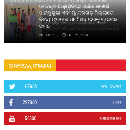
ବେଦାନ୍ତ ଆଲୁମିନିୟମ କୋଇଲା ଖଣି
ପିୟୋର୍‌ ଅଗରବତୀ ଭୁବନେଶ୍ୱରରେ ପାର୍ବଣ କାଳୀନ
ଝାରସୁଗୁଡା ଏବଂ ସୁନ୍ଦରଗଡ଼ ଜିଲ୍ଲାରେ
ନବସୃଜନ ଉନ୍ମୋଚନ କଲା
ଦିବ୍ୟାଙ୍ଗଙ୍କ ପାଇଁ ସହାୟତାକୁ ବ୍ୟାପକ
ବାଉଁଶ ବିହୀନ କଠିନ ଧୂପ ଏବଂ ମେଦିନୀ ଜୁଡୱା କପ୍‌ ସାମ୍ବ୍ରାନି ପ୍ରଦର୍ଶିତ କରୁଛି; ନବସୃଜନ,
କରିଛି
ଦୀର୍ଘସ୍ଥାୟିତା ଏବଂ ଆଧ୍ୟାତ୍ମିକ ଅନୁଭୂତି ସହିତ ଓଡ଼ିଶା ପ୍ରତି ପ୍ରତିବଦ୍ଧତା ପୁନଃ ସୁଦୃଢୀକରଣ କରୁଛି
14257
JUL 29, 2026
ଅନଲାଇନ୍ ସଂଯୋଗ
67944
FOLLOWERS
227640
LIKES
54300
SUBSCRIBERS