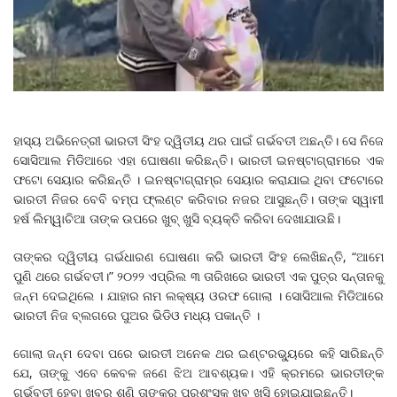
ହାସ୍ୟ ଅଭିନେତ୍ରୀ ଭାରତୀ ସିଂହ ଦ୍ୱିତୀୟ ଥର ପାଇଁ ଗର୍ଭବତୀ ଅଛନ୍ତି। ସେ ନିଜେ
ସୋସିଆଲ ମିଡିଆରେ ଏହା ଘୋଷଣା କରିଛନ୍ତି। ଭାରତୀ ଇନଷ୍ଟାଗ୍ରାମରେ ଏକ
ଫଟୋ ସେୟାର କରିଛନ୍ତି । ଇନଷ୍ଟାଗ୍ରାମ୍‌ର ସେୟାର କରାଯାଇ ଥିବା ଫଟୋରେ
ଭାରତୀ ନିଜର ବେବି ବମ୍ପ ଫ୍ଲଣ୍ଟ କରିବାର ନଜର ଆସୁଛନ୍ତି। ତାଙ୍କ ସ୍ୱାମୀ
ହର୍ଷ ଲିମ୍ୱାଚିଆ ତାଙ୍କ ଉପରେ ଖୁବ୍‌ ଖୁସି ବ୍ୟକ୍ତି କରିବା ଦେଖାଯାଉଛି।
ତାଙ୍କର ଦ୍ୱିତୀୟ ଗର୍ଭଧାରଣ ଘୋଷଣା କରି ଭାରତୀ ସିଂହ ଲେଖିଛନ୍ତି, “ଆମେ
ପୁଣି ଥରେ ଗର୍ଭବତୀ।” ୨୦୨୨ ଏପ୍ରିଲ ୩ ତାରିଖରେ ଭାରତୀ ଏକ ପୁତ୍ର ସନ୍ତାନକୁ
ଜନ୍ମ ଦେଇଥିଲେ । ଯାହାର ନାମ ଲକ୍ଷ୍ୟ ଓରଫ ଗୋଲା । ସୋସିଆଲ ମିଡିଆରେ
ଭାରତୀ ନିଜ ବ୍ଲଗରେ ପୁଅର ଭିଡିଓ ମଧ୍ୟ ପକାନ୍ତି ।
ଗୋଲା ଜନ୍ମ ଦେବା ପରେ ଭାରତୀ ଅନେକ ଥର ଇଣ୍ଟରଭ୍ୟୁରେ କହି ସାରିଛନ୍ତି
ଯେ, ତାଙ୍କୁ ଏବେ କେବଳ ଜଣେ ଝିଅ ଆବଶ୍ୟକ। ଏହି କ୍ରମରେ ଭାରତୀଙ୍କ
ଗର୍ଭବତୀ ହେବା ଖବର ଶୁଣି ତାଙ୍କର ପ୍ରଶଂସକ ଖୁବ୍ ଖୁସି ହୋଇଯାଇଛନ୍ତି।