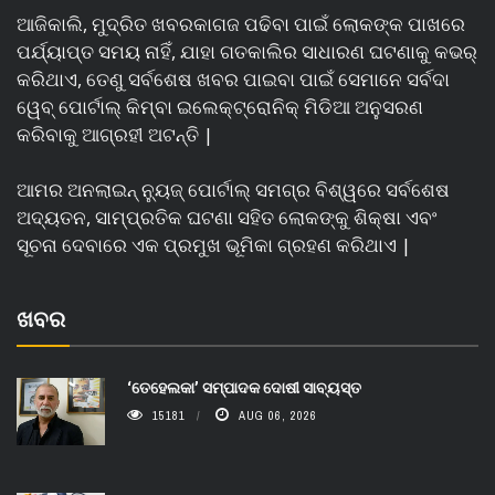
ଆଜିକାଲି, ମୁଦ୍ରିତ ଖବରକାଗଜ ପଢିବା ପାଇଁ ଲୋକଙ୍କ ପାଖରେ
ପର୍ଯ୍ୟାପ୍ତ ସମୟ ନାହିଁ, ଯାହା ଗତକାଲିର ସାଧାରଣ ଘଟଣାକୁ କଭର୍
କରିଥାଏ, ତେଣୁ ସର୍ବଶେଷ ଖବର ପାଇବା ପାଇଁ ସେମାନେ ସର୍ବଦା
ୱେବ୍ ପୋର୍ଟାଲ୍ କିମ୍ବା ଇଲେକ୍ଟ୍ରୋନିକ୍ ମିଡିଆ ଅନୁସରଣ
କରିବାକୁ ଆଗ୍ରହୀ ଅଟନ୍ତି |
ଆମର ଅନଲାଇନ୍ ନ୍ୟୁଜ୍ ପୋର୍ଟାଲ୍ ସମଗ୍ର ବିଶ୍ୱରେ ସର୍ବଶେଷ
ଅଦ୍ୟତନ, ସାମ୍ପ୍ରତିକ ଘଟଣା ସହିତ ଲୋକଙ୍କୁ ଶିକ୍ଷା ଏବଂ
ସୂଚନା ଦେବାରେ ଏକ ପ୍ରମୁଖ ଭୂମିକା ଗ୍ରହଣ କରିଥାଏ |
ଖବର
‘ତେହେଲକା’ ସମ୍ପାଦକ ଦୋଷୀ ସାବ୍ୟସ୍ତ
15181
AUG 06, 2026