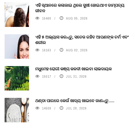
ଏହି ସ୍ଥାନରେ କଳାଜାଇ ଥିଲେ ସୁଖୀ ହୋଇଥାଏ ଦାମ୍ପତ୍ୟ
ଜୀବନ
15460
AUG 05, 2026
ଏହି ୫ ଅଭ୍ୟାସ କରନ୍ତୁ, ସତେଜ ରହିବ ଆପଣଙ୍କ ଚର୍ମ ଏବଂ
ଶରୀର
16163
AUG 02, 2026
ମଧୁମେହ ରୋଗୀ କଞ୍ଚା କଳଦୀ ଖାଇବା ଲାଭଦାୟକ
15017
JUL 31, 2026
ଥଣ୍ଡା ପାଗରେ କେଉଁ ଖାଦ୍ୟ ଖାଇବେ ଜାଣନ୍ତୁ.....
14509
JUL 28, 2026