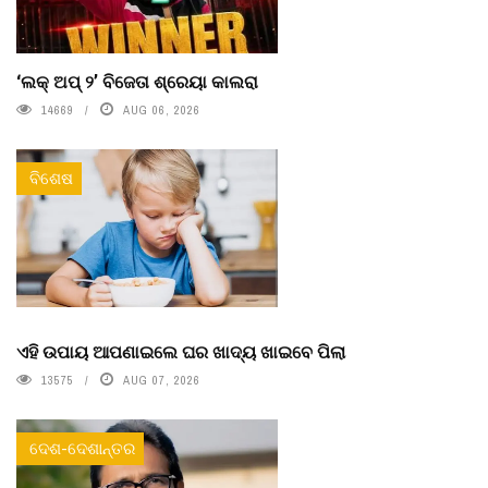
‘ଲକ୍ ଅପ୍ ୨’ ବିଜେତା ଶ୍ରେୟା କାଲରା
14669
AUG 06, 2026
ବିଶେଷ
ଏହି ଉପାୟ ଆପଣାଇଲେ ଘର ଖାଦ୍ୟ ଖାଇବେ ପିଲା
13575
AUG 07, 2026
ଦେଶ-ଦେଶାନ୍ତର