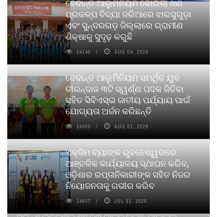
ବେଦାନ୍ତ ଆଲୁମିନିୟମ କୋଇଲା ଖଣି
ପ୍ରକଳ୍ପ ବିଦ୍ୟା ଜରିଆରେ ଝାରସୁଗୁଡ଼ା
ଏବଂ ସୁନ୍ଦରଗଡ଼ ଜିଲ୍ଲାରେ ଗ୍ରାମୀଣ
ଶିକ୍ଷାକୁ ସୁଦୃଢ଼ କରୁଛି
14145
AUG 04, 2026
ବେଦାନ୍ତ ଆଲୁମିନିୟମ ସମର୍ଥିତ ଯୁବ
ତୀରନ୍ଦାଜ ୩ଟି ସ୍ୱର୍ଣ୍ଣ ପଦକ ଜିତିବା
ସହିତ ସିବିଏସ୍ଇ ଜାତୀୟ ପର୍ଯ୍ୟାୟ ପାଇଁ
ଯୋଗ୍ୟତା ଅର୍ଜନ କରିଛନ୍ତି
14438
AUG 01, 2026
ଏକ୍ଜିମ ବ୍ୟାଙ୍କ ଭୁବନେଶ୍ୱରରେ
ଆଞ୍ଚଳିକ କାର୍ଯ୍ୟାଳୟ ସ୍ଥାପନ କରିବ,
ଓଡ଼ିଶାର ରପ୍ତାନିକାରୀଙ୍କ ସହିତ ନିଜର
ନିୟୋଜନତାକୁ ଗଭୀର କରିବ
14607
JUL 31, 2026
ସୁଗନ୍ଧ ଉତ୍କର୍ଷର ୭୭ ବର୍ଷ ପାଳନ କରୁଛି, ସାଇକଲ