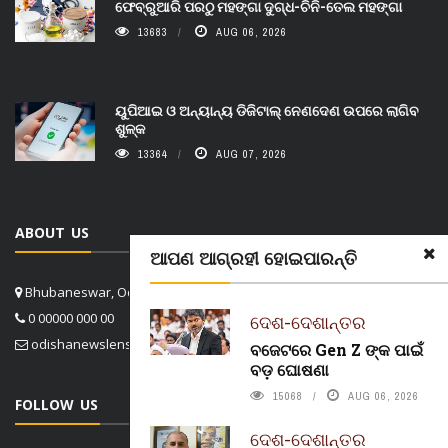
ଫେବ୍ରୁଆରି ପରଠୁ ମହଙ୍ଗା ଦୁଗ୍ଧ-ଚିନି-ତେଲ ମହଙ୍ଗା
13683
AUG 06, 2026
ୟୁପିଆଇ ଓ ଅନ୍ୟାନ୍ୟ ଡିଜିଟାଲ୍ ନେଣଦେଣ ଉପରେ ଲାଗିବ
ଶୁଳ୍କ
13364
AUG 07, 2026
ABOUT US
ଆପଣ ଆଗ୍ରହୀ ହୋଇପାରନ୍ତି
Bhubaneswar, Odisha, India
0 00000 000 00
ଦେଶ-ଦେଶାନ୍ତର
odishanewslens@gmail.com
ବଜେଟରେ Gen Z ଙ୍କ ପାଇଁ
ବଡ଼ ଘୋଷଣା
15068
AUG 06, 2026
FOLLOW US
ଦେଶ-ଦେଶାନ୍ତର