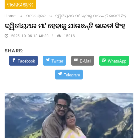
ମନୋରଞ୍ଜନ
Home
››
ମନୋରଞ୍ଜନ
››
ଦ୍ୱିତୀୟଥର ମା’ ହେବାକୁ ଯାଉଛନ୍ତି ଭାରତୀ ସିଂହ
ଦ୍ୱିତୀୟଥର ମା’ ହେବାକୁ ଯାଉଛନ୍ତି ଭାରତୀ ସିଂହ
2025-10-06 18:48:39
15916
SHARE:
Facebook
Twitter
E-Mail
WhatsApp
Telegram