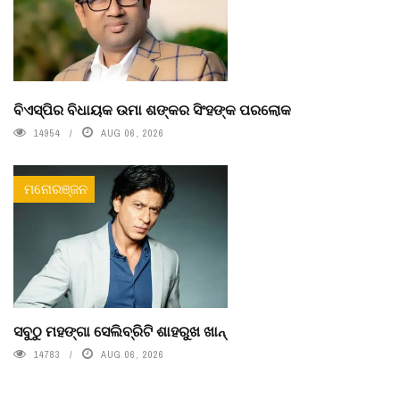
ବିଏସ୍‌ପିର ବିଧାୟକ ଉମା ଶଙ୍କର ସିଂହଙ୍କ ପରଲୋକ
14954
AUG 06, 2026
ମନୋରଞ୍ଜନ
ସବୁଠୁ ମହଙ୍ଗା ସେଲିବ୍ରିଟି ଶାହରୁଖ ଖାନ୍
14783
AUG 06, 2026