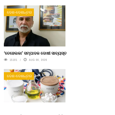
ଦେଶ-ଦେଶାନ୍ତର
‘ତେହେଲକା’ ସମ୍ପାଦକ ଦୋଷୀ ସାବ୍ୟସ୍ତ
15181
AUG 06, 2026
ଦେଶ-ଦେଶାନ୍ତର