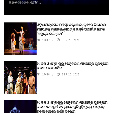
ଉପ-ନିର୍ଦ୍ଦେଶିକା ଶ୍ରୀମ ...
ଓଡ଼ିଶାଲିଙ୍କ୍ସର ୮ମ ସ୍ଵନକ୍ଷତ୍ର, ଲୁହରେ ଭିଜାଇଲା
ମହାପ୍ରଭୁ ଶ୍ରୀଜଗନ୍ନାଥଙ୍କ ଭକ୍ତି ଆଧାରିତ ନାଟକ
‘ଅଦୃଶ୍ୟ ଜଗନ୍ନାଥ‘
17017
JUN 25, 2025
୨୯ ତମ ଓଏମ୍‌ସି. ଗୁରୁ କେଳୁଚରଣ ମହାପାତ୍ର ପୁରସ୍କାର
ଉତ୍ସବ ଉଦ୍‍ଯାପିତ
17628
SEP 10, 2023
୨୯ ତମ ଓଏମ୍‌ସି ଗୁରୁ କେଳୁଚରଣ ମହାପାତ୍ର ପୁରସ୍କାର
ଉତ୍ସବର ଚତୁର୍ଥ ସଂଧ୍ୟାରେ କୁଚିପୁଡ଼ି ନୃତ୍ୟ ସାଙ୍ଗକୁ
ତବଲା ବାଦରେ ଦର୍ଶକ ବିଭୋର