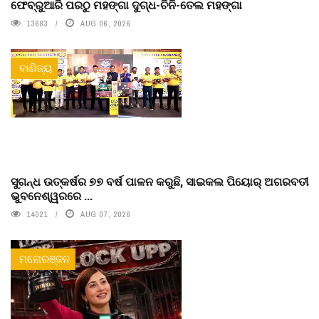
ଫେବ୍ରୁଆରି ପରଠୁ ମହଙ୍ଗା ଦୁଗ୍ଧ-ଚିନି-ତେଲ ମହଙ୍ଗା
13683
AUG 06, 2026
ବାଣିଜ୍ୟ
ସୁଗନ୍ଧ ଉତ୍କର୍ଷର ୭୭ ବର୍ଷ ପାଳନ କରୁଛି, ସାଇକଲ ପିୟୋର୍‌ ଅଗରବତୀ
ଭୁବନେଶ୍ୱରରେ ...
14021
AUG 07, 2026
ମନୋରଞ୍ଜନ