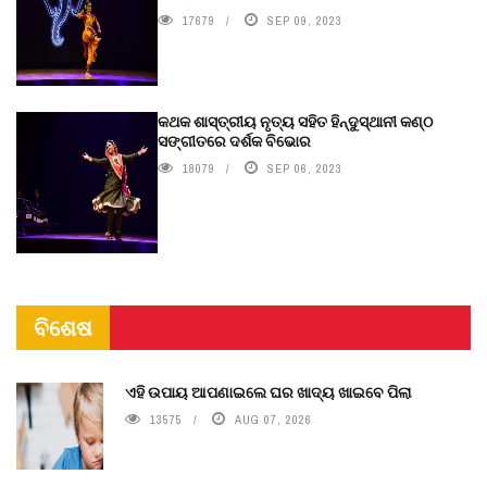
17679
SEP 09, 2023
କଥକ ଶାସ୍ତ୍ରୀୟ ନୃତ୍ୟ ସହିତ ହିନ୍ଦୁସ୍ଥାନୀ କଣ୍ଠ
ସଙ୍ଗୀତରେ ଦର୍ଶକ ବିଭୋର
18079
SEP 06, 2023
ବିଶେଷ
ଏହି ଉପାୟ ଆପଣାଇଲେ ଘର ଖାଦ୍ୟ ଖାଇବେ ପିଲା
13575
AUG 07, 2026