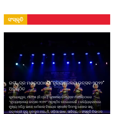
ସଂସ୍କୃତି
ରବୀନ୍ଦ୍ର ମଣ୍ଡପଠାରେ "ନୃତ୍ୟାଞ୍ଜଳୟ ଉତ୍ସବ-୨୦୨୨"
ଅନୁଷ୍ଠିତ
ଭୁବନେଶ୍ୱର, ୧୫/୦୫ (ନି.ପ୍ର.): ସ୍ଥାନୀୟ ରବୀନ୍ଦ୍ର ମଣ୍ଡପଠାରେ
"ନୃତ୍ୟାଞ୍ଜଳୟ ଉତ୍ସବ-୨୦୨୨" ଅନୁଷ୍ଠିତ ହୋଇଯାଇଛି । କାର୍ଯ୍ୟକ୍ରମରେ
ମୁଖ୍ୟ ଅତିଥି ଭାବେ ଧର୍ମଶାଳା ବିଧାୟକ ସ୍ଵାଧୀନ ହିମାଂଶୁ ଶେଖର ସାହୁ,
ପଦ୍ମଶ୍ରୀ ଗୁରୁ କୁମକୁମ ମହାନ୍ତି, ଓଡ଼ିଆ ଭାଷା, ସାହିତ୍ୟ ଓ ସଂସ୍କୃତି ବିଭାଗର