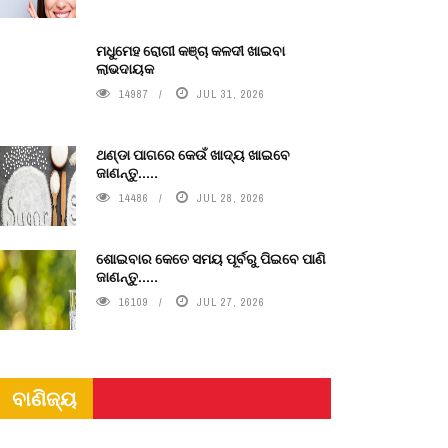
ମଧୁମେହ ରୋଗୀ କଞ୍ଚା କଳଦୀ ଖାଇବା
ଲାଭଦାୟକ
14987
JUL 31, 2026
ଥଣ୍ଡା ପାଗରେ କେଉଁ ଖାଦ୍ୟ ଖାଇବେ
ଜାଣନ୍ତୁ.....
14486
JUL 28, 2026
ଶୋଇବାର କେତେ ସମୟ ପୂର୍ବରୁ ପିଇବେ ପାଣି
ଜାଣନ୍ତୁ.....
16109
JUL 27, 2026
ବାଣିଜ୍ୟ