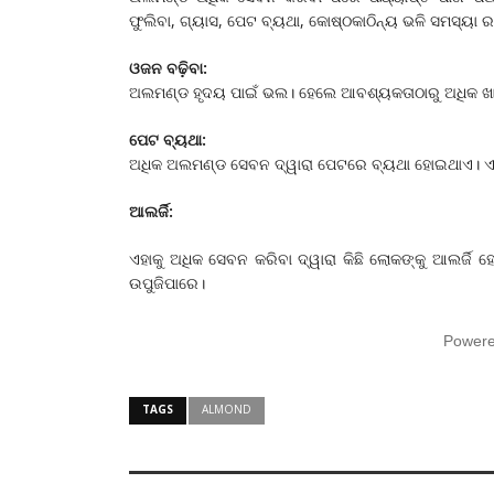
ଫୁଲିବା, ଗ୍ୟାସ, ପେଟ ବ୍ୟଥା, କୋଷ୍ଠକାଠିନ୍ୟ ଭଳି ସମସ୍ୟା ରହ
ଓଜନ ବଢ଼ିବା:
ଅଲମଣ୍ଡ ହୃଦୟ ପାଇଁ ଭଲ। ହେଲେ ଆବଶ୍ୟକତାଠାରୁ ଅଧିକ ଖା
ପେଟ ବ୍ୟଥା:
ଅଧିକ ଅଲମଣ୍ଡ ସେବନ ଦ୍ୱାରା ପେଟରେ ବ୍ୟଥା ହୋଇଥାଏ। ଏଥି
ଆଲର୍ଜି:
ଏହାକୁ ଅଧିକ ସେବନ କରିବା ଦ୍ୱାରା କିଛି ଲୋକଙ୍କୁ ଆଲର୍ଜି 
ଉପୁଜିପାରେ।
Power
TAGS
ALMOND