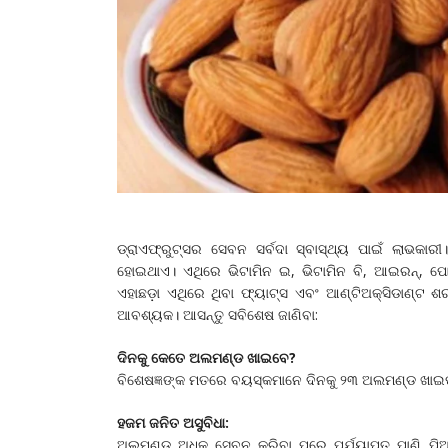
ଡ୍ରାଏଫ୍ରୁଟ୍ସର ସେବନ ସର୍ବଦା ସ୍ବାସ୍ଥ୍ୟ ପାଇଁ ଲାଭକାରୀ
ହୋଇଥାଏ। ଏଥିରେ ଭିଟାମିନ ଇ, ଭିଟାମିନ ବି, ଆଇରନ୍‌, ପୋ
ଏହାଛଡ଼ା ଏଥିରେ ଥିବା ଫ୍ୟାଟ୍ସ ଏବଂ ଆଣ୍ଟିଅକ୍ସିଡାଣ୍ଟ ଶର
ଆବଶ୍ୟକ। ଆସନ୍ତୁ ସବିଶେଷ ଜାଣିବା:
ଦିନକୁ କେତେ ଅଲମଣ୍ଡ ଖାଇବେ?
ବିଶେଷଜ୍ଞଙ୍କ ମତରେ ବୟସ୍କମାନେ ଦିନକୁ ୨୩ ଅଲମଣ୍ଡ ଖାଇପାର
ହଜମ ଜନିତ ଅସୁବିଧା:
ଅଲମଣ୍ଡ ଅଧିକ ସେବନ କରିବା ପରେ ପର୍ଯ୍ୟାପ୍ତ ପାଣି ପିଅ