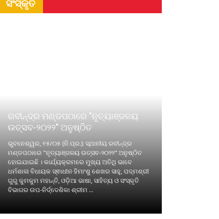
ସଂସ୍କୃତି
ରବୀନ୍ଦ୍ର ମଣ୍ଡପଠାରେ "ନୃତ୍ୟାଞ୍ଜଳୟ
ଉତ୍ସବ-୨୦୨୨" ଅନୁଷ୍ଠିତ
ଭୁବନେଶ୍ୱର, ୧୫/୦୫ (ନି.ପ୍ର.): ସ୍ଥାନୀୟ ରବୀନ୍ଦ୍ର
ମଣ୍ଡପଠାରେ "ନୃତ୍ୟାଞ୍ଜଳୟ ଉତ୍ସବ-୨୦୨୨" ଅନୁଷ୍ଠିତ
ହୋଇଯାଇଛି । କାର୍ଯ୍ୟକ୍ରମରେ ମୁଖ୍ୟ ଅତିଥି ଭାବେ
ଧର୍ମଶାଳା ବିଧାୟକ ସ୍ଵାଧୀନ ହିମାଂଶୁ ଶେଖର ସାହୁ, ପଦ୍ମଶ୍ରୀ
ଗୁରୁ କୁମକୁମ ମହାନ୍ତି, ଓଡ଼ିଆ ଭାଷା, ସାହିତ୍ୟ ଓ ସଂସ୍କୃତି
ବିଭାଗର ଉପ-ନିର୍ଦ୍ଦେଶିକା ଶ୍ରୀମ ...