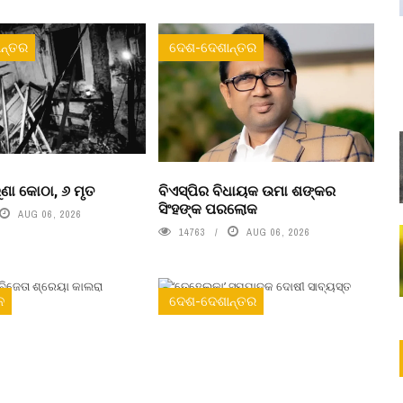
ନ୍ତର
ଦେଶ-ଦେଶାନ୍ତର
ୁରୁଣା କୋଠା, ୬ ମୃତ
ବିଏସ୍‌ପିର ବିଧାୟକ ଉମା ଶଙ୍କର
ସିଂହଙ୍କ ପରଲୋକ
AUG 06, 2026
14763
AUG 06, 2026
ନ
ଦେଶ-ଦେଶାନ୍ତର