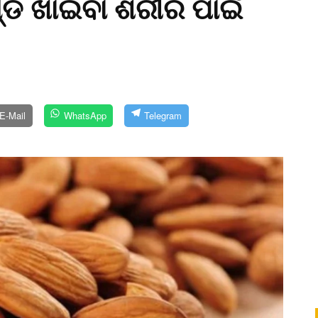
୍ଡ ଖାଇବା ଶରୀର ପାଇଁ
E-Mail
WhatsApp
Telegram