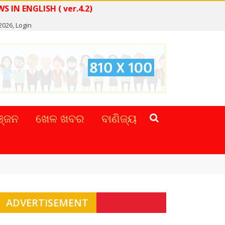
READ NEWS IN ENGLISH ( ver.4.2)
2026,
Login
୍ଜନ
ଖେଳ ଖବର
ବାଣିଜ୍ୟ
ADVERTISEMENT