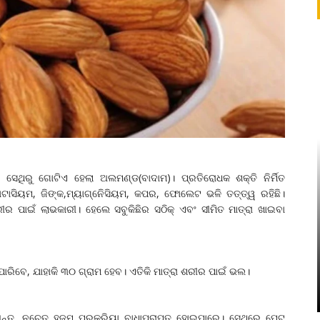
। ସେଥିରୁ ଗୋଟିଏ ହେଲା ଅଲମଣ୍ଡ(ବାଦାମ)। ପ୍ରତିରୋଧକ ଶକ୍ତି ନିର୍ମିତ
ଟାସିୟମ, ଜିଙ୍କ,ମ୍ୟାଗ୍ନେିସିୟମ, କପର, ଫୋଲେଟ ଭଳି ତତ୍ତ୍ୱ ରହିଛି।
ୀର ପାଇଁ ଲାଭକାରୀ। ହେଲେ ସବୁକିଛିର ସଠିକ୍‌ ଏବଂ ସୀମିତ ମାତ୍ରା ଖାଇବା
ିବେ, ଯାହାକି ୩୦ ଗ୍ରାମ ହେବ। ଏତିକି ମାତ୍ରା ଶରୀର ପାଇଁ ଭଲ।
ନ୍ତୁ, ନଚେତ ହଜମ ପ୍ରକ୍ରିୟା ବାଧାପ୍ରାପ୍ତ ହୋଇପାରେ। ସେଥିରେ ପେଟ