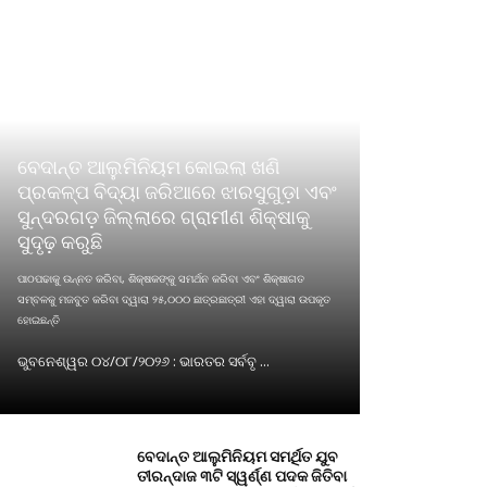
ବେଦାନ୍ତ ଆଲୁମିନିୟମ କୋଇଲା ଖଣି
ପ୍ରକଳ୍ପ ବିଦ୍ୟା ଜରିଆରେ ଝାରସୁଗୁଡ଼ା ଏବଂ
ସୁନ୍ଦରଗଡ଼ ଜିଲ୍ଲାରେ ଗ୍ରାମୀଣ ଶିକ୍ଷାକୁ
ସୁଦୃଢ଼ କରୁଛି
ପାଠପଢାକୁ ଉନ୍ନତ କରିବା, ଶିକ୍ଷକଙ୍କୁ ସମର୍ଥନ କରିବା ଏବଂ ଶିକ୍ଷାଗତ
ସମ୍ବଳକୁ ମଜବୁତ କରିବା ଦ୍ୱାରା ୨୫,୦୦୦ ଛାତ୍ରଛାତ୍ରୀ ଏହା ଦ୍ୱାରା ଉପକୃତ
ହୋଇଛନ୍ତି
ଭୁବନେଶ୍ୱର ୦୪/୦୮/୨୦୨୬ : ଭାରତର ସର୍ବବୃ ...
ବେଦାନ୍ତ ଆଲୁମିନିୟମ ସମର୍ଥିତ ଯୁବ
ତୀରନ୍ଦାଜ ୩ଟି ସ୍ୱର୍ଣ୍ଣ ପଦକ ଜିତିବା