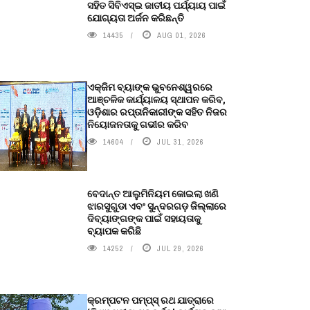
ସହିତ ସିବିଏସ୍ଇ ଜାତୀୟ ପର୍ଯ୍ୟାୟ ପାଇଁ
ଯୋଗ୍ୟତା ଅର୍ଜନ କରିଛନ୍ତି
14435
AUG 01, 2026
ଏକ୍ଜିମ ବ୍ୟାଙ୍କ ଭୁବନେଶ୍ୱରରେ
ଆଞ୍ଚଳିକ କାର୍ଯ୍ୟାଳୟ ସ୍ଥାପନ କରିବ,
ଓଡ଼ିଶାର ରପ୍ତାନିକାରୀଙ୍କ ସହିତ ନିଜର
ନିୟୋଜନତାକୁ ଗଭୀର କରିବ
14604
JUL 31, 2026
ବେଦାନ୍ତ ଆଲୁମିନିୟମ କୋଇଲା ଖଣି
ଝାରସୁଗୁଡା ଏବଂ ସୁନ୍ଦରଗଡ଼ ଜିଲ୍ଲାରେ
ଦିବ୍ୟାଙ୍ଗଙ୍କ ପାଇଁ ସହାୟତାକୁ
ବ୍ୟାପକ କରିଛି
14252
JUL 29, 2026
କ୍ରମ୍ପଟନ ପମ୍ପ୍‌ସ୍‌ ରଥ ଯାତ୍ରାରେ