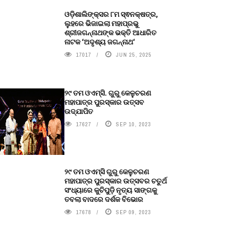
ଓଡ଼ିଶାଲିଙ୍କ୍ସର ୮ମ ସ୍ଵନକ୍ଷତ୍ର,
ଲୁହରେ ଭିଜାଇଲା ମହାପ୍ରଭୁ
ଶ୍ରୀଜଗନ୍ନାଥଙ୍କ ଭକ୍ତି ଆଧାରିତ
ନାଟକ ‘ଅଦୃଶ୍ୟ ଜଗନ୍ନାଥ‘
17017
JUN 25, 2025
୨୯ ତମ ଓଏମ୍‌ସି. ଗୁରୁ କେଳୁଚରଣ
ମହାପାତ୍ର ପୁରସ୍କାର ଉତ୍ସବ
ଉଦ୍‍ଯାପିତ
17627
SEP 10, 2023
୨୯ ତମ ଓଏମ୍‌ସି ଗୁରୁ କେଳୁଚରଣ
ମହାପାତ୍ର ପୁରସ୍କାର ଉତ୍ସବର ଚତୁର୍ଥ
ସଂଧ୍ୟାରେ କୁଚିପୁଡ଼ି ନୃତ୍ୟ ସାଙ୍ଗକୁ
ତବଲା ବାଦରେ ଦର୍ଶକ ବିଭୋର
17678
SEP 09, 2023