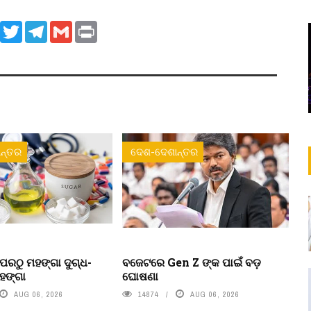
ook
WhatsApp
Twitter
Telegram
Gmail
Print
ନ୍ତର
ଦେଶ-ଦେଶାନ୍ତର
ପରଠୁ ମହଙ୍ଗା ଦୁଗ୍ଧ-
ବଜେଟରେ Gen Z ଙ୍କ ପାଇଁ ବଡ଼
ହଙ୍ଗା
ଘୋଷଣା
AUG 06, 2026
14874
AUG 06, 2026