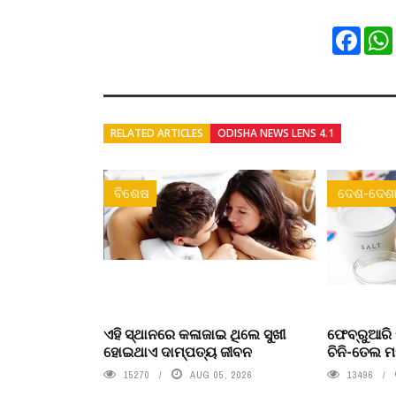
Faceb
RELATED ARTICLES
ODISHA NEWS LENS 4.1
ବିଶେଷ
ଦେଶ-ଦେଶା
ଏହି ସ୍ଥାନରେ କଳାଜାଇ ଥିଲେ ସୁଖୀ
ଫେବ୍ରୁଆରି 
ହୋଇଥାଏ ଦାମ୍ପତ୍ୟ ଜୀବନ
ଚିନି-ତେଲ ମ
15270
AUG 05, 2026
13496