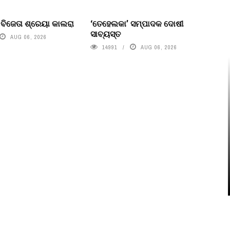
’ ବିଜେତା ଶ୍ରେୟା କାଲରା
‘ତେହେଲକା’ ସମ୍ପାଦକ ଦୋଷୀ
ସାବ୍ୟସ୍ତ
AUG 06, 2026
14991
AUG 06, 2026