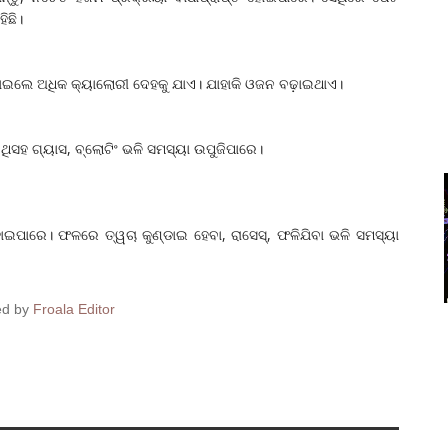
ିଛି।
ଇଲେ ଅଧିକ କ୍ୟାଲୋରୀ ଦେହକୁ ଯାଏ। ଯାହାକି ଓଜନ ବଢ଼ାଇଥାଏ।
ସହ ଗ୍ୟାସ, ବ୍ଲୋଟିଂ ଭଳି ସମସ୍ୟା ଉପୁଜିପାରେ।
ହୋଇପାରେ। ଫଳରେ ତ୍ୱଚା କୁଣ୍ଡାଇ ହେବା, ରାସେସ୍‌, ଫଳିଯିବା ଭଳି ସମସ୍ୟା
ed by
Froala Editor