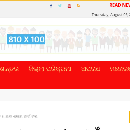
Thursday, August 06, 
ଶାନ୍ତର
ଜିଲ୍ଲା ପରିକ୍ରମା
ଅପରାଧ
ମନୋରଞ
୍କର ସିଂହଙ୍କ ...
୍ଡ ଖାଇବା ଶରୀର ପାଇଁ ଭଲ