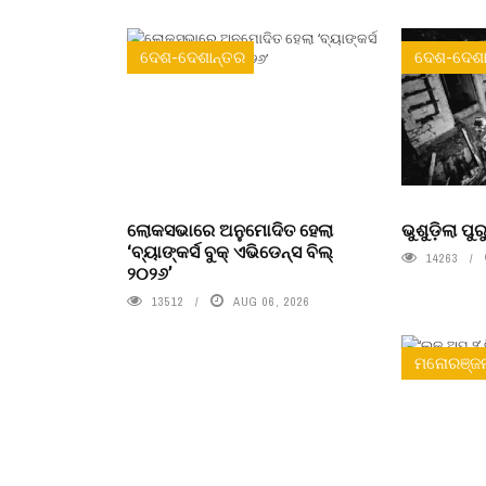
ଦେଶ-ଦେଶାନ୍ତର
ଦେଶ-ଦେଶା
ଲୋକସଭାରେ ଅନୁମୋଦିତ ହେଲା
ଭୁଶୁଡ଼ିଲା ପ
‘ବ୍ୟାଙ୍କର୍ସ ବୁକ୍ ଏଭିଡେନ୍ସ ବିଲ୍
14263
୨୦୨୬’
13512
AUG 06, 2026
ମନୋରଞ୍ଜ