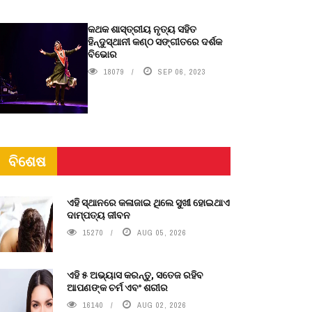
କଥକ ଶାସ୍ତ୍ରୀୟ ନୃତ୍ୟ ସହିତ
ହିନ୍ଦୁସ୍ଥାନୀ କଣ୍ଠ ସଙ୍ଗୀତରେ ଦର୍ଶକ
ବିଭୋର
18079
SEP 06, 2023
ବିଶେଷ
ଏହି ସ୍ଥାନରେ କଳାଜାଇ ଥିଲେ ସୁଖୀ ହୋଇଥାଏ
ଦାମ୍ପତ୍ୟ ଜୀବନ
15270
AUG 05, 2026
ଏହି ୫ ଅଭ୍ୟାସ କରନ୍ତୁ, ସତେଜ ରହିବ
ଆପଣଙ୍କ ଚର୍ମ ଏବଂ ଶରୀର
16140
AUG 02, 2026