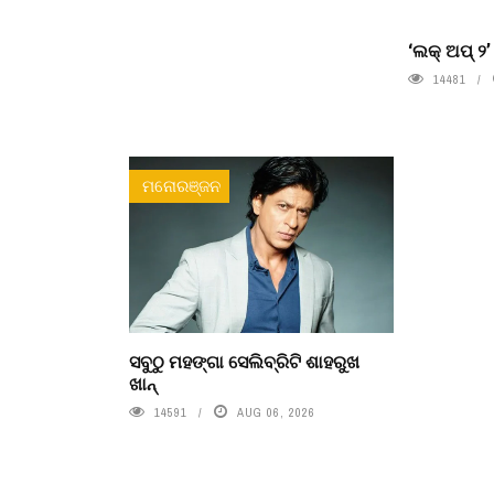
‘ଲକ୍ ଅପ୍ ୨
14481
ମନୋରଞ୍ଜନ
ସବୁଠୁ ମହଙ୍ଗା ସେଲିବ୍ରିଟି ଶାହରୁଖ
ଖାନ୍
14591
AUG 06, 2026