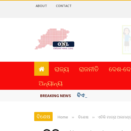
ABOUT
CONTACT
ରାଜ୍ୟ
ରାଜନୀତି
ଦେଶ-ଦେ
ଅନ୍ୟାନ୍ୟ
ବିଏସ୍‌ପିର ବିଧାୟକ ଉମା ଶଙ
BREAKING NEWS
ବିଶେଷ
Home
››
ବିଶେଷ
››
ଏତିକି ମାତ୍ରା ଅଲମଣ