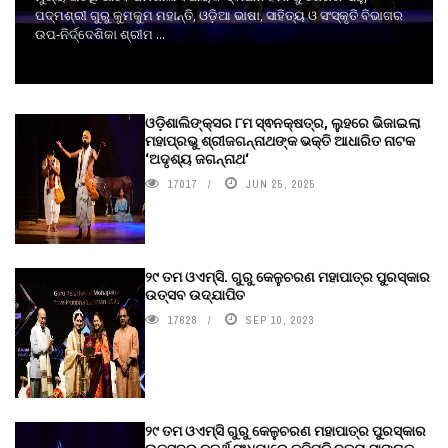
ପଦ୍ମଶ୍ରୀ ଗୁରୁ କୁମକୁମ ମହାନ୍ତି, ଓଡ଼ିଆ ଭାଷା, ସାହିତ୍ୟ ଓ ସଂସ୍କୃତି ବିଭାଗର
ଉପ-ନିର୍ଦ୍ଦେଶିକା ଶ୍ରୀମ ...
ଓଡ଼ିଶାଲିଙ୍କ୍ସର ୮ମ ସ୍ଵନକ୍ଷତ୍ର, ଲୁହରେ ଭିଜାଇଲା
ମହାପ୍ରଭୁ ଶ୍ରୀଜଗନ୍ନାଥଙ୍କ ଭକ୍ତି ଆଧାରିତ ନାଟକ
‘ଅଦୃଶ୍ୟ ଜଗନ୍ନାଥ‘
17017
JUN 25, 2025
୨୯ ତମ ଓଏମ୍‌ସି. ଗୁରୁ କେଳୁଚରଣ ମହାପାତ୍ର ପୁରସ୍କାର
ଉତ୍ସବ ଉଦ୍‍ଯାପିତ
17628
SEP 10, 2023
୨୯ ତମ ଓଏମ୍‌ସି ଗୁରୁ କେଳୁଚରଣ ମହାପାତ୍ର ପୁରସ୍କାର