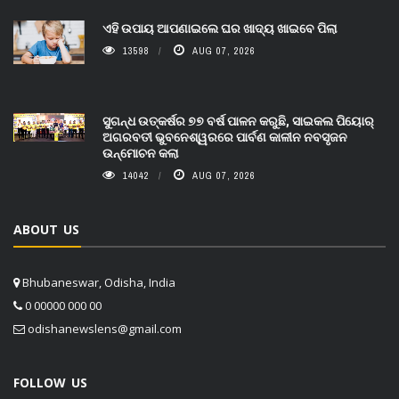
ଏହି ଉପାୟ ଆପଣାଇଲେ ଘର ଖାଦ୍ୟ ଖାଇବେ ପିଲା
13598
AUG 07, 2026
ସୁଗନ୍ଧ ଉତ୍କର୍ଷର ୭୭ ବର୍ଷ ପାଳନ କରୁଛି, ସାଇକଲ ପିୟୋର୍‌
ଅଗରବତୀ ଭୁବନେଶ୍ୱରରେ ପାର୍ବଣ କାଳୀନ ନବସୃଜନ
ଉନ୍ମୋଚନ କଲା
14042
AUG 07, 2026
ABOUT US
Bhubaneswar, Odisha, India
0 00000 000 00
odishanewslens@gmail.com
FOLLOW US