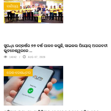
ବାଣିଜ୍ୟ
ସୁଗନ୍ଧ ଉତ୍କର୍ଷର ୭୭ ବର୍ଷ ପାଳନ କରୁଛି, ସାଇକଲ ପିୟୋର୍‌ ଅଗରବତୀ
ଭୁବନେଶ୍ୱରରେ ...
14042
AUG 07, 2026
ଦେଶ-ଦେଶାନ୍ତର