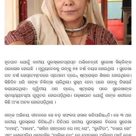
ହୃଦଘାତ ଯୋଗୁଁ ଜାତୀୟ ପୁରସ୍କାରପ୍ରାପ୍ତ ଅଭିନେତ୍ରୀ ସୁରେଖା ସିକ୍ରିଙ୍କ
ପରଲୋକ ହୋଇଛି । ମୃତ୍ୟୁବେଳକୁ ତାଙ୍କୁ ୭୫ ବର୍ଷ ବୟସ ହୋଇଥିଲା । ସୁରେଖା
ଗତ ବର୍ଷ ସେପ୍ଟେମ୍ବରରେ ପ୍ରଥମେ ବ୍ରେନ୍‌ ଷ୍ଟ୍ରୋକ୍‌ର ଶିକାର ହୋଇଥିଲେ।
କିଛିଦିନ ଧରି ତାଙ୍କ ଚିକିତ୍ସା ଚାଲିଥିଲା। ସୁସ୍ଥ ହେବା ପରେ ତାଙ୍କୁ ଡିସଚାର୍ଜ
କରାଯାଇଥିଲା। ଦ୍ୱିତୀୟ ଥର ବ୍ରେନ୍‌ ଷ୍ଟ୍ରୋକ୍ ପରେ ସୁରେଖାଙ୍କ
ସ୍ବାସ୍ଥ୍ୟବସ୍ଥା ଗୁରୁତର ହୋଇପଡ଼ିଥିଲା। ପକ୍ଷାଘାତ ଯୋଗୁଁ ତାଙ୍କ ଶରୀରର
କିଛି ଅଂଶ ଅଚଳ ହୋଇପଡ଼ିଥିଲା ।
ତାଙ୍କ ଅଭିନୟ ଜୀବନରେ ସେ ବଡ଼ ସଫଳତା ହାସଲ କରିପାରିଛନ୍ତି। ସେ ୩ ଥର
ଜାତୀୟ ପୁରସ୍କାର ଜିତିଛନ୍ତି। ତିନିଥର ଜାତୀୟ ପୁରସ୍କାର ବିଜେତା ସୁରେଖା
"ତମାସ୍", "ମାମୋ", "ସଲିମ ଲାଙ୍ଗଡେ ପେ ମତ୍‌ ରୋ", "ଜୁବୈଦା", "ବଧାଇ ହୋ"
ଏବଂ ଲୋକପ୍ରିୟ ଧାରାବାହିକ "ବାଲିକା ବଧୂ" ରେ ଚମତ୍କାର ଅଭିନୟ ପାଇଁ ବେଶ୍