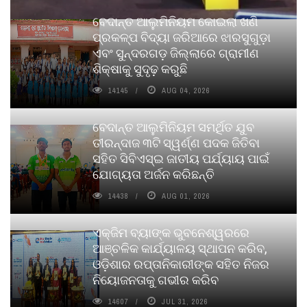
ବେଦାନ୍ତ ଆଲୁମିନିୟମ କୋଇଲା ଖଣି
ପ୍ରକଳ୍ପ ବିଦ୍ୟା ଜରିଆରେ ଝାରସୁଗୁଡ଼ା
ଏବଂ ସୁନ୍ଦରଗଡ଼ ଜିଲ୍ଲାରେ ଗ୍ରାମୀଣ
ଶିକ୍ଷାକୁ ସୁଦୃଢ଼ କରୁଛି
14145
AUG 04, 2026
ବେଦାନ୍ତ ଆଲୁମିନିୟମ ସମର୍ଥିତ ଯୁବ
ତୀରନ୍ଦାଜ ୩ଟି ସ୍ୱର୍ଣ୍ଣ ପଦକ ଜିତିବା
ସହିତ ସିବିଏସ୍ଇ ଜାତୀୟ ପର୍ଯ୍ୟାୟ ପାଇଁ
ଯୋଗ୍ୟତା ଅର୍ଜନ କରିଛନ୍ତି
14438
AUG 01, 2026
ଏକ୍ଜିମ ବ୍ୟାଙ୍କ ଭୁବନେଶ୍ୱରରେ
ଆଞ୍ଚଳିକ କାର୍ଯ୍ୟାଳୟ ସ୍ଥାପନ କରିବ,
ଓଡ଼ିଶାର ରପ୍ତାନିକାରୀଙ୍କ ସହିତ ନିଜର
ନିୟୋଜନତାକୁ ଗଭୀର କରିବ
14607
JUL 31, 2026