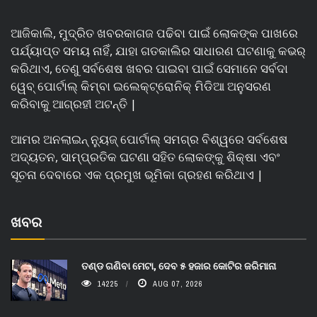
ଆଜିକାଲି, ମୁଦ୍ରିତ ଖବରକାଗଜ ପଢିବା ପାଇଁ ଲୋକଙ୍କ ପାଖରେ
ପର୍ଯ୍ୟାପ୍ତ ସମୟ ନାହିଁ, ଯାହା ଗତକାଲିର ସାଧାରଣ ଘଟଣାକୁ କଭର୍
କରିଥାଏ, ତେଣୁ ସର୍ବଶେଷ ଖବର ପାଇବା ପାଇଁ ସେମାନେ ସର୍ବଦା
ୱେବ୍ ପୋର୍ଟାଲ୍ କିମ୍ବା ଇଲେକ୍ଟ୍ରୋନିକ୍ ମିଡିଆ ଅନୁସରଣ
କରିବାକୁ ଆଗ୍ରହୀ ଅଟନ୍ତି |
ଆମର ଅନଲାଇନ୍ ନ୍ୟୁଜ୍ ପୋର୍ଟାଲ୍ ସମଗ୍ର ବିଶ୍ୱରେ ସର୍ବଶେଷ
ଅଦ୍ୟତନ, ସାମ୍ପ୍ରତିକ ଘଟଣା ସହିତ ଲୋକଙ୍କୁ ଶିକ୍ଷା ଏବଂ
ସୂଚନା ଦେବାରେ ଏକ ପ୍ରମୁଖ ଭୂମିକା ଗ୍ରହଣ କରିଥାଏ |
ଖବର
ତଣ୍ଡ ଗଣିବା ମେଟା, ଦେବ ୫ ହଜାର କୋଟିର ଜରିମାନା
14225
AUG 07, 2026