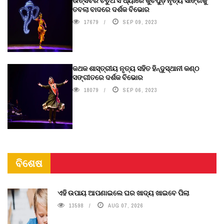
ଉତ୍ସବର ଚତୁର୍ଥ ସଂଧ୍ୟାରେ କୁଚିପୁଡ଼ି ନୃତ୍ୟ ସାଙ୍ଗକୁ
ତବଲା ବାଦରେ ଦର୍ଶକ ବିଭୋର
17679
SEP 09, 2023
କଥକ ଶାସ୍ତ୍ରୀୟ ନୃତ୍ୟ ସହିତ ହିନ୍ଦୁସ୍ଥାନୀ କଣ୍ଠ
ସଙ୍ଗୀତରେ ଦର୍ଶକ ବିଭୋର
18079
SEP 06, 2023
ବିଶେଷ
ଏହି ଉପାୟ ଆପଣାଇଲେ ଘର ଖାଦ୍ୟ ଖାଇବେ ପିଲା
13598
AUG 07, 2026