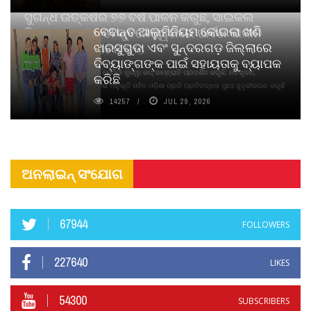
ସୁଗନ୍ଧ ଉତ୍କର୍ଷର ୭୭ ବର୍ଷ ପାଳନ କରୁଛି, ସାଇକଲ
ବେଦାନ୍ତ ଆଲୁମିନିୟମ କୋଇଲା ଖଣି
ପିୟୋର୍‌ ଅଗରବତୀ ଭୁବନେଶ୍ୱରରେ ପାର୍ବଣ କାଳୀନ
ଝାରସୁଗୁଡା ଏବଂ ସୁନ୍ଦରଗଡ଼ ଜିଲ୍ଲାରେ
ନବସୃଜନ ଉନ୍ମୋଚନ କଲା
ଦିବ୍ୟାଙ୍ଗଙ୍କ ପାଇଁ ସହାୟତାକୁ ବ୍ୟାପକ
ବାଉଁଶ ବିହୀନ କଠିନ ଧୂପ ଏବଂ ମେଦିନୀ ଜୁଡୱା କପ୍‌ ସାମ୍ବ୍ରାନି ପ୍ରଦର୍ଶିତ କରୁଛି; ନବସୃଜନ,
କରିଛି
ଦୀର୍ଘସ୍ଥାୟିତା ଏବଂ ଆଧ୍ୟାତ୍ମିକ ଅନୁଭୂତି ସହିତ ଓଡ଼ିଶା ପ୍ରତି ପ୍ରତିବଦ୍ଧତା ପୁନଃ ସୁଦୃଢୀକରଣ କରୁଛି
14257
JUL 29, 2026
ଅନଲାଇନ୍ ସଂଯୋଗ
67944
FOLLOWERS
227640
LIKES
54300
SUBSCRIBERS