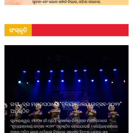
ସଂସ୍କୃତି
ରବୀନ୍ଦ୍ର ମଣ୍ଡପଠାରେ "ନୃତ୍ୟାଞ୍ଜଳୟ ଉତ୍ସବ-୨୦୨୨"
ଅନୁଷ୍ଠିତ
ଭୁବନେଶ୍ୱର, ୧୫/୦୫ (ନି.ପ୍ର.): ସ୍ଥାନୀୟ ରବୀନ୍ଦ୍ର ମଣ୍ଡପଠାରେ
"ନୃତ୍ୟାଞ୍ଜଳୟ ଉତ୍ସବ-୨୦୨୨" ଅନୁଷ୍ଠିତ ହୋଇଯାଇଛି । କାର୍ଯ୍ୟକ୍ରମରେ
ମୁଖ୍ୟ ଅତିଥି ଭାବେ ଧର୍ମଶାଳା ବିଧାୟକ ସ୍ଵାଧୀନ ହିମାଂଶୁ ଶେଖର ସାହୁ,