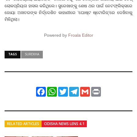
ଲୋକପ୍ରିୟତା ହାସଲ କରିଥିଲେ। ସୁରେଖାଙ୍କୁ ଶେଷ ଥର ପାଇଁ ନେଟଫ୍ଲିକ୍ସରେ
ଜୋୟା ଅଖତରଙ୍କ ନିର୍ଦ୍ଦେଶିତ କାହାଣୀରେ 'ଘୋଷ୍ଟ ଷ୍ଟୋରିଜ୍‌'ରେ ଦେଖିବାକୁ
ମିଳିଥିଲା।
Powered by
Froala Editor
TAGS
SUREKHA
Facebook
WhatsApp
Twitter
Telegram
Gmail
Print
RELATED ARTICLES
ODISHA NEWS LENS 4.1