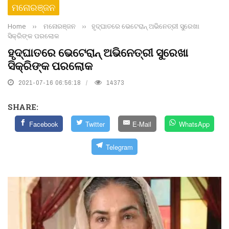
ମନୋରଞ୍ଜନ
Home
››
ମନୋରଞ୍ଜନ
››
ହୃଦ୍‌ଘାତରେ ଭେଟେରାନ୍ ଅଭିନେତ୍ରୀ ସୁରେଖା
ସିକ୍ରିଙ୍କ ପରଲୋକ
ହୃଦ୍‌ଘାତରେ ଭେଟେରାନ୍ ଅଭିନେତ୍ରୀ ସୁରେଖା
ସିକ୍ରିଙ୍କ ପରଲୋକ
2021-07-16 06:56:18
14373
SHARE:
Facebook
Twitter
E-Mail
WhatsApp
Telegram