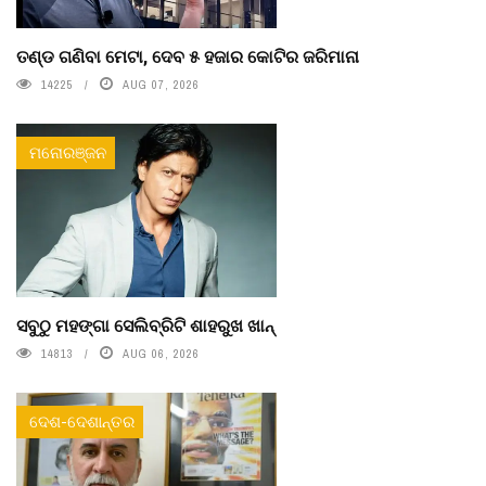
ତଣ୍ଡ ଗଣିବା ମେଟା, ଦେବ ୫ ହଜାର କୋଟିର ଜରିମାନା
14225
AUG 07, 2026
ମନୋରଞ୍ଜନ
ସବୁଠୁ ମହଙ୍ଗା ସେଲିବ୍ରିଟି ଶାହରୁଖ ଖାନ୍
14813
AUG 06, 2026
ଦେଶ-ଦେଶାନ୍ତର