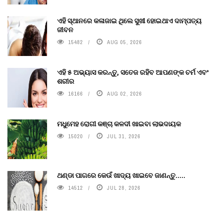
ଏହି ସ୍ଥାନରେ କଳାଜାଇ ଥିଲେ ସୁଖୀ ହୋଇଥାଏ ଦାମ୍ପତ୍ୟ
ଜୀବନ
15482
AUG 05, 2026
ଏହି ୫ ଅଭ୍ୟାସ କରନ୍ତୁ, ସତେଜ ରହିବ ଆପଣଙ୍କ ଚର୍ମ ଏବଂ
ଶରୀର
16166
AUG 02, 2026
ମଧୁମେହ ରୋଗୀ କଞ୍ଚା କଳଦୀ ଖାଇବା ଲାଭଦାୟକ
15020
JUL 31, 2026
ଥଣ୍ଡା ପାଗରେ କେଉଁ ଖାଦ୍ୟ ଖାଇବେ ଜାଣନ୍ତୁ.....
14512
JUL 28, 2026