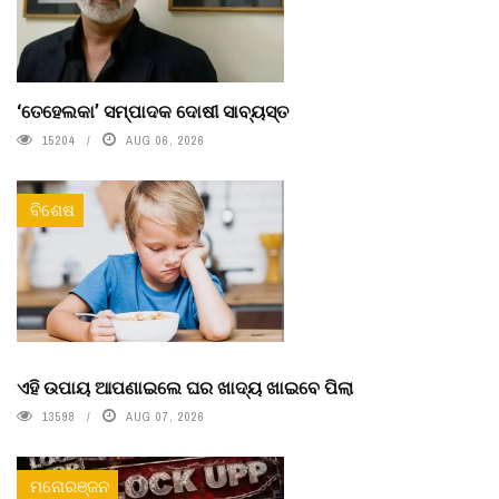
‘ତେହେଲକା’ ସମ୍ପାଦକ ଦୋଷୀ ସାବ୍ୟସ୍ତ
15204
AUG 06, 2026
ବିଶେଷ
ଏହି ଉପାୟ ଆପଣାଇଲେ ଘର ଖାଦ୍ୟ ଖାଇବେ ପିଲା
13598
AUG 07, 2026
ମନୋରଞ୍ଜନ