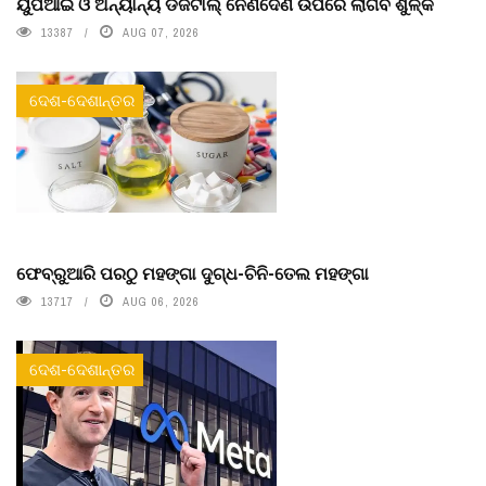
ୟୁପିଆଇ ଓ ଅନ୍ୟାନ୍ୟ ଡିଜିଟାଲ୍ ନେଣଦେଣ ଉପରେ ଲାଗିବ ଶୁଳ୍କ
13387
AUG 07, 2026
ଦେଶ-ଦେଶାନ୍ତର
ଫେବ୍ରୁଆରି ପରଠୁ ମହଙ୍ଗା ଦୁଗ୍ଧ-ଚିନି-ତେଲ ମହଙ୍ଗା
13717
AUG 06, 2026
ଦେଶ-ଦେଶାନ୍ତର