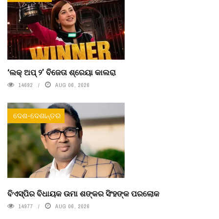
‘ଲକ୍ ଅପ୍ ୨’ ବିଜେତା ଶ୍ରେୟା କାଲରା
14692
AUG 06, 2026
ଦେଶ-ଦେଶାନ୍ତର
ବିଏସ୍‌ପିର ବିଧାୟକ ଉମା ଶଙ୍କର ସିଂହଙ୍କ ପରଲୋକ
14977
AUG 06, 2026