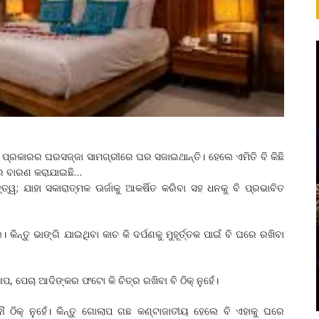
 ପ୍ରକାରର ଘରସଜ୍ଜା ସାମଗ୍ରୀରେ ଘର ସଜାଇଥାନ୍ତି। ହେଲେ ଏମିତି ବି କିଛି
ରରେ ବାରଣ କରାଯାଇଛି…
୍ତ୍ୱ; ଯାହା ସକାରାତ୍ମକ ଊର୍ଜାକୁ ଆକର୍ଷିତ କରିବା ସହ ଧନକୁ ବି ପ୍ରଭାବିତ
ନ୍ତୁ ଭାଙ୍ଗି ଯାଇଥିବା କାଚ କି ଦର୍ପଣକୁ ମୁହୂର୍ତ୍ତକ ପାଇଁ ବି ଘରେ ରଖିବା
ପ, ପେଚା ଆଦିଙ୍କର ଫଟୋ କି ଚିତ୍ର ରଖିବା ବି ଠିକ୍‌ ନୁହେଁ।
ଠିକ୍‌ ନୁହେଁ। କିନ୍ତୁ ଗୋଲାପ ଗଛ କଣ୍ଟାଜାତୀୟ ହେଲେ ବି ଏହାକୁ ଘରେ