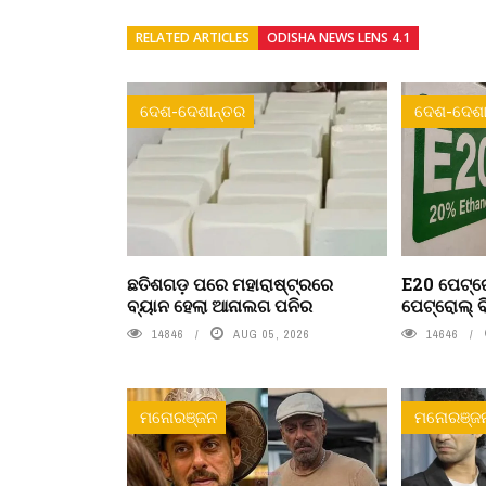
RELATED ARTICLES
ODISHA NEWS LENS 4.1
ଦେଶ-ଦେଶାନ୍ତର
ଦେଶ-ଦେଶା
ଛତିଶଗଡ଼ ପରେ ମହାରାଷ୍ଟ୍ରରେ
E20 ପେଟ୍ରୋ
ବ୍ୟାନ ହେଲା ଆନାଲଗ ପନିର
ପେଟ୍ରୋଲ୍ ବ
14846
AUG 05, 2026
14646
ମନୋରଞ୍ଜନ
ମନୋରଞ୍ଜ