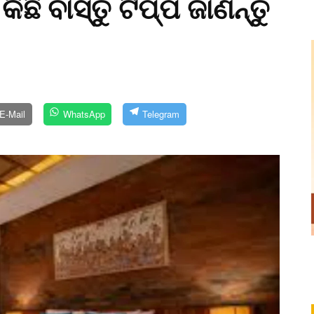
ଛି ବାସ୍ତୁ ଟିପ୍ପ ଜାଣନ୍ତୁ
E-Mail
WhatsApp
Telegram