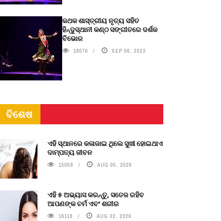
କଥକ ଶାସ୍ତ୍ରୀୟ ନୃତ୍ୟ ସହିତ
ହିନ୍ଦୁସ୍ଥାନୀ କଣ୍ଠ ସଙ୍ଗୀତରେ ଦର୍ଶକ
ବିଭୋର
18076
SEP 06, 2023
ବିଶେଷ
ଏହି ସ୍ଥାନରେ କଳାଜାଇ ଥିଲେ ସୁଖୀ ହୋଇଥାଏ
ଦାମ୍ପତ୍ୟ ଜୀବନ
15058
AUG 05, 2026
ଏହି ୫ ଅଭ୍ୟାସ କରନ୍ତୁ, ସତେଜ ରହିବ
ଆପଣଙ୍କ ଚର୍ମ ଏବଂ ଶରୀର
16118
AUG 02, 2026