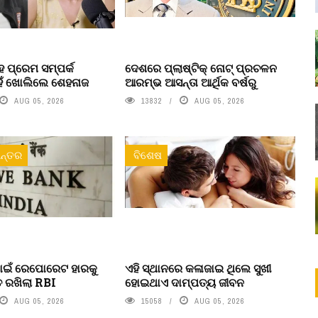
 ପ୍ରେମ ସମ୍ପର୍କ
ଦେଶରେ ପ୍ଲାଷ୍ଟିକ୍ ନୋଟ୍‌ ପ୍ରଚଳନ
ହଁ ଖୋଲିଲେ ଶେହନାଜ
ଆରମ୍ଭ ଆସନ୍ତା ଆର୍ଥିକ ବର୍ଷରୁ
AUG 05, 2026
13832
AUG 05, 2026
ନ୍ତର
ବିଶେଷ
ପାଇଁ ରେପୋରେଟ ହାରକୁ
ଏହି ସ୍ଥାନରେ କଳାଜାଇ ଥିଲେ ସୁଖୀ
ିତ ରଖିଲା RBI
ହୋଇଥାଏ ଦାମ୍ପତ୍ୟ ଜୀବନ
AUG 05, 2026
15058
AUG 05, 2026