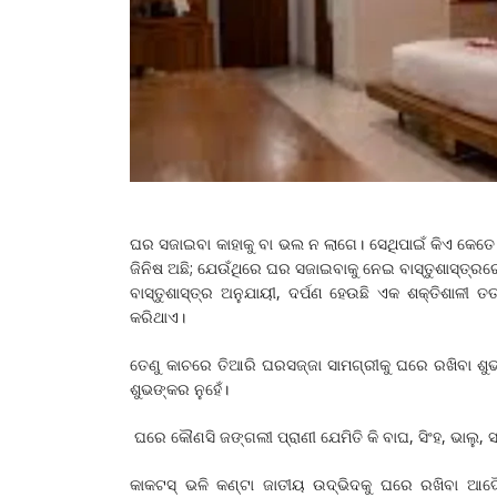
ଘର ସଜାଇବା କାହାକୁ ବା ଭଲ ନ ଲାଗେ। ସେଥିପାଇଁ କିଏ କେତେ
ଜିନିଷ ଅଛି; ଯେଉଁଥିରେ ଘର ସଜାଇବାକୁ ନେଇ ବାସ୍ତୁଶାସ୍ତ୍
ବାସ୍ତୁଶାସ୍ତ୍ର ଅନୁଯାୟୀ, ଦର୍ପଣ ହେଉଛି ଏକ ଶକ୍ତିଶାଳୀ ତତ
କରିଥାଏ।
ତେଣୁ କାଚରେ ତିଆରି ଘରସଜ୍ଜା ସାମଗ୍ରୀକୁ ଘରେ ରଖିବା ଶୁଭ। କି
ଶୁଭଙ୍କର ନୁହେଁ।
ଘରେ କୌଣସି ଜଙ୍ଗଲୀ ପ୍ରାଣୀ ଯେମିତି କି ବାଘ, ସିଂହ, ଭାଲୁ, ସା
କାକଟସ୍‌ ଭଳି କଣ୍ଟା ଜାତୀୟ ଉଦ୍ଭିଦକୁ ଘରେ ରଖିବା ଆଦୌ 