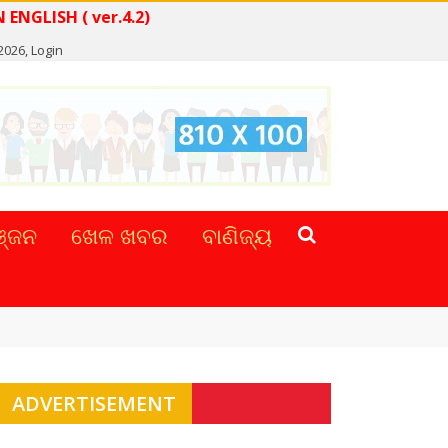
EWS IN ENGLISH ( ver.4.2)
2026,
Login
୍ଜନ
ଖେଳ ଖବର
ବାଣିଜ୍ୟ
ADVERTISEMENT