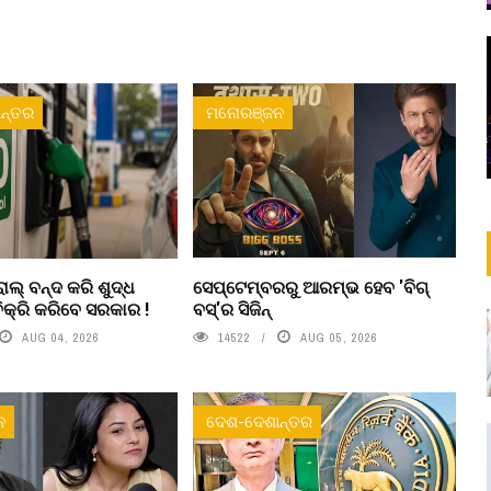
ନ୍ତର
ମନୋରଞ୍ଜନ
ଲ୍ ବନ୍ଦ କରି ଶୁଦ୍ଧ
ସେପ୍ଟେମ୍ବରରୁ ଆରମ୍ଭ ହେବ 'ବିଗ୍
ିକ୍ରି କରିବେ ସରକାର !
ବସ୍'ର ସିଜିନ୍
AUG 04, 2026
14522
AUG 05, 2026
ନ
ଦେଶ-ଦେଶାନ୍ତର