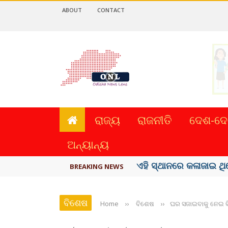
ABOUT
CONTACT
ରାଜ୍ୟ
ରାଜନୀତି
ଦେଶ-ଦେ
ଅନ୍ୟାନ୍ୟ
ଏହି ସ୍ଥାନରେ କଳାଜାଇ ଥି
BREAKING NEWS
ବିଶେଷ
Home
››
ବିଶେଷ
››
ଘର ସଜାଇବାକୁ ନେଇ କିଛି 