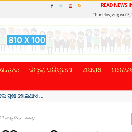
READ N
Thursday, August 06, 
ଶାନ୍ତର
ଜିଲ୍ଲା ପରିକ୍ରମା
ଅପରାଧ
ମନୋରଞ
ଲେ ସୁଖୀ ହୋଇଥାଏ ...
ବାସ୍ତୁ ଟିପ୍ପ ଜାଣନ୍ତୁ .....