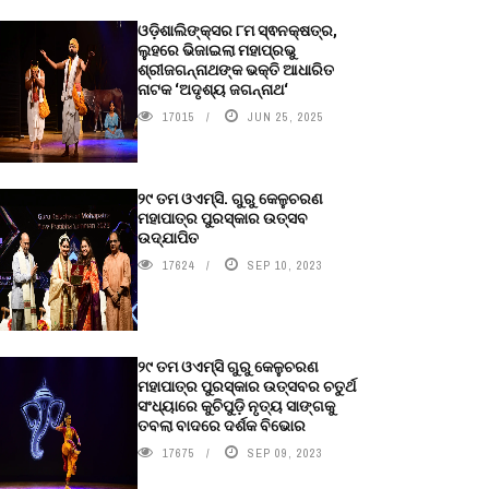
ଓଡ଼ିଶାଲିଙ୍କ୍ସର ୮ମ ସ୍ଵନକ୍ଷତ୍ର,
ଲୁହରେ ଭିଜାଇଲା ମହାପ୍ରଭୁ
ଶ୍ରୀଜଗନ୍ନାଥଙ୍କ ଭକ୍ତି ଆଧାରିତ
ନାଟକ ‘ଅଦୃଶ୍ୟ ଜଗନ୍ନାଥ‘
17015
JUN 25, 2025
୨୯ ତମ ଓଏମ୍‌ସି. ଗୁରୁ କେଳୁଚରଣ
ମହାପାତ୍ର ପୁରସ୍କାର ଉତ୍ସବ
ଉଦ୍‍ଯାପିତ
17624
SEP 10, 2023
୨୯ ତମ ଓଏମ୍‌ସି ଗୁରୁ କେଳୁଚରଣ
ମହାପାତ୍ର ପୁରସ୍କାର ଉତ୍ସବର ଚତୁର୍ଥ
ସଂଧ୍ୟାରେ କୁଚିପୁଡ଼ି ନୃତ୍ୟ ସାଙ୍ଗକୁ
ତବଲା ବାଦରେ ଦର୍ଶକ ବିଭୋର
17675
SEP 09, 2023