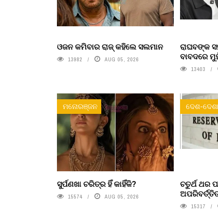
ଓଜନ କମିବାର ରାଜ୍ କହିଲେ ସଲମାନ
ରାଘବଙ୍କ ସହ
ବାବଦରେ ମୁ
13982
AUG 05, 2026
13403
ମନୋରଞ୍ଜନ
ଦେଶ-ଦେଶା
ସୁର୍ପଣଖା ଚରିତ୍ର ହିଁ କାହିଁକି?
ଚତୁର୍ଥ ଥର 
ଅପରିବର୍ତ୍ତ
15574
AUG 05, 2026
15317