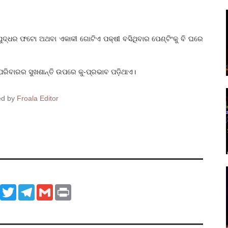
ୁ, ଯୁଦ୍ଧର ଫଟୋ ଅଥବା ଏକାକୀ ଗୋଟିଏ ପକ୍ଷୀ ବସିଥିବାର ପେଣ୍ଟିଂକୁ ବି ଘରେ
ପରିବାରର ସୁଖଶାନ୍ତି ଉପରେ କୁ-ପ୍ରଭାବ ପଡ଼ିଥାଏ।
ed by
Froala Editor
ook
WhatsApp
Twitter
Telegram
Gmail
Print