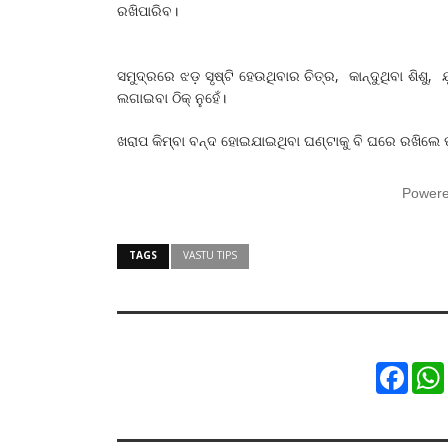
ରଖିପାରିବ।
ସମୁଦ୍ରରେ ଝଡ଼ ସୃଷ୍ଟି ହେଉଥିବାର ଚିତ୍ର, କାନ୍ଦୁଥିବା ଶିଶ
ଲଗାଇବା ଠିକ୍‌ ନୁହେଁ।
ଖରାପ କିମ୍ବା ବନ୍ଦ ହୋଇଯାଇଥିବା ଘଣ୍ଟାକୁ ବି ଘରେ ରଖିଲେ 
Power
TAGS
VASTU TIPS
Faceb