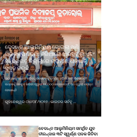
ବେଦାନ୍ତ ଆଲୁମିନିୟମ କୋଇଲା ଖଣି
ପ୍ରକଳ୍ପ ବିଦ୍ୟା ଜରିଆରେ ଝାରସୁଗୁଡ଼ା ଏବଂ
ସୁନ୍ଦରଗଡ଼ ଜିଲ୍ଲାରେ ଗ୍ରାମୀଣ ଶିକ୍ଷାକୁ
ସୁଦୃଢ଼ କରୁଛି
ପାଠପଢାକୁ ଉନ୍ନତ କରିବା, ଶିକ୍ଷକଙ୍କୁ ସମର୍ଥନ କରିବା ଏବଂ ଶିକ୍ଷାଗତ
ସମ୍ବଳକୁ ମଜବୁତ କରିବା ଦ୍ୱାରା ୨୫,୦୦୦ ଛାତ୍ରଛାତ୍ରୀ ଏହା ଦ୍ୱାରା ଉପକୃତ
ହୋଇଛନ୍ତି
ଭୁବନେଶ୍ୱର ୦୪/୦୮/୨୦୨୬ : ଭାରତର ସର୍ବବୃ ...
ବେଦାନ୍ତ ଆଲୁମିନିୟମ ସମର୍ଥିତ ଯୁବ
ତୀରନ୍ଦାଜ ୩ଟି ସ୍ୱର୍ଣ୍ଣ ପଦକ ଜିତିବା