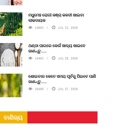
ମଧୁମେହ ରୋଗୀ କଞ୍ଚା କଳଦୀ ଖାଇବା
ଲାଭଦାୟକ
14963
JUL 31, 2026
ଥଣ୍ଡା ପାଗରେ କେଉଁ ଖାଦ୍ୟ ଖାଇବେ
ଜାଣନ୍ତୁ.....
14463
JUL 28, 2026
ଶୋଇବାର କେତେ ସମୟ ପୂର୍ବରୁ ପିଇବେ ପାଣି
ଜାଣନ୍ତୁ.....
16086
JUL 27, 2026
ବାଣିଜ୍ୟ