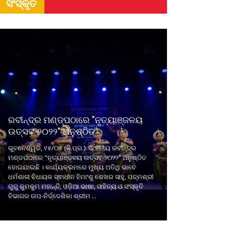
ସଂସ୍କୃତି
ରବୀନ୍ଦ୍ର ମଣ୍ଡପଠାରେ "ନୃତ୍ୟାଞ୍ଜଳୟ
ଉତ୍ସବ-୨୦୨୨" ଅନୁଷ୍ଠିତ
ଭୁବନେଶ୍ୱର, ୧୫/୦୫ (ନି.ପ୍ର.): ସ୍ଥାନୀୟ ରବୀନ୍ଦ୍ର
ମଣ୍ଡପଠାରେ "ନୃତ୍ୟାଞ୍ଜଳୟ ଉତ୍ସବ-୨୦୨୨" ଅନୁଷ୍ଠିତ
ହୋଇଯାଇଛି । କାର୍ଯ୍ୟକ୍ରମରେ ମୁଖ୍ୟ ଅତିଥି ଭାବେ
ଧର୍ମଶାଳା ବିଧାୟକ ସ୍ଵାଧୀନ ହିମାଂଶୁ ଶେଖର ସାହୁ, ପଦ୍ମଶ୍ରୀ
ଗୁରୁ କୁମକୁମ ମହାନ୍ତି, ଓଡ଼ିଆ ଭାଷା, ସାହିତ୍ୟ ଓ ସଂସ୍କୃତି
ବିଭାଗର ଉପ-ନିର୍ଦ୍ଦେଶିକା ଶ୍ରୀମ ...