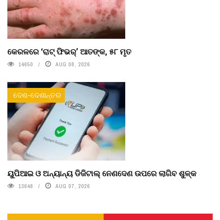
କେରଳରେ ‘ରାଟ୍ ଫିଭର୍’ ଆତଙ୍କ, ୫୮ ମୃତ
14650
AUG 08, 2026
ଦେଶ-ଦେଶାନ୍ତର
ୟୁପିଆଇ ଓ ଅନ୍ୟାନ୍ୟ ଡିଜିଟାଲ୍ ନେଣଦେଣ ଉପରେ ଲାଗିବ ଶୁଳ୍କ
13648
AUG 07, 2026