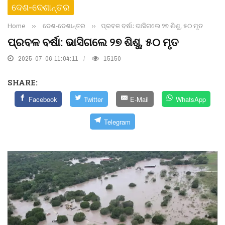
ଦେଶ-ଦେଶାନ୍ତର
Home
››
ଦେଶ-ଦେଶାନ୍ତର
››
ପ୍ରବଳ ବର୍ଷା: ଭାସିଗଲେ ୨୭ ଶିଶୁ, ୫୦ ମୃତ
ପ୍ରବଳ ବର୍ଷା: ଭାସିଗଲେ ୨୭ ଶିଶୁ, ୫୦ ମୃତ
2025-07-06 11:04:11
15150
SHARE:
Facebook
Twitter
E-Mail
WhatsApp
Telegram