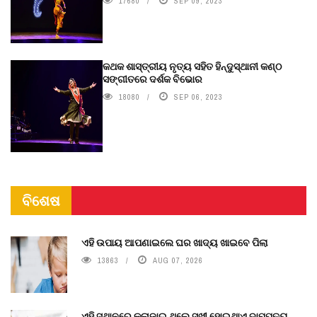
17680
SEP 09, 2023
କଥକ ଶାସ୍ତ୍ରୀୟ ନୃତ୍ୟ ସହିତ ହିନ୍ଦୁସ୍ଥାନୀ କଣ୍ଠ
ସଙ୍ଗୀତରେ ଦର୍ଶକ ବିଭୋର
18080
SEP 06, 2023
ବିଶେଷ
ଏହି ଉପାୟ ଆପଣାଇଲେ ଘର ଖାଦ୍ୟ ଖାଇବେ ପିଲା
13863
AUG 07, 2026
ଏହି ସ୍ଥାନରେ କଳାଜାଇ ଥିଲେ ସୁଖୀ ହୋଇଥାଏ ଦାମ୍ପତ୍ୟ