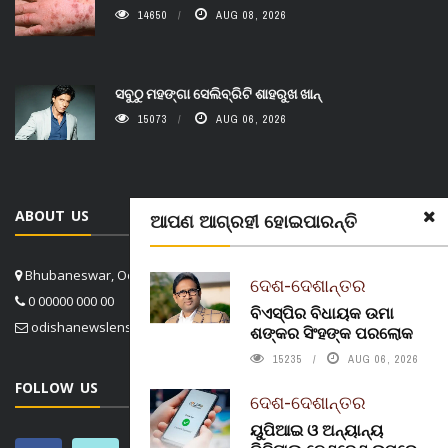
14650
AUG 08, 2026
ସବୁଠୁ ମହଙ୍ଗା ସେଲିବ୍ରିଟି ଶାହରୁଖ ଖାନ୍
15073
AUG 06, 2026
ABOUT US
ଆପଣ ଆଗ୍ରହୀ ହୋଇପାରନ୍ତି
Bhubaneswar, Odisha, India
ଦେଶ-ଦେଶାନ୍ତର
0 00000 000 00
ବିଏସ୍‌ପିର ବିଧାୟକ ଉମା
odishanewslens@gmail.com
ଶଙ୍କର ସିଂହଙ୍କ ପରଲୋକ
15235
AUG 06, 2026
FOLLOW US
ଦେଶ-ଦେଶାନ୍ତର
ୟୁପିଆଇ ଓ ଅନ୍ୟାନ୍ୟ