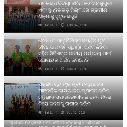
ପ୍ରକଳ୍ପ ବିଦ୍ୟା ଜରିଆରେ ଝାରସୁଗୁଡ଼ା
ଏବଂ ସୁନ୍ଦରଗଡ଼ ଜିଲ୍ଲାରେ ଗ୍ରାମୀଣ
ଶିକ୍ଷାକୁ ସୁଦୃଢ଼ କରୁଛି
14148
AUG 04, 2026
ବେଦାନ୍ତ ଆଲୁମିନିୟମ ସମର୍ଥିତ ଯୁବ
ତୀରନ୍ଦାଜ ୩ଟି ସ୍ୱର୍ଣ୍ଣ ପଦକ ଜିତିବା
ସହିତ ସିବିଏସ୍ଇ ଜାତୀୟ ପର୍ଯ୍ୟାୟ ପାଇଁ
ଯୋଗ୍ୟତା ଅର୍ଜନ କରିଛନ୍ତି
14443
AUG 01, 2026
ଏକ୍ଜିମ ବ୍ୟାଙ୍କ ଭୁବନେଶ୍ୱରରେ
ଆଞ୍ଚଳିକ କାର୍ଯ୍ୟାଳୟ ସ୍ଥାପନ କରିବ,
ଓଡ଼ିଶାର ରପ୍ତାନିକାରୀଙ୍କ ସହିତ ନିଜର
ନିୟୋଜନତାକୁ ଗଭୀର କରିବ
14611
JUL 31, 2026
ସୁଗନ୍ଧ ଉତ୍କର୍ଷର ୭୭ ବର୍ଷ ପାଳନ କରୁଛି, ସାଇକଲ