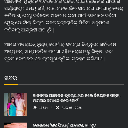
ଆଜିକାଲି, ମୁଦ୍ରିତ ଖବରକାଗଜ ପଢିବା ପାଇଁ ଲୋକଙ୍କ ପାଖରେ
ପର୍ଯ୍ୟାପ୍ତ ସମୟ ନାହିଁ, ଯାହା ଗତକାଲିର ସାଧାରଣ ଘଟଣାକୁ କଭର୍
କରିଥାଏ, ତେଣୁ ସର୍ବଶେଷ ଖବର ପାଇବା ପାଇଁ ସେମାନେ ସର୍ବଦା
ୱେବ୍ ପୋର୍ଟାଲ୍ କିମ୍ବା ଇଲେକ୍ଟ୍ରୋନିକ୍ ମିଡିଆ ଅନୁସରଣ
କରିବାକୁ ଆଗ୍ରହୀ ଅଟନ୍ତି |
ଆମର ଅନଲାଇନ୍ ନ୍ୟୁଜ୍ ପୋର୍ଟାଲ୍ ସମଗ୍ର ବିଶ୍ୱରେ ସର୍ବଶେଷ
ଅଦ୍ୟତନ, ସାମ୍ପ୍ରତିକ ଘଟଣା ସହିତ ଲୋକଙ୍କୁ ଶିକ୍ଷା ଏବଂ
ସୂଚନା ଦେବାରେ ଏକ ପ୍ରମୁଖ ଭୂମିକା ଗ୍ରହଣ କରିଥାଏ |
ଖବର
ଛାଡପତ୍ର ଆବେଦନ ପ୍ରତ୍ୟାହାର କଲେ ବିଜୟଙ୍କ ପତ୍ନୀ,
ମାମଲାର ସମାଧାନ କଲେ କୋର୍ଟ
13834
AUG 08, 2026
କେରଳରେ ‘ରାଟ୍ ଫିଭର୍’ ଆତଙ୍କ, ୫୮ ମୃତ