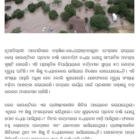
ନୂଆଦିଲ୍ଲୀ: ଆମେରିକାର ଦକ୍ଷିଣ-କେନ୍ଦ୍ରାଞ୍ଚଳସ୍ଥିତ ଟେକ୍ସାସ ରାଜ୍ୟର
କେର୍‌ କାଉଣ୍ଟିରେ ପ୍ରବଳ ବର୍ଷା ପରବର୍ତ୍ତୀ ବନ୍ୟା ଯୋଗୁ ସାଂଘାତିକ ଅବସ୍ଥା
ସୃଷ୍ଟି ହୋଇଛି। ଏହି ପ୍ରାକୃତିକ ବିପର୍ଯ୍ୟୟରେ ବର୍ତ୍ତମାନ ସୁଦ୍ଧା ୫୦ ଜଣଙ୍କ
ମୃତ୍ୟୁ ଘଟିଛି। ୨୭ ଶିଶୁ ବନ୍ୟାଜଳରେ ଭାସିଯାଇ ନିଖୋଜ ହୋଇଯାଇଛନ୍ତି। ଏହି
ସଂଖ୍ୟା ଆହୁରି ଅଧିକ ହେବ ବୋଲି କୁହାଯାଉଛି। ଯାହାଫଳରେ ମୃତ୍ୟୁ ସଂଖ୍ୟା
ବଢ଼ିବା ଆଶଙ୍କା କରାଯାଉଛି। ଉଦ୍ଧାର କାର୍ଯ୍ୟ ପାଇଁ ପ୍ରଶାସନ ପକ୍ଷରୁ ବଡ଼
ଧରଣର ଅପରେସନ ଚାଲିଛି।
କେର କାଉଣ୍ଟିରେ ଏକ ଗ୍ରୀଷ୍ମକାଳୀନ ଶିବିର ଆୟୋଜନ କରାଯାଇଥିଲା।
ଏଥିରେ ୨୭ ଶିଶୁ ଅଂଶଗ୍ରହଣ କରିଥିଲେ। ଗତ ଶୁକ୍ରବାର ପ୍ରବଳ ବର୍ଷା ଯୋଗୁ
ହଠାତ ବନ୍ୟା ଆସିଥିଲା। ୮ ମିଟର ଉଚ୍ଚତାରେ ବନ୍ୟାଜଳ ମାଡ଼ି ଆସିଥିଲା। ଫଳରେ
ବହୁ ଲୋକଙ୍କ ଘରଦ୍ଵାର ଏବଂ ଯାନବାହନ ଭାସିଯାଇଥିଲା। ଗ୍ରୀଷ୍ମକାଳିନ
ଶିବିରରେ ଥିବା ୨୭ ଶିଶୁ ବି ବନ୍ୟାଜଳରେ ଭାସିଯାଇଛନ୍ତି। ସେମାନଙ୍କ ପତ୍ତା
ମିଳିନାହିଁ। ଉକ୍ତ ଅଞ୍ଚଳରେ ଏବେ ବି ବର୍ଷା ଜାରି ରହିଛି।