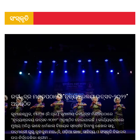
ସଂସ୍କୃତି
ରବୀନ୍ଦ୍ର ମଣ୍ଡପଠାରେ "ନୃତ୍ୟାଞ୍ଜଳୟ ଉତ୍ସବ-୨୦୨୨"
ଅନୁଷ୍ଠିତ
ଭୁବନେଶ୍ୱର, ୧୫/୦୫ (ନି.ପ୍ର.): ସ୍ଥାନୀୟ ରବୀନ୍ଦ୍ର ମଣ୍ଡପଠାରେ
"ନୃତ୍ୟାଞ୍ଜଳୟ ଉତ୍ସବ-୨୦୨୨" ଅନୁଷ୍ଠିତ ହୋଇଯାଇଛି । କାର୍ଯ୍ୟକ୍ରମରେ
ମୁଖ୍ୟ ଅତିଥି ଭାବେ ଧର୍ମଶାଳା ବିଧାୟକ ସ୍ଵାଧୀନ ହିମାଂଶୁ ଶେଖର ସାହୁ,
ପଦ୍ମଶ୍ରୀ ଗୁରୁ କୁମକୁମ ମହାନ୍ତି, ଓଡ଼ିଆ ଭାଷା, ସାହିତ୍ୟ ଓ ସଂସ୍କୃତି ବିଭାଗର
ଉପ-ନିର୍ଦ୍ଦେଶିକା ଶ୍ରୀମ ...