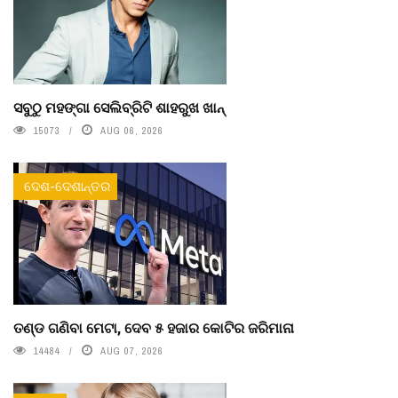
ସବୁଠୁ ମହଙ୍ଗା ସେଲିବ୍ରିଟି ଶାହରୁଖ ଖାନ୍
15073
AUG 06, 2026
ଦେଶ-ଦେଶାନ୍ତର
ତଣ୍ଡ ଗଣିବା ମେଟା, ଦେବ ୫ ହଜାର କୋଟିର ଜରିମାନା
14484
AUG 07, 2026