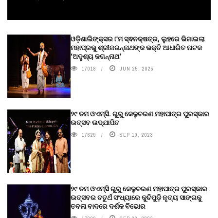
ଓଡ଼ିଶାଲିଙ୍କ୍ସର ୮ମ ସ୍ଵନକ୍ଷତ୍ର, ଲୁହରେ ଭିଜାଇଲା
ମହାପ୍ରଭୁ ଶ୍ରୀଜଗନ୍ନାଥଙ୍କ ଭକ୍ତି ଆଧାରିତ ନାଟକ
‘ଅଦୃଶ୍ୟ ଜଗନ୍ନାଥ‘
17018
JUN 25, 2025
୨୯ ତମ ଓଏମ୍‌ସି. ଗୁରୁ କେଳୁଚରଣ ମହାପାତ୍ର ପୁରସ୍କାର
ଉତ୍ସବ ଉଦ୍‍ଯାପିତ
17629
SEP 10, 2023
୨୯ ତମ ଓଏମ୍‌ସି ଗୁରୁ କେଳୁଚରଣ ମହାପାତ୍ର ପୁରସ୍କାର
ଉତ୍ସବର ଚତୁର୍ଥ ସଂଧ୍ୟାରେ କୁଚିପୁଡ଼ି ନୃତ୍ୟ ସାଙ୍ଗକୁ
ତବଲା ବାଦରେ ଦର୍ଶକ ବିଭୋର