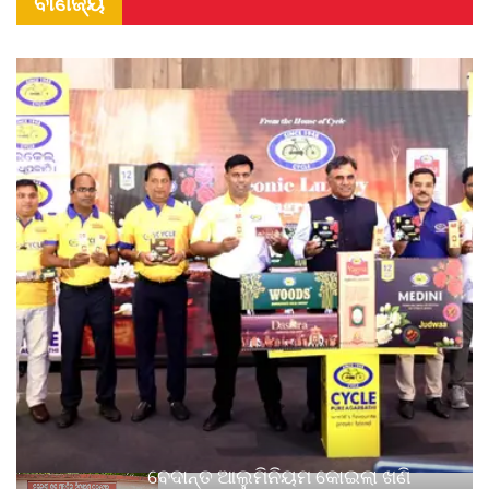
ବାଣିଜ୍ୟ
ବେଦାନ୍ତ ଆଲୁମିନିୟମ କୋଇଲା ଖଣି