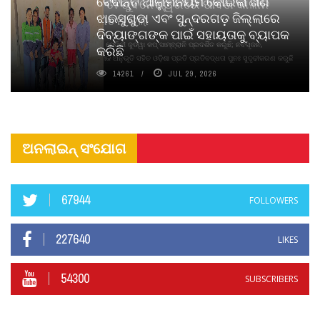
ବେଦାନ୍ତ ଆଲୁମିନିୟମ କୋଇଲା ଖଣି
ପିୟୋର୍‌ ଅଗରବତୀ ଭୁବନେଶ୍ୱରରେ ପାର୍ବଣ କାଳୀନ
ଝାରସୁଗୁଡା ଏବଂ ସୁନ୍ଦରଗଡ଼ ଜିଲ୍ଲାରେ
ନବସୃଜନ ଉନ୍ମୋଚନ କଲା
ଦିବ୍ୟାଙ୍ଗଙ୍କ ପାଇଁ ସହାୟତାକୁ ବ୍ୟାପକ
ବାଉଁଶ ବିହୀନ କଠିନ ଧୂପ ଏବଂ ମେଦିନୀ ଜୁଡୱା କପ୍‌ ସାମ୍ବ୍ରାନି ପ୍ରଦର୍ଶିତ କରୁଛି; ନବସୃଜନ,
କରିଛି
ଦୀର୍ଘସ୍ଥାୟିତା ଏବଂ ଆଧ୍ୟାତ୍ମିକ ଅନୁଭୂତି ସହିତ ଓଡ଼ିଶା ପ୍ରତି ପ୍ରତିବଦ୍ଧତା ପୁନଃ ସୁଦୃଢୀକରଣ କରୁଛି
14261
JUL 29, 2026
ଅନଲାଇନ୍ ସଂଯୋଗ
67944
FOLLOWERS
227640
LIKES
54300
SUBSCRIBERS