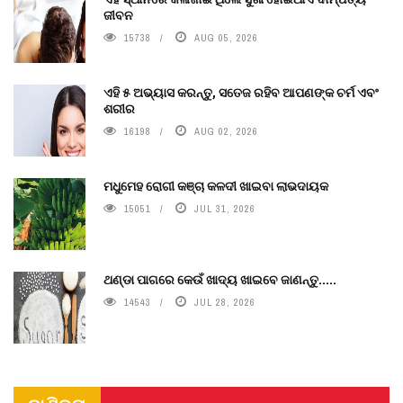
ଜୀବନ
15738
AUG 05, 2026
ଏହି ୫ ଅଭ୍ୟାସ କରନ୍ତୁ, ସତେଜ ରହିବ ଆପଣଙ୍କ ଚର୍ମ ଏବଂ
ଶରୀର
16198
AUG 02, 2026
ମଧୁମେହ ରୋଗୀ କଞ୍ଚା କଳଦୀ ଖାଇବା ଲାଭଦାୟକ
15051
JUL 31, 2026
ଥଣ୍ଡା ପାଗରେ କେଉଁ ଖାଦ୍ୟ ଖାଇବେ ଜାଣନ୍ତୁ.....
14543
JUL 28, 2026