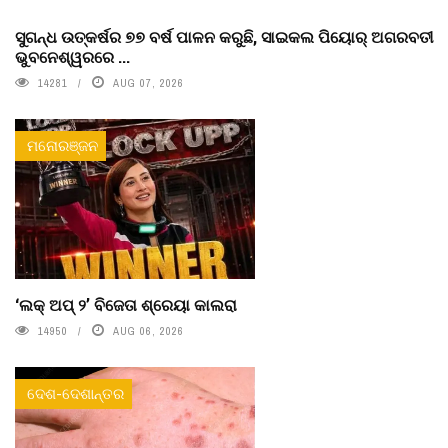
ସୁଗନ୍ଧ ଉତ୍କର୍ଷର ୭୭ ବର୍ଷ ପାଳନ କରୁଛି, ସାଇକଲ ପିୟୋର୍‌ ଅଗରବତୀ
ଭୁବନେଶ୍ୱରରେ ...
14281
AUG 07, 2026
ମନୋରଞ୍ଜନ
‘ଲକ୍ ଅପ୍ ୨’ ବିଜେତା ଶ୍ରେୟା କାଲରା
14950
AUG 06, 2026
ଦେଶ-ଦେଶାନ୍ତର