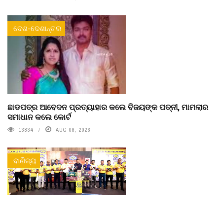
ଦେଶ-ଦେଶାନ୍ତର
ଛାଡପତ୍ର ଆବେଦନ ପ୍ରତ୍ୟାହାର କଲେ ବିଜୟଙ୍କ ପତ୍ନୀ, ମାମଲାର
ସମାଧାନ କଲେ କୋର୍ଟ
13834
AUG 08, 2026
ବାଣିଜ୍ୟ