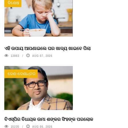
ବିଶେଷ
ଏହି ଉପାୟ ଆପଣାଇଲେ ଘର ଖାଦ୍ୟ ଖାଇବେ ପିଲା
13863
AUG 07, 2026
ଦେଶ-ଦେଶାନ୍ତର
ବିଏସ୍‌ପିର ବିଧାୟକ ଉମା ଶଙ୍କର ସିଂହଙ୍କ ପରଲୋକ
15235
AUG 06, 2026