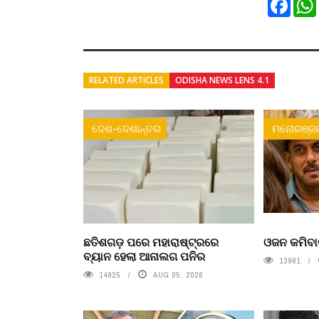
Faceb
RELATED ARTICLES
ODISHA NEWS LENS 4.1
ଦେଶ-ଦେଶାନ୍ତର
ମନୋରଞ୍ଜ
ଛତିଶଗଡ଼ ପରେ ମହାରାଷ୍ଟ୍ରରେ
ଓଜନ କମିବା
ବ୍ୟାନ ହେଲା ଆନାଲଗ ପନିର
13961
14825
AUG 05, 2026