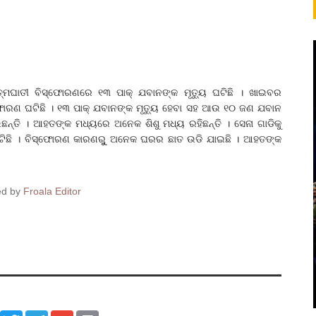
୍ମଘାତୀ ବିସ୍ଫୋରଣରେ ୧୩ ପାକ୍‌ ଯବାନଙ୍କ ମୃତ୍ୟୁ ଘଟିଛି । ଖାଇବର
ଫୋରଣ ଘଟିଛି । ୧୩ ପାକ୍‌ ଯବାନଙ୍କ ମୃତ୍ୟୁ ହେବା ସହ ଆଉ ୧୦ ଜଣ ଯବାନ
୍ତି । ଆହତଙ୍କ ମଧ୍ୟରେ ଅନେକ ଶିଶୁ ମଧ୍ୟ ରହିଛନ୍ତି । ସେନା ଗାଡିକୁ
ଏହା ଘଟିଛି । ବିସ୍ଫୋରଣ କାରଣରୁୁ ଅନେକ ଘରର ଛାତ ଉଡି ଯାଇଛି । ଆହତଙ୍କ
ed by
Froala Editor