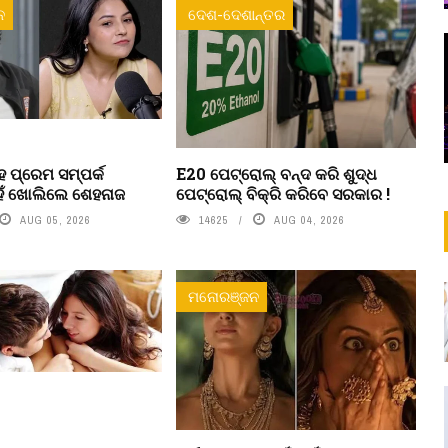
ନ
ଦେଶ-ଦେଶାନ୍ତର
 ପ୍ରେମ ସମ୍ପର୍କ
E20 ପେଟ୍ରୋଲ୍ ବନ୍ଦ କରି ଶୁଦ୍ଧ
ହଁ ଖୋଲିଲେ ଶେହନାଜ
ପେଟ୍ରୋଲ୍ ବିକ୍ରି କରିବେ ସରକାର !
AUG 05, 2026
14625
AUG 04, 2026
ମନୋରଞ୍ଜନ