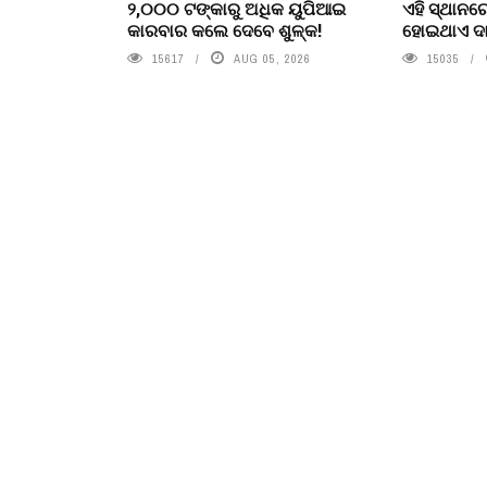
୨,୦୦୦ ଟଙ୍କାରୁ ଅଧିକ ୟୁପିଆଇ
ଏହି ସ୍ଥାନର
କାରବାର କଲେ ଦେବେ ଶୁଳ୍କ!
ହୋଇଥାଏ ଦା
15617
AUG 05, 2026
15035