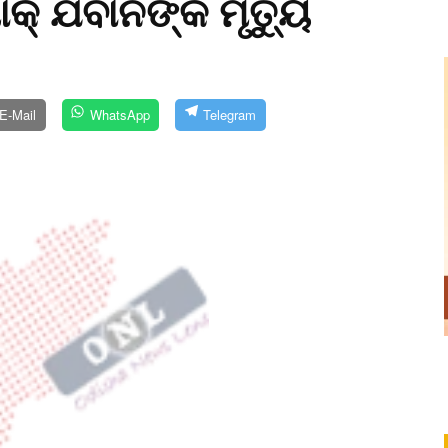
୍‌ ଯବାନଙ୍କ ମୃତ୍ୟୁ
E-Mail
WhatsApp
Telegram