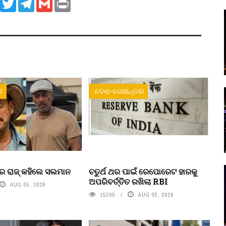
ook
WhatsApp
Twitter
Telegram
Gmail
Print
ନ
ଦେଶ-ଦେଶାନ୍ତର
ର ରାଜ୍ କହିଲେ ସଲମାନ
ଚତୁର୍ଥ ଥର ପାଇଁ ରେପୋରେଟ ହାରକୁ
ଅପରିବର୍ତ୍ତିତ ରଖିଲା RBI
AUG 05, 2026
15295
AUG 05, 2026