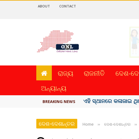
ABOUT
CONTACT
ରାଜ୍ୟ
ରାଜନୀତି
ଦେଶ-ଦେ
ଅନ୍ୟାନ୍ୟ
ଏହି ସ୍ଥାନରେ କଳାଜାଇ ଥି
BREAKING NEWS
ଦେଶ-ଦେଶାନ୍ତର
Home
››
ଦେଶ-ଦେଶାନ୍ତର
››