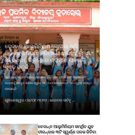
ବେଦାନ୍ତ ଆଲୁମିନିୟମ କୋଇଲା ଖଣି
ପ୍ରକଳ୍ପ ବିଦ୍ୟା ଜରିଆରେ ଝାରସୁଗୁଡ଼ା ଏବଂ
ସୁନ୍ଦରଗଡ଼ ଜିଲ୍ଲାରେ ଗ୍ରାମୀଣ ଶିକ୍ଷାକୁ
ସୁଦୃଢ଼ କରୁଛି
ପାଠପଢାକୁ ଉନ୍ନତ କରିବା, ଶିକ୍ଷକଙ୍କୁ ସମର୍ଥନ କରିବା ଏବଂ ଶିକ୍ଷାଗତ
ସମ୍ବଳକୁ ମଜବୁତ କରିବା ଦ୍ୱାରା ୨୫,୦୦୦ ଛାତ୍ରଛାତ୍ରୀ ଏହା ଦ୍ୱାରା ଉପକୃତ
ହୋଇଛନ୍ତି
ଭୁବନେଶ୍ୱର ୦୪/୦୮/୨୦୨୬ : ଭାରତର ସର୍ବବୃ ...
ବେଦାନ୍ତ ଆଲୁମିନିୟମ ସମର୍ଥିତ ଯୁବ
ତୀରନ୍ଦାଜ ୩ଟି ସ୍ୱର୍ଣ୍ଣ ପଦକ ଜିତିବା