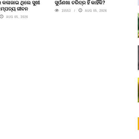
େ କଳାଜାଇ ଥିଲେ ସୁଖୀ
ସୁର୍ପଣଖା ଚରିତ୍ର ହିଁ କାହିଁକି?
ମ୍ପତ୍ୟ ଜୀବନ
15553
AUG 05, 2026
AUG 05, 2026