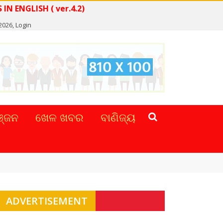
ENGLISH ( ver.4.2)
2026,
Login
୍ଜନ
ଖେଳ ଖବର
ବାଣିଜ୍ୟ
ADVERTISEMENT