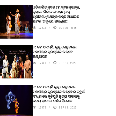
ଓଡ଼ିଶାଲିଙ୍କ୍ସର ୮ମ ସ୍ଵନକ୍ଷତ୍ର,
ଲୁହରେ ଭିଜାଇଲା ମହାପ୍ରଭୁ
ଶ୍ରୀଜଗନ୍ନାଥଙ୍କ ଭକ୍ତି ଆଧାରିତ
ନାଟକ ‘ଅଦୃଶ୍ୟ ଜଗନ୍ନାଥ‘
17015
JUN 25, 2025
୨୯ ତମ ଓଏମ୍‌ସି. ଗୁରୁ କେଳୁଚରଣ
ମହାପାତ୍ର ପୁରସ୍କାର ଉତ୍ସବ
ଉଦ୍‍ଯାପିତ
17624
SEP 10, 2023
୨୯ ତମ ଓଏମ୍‌ସି ଗୁରୁ କେଳୁଚରଣ
ମହାପାତ୍ର ପୁରସ୍କାର ଉତ୍ସବର ଚତୁର୍ଥ
ସଂଧ୍ୟାରେ କୁଚିପୁଡ଼ି ନୃତ୍ୟ ସାଙ୍ଗକୁ
ତବଲା ବାଦରେ ଦର୍ଶକ ବିଭୋର
17675
SEP 09, 2023