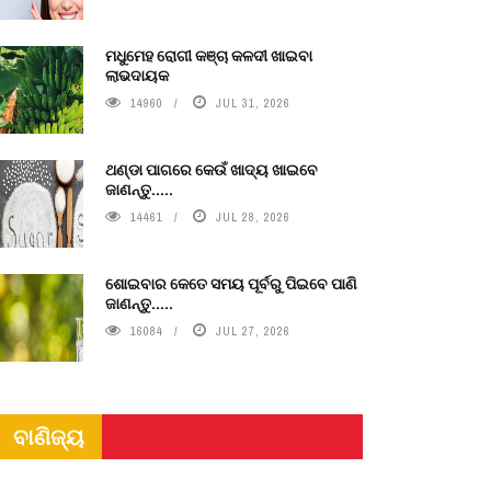
ମଧୁମେହ ରୋଗୀ କଞ୍ଚା କଳଦୀ ଖାଇବା
ଲାଭଦାୟକ
14960
JUL 31, 2026
ଥଣ୍ଡା ପାଗରେ କେଉଁ ଖାଦ୍ୟ ଖାଇବେ
ଜାଣନ୍ତୁ.....
14461
JUL 28, 2026
ଶୋଇବାର କେତେ ସମୟ ପୂର୍ବରୁ ପିଇବେ ପାଣି
ଜାଣନ୍ତୁ.....
16084
JUL 27, 2026
ବାଣିଜ୍ୟ