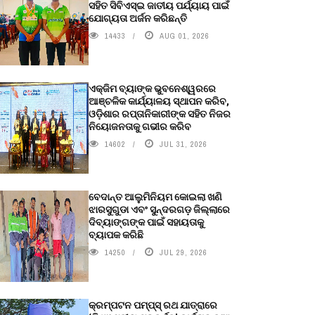
ସହିତ ସିବିଏସ୍ଇ ଜାତୀୟ ପର୍ଯ୍ୟାୟ ପାଇଁ
ଯୋଗ୍ୟତା ଅର୍ଜନ କରିଛନ୍ତି
14433
AUG 01, 2026
ଏକ୍ଜିମ ବ୍ୟାଙ୍କ ଭୁବନେଶ୍ୱରରେ
ଆଞ୍ଚଳିକ କାର୍ଯ୍ୟାଳୟ ସ୍ଥାପନ କରିବ,
ଓଡ଼ିଶାର ରପ୍ତାନିକାରୀଙ୍କ ସହିତ ନିଜର
ନିୟୋଜନତାକୁ ଗଭୀର କରିବ
14602
JUL 31, 2026
ବେଦାନ୍ତ ଆଲୁମିନିୟମ କୋଇଲା ଖଣି
ଝାରସୁଗୁଡା ଏବଂ ସୁନ୍ଦରଗଡ଼ ଜିଲ୍ଲାରେ
ଦିବ୍ୟାଙ୍ଗଙ୍କ ପାଇଁ ସହାୟତାକୁ
ବ୍ୟାପକ କରିଛି
14250
JUL 29, 2026
କ୍ରମ୍ପଟନ ପମ୍ପ୍‌ସ୍‌ ରଥ ଯାତ୍ରାରେ