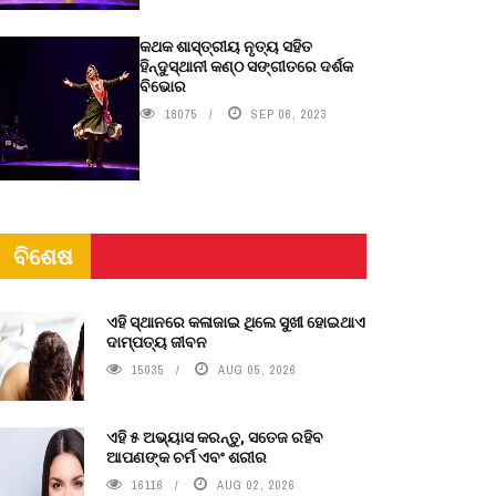
କଥକ ଶାସ୍ତ୍ରୀୟ ନୃତ୍ୟ ସହିତ
ହିନ୍ଦୁସ୍ଥାନୀ କଣ୍ଠ ସଙ୍ଗୀତରେ ଦର୍ଶକ
ବିଭୋର
18075
SEP 06, 2023
ବିଶେଷ
ଏହି ସ୍ଥାନରେ କଳାଜାଇ ଥିଲେ ସୁଖୀ ହୋଇଥାଏ
ଦାମ୍ପତ୍ୟ ଜୀବନ
15035
AUG 05, 2026
ଏହି ୫ ଅଭ୍ୟାସ କରନ୍ତୁ, ସତେଜ ରହିବ
ଆପଣଙ୍କ ଚର୍ମ ଏବଂ ଶରୀର
16116
AUG 02, 2026