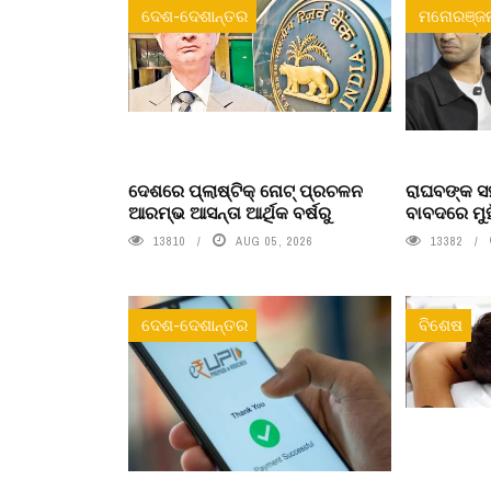
ଦେଶ-ଦେଶାନ୍ତର
ମନୋରଞ୍ଜ
ଦେଶରେ ପ୍ଲାଷ୍ଟିକ୍ ନୋଟ୍‌ ପ୍ରଚଳନ
ରାଘବଙ୍କ ସହ
ଆରମ୍ଭ ଆସନ୍ତା ଆର୍ଥିକ ବର୍ଷରୁ
ବାବଦରେ ମୁ
13810
AUG 05, 2026
13382
ଦେଶ-ଦେଶାନ୍ତର
ବିଶେଷ