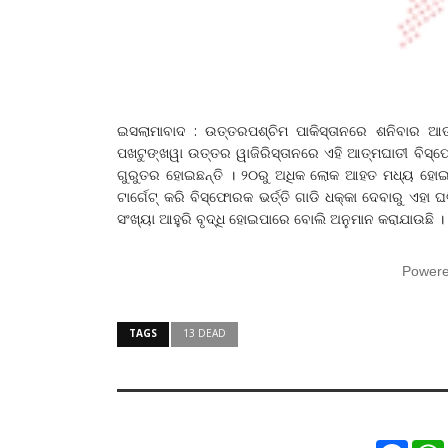
ଇସଲାମାବାଦ : ଉତ୍ତରପଶ୍ଚିମ ପାକିସ୍ତାନରେ ଶନିବାର ଆତ
ପଖଟୁଙ୍ଖୱା ଉତ୍ତର ୱାଜିରିସ୍ତାନରେ ଏହି ଆତ୍ମଘାତୀ ବିସ୍
ଗୁରୁତର ହୋଇଛନ୍ତି । ୨୦ରୁ ଅଧିକ ଲୋକ ଆହତ ମଧ୍ୟ ହୋଇଛନ
ଟାର୍ଗେଟ୍‌ କରି ବିସ୍ଫୋରକ ଭର୍ତ୍ତି ଗାଡି ଧକ୍କା ଦେବାରୁ 
ସଂଖ୍ୟା ଆହୁରି ବୃଦ୍ଧି ହୋଇପାରେ ବୋଲି ଅନୁମାନ କରାଯାଉଛି ।
Power
TAGS
13 DEAD