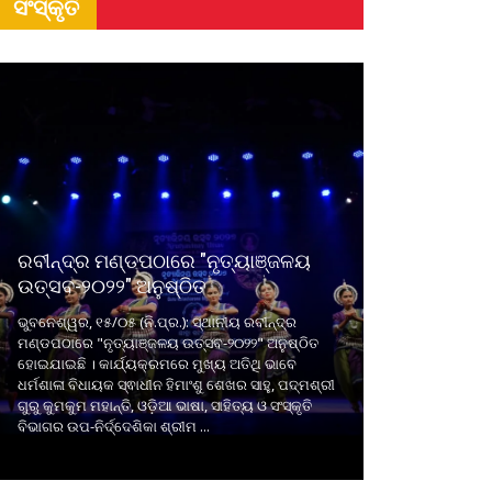
ସଂସ୍କୃତି
ରବୀନ୍ଦ୍ର ମଣ୍ଡପଠାରେ "ନୃତ୍ୟାଞ୍ଜଳୟ
ଉତ୍ସବ-୨୦୨୨" ଅନୁଷ୍ଠିତ
ଭୁବନେଶ୍ୱର, ୧୫/୦୫ (ନି.ପ୍ର.): ସ୍ଥାନୀୟ ରବୀନ୍ଦ୍ର
ମଣ୍ଡପଠାରେ "ନୃତ୍ୟାଞ୍ଜଳୟ ଉତ୍ସବ-୨୦୨୨" ଅନୁଷ୍ଠିତ
ହୋଇଯାଇଛି । କାର୍ଯ୍ୟକ୍ରମରେ ମୁଖ୍ୟ ଅତିଥି ଭାବେ
ଧର୍ମଶାଳା ବିଧାୟକ ସ୍ଵାଧୀନ ହିମାଂଶୁ ଶେଖର ସାହୁ, ପଦ୍ମଶ୍ରୀ
ଗୁରୁ କୁମକୁମ ମହାନ୍ତି, ଓଡ଼ିଆ ଭାଷା, ସାହିତ୍ୟ ଓ ସଂସ୍କୃତି
ବିଭାଗର ଉପ-ନିର୍ଦ୍ଦେଶିକା ଶ୍ରୀମ ...