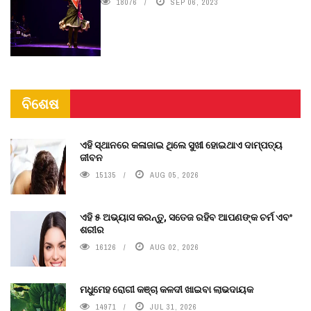
18076
SEP 06, 2023
ବିଶେଷ
ଏହି ସ୍ଥାନରେ କଳାଜାଇ ଥିଲେ ସୁଖୀ ହୋଇଥାଏ ଦାମ୍ପତ୍ୟ
ଜୀବନ
15135
AUG 05, 2026
ଏହି ୫ ଅଭ୍ୟାସ କରନ୍ତୁ, ସତେଜ ରହିବ ଆପଣଙ୍କ ଚର୍ମ ଏବଂ
ଶରୀର
16126
AUG 02, 2026
ମଧୁମେହ ରୋଗୀ କଞ୍ଚା କଳଦୀ ଖାଇବା ଲାଭଦାୟକ
14971
JUL 31, 2026