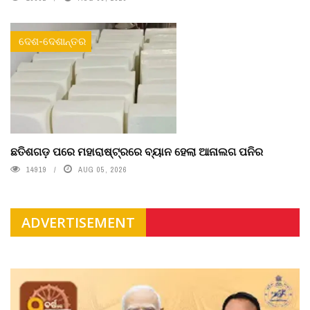
ଦେଶ-ଦେଶାନ୍ତର
ଛତିଶଗଡ଼ ପରେ ମହାରାଷ୍ଟ୍ରରେ ବ୍ୟାନ ହେଲା ଆନାଲଗ ପନିର
14919
AUG 05, 2026
ADVERTISEMENT