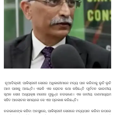
ନୂଆଦିଲ୍ଲୀ: ପାକିସ୍ତାନୀ ସେନାର ଅଧିକାରୀମାନେ ମଦ୍ୟ ପାନ କରିବାକୁ ଲୁଚି ଲୁଚି
ଆମ ପାଖକୁ ଆସନ୍ତି। ଏଭଳି ଏକ ରୋଚକ କଥା କହିଛନ୍ତି ପୂର୍ବତନ ଭାରତୀୟ
ସ୍ଥଳ ସେନା ଅଧ୍ୟକ୍ଷ ମନୋଜ ମୁକୁନ୍ଦ ନରଭଣେ। ଏକ ଜାତୀୟ ଗଣମାଧ୍ୟମ
ସହିତ ଆଲୋଚନା ସମୟରେ ସେ ଏହା ପ୍ରକାଶ କରିଛନ୍ତି।
ନରଭଣେଙ୍କ କହିବା ଅନସୁାରେ, ପାକିସ୍ତାନୀ ସେନାରେ ମଦ୍ୟପାନ କରିବା ଉପରେ