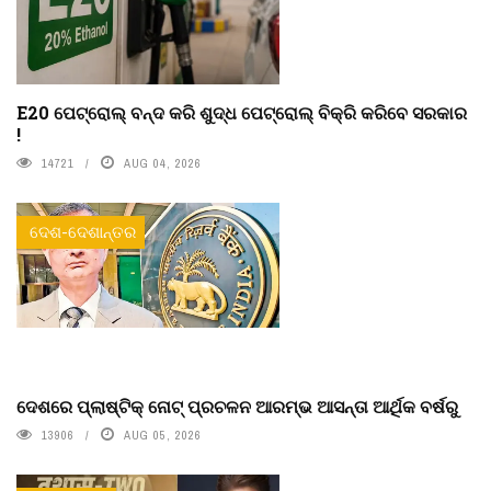
E20 ପେଟ୍ରୋଲ୍ ବନ୍ଦ କରି ଶୁଦ୍ଧ ପେଟ୍ରୋଲ୍ ବିକ୍ରି କରିବେ ସରକାର
!
14721
AUG 04, 2026
ଦେଶ-ଦେଶାନ୍ତର
ଦେଶରେ ପ୍ଲାଷ୍ଟିକ୍ ନୋଟ୍‌ ପ୍ରଚଳନ ଆରମ୍ଭ ଆସନ୍ତା ଆର୍ଥିକ ବର୍ଷରୁ
13906
AUG 05, 2026