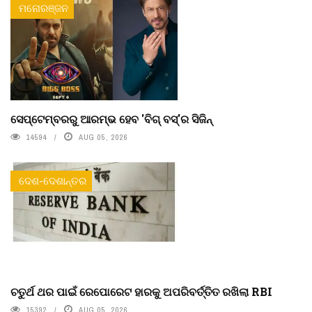
ମନୋରଞ୍ଜନ
ସେପ୍ଟେମ୍ବରରୁ ଆରମ୍ଭ ହେବ 'ବିଗ୍ ବସ୍'ର ସିଜିନ୍
14594
AUG 05, 2026
ଦେଶ-ଦେଶାନ୍ତର
ଚତୁର୍ଥ ଥର ପାଇଁ ରେପୋରେଟ ହାରକୁ ଅପରିବର୍ତ୍ତିତ ରଖିଲା RBI
15392
AUG 05, 2026