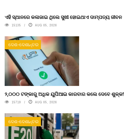
ଏହି ସ୍ଥାନରେ କଳାଜାଇ ଥିଲେ ସୁଖୀ ହୋଇଥାଏ ଦାମ୍ପତ୍ୟ ଜୀବନ
15135
AUG 05, 2026
ଦେଶ-ଦେଶାନ୍ତର
୨,୦୦୦ ଟଙ୍କାରୁ ଅଧିକ ୟୁପିଆଇ କାରବାର କଲେ ଦେବେ ଶୁଳ୍କ!
15719
AUG 05, 2026
ଦେଶ-ଦେଶାନ୍ତର