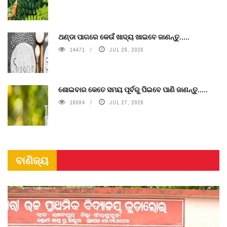
ଥଣ୍ଡା ପାଗରେ କେଉଁ ଖାଦ୍ୟ ଖାଇବେ ଜାଣନ୍ତୁ.....
14471
JUL 28, 2026
ଶୋଇବାର କେତେ ସମୟ ପୂର୍ବରୁ ପିଇବେ ପାଣି ଜାଣନ୍ତୁ.....
16094
JUL 27, 2026
ବାଣିଜ୍ୟ