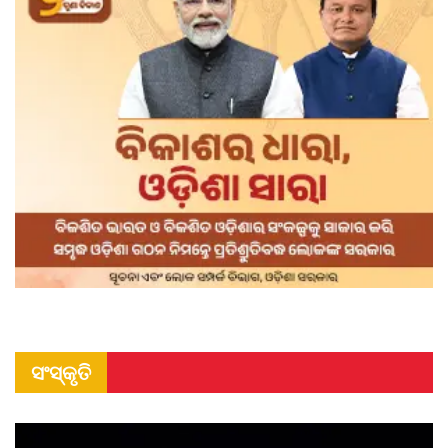
ସଂସ୍କୃତି