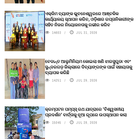
ଏକ୍ଜିମ ବ୍ୟାଙ୍କ ଭୁବନେଶ୍ୱରରେ ଆଞ୍ଚଳିକ
କାର୍ଯ୍ୟାଳୟ ସ୍ଥାପନ କରିବ, ଓଡ଼ିଶାର ରପ୍ତାନିକାରୀଙ୍କ
ସହିତ ନିଜର ନିୟୋଜନତାକୁ ଗଭୀର କରିବ
14603
JUL 31, 2026
ବେଦାନ୍ତ ଆଲୁମିନିୟମ କୋଇଲା ଖଣି ଝାରସୁଗୁଡା ଏବଂ
ସୁନ୍ଦରଗଡ଼ ଜିଲ୍ଲାରେ ଦିବ୍ୟାଙ୍ଗଙ୍କ ପାଇଁ ସହାୟତାକୁ
ବ୍ୟାପକ କରିଛି
14251
JUL 29, 2026
କ୍ରମ୍ପଟନ ପମ୍ପ୍‌ସ୍‌ ରଥ ଯାତ୍ରାରେ ‘ବିଶ୍ୱସନୀୟ
ପ୍ରଦର୍ଶନ’ ବାର୍ତ୍ତାକୁ ନୂଆ ରୂପରେ ଉପସ୍ଥାପନ କଲା
15045
JUL 28, 2026