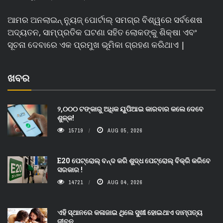
ଆମର ଅନଲାଇନ୍ ନ୍ୟୁଜ୍ ପୋର୍ଟାଲ୍ ସମଗ୍ର ବିଶ୍ୱରେ ସର୍ବଶେଷ
ଅଦ୍ୟତନ, ସାମ୍ପ୍ରତିକ ଘଟଣା ସହିତ ଲୋକଙ୍କୁ ଶିକ୍ଷା ଏବଂ
ସୂଚନା ଦେବାରେ ଏକ ପ୍ରମୁଖ ଭୂମିକା ଗ୍ରହଣ କରିଥାଏ |
ଖବର
୨,୦୦୦ ଟଙ୍କାରୁ ଅଧିକ ୟୁପିଆଇ କାରବାର କଲେ ଦେବେ
ଶୁଳ୍କ!
15719
AUG 05, 2026
E20 ପେଟ୍ରୋଲ୍ ବନ୍ଦ କରି ଶୁଦ୍ଧ ପେଟ୍ରୋଲ୍ ବିକ୍ରି କରିବେ
ସରକାର !
14721
AUG 04, 2026
ଏହି ସ୍ଥାନରେ କଳାଜାଇ ଥିଲେ ସୁଖୀ ହୋଇଥାଏ ଦାମ୍ପତ୍ୟ
ଜୀବନ