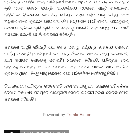
ପ୍ରତିବନ୍ଧକ ରହିଛି। ତେଣୁ ପାକିସ୍ତାନୀ ସେନାର ଅଧିକାରୀ ଏବଂ ଯବାନମାନେ ଲୁଚି
ଲୁଚି ଏହାର ସେବନ କରନ୍ତି। ଅନ୍ତର୍ଜାତୀୟ ସ୍ତରରେ ଶାନ୍ତି ରକ୍ଷାକାରୀ
ବାହିନୀରେ ବିଦେଶରେ ଭାରତୀୟ ସୈନ୍ୟମାନଙ୍କ ସହିତ ପାକ୍‌ ସୈନ୍ୟ ଏବଂ
ଅଧିକାରୀମାନେ ମୁତୟନ ହୋଇଥାଆନ୍ତି। ମଦ୍ୟପାନ ପାଇଁ ବାରଣ ହୋଇଥିବାରୁ
ସେମାନେ ରାତିରେ ଲୁଚି ଲୁଚି ଆମ ଶିବିରକୁ ଆସନ୍ତି ଏବଂ ମଦ୍ୟ ପାନ ପାଇଁ
ଅନୁରୋଧ କରନ୍ତି ବୋଲି ନରଭଣେ କହିଛନ୍ତି।
ନରଭଣେ ଆହୁରି କହିଛନ୍ତି ଯେ, ସେ ୪ ଦଶନ୍ଧି ପର୍ଯ୍ୟନ୍ତ ଭାରତୀୟ ସେନାରେ
କାର୍ଯ୍ୟ କରିଛନ୍ତି। ପାକିସ୍ତାନୀ ସେନା ସମ୍ପର୍କରେ ସେ ଅନେକ ତଥ୍ୟ ଦେଇଛନ୍ତି,
ଯାହା ସାଧାରଣ ଲୋକଙ୍କୁ ଜଣାନାହିଁ। ନରଭଣେ କହିଛନ୍ତି, ପାକିସ୍ତାନ ସେନା
ବାହାରକୁ ଦେଖିବାକୁ ଗୋଟିଏ ପ୍ରକାର ଏବଂ ପରଦା ପଛରେ ଆଉ ଗୋଟିଏ
ପ୍ରକାର ଥିଲେ। କିନ୍ତୁ ପାକ୍ ସେନାରେ ଏବେ ପରିବର୍ତ୍ତନ ଦେଖିବାକୁ ମିଳିଛି।
ଜିଆଉଲ ହକ୍‌ ପାକିସ୍ତାନ ରାଷ୍ଟ୍ରପତି ହେବା ପରଠାରୁ ପାକ୍ ସେନାରେ ପରିବର୍ତ୍ତନ
ଦେଖାଯାଇଛି। ଏହି ସମୟରେ ପାକିସ୍ତାନୀ ସେନାର ଇସଲାମୀକରଣ ହୋଇଛି ବୋଲି
ନରଭଣେ କହିଛନ୍ତି।
Powered by
Froala Editor
TAGS
MONAJ MUKUND NARAVANE