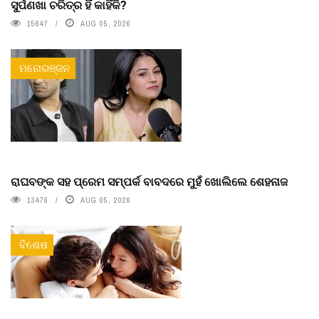
ସୁର୍ପଣଖା ଚରିତ୍ର ହିଁ କାହିଁକି?
15647
AUG 05, 2026
ମନୋରଞ୍ଜନ
ରାଘବଙ୍କ ସହ ପ୍ରେମ ସମ୍ପର୍କ ବାବଦରେ ମୁହଁ ଖୋଲିଲେ ଶେହନାଜ
13476
AUG 05, 2026
ବିଶେଷ