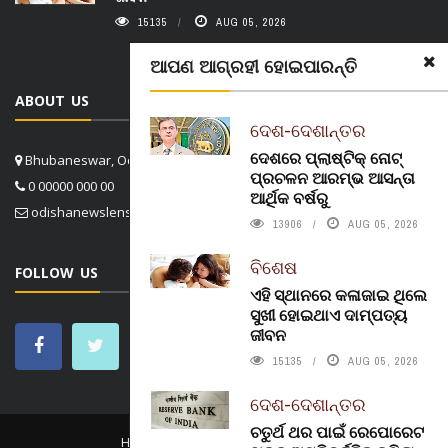
15135
AUG 05, 2026
ଆପଣ ଆଗ୍ରହୀ ହୋଇପାରନ୍ତି
ABOUT US
ଦେଶ-ଦେଶାନ୍ତର
ଦେଶରେ ପ୍ଲାଷ୍ଟିକ୍ ନୋଟ୍‌
Bhubaneswar, Odisha, India
ପ୍ରଚଳନ ଆରମ୍ଭ ଆସନ୍ତା
0 00000 000 00
ଆର୍ଥିକ ବର୍ଷରୁ
odishanewslens@gmail.com
13906
AUG 05, 2026
ବିଶେଷ
FOLLOW US
ଏହି ସ୍ଥାନରେ କଳାଜାଇ ଥିଲେ
ସୁଖୀ ହୋଇଥାଏ ଦାମ୍ପତ୍ୟ
ଜୀବନ
15135
AUG 05, 2026
ଦେଶ-ଦେଶାନ୍ତର
ଚତୁର୍ଥ ଥର ପାଇଁ ରେପୋରେଟ
HOME
CONTACT US
ABOUT US