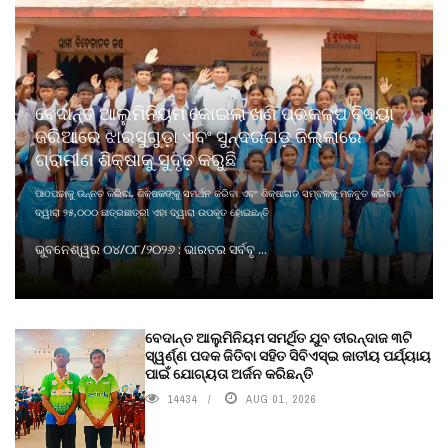
ବେଦାନ୍ତ ଆଲୁମିନିୟମ କୋଇଲା ଖଣି ପ୍ରକଳ୍ପ ବିଦ୍ୟା
ଜରିଆରେ ଝାରସୁଗୁଡ଼ା ଏବଂ ସୁନ୍ଦରଗଡ଼ ଜିଲ୍ଲାରେ
ଗ୍ରାମୀଣ ଶିକ୍ଷାକୁ ସୁଦୃଢ଼ କରୁଛି
ପାଠପଢାକୁ ଉନ୍ନତ କରିବା, ଶିକ୍ଷକଙ୍କୁ ସମର୍ଥନ କରିବା ଏବଂ ଶିକ୍ଷାଗତ ସମ୍ବଳକୁ ମଜବୁତ କରିବା
ଦ୍ୱାରା ୨୫,୦୦୦ ଛାତ୍ରଛାତ୍ରୀ ଏହା ଦ୍ୱାରା ଉପକୃତ ହୋଇଛନ୍ତି
ଭୁବନେଶ୍ୱର ୦୪/୦୮/୨୦୨୬ : ଭାରତର ସର୍ବବୃ ...
ବେଦାନ୍ତ ଆଲୁମିନିୟମ ସମର୍ଥିତ ଯୁବ ତୀରନ୍ଦାଜ ୩ଟି
ସ୍ୱର୍ଣ୍ଣ ପଦକ ଜିତିବା ସହିତ ସିବିଏସ୍ଇ ଜାତୀୟ ପର୍ଯ୍ୟାୟ
ପାଇଁ ଯୋଗ୍ୟତା ଅର୍ଜନ କରିଛନ୍ତି
14434
AUG 01, 2026