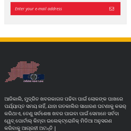
ଆଜିକାଲି, ମୁଦ୍ରିତ ଖବରକାଗଜ ପଢିବା ପାଇଁ ଲୋକଙ୍କ ପାଖରେ
ପର୍ଯ୍ୟାପ୍ତ ସମୟ ନାହିଁ, ଯାହା ଗତକାଲିର ସାଧାରଣ ଘଟଣାକୁ କଭର୍
କରିଥାଏ, ତେଣୁ ସର୍ବଶେଷ ଖବର ପାଇବା ପାଇଁ ସେମାନେ ସର୍ବଦା
ୱେବ୍ ପୋର୍ଟାଲ୍ କିମ୍ବା ଇଲେକ୍ଟ୍ରୋନିକ୍ ମିଡିଆ ଅନୁସରଣ
କରିବାକୁ ଆଗ୍ରହୀ ଅଟନ୍ତି |