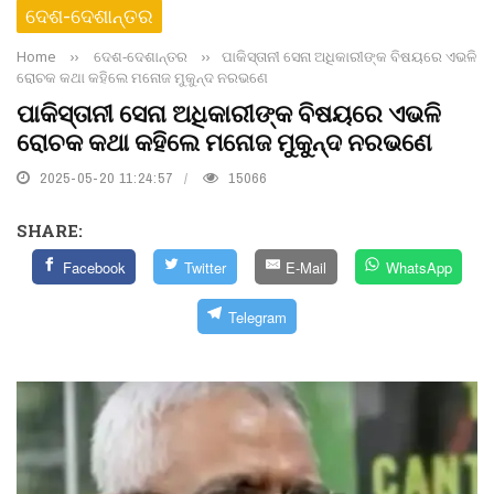
ଦେଶ-ଦେଶାନ୍ତର
Home
››
ଦେଶ-ଦେଶାନ୍ତର
››
ପାକିସ୍ତାନୀ ସେନା ଅଧିକାରୀଙ୍କ ବିଷୟରେ ଏଭଳି
ରୋଚକ କଥା କହିଲେ ମନୋଜ ମୁକୁନ୍ଦ ନରଭଣେ
ପାକିସ୍ତାନୀ ସେନା ଅଧିକାରୀଙ୍କ ବିଷୟରେ ଏଭଳି
ରୋଚକ କଥା କହିଲେ ମନୋଜ ମୁକୁନ୍ଦ ନରଭଣେ
2025-05-20 11:24:57
15066
SHARE:
Facebook
Twitter
E-Mail
WhatsApp
Telegram