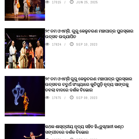
17015
JUN 25, 2025
୨୯ ତମ ଓଏମ୍‌ସି. ଗୁରୁ କେଳୁଚରଣ ମହାପାତ୍ର ପୁରସ୍କାର
ଉତ୍ସବ ଉଦ୍‍ଯାପିତ
17624
SEP 10, 2023
୨୯ ତମ ଓଏମ୍‌ସି ଗୁରୁ କେଳୁଚରଣ ମହାପାତ୍ର ପୁରସ୍କାର
ଉତ୍ସବର ଚତୁର୍ଥ ସଂଧ୍ୟାରେ କୁଚିପୁଡ଼ି ନୃତ୍ୟ ସାଙ୍ଗକୁ
ତବଲା ବାଦରେ ଦର୍ଶକ ବିଭୋର
17675
SEP 09, 2023
କଥକ ଶାସ୍ତ୍ରୀୟ ନୃତ୍ୟ ସହିତ ହିନ୍ଦୁସ୍ଥାନୀ କଣ୍ଠ
ସଙ୍ଗୀତରେ ଦର୍ଶକ ବିଭୋର