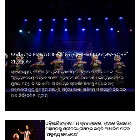
ରବୀନ୍ଦ୍ର ମଣ୍ଡପଠାରେ "ନୃତ୍ୟାଞ୍ଜଳୟ ଉତ୍ସବ-୨୦୨୨"
ଅନୁଷ୍ଠିତ
ଭୁବନେଶ୍ୱର, ୧୫/୦୫ (ନି.ପ୍ର.): ସ୍ଥାନୀୟ ରବୀନ୍ଦ୍ର ମଣ୍ଡପଠାରେ
"ନୃତ୍ୟାଞ୍ଜଳୟ ଉତ୍ସବ-୨୦୨୨" ଅନୁଷ୍ଠିତ ହୋଇଯାଇଛି । କାର୍ଯ୍ୟକ୍ରମରେ
ମୁଖ୍ୟ ଅତିଥି ଭାବେ ଧର୍ମଶାଳା ବିଧାୟକ ସ୍ଵାଧୀନ ହିମାଂଶୁ ଶେଖର ସାହୁ,
ପଦ୍ମଶ୍ରୀ ଗୁରୁ କୁମକୁମ ମହାନ୍ତି, ଓଡ଼ିଆ ଭାଷା, ସାହିତ୍ୟ ଓ ସଂସ୍କୃତି ବିଭାଗର
ଉପ-ନିର୍ଦ୍ଦେଶିକା ଶ୍ରୀମ ...
ଓଡ଼ିଶାଲିଙ୍କ୍ସର ୮ମ ସ୍ଵନକ୍ଷତ୍ର, ଲୁହରେ ଭିଜାଇଲା
ମହାପ୍ରଭୁ ଶ୍ରୀଜଗନ୍ନାଥଙ୍କ ଭକ୍ତି ଆଧାରିତ ନାଟକ
‘ଅଦୃଶ୍ୟ ଜଗନ୍ନାଥ‘