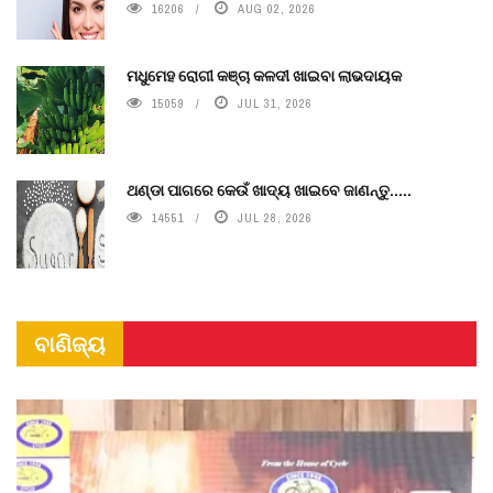
16206
AUG 02, 2026
ମଧୁମେହ ରୋଗୀ କଞ୍ଚା କଳଦୀ ଖାଇବା ଲାଭଦାୟକ
15059
JUL 31, 2026
ଥଣ୍ଡା ପାଗରେ କେଉଁ ଖାଦ୍ୟ ଖାଇବେ ଜାଣନ୍ତୁ.....
14551
JUL 28, 2026
ବାଣିଜ୍ୟ