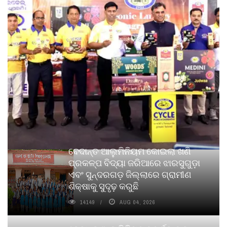
ବେଦାନ୍ତ ଆଲୁମିନିୟମ କୋଇଲା ଖଣି
ପ୍ରକଳ୍ପ ବିଦ୍ୟା ଜରିଆରେ ଝାରସୁଗୁଡ଼ା
ଏବଂ ସୁନ୍ଦରଗଡ଼ ଜିଲ୍ଲାରେ ଗ୍ରାମୀଣ
ଶିକ୍ଷାକୁ ସୁଦୃଢ଼ କରୁଛି
14149
AUG 04, 2026