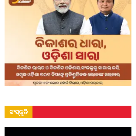
ସଂସ୍କୃତି