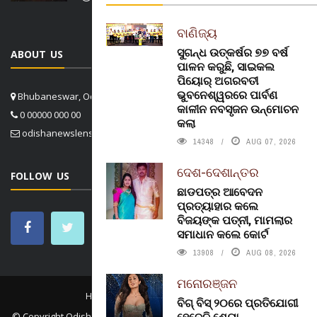
ବାଣିଜ୍ୟ
ସୁଗନ୍ଧ ଉତ୍କର୍ଷର ୭୭ ବର୍ଷ
ABOUT US
ପାଳନ କରୁଛି, ସାଇକଲ
ପିୟୋର୍‌ ଅଗରବତୀ
ଭୁବନେଶ୍ୱରରେ ପାର୍ବଣ
Bhubaneswar, Odisha, India
କାଳୀନ ନବସୃଜନ ଉନ୍ମୋଚନ
0 00000 000 00
କଲା
odishanewslens@gmail.com
14348
AUG 07, 2026
ଦେଶ-ଦେଶାନ୍ତର
FOLLOW US
ଛାଡପତ୍ର ଆବେଦନ
ପ୍ରତ୍ୟାହାର କଲେ
ବିଜୟଙ୍କ ପତ୍ନୀ, ମାମଲାର
ସମାଧାନ କଲେ କୋର୍ଟ
13908
AUG 08, 2026
ମନୋରଞ୍ଜନ
HOME
CONTACT US
ABOUT US
ବିଗ୍ ବିସ୍ ୨୦ରେ ପ୍ରତିଯୋଗୀ
ହେବେନି ଶେୟା
© Copyright
Odisha News Lens 4.1
. All rights reserved. in association