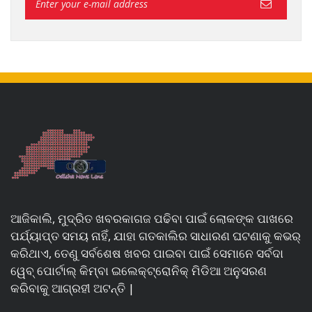
ଆଜିକାଲି, ମୁଦ୍ରିତ ଖବରକାଗଜ ପଢିବା ପାଇଁ ଲୋକଙ୍କ ପାଖରେ
ପର୍ଯ୍ୟାପ୍ତ ସମୟ ନାହିଁ, ଯାହା ଗତକାଲିର ସାଧାରଣ ଘଟଣାକୁ କଭର୍
କରିଥାଏ, ତେଣୁ ସର୍ବଶେଷ ଖବର ପାଇବା ପାଇଁ ସେମାନେ ସର୍ବଦା
ୱେବ୍ ପୋର୍ଟାଲ୍ କିମ୍ବା ଇଲେକ୍ଟ୍ରୋନିକ୍ ମିଡିଆ ଅନୁସରଣ
କରିବାକୁ ଆଗ୍ରହୀ ଅଟନ୍ତି |