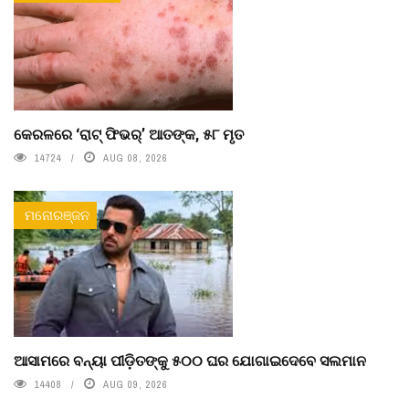
କେରଳରେ ‘ରାଟ୍ ଫିଭର୍’ ଆତଙ୍କ, ୫୮ ମୃତ
14724
AUG 08, 2026
ମନୋରଞ୍ଜନ
ଆସାମରେ ବନ୍ୟା ପୀଡ଼ିତଙ୍କୁ ୫୦୦ ଘର ଯୋଗାଇଦେବେ ସଲମାନ
14408
AUG 09, 2026