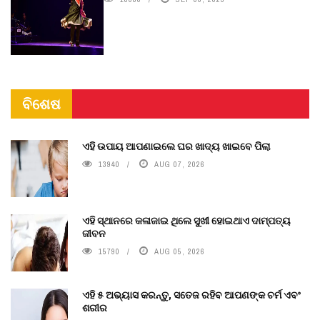
ବିଶେଷ
ଏହି ଉପାୟ ଆପଣାଇଲେ ଘର ଖାଦ୍ୟ ଖାଇବେ ପିଲା
13940
AUG 07, 2026
ଏହି ସ୍ଥାନରେ କଳାଜାଇ ଥିଲେ ସୁଖୀ ହୋଇଥାଏ ଦାମ୍ପତ୍ୟ
ଜୀବନ
15790
AUG 05, 2026
ଏହି ୫ ଅଭ୍ୟାସ କରନ୍ତୁ, ସତେଜ ରହିବ ଆପଣଙ୍କ ଚର୍ମ ଏବଂ
ଶରୀର