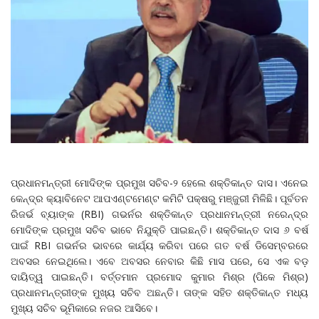
ପ୍ରଧାନମନ୍ତ୍ରୀ ମୋଦିଙ୍କ ପ୍ରମୁଖ ସଚିବ-୨ ହେଲେ ଶକ୍ତିକାନ୍ତ ଦାସ। ଏନେଇ
କେନ୍ଦ୍ର କ୍ୟାବିନେଟ ଆପଏଣ୍ଟମେଣ୍ଟ କମିଟି ପକ୍ଷରୁ ମଞ୍ଜୁରୀ ମିଳିଛି। ପୂର୍ବତନ
ରିଜର୍ଭ ବ୍ୟାଙ୍କ (RBI) ଗଭର୍ନର ଶକ୍ତିକାନ୍ତ ପ୍ରଧାନମନ୍ତ୍ରୀ ନରେନ୍ଦ୍ର
ମୋଦିଙ୍କ ପ୍ରମୁଖ ସଚିବ ଭାବେ ନିଯୁକ୍ତି ପାଇଛନ୍ତି। ଶକ୍ତିକାନ୍ତ ଦାସ ୬ ବର୍ଷ
ପାଇଁ RBI ଗଭର୍ନର ଭାବରେ କାର୍ଯ୍ୟ କରିବା ପରେ ଗତ ବର୍ଷ ଡିସେମ୍ବରରେ
ଅବସର ନେଇଥିଲେ। ଏବେ ଅବସର ନେବାର କିଛି ମାସ ପରେ, ସେ ଏକ ବଡ଼
ଦାୟିତ୍ୱ ପାଇଛନ୍ତି। ବର୍ତ୍ତମାନ ପ୍ରମୋଦ କୁମାର ମିଶ୍ର (ପିକେ ମିଶ୍ର)
ପ୍ରଧାନମନ୍ତ୍ରୀଙ୍କ ମୁଖ୍ୟ ସଚିବ ଅଛନ୍ତି। ତାଙ୍କ ସହିତ ଶକ୍ତିକାନ୍ତ ମଧ୍ୟ
ମୁଖ୍ୟ ସଚିବ ଭୂମିକାରେ ନଜର ଆସିବେ।