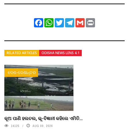
Facebook
WhatsApp
Twitter
Telegram
Gmail
Print
RELATED ARTICLES
ODISHA NEWS LENS 4.1
ଦେଶ-ଦେଶାନ୍ତର
କୂଅ ପାଣି ହଲଚଲ, ଭୂ-ବିଜ୍ଞାନୀ କହିଲେ ଏମିତି...
14125
AUG 09, 2026