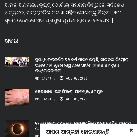
ଆମର ଅନଲାଇନ୍ ନ୍ୟୁଜ୍ ପୋର୍ଟାଲ୍ ସମଗ୍ର ବିଶ୍ୱରେ ସର୍ବଶେଷ
ଅଦ୍ୟତନ, ସାମ୍ପ୍ରତିକ ଘଟଣା ସହିତ ଲୋକଙ୍କୁ ଶିକ୍ଷା ଏବଂ
ସୂଚନା ଦେବାରେ ଏକ ପ୍ରମୁଖ ଭୂମିକା ଗ୍ରହଣ କରିଥାଏ |
ଖବର
ସୁଗନ୍ଧ ଉତ୍କର୍ଷର ୭୭ ବର୍ଷ ପାଳନ କରୁଛି, ସାଇକଲ ପିୟୋର୍‌
ଅଗରବତୀ ଭୁବନେଶ୍ୱରରେ ପାର୍ବଣ କାଳୀନ ନବସୃଜନ
ଉନ୍ମୋଚନ କଲା
14348
AUG 07, 2026
କେରଳରେ ‘ରାଟ୍ ଫିଭର୍’ ଆତଙ୍କ, ୫୮ ମୃତ
14724
AUG 08, 2026
୧୨ ରେ ସବୁଠୁ ଚମତ୍କାର ମହାଜାଗତିକ ଘଟଣା ଦେଖିବ ୟୁରୋପ,
ଚନ୍ଦ୍ର ପଛରେ ଲୁଚିଯିବ ସୂର୍ଯ୍ୟ
ଆପଣ ଆଗ୍ରହୀ ହୋଇପାରନ୍ତି
14689
AUG 08, 2026