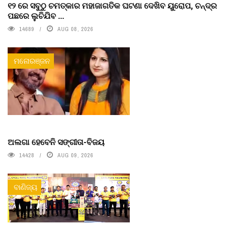
୧୨ ରେ ସବୁଠୁ ଚମତ୍କାର ମହାଜାଗତିକ ଘଟଣା ଦେଖିବ ୟୁରୋପ, ଚନ୍ଦ୍ର
ପଛରେ ଲୁଚିଯିବ ...
14689
AUG 08, 2026
ମନୋରଞ୍ଜନ
ଅଲଗା ହେବେନି ସଙ୍ଗୀତା-ବିଜୟ
14428
AUG 09, 2026
ବାଣିଜ୍ୟ