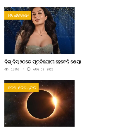
ମନୋରଞ୍ଜନ
ବିଗ୍ ବିସ୍ ୨୦ରେ ପ୍ରତିଯୋଗୀ ହେବେନି ଶେୟା
15058
AUG 09, 2026
ଦେଶ-ଦେଶାନ୍ତର