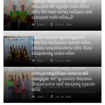
ବେଦାନ୍ତ ଆଲୁମିନିୟମ ସମର୍ଥିତ ଯୁବ
ତୀରନ୍ଦାଜ ୩ଟି ସ୍ୱର୍ଣ୍ଣ ପଦକ ଜିତିବା
ସହିତ ସିବିଏସ୍ଇ ଜାତୀୟ ପର୍ଯ୍ୟାୟ ପାଇଁ
ଯୋଗ୍ୟତା ଅର୍ଜନ କରିଛନ୍ତି
14443
AUG 01, 2026
ଏକ୍ଜିମ ବ୍ୟାଙ୍କ ଭୁବନେଶ୍ୱରରେ
ଆଞ୍ଚଳିକ କାର୍ଯ୍ୟାଳୟ ସ୍ଥାପନ କରିବ,
ଓଡ଼ିଶାର ରପ୍ତାନିକାରୀଙ୍କ ସହିତ ନିଜର
ନିୟୋଜନତାକୁ ଗଭୀର କରିବ
14611
JUL 31, 2026
ସୁଗନ୍ଧ ଉତ୍କର୍ଷର ୭୭ ବର୍ଷ ପାଳନ କରୁଛି, ସାଇକଲ
ବେଦାନ୍ତ ଆଲୁମିନିୟମ କୋଇଲା ଖଣି
ପିୟୋର୍‌ ଅଗରବତୀ ଭୁବନେଶ୍ୱରରେ ପାର୍ବଣ କାଳୀନ
ଝାରସୁଗୁଡା ଏବଂ ସୁନ୍ଦରଗଡ଼ ଜିଲ୍ଲାରେ
ନବସୃଜନ ଉନ୍ମୋଚନ କଲା
ଦିବ୍ୟାଙ୍ଗଙ୍କ ପାଇଁ ସହାୟତାକୁ ବ୍ୟାପକ
ବାଉଁଶ ବିହୀନ କଠିନ ଧୂପ ଏବଂ ମେଦିନୀ ଜୁଡୱା କପ୍‌ ସାମ୍ବ୍ରାନି ପ୍ରଦର୍ଶିତ କରୁଛି; ନବସୃଜନ,
କରିଛି
ଦୀର୍ଘସ୍ଥାୟିତା ଏବଂ ଆଧ୍ୟାତ୍ମିକ ଅନୁଭୂତି ସହିତ ଓଡ଼ିଶା ପ୍ରତି ପ୍ରତିବଦ୍ଧତା ପୁନଃ ସୁଦୃଢୀକରଣ କରୁଛି
14261
JUL 29, 2026