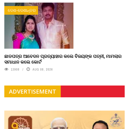
ଦେଶ-ଦେଶାନ୍ତର
ଛାଡପତ୍ର ଆବେଦନ ପ୍ରତ୍ୟାହାର କଲେ ବିଜୟଙ୍କ ପତ୍ନୀ, ମାମଲାର
ସମାଧାନ କଲେ କୋର୍ଟ
13908
AUG 08, 2026
ADVERTISEMENT