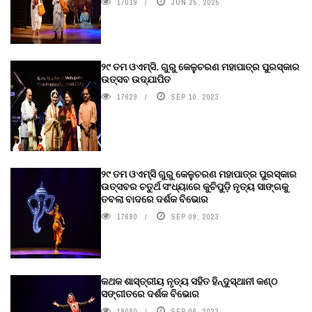
17019
JUN 25, 2025
୨୯ ତମ ଓଏମ୍‌ସି. ଗୁରୁ କେଳୁଚରଣ ମହାପାତ୍ର ପୁରସ୍କାର
ଉତ୍ସବ ଉଦ୍‍ଯାପିତ
17629
SEP 10, 2023
୨୯ ତମ ଓଏମ୍‌ସି ଗୁରୁ କେଳୁଚରଣ ମହାପାତ୍ର ପୁରସ୍କାର
ଉତ୍ସବର ଚତୁର୍ଥ ସଂଧ୍ୟାରେ କୁଚିପୁଡ଼ି ନୃତ୍ୟ ସାଙ୍ଗକୁ
ତବଲା ବାଦରେ ଦର୍ଶକ ବିଭୋର
17680
SEP 09, 2023
କଥକ ଶାସ୍ତ୍ରୀୟ ନୃତ୍ୟ ସହିତ ହିନ୍ଦୁସ୍ଥାନୀ କଣ୍ଠ
ସଙ୍ଗୀତରେ ଦର୍ଶକ ବିଭୋର
18080
SEP 06, 2023