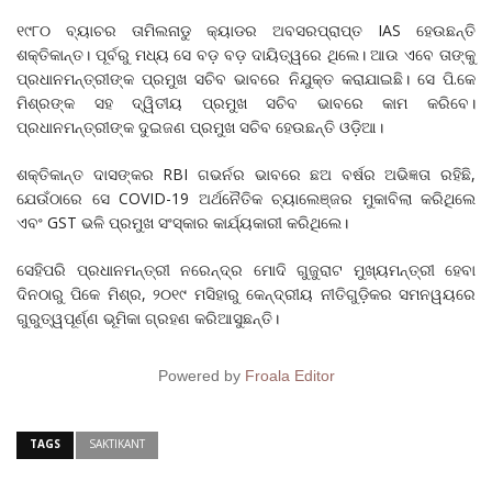
୧୯୮୦ ବ୍ୟାଚର ତାମିଲନାଡୁ କ୍ୟାଡର ଅବସରପ୍ରାପ୍ତ IAS ହେଉଛନ୍ତି
ଶକ୍ତିକାନ୍ତ। ପୂର୍ବରୁ ମଧ୍ୟ ସେ ବଡ଼ ବଡ଼ ଦାୟିତ୍ୱରେ ଥିଲେ। ଆଉ ଏବେ ତାଙ୍କୁ
ପ୍ରଧାନମନ୍ତ୍ରୀଙ୍କ ପ୍ରମୁଖ ସଚିବ ଭାବରେ ନିଯୁକ୍ତ କରାଯାଇଛି। ସେ ପି.କେ
ମିଶ୍ରଙ୍କ ସହ ଦ୍ୱିତୀୟ ପ୍ରମୁଖ ସଚିବ ଭାବରେ କାମ କରିବେ।
ପ୍ରଧାନମନ୍ତ୍ରୀଙ୍କ ଦୁଇଜଣ ପ୍ରମୁଖ ସଚିବ ହେଉଛନ୍ତି ଓଡ଼ିଆ।
ଶକ୍ତିକାନ୍ତ ଦାସଙ୍କର RBI ଗଭର୍ନର ଭାବରେ ଛଅ ବର୍ଷର ଅଭିଜ୍ଞତା ରହିଛି,
ଯେଉଁଠାରେ ସେ COVID-19 ଅର୍ଥନୈତିକ ଚ୍ୟାଲେଞ୍ଜର ମୁକାବିଲା କରିଥିଲେ
ଏବଂ GST ଭଳି ପ୍ରମୁଖ ସଂସ୍କାର କାର୍ଯ୍ୟକାରୀ କରିଥିଲେ।
ସେହିପରି ପ୍ରଧାନମନ୍ତ୍ରୀ ନରେନ୍ଦ୍ର ମୋଦି ଗୁଜୁରାଟ ମୁଖ୍ୟମନ୍ତ୍ରୀ ହେବା
ଦିନଠାରୁ ପିକେ ମିଶ୍ର, ୨୦୧୯ ମସିହାରୁ କେନ୍ଦ୍ରୀୟ ନୀତିଗୁଡ଼ିକର ସମନୱୟରେ
ଗୁରୁତ୍ୱପୂର୍ଣ୍ଣ ଭୂମିକା ଗ୍ରହଣ କରିଆସୁଛନ୍ତି।
Powered by
Froala Editor
TAGS
SAKTIKANT