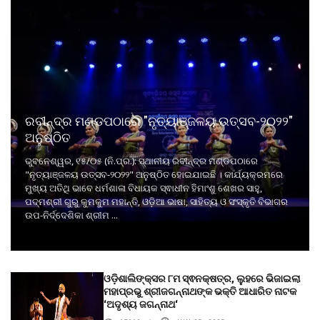
ରବୀନ୍ଦ୍ର ମଣ୍ଡପଠାରେ "ନୃତ୍ୟାଞ୍ଜଳୟ ଉତ୍ସବ-୨୦୨୨"
ଅନୁଷ୍ଠିତ
ଭୁବନେଶ୍ୱର, ୧୫/୦୫ (ନି.ପ୍ର.): ସ୍ଥାନୀୟ ରବୀନ୍ଦ୍ର ମଣ୍ଡପଠାରେ
"ନୃତ୍ୟାଞ୍ଜଳୟ ଉତ୍ସବ-୨୦୨୨" ଅନୁଷ୍ଠିତ ହୋଇଯାଇଛି । କାର୍ଯ୍ୟକ୍ରମରେ
ମୁଖ୍ୟ ଅତିଥି ଭାବେ ଧର୍ମଶାଳା ବିଧାୟକ ସ୍ଵାଧୀନ ହିମାଂଶୁ ଶେଖର ସାହୁ,
ପଦ୍ମଶ୍ରୀ ଗୁରୁ କୁମକୁମ ମହାନ୍ତି, ଓଡ଼ିଆ ଭାଷା, ସାହିତ୍ୟ ଓ ସଂସ୍କୃତି ବିଭାଗର
ଉପ-ନିର୍ଦ୍ଦେଶିକା ଶ୍ରୀମ ...
ଓଡ଼ିଶାଲିଙ୍କ୍ସର ୮ମ ସ୍ଵନକ୍ଷତ୍ର, ଲୁହରେ ଭିଜାଇଲା
ମହାପ୍ରଭୁ ଶ୍ରୀଜଗନ୍ନାଥଙ୍କ ଭକ୍ତି ଆଧାରିତ ନାଟକ
‘ଅଦୃଶ୍ୟ ଜଗନ୍ନାଥ‘