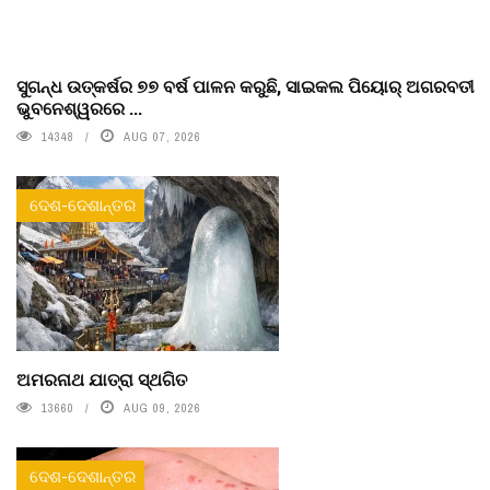
ସୁଗନ୍ଧ ଉତ୍କର୍ଷର ୭୭ ବର୍ଷ ପାଳନ କରୁଛି, ସାଇକଲ ପିୟୋର୍‌ ଅଗରବତୀ
ଭୁବନେଶ୍ୱରରେ ...
14348
AUG 07, 2026
ଦେଶ-ଦେଶାନ୍ତର
ଅମରନାଥ ଯାତ୍ରା ସ୍ଥଗିତ
13660
AUG 09, 2026
ଦେଶ-ଦେଶାନ୍ତର