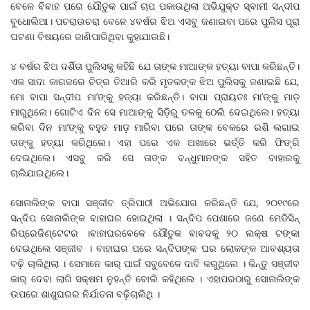
ବେଳେ ବିବାହ ପରେ ଯୌତୁକ ପାଇଁ ଚାପ ପକାଉଥିଲା ଅଭିଯୁକ୍ତ ସ୍ବାମୀ ସନ୍ଦୀପ
ବୁଧୋଲିଆ। ପଚରାଉଚରା ବେଳେ ୪ବର୍ଷର ଝିଅ ଏସବୁ ଜଣାଇବା ପରେ ପୁଲିସ ପୂରା
ଘଟଣା ବିଷୟରେ ଜାଣିପାରିଥିବା କୁହାଯାଉଛି।
୪ ବର୍ଷର ଝିଅ ଦର୍ଶିତା ପୁଲିସକୁ କହିଛି ଯେ ତାଙ୍କ ମାଆଙ୍କ ହତ୍ୟା ବାପା କରିଛନ୍ତି।
ଏକ ସାଦା କାଗଜରେ ଚିତ୍ର ତିଆରି କରି ମୃତକଙ୍କ ଝିଅ ପୁଲିସକୁ ଜଣାଇଛି ଯେ,
ମୋ ବାପା ସନ୍ଦୀପ ମା’ଙ୍କୁ ହତ୍ୟା କରିଛନ୍ତି। ବାପା ପ୍ରାୟତଃ ମା’ଙ୍କୁ ମାଡ଼
ମାରୁଥିଲେ। ଗୋଟିଏ ଦିନ ସେ ମାଆଙ୍କୁ ସିଡ଼ିରୁ ତଳକୁ ଠେଲି ଦେଇଥିଲେ। ହତ୍ୟା
କରିବା ଦିନ ମା’ଙ୍କୁ ବହୁତ ମାଡ଼ ମାରିବା ପରେ ତାଙ୍କ ବେକରେ ରଶି ଲଗାଇ
ତାଙ୍କୁ ହତ୍ୟା କରିଥିଲେ। ଏହା ପରେ ଏକ ଅଖାରେ ଭର୍ତ୍ତି କରି ଫିଙ୍ଗି
ଦେଇଥିଲେ। ଏସବୁ କରି ସେ ତାଙ୍କ ବନ୍ଧୁମାନଙ୍କ ସହିତ ବାହାରକୁ
ଚାଲିଯାଇଥିଲେ।
ସୋନାଲିଙ୍କ ବାପା ସଞ୍ଜୀବ ତ୍ରିପାଠୀ ଅଭିଯୋଗ କରିଛନ୍ତି ଯେ, ୨୦୧୯ରେ
ସନ୍ଦିପ ସୋନାଲିଙ୍କ ବାହାଘର ହୋଇଥିଲା । ସନ୍ଦିପ ପେଶାରେ ଜଣେ ମେଡିସିନ୍
ରିପ୍ରେଜିଣ୍ଟେଟର ।ବାହାଘରବେଳେ ଯୌତୁକ ବାବଦକୁ ୨୦ ଲକ୍ଷ ଟଙ୍କା
ଦେଇଥିଲେ ସଞ୍ଜୀବ । ବାହାଘର ପରେ ସନ୍ଦିପଙ୍କ ଘର ଲୋକଙ୍କ ଆବଶ୍ୟତା
ବଢ଼ି ଚାଲିଥିଲା । ସେମାନେ କାର୍ ପାଇଁ ସବୁବେଳେ ଦାବି କରୁଥିଲେ । କିନ୍ତୁ ସଞ୍ଜୀବ
କାର୍ ଦେବା ଲାଗି ସକ୍ଷମ ନୁହନ୍ତି ବୋଲି କହିଥିଲେ । ଏହାପରଠାରୁ ସୋନାଲିଙ୍କ
ଉପରେ ଶାଶୁଘରର ନିର୍ଯାତନା ବଢ଼ିଚାଲିଥି ।