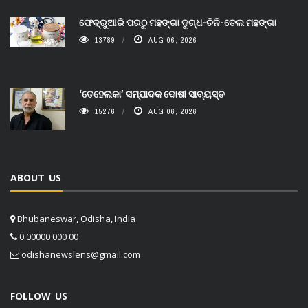
ଫେବ୍ରୁଆରି ପରଠୁ ମହଙ୍ଗା ଦୁଗ୍ଧ-ଚିନି-ତେଲ ମହଙ୍ଗା
13789
AUG 06, 2026
‘ତେହେଲକା’ ସମ୍ପାଦକ ଦୋଷୀ ସାବ୍ୟସ୍ତ
15276
AUG 06, 2026
ABOUT US
Bhubaneswar, Odisha, India
0 00000 000 00
odishanewslens@gmail.com
FOLLOW US