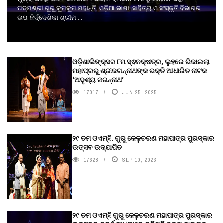
ପଦ୍ମଶ୍ରୀ ଗୁରୁ କୁମକୁମ ମହାନ୍ତି, ଓଡ଼ିଆ ଭାଷା, ସାହିତ୍ୟ ଓ ସଂସ୍କୃତି ବିଭାଗର
ଉପ-ନିର୍ଦ୍ଦେଶିକା ଶ୍ରୀମ ...
ଓଡ଼ିଶାଲିଙ୍କ୍ସର ୮ମ ସ୍ଵନକ୍ଷତ୍ର, ଲୁହରେ ଭିଜାଇଲା
ମହାପ୍ରଭୁ ଶ୍ରୀଜଗନ୍ନାଥଙ୍କ ଭକ୍ତି ଆଧାରିତ ନାଟକ
‘ଅଦୃଶ୍ୟ ଜଗନ୍ନାଥ‘
17017
JUN 25, 2025
୨୯ ତମ ଓଏମ୍‌ସି. ଗୁରୁ କେଳୁଚରଣ ମହାପାତ୍ର ପୁରସ୍କାର
ଉତ୍ସବ ଉଦ୍‍ଯାପିତ
17628
SEP 10, 2023
୨୯ ତମ ଓଏମ୍‌ସି ଗୁରୁ କେଳୁଚରଣ ମହାପାତ୍ର ପୁରସ୍କାର