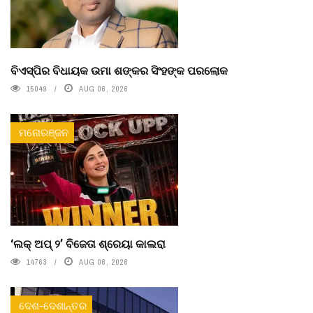
ବିଏସ୍‌ପିର ବିଧାୟକ ଉମା ଶଙ୍କର ସିଂହଙ୍କ ପରଲୋକ
15049
AUG 06, 2026
ମନୋରଞ୍ଜନ
‘ଲକ୍ ଅପ୍ ୨’ ବିଜେତା ଶ୍ରେୟା କାଲରା
14763
AUG 06, 2026
ଦେଶ-ଦେଶାନ୍ତର