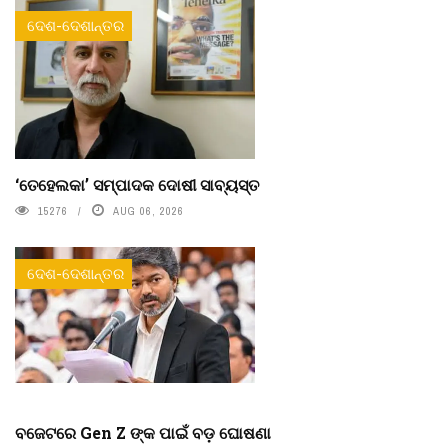
ଦେଶ-ଦେଶାନ୍ତର
‘ତେହେଲକା’ ସମ୍ପାଦକ ଦୋଷୀ ସାବ୍ୟସ୍ତ
15276
AUG 06, 2026
ଦେଶ-ଦେଶାନ୍ତର
ବଜେଟରେ Gen Z ଙ୍କ ପାଇଁ ବଡ଼ ଘୋଷଣା