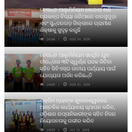
ବେଦାନ୍ତ ଆଲୁମିନିୟମ କୋଇଲା ଖଣି
ପ୍ରକଳ୍ପ ବିଦ୍ୟା ଜରିଆରେ ଝାରସୁଗୁଡ଼ା
ଏବଂ ସୁନ୍ଦରଗଡ଼ ଜିଲ୍ଲାରେ ଗ୍ରାମୀଣ
ଶିକ୍ଷାକୁ ସୁଦୃଢ଼ କରୁଛି
14146
AUG 04, 2026
ବେଦାନ୍ତ ଆଲୁମିନିୟମ ସମର୍ଥିତ ଯୁବ
ତୀରନ୍ଦାଜ ୩ଟି ସ୍ୱର୍ଣ୍ଣ ପଦକ ଜିତିବା
ସହିତ ସିବିଏସ୍ଇ ଜାତୀୟ ପର୍ଯ୍ୟାୟ ପାଇଁ
ଯୋଗ୍ୟତା ଅର୍ଜନ କରିଛନ୍ତି
14439
AUG 01, 2026
ଏକ୍ଜିମ ବ୍ୟାଙ୍କ ଭୁବନେଶ୍ୱରରେ
ଆଞ୍ଚଳିକ କାର୍ଯ୍ୟାଳୟ ସ୍ଥାପନ କରିବ,
ଓଡ଼ିଶାର ରପ୍ତାନିକାରୀଙ୍କ ସହିତ ନିଜର
ନିୟୋଜନତାକୁ ଗଭୀର କରିବ
14608
JUL 31, 2026