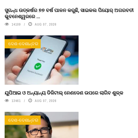
ସୁଗନ୍ଧ ଉତ୍କର୍ଷର ୭୭ ବର୍ଷ ପାଳନ କରୁଛି, ସାଇକଲ ପିୟୋର୍‌ ଅଗରବତୀ
ଭୁବନେଶ୍ୱରରେ ...
14109
AUG 07, 2026
ଦେଶ-ଦେଶାନ୍ତର
ୟୁପିଆଇ ଓ ଅନ୍ୟାନ୍ୟ ଡିଜିଟାଲ୍ ନେଣଦେଣ ଉପରେ ଲାଗିବ ଶୁଳ୍କ
13461
AUG 07, 2026
ଦେଶ-ଦେଶାନ୍ତର