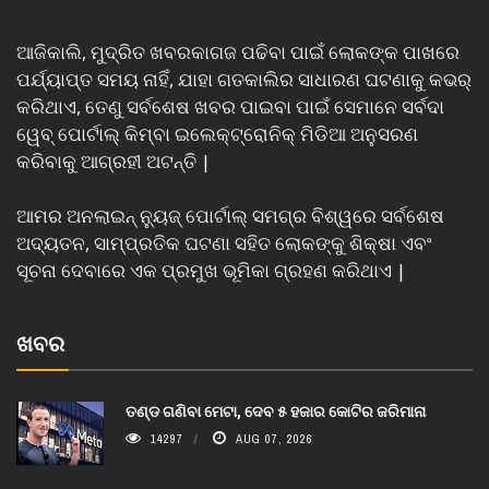
ଆଜିକାଲି, ମୁଦ୍ରିତ ଖବରକାଗଜ ପଢିବା ପାଇଁ ଲୋକଙ୍କ ପାଖରେ
ପର୍ଯ୍ୟାପ୍ତ ସମୟ ନାହିଁ, ଯାହା ଗତକାଲିର ସାଧାରଣ ଘଟଣାକୁ କଭର୍
କରିଥାଏ, ତେଣୁ ସର୍ବଶେଷ ଖବର ପାଇବା ପାଇଁ ସେମାନେ ସର୍ବଦା
ୱେବ୍ ପୋର୍ଟାଲ୍ କିମ୍ବା ଇଲେକ୍ଟ୍ରୋନିକ୍ ମିଡିଆ ଅନୁସରଣ
କରିବାକୁ ଆଗ୍ରହୀ ଅଟନ୍ତି |
ଆମର ଅନଲାଇନ୍ ନ୍ୟୁଜ୍ ପୋର୍ଟାଲ୍ ସମଗ୍ର ବିଶ୍ୱରେ ସର୍ବଶେଷ
ଅଦ୍ୟତନ, ସାମ୍ପ୍ରତିକ ଘଟଣା ସହିତ ଲୋକଙ୍କୁ ଶିକ୍ଷା ଏବଂ
ସୂଚନା ଦେବାରେ ଏକ ପ୍ରମୁଖ ଭୂମିକା ଗ୍ରହଣ କରିଥାଏ |
ଖବର
ତଣ୍ଡ ଗଣିବା ମେଟା, ଦେବ ୫ ହଜାର କୋଟିର ଜରିମାନା
14297
AUG 07, 2026