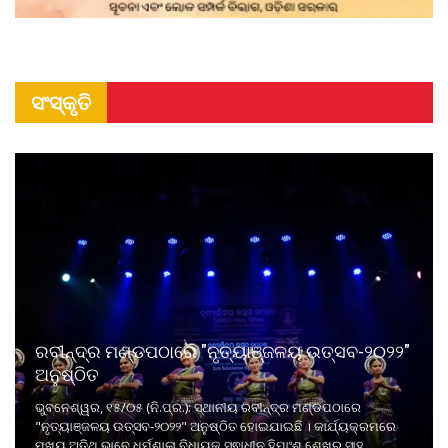
ସଂସ୍କୃତି
ରବୀନ୍ଦ୍ର ମଣ୍ଡପଠାରେ "ନୃତ୍ୟାଞ୍ଜଳୟ ଉତ୍ସବ-୨୦୨୨"
ଅନୁଷ୍ଠିତ
ଭୁବନେଶ୍ୱର, ୧୫/୦୫ (ନି.ପ୍ର.): ସ୍ଥାନୀୟ ରବୀନ୍ଦ୍ର ମଣ୍ଡପଠାରେ
"ନୃତ୍ୟାଞ୍ଜଳୟ ଉତ୍ସବ-୨୦୨୨" ଅନୁଷ୍ଠିତ ହୋଇଯାଇଛି । କାର୍ଯ୍ୟକ୍ରମରେ
ମୁଖ୍ୟ ଅତିଥି ଭାବେ ଧର୍ମଶାଳା ବିଧାୟକ ସ୍ଵାଧୀନ ହିମାଂଶୁ ଶେଖର ସାହୁ,