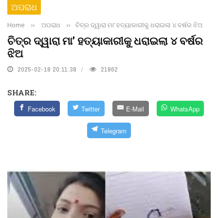
ଅପରାଧ
Home
››
ଅପରାଧ
››
ଚିତ୍ର ଦ୍ୱାରା ମା’ ହତ୍ୟାକାରୀକୁ ଧରାଇଲା ୪ ବର୍ଷର ଝିଅ
ଚିତ୍ର ଦ୍ୱାରା ମା’ ହତ୍ୟାକାରୀକୁ ଧରାଇଲା ୪ ବର୍ଷର
ଝିଅ
2025-02-18 20:11:38
21862
SHARE:
Facebook
Twitter
E-Mail
WhatsApp
Telegram