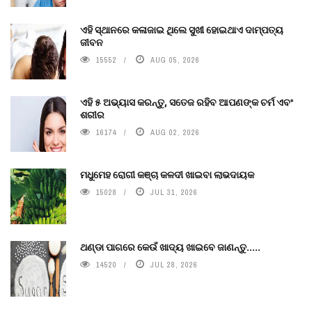
ଏହି ସ୍ଥାନରେ କଳାଜାଇ ଥିଲେ ସୁଖୀ ହୋଇଥାଏ ଦାମ୍ପତ୍ୟ
ଜୀବନ
15552
AUG 05, 2026
ଏହି ୫ ଅଭ୍ୟାସ କରନ୍ତୁ, ସତେଜ ରହିବ ଆପଣଙ୍କ ଚର୍ମ ଏବଂ
ଶରୀର
16174
AUG 02, 2026
ମଧୁମେହ ରୋଗୀ କଞ୍ଚା କଳଦୀ ଖାଇବା ଲାଭଦାୟକ
15028
JUL 31, 2026
ଥଣ୍ଡା ପାଗରେ କେଉଁ ଖାଦ୍ୟ ଖାଇବେ ଜାଣନ୍ତୁ.....
14520
JUL 28, 2026