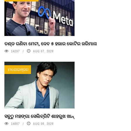
ତଣ୍ଡ ଗଣିବା ମେଟା, ଦେବ ୫ ହଜାର କୋଟିର ଜରିମାନା
14297
AUG 07, 2026
ମନୋରଞ୍ଜନ
ସବୁଠୁ ମହଙ୍ଗା ସେଲିବ୍ରିଟି ଶାହରୁଖ ଖାନ୍
14887
AUG 06, 2026