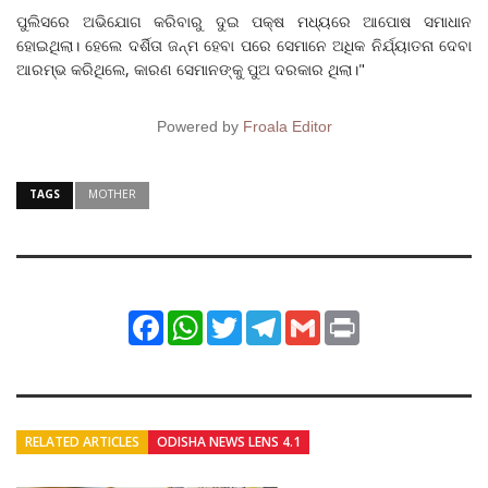
ପୁଲିସ‌ରେ ଅଭିଯୋଗ କରିବାରୁ ଦୁଇ ପକ୍ଷ ମଧ୍ୟରେ ଆପୋଷ ସମାଧାନ
ହୋଇଥିଲା। ହେଲେ ଦର୍ଶିତା ଜନ୍ମ ହେବା ପରେ ସେମାନେ ଅଧିକ ନିର୍ଯ୍ୟାତନା ଦେବା
ଆରମ୍ଭ କରିଥିଲେ, କାରଣ ସେମାନଙ୍କୁ ପୁଅ ଦରକାର ଥିଲା।"
Powered by
Froala Editor
TAGS
MOTHER
Facebook
WhatsApp
Twitter
Telegram
Gmail
Print
RELATED ARTICLES
ODISHA NEWS LENS 4.1