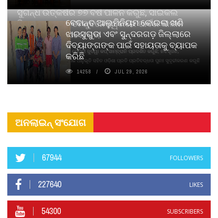
ସୁଗନ୍ଧ ଉତ୍କର୍ଷର ୭୭ ବର୍ଷ ପାଳନ କରୁଛି, ସାଇକଲ
ବେଦାନ୍ତ ଆଲୁମିନିୟମ କୋଇଲା ଖଣି
ପିୟୋର୍‌ ଅଗରବତୀ ଭୁବନେଶ୍ୱରରେ ପାର୍ବଣ କାଳୀନ
ଝାରସୁଗୁଡା ଏବଂ ସୁନ୍ଦରଗଡ଼ ଜିଲ୍ଲାରେ
ନବସୃଜନ ଉନ୍ମୋଚନ କଲା
ଦିବ୍ୟାଙ୍ଗଙ୍କ ପାଇଁ ସହାୟତାକୁ ବ୍ୟାପକ
ବାଉଁଶ ବିହୀନ କଠିନ ଧୂପ ଏବଂ ମେଦିନୀ ଜୁଡୱା କପ୍‌ ସାମ୍ବ୍ରାନି ପ୍ରଦର୍ଶିତ କରୁଛି; ନବସୃଜନ,
କରିଛି
ଦୀର୍ଘସ୍ଥାୟିତା ଏବଂ ଆଧ୍ୟାତ୍ମିକ ଅନୁଭୂତି ସହିତ ଓଡ଼ିଶା ପ୍ରତି ପ୍ରତିବଦ୍ଧତା ପୁନଃ ସୁଦୃଢୀକରଣ କରୁଛି
14258
JUL 29, 2026
ଅନଲାଇନ୍ ସଂଯୋଗ
67944
FOLLOWERS
227640
LIKES
54300
SUBSCRIBERS