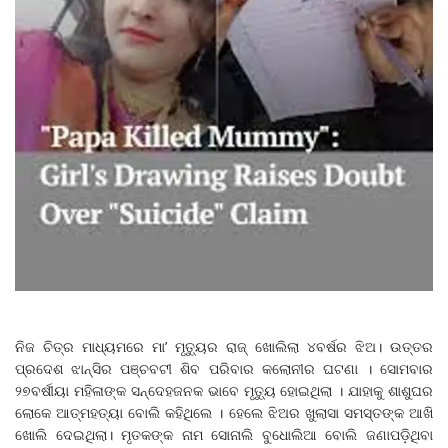
ନିଜ ଚିତ୍ର ମାଧ୍ୟମରେ ମା’ ମୃତ୍ୟୁର ରାଜ୍ ଖୋଲିଲା ୪ବର୍ଷର ଝିଅ। ଉତ୍ତର
ପ୍ରଦେଶ ଝାନ୍ସିର ପଞ୍ଚବଟୀ ଶିବ ପରିବାର କଲୋନୀର ଘଟଣା । ସୋମବାର
୨୭ବର୍ଷୀୟା ମହିଳାଙ୍କ ସନ୍ଦେହଜନକ ଭାବେ ମୃତ୍ୟୁ ହୋଇଥିଲା । ଯାହାକୁ ଶାଶୁଘର
ଲୋକେ ଆତ୍ମହତ୍ୟା ବୋଲି କହିଥିଲେ । ହେଲେ ଝିଅର ଖୁଲାସା ସମସ୍ତଙ୍କ ଆଖି
ଖୋଲି ଦେଇଥିଲା। ମୃତକଙ୍କ ନାମ ସୋନାଲି ବୁଧୋଲିଆ ବୋଲି ଜଣାପଡ଼ିଥିବା