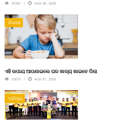
15163
AUG 06, 2026
ବିଶେଷ
ଏହି ଉପାୟ ଆପଣାଇଲେ ଘର ଖାଦ୍ୟ ଖାଇବେ ପିଲା
13670
AUG 07, 2026
ବାଣିଜ୍ୟ