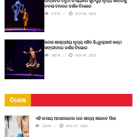
ଉତ୍ସବର ଚତୁର୍ଥ ସଂଧ୍ୟାରେ କୁଚିପୁଡ଼ି ନୃତ୍ୟ ସାଙ୍ଗକୁ
ତବଲା ବାଦରେ ଦର୍ଶକ ବିଭୋର
17679
SEP 09, 2023
କଥକ ଶାସ୍ତ୍ରୀୟ ନୃତ୍ୟ ସହିତ ହିନ୍ଦୁସ୍ଥାନୀ କଣ୍ଠ
ସଙ୍ଗୀତରେ ଦର୍ଶକ ବିଭୋର
18079
SEP 06, 2023
ବିଶେଷ
ଏହି ଉପାୟ ଆପଣାଇଲେ ଘର ଖାଦ୍ୟ ଖାଇବେ ପିଲା
13670
AUG 07, 2026