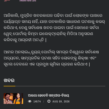
ଆଜିକାଲି, ମୁଦ୍ରିତ ଖବରକାଗଜ ପଢିବା ପାଇଁ ଲୋକଙ୍କ ପାଖରେ
ପର୍ଯ୍ୟାପ୍ତ ସମୟ ନାହିଁ, ଯାହା ଗତକାଲିର ସାଧାରଣ ଘଟଣାକୁ କଭର୍
କରିଥାଏ, ତେଣୁ ସର୍ବଶେଷ ଖବର ପାଇବା ପାଇଁ ସେମାନେ ସର୍ବଦା
ୱେବ୍ ପୋର୍ଟାଲ୍ କିମ୍ବା ଇଲେକ୍ଟ୍ରୋନିକ୍ ମିଡିଆ ଅନୁସରଣ
କରିବାକୁ ଆଗ୍ରହୀ ଅଟନ୍ତି |
ଆମର ଅନଲାଇନ୍ ନ୍ୟୁଜ୍ ପୋର୍ଟାଲ୍ ସମଗ୍ର ବିଶ୍ୱରେ ସର୍ବଶେଷ
ଅଦ୍ୟତନ, ସାମ୍ପ୍ରତିକ ଘଟଣା ସହିତ ଲୋକଙ୍କୁ ଶିକ୍ଷା ଏବଂ
ସୂଚନା ଦେବାରେ ଏକ ପ୍ରମୁଖ ଭୂମିକା ଗ୍ରହଣ କରିଥାଏ |
ଖବର
ଅଲଗା ହେବେନି ସଙ୍ଗୀତା-ବିଜୟ
14574
AUG 09, 2026