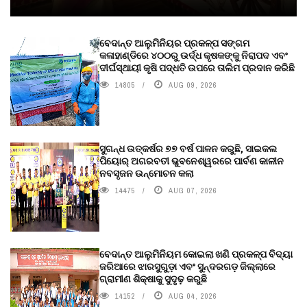
ବେଦାନ୍ତ ଆଲୁମିନିୟର ପ୍ରକଳ୍ପ ସଙ୍ଗମ
କଳାହାଣ୍ଡିରେ ୪୦୦ରୁ ଉର୍ଦ୍ଧ କୃଷକଙ୍କୁ ନିରାପଦ ଏବଂ
ଦୀର୍ଘସ୍ଥାୟୀ କୃଷି ପଦ୍ଧତି ଉପରେ ତାଲିମ ପ୍ରଦାନ କରିଛି
14805
AUG 09, 2026
ସୁଗନ୍ଧ ଉତ୍କର୍ଷର ୭୭ ବର୍ଷ ପାଳନ କରୁଛି, ସାଇକଲ
ପିୟୋର୍‌ ଅଗରବତୀ ଭୁବନେଶ୍ୱରରେ ପାର୍ବଣ କାଳୀନ
ନବସୃଜନ ଉନ୍ମୋଚନ କଲା
14475
AUG 07, 2026
ବେଦାନ୍ତ ଆଲୁମିନିୟମ କୋଇଲା ଖଣି ପ୍ରକଳ୍ପ ବିଦ୍ୟା
ଜରିଆରେ ଝାରସୁଗୁଡ଼ା ଏବଂ ସୁନ୍ଦରଗଡ଼ ଜିଲ୍ଲାରେ
ଗ୍ରାମୀଣ ଶିକ୍ଷାକୁ ସୁଦୃଢ଼ କରୁଛି
14152
AUG 04, 2026