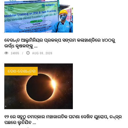
ବେଦାନ୍ତ ଆଲୁମିନିୟର ପ୍ରକଳ୍ପ ସଙ୍ଗମ କଳାହାଣ୍ଡିରେ ୪୦୦ରୁ
ଉର୍ଦ୍ଧ କୃଷକଙ୍କୁ ...
14805
AUG 09, 2026
ଦେଶ-ଦେଶାନ୍ତର
୧୨ ରେ ସବୁଠୁ ଚମତ୍କାର ମହାଜାଗତିକ ଘଟଣା ଦେଖିବ ୟୁରୋପ, ଚନ୍ଦ୍ର
ପଛରେ ଲୁଚିଯିବ ...