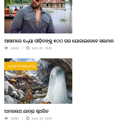
ଆସାମରେ ବନ୍ୟା ପୀଡ଼ିତଙ୍କୁ ୫୦୦ ଘର ଯୋଗାଇଦେବେ ସଲମାନ
14555
AUG 09, 2026
ଦେଶ-ଦେଶାନ୍ତର
ଅମରନାଥ ଯାତ୍ରା ସ୍ଥଗିତ
13805
AUG 09, 2026