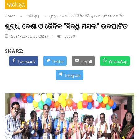
ବାଣିଜ୍ୟ
Home
››
ବାଣିଜ୍ୟ
››
ଶୁଦ୍ଧ, ଦେଶୀ ଓ ଜୈବିକ "ସିଦ୍ଧି ମସଲା" ଉଦଘାଟିତ
ଶୁଦ୍ଧ, ଦେଶୀ ଓ ଜୈବିକ "ସିଦ୍ଧି ମସଲା" ଉଦଘାଟିତ
2024-11-01 13:28:27
15373
SHARE:
Facebook
Twitter
E-Mail
WhatsApp
Telegram