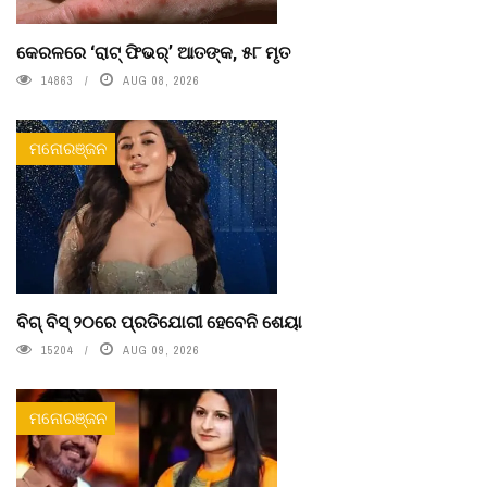
କେରଳରେ ‘ରାଟ୍ ଫିଭର୍’ ଆତଙ୍କ, ୫୮ ମୃତ
14863
AUG 08, 2026
ମନୋରଞ୍ଜନ
ବିଗ୍ ବିସ୍ ୨୦ରେ ପ୍ରତିଯୋଗୀ ହେବେନି ଶେୟା
15204
AUG 09, 2026
ମନୋରଞ୍ଜନ