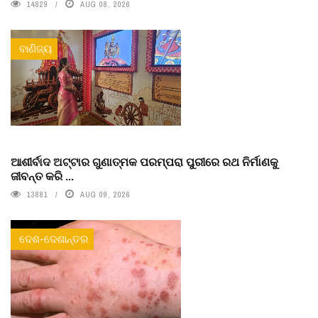
14829
AUG 08, 2026
ବାଣିଜ୍ୟ
ଆଶୀର୍ବାଦ ଅଟ୍ଟାର ଗୁଣାତ୍ମକ ପରମ୍ପରା ପୁରୀରେ ରଥ ନିର୍ମାଣକୁ
ଜୀବନ୍ତ କରି ...
13881
AUG 09, 2026
ଦେଶ-ଦେଶାନ୍ତର