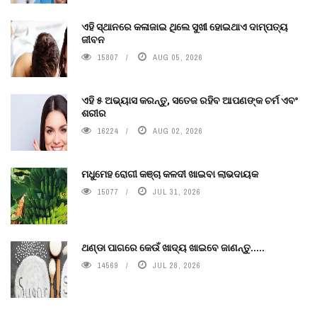
ଏହି ସ୍ଥାନରେ କଳାଜାଇ ଥିଲେ ସୁଖୀ ହୋଇଥାଏ ଦାମ୍ପତ୍ୟ
ଜୀବନ
15807
AUG 05, 2026
ଏହି ୫ ଅଭ୍ୟାସ କରନ୍ତୁ, ସତେଜ ରହିବ ଆପଣଙ୍କ ଚର୍ମ ଏବଂ
ଶରୀର
16224
AUG 02, 2026
ମଧୁମେହ ରୋଗୀ କଞ୍ଚା କଳଦୀ ଖାଇବା ଲାଭଦାୟକ
15077
JUL 31, 2026
ଥଣ୍ଡା ପାଗରେ କେଉଁ ଖାଦ୍ୟ ଖାଇବେ ଜାଣନ୍ତୁ.....
14569
JUL 28, 2026