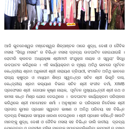
ଆଜି ଭୁବନେଶ୍ୱର ମଞ୍ଚେଶ୍ୱର ଶିଳ୍ପାଞ୍ଚଳ ଠାରେ ଶୁଦ୍ଧ, ଦେଶୀ ଓ ଜୈବିକ
ମସଲା "ସିଦ୍ଧି ମସଲା" ର ବିଭିନ୍ନ ମସଲା ଦ୍ରବ୍ୟ ଉଦଘାଟିତ ହୋଇଯାଇଛି ।
ରୋଟାରି କ୍ଲବର ଅଧ୍ୟକ୍ଷା ଶ୍ରୀମତୀ ସଂଯୁକ୍ତା ନାୟକ ଓ ସ୍ୱୟଂ ସିଦ୍ଧି
ଉଦଘାଟନ କରିଥିଲେ । ଏହି କାର୍ଯ୍ୟକ୍ରମ ର ମୂଖ୍ୟ ଅତିଥି ଭାବରେ ପୂର୍ବତନ
କେନ୍ଦ୍ରୀୟ ଶ୍ରମ ଅଧିକାରୀ ଶ୍ରୀ ନାରାୟଣ ତ୍ରିପାଠୀ, ସଂମାନିତ ଅତିଥି ଭାବରେ
ରାଜ୍ୟ କ୍ଷୁଦ୍ର ଓ ମଧ୍ୟମ ଶିଳ୍ପ ସ୍ୱତନ୍ତ୍ର ସଚିବ ଶ୍ରୀ ଭିଭୂତି ଦାସ,
କେନ୍ଦ୍ରୀୟ ଶ୍ରମ କଲ୍ୟାଣ ବିଭାଗ ସଚିବ ଶ୍ରୀ ସଂଜୀବ ବର୍ମା, XIMB
ପ୍ରଫେସର ଶ୍ରୀ ଗୋପାଳ କୃଷ୍ଣ ନାୟକ, ପୂର୍ବତନ ମୁଖ୍ୟଯନ୍ତ୍ରୀ ଶ୍ରୀ ରଥ ଓ
କମଳା କାନ୍ତ ମିଶ୍ର ଯୋଗ ଦେଇଥିଲେ । ଉଦଘାଟନ କାର୍ଯ୍ୟକ୍ରମ ପରିଚାଳନା
କରିଥିଲେ ଶ୍ରୀ ମନମୋହନ ଶର୍ମା । ଅନୁଷ୍ଠାନ ର ପରିଚାଳନା ନିର୍ଦେଶକ ଶ୍ରୀ
ପ୍ରତାପ କୁମାର ପ୍ରଧାନ ସ୍ୱାଗତ ଭାଷଣ ଓ ଅତିଥି ପରିଚୟ ସହ ବିଭିନ୍ନ
ଦ୍ରବ୍ୟ ବିଷୟରେ ସମ୍ୟକ ଧାରଣା ଦେଇଥିଲେ । ଶ୍ରୀ ପ୍ରଧାନ କହିଛନ୍ତି ଖାଉଟି
ମାନଙ୍କୁ ଶୁଦ୍ଧ, ଦେଶୀ ଓ ଜୈବିକ ମସଲା ସହ ବିଭିନ୍ନ ଡାଲି ଜାତୀୟ ଦ୍ରବ୍ୟ
ଯୋଗେଇବା ଓ ଗ୍ରାମୀଣ ମହିଳା ମାନଙ୍କୁ ସ୍ୱାବଲମ୍ଭିକରିବା କମ୍ପାନୀ ର ମୁଖ୍ୟ