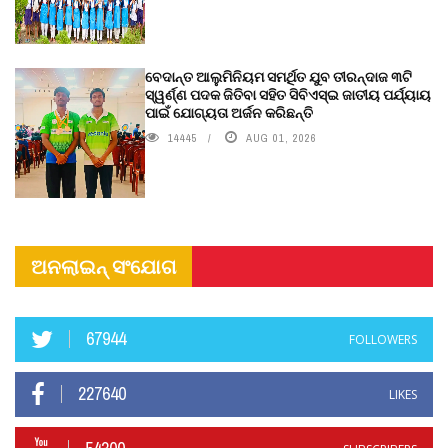
ବେଦାନ୍ତ ଆଲୁମିନିୟମ ସମର୍ଥିତ ଯୁବ ତୀରନ୍ଦାଜ ୩ଟି
ସ୍ୱର୍ଣ୍ଣ ପଦକ ଜିତିବା ସହିତ ସିବିଏସ୍ଇ ଜାତୀୟ ପର୍ଯ୍ୟାୟ
ପାଇଁ ଯୋଗ୍ୟତା ଅର୍ଜନ କରିଛନ୍ତି
14445
AUG 01, 2026
ଅନଲାଇନ୍ ସଂଯୋଗ
67944
FOLLOWERS
227640
LIKES