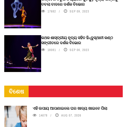
ତବଲା ବାଦରେ ଦର୍ଶକ ବିଭୋର
17682
SEP 09, 2023
କଥକ ଶାସ୍ତ୍ରୀୟ ନୃତ୍ୟ ସହିତ ହିନ୍ଦୁସ୍ଥାନୀ କଣ୍ଠ
ସଙ୍ଗୀତରେ ଦର୍ଶକ ବିଭୋର
18081
SEP 06, 2023
ବିଶେଷ
ଏହି ଉପାୟ ଆପଣାଇଲେ ଘର ଖାଦ୍ୟ ଖାଇବେ ପିଲା
14078
AUG 07, 2026