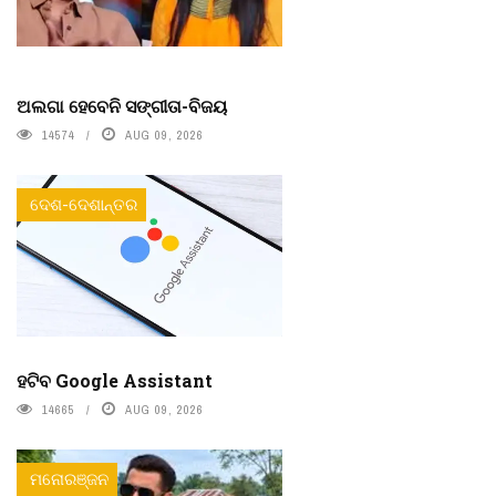
ଅଲଗା ହେବେନି ସଙ୍ଗୀତା-ବିଜୟ
14574
AUG 09, 2026
ଦେଶ-ଦେଶାନ୍ତର
ହଟିବ Google Assistant
14665
AUG 09, 2026
ମନୋରଞ୍ଜନ