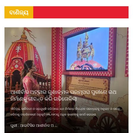
ବାଣିଜ୍ୟ
ଆଶୀର୍ବାଦ ଅଟ୍ଟାର ଗୁଣାତ୍ମକ ପରମ୍ପରା ପୁରୀରେ ରଥ
ନିର୍ମାଣକୁ ଜୀବନ୍ତ କରି ଗଢିତୋଳିଲା
ଐତିହ୍ୟ, କାରିଗରୀ ଓ ପ୍ରଯୁକ୍ତି ଜରିଆରେ ଋଥ ନିର୍ମାଣର ଚିରନ୍ତନ ପରମ୍ପରାକୁ ଅନୁଭବ ଓ ପାଳନ
କରିବାକୁ ତଲ୍ଲିନକାରୀ ଅନୁଭୂତି ୧୩,୭୫୦ରୁ ଅଧିକ ଭକ୍ତଙ୍କୁ ସମର୍ଥ କରାଇଲା
ପୁରୀ : ଆଇଟିସିର ଆଶୀର୍ବାଦ ଅ ...