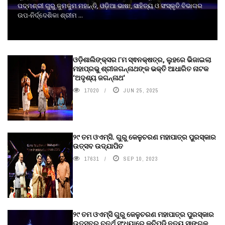
ପଦ୍ମଶ୍ରୀ ଗୁରୁ କୁମକୁମ ମହାନ୍ତି, ଓଡ଼ିଆ ଭାଷା, ସାହିତ୍ୟ ଓ ସଂସ୍କୃତି ବିଭାଗର
ଉପ-ନିର୍ଦ୍ଦେଶିକା ଶ୍ରୀମ ...
ଓଡ଼ିଶାଲିଙ୍କ୍ସର ୮ମ ସ୍ଵନକ୍ଷତ୍ର, ଲୁହରେ ଭିଜାଇଲା
ମହାପ୍ରଭୁ ଶ୍ରୀଜଗନ୍ନାଥଙ୍କ ଭକ୍ତି ଆଧାରିତ ନାଟକ
‘ଅଦୃଶ୍ୟ ଜଗନ୍ନାଥ‘
17020
JUN 25, 2025
୨୯ ତମ ଓଏମ୍‌ସି. ଗୁରୁ କେଳୁଚରଣ ମହାପାତ୍ର ପୁରସ୍କାର
ଉତ୍ସବ ଉଦ୍‍ଯାପିତ
17631
SEP 10, 2023
୨୯ ତମ ଓଏମ୍‌ସି ଗୁରୁ କେଳୁଚରଣ ମହାପାତ୍ର ପୁରସ୍କାର
ଉତ୍ସବର ଚତୁର୍ଥ ସଂଧ୍ୟାରେ କୁଚିପୁଡ଼ି ନୃତ୍ୟ ସାଙ୍ଗକୁ