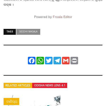
ଲକ୍ଷ ।
Powered by
Froala Editor
TAGS
SIDDHI MASALA
Facebook
WhatsApp
Twitter
Telegram
Gmail
Print
RELATED ARTICLES
ODISHA NEWS LENS 4.1
ବାଣିଜ୍ୟ