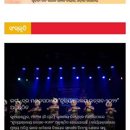
ସଂସ୍କୃତି
ରବୀନ୍ଦ୍ର ମଣ୍ଡପଠାରେ "ନୃତ୍ୟାଞ୍ଜଳୟ ଉତ୍ସବ-୨୦୨୨"
ଅନୁଷ୍ଠିତ
ଭୁବନେଶ୍ୱର, ୧୫/୦୫ (ନି.ପ୍ର.): ସ୍ଥାନୀୟ ରବୀନ୍ଦ୍ର ମଣ୍ଡପଠାରେ
"ନୃତ୍ୟାଞ୍ଜଳୟ ଉତ୍ସବ-୨୦୨୨" ଅନୁଷ୍ଠିତ ହୋଇଯାଇଛି । କାର୍ଯ୍ୟକ୍ରମରେ
ମୁଖ୍ୟ ଅତିଥି ଭାବେ ଧର୍ମଶାଳା ବିଧାୟକ ସ୍ଵାଧୀନ ହିମାଂଶୁ ଶେଖର ସାହୁ,