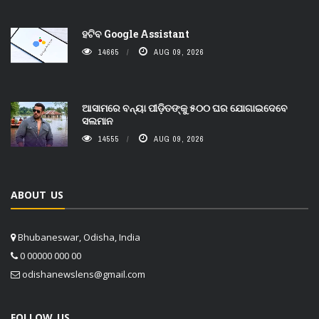
ହଟିବ Google Assistant
14665
AUG 09, 2026
ଆସାମରେ ବନ୍ୟା ପୀଡ଼ିତଙ୍କୁ ୫୦୦ ଘର ଯୋଗାଇଦେବେ
ସଲମାନ
14555
AUG 09, 2026
ABOUT US
Bhubaneswar, Odisha, India
0 00000 000 00
odishanewslens@gmail.com
FOLLOW US