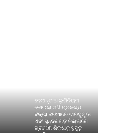
ବେଦାନ୍ତ ଆଲୁମିନିୟମ
କୋଇଲା ଖଣି ପ୍ରକଳ୍ପ
ବିଦ୍ୟା ଜରିଆରେ ଝାରସୁଗୁଡ଼ା
ଏବଂ ସୁନ୍ଦରଗଡ଼ ଜିଲ୍ଲାରେ
ଗ୍ରାମୀଣ ଶିକ୍ଷାକୁ ସୁଦୃଢ଼