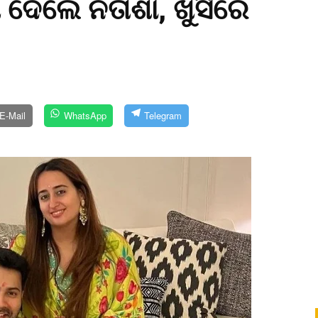
ମ ଦେଲେ ନତାଶା, ଖୁସିରେ
E-Mail
WhatsApp
Telegram