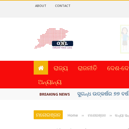
ABOUT
CONTACT
ରାଜ୍ୟ
ରାଜନୀତି
ଦେଶ-ଦେ
ଅନ୍ୟାନ୍ୟ
ୟୁପିଆଇ ଓ ଅନ୍ୟାନ୍ୟ ଡିଜି
BREAKING NEWS
ମନୋରଞ୍ଜନ
Home
››
ମନୋରଞ୍ଜନ
››
କନ୍ୟା ସନ