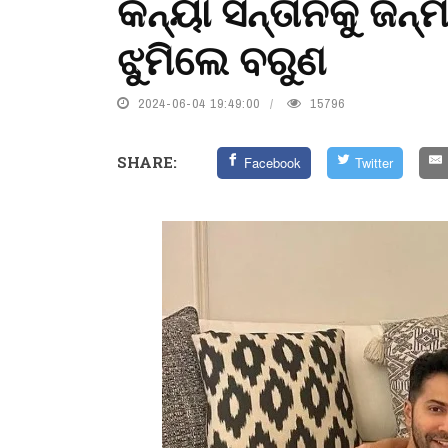
କନ୍ୟା ସନ୍ତାନକୁ ଜନ୍
ଝୁମିଲେ ବରୁଣ
2024-06-04 19:49:00
15796
SHARE:
Facebook
Twitter