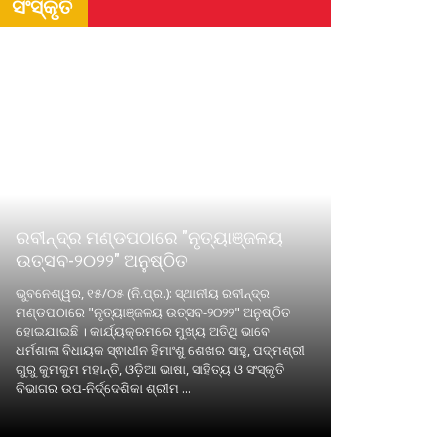
ସଂସ୍କୃତି
ରବୀନ୍ଦ୍ର ମଣ୍ଡପଠାରେ "ନୃତ୍ୟାଞ୍ଜଳୟ
ଉତ୍ସବ-୨୦୨୨" ଅନୁଷ୍ଠିତ
ଭୁବନେଶ୍ୱର, ୧୫/୦୫ (ନି.ପ୍ର.): ସ୍ଥାନୀୟ ରବୀନ୍ଦ୍ର
ମଣ୍ଡପଠାରେ "ନୃତ୍ୟାଞ୍ଜଳୟ ଉତ୍ସବ-୨୦୨୨" ଅନୁଷ୍ଠିତ
ହୋଇଯାଇଛି । କାର୍ଯ୍ୟକ୍ରମରେ ମୁଖ୍ୟ ଅତିଥି ଭାବେ
ଧର୍ମଶାଳା ବିଧାୟକ ସ୍ଵାଧୀନ ହିମାଂଶୁ ଶେଖର ସାହୁ, ପଦ୍ମଶ୍ରୀ
ଗୁରୁ କୁମକୁମ ମହାନ୍ତି, ଓଡ଼ିଆ ଭାଷା, ସାହିତ୍ୟ ଓ ସଂସ୍କୃତି
ବିଭାଗର ଉପ-ନିର୍ଦ୍ଦେଶିକା ଶ୍ରୀମ ...