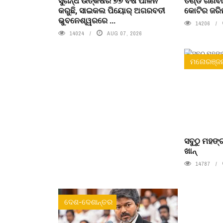
ସୁଗନ୍ଧ ଉତ୍କର୍ଷର ୭୭ ବର୍ଷ ପାଳନ
ତଣ୍ଡ ଗଣିବା
କରୁଛି, ସାଇକଲ ପିୟୋର୍‌ ଅଗରବତୀ
କୋଟିର ଜରି
ଭୁବନେଶ୍ୱରରେ ...
14206
14024
AUG 07, 2026
ମନୋରଞ୍ଜ
ସବୁଠୁ ମହଙ୍ଗ
ଖାନ୍
14787
ଦେଶ-ଦେଶାନ୍ତର