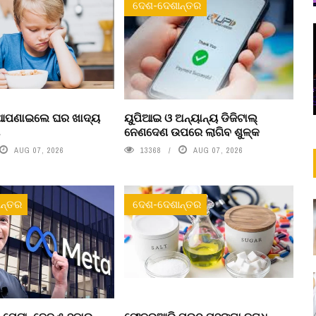
ଦେଶ-ଦେଶାନ୍ତର
 ଆପଣାଇଲେ ଘର ଖାଦ୍ୟ
ୟୁପିଆଇ ଓ ଅନ୍ୟାନ୍ୟ ଡିଜିଟାଲ୍
ା
ନେଣଦେଣ ଉପରେ ଲାଗିବ ଶୁଳ୍କ
AUG 07, 2026
13368
AUG 07, 2026
ନ୍ତର
ଦେଶ-ଦେଶାନ୍ତର