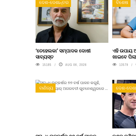
ଦେଶ-ଦେଶାନ୍ତର
ବିଶେଷ
‘ତେହେଲକା’ ସମ୍ପାଦକ ଦୋଷୀ
ଏହି ଉପାୟ
ସାବ୍ୟସ୍ତ
ଖାଇବେ ପିଲ
15185
AUG 06, 2026
13579
ବାଣିଜ୍ୟ
ଦେଶ-ଦେଶା