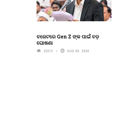
ବଜେଟରେ Gen Z ଙ୍କ ପାଇଁ ବଡ଼
ଘୋଷଣା
15072
AUG 06, 2026