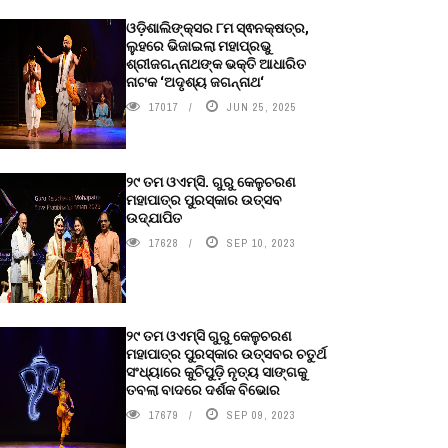
ଓଡ଼ିଶାଲିଙ୍କ୍ସର ୮ମ ସ୍ଵନକ୍ଷତ୍ର,
ଲୁହରେ ଭିଜାଇଲା ମହାପ୍ରଭୁ
ଶ୍ରୀଜଗନ୍ନାଥଙ୍କ ଭକ୍ତି ଆଧାରିତ
ନାଟକ ‘ଅଦୃଶ୍ୟ ଜଗନ୍ନାଥ‘
17017
JUN 25, 2025
୨୯ ତମ ଓଏମ୍‌ସି. ଗୁରୁ କେଳୁଚରଣ
ମହାପାତ୍ର ପୁରସ୍କାର ଉତ୍ସବ
ଉଦ୍‍ଯାପିତ
17628
SEP 10, 2023
୨୯ ତମ ଓଏମ୍‌ସି ଗୁରୁ କେଳୁଚରଣ
ମହାପାତ୍ର ପୁରସ୍କାର ଉତ୍ସବର ଚତୁର୍ଥ
ସଂଧ୍ୟାରେ କୁଚିପୁଡ଼ି ନୃତ୍ୟ ସାଙ୍ଗକୁ
ତବଲା ବାଦରେ ଦର୍ଶକ ବିଭୋର
17679
SEP 09, 2023