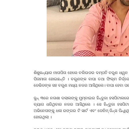
ଶିଶୁକନ୍ୟାର ମାତାପିତା ହେଲେ ବଲିଉଡର ଦମ୍ପତି ବରୁଣ ଧୱନ
ପିତାମାତା ହୋଇଛନ୍ତି । ବରୁଣଙ୍କ ବାପା ତଥା ଫିଲ୍ମ ନିର୍ଦ
ଡେଭିଡଙ୍କ ସହ ବରୁଣ ମଧ୍ୟ ନଜର ଆସିଥିଲେ। ବାପା ହେବା ପରେ
ଜୁନ୍ ୩ରେ ନତାଶା ଦଲାଲଙ୍କୁ ମୁମ୍ବାଇର ହିନ୍ଦୁଜା ହସପିଟା
ବ୍ୟାଗ ଧରିଥିବାର ନଜର ଆସିଥିଲେ । ସେ ହିନ୍ଦୁଜା ହସପିଟ
ଅଭିନେତାଙ୍କୁ ଧଳା ରଙ୍ଗର ଟି ସାର୍ଟ ଏବଂ ଡେନିମ୍ ଜିନ୍ସ ପିନ୍
ହୋଇଥିଲା ।