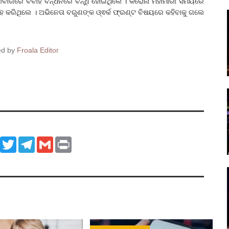
ିବାଗରେ ବିବାହ ବନ୍ଧନରେ ବନ୍ଧି ହୋଇଥିଲେ । କରୋନା ମହାମାରୀ ସମୟରେ
ାହ କରିଥିଲେ । ଅଭିନେତା ବରୁଣଙ୍କ ଓ୍ଵର୍କ ଫ୍ରଣ୍ଟ ବିଷୟରେ କହିବାକୁ ଗଲେ
ed by
Froala Editor
ook
WhatsApp
Twitter
Telegram
Gmail
Print