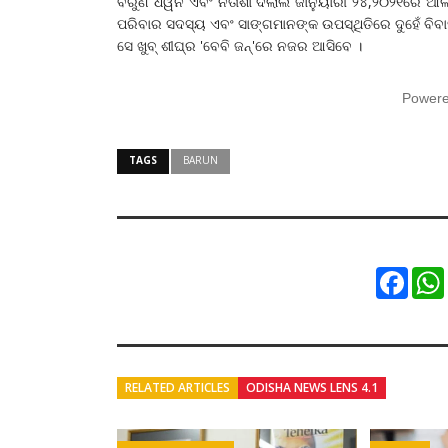
ବରୁଣ ଧୱନ ଏବଂ ନତାଶା ଦଲାଲ ଜାନୁୟାରୀ ୨୪,୨୦୨୧ରେ ଆଲ
ପରିବାର ସଦସ୍ୟ ଏବଂ ସାଙ୍ଗମାନଙ୍କ ଉପସ୍ଥିତିରେ ଦୁହେଁ ବିବ
ସେ ଖୁବ୍ ଶୀଘ୍ର 'ବେବି ଜନ୍'ରେ ନଜର ଆସିବେ ।
Power
TAGS
BARUN
Faceb
RELATED ARTICLES
ODISHA NEWS LENS 4.1