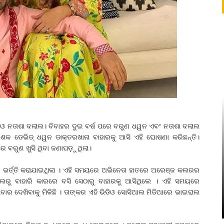
 ଓ ନତାଶା ଦଲାଲ। ବିବାହର ଦୁଇ ବର୍ଷ ପରେ ବରୁଣ ଧୱନ ଏବଂ ନତାଶା ଦଲାଲ
୍ଦେଶକ ଡେଭିଡ୍ ଧୱନ ଡାକ୍ତରଖାନା ବାହାରକୁ ଆସି ଏହି ଘୋଷଣା କରିଛନ୍ତି।
 ବରୁଣ ଖୁସି ଥିବା ଜଣାପଡ଼ୁଥିଲା।
ଲରେ ଭର୍ତ୍ତି କରାଯାଇଥିଲା । ଏହି ସମୟରେ ଅଭିନେତା ହାତରେ ଅରେଞ୍ଜ କଲରର
ାଲରୁ ବାହାରି କାରରେ ବସି ସେଠାରୁ ବାହାରକୁ ଆସିଥିଲେ । ଏହି ସମୟରେ
ଧିଥିବାର ଦେଖିବାକୁ ମିଳିଛି । ତାଙ୍କର ଏହି ଭିଡିଓ ସୋସିଆଲ ମିଡିଆରେ ଭାଇରାଲ