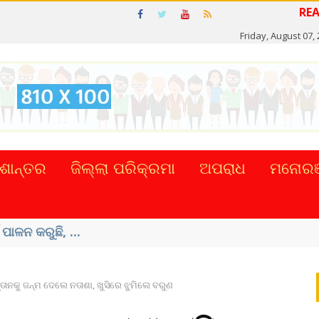
Friday, August 07,
ଶାନ୍ତର
ଜିଲ୍ଲା ପରିକ୍ରମା
ଅପରାଧ
ମନୋରଞ
ଟାଲ୍ ନେଣଦେଣ ...
୍ତାନକୁ ଜନ୍ମ ଦେଲେ ନତାଶା, ଖୁସିରେ ଝୁମିଲେ ବରୁଣ