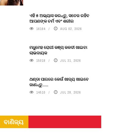
ଏହି ୫ ଅଭ୍ୟାସ କରନ୍ତୁ, ସତେଜ ରହିବ
ଆପଣଙ୍କ ଚର୍ମ ଏବଂ ଶରୀର
16164
AUG 02, 2026
ମଧୁମେହ ରୋଗୀ କଞ୍ଚା କଳଦୀ ଖାଇବା
ଲାଭଦାୟକ
15018
JUL 31, 2026
ଥଣ୍ଡା ପାଗରେ କେଉଁ ଖାଦ୍ୟ ଖାଇବେ
ଜାଣନ୍ତୁ.....
14510
JUL 28, 2026
ବାଣିଜ୍ୟ