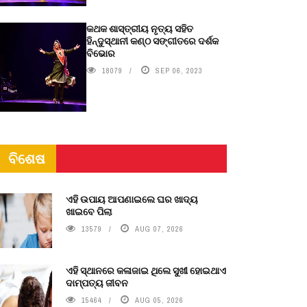
କଥକ ଶାସ୍ତ୍ରୀୟ ନୃତ୍ୟ ସହିତ
ହିନ୍ଦୁସ୍ଥାନୀ କଣ୍ଠ ସଙ୍ଗୀତରେ ଦର୍ଶକ
ବିଭୋର
18079
SEP 06, 2023
ବିଶେଷ
ଏହି ଉପାୟ ଆପଣାଇଲେ ଘର ଖାଦ୍ୟ
ଖାଇବେ ପିଲା
13579
AUG 07, 2026
ଏହି ସ୍ଥାନରେ କଳାଜାଇ ଥିଲେ ସୁଖୀ ହୋଇଥାଏ
ଦାମ୍ପତ୍ୟ ଜୀବନ
15464
AUG 05, 2026