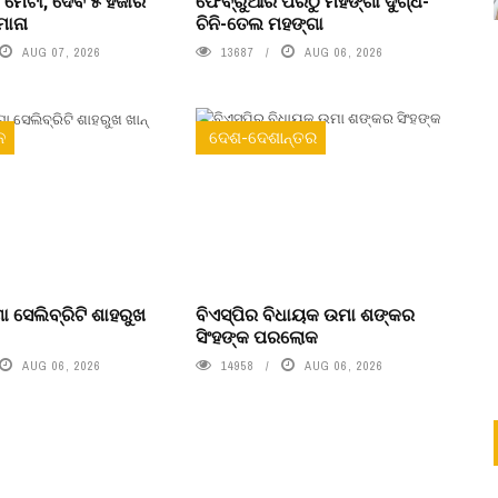
 ମେଟା, ଦେବ ୫ ହଜାର
ଫେବ୍ରୁଆରି ପରଠୁ ମହଙ୍ଗା ଦୁଗ୍ଧ-
ମାନା
ଚିନି-ତେଲ ମହଙ୍ଗା
AUG 07, 2026
13687
AUG 06, 2026
ନ
ଦେଶ-ଦେଶାନ୍ତର
ା ସେଲିବ୍ରିଟି ଶାହରୁଖ
ବିଏସ୍‌ପିର ବିଧାୟକ ଉମା ଶଙ୍କର
ସିଂହଙ୍କ ପରଲୋକ
AUG 06, 2026
14958
AUG 06, 2026