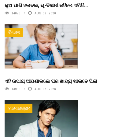
କୂଅ ପାଣି ହଲଚଲ, ଭୂ-ବିଜ୍ଞାନୀ କହିଲେ ଏମିତି...
14078
AUG 09, 2026
ବିଶେଷ
ଏହି ଉପାୟ ଆପଣାଇଲେ ଘର ଖାଦ୍ୟ ଖାଇବେ ପିଲା
13913
AUG 07, 2026
ମନୋରଞ୍ଜନ