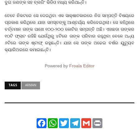
ଦୁଇ ଜଣଙ୍କ ସହ ବ୍ଲଗିଂ ଭିଡିଓ ମଧ୍ୟ କରିଥାନ୍ତି।
ତେବେ ନିକଟରେ ସେ ଦେଇଥିବା ଏକ ସାକ୍ଷାତକାରରେ ନିଜ ସମ୍ପତ୍ତି ବିଷୟରେ
ପ୍ରକାଶ କରିଥିଲେ ଯାହା ସମସ୍ତଙ୍କୁ ଆଶ୍ଚର୍ଯ୍ୟ କରିଦେଇଥିଲା। ସେ କହିଥିଲେ
ବର୍ତ୍ତମାନ ତାଙ୍କ ପାଖେ ୧୦୦-୨୦୦ କୋଟିର ସମ୍ପତ୍ତି ଅଛି। ଏହାଛଡା ତାଙ୍କର
୧୦ଟି ଫ୍ଲାଟ ରହିଛି ଯେଉଁଥିରୁ ୪ଟିରେ ତାଙ୍କ ପରିବାର ରହୁଥିବା ବେ‌ଳେ ଅନ୍ୟ
୬ଟିରେ ତାଙ୍କ ଷ୍ଟାଫ୍ ରହୁଛନ୍ତି। ଯାହା ସେ ତାଙ୍କ ଅଢେଇ ବର୍ଷର ୟୁଟ୍ୟୁବ
କ୍ୟାରିଅରରେ କମାଇଛନ୍ତି।
Powered by
Froala Editor
TAGS
ARMAN
Facebook
WhatsApp
Twitter
Telegram
Gmail
Print