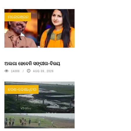
ମନୋରଞ୍ଜନ
ଅଲଗା ହେବେନି ସଙ୍ଗୀତା-ବିଜୟ
14386
AUG 09, 2026
ଦେଶ-ଦେଶାନ୍ତର