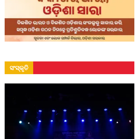
ସଂସ୍କୃତି