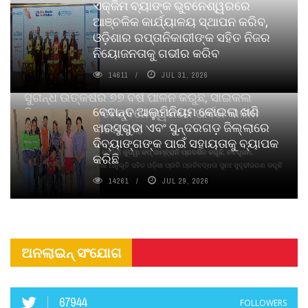
ଏକ୍ଜିମ ବ୍ୟାଙ୍କ ଭୁବନେଶ୍ୱରରେ
ଆଞ୍ଚଳିକ କାର୍ଯ୍ୟାଳୟ ସ୍ଥାପନ କରିବ,
ଓଡ଼ିଶାର ରପ୍ତାନିକାରୀଙ୍କ ସହିତ ନିଜର
ନିୟୋଜନତାକୁ ଗଭୀର କରିବ
14611
JUL 31, 2026
ସୁଗନ୍ଧ ଉତ୍କର୍ଷର ୭୭ ବର୍ଷ ପାଳନ କରୁଛି, ସାଇକଲ
ବେଦାନ୍ତ ଆଲୁମିନିୟମ କୋଇଲା ଖଣି
ପିୟୋର୍‌ ଅଗରବତୀ ଭୁବନେଶ୍ୱରରେ ପାର୍ବଣ କାଳୀନ
ଝାରସୁଗୁଡା ଏବଂ ସୁନ୍ଦରଗଡ଼ ଜିଲ୍ଲାରେ
ନବସୃଜନ ଉନ୍ମୋଚନ କଲା
ଦିବ୍ୟାଙ୍ଗଙ୍କ ପାଇଁ ସହାୟତାକୁ ବ୍ୟାପକ
ବାଉଁଶ ବିହୀନ କଠିନ ଧୂପ ଏବଂ ମେଦିନୀ ଜୁଡୱା କପ୍‌ ସାମ୍ବ୍ରାନି ପ୍ରଦର୍ଶିତ କରୁଛି; ନବସୃଜନ,
କରିଛି
ଦୀର୍ଘସ୍ଥାୟିତା ଏବଂ ଆଧ୍ୟାତ୍ମିକ ଅନୁଭୂତି ସହିତ ଓଡ଼ିଶା ପ୍ରତି ପ୍ରତିବଦ୍ଧତା ପୁନଃ ସୁଦୃଢୀକରଣ କରୁଛି
14261
JUL 29, 2026
ଅନଲାଇନ୍ ସଂଯୋଗ
67944
FOLLOWERS