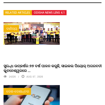
RELATED ARTICLES
ODISHA NEWS LENS 4.1
ବାଣିଜ୍ୟ
ସୁଗନ୍ଧ ଉତ୍କର୍ଷର ୭୭ ବର୍ଷ ପାଳନ କରୁଛି, ସାଇକଲ ପିୟୋର୍‌ ଅଗରବତୀ
ଭୁବନେଶ୍ୱରରେ ...
14326
AUG 07, 2026
ଦେଶ-ଦେଶାନ୍ତର