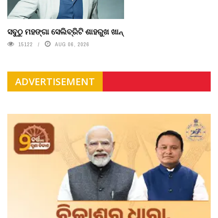
ସବୁଠୁ ମହଙ୍ଗା ସେଲିବ୍ରିଟି ଶାହରୁଖ ଖାନ୍
15122
AUG 06, 2026
ADVERTISEMENT