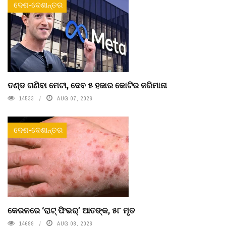
ଦେଶ-ଦେଶାନ୍ତର
ତଣ୍ଡ ଗଣିବା ମେଟା, ଦେବ ୫ ହଜାର କୋଟିର ଜରିମାନା
14533
AUG 07, 2026
ଦେଶ-ଦେଶାନ୍ତର
କେରଳରେ ‘ରାଟ୍ ଫିଭର୍’ ଆତଙ୍କ, ୫୮ ମୃତ
14699
AUG 08, 2026