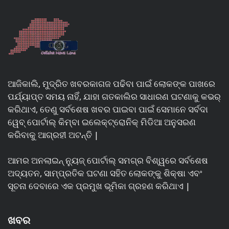
ଆଜିକାଲି, ମୁଦ୍ରିତ ଖବରକାଗଜ ପଢିବା ପାଇଁ ଲୋକଙ୍କ ପାଖରେ
ପର୍ଯ୍ୟାପ୍ତ ସମୟ ନାହିଁ, ଯାହା ଗତକାଲିର ସାଧାରଣ ଘଟଣାକୁ କଭର୍
କରିଥାଏ, ତେଣୁ ସର୍ବଶେଷ ଖବର ପାଇବା ପାଇଁ ସେମାନେ ସର୍ବଦା
ୱେବ୍ ପୋର୍ଟାଲ୍ କିମ୍ବା ଇଲେକ୍ଟ୍ରୋନିକ୍ ମିଡିଆ ଅନୁସରଣ
କରିବାକୁ ଆଗ୍ରହୀ ଅଟନ୍ତି |
ଆମର ଅନଲାଇନ୍ ନ୍ୟୁଜ୍ ପୋର୍ଟାଲ୍ ସମଗ୍ର ବିଶ୍ୱରେ ସର୍ବଶେଷ
ଅଦ୍ୟତନ, ସାମ୍ପ୍ରତିକ ଘଟଣା ସହିତ ଲୋକଙ୍କୁ ଶିକ୍ଷା ଏବଂ
ସୂଚନା ଦେବାରେ ଏକ ପ୍ରମୁଖ ଭୂମିକା ଗ୍ରହଣ କରିଥାଏ |
ଖବର