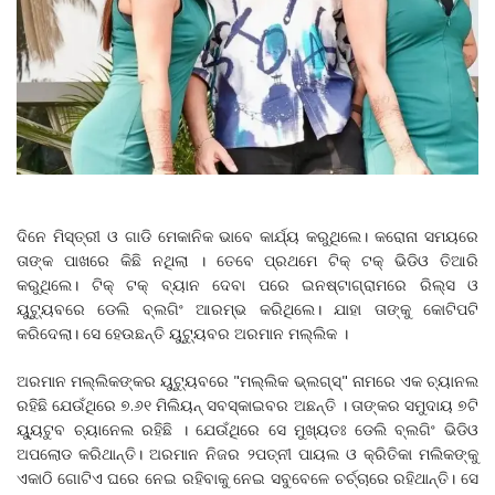
ଦିନେ ମିସ୍ତ୍ରୀ ଓ ଗାଡି ମେକାନିକ ଭାବେ କାର୍ଯ୍ୟ କରୁଥିଲେ। କରୋନା ସମୟରେ
ତାଙ୍କ ପାଖରେ କିଛି ନଥିଲା । ତେବେ ପ୍ରଥମେ ଟିକ୍‌ ଟକ୍‌ ଭିଡିଓ ତିଆରି
କରୁଥିଲେ। ଟିକ୍‌ ଟକ୍‌ ବ୍ୟାନ ଦେବା ପରେ ଇନଷ୍ଟାଗ୍ରାମରେ ରିଲ୍ସ ଓ
ୟୁଟ୍ୟୁବରେ ଡେଲି ବ୍ଲଗିଂ ଆରମ୍ଭ କରିଥିଲେ। ଯାହା ତାଙ୍କୁ କୋଟିପଟି
କରିଦେଲା। ସେ ହେଉଛନ୍ତି ୟୁଟ୍ୟୁବର ଅରମାନ ମଲ୍ଲିକ ।
ଅରମାନ ମଲ୍ଲିକଙ୍କର ୟୁଟ୍ୟୁବରେ "ମଲ୍ଲିକ ଭ୍ଲଗ୍ସ୍" ନାମରେ ଏକ ଚ୍ୟାନଲ
ରହିଛି ଯେଉଁଥିରେ ୭.୬୧ ମିଲିୟନ୍ ସବସ୍କାଇବର ଅଛନ୍ତି । ତାଙ୍କର ସମୁଦାୟ ୭ଟି
ୟ୍ୟୁଟୁବ ଚ୍ୟାନେଲ ରହିଛି । ଯେଉଁଥିରେ ସେ ମୁଖ୍ୟତଃ ଡେଲି ବ୍ଲଗିଂ ଭିଡିଓ
ଅପଲୋଡ କରିଥାନ୍ତି। ଅରମାନ ନିଜର ୨ପତ୍ନୀ ପାୟଲ ଓ କ୍ରିତିକା ମଲିକଙ୍କୁ
ଏକାଠି ଗୋଟିଏ ଘରେ ନେଇ ରହିବାକୁ ନେଇ ସବୁବେଳେ ଚର୍ଚ୍ଚାରେ ରହିଥାନ୍ତି। ସେ