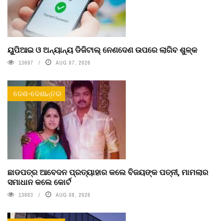
ୟୁପିଆଇ ଓ ଅନ୍ୟାନ୍ୟ ଡିଜିଟାଲ୍ ନେଣଦେଣ ଉପରେ ଲାଗିବ ଶୁଳ୍କ
13697
AUG 07, 2026
ଦେଶ-ଦେଶାନ୍ତର
ଛାଡପତ୍ର ଆବେଦନ ପ୍ରତ୍ୟାହାର କଲେ ବିଜୟଙ୍କ ପତ୍ନୀ, ମାମଲାର
ସମାଧାନ କଲେ କୋର୍ଟ
13883
AUG 08, 2026