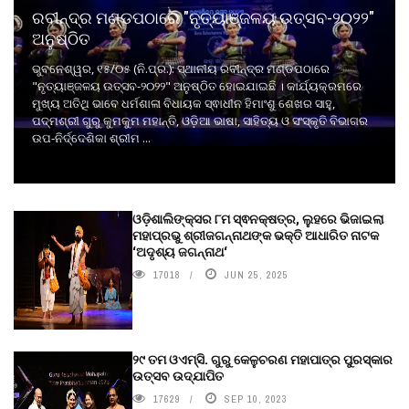
ରବୀନ୍ଦ୍ର ମଣ୍ଡପଠାରେ "ନୃତ୍ୟାଞ୍ଜଳୟ ଉତ୍ସବ-୨୦୨୨"
ଅନୁଷ୍ଠିତ
ଭୁବନେଶ୍ୱର, ୧୫/୦୫ (ନି.ପ୍ର.): ସ୍ଥାନୀୟ ରବୀନ୍ଦ୍ର ମଣ୍ଡପଠାରେ
"ନୃତ୍ୟାଞ୍ଜଳୟ ଉତ୍ସବ-୨୦୨୨" ଅନୁଷ୍ଠିତ ହୋଇଯାଇଛି । କାର୍ଯ୍ୟକ୍ରମରେ
ମୁଖ୍ୟ ଅତିଥି ଭାବେ ଧର୍ମଶାଳା ବିଧାୟକ ସ୍ଵାଧୀନ ହିମାଂଶୁ ଶେଖର ସାହୁ,
ପଦ୍ମଶ୍ରୀ ଗୁରୁ କୁମକୁମ ମହାନ୍ତି, ଓଡ଼ିଆ ଭାଷା, ସାହିତ୍ୟ ଓ ସଂସ୍କୃତି ବିଭାଗର
ଉପ-ନିର୍ଦ୍ଦେଶିକା ଶ୍ରୀମ ...
ଓଡ଼ିଶାଲିଙ୍କ୍ସର ୮ମ ସ୍ଵନକ୍ଷତ୍ର, ଲୁହରେ ଭିଜାଇଲା
ମହାପ୍ରଭୁ ଶ୍ରୀଜଗନ୍ନାଥଙ୍କ ଭକ୍ତି ଆଧାରିତ ନାଟକ
‘ଅଦୃଶ୍ୟ ଜଗନ୍ନାଥ‘
17018
JUN 25, 2025
୨୯ ତମ ଓଏମ୍‌ସି. ଗୁରୁ କେଳୁଚରଣ ମହାପାତ୍ର ପୁରସ୍କାର
ଉତ୍ସବ ଉଦ୍‍ଯାପିତ
17629
SEP 10, 2023