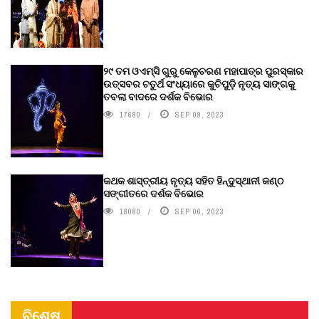
୨୯ ତମ ଓଏମ୍‌ସି ଗୁରୁ କେଳୁଚରଣ ମହାପାତ୍ର ପୁରସ୍କାର
ଉତ୍ସବର ଚତୁର୍ଥ ସଂଧ୍ୟାରେ କୁଚିପୁଡ଼ି ନୃତ୍ୟ ସାଙ୍ଗକୁ
ତବଲା ବାଦରେ ଦର୍ଶକ ବିଭୋର
17680
SEP 09, 2023
କଥକ ଶାସ୍ତ୍ରୀୟ ନୃତ୍ୟ ସହିତ ହିନ୍ଦୁସ୍ଥାନୀ କଣ୍ଠ
ସଙ୍ଗୀତରେ ଦର୍ଶକ ବିଭୋର
18080
SEP 06, 2023
ବିଶେଷ