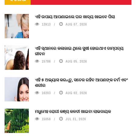
ଏହି ଉପାୟ ଆପଣାଇଲେ ଘର ଖାଦ୍ୟ ଖାଇବେ ପିଲା
13913
AUG 07, 2026
ଏହି ସ୍ଥାନରେ କଳାଜାଇ ଥିଲେ ସୁଖୀ ହୋଇଥାଏ ଦାମ୍ପତ୍ୟ
ଜୀବନ
15786
AUG 05, 2026
ଏହି ୫ ଅଭ୍ୟାସ କରନ୍ତୁ, ସତେଜ ରହିବ ଆପଣଙ୍କ ଚର୍ମ ଏବଂ
ଶରୀର
16203
AUG 02, 2026
ମଧୁମେହ ରୋଗୀ କଞ୍ଚା କଳଦୀ ଖାଇବା ଲାଭଦାୟକ
15056
JUL 31, 2026