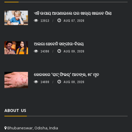
ଏହି ଉପାୟ ଆପଣାଇଲେ ଘର ଖାଦ୍ୟ ଖାଇବେ ପିଲା
13913
AUG 07, 2026
ଅଲଗା ହେବେନି ସଙ୍ଗୀତା-ବିଜୟ
14386
AUG 09, 2026
କେରଳରେ ‘ରାଟ୍ ଫିଭର୍’ ଆତଙ୍କ, ୫୮ ମୃତ
14699
AUG 08, 2026
ABOUT US
Bhubaneswar, Odisha, India