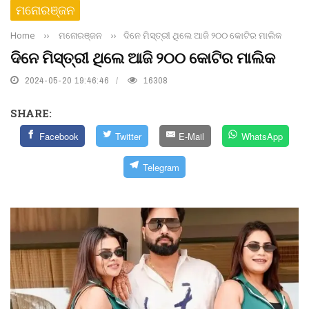
ମନୋରଞ୍ଜନ
Home
››
ମନୋରଞ୍ଜନ
››
ଦିନେ ମିସ୍ତ୍ରୀ ଥିଲେ ଆଜି ୨୦୦ କୋଟିର ମାଲିକ
ଦିନେ ମିସ୍ତ୍ରୀ ଥିଲେ ଆଜି ୨୦୦ କୋଟିର ମାଲିକ
2024-05-20 19:46:46
16308
SHARE:
Facebook
Twitter
E-Mail
WhatsApp
Telegram