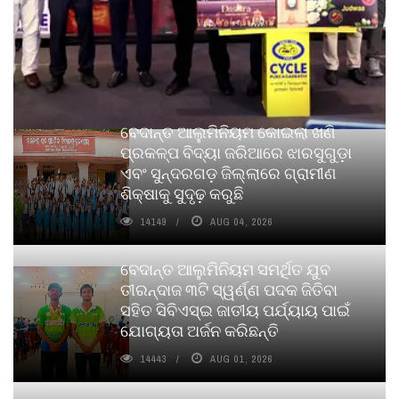
ବେଦାନ୍ତ ଆଲୁମିନିୟମ କୋଇଲା ଖଣି
ପ୍ରକଳ୍ପ ବିଦ୍ୟା ଜରିଆରେ ଝାରସୁଗୁଡ଼ା
ଏବଂ ସୁନ୍ଦରଗଡ଼ ଜିଲ୍ଲାରେ ଗ୍ରାମୀଣ
ଶିକ୍ଷାକୁ ସୁଦୃଢ଼ କରୁଛି
14149
AUG 04, 2026
ବେଦାନ୍ତ ଆଲୁମିନିୟମ ସମର୍ଥିତ ଯୁବ
ତୀରନ୍ଦାଜ ୩ଟି ସ୍ୱର୍ଣ୍ଣ ପଦକ ଜିତିବା
ସହିତ ସିବିଏସ୍ଇ ଜାତୀୟ ପର୍ଯ୍ୟାୟ ପାଇଁ
ଯୋଗ୍ୟତା ଅର୍ଜନ କରିଛନ୍ତି
14443
AUG 01, 2026