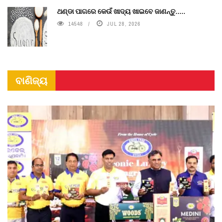
ଥଣ୍ଡା ପାଗରେ କେଉଁ ଖାଦ୍ୟ ଖାଇବେ ଜାଣନ୍ତୁ.....
14548
JUL 28, 2026
ବାଣିଜ୍ୟ